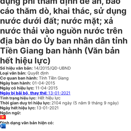
dụng phí thẩm định đề án, báo
cáo thăm dò, khai thác, sử dụng
nước dưới đất; nước mặt; xả
nước thải vào nguồn nước trên
địa bàn do Ủy ban nhân dân tỉnh
Tiền Giang ban hành
(Văn bản
hết hiệu lực)
Số hiệu văn bản:
14/2015/QĐ-UBND
Loại văn bản:
Quyết định
Cơ quan ban hành:
Tỉnh Tiền Giang
Ngày ban hành:
01-04-2015
Ngày có hiệu lực:
11-04-2015
Ngày bị bãi bỏ, thay thế:
13-01-2021
Hết hiệu lực
Tình trạng hiệu lực:
Thời gian duy trì hiệu lực:
2104 ngày
(
5 năm
9 tháng
9 ngày
)
Ngày hết hiệu lực:
13-01-2021
Ngôn ngữ:
Định dạng văn bản hiện có: