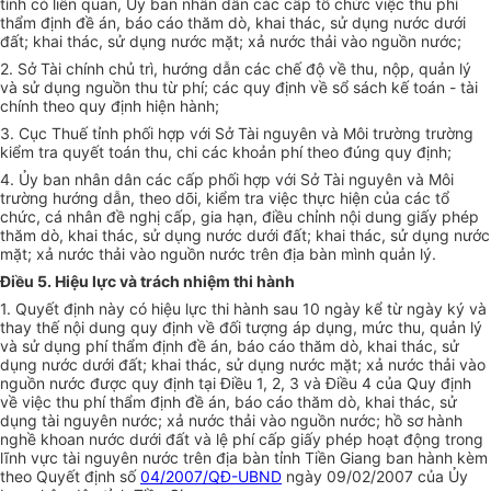
tỉnh có liên quan, Ủy ban nhân dân các cấp tổ chức việc thu phí
thẩm định đề án, báo cáo thăm dò, khai thác, sử dụng nước dưới
đất; khai thác, sử dụng nước mặt; xả nước thải vào nguồn nước;
2.
Sở Tài chính chủ trì, hướng dẫn các chế độ về thu, nộp, quản lý
và sử dụng nguồn thu từ phí; các quy định về sổ sách kế toán - tài
chính theo quy định hiện hành;
3.
Cục Thuế tỉnh phối hợp với Sở Tài nguyên và Môi trường
trườ
ng
kiểm tra quyết toán thu, chi các khoản phí theo đúng quy định;
4.
Ủy ban nhân dân các cấp phối hợp với Sở Tài nguyên và Môi
trường hướng dẫn, theo dõi, ki
ể
m tra việc thực hiện của các t
ổ
chức, cá nhân đ
ề
nghị cấp, gia hạn, điều chỉnh nội dung giấy phép
thăm dò, khai thác, sử dụng nước dưới đất; khai thác, sử dụng nước
mặt; xả nước thải vào nguồn nước trên địa bàn mình quản lý.
Điều 5. H
iệ
u l
ự
c và trách nh
iệ
m thi hành
1.
Quyết định này có hiệu lực thi hành sau 10 ngày kể từ ngày ký và
thay thế nội dung quy định về đối tượng áp dụng, mức thu, quản lý
và sử dụng phí thẩm định đề án, báo cáo thăm dò, khai thác, sử
dụng nước dưới đất; khai thác, sử dụng nước mặt; xả nước thải vào
nguồn nước được quy định tại Điều 1, 2, 3 và Điều 4 của Quy định
về việc thu phí thẩm định đề án, báo cáo thăm dò, khai thác, sử
dụng tài nguyên nước; xả nước thải vào nguồn nước; hồ sơ hành
nghề khoan nước dưới đất và lệ phí cấp giấy phép hoạt động trong
lĩnh vực tài nguyên nước trên đị
a
bàn tỉnh Tiền Giang ban hành kèm
theo Quyết định số
04/2007/QĐ-UBND
ngày 09/02/2007 của Ủy