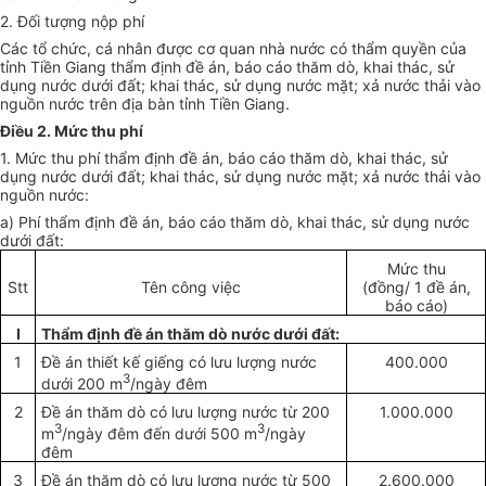
2. Đối tượng nộp phí
Các tổ chức, cá nhân được cơ quan nhà nước có thẩm quyền của
tỉnh Tiền Giang thẩm định đề án, báo cáo thăm dò, khai thác, sử
dụng nước dưới đ
ấ
t; khai thác, sử dụng nước mặt; xả nước thải vào
nguồn nước trên địa bàn tỉnh Tiền Giang.
Điều 2. Mức thu phí
1.
Mức thu phí thẩm định đề án, báo cáo thăm dò, khai thác, sử
dụng nước dưới đất; khai thác, sử dụng nước mặt; xả nước thải vào
nguồn nước:
a)
Phí thẩm định đề án, báo cáo thăm dò, khai thác, sử dụng nước
dưới đất:
Mức thu
Stt
Tên công việc
(đồng/ 1 đề án,
báo cáo)
I
Thẩm định đề án thăm dò nước dưới đất:
1
Đề án thiết kế giếng có lưu lượng nước
400.000
3
dưới 200 m
/ngày đêm
2
Đ
ề
án thăm dò có lưu lượng nước từ 200
1.000.000
3
3
m
/ngày đêm đến dưới 500 m
/ngày
đêm
3
Đ
ề
án thăm dò có lưu lượng nước từ 500
2.600.000