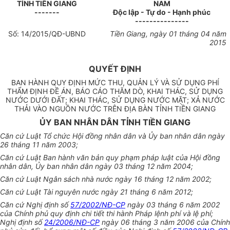
TỈNH
TIỀN GIANG
NAM
-------
Độc lập - Tự do - Hạnh phúc
---------------
Số:
14
/2015/QĐ-UBND
Tiền Giang
, ngày
01
tháng
04
năm
2015
QUYẾT ĐỊNH
BAN HÀNH QUY ĐỊNH MỨC THU, QUẢN LÝ VÀ SỬ DỤNG PHÍ
THẨM ĐỊNH ĐỀ ÁN, BÁO CÁO THĂM DÒ, KHAI THÁC, SỬ DỤNG
NƯỚC DƯỚI ĐẤT; KHAI THÁC, SỬ DỤNG NƯỚC MẶT; XẢ NƯỚC
THẢI VÀO NGUỒN NƯỚC TRÊN ĐỊA BÀN TỈNH TIỀN GIANG
ỦY BAN NHÂN DÂN TỈNH TIỀN GIANG
Căn cứ Luật Tổ chức Hội đồng nhân dân và Ủy ban nhân dân ngày
26 tháng 11 năm 2003;
Căn cứ Luật Ban hành văn bản quy phạm pháp luật của Hội đồng
nhân dân, Ủy ban nhân dân ngày 03 tháng 12 năm 2004;
Căn cứ Luật Ngân sách nhà nước ngày 16 tháng 12 năm 2002;
Căn cứ Luật Tài nguyên nước ngày 21 tháng 6 năm 2012;
Căn cứ Nghị định số
57/2002/NĐ-CP
ngày 03 tháng 6 năm 2002
của Chính phủ quy định chi tiết thi hành Pháp lệnh phí và lệ phí;
Nghị định số
24/2006/NĐ-CP
ngày 06 tháng 3 năm 2006 của Chính