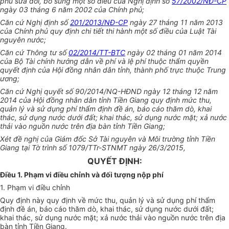
phủ sửa đổi, bổ sung một số điều của Nghị định số
57/2002/NĐ-CP
ngày 03 tháng 6 năm 2002 của Chính phủ;
Căn cứ Nghị định số
201/2013/NĐ-CP
ngày 27 tháng 11 năm 2013
của Chính phủ quy định chi tiết thi hành một số điều của Luật Tài
nguyên nước;
Căn cứ Thông tư số
02/2014/TT-BTC
ngày 02 tháng 01 năm 2014
của Bộ Tài chính hướng dẫn về phí và lệ phí thuộc thẩm quyền
quyết định của Hội đồng nhân dân tỉnh, thành phố trực thuộc Trung
ương;
Căn cứ Nghị quyết số 90/2014/NQ-HĐND ngày 12 tháng 12 năm
2014 của Hội đồng nhân dân tỉnh Tiền Giang quy định mức thu,
quản lý và sử dụng phí thẩm định đ
ề
án, báo cáo thăm dò, khai
thác, sử dụng nước dưới đ
ấ
t; khai thác, sử dụng nước mặt; xả nước
thải vào nguồn nước trên địa bàn tỉnh Tiền Giang;
Xét đề nghị của Giám đốc Sở Tài nguyên và Môi trường tỉnh Tiền
Giang tại Tờ trình số 1079/TTr-STNMT ngày 26/3/2015,
QUYẾT ĐỊNH:
Điều 1. Phạm vi điều chỉnh và đối tượng nộp phí
1.
Phạm vi điều chỉnh
Quy định này quy định về mức thu, quản lý và sử dụng phí thẩm
định đề án, báo cáo thăm dò, khai thác, sử dụng nước dưới đất;
khai thác, sử dụng nước mặt; xả nước thải vào ngu
ồ
n nước trên địa
bàn tỉnh Tiền Giang.