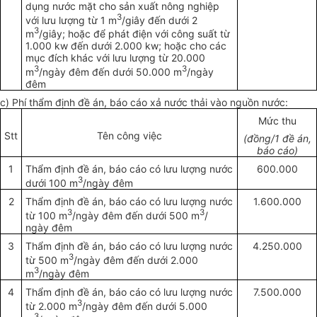
dụng nước mặt cho sản xuất nông nghiệp
3
với lưu lượng từ 1 m
/giây đến dưới 2
3
m
/giây; hoặc để phát điện với công suất từ
1.000 kw đến dưới 2.000 kw; hoặc cho các
mục đích khác với lưu lượng từ 20.000
3
3
m
/
ngày đêm đến dưới 50.000 m
/ngày
đêm
c) Phí thẩm định đề án, báo cáo xả nước thải vào nguồn nước:
Mức thu
Stt
Tên công việc
(đồng/1 đề án,
báo cáo)
1
Thẩm định đề án, báo cáo có lưu lượng nước
600.000
3
dưới 100 m
/ngày đêm
2
Thẩm định đề án, báo cáo có lưu lượng nước
1.600.000
3
3
từ 100 m
/ngày đêm đến dưới 500 m
/
ngày đêm
3
Th
ẩ
m định đ
ề
án, báo cáo có lưu lượng nước
4.250.000
3
từ 500 m
/ngày đêm đến dưới 2.000
3
m
/ngày đêm
4
Thẩm định đề án, báo cáo có lưu lượng nước
7.500.000
3
từ 2.000 m
/ngày đêm đến dưới 5.000
3