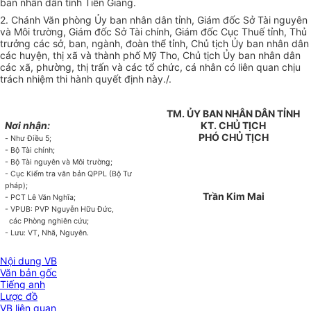
ban nhân dân tỉnh Tiền Giang.
2.
Chánh Văn phòng Ủy ban nhân dân tỉnh, Giám đốc Sở Tài nguyên
và Môi trường, Giám đốc Sở Tài chính, Giám đốc Cục Thuế tỉnh, Thủ
trưởng các sở, ban, ngành, đoàn thể tỉnh, Chủ tịch Ủy ban nhân dân
các huyện, thị xã và thành phố Mỹ Tho, Chủ tịch Ủy ban nhân dân
các xã, phường, thị trấn và các tổ chức, cá nhân có liên quan chịu
trách nhiệm thi hành quyết định này./.
TM.
ỦY
BAN NH
Â
N DÂN
TỈNH
Nơi nhận:
KT.
CHỦ TỊCH
PHÓ CHỦ TỊCH
-
Như Điều 5;
-
Bộ Tài chính;
-
Bộ Tài nguyên và Môi trường;
-
Cục Kiểm tra văn bản QPPL (Bộ Tư
pháp);
Trần Kim Mai
-
PCT Lê Văn Nghĩa;
-
VPUB: PVP Nguyễn Hữu Đức,
các Phòng nghiên cứu;
-
Lưu: VT, Nhã, Nguyên.
Nội dung VB
Văn bản gốc
Tiếng anh
Lược đồ
VB liên quan