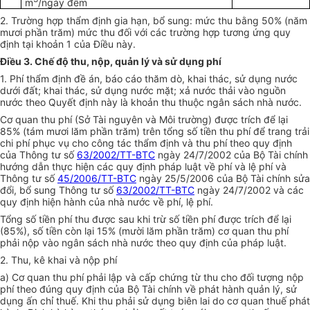
m
/ngày đêm
2. Trường hợp thẩm định gia hạn, bổ sung: mức thu bằng 50% (năm
mươi phần trăm) mức thu đối với các trường hợp tương ứng quy
định tại khoản 1 của Điều này.
Điều 3. Chế độ thu, nộp, quản lý và sử dụng phí
1.
Phí thẩm định đề án, báo cáo thăm dò, khai thác, sử dụng nước
dưới đất; khai thác, sử dụng nước mặt; xả nước thải vào nguồn
nước theo Quyết định này là khoản thu thuộc ngân sách nhà nước
.
Cơ quan thu phí (Sở Tài nguyên và Môi trường) được trích để lại
85% (tám mươi lăm phần trăm) trên tổng số tiền thu phí để trang trải
chi phí phục vụ cho công tác thẩm định và thu phí theo quy định
của Thông tư số
63/2002/TT-BTC
ngày 24/7/2002 của Bộ Tài chính
hướng dẫn thực hiện các quy định pháp luật về phí và lệ phí và
Thông tư số
45/2006/TT-BTC
ngày 25/5/2006 của Bộ Tài chính sửa
đổi, bổ sung Thông tư số
63/2002/TT-BTC
ngày 24/7/2002 và các
quy định hiện hành của nhà nước về phí, lệ phí.
Tổng số tiền phí thu được sau khi trừ số tiền phí được trích để lại
(85%), số tiền còn lại 15% (mười lăm phần trăm) cơ quan thu phí
phải nộp vào ngân sách nhà nước theo quy định của pháp luật.
2.
Thu, kê khai và nộp phí
a)
Cơ quan thu phí phải lập và cấp chứng từ thu cho đối tượng nộp
phí theo đúng quy định của Bộ Tài chính về phát hành quản lý, sử
dụng ấn chỉ thuế. Khi thu phải sử dụng biên lai do cơ quan thuế phát