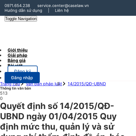
0971.654.238
service.center@caselaw.vn
Hướng dẫn sử dụng
|
Liên hệ
Toggle Navigation
Giới thiệu
Giải pháp
Bảng giá
Bài viết
Đăng ký
Đăng nhập
Trang chủ
Văn bản pháp luật
14/2015/QĐ-UBND
Thông tin văn bản
513
0
Quyết định số 14/2015/QĐ-
UBND ngày 01/04/2015 Quy
định mức thu, quản lý và sử