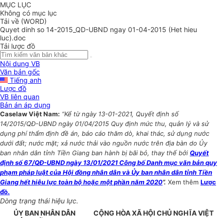
MỤC LỤC
Không có mục lục
Tải về (WORD)
Quyet dinh so 14-2015_QD-UBND ngay 01-04-2015 (Het hieu
luc).doc
Tải lược đồ
Nội dung VB
Văn bản gốc
Tiếng anh
Lược đồ
VB liên quan
Bản án áp dụng
Caselaw Việt Nam:
“Kể từ ngày 13-01-2021, Quyết định số
14/2015/QĐ-UBND ngày 01/04/2015 Quy định mức thu, quản lý và sử
dụng phí thẩm định đề án, báo cáo thăm dò, khai thác, sử dụng nước
dưới đất; nước mặt; xả nước thải vào nguồn nước trên địa bàn do Ủy
ban nhân dân tỉnh Tiền Giang ban hành bị bãi bỏ, thay thế bởi
Quyết
định số 67/QĐ-UBND ngày 13/01/2021 Công bố Danh mục văn bản quy
phạm pháp luật của Hội đồng nhân dân và Ủy ban nhân dân tỉnh Tiền
Giang hết hiệu lực toàn bộ hoặc một phần năm 2020
”.
Xem thêm
Lược
đồ.
Dòng trạng thái hiệu lực.
ỦY BAN NHÂN
DÂN
CỘNG HÒA XÃ HỘI CHỦ NGHĨA VIỆT