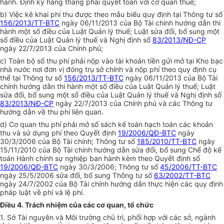
hành. Định kỳ hàng tháng phải quyết toán với cơ quan thuế;
b)
Việc kê khai phí thu được theo mẫu biểu quy định tại Thông tư số
156/2013/TT-BTC
ngày 06/11/2013 của Bộ Tài chính hướng dẫn thi
hành một số điều của Luật Quản lý thuế; Luật sửa đổi, bổ sung một
số điều của Luật Quản lý thuế và Nghị định số
83/2013/NĐ-CP
ngày 22/7/2013 của Chính phủ;
c)
Toàn bộ số thu phí phải nộp vào tài khoản tiền gửi mở tại Kho bạc
nhà nước nơi đ
ơ
n vị đóng trụ sở chính và nộp phí theo quy định cụ
th
ể
tại Thông tư số
156/2013/TT-BTC
ngày 06/11/2013 c
ủ
a Bộ Tài
chính hướng d
ẫ
n thi h
à
nh một số điều của Luật Quản lý thuế; Luật
sửa đổi, bổ sung một số điều của Luật Quản lý thuế và Nghị định số
83/2013/NĐ-CP
ngày 22/7/2013 của Chính phủ và các Thông tư
hướng dẫn về thu phí liên quan.
d)
Cơ quan thu phí phải mở sổ sách kế toán hạch toán các khoản
thu và sử dụng phí theo Quyết định
19/2006/QĐ-BTC
ngày
30/3/2006 của Bộ Tài chính; Thông tư số
185/2010/TT-BTC
ngày
15/11/2010 của Bộ Tài chính hướng dẫn sửa đ
ổ
i, bổ sung Chế độ k
ế
toán Hành chính sự nghiệp ban hành kèm theo Quy
ế
t định s
ố
19/2006/QĐ-BTC
ngày 30/3/2006; Thông tư số
45/2006/TT-BTC
ngày 25/5/2006 sửa đổi, bổ sung Thông tư số
63/2002/TT-BTC
ngày 24/7/2002 của Bộ Tài chính hướng dẫn thực hiện các quy định
pháp luật về phí và lệ phí.
Điều 4. Trách nhiệm của các cơ quan, tổ chức
1.
Sở Tài nguyên và Môi trường chủ trì, phối hợp với các sở, ngành