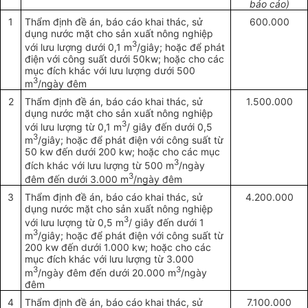
b
á
o c
á
o)
1
Thẩm định đề án, báo cáo khai thác, sử
600.000
dụng nước mặt cho sản xuất nông nghiệp
3
với lưu lượng dưới 0,1 m
/giây; hoặc để phát
điện với công suất dưới 50kw; hoặc cho các
mục đích khác với lưu lượng dưới 500
3
m
/ngày đêm
2
Th
ẩ
m định đ
ề
án, báo cáo khai thác, sử
1.500.000
dụng nước mặt cho sản xuất nông nghiệp
3
với lưu lượng từ 0,1 m
/ giây đến dưới 0,5
3
m
/giây; hoặc để phát điện với công suất từ
50 kw đến dưới 200 kw; hoặc cho các mục
3
đích khác với lưu lượng từ 500 m
/ngày
3
đêm đến dưới 3.000 m
/ngày đêm
3
Thẩm định đề án, báo cáo khai thác, sử
4.200.000
dụng nước mặt cho sản xuất nông nghiệp
3
với lưu lượng từ 0,5 m
/ giây đến dưới 1
3
m
/giây; hoặc để phát điện với công suất từ
200 kw đến dưới 1.000 kw; hoặc cho các
mục đích khác với lưu lượng từ 3.000
3
3
m
/ngày đêm đến dưới 20.000 m
/ngày
đêm
4
Th
ẩ
m định đề án, báo cáo khai thác, sử
7.100.000