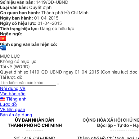
Số hiệu văn bản:
1419/QĐ-UBND
Loại văn bản:
Quyết định
Cơ quan ban hành:
Thành phố Hồ Chí Minh
Ngày ban hành:
01-04-2015
Ngày có hiệu lực:
01-04-2015
Đang có hiệu lực
Tình trạng hiệu lực:
Ngôn ngữ:
Định dạng văn bản hiện có:
MỤC LỤC
Không có mục lục
Tải về (WORD)
Quyet dinh so 1419-QD-UBND ngay 01-04-2015 (Con hieu luc).doc
Tải lược đồ
Nội dung VB
Văn bản gốc
Tiếng anh
Lược đồ
VB liên quan
Bản án áp dụng
ỦY BAN NHÂN DÂN
CỘNG HÒA XÃ HỘI CHỦ N
THÀNH PHỐ HỒ CHÍ MINH
Độc lập - Tự do - H
--------
-------------
Số: 1419 /QĐ-UBND
Thành phố Hồ Chí Minh, ngày