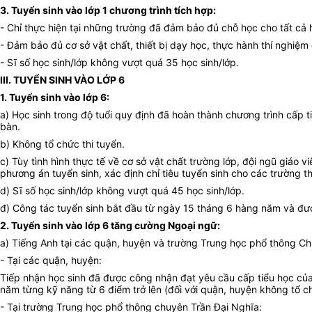
3. Tuyển sinh vào lớp 1 chương trình tích hợp:
- Chỉ thực hiện tại những trường đã đảm bảo đủ chỗ học cho tất cả h
- Đảm bảo đủ cơ sở vật chất, thiết bị dạy học, thực hành thí nghiệm
- Sĩ số học sinh/lớp không vượt quá 35 học sinh/lớp.
III. TUYỂN SINH VÀO LỚP 6
1. Tuyển sinh vào lớp 6:
a) Học sinh trong độ tuổi quy định đã hoàn thành chương trình cấp ti
bàn.
b) Không tổ chức thi tuyển.
c) Tùy tình hình thực tế về cơ sở vật chất trường lớp, đội ngũ giá
phương án tuyển sinh, xác định chỉ tiêu tuyển sinh cho các trường 
d) Sĩ số học sinh/lớp không vượt quá 45 học sinh/lớp.
đ) Công tác tuyển sinh bắt đầu từ ngày 15 tháng 6 hàng năm và đư
2. Tuyển sinh vào lớp 6 tăng cường Ngoại ngữ:
a) Tiếng Anh tại các quận, huyện và trường Trung học phổ thông Ch
- Tại các quận, huyện:
Tiếp nhận học sinh đã được công nhận đạt yêu cầu cấp tiểu học của 
năm từng kỹ năng từ 6 điểm trở lên (đối với quận, huyện không tổ c
- Tại trường Trung học phổ thông chuyên Trần Đại Nghĩa: