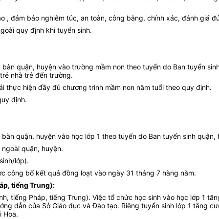
o , đảm bảo nghiêm túc, an toàn, công bằng, chính xác, đánh giá đú
ài quy định khi tuyển sinh.
ịa bàn quận, huyện vào trường mầm non theo tuyến do Ban tuyển sinh
trẻ nhà trẻ đến trường.
ải thực hiện đầy đủ chương trình mầm non năm tuổi theo quy định.
quy định.
ịa bàn quận, huyện vào học lớp 1 theo tuyến do Ban tuyển sinh quận,
n ngoài quận, huyện.
sinh/lớp).
ợc công bố kết quả đồng loạt vào ngày 31 tháng 7 hàng năm.
áp, tiếng Trung):
Anh, tiếng Pháp, tiếng Trung). Việc tổ chức học sinh vào học lớp 1
ướng dẫn của Sở Giáo dục và Đào tạo. Riêng tuyển sinh lớp 1 tăng 
i Hoa.