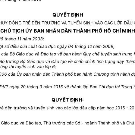
QUYẾT ĐỊNH
HUY ĐỘNG TRẺ ĐẾN TRƯỜNG VÀ TUYỂN SINH VÀO CÁC LỚP ĐẦU C
CHỦ TỊCH ỦY BAN NHÂN DÂN THÀNH PHỐ HỒ CHÍ MIN
26 tháng 11 năm 2003;
ột số điều của Luật Giáo dục ngày 04 tháng 12 năm 2009;
ủa Bộ Giáo dục và Đào tạo về ban hành Quy chế tuyển sinh trung h
 trưởng Bộ Giáo dục và Đào tạo về chấn chỉnh tình trạng dạy thêm
g thi tuyển sinh vào lớp 6;
06 của Ủy ban nhân dân Thành phố ban hành Chương trình hành độn
ĐT-VP ngày 20 tháng 3 năm 2015 về thành lập Ban Chỉ đạo thi Trung 
QUYẾT ĐỊNH:
ẻ đến trường và tuyển sinh vào các lớp đầu cấp năm học 2015 - 20
iáo dục và Đào tạo, Thủ trưởng các Sở - ngành Thành phố và Chủ t