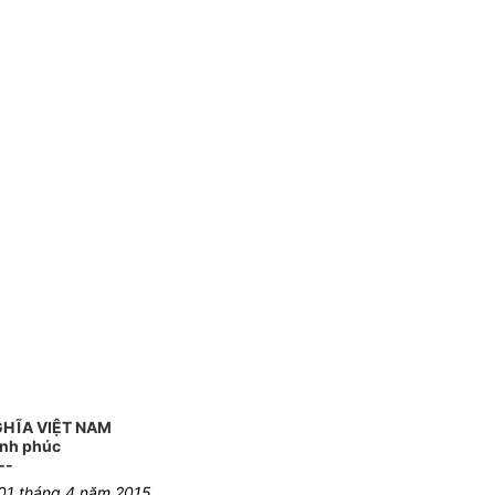
GHĨA VIỆT NAM
ạnh phúc
--
 01 tháng 4 năm 2015