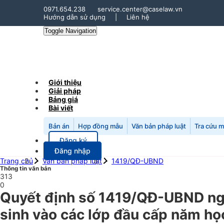
0971.654.238
service.center@caselaw.vn
Hướng dẫn sử dụng
|
Liên hệ
Toggle Navigation
Giới thiệu
Giải pháp
Bảng giá
Bài viết
Bản án
Hợp đồng mẫu
Văn bản pháp luật
Tra cứu 
Đăng ký
Đăng nhập
Trang chủ
Văn bản pháp luật
1419/QĐ-UBND
Thông tin văn bản
313
0
Quyết định số 1419/QĐ-UBND ngà
sinh vào các lớp đầu cấp năm h