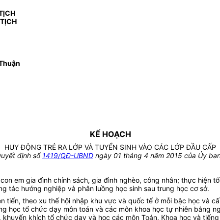
TỊCH
 TỊCH
Thuận
KẾ HOẠCH
HUY ĐỘNG TRẺ RA LỚP VÀ TUYỂN SINH VÀO CÁC LỚP ĐẦU CẤP
uyết định số
1419/QĐ-UBND
ngày 01 tháng 4 năm 2015 của Ủy ban
on em gia đình chính sách, gia đình nghèo, công nhân; thực hiện tố
ng tác hướng nghiệp và phân luồng học sinh sau trung học cơ sở.
n tiến, theo xu thế hội nhập khu vực và quốc tế ở mỗi bậc học và c
ng học tổ chức dạy môn toán và các môn khoa học tự nhiên bằng ng
 khuyến khích tổ chức dạy và học các môn Toán, Khoa học và tiếng 