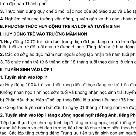
trên địa bàn Thành phố.
3.
Thực hiện đúng quy chế ở mỗi bậc học của Bộ Giáo dục và Đào tạ
4.
Nghiêm cấm các trường vận động, quyên góp và thu các khoản ngo
B. PHƯƠNG THỨC HUY ĐỘNG TRẺ RA LỚP VÀ TUYỂN SINH
I. HUY ĐỘNG TRẺ VÀO TRƯỜNG MẦM NON
1.
Huy động 100% trẻ năm tuổi trong diện đi học đang cư trú trên đ
bốn tuổi và trẻ độ tuổi nhà trẻ được đi học. Tăng dần tỷ lệ huy động 
2.
Các cơ sở giáo dục mầm non ngoài công lập nhận trẻ năm tuổi ph
3.
Tổ chức nhận trẻ từ 6 tháng đến 18 tháng tuổi theo đúng lộ trình 
II. TUYỂN SINH VÀO LỚP 1
1. Tuyển sinh vào lớp 1:
a) Huy động 100% trẻ sáu tuổi trong diện đi học đang cư trú trên đ
Không nhận học sinh học sớm tuổi và không nhận học sinh trái tuyế
b) Phấn đấu thực hiện sĩ số lớp theo Điều lệ trường tiểu học (35 học 
c) Công tác tuyển sinh bắt đầu từ ngày 01 tháng 7 hàng năm và đư
2. Tuyển sinh vào lớp 1 tăng cường ngoại ngữ (tiếng Anh, tiếng Ph
Tiếp tục thực hiện chương trình lớp 1 tăng cường ngoại ngữ (tiếng 
dựng kế hoạch và chỉ đạo trường tiểu học tổ chức thực hiện theo h
tạo. Các lớp tăng cường tiếng Trung ưu tiên tuyển sinh con em ngườ