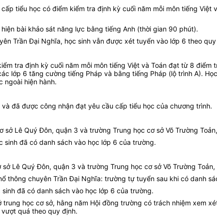
cấp tiểu học có điểm kiểm tra định kỳ cuối năm mỗi môn tiếng Việt v
hiện bài khảo sát năng lực bằng tiếng Anh (thời gian 90 phút).
ên Trần Đại Nghĩa, học sinh vẫn được xét tuyển vào lớp 6 theo quy
kiểm tra định kỳ cuối năm mỗi môn tiếng Việt và Toán đạt từ 8 điểm 
c lớp 6 tăng cường tiếng Pháp và bằng tiếng Pháp (lộ trình A). Học
c ngoài hiện hành.
c và đã được công nhận đạt yêu cầu cấp tiểu học của chương trình.
cơ sở Lê Quý Đôn, quận 3 và trường Trung học cơ sở Võ Trường Toản,
ọc sinh đã có danh sách vào học lớp 6 của trường.
ơ sở Lê Quý Đôn, quận 3 và trường Trung học cơ sở Võ Trường Toản,
ổ thông chuyên Trần Đại Nghĩa: trường tự tuyển sau khi có danh sác
c sinh đã có danh sách vào học lớp 6 của trường.
à ở trung học cơ sở, hằng năm Hội đồng trường có trách nhiệm xem xé
 vượt quá theo quy định.