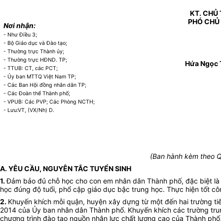
KT. CHỦ 
PHÓ CHỦ
Nơi nhận:
- Như Điều 3;
- Bộ Giáo dục và Đào tạo;
- Thường trực Thành ủy;
- Thường trực HĐND. TP;
Hứa Ngọc 
- TTUB: CT, các PCT;
- Ủy ban MTTQ Việt Nam TP;
- Các Ban Hội đồng nhân dân TP;
- Các Đoàn thể Thành phố;
- VPUB: Các PVP; Các Phòng NCTH;
- Lưu:VT, (VX/Nh) D.
(Ban hành kèm theo Q
A. YÊU CẦU, NGUYÊN TẮC TUYỂN SINH
1.
Đảm bảo đủ chỗ học cho con em nhân dân Thành phố, đặc biệt là c
học đúng độ tuổi, phổ cập giáo dục bậc trung học. Thực hiện tốt cô
2.
Khuyến khích mỗi quận, huyện xây dựng từ một đến hai trường tiê
2014 của Ủy ban nhân dân Thành phố. Khuyến khích các trường tru
chương trình đào tạo nguồn nhân lực chất lượng cao của Thành phố,