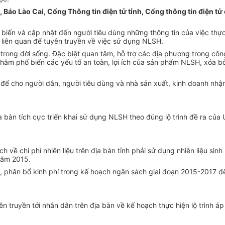
h, Báo Lào Cai, Cổng Thông tin điện tử tỉnh, Cổng thông tin điện t
iến và cập nhật đến người tiêu dùng những thông tin của việc thực hi
 liên quan để tuyên truyền về việc sử dụng NLSH.
ong đời sống. Đặc biệt quan tâm, hỗ trợ các địa phương trong công 
nhằm phổ biến các yếu tố an toàn, lợi ích của sản phẩm NLSH, xóa
 cho người dân, người tiêu dùng và nhà sản xuất, kinh doanh nhận th
 bàn tích cực triển khai sử dụng NLSH theo đúng lộ trình đề ra của
về chi phí nhiên liệu trên địa bàn tỉnh phải sử dụng nhiên liệu sinh h
năm 2015.
, phân bổ kinh phí trong kế hoạch ngân sách giai đoạn 2015-2017 để
n truyền tới nhân dân trên địa bàn về kế hoạch thực hiện lộ trình áp 