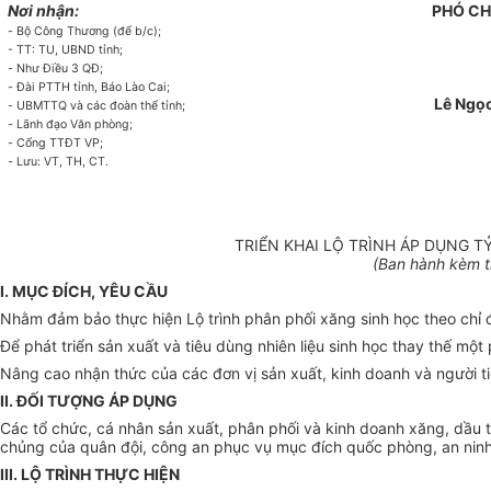
Nơi nhận:
PHÓ
CH
-
Bộ Công Thương (để b/c);
- TT: TU
,
UBND t
ỉn
h;
-
Như Điều 3 QĐ;
-
Đài PTTH tỉnh, Báo Lào Cai;
Lê Ngọ
-
UBMTTQ và các đoàn thể tỉnh;
-
L
ã
nh đạo
V
ăn phòng;
-
C
ổ
ng
TTĐT
VP;
-
Lưu: VT, TH, CT
.
TRIỂN KHAI LỘ TRÌNH ÁP DỤNG T
(Ban hành kèm t
I. MỤC ĐÍCH, YÊU CẦU
Nhằm đảm bảo thực hiện Lộ trình phân phối xăng sinh học theo chỉ đ
Để phát triển sản xuất và tiêu dùng nhiên liệu sinh học thay thế mộ
Nâng cao nhận thức của các đơn vị sản xuất, kinh doanh và người tiê
II. ĐỐI TƯỢNG ÁP DỤNG
Các tổ chức, cá nhân sản xuất, phân phối và kinh doanh xăng, dầu 
chủng của quân đội, công an phục vụ mục đích quốc phòng, an nin
III. LỘ TRÌNH THỰC HIỆN