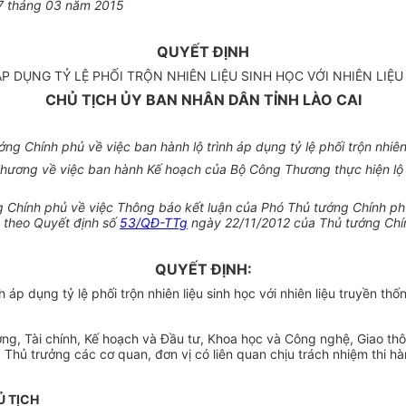
27 tháng 03 năm 2015
QUYẾT ĐỊNH
P DỤNG TỶ LỆ PHỐI TRỘN NHIÊN LIỆU SINH HỌC VỚI NHIÊN LIỆ
CHỦ TỊCH ỦY BAN NHÂN DÂN TỈNH LÀO CAI
 Chính phủ về việc ban hành lộ trình áp dụng tỷ lệ phối trộn nhiên l
g về việc ban hành Kế hoạch của Bộ Công Thương thực hiện lộ trình 
ính phủ về việc Thông báo kết luận của Phó Thủ tướng Chính phủ Ho
ng theo Quyết định số
53/QĐ-TTg
ngày 22/11/2012 của Thủ tướng Chí
QUYẾT ĐỊNH:
áp dụng tỷ lệ phối trộn nhiên liệu sinh học với nhiên liệu truyền thốn
, Tài chính, Kế hoạch và Đầu tư, Khoa học và Công nghệ, Giao thôn
Thủ trưởng các cơ quan, đơn vị có liên quan chịu trách nhiệm thi hà
Ủ TỊCH