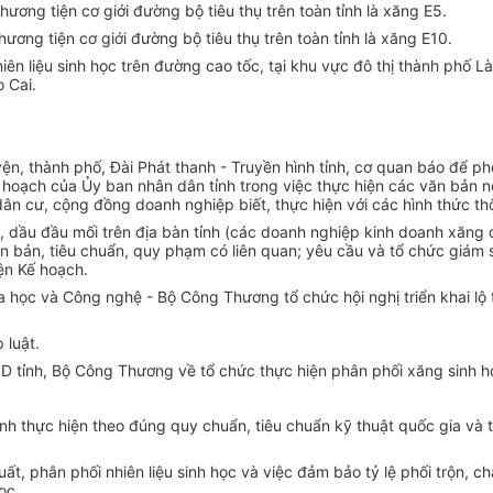
ơng tiện cơ giới đường bộ tiêu thụ trên toàn tỉnh là xăng E5.
ơng tiện cơ giới đường bộ tiêu thụ trên toàn tỉnh là xăng E10.
iên liệu sinh học trên đường cao tốc, tại khu vực đô thị thành phố 
o Cai.
yện, thành phố, Đài Phát thanh - Truyền hình tỉnh, cơ quan báo để 
ế hoạch của Ủy ban nhân dân tỉnh trong việc thực hiện các văn bản n
n cư, cộng đồng doanh nghiệp biết, thực hiện với các hình thức thô
ầu đầu mối trên địa bàn tỉnh (các doanh nghiệp kinh doanh xăng dầ
 bản, tiêu chuẩn, quy phạm có liên quan; yêu cầu và tổ chức giám sá
iện Kế hoạch.
học và Công nghệ - Bộ Công Thương tổ chức hội nghị triển khai lộ trìn
 luật.
 tỉnh, Bộ Công Thương về tổ chức thực hiện phân phối xăng sinh học
nh thực hiện theo đúng quy chuẩn, tiêu chuẩn kỹ thuật quốc gia và 
uất, phân phối nhiên liệu sinh học và việc đảm bảo tỷ lệ phối trộn, 
ọc.