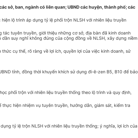
ử các sở, ban, ngành có liên quan; UBND các huyện, thành phố; các
ện lộ trình áp dụng tỷ lệ phối trộn NLSH với nhiên liệu truyền
tác tuyên truyền, giới thiệu những cơ sở, địa bàn đã kinh doanh
 bỏ dần suy nghĩ không đúng của cộng đồng về NLSH, xây dựng niềm
ức cụ thể, rõ ràng về lợi ích, quyền lợi của việc kinh doanh, sử
 UBND tỉnh, đồng thời khuyến khích sử dụng đi-ê-zen B5, B10 để bảo
ọc phối trộn với nhiên liệu truyền thống theo lộ trình và quy định,
 thực hiện nhiệm vụ tuyên truyền, hướng dẫn, giám sát, kiểm tra
dụng tỷ lệ trộn NLSH với nhiên liệu truyền thống; ý nghĩa, lợi ích của