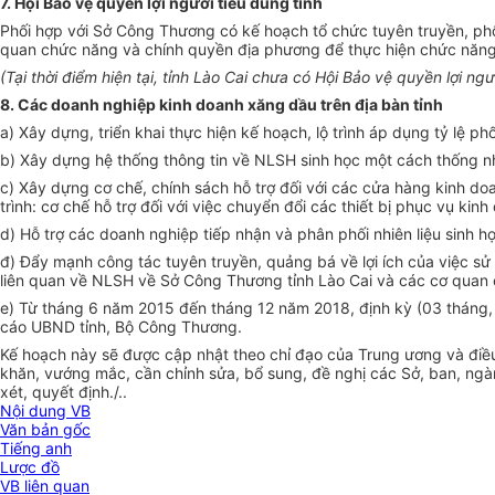
7. Hội Bảo vệ quyền lợi người tiêu dùng tỉnh
Phối hợp với Sở Công Thương có kế hoạch tổ chức tuyên truyền, phổ 
quan chức năng và chính quyền địa phương để thực hiện chức năng 
(Tại thời điểm hiện tại, tỉnh Lào Cai chưa có Hội Bảo vệ quyền lợi ng
8. Các doanh nghiệp kinh doanh xăng dầu trên địa bàn tỉnh
a) Xây dựng, triển khai thực hiện kế hoạch, lộ trình áp dụng tỷ lệ phố
b) Xây dựng hệ thống thông tin về NLSH sinh học một cách thống nhấ
c) Xây dựng cơ chế, chính sách hỗ trợ đối với các cửa hàng kinh do
trình: cơ chế hỗ trợ đối với việc chuyển đổi các thiết bị phục vụ k
d) Hỗ trợ các doanh nghiệp tiếp nhận và phân phối nhiên liệu sinh h
đ) Đẩy mạnh công tác tuyên truyền, quảng bá về lợi ích của việc sử 
liên quan về NLSH về Sở Công Thương tỉnh Lào Cai và các cơ quan c
e) Từ tháng 6 năm 2015 đến tháng 12 năm 2018, định kỳ (03 tháng, 
cáo UBND tỉnh, Bộ Công Thương.
Kế hoạch này sẽ được cập nhật theo chỉ đạo của Trung ương và điều ch
khăn, vướng mắc, cần chỉnh sửa, bổ sung, đề nghị các Sở, ban, ng
xét, quyết định./..
Nội dung VB
Văn bản gốc
Tiếng anh
Lược đồ
VB liên quan