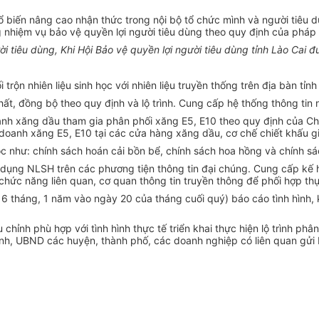
biến nâng cao nhận thức trong nội bộ tổ chức mình và người tiêu dù
nhiệm vụ bảo vệ quyền lợi người tiêu dùng theo quy định của pháp 
ười tiêu dùng, Khi Hội Bảo vệ quyền lợi người tiêu dùng tỉnh Lào Cai 
i trộn nhiên liệu sinh học với nhiên liệu truyền thống trên địa bàn tỉ
t, đồng bộ theo quy định và lộ trình. Cung cấp hệ thống thông tin n
anh xăng dầu tham gia phân phối xăng E5, E10 theo quy định của Chí
inh doanh xăng E5, E10 tại các cửa hàng xăng dầu, cơ chế chiết khấu 
ọc như: chính sách hoán cải bồn bể, chính sách hoa hồng và chính sá
dụng NLSH trên các phương tiện thông tin đại chúng. Cung cấp kế hoạ
hức năng liên quan, cơ quan thông tin truyền thông để phối hợp thự
6 tháng, 1 năm vào ngày 20 của tháng cuối quý) báo cáo tình hình,
ỉnh phù hợp với tình hình thực tế triển khai thực hiện lộ trình phân
ành, UBND các huyện, thành phố, các doanh nghiệp có liên quan gử