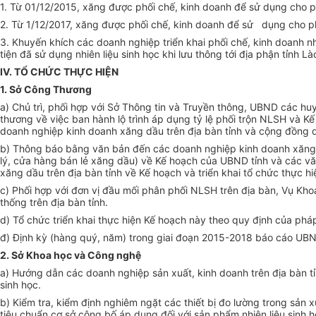
1. Từ 01/12/2015, xăng được phối chế, kinh doanh để sử dụng cho phư
2. Từ 1/12/2017, xăng được phối chế, kinh doanh để sử dụng cho phư
3. Khuyến khích các doanh nghiệp triển khai phối chế, kinh doanh nh
tiện đã sử dụng nhiên liệu sinh học khi lưu thông tới địa phận tỉnh Là
IV. T
Ổ CHỨC THỰC HIỆN
1.
Sở Công Thương
a) Chủ trì, phối hợp với Sở Thông tin và Truyền thông, UBND các hu
thương về việc ban hành lộ trình áp dụng tỷ lệ phối trộn NLSH và K
doanh nghiệp kinh doanh xăng dầu trên địa bàn tỉnh và cộng đồng dâ
b) Thông báo bằng văn bản đến các doanh nghiệp kinh doanh xăng, d
lý, cửa hàng bán lẻ xăng dầu) về Kế hoạch của UBND tỉnh và các văn
xăng dầu trên địa bàn tỉnh về Kế hoạch và triển khai tổ chức thực h
c) Phối hợp với đơn vị đầu mối phân phối NLSH trên địa bàn, Vụ Khoa 
thống trên địa bàn tỉnh.
d) Tổ chức triển khai thực hiện Kế hoạch này theo quy định của pháp
đ) Định kỳ (hàng quý, năm) trong giai đoạn 2015-2018 báo cáo UBND
2. Sở Khoa học và Công nghệ
a) Hướng dẫn các doanh nghiệp sản xuất, kinh doanh trên địa bàn tỉ
sinh học.
b) Kiểm tra, kiểm định nghiêm ngặt các thiết bị đo lường trong sản x
tiêu chuẩn cơ sở công bố áp dụng đối với sản phẩm nhiên liệu sinh h