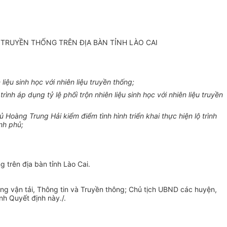
U TRUYỀN THỐNG TRÊN ĐỊA BÀN TỈNH LÀO CAI
iệu sinh học với nhiên liệu truyền thống;
áp dụng tỷ lệ phối trộn nhiên liệu sinh học với nhiên liệu truyền
àng Trung Hải kiểm điểm tình hình triển khai thực hiện lộ trình
nh phủ;
g trên địa bàn tỉnh Lào Cai.
g vận tải, Thông tin và Truyền thông; Chủ tịch UBND các huyện,
nh Quyết định này./.