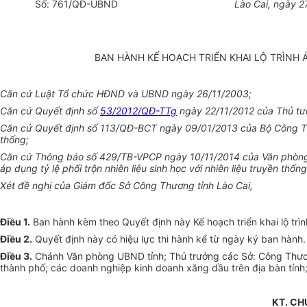
Số:
761
/QĐ-UBND
Lào Cai, ngày 
BAN HÀNH KẾ HOẠCH TRIỂN KHAI LỘ TRÌNH Á
Căn cứ Luật Tổ chức HĐND và UBND ngày 26/11/2003;
Căn cứ Quyết định số
53/2012/QĐ-TTg
ngày 22/11/2012 của Thủ tướng
Căn cứ Quyết định số 113/QĐ-BCT ngày 09/01/2013 của Bộ Công Thươn
thống;
Căn cứ Thông báo số 429/TB-VPCP ngày 10/11/2014 của Văn phòng Ch
áp dụng tỷ lệ phối trộn nhiên liệu sinh học với nhiên liệu truyền thố
Xét đề nghị của Giám đốc Sở Công Thương tỉnh Lào Cai,
Điều 1.
Ban hành kèm theo Quyết định này Kế hoạch triển khai lộ trình 
Điều 2.
Quyết định này có hiệu lực thi hành kể từ ngày ký ban hành.
Điều 3.
Chánh Văn phòng UBND tỉnh; Thủ trưởng các Sở: Công Thương
thành phố; các doanh nghiệp kinh doanh xăng dầu trên địa bàn tỉnh; 
KT.
CH