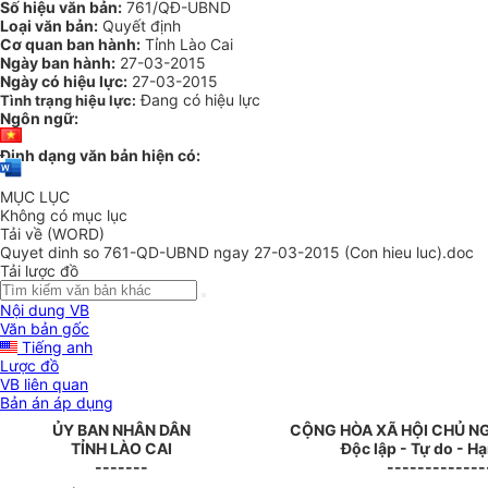
Số hiệu văn bản:
761/QĐ-UBND
Loại văn bản:
Quyết định
Cơ quan ban hành:
Tỉnh Lào Cai
Ngày ban hành:
27-03-2015
Ngày có hiệu lực:
27-03-2015
Đang có hiệu lực
Tình trạng hiệu lực:
Ngôn ngữ:
Định dạng văn bản hiện có:
MỤC LỤC
Không có mục lục
Tải về (WORD)
Quyet dinh so 761-QD-UBND ngay 27-03-2015 (Con hieu luc).doc
Tải lược đồ
Nội dung VB
Văn bản gốc
Tiếng anh
Lược đồ
VB liên quan
Bản án áp dụng
ỦY BAN NHÂN
DÂN
CỘNG HÒA XÃ HỘI CHỦ N
TỈNH
LÀO CAI
Độc lập - Tự do - H
-------
-------------