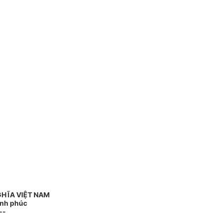
GHĨA VIỆT NAM
ạnh phúc
--