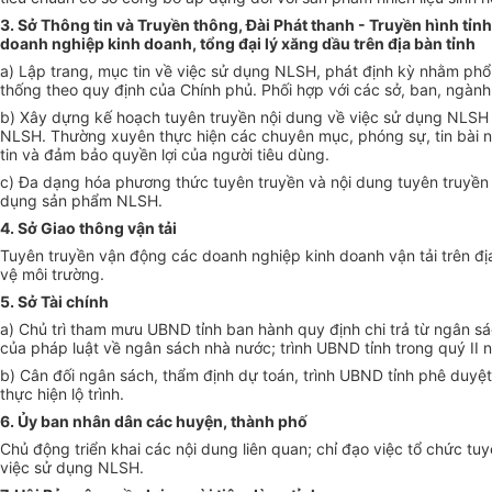
3. Sở Thông tin và Truyền thông, Đài Phát thanh - Truyền hình tỉn
doanh nghiệp kinh doanh, tổng đại lý xăng dầu trên địa bàn tỉnh
a) Lập trang, mục tin về việc sử dụng NLSH, phát định kỳ nhằm phổ b
thống theo quy định của Chính phủ. Phối hợp với các sở, ban, ngành
b) Xây dựng kế hoạch tuyên truyền nội dung về việc sử dụng NLSH tr
NLSH. Thường xuyên thực hiện các chuyên mục, phóng sự, tin bài 
tin và đảm bảo quyền lợi của người tiêu dùng.
c) Đa dạng hóa phương thức tuyên truyền và nội dung tuyên truyền để
dụng sản phẩm NLSH.
4. Sở Giao thông vận tải
Tuyên truyền vận động các doanh nghiệp kinh doanh vận tải trên địa
vệ môi trường.
5. Sở Tài chính
a) Chủ trì tham mưu UBND tỉnh ban hành quy định chi trả từ ngân sách 
của pháp luật về ngân sách nhà nước; trình UBND tỉnh trong quý II 
b) Cân đối ngân sách, thẩm định dự toán, trình UBND tỉnh phê duyệt
thực hiện lộ trình.
6. Ủy ban nhân dân các huyện, thành phố
Chủ động triển khai các nội dung liên quan; chỉ đạo việc tổ chức tuyê
việc sử dụng NLSH.