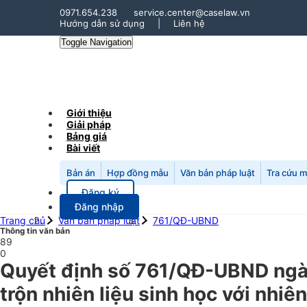
0971.654.238
service.center@caselaw.vn
Hướng dẫn sử dụng
|
Liên hệ
Toggle Navigation
Giới thiệu
Giải pháp
Bảng giá
Bài viết
Bản án
Hợp đồng mẫu
Văn bản pháp luật
Tra cứu 
Đăng ký
Đăng nhập
Trang chủ
Văn bản pháp luật
761/QĐ-UBND
Thông tin văn bản
89
0
Quyết định số 761/QĐ-UBND ngày 
trộn nhiên liệu sinh học với nhiên