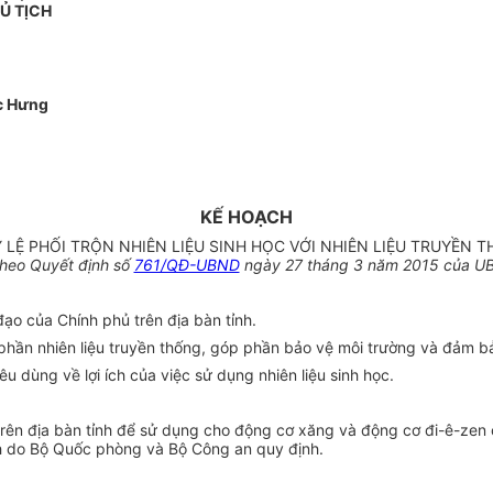
Ủ TỊCH
c Hưng
KẾ HOẠCH
Ỷ LỆ PHỐI TRỘN NHIÊN LIỆU SINH HỌC VỚI NHIÊN LIỆU TRUYỀN T
heo Quyết định số
761/QĐ-UBND
ngày 27 tháng 3 năm 2015 của UB
ạo của Chính phủ trên địa bàn tỉnh.
t phần nhiên liệu truyền thống, góp phần bảo vệ môi trường và đảm bả
u dùng về lợi ích của việc sử dụng nhiên liệu sinh học.
trên địa bàn tỉnh để sử dụng cho động cơ xăng và động cơ đi-ê-zen 
h do Bộ Quốc phòng và Bộ Công an quy định.