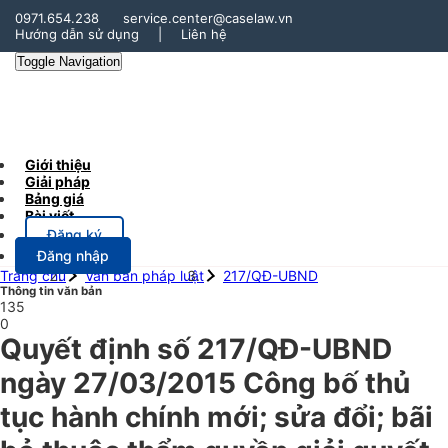
0971.654.238
service.center@caselaw.vn
Hướng dẫn sử dụng
|
Liên hệ
Toggle Navigation
Giới thiệu
Giải pháp
Bảng giá
Bài viết
Đăng ký
Đăng nhập
Trang chủ
Văn bản pháp luật
217/QĐ-UBND
Thông tin văn bản
135
0
Quyết định số 217/QĐ-UBND
ngày 27/03/2015 Công bố thủ
tục hành chính mới; sửa đổi; bãi