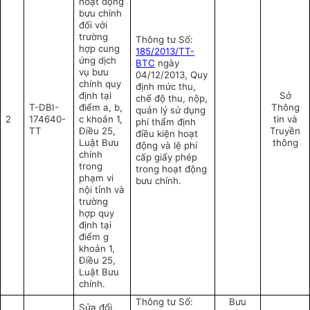
hoạt động
bưu chính
đối với
trường
Thông tư Số:
hợp cung
185/2013/TT-
ứng dịch
BTC
ngày
vụ bưu
04/12/2013, Quy
chính quy
định mức thu,
định tại
Sở
chế độ thu, nộp,
T-DBI-
điểm a, b,
Thông
quản lý sử dụng
2
174640-
c khoản 1,
tin và
phí thẩm định
TT
Điều 25,
Truyền
điều kiện hoạt
Luật Bưu
thông
động và lệ phí
chính
cấp giấy phép
trong
trong hoạt động
phạm vi
bưu chính.
nội tỉnh và
trường
hợp quy
định tại
điểm g
khoản 1,
Điều 25,
Luật Bưu
chính.
Thông tư Số:
Bưu
Sửa đổi,