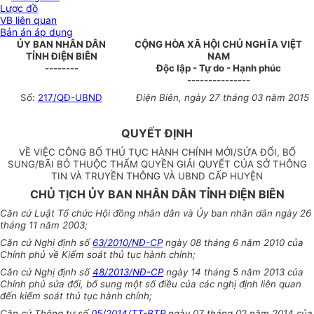
Lược đồ
VB liên quan
Bản án áp dụng
ỦY BAN NHÂN DÂN
CỘNG HÒA XÃ HỘI CHỦ NGHĨA VIỆT
TỈNH ĐIỆN BIÊN
NAM
--------
Độc lập - Tự do - Hạnh phúc
---------------
Số:
217/QĐ-UBND
Điện Biên, ngày 27 tháng 03 năm 2015
QUYẾT ĐỊNH
VỀ VIỆC CÔNG BỐ THỦ TỤC HÀNH CHÍNH MỚI/SỬA ĐỔI, BỔ
SUNG/BÃI BỎ THUỘC THẨM QUYỀN GIẢI QUYẾT CỦA SỞ THÔNG
TIN VÀ TRUYỀN THÔNG VÀ UBND CẤP HUYỆN
CHỦ TỊCH ỦY BAN NHÂN DÂN TỈNH ĐIỆN BIÊN
Căn cứ Luật Tổ chức Hội đồng nhân dân và Ủy ban nhân dân ngày 26
tháng 11 năm 2003;
Căn cứ Nghị định số
63/2010/NĐ-CP
ngày 08 tháng 6 năm 2010 của
Chính phủ về Kiểm soát thủ tục hành chính;
Căn cứ Nghị định số
48/2013/NĐ-CP
ngày 14 tháng 5 năm 2013 của
Chính phủ sửa đổi, bổ sung một số điều của các nghị định liên quan
đến kiểm soát thủ tục hành chính;
Căn cứ Thông tư số
05/2014/TT-BTP
ngày 07 tháng 02 năm 2014 của