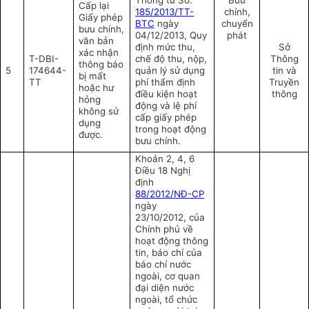
Thông tư Số:
Bưu
Cấp lại
185/2013/TT-
chính,
Giấy phép
BTC
ngày
chuyển
bưu chính,
04/12/2013, Quy
phát
văn bản
định mức thu,
Sở
xác nhận
T-DBI-
chế độ thu, nộp,
Thông
thông báo
5
174644-
quản lý sử dụng
tin và
bị mất
TT
phí thẩm định
Truyền
hoặc hư
điều kiện hoạt
thông
hỏng
động và lệ phí
không sử
cấp giấy phép
dụng
trong hoạt động
được.
bưu chính.
Khoản 2, 4, 6
Điều 18 Nghị
định
88/2012/NĐ-CP
ngày
23/10/2012, của
Chính phủ về
hoạt động thông
tin, báo chí của
báo chí nước
ngoài, cơ quan
đại diện nước
ngoài, tổ chức