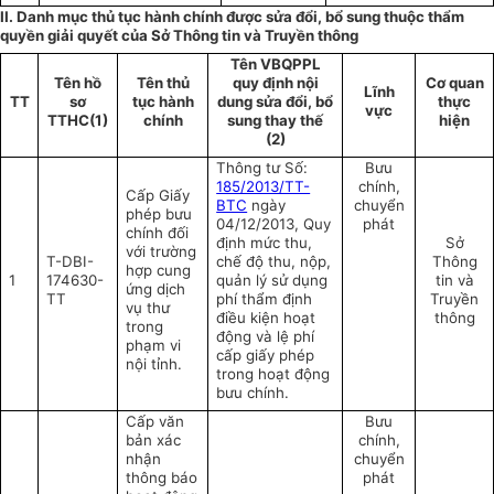
II. Danh mục thủ tục hành chính được sửa đổi, bổ sung thuộc thẩm
quyền giải quyết của Sở Thông tin và Truyền thông
Tên VBQPPL
Tên hồ
Tên thủ
quy định nội
Cơ quan
Lĩnh
TT
sơ
tục hành
dung sửa đổi, bổ
thực
vực
TTHC(1)
chính
sung thay thế
hiện
(2)
Thông tư Số:
Bưu
185/2013/TT-
chính,
Cấp Giấy
BTC
ngày
chuyển
phép bưu
04/12/2013, Quy
phát
chính đối
định mức thu,
Sở
với trường
T-DBI-
chế độ thu, nộp,
Thông
hợp cung
1
174630-
quản lý sử dụng
tin và
ứng dịch
TT
phí thẩm định
Truyền
vụ thư
điều kiện hoạt
thông
trong
động và lệ phí
phạm vi
cấp giấy phép
nội tỉnh.
trong hoạt động
bưu chính.
Cấp văn
Bưu
bản xác
chính,
nhận
chuyển
thông báo
phát