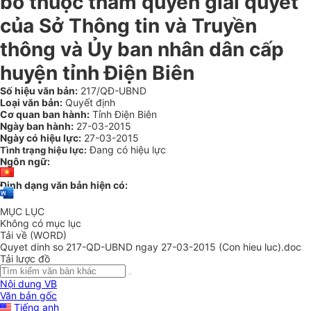
bỏ thuộc thẩm quyền giải quyết
của Sở Thông tin và Truyền
thông và Ủy ban nhân dân cấp
huyện tỉnh Điện Biên
Số hiệu văn bản:
217/QĐ-UBND
Loại văn bản:
Quyết định
Cơ quan ban hành:
Tỉnh Điện Biên
Ngày ban hành:
27-03-2015
Ngày có hiệu lực:
27-03-2015
Đang có hiệu lực
Tình trạng hiệu lực:
Ngôn ngữ:
Định dạng văn bản hiện có:
MỤC LỤC
Không có mục lục
Tải về (WORD)
Quyet dinh so 217-QD-UBND ngay 27-03-2015 (Con hieu luc).doc
Tải lược đồ
Nội dung VB
Văn bản gốc
Tiếng anh