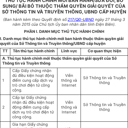
THỦ TỤC HÀNH CHÍNH MỚI BAN HÀNH/SỬA ĐỔI, BỔ
SUNG/ BÃI BỎ THUỘC THẨM QUYỀN GIẢI QUYẾT CỦA
SỞ THÔNG TIN VÀ TRUYỀN THÔNG, UBND CẤP HUYỆN
(Ban hành kèm theo Quyết định số:
217/QĐ-UBND
ngày 27 tháng 3
năm 2015 của Chủ tịch Ủy ban nhân dân tỉnh Điện Biên).
PHẦN I. DANH MỤC THỦ TỤC HÀNH CHÍNH
I. Danh mục thủ tục hành chính mới ban hành thuộc thẩm quyền giải
quyết của Sở Thông tin và Truyền thông/UBND cấp huyện
TT
Tên thủ tục hành chính
Lĩnh vực
Cơ quan thực hiện
A. Thủ tục hành chính mới thuộc thẩm quyền giải quyết của Sở
Thông tin và Truyền thông
Cấp Giấy chứng nhận
đủ điều kiện hoạt động
Viễn
Sở Thông tin và Truyền
1
điểm cung cấp dịch vụ
thông và
thông
trò chơi điện tử công
Internet
cộng.
Cấp lại Giấy chứng
nhận đủ điều kiện hoạt
Viễn
Sở Thông tin và Truyền
2
động điểm cung cấp
thông và
thông
dịch vụ trò chơi điện tử
Internet
công cộng.
Gia hạn Giấy chứng