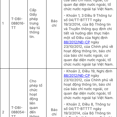
của báo chí nước ngoài, cơ
quan đại diện nước ngoài, tổ
chức nước ngoài tại Việt Nam.
Cấp
Giấy
- Khoản 1, 3 Điều 9 Thông tư
T-DBI-
phép
số 04/TT-BTTTT ngày
Báo
1
088016-
trưng
19/3/2014, của Bộ Thông tin
chí
TT
bày tủ
và Truyền thông quy định chi
thông
tiết và hướng dẫn thực hiện
tin.
một số Điều của Nghị định
88/2012/NĐ-CP
ngày
23/10/2012, của Chính phủ về
hoạt động thông tin, báo chí
của báo chí nước ngoài, cơ
quan đại diện nước ngoài, tổ
chức nước ngoài tại Việt Nam.
- Khoản 2, Điều 19, Nghị định
88/2012/NĐ-CP
ngày
23/10/2012, của Chính phủ về
Cho
hoạt động thông tin, báo chí
phép tổ
của báo chí nước ngoài, cơ
chức
quan đại diện nước ngoài, tổ
hoạt
chức nước ngoài tại Việt Nam.
động
liên
- Khoản 2, Điều 8, Thông tư
T-DBI-
quan
số 04/TT-BTTTT ngày
Báo
2
088054-
đến
19/3/2014, của Bộ Thông tin
chí
TT
thông