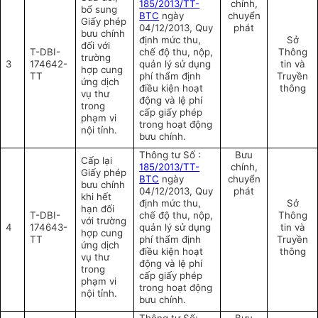
185/2013/TT-
chính,
bổ sung
BTC
ngày
chuyển
Giấy phép
04/12/2013, Quy
phát
bưu chính
định mức thu,
Sở
đối với
T-DBI-
chế độ thu, nộp,
Thông
trường
3
174642-
quản lý sử dụng
tin và
hợp cung
TT
phí thẩm định
Truyền
ứng dịch
điều kiện hoạt
thông
vụ thư
động và lệ phí
trong
cấp giấy phép
phạm vi
trong hoạt động
nội tỉnh.
bưu chính.
Thông tư Số :
Bưu
Cấp lại
185/2013/TT-
chính,
Giấy phép
BTC
ngày
chuyển
bưu chính
04/12/2013, Quy
phát
khi hết
định mức thu,
Sở
hạn đối
T-DBI-
chế độ thu, nộp,
Thông
với trường
4
174643-
quản lý sử dụng
tin và
hợp cung
TT
phí thẩm định
Truyền
ứng dịch
điều kiện hoạt
thông
vụ thư
động và lệ phí
trong
cấp giấy phép
phạm vi
trong hoạt động
nội tỉnh.
bưu chính.