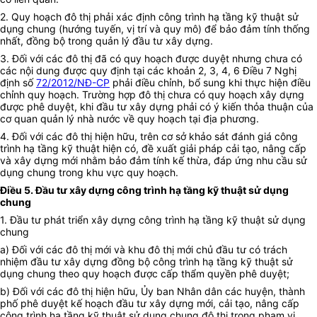
2.
Quy hoạch đô thị phải xác định công trình hạ tầng kỹ thuật sử
dụng chung (hướng tuyến, vị trí và quy mô) để bảo đảm tính thống
nhất, đồng bộ trong quản lý đầu tư xây dựng.
3.
Đối với các đô thị đã có quy hoạch được duyệt nhưng chưa có
các nội dung được quy định tại các khoản 2, 3, 4, 6 Điều 7 Nghị
định số
72/2012/NĐ-CP
phải điều chỉnh, bổ sung khi thực hiện điều
chỉnh quy hoạch. Trường hợp đô thị chưa có quy hoạch xây dựng
được phê duyệt, khi đầu tư xây dựng phải có ý kiến thỏa thuận của
cơ quan quản lý nhà nước về quy hoạch tại địa phương.
4.
Đối với các đô thị hiện hữu, trên cơ sở khảo sát đánh giá công
trình hạ tầng kỹ thuật hiện có, đề xuất giải pháp cải tạo, nâng cấp
và xây dựng mới nhằm bảo đảm tính kế thừa, đáp ứng nhu cầu sử
dụng chung trong khu vực quy hoạch.
Điều 5.
Đầu tư xây dựng công trình hạ tầng kỹ thuật sử dụng
chung
1.
Đầu tư phát triển xây dựng công trình hạ tầng kỹ thuật sử dụng
chung
a)
Đối với các đô thị mới và khu đô thị mới chủ đầu tư có trách
nhiệm đầu tư xây dựng đồng bộ công trình hạ tầng kỹ thuật sử
dụng chung theo quy hoạch được cấp thẩm quyền phê duyệt;
b)
Đối với các đô thị hiện hữu, Ủy ban Nhân dân các huyện, thành
phố phê duyệt kế hoạch đầu tư xây dựng mới, cải tạo, nâng cấp
công trình hạ tầng kỹ thuật sử dụng chung đô thị trong phạm vi