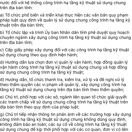
nước đối với hệ thống công trình hạ tầng kỹ thuật sử dụng chung
trên địa bàn tỉnh:
a)
Tổ chức phổ biến và triển khai thực hiện các văn bản quy phạm
pháp luật quy định về quản lý sử dụng chung công trình hạ tầng kỹ
thuật trên địa bàn tỉnh;
b)
Tổ chức lập và trình Ủy ban Nhân dân tỉnh phê duyệt quy hoạch
chuyên ngành xây dựng công trình hạ tầng kỹ thuật sử dụng chung
trên địa bàn tỉnh;
c)
Cấp giấy phép xây dựng đối với các công trình hạ tầng kỹ thuật
sử dụng chung theo quy định hiện hành;
d)
Hướng dẫn lựa chọn đơn vị quản lý vận hành, hợp đồng quản lý
vận hành công trình hạ tầng kỹ thuật sử dụng chung và hợp đồng
sử dụng chung công trình hạ tầng kỹ thuật;
đ) Hướng dẫn, tổ chức thanh tra, kiểm tra, xử lý và đề nghị xử lý
theo thẩm quyền các vi phạm về quản lý, xây dựng công trình hạ
tầng kỹ thuật sử dụng chung trên địa bàn tỉnh theo thẩm quyền;
e)
Chủ trì, phối hợp với các sở, ngành liên quan tổ chức giải quyết
các tranh chấp về sử dụng chung công trình hạ tầng kỹ thuật trên
địa bàn tỉnh theo quy định của pháp luật;
g)
Chủ trì tiếp nhận thông tin phản ánh về các trường hợp xây dựng
công trình hạ tầng kỹ thuật sử dụng chung không đúng quy định,
không đảm bảo an toàn; các sự cố về công trình hạ tầng kỹ thuật
sử dụng chung để kịp thời phối hợp với các cơ quan, đơn vị có liên