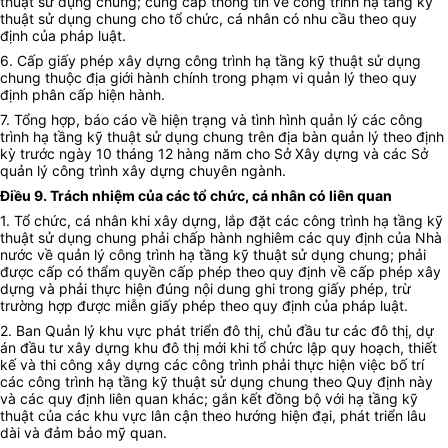
thuật sử dụng chung; cung cấp thông tin về công trình hạ tầng kỹ
thuật sử dụng chung cho tổ chức, cá nhân có nhu cầu theo quy
định của pháp luật.
6.
Cấp giấy phép xây dựng công trình hạ tầng kỹ thuật sử dụng
chung thuộc địa giới hành chính trong phạm vi quản lý theo quy
định phân cấp hiện hành.
7.
Tổng hợp, báo cáo về hiện trạng và tình hình quản lý các công
trình hạ tầng kỹ thuật sử dụng chung trên địa bàn quản lý theo định
kỳ trước ngày 10 tháng 12 hàng năm cho Sở Xây dựng và các Sở
quản lý công trình xây dựng chuyên ngành.
Điều 9.
Trách nhiệm của các tổ chức, cá nhân có liên quan
1.
Tổ chức, cá nhân khi xây dựng, lắp đặt các công trình hạ tầng kỹ
thuật sử dụng chung phải chấp hành nghiêm các quy định của Nhà
nước về quản lý công trình hạ tầng kỹ thuật sử dụng chung; phải
được cấp có thẩm quyền cấp phép theo quy định về cấp phép xây
dựng và phải thực hiện đúng nội dung ghi trong giấy phép, trừ
trường hợp được miễn giấy phép theo quy định của pháp luật.
2.
Ban Quản lý khu vực phát triển đô thị, chủ đầu tư các đô thị, dự
án đầu tư xây dựng khu đô thị mới khi tổ chức lập quy hoạch, thiết
kế và thi công xây dựng các công trình phải thực hiện việc bố trí
các công trình hạ tầng kỹ thuật sử dụng chung theo Quy định này
và các quy định liên quan khác; gắn kết đồng bộ với hạ tầng kỹ
thuật của các khu vực lân cận theo hướng hiện đại, phát triển lâu
dài và đảm bảo mỹ quan.