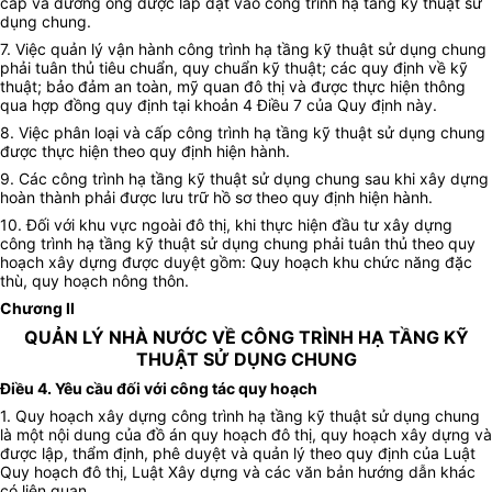
cáp và đường ống được lắp đặt vào công trình hạ tầng kỹ thuật sử
dụng chung.
7.
Việc quản lý vận hành công trình hạ tầng kỹ thuật sử dụng chung
phải tuân thủ tiêu chuẩn, quy chuẩn kỹ thuật; các quy định về kỹ
thuật; bảo đảm an toàn, mỹ quan đô thị và được thực hiện thông
qua hợp đồng quy định tại khoản 4 Điều 7 của Quy định này.
8.
Việc phân loại và cấp công trình hạ tầng kỹ thuật sử dụng chung
được thực hiện theo quy định hiện hành.
9.
Các công trình hạ tầng kỹ thuật sử dụng chung sau khi xây dựng
hoàn thành phải được lưu trữ hồ sơ theo quy định hiện hành.
10.
Đối với khu vực ngoài đô thị, khi thực hiện đầu tư xây dựng
công trình hạ tầng kỹ thuật sử dụng chung phải tuân thủ theo quy
hoạch xây dựng được duyệt gồm: Quy hoạch khu chức năng đặc
thù, quy hoạch nông thôn
.
Chương II
QUẢN LÝ NHÀ NƯỚC VỀ CÔNG TRÌNH HẠ TẦNG KỸ
THUẬT SỬ DỤNG CHUNG
Điều 4.
Yêu cầu đối với công tác quy hoạch
1.
Quy hoạch xây dựng công trình hạ tầng kỹ thuật sử dụng chung
là một nội dung của đồ án quy hoạch đô thị, quy hoạch xây dựng và
được lập, thẩm định, phê duyệt và quản lý theo quy định của Luật
Quy hoạch đô thị, Luật Xây dựng và các văn bản hướng dẫn khác
có liên quan
.