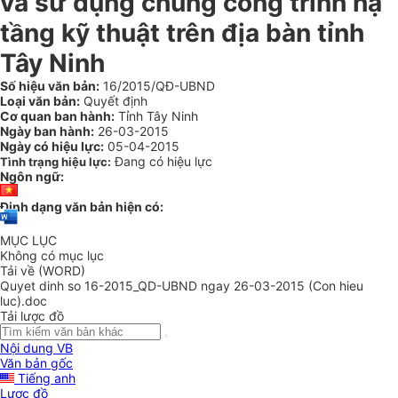
và sử dụng chung công trình hạ
tầng kỹ thuật trên địa bàn tỉnh
Tây Ninh
Số hiệu văn bản:
16/2015/QĐ-UBND
Loại văn bản:
Quyết định
Cơ quan ban hành:
Tỉnh Tây Ninh
Ngày ban hành:
26-03-2015
Ngày có hiệu lực:
05-04-2015
Đang có hiệu lực
Tình trạng hiệu lực:
Ngôn ngữ:
Định dạng văn bản hiện có:
MỤC LỤC
Không có mục lục
Tải về (WORD)
Quyet dinh so 16-2015_QD-UBND ngay 26-03-2015 (Con hieu
luc).doc
Tải lược đồ
Nội dung VB
Văn bản gốc
Tiếng anh
Lược đồ