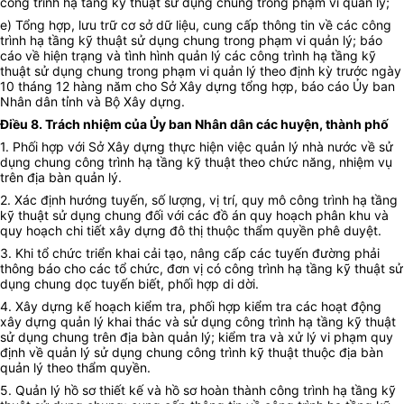
công trình hạ tầng kỹ thuật sử dụng chung trong phạm vi quản lý;
e)
Tổng hợp, lưu trữ cơ sở dữ liệu, cung cấp thông tin về các công
trình hạ tầng kỹ thuật sử dụng chung trong phạm vi quản lý; báo
cáo về hiện trạng và tình hình quản lý các công trình hạ tầng kỹ
thuật sử dụng chung trong phạm vi quản lý theo định kỳ trước ngày
10 tháng 12 hàng năm cho Sở Xây dựng tổng hợp, báo cáo Ủy ban
Nhân dân tỉnh và Bộ Xây dựng.
Điều 8.
Trách nhiệm của Ủy ban Nhân dân các huyện, thành phố
1.
Phối hợp với Sở Xây dựng thực hiện việc quản lý nhà nước về sử
dụng chung công trình hạ tầng kỹ thuật theo chức năng, nhiệm vụ
trên địa bàn quản lý.
2.
Xác định hướng tuyến, số lượng, vị trí, quy mô công trình hạ tầng
kỹ thuật sử dụng chung đối với các đồ án quy hoạch phân khu và
quy hoạch chi tiết xây dựng đô thị thuộc thẩm quyền phê duyệt.
3.
Khi tổ chức triển khai cải tạo, nâng cấp các tuyến đường phải
thông báo cho các tổ chức, đơn vị có công trình hạ tầng kỹ thuật sử
dụng chung dọc tuyến biết, phối hợp di dời.
4.
Xây dựng kế hoạch kiểm tra, phối hợp kiểm tra các hoạt động
xây dựng quản lý khai thác và sử dụng công trình hạ tầng kỹ thuật
sử dụng chung trên địa bàn quản lý; kiểm tra và xử lý vi phạm quy
định về quản lý sử dụng chung công trình kỹ thuật thuộc địa bàn
quản lý theo thẩm quyền.
5.
Quản lý hồ sơ thiết kế và hồ sơ hoàn thành công trình hạ tầng kỹ