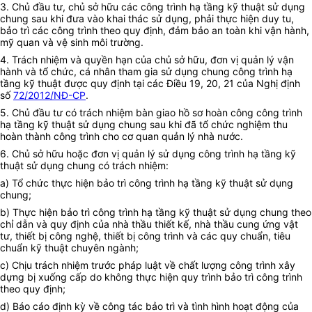
3.
Chủ đầu tư, chủ sở hữu các công trình hạ tầng kỹ thuật sử dụng
chung sau khi đưa vào khai thác sử dụng, phải thực hiện duy tu,
bảo trì các công trình theo quy định, đảm bảo an toàn khi vận hành,
mỹ quan và vệ sinh môi trường.
4.
Trách nhiệm và quyền hạn của chủ sở hữu, đơn vị quản lý vận
hành và tổ chức, cá nhân tham gia sử dụng chung công trình hạ
tầng kỹ thuật được quy định tại các Điều 19, 20, 21 của Nghị định
số
72/2012/NĐ-CP
.
5.
Chủ đầu tư có trách nhiệm bàn giao hồ sơ hoàn công công trình
hạ tầng kỹ thuật sử dụng chung sau khi đã tổ chức nghiệm thu
hoàn thành công trình cho cơ quan quản lý nhà nước.
6.
Chủ sở hữu hoặc đơn vị quản lý sử dụng công trình hạ tầng kỹ
thuật sử dụng chung có trách nhiệm:
a)
Tổ chức thực hiện bảo trì công trình hạ tầng kỹ thuật sử dụng
chung;
b)
Thực hiện bảo trì công trình hạ tầng kỹ thuật sử dụng chung theo
chỉ dẫn và quy định của nhà thầu thiết kế, nhà thầu cung ứng vật
tư, thiết bị công nghệ, thiết bị công trình và các quy chuẩn, tiêu
chuẩn kỹ thuật chuyên ngành;
c)
Chịu trách nhiệm trước pháp luật về chất lượng công trình xây
dựng bị xuống cấp do không thực hiện quy trình bảo trì công trình
theo quy định;
d)
Báo cáo định kỳ về công tác bảo trì và tình hình hoạt động của