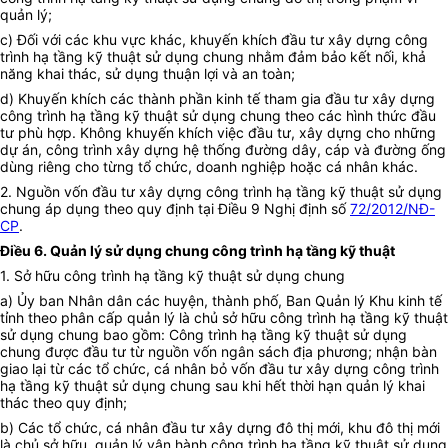
quản lý;
c)
Đối với các khu vực khác, khuyến khích đầu tư xây dựng công
trình hạ tầng kỹ thuật sử dụng chung nhằm đảm bảo kết nối, khả
năng khai thác, sử dụng thuận lợi và an toàn;
d)
Khuyến khích các thành phần kinh tế tham gia đầu tư xây dựng
công trình hạ tầng kỹ thuật sử dụng chung theo các hình thức đầu
tư phù hợp. Không khuyến khích việc đầu tư, xây dựng cho những
dự án, công trình xây dựng hệ thống đường dây, cáp và đường ống
dùng riêng cho từng tổ chức, doanh nghiệp hoặc cá nhân khác.
2.
Nguồn vốn đầu tư xây dựng công trình hạ tầng kỹ thuật sử dụng
chung áp dụng theo quy định tại Điều 9 Nghị định số
72/2012/NĐ-
CP
.
Điều 6.
Quản lý sử dụng chung công trình hạ tầng kỹ thuật
1.
Sở hữu công trình hạ tầng kỹ thuật sử dụng chung
a)
Ủy ban Nhân dân các huyện, thành phố, Ban Quản lý Khu kinh tế
tỉnh theo phân cấp quản lý là chủ sở hữu công trình hạ tầng kỹ thuật
sử dụng chung
bao gồm: Công trình hạ tầng kỹ thuật sử dụng
chung được đầu tư từ nguồn vốn ngân sách địa phương; nhận bàn
giao lại từ các tổ chức, cá nhân bỏ vốn đầu tư xây dựng công trình
hạ tầng kỹ thuật sử dụng chung sau khi hết thời hạn quản lý khai
thác theo quy định;
b)
Các tổ chức, cá nhân đầu tư xây dựng đô thị mới, khu đô thị mới
là chủ sở hữu, quản lý vận hành công trình hạ tầng kỹ thuật sử dụng