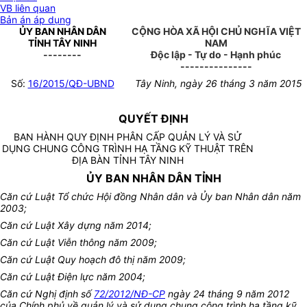
VB liên quan
Bản án áp dụng
ỦY BAN NHÂN DÂN
CỘNG HÒA XÃ HỘI CHỦ NGHĨA VIỆT
TỈNH TÂY NINH
NAM
--------
Độc lập - Tự do - Hạnh phúc
---------------
Số:
16/2015/QĐ-UBND
Tây Ninh, ngày 26 tháng 3 năm 2015
QUYẾT ĐỊNH
BAN HÀNH QUY ĐỊNH PHÂN CẤP QUẢN LÝ VÀ SỬ
DỤNG CHUNG CÔNG TRÌNH HẠ TẦNG KỸ THUẬT TRÊN
ĐỊA BÀN TỈNH TÂY NINH
ỦY BAN NHÂN DÂN TỈNH
Căn cứ Luật Tổ chức Hội đồng Nhân dân và Ủy ban Nhân dân năm
2003;
Căn cứ Luật Xây dựng năm 2014;
Căn cứ Luật Viễn thông năm 2009;
Căn cứ Luật Quy hoạch đô thị năm 2009;
Căn cứ Luật Điện lực năm 2004;
Căn cứ Nghị định số
72/2012/NĐ-CP
ngày 24 tháng 9 năm 2012
của Chính phủ về
quản lý và sử dụng chung công trình hạ tầng kỹ