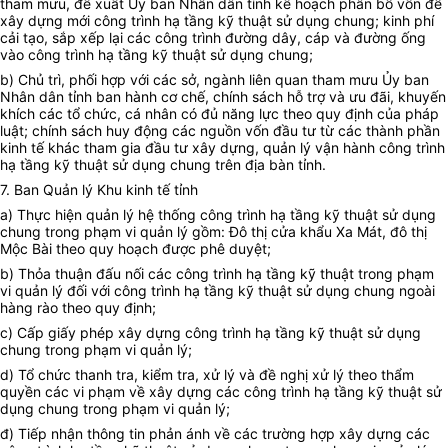
tham mưu, đề xuất Ủy ban Nhân dân tỉnh kế hoạch phân bổ vốn để
xây dựng mới công trình hạ tầng kỹ thuật sử dụng chung; kinh phí
cải tạo, sắp xếp lại các công trình đường dây, cáp và đường ống
vào công trình hạ tầng kỹ thuật sử dụng chung;
b)
Chủ trì, phối hợp với các sở, ngành liên quan tham mưu Ủy ban
Nhân dân tỉnh ban hành cơ chế, chính sách hỗ trợ và ưu đãi, khuyến
khích các tổ chức, cá nhân có đủ năng lực theo quy định của pháp
luật; chính sách huy động các nguồn vốn đầu tư từ các thành phần
kinh tế khác tham gia đầu tư xây dựng, quản lý vận hành công trình
hạ tầng kỹ thuật sử dụng chung trên địa bàn tỉnh.
7.
Ban Quản lý Khu kinh tế tỉnh
a)
Thực hiện quản lý hệ thống công trình hạ tầng kỹ thuật sử dụng
chung trong phạm vi quản lý gồm: Đô thị cửa khẩu Xa Mát, đô thị
Mộc Bài theo quy hoạch được phê duyệt;
b)
Thỏa thuận đấu nối các công trình hạ tầng kỹ thuật trong phạm
vi quản lý đối với công trình hạ tầng kỹ thuật sử dụng chung ngoài
hàng rào theo quy định;
c)
Cấp giấy phép xây dựng công trình hạ tầng kỹ thuật sử dụng
chung trong phạm vi quản lý;
d)
Tổ chức thanh tra, kiểm tra, xử lý và đề nghị xử lý theo thẩm
quyền các vi phạm về xây dựng các công trình hạ tầng kỹ thuật sử
dụng chung trong phạm vi quản lý;
đ) Tiếp nhận thông tin phản ánh về các trường hợp xây dựng các