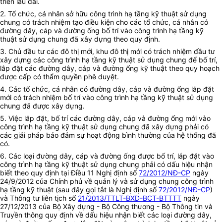
triển lâu dài.
2.
Tổ chức, cá nhân sở hữu công trình hạ tầng kỹ thuật sử dụng
chung có trách nhiệm tạo điều kiện cho các tổ chức, cá nhân có
đường dây, cáp và đường ống bố trí vào công trình hạ tầng kỹ
thuật sử dụng chung đã xây dựng theo quy định.
3.
Chủ đầu tư các đô thị mới, khu đô thị mới có trách nhiệm đầu tư
xây dựng các công trình hạ tầng kỹ thuật sử dụng chung để bố trí,
lắp đặt các đường dây, cáp và đường ống kỹ thuật theo quy hoạch
được cấp có thẩm quyền phê duyệt.
4.
Các tổ chức, cá nhân có đường dây, cáp và đường ống lắp đặt
mới có trách nhiệm bố trí vào công trình hạ tầng kỹ thuật sử dụng
chung đã được xây dựng.
5.
Việc lắp đặt, bố trí các đường dây, cáp và đường ống mới vào
công trình hạ tầng kỹ thuật sử dụng chung đã xây dựng phải có
các giải pháp bảo đảm sự hoạt động bình thường của hệ thống đã
có.
6.
Các loại đường dây, cáp và đường ống được bố trí, lắp đặt vào
công trình hạ tầng kỹ thuật sử dụng chung phải có dấu hiệu nhận
biết theo quy định tại Điều 11
Nghị định số
72/2012/NĐ-CP
ngày
24/9/2012 của Chính phủ về quản lý và sử dụng chung công trình
hạ tầng kỹ thuật (sau đây gọi tắt là Nghị định số
72/2012/NĐ-CP
)
và Thông tư liên tịch số
21/2013/TTLT-BXD-BCT-BTTTT
ngày
27/12/2013 của Bộ Xây dựng - Bộ Công thương - Bộ Thông tin và
Truyền thông quy định về dấu hiệu nhận biết các loại đường dây,