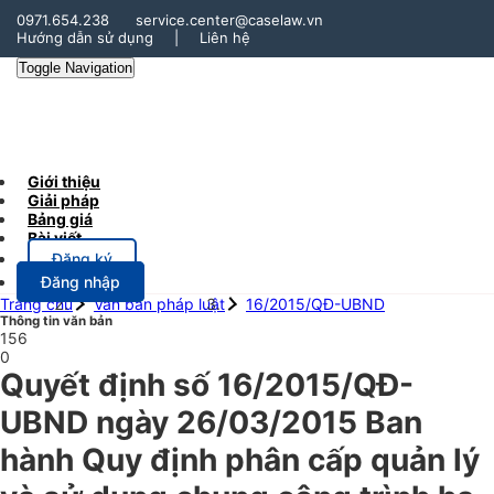
0971.654.238
service.center@caselaw.vn
Hướng dẫn sử dụng
|
Liên hệ
Toggle Navigation
Giới thiệu
Giải pháp
Bảng giá
Bài viết
Đăng ký
Đăng nhập
Trang chủ
Văn bản pháp luật
16/2015/QĐ-UBND
Thông tin văn bản
156
0
Quyết định số 16/2015/QĐ-
UBND ngày 26/03/2015 Ban
hành Quy định phân cấp quản lý