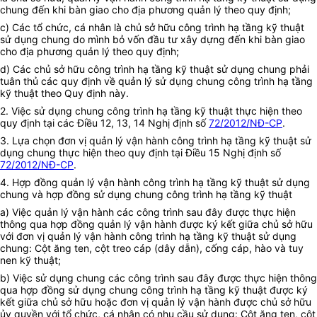
chung đến khi bàn giao cho địa phương quản lý theo quy định;
c)
Các tổ chức, cá nhân là chủ sở hữu công trình hạ tầng kỹ thuật
sử dụng chung do mình bỏ vốn đầu tư xây dựng đến khi bàn giao
cho địa phương quản lý theo quy định;
d)
Các chủ sở hữu công trình hạ tầng kỹ thuật sử dụng chung phải
tuân thủ các quy định về quản lý sử dụng chung công trình hạ tầng
kỹ thuật theo Quy định này.
2.
Việc sử dụng chung công trình hạ tầng kỹ thuật thực hiện theo
quy định tại các Điều 12, 13, 14 Nghị định số
72/2012/NĐ-CP
.
3.
Lựa chọn đơn vị quản lý vận hành công trình hạ tầng kỹ thuật sử
dụng chung thực hiện theo quy định tại Điều 15 Nghị định số
72/2012/NĐ-CP
.
4.
Hợp đồng quản lý vận hành công trình hạ tầng kỹ thuật sử dụng
chung và hợp đồng sử dụng chung công trình hạ tầng kỹ thuật
a)
Việc quản lý vận hành các công trình sau đây được thực hiện
thông qua hợp đồng quản lý vận hành được ký kết giữa chủ sở hữu
với đơn vị quản lý vận hành công trình hạ tầng kỹ thuật sử dụng
chung: Cột ăng ten, cột treo cáp (dây dẫn), cống cáp, hào và tuy
nen kỹ thuật;
b)
Việc sử dụng chung các công trình sau đây được thực hiện thông
qua hợp đồng sử dụng chung công trình hạ tầng kỹ thuật được ký
kết giữa chủ sở hữu hoặc đơn vị quản lý vận hành được chủ sở hữu
ủy quyền với tổ chức, cá nhân có nhu cầu sử dụng: Cột ăng ten, cột