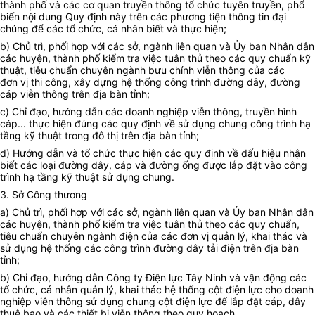
thành phố và các cơ quan truyền thông tổ chức tuyên truyền, phổ
biến nội dung Quy định này trên các phương tiện thông tin đại
chúng để các tổ chức, cá nhân biết và thực hiện;
b)
Chủ trì, phối hợp với các sở, ngành liên quan và Ủy ban Nhân dân
các huyện, thành phố kiểm tra việc tuân thủ theo các quy chuẩn kỹ
thuật, tiêu chuẩn chuyên ngành bưu chính viễn thông của các
đơn vị thi công, xây dựng hệ thống công trình đường dây, đường
cáp viễn thông trên địa bàn tỉnh;
c)
Chỉ đạo, hướng dẫn các doanh nghiệp viễn thông, truyền hình
cáp... thực hiện đúng các quy định về sử dụng chung công trình hạ
tầng kỹ thuật trong đô thị trên địa bàn tỉnh;
d)
Hướng dẫn và tổ chức thực hiện các quy định về dấu hiệu nhận
biết các loại đường dây, cáp và đường ống được lắp đặt vào công
trình hạ tầng kỹ thuật sử dụng chung
.
3.
Sở Công thương
a)
Chủ trì, phối hợp với các sở, ngành liên quan và Ủy ban Nhân dân
các huyện, thành phố kiểm tra việc tuân thủ theo các quy chuẩn,
tiêu chuẩn chuyên ngành điện của các đơn vị quản lý, khai thác và
sử dụng hệ thống các công trình đường dây tải điện trên địa bàn
tỉnh;
b)
Chỉ đạo, hướng dẫn Công ty Điện lực Tây Ninh và vận động các
tổ chức, cá nhân quản lý, khai thác hệ thống cột điện lực cho doanh
nghiệp viễn thông sử dụng chung cột điện lực để lắp đặt cáp, dây
thuê bao và các thiết bị viễn thông theo quy hoạch.