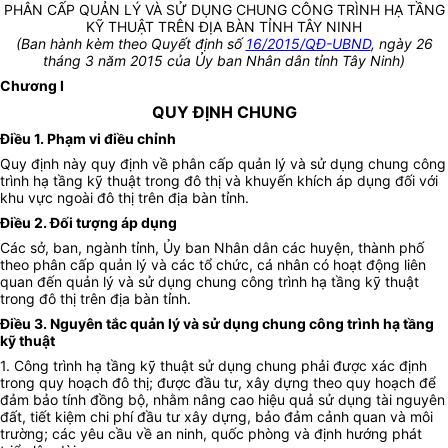
PHÂN CẤP QUẢN LÝ VÀ SỬ DỤNG CHUNG CÔNG TRÌNH HẠ TẦNG
KỸ THUẬT TRÊN ĐỊA BÀN TỈNH TÂY NINH
(Ban hành kèm theo Quyết định số
16/2015/QĐ-UBND
, ngày 26
tháng 3 năm 2015 của Ủy ban Nhân dân tỉnh Tây Ninh)
Chương I
QUY ĐỊNH CHUNG
Điều 1.
Phạm vi điều chỉnh
Quy định này quy định về phân cấp quản lý và sử dụng chung công
trình hạ tầng kỹ thuật trong đô thị và khuyến khích áp dụng đối với
khu vực ngoài đô thị trên địa bàn tỉnh.
Điều 2.
Đối tượng áp dụng
Các sở, ban, ngành tỉnh, Ủy ban Nhân dân các huyện, thành phố
theo phân cấp quản lý và các tổ chức, cá nhân có hoạt động liên
quan đến quản lý và sử dụng chung công trình hạ tầng kỹ thuật
trong đô thị trên địa bàn tỉnh.
Điều 3.
Nguyên tắc quản lý và sử dụng chung công trình hạ tầng
kỹ thuật
1.
Công trình hạ tầng kỹ thuật sử dụng chung phải được xác định
trong quy hoạch đô thị; được đầu tư, xây dựng theo quy hoạch để
đảm bảo tính đồng bộ, nhằm nâng cao hiệu quả sử dụng tài nguyên
đất, tiết kiệm chi phí đầu tư xây dựng, bảo đảm cảnh quan và môi
trường; các yêu cầu về an ninh, quốc phòng và định hướng phát