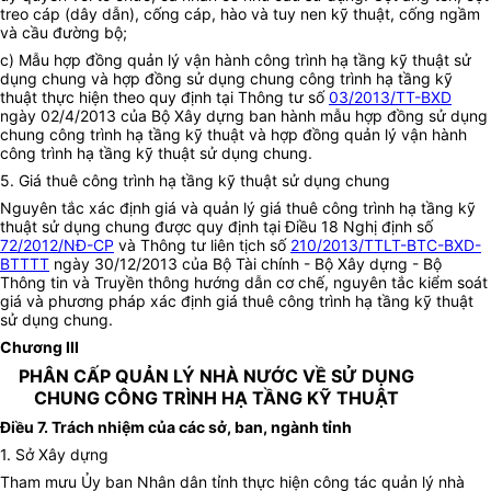
treo cáp (dây dẫn), cống cáp, hào và tuy nen kỹ thuật, cống ngầm
và cầu đường bộ;
c)
Mẫu hợp đồng quản lý vận hành công trình hạ tầng kỹ thuật sử
dụng chung và hợp đồng sử dụng chung công trình hạ tầng kỹ
thuật thực hiện theo quy định tại Thông tư số
03/2013/TT-BXD
ngày 02/4/2013 của Bộ Xây dựng ban hành mẫu hợp đồng sử dụng
chung công trình hạ tầng kỹ thuật và hợp đồng quản lý vận hành
công trình hạ tầng kỹ thuật sử dụng chung.
5.
Giá thuê công trình hạ tầng kỹ thuật sử dụng chung
Nguyên tắc xác định giá và quản lý giá thuê công trình hạ tầng kỹ
thuật sử dụng chung được quy định tại Điều 18 Nghị định số
72/2012/NĐ-CP
và Thông tư liên tịch số
210/2013/TTLT-BTC-BXD-
BTTTT
ngày 30/12/2013 của Bộ Tài chính - Bộ Xây dựng - Bộ
Thông tin và Truyền thông hướng dẫn cơ chế, nguyên tắc kiểm soát
giá và phương pháp xác định giá thuê công trình hạ tầng kỹ thuật
sử dụng chung.
Chương III
PHÂN CẤP QUẢN LÝ NHÀ NƯỚC VỀ SỬ DỤNG
CHUNG CÔNG TRÌNH HẠ TẦNG KỸ THUẬT
Điều 7.
Trách nhiệm của các sở, ban, ngành tỉnh
1.
Sở Xây dựng
Tham mưu Ủy ban Nhân dân tỉnh thực hiện công tác quản lý nhà