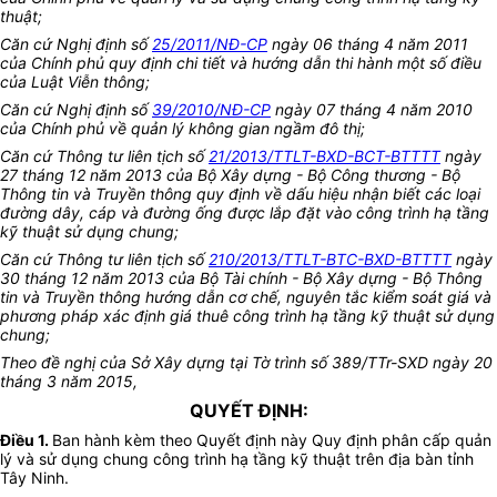
thuật;
Căn cứ
Nghị định số
25/2011/NĐ-CP
ngày 06 tháng 4 năm 2011
của Chính phủ quy định chi tiết và hướng dẫn thi hành một số điều
của Luật Viễn thông;
Căn cứ Nghị định số
39/2010/NĐ-CP
ngày 07 tháng 4 năm 2010
của Chính phủ về quản lý không gian ngầm đô thị;
Căn cứ Thông tư liên tịch số
21/2013/TTLT-BXD-BCT-BTTTT
ngày
27 tháng 12 năm 2013 của Bộ Xây dựng - Bộ Công thương - Bộ
Thông tin và Truyền thông quy định về dấu hiệu nhận biết các loại
đường dây, cáp và đường ống được lắp đặt vào công trình hạ tầng
kỹ thuật sử dụng chung;
Căn cứ Thông tư liên tịch số
210/2013/TTLT-BTC-BXD-BTTTT
ngày
30 tháng 12 năm 2013 của Bộ Tài chính - Bộ Xây dựng - Bộ Thông
tin và Truyền thông hướng dẫn cơ chế, nguyên tắc kiểm soát giá và
phương pháp xác định giá thuê công trình hạ tầng kỹ thuật sử dụng
chung;
Theo đề nghị của Sở Xây dựng tại Tờ trình số 389/TTr-SXD ngày 20
tháng 3 năm 2015,
QUYẾT ĐỊNH:
Điều 1.
Ban hành kèm theo Quyết định này Quy định phân cấp quản
lý và sử dụng chung công trình hạ tầng kỹ thuật trên địa bàn tỉnh
Tây Ninh.