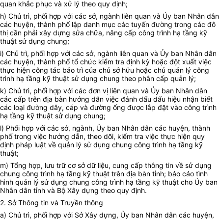
quan khắc phục và xử lý theo quy định;
h)
Chủ trì, phối hợp với các sở, ngành liên quan và Ủy ban Nhân dân
các huyện, thành phố lập danh mục các tuyến đường trong các đô
thị cần phải xây dựng sửa chữa, nâng cấp công trình hạ tầng kỹ
thuật sử dụng chung;
i)
Chủ trì, phối hợp với các sở, ngành liên quan và Ủy ban Nhân dân
các huyện, thành phố tổ chức kiểm tra định kỳ hoặc đột xuất việc
thực hiện công tác bảo trì của chủ sở hữu hoặc chủ quản lý công
trình hạ tầng kỹ thuật sử dụng chung theo phân cấp quản lý;
k)
Chủ trì, phối hợp với các đơn vị liên quan và Ủy ban Nhân dân
các cấp trên địa bàn hướng dẫn việc đánh dấu dấu hiệu nhận biết
các loại đường dây, cáp và đường ống được lắp đặt vào công trình
hạ tầng kỹ thuật sử dụng chung
;
l)
Phối hợp với các sở, ngành, Ủy ban Nhân dân các huyện, thành
phố trong việc hướng dẫn, theo dõi, kiểm tra việc thực hiện quy
định pháp luật về quản lý sử dụng chung công trình hạ tầng kỹ
thuật;
m)
Tổng hợp, lưu trữ cơ sở dữ liệu, cung cấp thông tin về sử dụng
chung công trình hạ tầng kỹ thuật trên địa bàn tỉnh; báo cáo tình
hình quản lý sử dụng chung công trình hạ tầng kỹ thuật cho Ủy ban
Nhân dân tỉnh và Bộ Xây dựng theo quy định.
2.
Sở Thông tin và Truyền thông
a)
Chủ trì, phối hợp với Sở Xây dựng, Ủy ban Nhân dân các huyện,