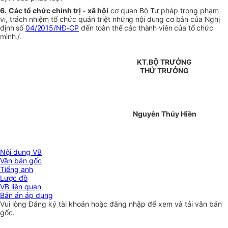
6.
Các tổ chức chính trị - xã hội
cơ quan Bộ Tư pháp trong phạm
vi, trách nhiệm tổ chức quán triệt
những nội dung cơ bản của Nghị
định số
04/2015/NĐ-CP
đến toàn thể các thành viên của tổ chức
mình
./.
KT.BỘ TRƯỞNG
THỨ TRƯỞNG
Nguyễn Thúy Hiền
Nội dung VB
Văn bản gốc
Tiếng anh
Lược đồ
VB liên quan
Bản án áp dụng
Vui lòng
Đăng ký
tài khoản hoặc
đăng nhập
để xem và tải văn bản
gốc.