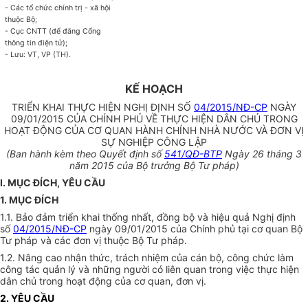
- Các tổ chức chính trị - xã hội
thuộc Bộ;
- Cục CNTT (để đăng Cổng
thông tin điện tử);
- Lưu: VT, VP (TH).
KẾ HOẠCH
TRIỂN KHAI THỰC HIỆN NGHỊ ĐỊNH SỐ
04/2015/NĐ-CP
NGÀY
09/01/2015 CỦA CHÍNH PHỦ VỀ THỰC HIỆN DÂN CHỦ TRONG
HOẠT ĐỘNG CỦA CƠ QUAN HÀNH CHÍNH NHÀ NƯỚC VÀ ĐƠN VỊ
SỰ NGHIỆP CÔNG LẬP
(Ban hành kèm theo Quyết định số
541/QĐ-BTP
Ngày 26 tháng 3
năm 2015 của Bộ trưởng Bộ Tư pháp)
I. MỤC ĐÍCH, YÊU CẦU
1. MỤC ĐÍCH
1.1.
Bảo đảm triển khai thống nhất, đồng bộ và hiệu quả Nghị định
số
04/2015/NĐ-CP
ngày 09/01/2015 của Chính phủ tại cơ quan Bộ
Tư pháp và các đơn vị thuộc Bộ Tư pháp.
1.2. Nâng cao nhận thức, trách nhiệm của cán bộ, công chức làm
công tác quản lý và những người có liên quan trong việc thực hiện
dân chủ trong hoạt động của cơ quan, đơn vị.
2. YÊU CẦU