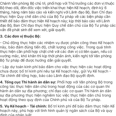
Chánh Văn phòng Bộ chủ trì, phối hợp với Thủ trưởng các đơn vị thuộc
Bộ theo dõi, đôn đốc việc triển khai thực hiện Kế hoạch, định kỳ 6
tháng, hàng năm báo cáo và kiến nghị với Lãnh đạo Bộ,
Ban Chỉ đạo
thực hiện Quy chế dân chủ của Bộ Tư pháp
về các biện pháp cần
thiết để bảo đảm thực hiện Kế hoạch này; kịp thời báo cáo với Lãnh
đạo Bộ,
Ban Chỉ đạo thực hiện Quy chế dân chủ của Bộ Tư pháp
các
vấn đề phát sinh để xem xét, giải quyết.
3.
Các đơn vị thuộc Bộ:
- Chủ động thực hiện các nhiệm vụ được phân công theo Kế hoạch
này, bảo đảm đúng tiến độ, chất lượng công việc.
Trong quá trình
thực hiện cần phối hợp chặt chẽ với các đơn vị có liên quan, nếu có
vướng mắc, khó khăn thì kịp thời phản ánh, kiến nghị tới Văn phòng
Bộ Tư pháp để được hướng dẫn giải quyết.
- Lập dự toán kinh phí bảo đảm cho việc thực hiện các hoạt động
chưa được bố trí kinh phí nêu tại Kế hoạch này, gửi Vụ Kế hoạch -
Tài chính để tổng hợp, báo cáo Lãnh đạo Bộ quyết định.
4.
Tổng cục Thi hành án dân sự:
Phối hợp với Văn phòng Bộ trong
công tác thực hiện dân chủ trong hoạt động của các cơ quan thi
hành án dân sự địa phương; chỉ đạo các cơ quan Thi hành án dân
sự địa phương thực hiện nghiêm túc việc thực hiện dân chủ trong
hoạt động theo quy định của Chính phủ và của Bộ Tư pháp.
5.
Vụ Kế hoạch - Tài chính:
Bố trí kinh phí để bảo đảm thực hiện Kế
hoạch này, phù hợp với tình hình quản lý ngân sách của Bộ và quy
định của pháp luật