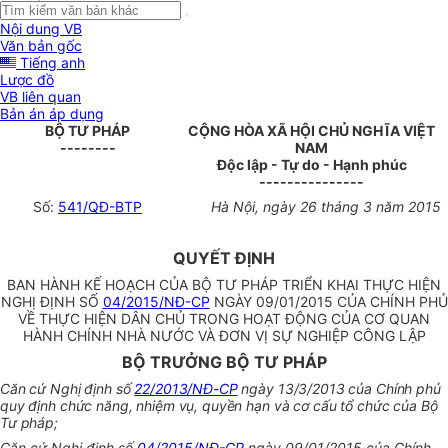
Nội dung VB
Văn bản gốc
Tiếng anh
Lược đồ
VB liên quan
Bản án áp dụng
BỘ TƯ PHÁP
CỘNG HÒA XÃ HỘI CHỦ NGHĨA VIỆT
--------
NAM
Độc lập - Tự do - Hạnh phúc
---------------
Số:
541/QĐ-BTP
Hà Nội, ngày 26 tháng 3 năm 2015
QUYẾT ĐỊNH
BAN HÀNH KẾ HOẠCH CỦA BỘ TƯ PHÁP TRIỂN KHAI THỰC HIỆN
NGHỊ ĐỊNH SỐ
04/2015/NĐ-CP
NGÀY 09/01/2015 CỦA CHÍNH PHỦ
VỀ THỰC HIỆN DÂN CHỦ TRONG HOẠT ĐỘNG CỦA CƠ QUAN
HÀNH CHÍNH NHÀ NƯỚC VÀ ĐƠN VỊ SỰ NGHIỆP CÔNG LẬP
BỘ TRƯỞNG BỘ TƯ PHÁP
Căn cứ Nghị định số
22/2013/NĐ-CP
ngày 13/3/2013 của Chính phủ
quy định chức năng, nhiệm vụ, quyền hạn và cơ cấu tổ chức của Bộ
Tư pháp;
Căn cứ Nghị định số
04/2015/NĐ-CP
ngày 09/01/2015 của Chính