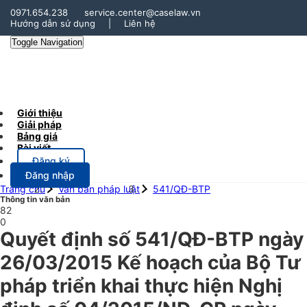
0971.654.238
service.center@caselaw.vn
Hướng dẫn sử dụng
|
Liên hệ
Toggle Navigation
Giới thiệu
Giải pháp
Bảng giá
Bài viết
Đăng ký
Đăng nhập
Trang chủ
Văn bản pháp luật
541/QĐ-BTP
Thông tin văn bản
82
0
Quyết định số 541/QĐ-BTP ngày
26/03/2015 Kế hoạch của Bộ Tư
pháp triển khai thực hiện Nghị