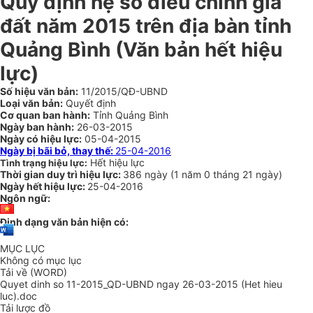
Quy định hệ số điều chỉnh giá
đất năm 2015 trên địa bàn tỉnh
Quảng Bình (Văn bản hết hiệu
lực)
Số hiệu văn bản:
11/2015/QĐ-UBND
Loại văn bản:
Quyết định
Cơ quan ban hành:
Tỉnh Quảng Bình
Ngày ban hành:
26-03-2015
Ngày có hiệu lực:
05-04-2015
Ngày bị bãi bỏ, thay thế:
25-04-2016
Hết hiệu lực
Tình trạng hiệu lực:
Thời gian duy trì hiệu lực:
386 ngày
(
1 năm
0 tháng
21 ngày
)
Ngày hết hiệu lực:
25-04-2016
Ngôn ngữ:
Định dạng văn bản hiện có:
MỤC LỤC
Không có mục lục
Tải về (WORD)
Quyet dinh so 11-2015_QD-UBND ngay 26-03-2015 (Het hieu
luc).doc
Tải lược đồ