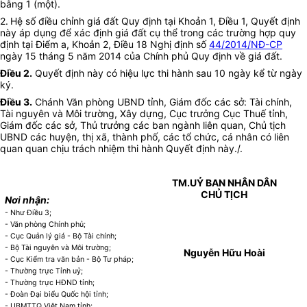
bằng 1 (một).
2.
Hệ số điều chỉnh giá đất Quy định tại Khoản 1, Điều 1, Quyết định
này áp dụng để xác định giá đất cụ thể trong các trường hợp quy
định tại Điểm a, Khoản 2, Điều 18 Nghị định số
44/2014/NĐ-CP
ngày 15 tháng 5 năm 2014 của Chính phủ Quy định về giá đất.
Điều 2.
Quyết định này có hiệu lực thi hành sau 10 ngày kể từ ngày
ký.
Điều 3.
Chánh Văn phòng UBND tỉnh, Giám đốc các sở: Tài chính,
Tài nguyên và Môi trường, Xây dựng, Cục trưởng Cục Thuế tỉnh,
Giám đốc các sở, Thủ trưởng các ban ngành liên quan, Chủ tịch
UBND các huyện, thị xã, thành phố, các tổ chức, cá nhân có liên
quan quan chịu trách nhiệm thi hành Quyết định này./.
TM.UỶ BAN NHÂN DÂN
CHỦ TỊCH
Nơi nhận:
- Như Điều 3;
- Văn phòng Chính phủ;
- Cục Quản lý giá - Bộ Tài chính;
- Bộ Tài nguyên và Môi trường;
Nguyễn Hữu Hoài
- Cục Kiểm tra văn bản - Bộ Tư pháp;
- Thường trực Tỉnh uỷ;
- Thường trực HĐND tỉnh;
- Đoàn Đại biểu Quốc hội tỉnh;
- UBMTTQ Việt Nam tỉnh;