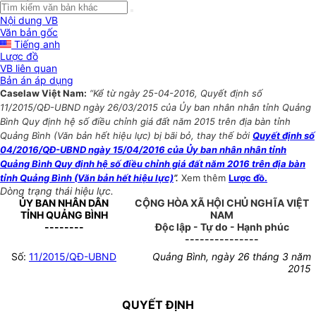
Nội dung VB
Văn bản gốc
Tiếng anh
Lược đồ
VB liên quan
Bản án áp dụng
Caselaw Việt Nam:
“Kể từ ngày 25-04-2016, Quyết định số
11/2015/QĐ-UBND ngày 26/03/2015 của Ủy ban nhân nhân tỉnh Quảng
Bình Quy định hệ số điều chỉnh giá đất năm 2015 trên địa bàn tỉnh
Quảng Bình (Văn bản hết hiệu lực) bị bãi bỏ, thay thế bởi
Quyết định số
04/2016/QĐ-UBND ngày 15/04/2016 của Ủy ban nhân nhân tỉnh
Quảng Bình Quy định hệ số điều chỉnh giá đất năm 2016 trên địa bàn
tỉnh Quảng Bình (Văn bản hết hiệu lực)
”.
Xem thêm
Lược đồ.
Dòng trạng thái hiệu lực.
ỦY BAN NHÂN DÂN
CỘNG HÒA XÃ HỘI CHỦ NGHĨA VIỆT
TỈNH QUẢNG BÌNH
NAM
--------
Độc lập - Tự do - Hạnh phúc
---------------
Số:
11/2015/QĐ-UBND
Quảng Bình, ngày 26 tháng 3 năm
2015
QUYẾT ĐỊNH