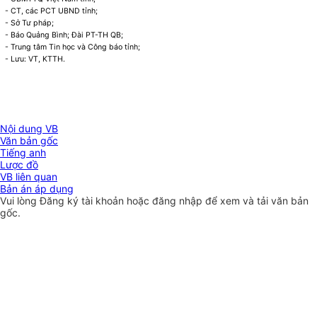
- CT, các PCT UBND tỉnh;
- Sở Tư pháp;
- Báo Quảng Bình; Đài PT-TH QB;
- Trung tâm Tin học và Công báo tỉnh;
- Lưu: VT,
KTTH.
Nội dung VB
Văn bản gốc
Tiếng anh
Lược đồ
VB liên quan
Bản án áp dụng
Vui lòng
Đăng ký
tài khoản hoặc
đăng nhập
để xem và tải văn bản
gốc.