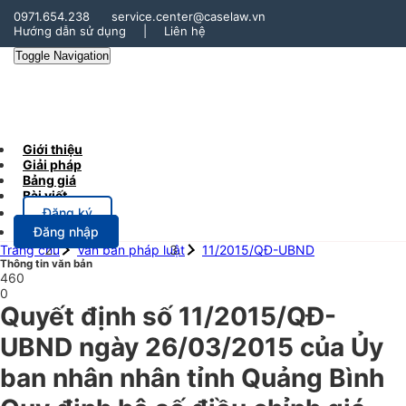
0971.654.238
service.center@caselaw.vn
Hướng dẫn sử dụng
|
Liên hệ
Toggle Navigation
Giới thiệu
Giải pháp
Bảng giá
Bài viết
Đăng ký
Đăng nhập
Trang chủ
Văn bản pháp luật
11/2015/QĐ-UBND
Thông tin văn bản
460
0
Quyết định số 11/2015/QĐ-
UBND ngày 26/03/2015 của Ủy
ban nhân nhân tỉnh Quảng Bình