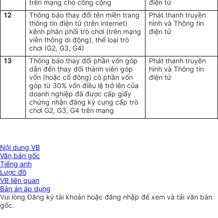
trên mạng cho công cộng
điện tử
12
Thông báo thay đổi tên miền trang
Phát thanh truyền
thông tin điện tử (trên internet)
hình và Thông tin
kênh phân phối trò chơi (trên mạng
điện tử
viễn thông di động), thể loại trò
chơi (G2, G3, G4)
13
Thông báo thay đổi phần vốn góp
Phát thanh truyền
dẫn đến thay đổi thành viên góp
hình và Thông tin
vốn (hoặc cổ đông) có phần vốn
điện tử
góp từ 30% vốn điều lệ trở lên của
doanh nghiệp đã được cấp giấy
chứng nhận đăng ký cung cấp trò
chơi G2, G3, G4 trên mạng
Nội dung VB
Văn bản gốc
Tiếng anh
Lược đồ
VB liên quan
Bản án áp dụng
Vui lòng
Đăng ký
tài khoản hoặc
đăng nhập
để xem và tải văn bản
gốc.