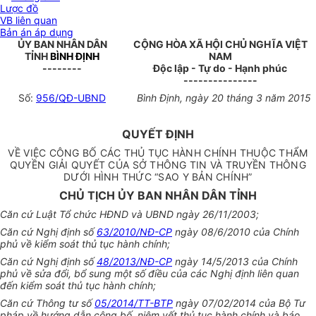
Lược đồ
VB liên quan
Bản án áp dụng
ỦY BAN NHÂN DÂN
CỘNG HÒA XÃ HỘI CHỦ NGHĨA VIỆT
TỈNH
BÌNH ĐỊNH
NAM
--------
Độc lập - Tự do - Hạnh phúc
---------------
Số:
956/QĐ-UBND
Bình Định, ngày 20 tháng 3 năm 2015
QUYẾT ĐỊNH
VỀ VIỆC CÔNG BỐ CÁC THỦ TỤC HÀNH CHÍNH THUỘC THẨM
QUYỀN GIẢI QUYẾT CỦA SỞ THÔNG TIN VÀ TRUYỀN THÔNG
DƯỚI HÌNH THỨC “SAO Y BẢN CHÍNH”
CHỦ TỊCH ỦY BAN NHÂN DÂN TỈNH
Căn cứ Luật Tổ chức HĐND và UBND ngày 26/11/2003;
Căn cứ Nghị định số
63/2010/NĐ-CP
ngày 08/6/2010 của Chính
phủ về kiểm soát thủ tục hành chính;
Căn cứ Nghị định số
48/2013/NĐ-CP
ngày 14/5/2013 của Chính
phủ về sửa đổi, bổ sung một số điều của các Nghị định liên quan
đến kiểm soát thủ tục hành chính;
Căn cứ Thông tư số
05/2014/TT-BTP
ngày 07/02/2014 của Bộ Tư
pháp về hướng dẫn công bố, niêm yết thủ tục hành chính và báo