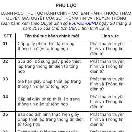
PHỤ LỤC
DANH MỤC THỦ TỤC HÀNH CHÍNH MỚI BAN HÀNH THUỘC THẨM
QUYỀN GIẢI QUYẾT CỦA SỞ THÔNG TIN VÀ TRUYỀN THÔNG
(Ban hành kèm theo Quyết định số
956/QĐ-UBND
ngày 20 tháng 3
năm 2015 của Chủ tịch UBND tỉnh Bình Định)
STT
Tên thủ tục hành chính mới
Lĩnh vực
01
Cấp giấy phép thiết lập trang
Phát thanh truyền
thông tin điện tử tổng hợp
hình và Thông tin
điện tử
02
Sửa đổi, bổ sung giấy phép thiết
Phát thanh truyền
lập trang thông tin điện tử tổng
hình và Thông tin
hợp
điện tử
03
Phát thanh truyền
Gia hạn giấy phép thiết lập trang
hình và Thông tin
thông tin điện tử tổng hợp
điện tử
04
Phát thanh truyền
Cấp lại giấy phép thiết lập trang
hình và Thông tin
thông tin điện tử tổng hợp
điện tử
05
Báo cáo tình hình thực hiện giấy
Phát thanh truyền
phép thiết lập trang thông tin điện
hình và Thông tin
tử tổng hợp
điện tử
06
Thông báo thời gian chính thức
Phát thanh truyền