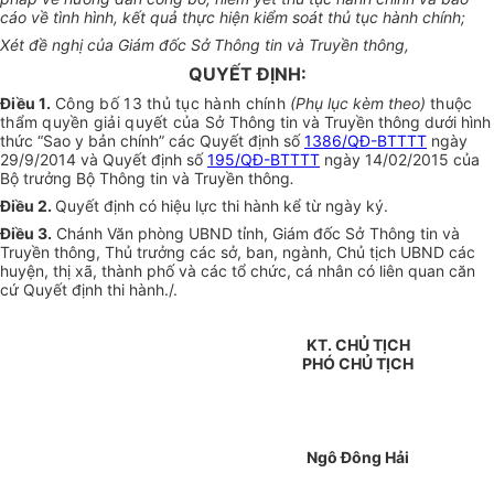
cáo về tình hình, kết quả thực hiện kiểm soát thủ tục hành chính;
Xét đề nghị của Giám đốc Sở Thông tin và Truyền thông,
QUYẾT ĐỊNH:
Điều 1.
Công bố 13 thủ tục hành chính
(Phụ lục kèm theo)
thuộc
thẩm quyền giải quyết của Sở
Thông tin và Truyền thông dưới hình
thức “Sao y bản chính” các
Quyết định số
1386/QĐ-BTTTT
ngày
29/9/2014 và Quyết định số
195/QĐ-BTTTT
ngày 14/02/2015 của
Bộ trưởng Bộ Thông tin và Truyền thông
.
Điều 2.
Quyết định có hiệu lực thi hành kể từ ngày ký.
Điều 3.
Chánh Văn phòng UBND tỉnh, Giám đốc
Sở
Thông tin và
Truyền thông, Thủ trưởng các sở, ban, ngành, Chủ tịch UBND các
huyện, thị xã, thành phố và các tổ chức, cá nhân có liên quan căn
cứ Quyết định thi hành./.
KT. CHỦ TỊCH
PHÓ CHỦ TỊCH
Ngô Đông Hải