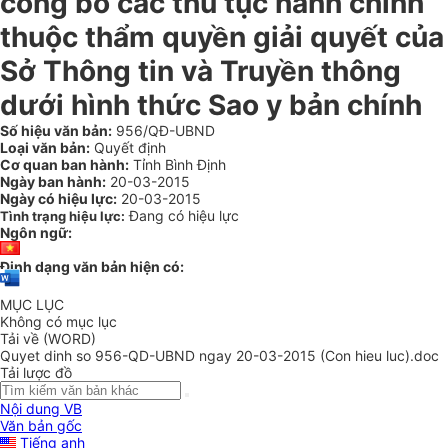
công bố các thủ tục hành chính
thuộc thẩm quyền giải quyết của
Sở Thông tin và Truyền thông
dưới hình thức Sao y bản chính
Số hiệu văn bản:
956/QĐ-UBND
Loại văn bản:
Quyết định
Cơ quan ban hành:
Tỉnh Bình Định
Ngày ban hành:
20-03-2015
Ngày có hiệu lực:
20-03-2015
Đang có hiệu lực
Tình trạng hiệu lực:
Ngôn ngữ:
Định dạng văn bản hiện có:
MỤC LỤC
Không có mục lục
Tải về (WORD)
Quyet dinh so 956-QD-UBND ngay 20-03-2015 (Con hieu luc).doc
Tải lược đồ
Nội dung VB
Văn bản gốc
Tiếng anh