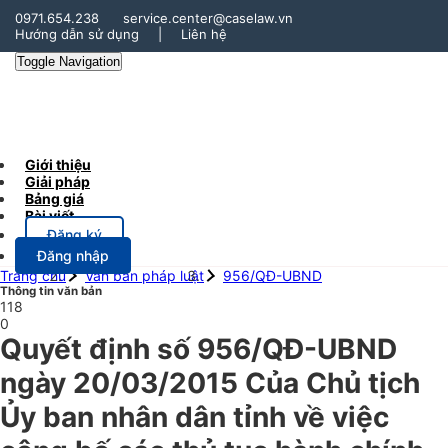
0971.654.238
service.center@caselaw.vn
Hướng dẫn sử dụng
|
Liên hệ
Toggle Navigation
Giới thiệu
Giải pháp
Bảng giá
Bài viết
Đăng ký
Đăng nhập
Trang chủ
Văn bản pháp luật
956/QĐ-UBND
Thông tin văn bản
118
0
Quyết định số 956/QĐ-UBND
ngày 20/03/2015 Của Chủ tịch
Ủy ban nhân dân tỉnh về việc