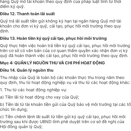
hàng Quỹ mở tài khoản theo quy định của pháp luật tính từ thời
điểm ký quỹ.
Điều 12. Thanh toán lãi suất
Quỹ trả lãi suất tiền gửi không kỳ hạn tại ngân hàng Quỹ mở tài
khoản cho đơn vị ký quỹ, cải tạo, phục hồi môi trường theo quy
định.
Điều 13. Hoàn tiền ký quỹ cải tạo, phục hồi môi trường
Quỹ thực hiện việc hoàn trả tiền ký quỹ cải tạo, phục hồi môi trường
trên cơ sở có văn bản của cơ quan thẩm quyền xác nhận đơn vị ký
quỹ đã hoàn thành việc cải tạo, phục hồi môi trường theo quy định.
Mục 4: QUẢN LÝ NGUỒN THU VÀ CHI PHÍ HOẠT ĐỘNG
Điều 14. Quản lý nguồn thu
Thu nhập của Quỹ là toàn bộ các khoản thực thu trong năm theo
quy định, thu từ hoạt động nghiệp vụ và thu từ các hoạt động khác:
1. Thu từ các hoạt động nghiệp vụ:
a) Tiền lãi từ hoạt động cho vay của Quỹ;
b) Tiền lãi từ tài khoản tiền gửi của Quỹ bảo vệ môi trường tại các tổ
chức tín dụng;
c) Tiền chênh lệnh lãi suất từ tiền gửi ký quỹ cải tạo, phục hồi môi
trường sau khi được UBND tỉnh phê duyệt trên cơ sở đề nghị của
Hội đồng quản lý Quỹ;