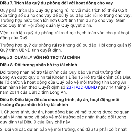
Điều 7. Trích lập quỹ dự phòng đối với hoạt động cho vay
Quỹ phải trích lập Quỹ dự phòng rủi ro với mức trích tối thiểu 0,2%
của tổng số dư nợ cho vay để xử lý bù đắp các rủi ro trong cho vay.
Trường hợp mức trích lớn hơn 0,2% tính trên dư nợ cho vay, Giám
đốc Quỹ trình Hội đồng quản lý Quỹ quyết định.
Việc trích lập quỹ dự phòng rủi ro được hạch toán vào cho phí hoạt
động của Quỹ.
Trường hợp quỹ dự phòng rủi ro không đủ bù đắp, Hội đồng quản lý
Quỹ trình UBND tỉnh quyết định.
Mục 2: QUẢN LÝ VỐN HỖ TRỢ TÀI CHÍNH
Điều 8. Đối tượng nhận hỗ trợ tài chính
Đối tượng nhận hỗ trợ tài chính của Quỹ bảo vệ môi trường tỉnh
Long An được quy định tại Khoản 1 Điều 15 Hỗ trợ tài chính của Điều
lệ Tổ chức và hoạt động của Quỹ bảo vệ môi trường tỉnh Long An
ban hành kèm theo Quyết định số
2371/QĐ-UBND
ngày 14 tháng 7
năm 2014 của UBND tỉnh Long An.
Điều 9. Điều kiện để các chương trình, dự án, hoạt động môi
trường được nhận hỗ trợ tài chính
1. Chương trình, dự án, hoạt động bảo vệ môi trường được cơ quan
quản lý nhà nước về bảo vệ môi trường xác nhận thuộc đối tượng
quy định tại Điều 9 của Quy chế này
2. Đối với các dự án bảo vệ môi trường, chủ đầu tư phải có ít nhất