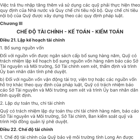
Việc trả thu nhập tăng thêm vả sử dụng các quỹ phải thực hiện theo
quy định của Nhà nước và Quy chế chi tiêu nội bộ. Quy chế chi tiêu
nội bộ của Quỹ được xây dựng theo các quy định pháp luật.
Chương III
CHẾ ĐỘ TÀI CHÍNH - KẾ TOÁN - KIỂM TOÁN
Điều 21. Lập kế hoạch tài chính
1. Bổ sung nguồn vốn
Đối với nguồn vốn được ngân sách cấp bổ sung hàng năm, Quỹ có
trách nhiệm lập kế hoạch bổ sung nguồn vốn hàng năm báo cáo Sở
Tài nguyên và Môi trường, Sở Tài chính xem xét, thẩm định và trình
Ủy ban nhân dân tỉnh phê duyệt.
b) Đối với nguồn vốn vận động tài trợ, viện trợ hoặc các nguồn vốn
hỗ trợ khác theo quy định của pháp luật, Quỹ có trách nhiệm báo
cáo Sở Tài nguyên và Môi trường xem xét và trình Ủy ban nhân dân
tỉnh quyết định.
2. Lập dự toán thu, chi tài chính
Quỹ có trách nhiệm lập dự toán thu chi tài chính hàng năm, báo cáo
Sở Tài nguyên và Môi trường, Sở Tài chính, Ban kiểm soát quỹ và
trình Hội đồng quản lý phê duyệt.
Điều 22. Chế độ tài chính
1. Chế độ tài chính của Quỹ bảo vệ môi trường tỉnh Long An được