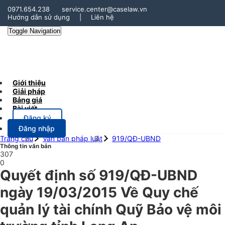
0971.654.238
service.center@caselaw.vn
Hướng dẫn sử dụng
|
Liên hệ
Toggle Navigation
Giới thiệu
Giải pháp
Bảng giá
Bài viết
Đăng ký
Đăng nhập
Trang chủ
Văn bản pháp luật
919/QĐ-UBND
Thông tin văn bản
307
0
Quyết định số 919/QĐ-UBND
ngày 19/03/2015 Về Quy chế
quản lý tài chính Quỹ Bảo vệ môi