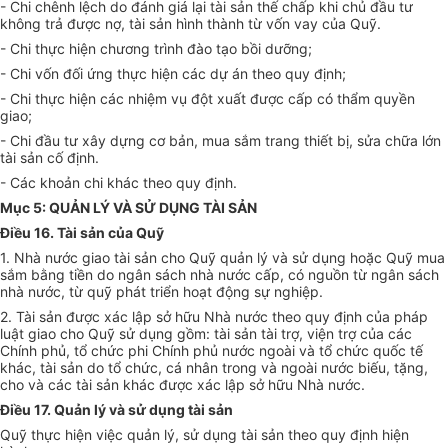
- Chi chênh lệch do đánh giá lại tài sản thế chấp khi chủ đầu tư
không trả được nợ, tài sản hình thành từ vốn vay của Quỹ.
- Chi thực hiện chương trình đào tạo bồi dưỡng;
- Chi vốn đối ứng thực hiện các dự án theo quy định;
- Chi thực hiện các nhiệm vụ đột xuất được cấp có thẩm quyền
giao;
- Chi đầu tư xây dựng cơ bản, mua sắm trang thiết bị, sửa chữa lớn
tài sản cố định.
- Các khoản chi khác theo quy định.
Mục 5: QUẢN LÝ VÀ SỬ DỤNG TÀI SẢN
Điều 16. Tài sản của Quỹ
1. Nhà nước giao tài sản cho Quỹ quản lý và sử dụng hoặc Quỹ mua
sắm bằng tiền do ngân sách nhà nước cấp, có nguồn từ ngân sách
nhà nước, từ quỹ phát triển hoạt động sự nghiệp.
2. Tài sản được xác lập sở hữu Nhà nước theo quy định của pháp
luật giao cho Quỹ sử dụng gồm: tài sản tài trợ, viện trợ của các
Chính phủ, tổ chức phi Chính phủ nước ngoài và tổ chức quốc tế
khác, tài sản do tổ chức, cá nhân trong và ngoài nước biếu, tặng,
cho và các tài sản khác được xác lập sở hữu Nhà nước.
Điều 17. Quản lý và sử dụng tài sản
Quỹ thực hiện việc quản lý, sử dụng tài sản theo quy định hiện