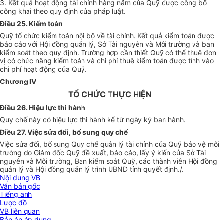
3. Kết quả hoạt động tài chính hàng năm của Quỹ được công bố
công khai theo quy định của pháp luật.
Điều 25. Kiểm toán
Quỹ tổ chức kiểm toán nội bộ về tài chính. Kết quả kiểm toán được
báo cáo với Hội đồng quản lý, Sở Tài nguyên và Môi trường và ban
kiểm soát theo quy định. Trường hợp cần thiết Quỹ có thể thuê đơn
vị có chức năng kiểm toán và chi phí thuê kiểm toán được tính vào
chi phí hoạt động của Quỹ.
Chương IV
TỔ CHỨC THỰC HIỆN
Điều 26. Hiệu lực thi hành
Quy chế này có hiệu lực thi hành kể từ ngày ký ban hành.
Điều 27. Việc sửa đổi, bổ sung quy chế
Việc sửa đổi, bổ sung Quy chế quản lý tài chính của Quỹ bảo vệ môi
trường do Giám đốc Quỹ đề xuất, báo cáo, lấy ý kiến của Sở Tài
nguyên và Môi trường, Ban kiểm soát Quỹ, các thành viên Hội đồng
quản lý và Hội đồng quản lý trình UBND tỉnh quyết định./.
Nội dung VB
Văn bản gốc
Tiếng anh
Lược đồ
VB liên quan
Bản án áp dụng