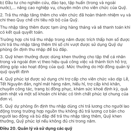
b) Đầu tư cho nghiên cứu, đào tạo, tập huấn (trong và ngoài
nước),... nâng cao nghiệp vụ, chuyên môn cho viên chức của Quỹ.
2. Trả thu nhập tăng thêm cho viên chức đã hoàn thành nhiệm vụ và
chi theo Quy chế chi tiêu nội bộ của Quỹ.
Thu nhập tăng thêm được tạm ứng hàng tháng và sẽ thanh toán khi
có kết quả quyết toán.
Trường hợp chi trả thu nhập trong năm được trích thấp hơn số được
chi trả thu nhập tăng thêm thì số chi vượt được sử dụng Quỹ dự
phòng ổn định thu nhập để bù đắp.
3. Quỹ khen thưởng được dùng khen thưởng cho tập thể cá nhân
trong và ngoài đơn vị theo hiệu quả công việc vả thành tích hỗ trợ,
đóng góp vào hoạt động của quỹ. Mức thưởng do Hội đồng quản lý
quỹ quyết định
4. Quỹ phúc lợi được sử dụng chi trợ cấp cho viên chức vào dịp Lễ,
Tết Nguyên đán, nghỉ mát hàng năm, hiếu hỉ, trợ cấp khó khăn,
chuyển công tác, trang bị đồng phục, khám sức khoẻ định kỳ, quà
sinh nhật và một số khoản chi khác có tính chất phúc lợi chung của
đơn vị.
5. Quỹ dự phòng ổn định thu nhập dùng chi trả lương cho người lao
động trong trường hợp nguồn thu không đủ trả lương cơ bản cho
người lao động và bù đắp để trả thu nhập tăng thêm, Quỹ khen
thưởng, Quỹ phúc lợi nếu không đủ chi trong năm.
Điều 20. Quản lý và sử dụng các quỹ