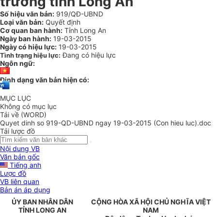
trường tỉnh Long An
Số hiệu văn bản:
919/QĐ-UBND
Loại văn bản:
Quyết định
Cơ quan ban hành:
Tỉnh Long An
Ngày ban hành:
19-03-2015
Ngày có hiệu lực:
19-03-2015
Đang có hiệu lực
Tình trạng hiệu lực:
Ngôn ngữ:
Định dạng văn bản hiện có:
MỤC LỤC
Không có mục lục
Tải về (WORD)
Quyet dinh so 919-QD-UBND ngay 19-03-2015 (Con hieu luc).doc
Tải lược đồ
Nội dung VB
Văn bản gốc
Tiếng anh
Lược đồ
VB liên quan
Bản án áp dụng
ỦY BAN NHÂN DÂN
CỘNG HÒA XÃ HỘI CHỦ NGHĨA VIỆT
TỈNH LONG AN
NAM