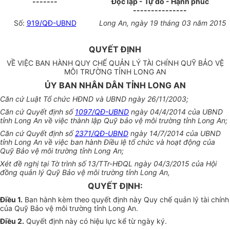
-------
Độc lập - Tự do - Hạnh phúc
---------------
Số:
919/QĐ-UBND
Long An, ngày 19 tháng 03 năm 2015
QUYẾT ĐỊNH
VỀ VIỆC BAN HÀNH QUY CHẾ QUẢN LÝ TÀI CHÍNH QUỸ BẢO VỆ
MÔI TRƯỜNG TỈNH LONG AN
ỦY BAN NHÂN DÂN TỈNH LONG AN
Căn cứ Luật Tổ chức HĐND và UBND ngày 26/11/2003;
Căn cứ Quyết định số
1097/QĐ-UBND
ngày 04/4/2014 của UBND
tỉnh Long An về việc thành lập Quỹ bảo vệ môi trường tỉnh Long An;
Căn cứ Quyết định số
2371/QĐ-UBND
ngày 14/7/2014 của UBND
tỉnh Long An về việc ban hành Điều lệ tổ chức và hoạt động của
Quỹ Bảo vệ môi trường tỉnh Long An;
Xét đề nghị tại Tờ trình số 13/TTr-HĐQL ngày 04/3/2015 của Hội
đồng quản lý Quỹ Bảo vệ môi trường tỉnh Long An,
QUYẾT ĐỊNH:
Điều 1.
Ban hành kèm theo quyết định này Quy chế quản lý tài chính
của Quỹ Bảo vệ môi trường tỉnh Long An.
Điều 2.
Quyết định này có hiệu lực kể từ ngày ký.