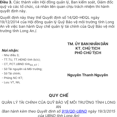
Điều 3.
Các thành viên Hội đồng quản lý, Ban kiểm soát, Giám đốc
quỹ và các tổ chức, cá nhân liên quan chịu trách nhiệm thi hành
quyết định này.
Quyết định này thay thế Quyết định số 14/QĐ-HĐQL ngày
19/12/2014 của Hội đồng quản lý Quỹ Bảo vệ môi trường tỉnh Long
An về việc ban hành Quy chế quản lý tài chính của Quỹ Bảo vệ môi
trường tỉnh Long An./.
TM. ỦY BAN NHÂN DÂN
KT. CHỦ TỊCH
Nơi nhận:
PHÓ CHỦ TỊCH
- Như điều 3;
- TT.TU, TT.HĐND tỉnh (b/c);
- CT, PCT.UBND tỉnh
;
SX, KT
- Sở Tài nguyên và Môi trường;
- Sở Tài chính;
Nguyễn Thanh Nguyên
- Phòng NC-KT;
- Lưu: VT, Nh;
QUY CHẾ
QUẢN LÝ TÀI CHÍNH CỦA QUỸ BẢO VỆ MÔI TRƯỜNG TỈNH LONG
AN
(Ban hành kèm theo Quyết định số
919/QĐ-UBND
ngày 19/3/2015
của UBND tỉnh Long An)