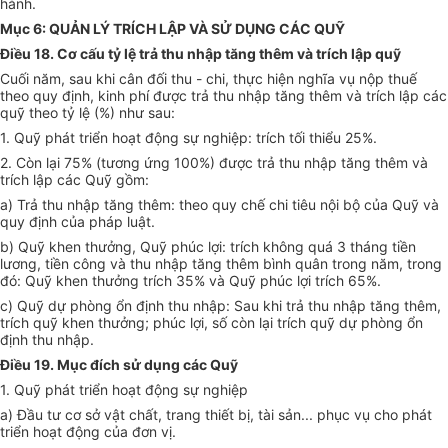
hành.
Mục 6: QUẢN LÝ TRÍCH LẬP VÀ SỬ DỤNG CÁC QUỸ
Điều 18. Cơ cấu tỷ lệ trả thu nhập tăng thêm và trích lập quỹ
Cuối năm, sau khi cân đối thu - chi, thực hiện nghĩa vụ nộp thuế
theo quy định, kinh phí được trả thu nhập tăng thêm và trích lập các
quỹ theo tỷ lệ (%) như sau:
1. Quỹ phát triển hoạt động sự nghiệp: trích tối thiểu 25%.
2. Còn lại 75% (tương ứng 100%) được trả thu nhập tăng thêm và
trích lập các Quỹ gồm:
a) Trả thu nhập tăng thêm: theo quy chế chi tiêu nội bộ của Quỹ và
quy định của pháp luật.
b) Quỹ khen thưởng, Quỹ phúc lợi: trích không quá 3 tháng tiền
lương, tiền công và thu nhập tăng thêm bình quân trong năm, trong
đó: Quỹ khen thưởng trích 35% và Quỹ phúc lợi trích 65%.
c) Quỹ dự phòng ổn định thu nhập: Sau khi trả thu nhập tăng thêm,
trích quỹ khen thưởng; phúc lợi, số còn lại trích quỹ dự phòng ổn
định thu nhập.
Điều 19. Mục đích sử dụng các Quỹ
1. Quỹ phát triển hoạt động sự nghiệp
a) Đầu tư cơ sở vật chất, trang thiết bị, tài sản... phục vụ cho phát
triển hoạt động của đơn vị.