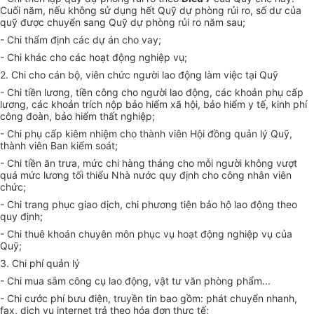
Cuối năm, nếu không sử dụng hết Quỹ dự phòng rủi ro, số dư của
quỹ được chuyển sang Quỹ dự phòng rủi ro năm sau;
- Chi thẩm định các dự án cho vay;
- Chi khác cho các hoạt động nghiệp vụ;
2. Chi cho cán bộ, viên chức người lao động làm việc tại Quỹ
- Chi tiền lương, tiền công cho người lao động, các khoản phụ cấp
lương, các khoản trích nộp bảo hiểm xã hội, bảo hiểm y tế, kinh phí
công đoàn, bảo hiểm thất nghiệp;
- Chi phụ cấp kiêm nhiệm cho thành viên Hội đồng quản lý Quỹ,
thành viên Ban kiểm soát;
- Chi tiền ăn trưa, mức chi hàng tháng cho mỗi người không vượt
quá mức lương tối thiểu Nhà nước quy định cho công nhân viên
chức;
- Chi trang phục giao dịch, chi phương tiện bảo hộ lao động theo
quy định;
- Chi thuê khoán chuyên môn phục vụ hoạt động nghiệp vụ của
Quỹ;
3. Chi phí quản lý
- Chi mua sắm công cụ lao động, vật tư văn phòng phẩm...
- Chi cước phí bưu điện, truyền tin bao gồm: phát chuyển nhanh,
fax, dịch vụ internet trả theo hóa đơn thực tế;