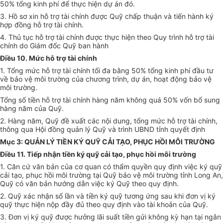
50% tổng kinh phí để thực hiện dự án đó.
3. Hồ sơ xin hỗ trợ tài chính được Quỹ chấp thuận và tiến hành ký
hợp đồng hỗ trợ tài chính.
4. Thủ tục hỗ trợ tài chính được thực hiện theo Quy trình hỗ trợ tài
chính do Giám đốc Quỹ ban hành
Điều 10. Mức hỗ trợ tài chính
1. Tổng mức hỗ trợ tài chính tối đa bằng 50% tổng kinh phí đầu tư
về bảo vệ môi trường của chương trình, dự án, hoạt động bảo vệ
môi trường.
Tổng số tiền hỗ trợ tài chính hàng năm không quá 50% vốn bổ sung
hàng năm của Quỹ.
2. Hàng năm, Quỹ đề xuất các nội dung, tổng mức hỗ trợ tài chính,
thông qua Hội đồng quản lý Quỹ và trình UBND tỉnh quyết định
Mục 3: QUẢN LÝ TIỀN KÝ QUỸ CẢI TẠO, PHỤC HỒI MÔI TRƯỜNG
Điều 11. Tiếp nhận tiền ký quỹ cải tạo, phục hồi môi trường
1. Căn cứ văn bản của cơ quan có thẩm quyền quy định việc ký quỹ
cải tạo, phục hồi môi trường tại Quỹ bảo vệ môi trường tỉnh Long An,
Quỹ có văn bản hướng dẫn việc ký Quỹ theo quy định.
2. Quỹ xác nhận số lần và tiền ký quỹ tương ứng sau khi đơn vị ký
quỹ thực hiện nộp đầy đủ theo quy định vào tài khoản của Quỹ.
3. Đơn vị ký quỹ được hưởng lãi suất tiền gửi không kỳ hạn tại ngân