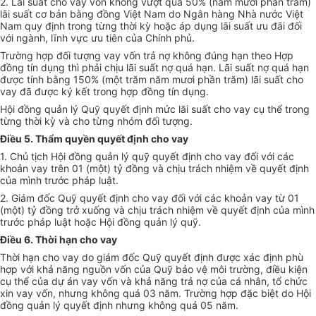
2. Lãi suất cho vay vốn không vượt quá 50% (năm mươi phần trăm)
lãi suất cơ bản bằng đồng Việt Nam do Ngân hàng Nhà nước Việt
Nam quy định trong từng thời kỳ hoặc áp dụng lãi suất ưu đãi đối
với ngành, lĩnh vực ưu tiên của Chính phủ.
Trường hợp đối tượng vay vốn trả nợ không đúng hạn theo Hợp
đồng tín dụng thì phải chịu lãi suất nợ quá hạn. Lãi suất nợ quá hạn
được tính bằng 150% (một trăm năm mươi phần trăm) lãi suất cho
vay đã được ký kết trong hợp đồng tín dụng.
Hội đồng quản lý Quỹ quyết định mức lãi suất cho vay cụ thể trong
từng thời kỳ và cho từng nhóm đối tượng.
Điều 5. Thẩm quyền quyết định cho vay
1. Chủ tịch Hội đồng quản lý quỹ quyết định cho vay đối với các
khoản vay trên 01 (một) tỷ đồng và chịu trách nhiệm về quyết định
của mình trước pháp luật.
2. Giám đốc Quỹ quyết định cho vay đối với các khoản vay từ 01
(một) tỷ đồng trở xuống và chịu trách nhiệm về quyết định của mình
trước pháp luật hoặc Hội đồng quản lý quỹ.
Điều 6. Thời hạn cho vay
Thời hạn cho vay do giám đốc Quỹ quyết định được xác định phù
hợp với khả năng nguồn vốn của Quỹ bảo vệ môi trường, điều kiện
cụ thể của dự án vay vốn và khả năng trả nợ của cá nhân, tổ chức
xin vay vốn, nhưng không quá 03 năm. Trường hợp đặc biệt do Hội
đồng quản lý quyết định nhưng không quá 05 năm.