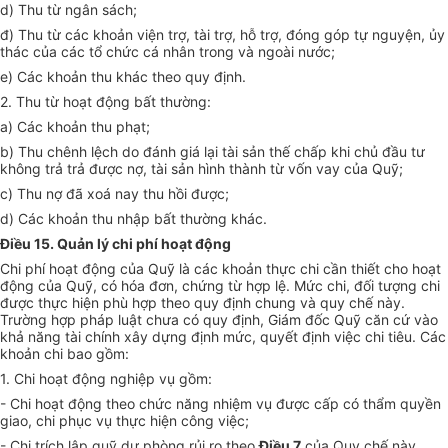
d) Thu từ ngân sách;
đ) Thu từ các khoản viện trợ, tài trợ, hỗ trợ, đóng góp tự nguyện, ủy
thác của các tổ chức cá nhân trong và ngoài nước;
e) Các khoản thu khác theo quy định.
2. Thu từ hoạt động bất thường:
a) Các khoản thu phạt;
b) Thu chênh lệch do đánh giá lại tài sản thế chấp khi chủ đầu tư
không trả trả được nợ, tài sản hình thành từ vốn vay của Quỹ;
c) Thu nợ đã xoá nay thu hồi được;
d) Các khoản thu nhập bất thường khác.
Điều 15. Quản lý chi phí hoạt động
Chi phí hoạt động của Quỹ là các khoản thực chi cần thiết cho hoạt
động của Quỹ, có hóa đơn, chứng từ hợp lệ. Mức chi, đối tượng chi
được thực hiện phù hợp theo quy định chung và quy chế này.
Trường hợp pháp luật chưa có quy định, Giám đốc Quỹ căn cứ vào
khả năng tài chính xây dựng định mức, quyết định việc chi tiêu. Các
khoản chi bao gồm:
1. Chi hoạt động nghiệp vụ gồm:
- Chi hoạt động theo chức năng nhiệm vụ được cấp có thẩm quyền
giao, chi phục vụ thực hiện công việc;
- Chi trích lập quỹ dự phòng rủi ro theo
Điều 7
của Quy chế này.