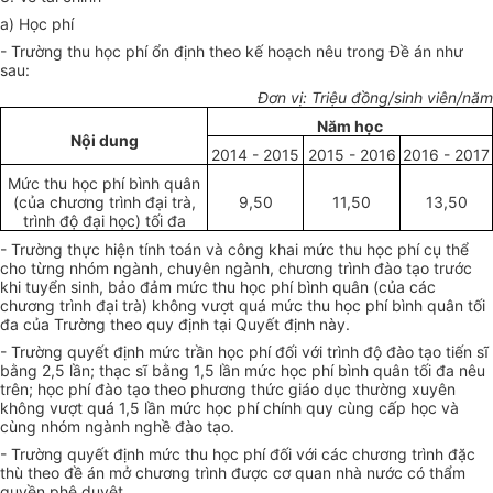
a) Học phí
- Trường thu học phí ổn định theo kế hoạch nêu trong Đề án như
sau:
Đơn vị: Triệu đồng/sinh viên/năm
Năm học
Nội dung
2014 - 2015
2015 - 2016
2016 - 2017
Mức thu học phí bình quân
(của chương trình đại trà,
9,50
11,50
13,50
trình độ đại học) tối đa
- Trường thực hiện tính toán và công khai mức thu học phí cụ thể
cho từng nhóm ngành, chuyên ngành, chương trình đào tạo trước
khi tuyển sinh, bảo đảm mức thu học phí bình quân (của các
chương trình đại trà) không vượt quá mức thu học phí bình quân tối
đa của Trường theo quy định tại Quyết định này.
- Trường quyết định mức trần học phí đối với trình độ đào tạo tiến sĩ
bằng 2,5 lần; thạc sĩ bằng 1,5 lần mức học phí bình quân tối đa nêu
trên; học phí đào tạo theo phương thức giáo dục thường xuyên
không vượt quá 1,5 lần mức học phí chính quy cùng cấp học và
cùng nhóm ngành nghề đào tạo.
- Trường quyết định mức thu học phí đối với các chương trình đặc
thù theo đề án mở chương trình được cơ quan nhà nước có thẩm
quyền phê duyệt.