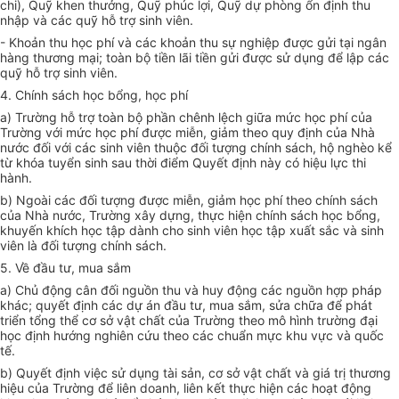
chi), Quỹ khen thưởng, Quỹ phúc lợi, Quỹ dự phòng ổn định thu
nhập và các quỹ hỗ trợ sinh viên.
- Khoản thu học phí và các khoản thu sự nghiệp được gửi tại ngân
hàng thương mại; toàn bộ tiền lãi tiền gửi được sử dụng để lập các
quỹ hỗ trợ sinh viên.
4. Chính sách học bổng, học phí
a) Trường hỗ trợ toàn bộ phần chênh lệch giữa mức học phí của
Trường với mức học phí được miễn, giảm theo quy định của Nhà
nước đối với các sinh viên thuộc đối tượng chính sách, hộ nghèo kể
từ khóa tuyển sinh sau thời điểm Quyết định này có hiệu lực thi
hành.
b) Ngoài các đối tượng được miễn, giảm học phí theo chính sách
của Nhà nước, Trường xây dựng, thực hiện chính sách học bổng,
khuyến khích học tập dành cho sinh viên học tập xuất sắc và sinh
viên là đối tượng chính sách.
5. Về đầu tư, mua sắm
a) Chủ động cân đối nguồn thu và huy động các nguồn hợp pháp
khác; quyết định các dự án đầu tư, mua sắm, sửa chữa để phát
triển tổng thể cơ sở vật chất của Trường theo mô hình trường đại
học định hướng nghiên cứu theo các chuẩn mực khu vực và quốc
tế.
b) Quyết định việc sử dụng tài sản, cơ sở vật chất và giá trị thương
hiệu của Trường để liên doanh, liên kết thực hiện các hoạt động