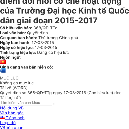
điểm đổi mới cơ chế hoạt động
của Trường Đại học Kinh tế Quốc
dân giai đoạn 2015-2017
Số hiệu văn bản:
368/QĐ-TTg
Loại văn bản:
Quyết định
Cơ quan ban hành:
Thủ tướng Chính phủ
Ngày ban hành:
17-03-2015
Ngày có hiệu lực:
17-03-2015
Đang có hiệu lực
Tình trạng hiệu lực:
Ngôn ngữ:
Định dạng văn bản hiện có:
MỤC LỤC
Không có mục lục
Tải về (WORD)
Quyet dinh so 368-QD-TTg ngay 17-03-2015 (Con hieu luc).doc
Tải lược đồ
Nội dung VB
Văn bản gốc
Tiếng anh
Lược đồ
VB liên quan