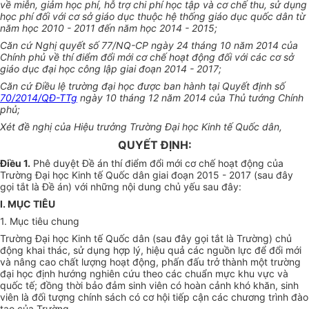
về miễn, giảm học phí, hỗ trợ chi phí học tập và cơ chế thu, sử dụng
học phí đối với cơ sở giáo dục thuộc hệ thống giáo dục quốc dân từ
năm học 2010 - 2011 đến năm học 2014 - 2015;
Căn cứ Nghị quyết số 77/NQ-CP ngày 24 tháng 10 năm 2014 của
Chính phủ về thí điểm đổi mới cơ chế hoạt động đối với các cơ sở
giáo dục đại học công lập giai đoạn 2014 - 2017;
Căn cứ Điều lệ trường đại học được ban hành tại Quyết định số
70/2014/QĐ-TTg
ngày 10 tháng 12 năm 2014 của Thủ tướng Chính
phủ;
Xét đề nghị của Hiệu trưởng Trường Đại học Kinh tế Quốc dân,
QUYẾT ĐỊNH:
Điều 1.
Phê duyệt Đề án thí điểm đổi mới cơ chế hoạt động của
Trường Đại học Kinh tế Quốc dân giai đoạn 2015 - 2017 (sau đây
gọi tắt là Đề án) với những nội dung chủ yếu sau đây:
I. MỤC TIÊU
1. Mục tiêu chung
Trường Đại học Kinh tế Quốc dân (sau đây gọi tắt là Trường) chủ
động khai thác, sử dụng hợp lý, hiệu quả các nguồn lực để đổi mới
và nâng cao chất lượng hoạt động, phấn đấu trở thành một trường
đại học định hướng nghiên cứu theo các chuẩn mực khu vực và
quốc tế; đồng thời bảo đảm sinh viên có hoàn cảnh khó khăn, sinh
viên là đối tượng chính sách có cơ hội tiếp cận các chương trình đào
tạo của Trường.