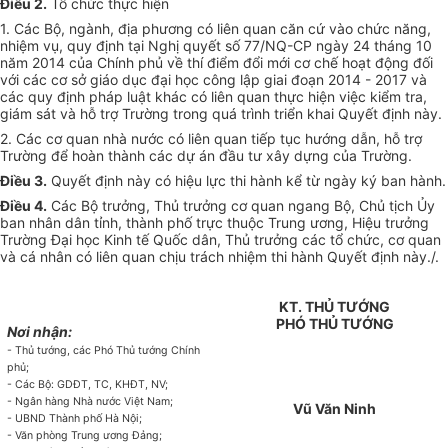
Điều 2.
Tổ chức thực hiện
1. Các Bộ, ngành, địa phương có liên quan căn cứ vào chức năng,
nhiệm vụ, quy định tại Nghị quyết số 77/NQ-CP ngày 24 tháng 10
năm 2014 của Chính phủ về thí điểm đổi mới cơ chế hoạt động đối
với các cơ sở giáo dục đại học công lập giai đoạn 2014 - 2017 và
các quy định pháp luật khác có liên quan thực hiện việc kiểm tra,
giám sát và hỗ trợ Trường trong quá trình triển khai Quyết định này.
2. Các cơ quan nhà nước có liên quan tiếp tục hướng dẫn, hỗ trợ
Trường để hoàn thành các dự án đầu tư xây dựng của Trường.
Điều 3.
Quyết định này có hiệu lực thi hành kể từ ngày ký ban hành.
Điều 4.
Các Bộ trưởng, Thủ trưởng cơ quan ngang Bộ, Chủ tịch Ủy
ban nhân dân tỉnh, thành phố trực thuộc Trung ương, Hiệu trưởng
Trường Đại học Kinh tế Quốc dân, Thủ trưởng các tổ chức, cơ quan
và cá nhân có liên quan chịu trách nhiệm thi hành Quyết định này./.
KT. THỦ TƯỚNG
PHÓ THỦ TƯỚNG
Nơi nhận:
- Thủ tướng, các Phó Thủ tướng Chính
phủ;
- Các Bộ: GDĐT, TC, KHĐT, NV;
- Ngân hàng Nhà nước Việt Nam;
Vũ Văn Ninh
- UBND Thành phố Hà Nội;
- Văn phòng Trung ương Đảng;