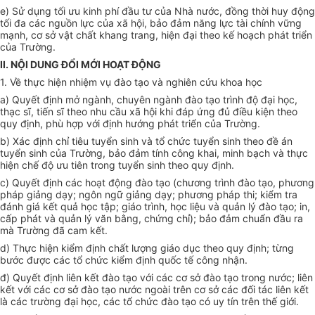
e) Sử dụng tối ưu kinh phí đầu tư của Nhà nước, đồng thời huy động
tối đa các nguồn lực của xã hội, bảo đảm năng lực tài chính vững
mạnh, cơ sở vật chất khang trang, hiện đại theo kế hoạch phát triển
của Trường.
II. NỘI DUNG ĐỔI MỚI HOẠT ĐỘNG
1. Về thực hiện nhiệm vụ đào tạo và nghiên cứu khoa học
a) Quyết định mở ngành, chuyên ngành đào tạo trình độ đại học,
thạc sĩ, tiến sĩ theo nhu cầu xã hội khi đáp ứng đủ điều kiện theo
quy định, phù hợp với định hướng phát triển của Trường.
b) Xác định chỉ tiêu tuyển sinh và tổ chức tuyển sinh theo đề án
tuyển sinh của Trường, bảo đảm tính công khai, minh bạch và thực
hiện chế độ ưu tiên trong tuyển sinh theo quy định.
c) Quyết định các hoạt động đào tạo (chương trình đào tạo, phương
pháp giảng dạy; ngôn ngữ giảng dạy; phương pháp thi; kiểm tra
đánh giá kết quả học tập; giáo trình, học liệu và quản lý đào tạo; in,
cấp phát và quản lý văn bằng, chứng chỉ); bảo đảm chuẩn đầu ra
mà Trường đã cam kết.
d) Thực hiện kiểm định chất lượng giáo dục theo quy định; từng
bước được các tổ chức kiểm định quốc tế công nhận.
đ) Quyết định liên kết đào tạo với các cơ sở đào tạo trong nước; liên
kết với các cơ sở đào tạo nước ngoài trên cơ sở các đối tác liên kết
là các trường đại học, các tổ chức đào tạo có uy tín trên thế giới.