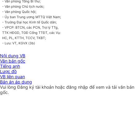
- Văn phòng Tổng Bí thư;
- Văn phòng Chủ tịch nước;
- Văn phòng Quốc hội;
- Ủy ban Trung ương MTTQ Việt Nam;
- Trường Đại học Kinh tế Quốc dân;
- VPCP: BTCN, các PCN, Trợ lý TTg,
TTK HĐGD, TGĐ Cổng TTĐT, các Vụ:
HC, PL, KTTH, TCCV, TKBT;
- Lưu: VT, KGVX (3b)
Nội dung VB
Văn bản gốc
Tiếng anh
Lược đồ
VB liên quan
Bản án áp dụng
Vui lòng
Đăng ký
tài khoản hoặc
đăng nhập
để xem và tải văn bản
gốc.