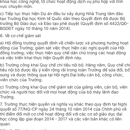
khoa học công nghệ, tổ chức hoạt động dịch vụ phù hợp với lĩnh
vực chuyên môn.
c) Tiếp tục thực hiện Dự án đầu tư xây dựng Nhà Trung tâm đào
tạo Trường Đại học Kinh tế Quốc dân theo Quyết định đã được Bộ
trưởng Bộ Giáo dục và Đào tạo phê duyệt (Quyết định số 4422/QĐ-
BGDĐT ngày 10 tháng 10 năm 2014).
6. Về cơ chế giám sát
a) Hội đồng trường quyết định về chiến lược và phương hướng hoạt
động của Trường; giám sát việc thực hiện các nghị quyết của Hội
đồng trường; việc thực hiện quy chế dân chủ trong các hoạt động
và việc triển khai thực hiện Quyết định này.
b) Trường công khai Quy chế chi tiêu nội bộ. Hàng năm, Quy chế chi
tiêu nội bộ được lấy ý kiến rộng rãi trong toàn Trường để sửa đổi, bổ
sung và được thông qua tại Hội nghị Đại biểu cán bộ, công chức,
viên chức của Trường.
c) Trường công khai Quy chế giám sát của giảng viên, cán bộ, viên
chức và người học đối với mọi hoạt động của bộ máy lãnh đạo
Trường.
7. Trường thực hiện quyền và nghĩa vụ khác theo quy định tại Nghị
quyết số 77/NQ-CP ngày 24 tháng 10 năm 2014 của Chính phủ về
thí điểm đổi mới cơ chế hoạt động đối với các cơ sở giáo dục đại
học công lập giai đoạn 2014 - 2017 và các văn bản khác có liên
quan.