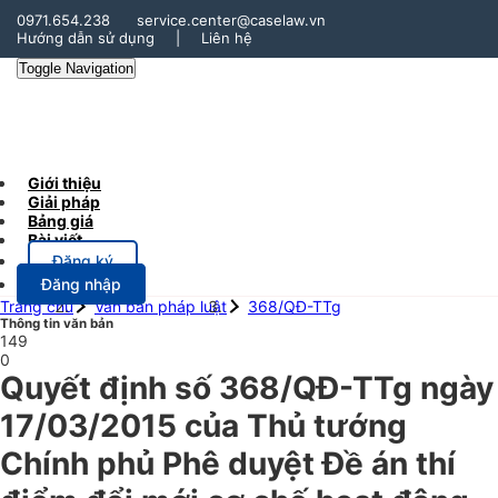
0971.654.238
service.center@caselaw.vn
Hướng dẫn sử dụng
|
Liên hệ
Toggle Navigation
Giới thiệu
Giải pháp
Bảng giá
Bài viết
Đăng ký
Đăng nhập
Trang chủ
Văn bản pháp luật
368/QĐ-TTg
Thông tin văn bản
149
0
Quyết định số 368/QĐ-TTg ngày
17/03/2015 của Thủ tướng
Chính phủ Phê duyệt Đề án thí