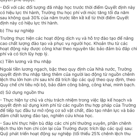
- Đối với các đối tượng đã nhập học trước thời điểm Quyết định này
có hiệu lực thi hành, Trường thu học phí với mức tăng tối đa năm
sau không quá 30% của năm trước liền kề kể từ thời điểm Quyết
định này có hiệu lực thi hành.
b) Thu sự nghiệp
Trường thực hiện các hoạt động dịch vụ và hỗ trợ đào tạo để nâng
cao chất lượng đào tạo và phục vụ người học. Khoản thu từ các
hoạt động này được công khai theo nguyên tắc bảo đảm bù đắp chi
phí và có tích lũy hợp lý.
c) Tiền lương và thu nhập
Ngoài tiền lương ngạch, bậc theo quy định của Nhà nước, Trường
quyết định thu nhập tăng thêm của người lao động từ nguồn chênh
lệch thu lớn hơn chi sau khi đã trích lập các quỹ theo quy định, theo
Quy chế chi tiêu nội bộ, bảo đảm công bằng, công khai, minh bạch.
d) Sử dụng nguồn thu
- Thực hiện tự chủ và chịu trách nhiệm trong việc lập kế hoạch và
quyết định sử dụng kinh phí từ các nguồn thu hợp pháp của Trường
để tiếp tục đầu tư mở rộng cơ sở vật chất, đào tạo nhân lực và bảo
đảm chất lượng đào tạo, nghiên cứu khoa học.
- Sau khi thực hiện bù đắp các chi phí thường xuyên, phần chênh
lệch thu lớn hơn chi còn lại của Trường được trích lập các quỹ sau:
Quỹ phát triển hoạt động sự nghiệp (tối thiểu 25% chênh lệch thu