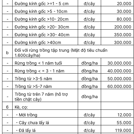
-
Đường kính gốc >=1 - 5 cm
đ/cây
20.000
-
Đường kính gốc >5 - 10cm
đ/cây
30.000
-
Đường kính gốc >10- 20cm
đ/cây
80.000
-
Đường kính gốc >20- 30cm
đ/cây
200.000
-
Đường kính gốc >30- 40cm
đ/cây
350.000
-
Đường kính gốc >40cm
đ/cây
300.000
Đối với rừng trồng tập trung (Mật độ tiêu chuẩn
b
1.600cây/ha)
-
Rừng trồng < 1 năm tuổi
đồng/ha
30.000.000
-
Rừng trồng < = 3 - 1 năm
đồng/ha
40.000.000
-
Trồng từ >3-5 năm
đồng/ha
50.000.000
-
Trồng từ >5-7 năm
đồng/ha
60.000.000
Trồng từ trên 7 năm (hỗ trợ
-
đồng/ha
tiền chặt cây)
6
Kè, cọ:
-
- Mới trồng
đ/cây
12.000
-
- Cây chưa lấy lá
đ/cây
55.000
-
- Đã lấy lá
đ/cây
119.000