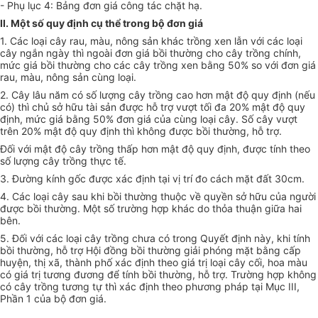
- Phụ lục 4: Bảng đơn giá công tác chặt hạ.
II. Một số quy định cụ thể trong bộ đơn giá
1. Các loại cây rau, màu, nông sản khác trồng xen lẫn với các loại
cây ngắn ngày thì ngoài đơn giá bồi thường cho cây trồng chính,
mức giá bồi thường cho các cây trồng xen bằng 50% so với đơn giá
rau, màu, nông sản cùng loại.
2. Cây lâu năm có số lượng cây trồng cao hơn mật độ quy định (nếu
có) thì chủ sở hữu tài sản được hỗ trợ vượt tối đa 20% mật độ quy
định, mức giá bằng 50% đơn giá của cùng loại cây. Số cây vượt
trên 20% mật độ quy định thì không được bồi thường, hỗ trợ.
Đối với mật độ cây trồng thấp hơn mật độ quy định, được tính theo
số lượng cây trồng thực tế.
3. Đường kính gốc được xác định tại vị trí đo cách mặt đất 30cm.
4. Các loại cây sau khi bồi thường thuộc về quyền sở hữu của người
được bồi thường. Một số trường hợp khác do thỏa thuận giữa hai
bên.
5. Đối với các loại cây trồng chưa có trong Quyết định này, khi tính
bồi thường, hỗ trợ Hội đồng bồi thường giải phóng mặt bằng cấp
huyện, thị xã, thành phố xác định theo giá trị loại cây cối, hoa màu
có giá trị tương đương để tính bồi thường, hỗ trợ. Trường hợp không
có cây trồng tương tự thì xác định theo phương pháp tại Mục III,
Phần 1 của bộ đơn giá.