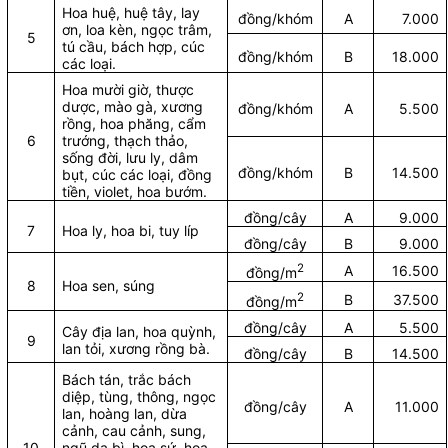
Hoa huệ, huệ tây, lay
đồng/khóm
A
7.000
ơn, loa kèn, ngọc trâm,
5
tú cầu, bách hợp, cúc
đồng/khóm
B
18.000
các loại.
Hoa mười giờ, thược
dược, mào gà, xương
đồng/khóm
A
5.500
rồng, hoa phăng, cẩm
6
trướng, thạch thảo,
sống đời, lưu ly, dâm
đồng/khóm
B
14.500
bụt, cúc các loại, đồng
tiền, violet, hoa bướm.
đồng/cây
A
9.000
7
Hoa ly, hoa bi, tuy líp
đồng/cây
B
9.000
2
A
16.500
đồng/m
8
Hoa sen, súng
2
B
37.500
đồng/m
đồng/cây
A
5.500
Cây địa lan, hoa quỳnh,
9
lan tỏi, xương rồng bà.
đồng/cây
B
14.500
Bách tán, trắc bách
diệp, tùng, thông, ngọc
đồng/cây
A
11.000
lan, hoàng lan, dừa
cảnh, cau cảnh, sung,
10
ngũ da bì, hoa sứ, hoa