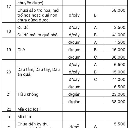
chuyển được).
17
Chuối sắp trổ hoa, mới
58.000
trổ hoa hoặc quả non
đ/cây
B
chưa dùng được
Đu đủ
đ/cây
A
3.500
18
Đu đủ mới ra quả nhỏ
đ/cây
B
41.000
đ/cụm
A
1.500
19
Chè
đ/cụm
B
16.000
đ/cụm
C
36.000
đ/cây
A
6.500
Dâu tằm, Dâu tây, Dâu
20
đ/cây
B
15.000
ăn quả.
đ/cây
C
41.000
đ/cụm
6.500
21
Trầu không
đ/giàn
23.000
đ/giàn
38.000
22
Mía các loại
a
Mía tím
Chưa đến kỳ thu
5.500
2
-
A
đ/m