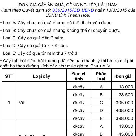
ĐƠN GIÁ CÂY ĂN QUẢ, CÔNG NGHIỆP, LÂU NĂM
(Kèm theo Quyết định số:
830/2015/QĐ-UBND
ngày 13/3/2015 của
UBND tỉnh Thanh Hóa)
- Loại A: Cây chưa có quả nhưng có thể di chuyển được.
- Loại B: Cây chưa có quả nhưng không thể di chuyển được.
- Loại C: Cây có quả đến 3 năm.
- Loại D: Cây có quả từ 4 - 6 năm.
- Loại E: Cây có quả từ năm thứ 7 trở đi.
- Cây tại thời điểm bồi thường đã đến hạn thanh lý thì hỗ trợ chi phí
chặt hạ theo đường kính cây như mức giá tại Phụ lục IV.
Đơn vị
Phân
STT
Loại cây
Đơn giá
tính
loại
đ/cây
A
13.000
đ/cây
B
28.500
1
Mít
đ/cây
C
305.000
đ/cây
D
468.000
đ/cây
E
398.000
đ/cây
A
13.000
đ/cây
B
45.000