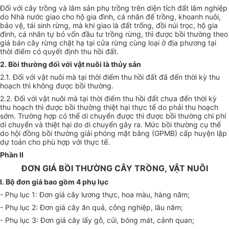
Đối với cây trồng và lâm sản phụ trồng trên diện tích đất lâm nghiệp
do Nhà nước giao cho hộ gia đình, cá nhân để trồng, khoanh nuôi,
bảo vệ, tái sinh rừng, mà khi giao là đất trống, đồi núi trọc, hộ gia
đình, cá nhân tự bỏ vốn đầu tư trồng rừng, thì được bồi thường theo
giá bán cây rừng chặt hạ tại cửa rừng cùng loại ở địa phương tại
thời điểm có quyết định thu hồi đất.
2. Bồi thường đối với vật nuôi là thủy sản
2.1. Đối với vật nuôi mà tại thời điểm thu hồi đất đã đến thời kỳ thu
hoạch thì không được bồi thường.
2.2. Đối với vật nuôi mà tại thời điểm thu hồi đất chưa đến thời kỳ
thu hoạch thì được bồi thường thiệt hại thực tế do phải thu hoạch
sớm. Trường hợp có thể di chuyển được thì được bồi thường chi phí
di chuyển và thiệt hại do di chuyển gây ra. Mức bồi thường cụ thể
do hội đồng bồi thường giải phóng mặt bằng (GPMB) cấp huyện lập
dự toán cho phù hợp với thực tế.
Phần II
ĐƠN GIÁ BỒI THƯỜNG CÂY TRỒNG, VẬT NUÔI
I. Bộ đơn giá bao gồm 4 phụ lục
- Phụ lục 1: Đơn giá cây lương thực, hoa màu, hàng năm;
- Phụ lục 2: Đơn giá cây ăn quả, công nghiệp, lâu năm;
- Phụ lục 3: Đơn giá cây lấy gỗ, củi, bóng mát, cảnh quan;