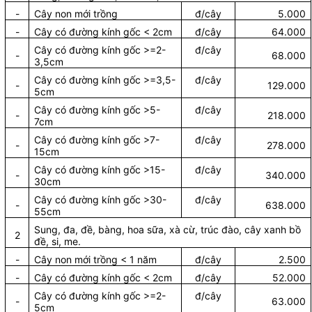
-
Cây non mới trồng
đ/cây
5.000
-
Cây có đường kính gốc < 2cm
đ/cây
64.000
Cây có đường kính gốc >=2-
đ/cây
-
68.000
3,5cm
Cây có đường kính gốc >=3,5-
đ/cây
-
129.000
5cm
Cây có đường kính gốc >5-
đ/cây
-
218.000
7cm
Cây có đường kính gốc >7-
đ/cây
-
278.000
15cm
Cây có đường kính gốc >15-
đ/cây
-
340.000
30cm
Cây có đường kính gốc >30-
đ/cây
-
638.000
55cm
Sung, đa, đề, bàng, hoa sữa, xà cừ, trúc đào, cây xanh bồ
2
đề, si, me.
-
Cây non mới trồng < 1 năm
đ/cây
2.500
-
Cây có đường kính gốc < 2cm
đ/cây
52.000
Cây có đường kính gốc >=2-
đ/cây
-
63.000
5cm