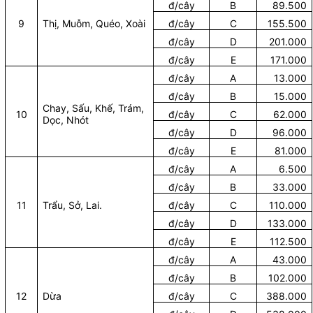
đ/cây
B
89.500
9
Thị, Muỗm, Quéo, Xoài
đ/cây
C
155.500
đ/cây
D
201.000
đ/cây
E
171.000
đ/cây
A
13.000
đ/cây
B
15.000
Chay, Sấu, Khế, Trám,
10
đ/cây
C
62.000
Dọc, Nhót
đ/cây
D
96.000
đ/cây
E
81.000
đ/cây
A
6.500
đ/cây
B
33.000
11
Trẩu, Sở, Lai.
đ/cây
C
110.000
đ/cây
D
133.000
đ/cây
E
112.500
đ/cây
A
43.000
đ/cây
B
102.000
12
Dừa
đ/cây
C
388.000