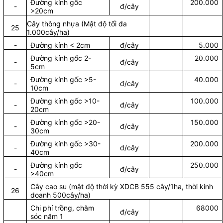
Đường kính gốc
200.000
-
đ/cây
>20cm
Cây thông nhựa (Mật độ tối đa
25
1.000cây/ha)
-
Đường kính < 2cm
đ/cây
5.000
Đường kính gốc 2-
20.000
-
đ/cây
5cm
Đường kính gốc >5-
40.000
-
đ/cây
10cm
Đường kính gốc >10-
100.000
-
đ/cây
20cm
Đường kính gốc >20-
150.000
-
đ/cây
30cm
Đường kính gốc >30-
200.000
-
đ/cây
40cm
Đường kính gốc
250.000
-
đ/cây
>40cm
Cây cao su (mật độ thời kỳ XDCB 555 cây/1ha, thời kinh
26
doanh 500cây/ha)
Chi phí trồng, chăm
68000
đ/cây
sóc năm 1