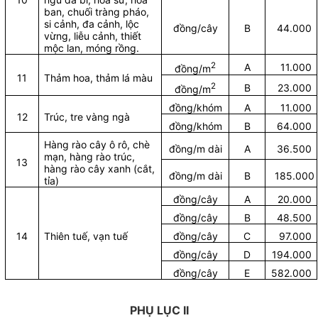
ban, chuối tràng pháo,
si cảnh, đa cảnh, lộc
đồng/cây
B
44.000
vừng, liễu cảnh, thiết
mộc lan, móng rồng.
2
A
11.000
đồng/m
11
Thảm hoa, thảm lá màu
2
B
23.000
đồng/m
đồng/khóm
A
11.000
12
Trúc, tre vàng ngà
đồng/khóm
B
64.000
Hàng rào cây ô rô, chè
đồng/m dài
A
36.500
mạn, hàng rào trúc,
13
hàng rào cây xanh (cắt,
đồng/m dài
B
185.000
tỉa)
đồng/cây
A
20.000
đồng/cây
B
48.500
14
Thiên tuế, vạn tuế
đồng/cây
C
97.000
đồng/cây
D
194.000
đồng/cây
E
582.000
PHỤ LỤC II