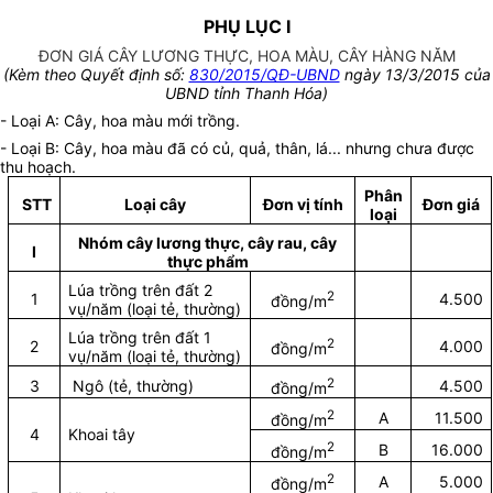
PHỤ LỤC I
ĐƠN GIÁ CÂY LƯƠNG THỰC, HOA MÀU, CÂY HÀNG NĂM
(Kèm theo Quyết định số:
830/2015/QĐ-UBND
ngày 13/3/2015 của
UBND tỉnh Thanh Hóa)
- Loại A: Cây, hoa màu mới trồng.
- Loại B: Cây, hoa màu đã có củ, quả, thân, lá... nhưng chưa được
thu hoạch.
Phân
STT
Loại cây
Đơn vị tính
Đơn giá
loại
Nhóm cây lương thực, cây rau, cây
I
thực phẩm
Lúa trồng trên đất 2
2
1
4.500
đồng/m
vụ/năm (loại tẻ, thường)
Lúa trồng trên đất 1
2
2
4.000
đồng/m
vụ/năm (loại tẻ, thường)
2
3
Ngô (tẻ, thường)
4.500
đồng/m
2
A
11.500
đồng/m
4
Khoai tây
2
B
16.000
đồng/m
2
A
5.000
đồng/m