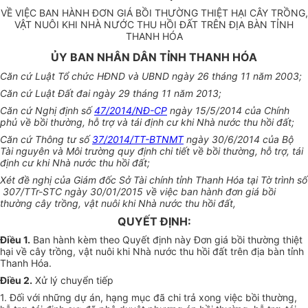
VỀ VIỆC BAN HÀNH ĐƠN GIÁ BỒI THƯỜNG THIỆT HẠI CÂY TRỒNG,
VẬT NUÔI KHI NHÀ NƯỚC THU HỒI ĐẤT TRÊN ĐỊA BÀN TỈNH
THANH HÓA
ỦY BAN NHÂN DÂN TỈNH THANH HÓA
Căn cứ Luật Tổ chức HĐND và UBND ngày 26 tháng 11 năm 2003;
Căn cứ Luật Đất đai ngày 29 tháng 11 năm 2013;
Căn cứ Nghị định số
47/2014/NĐ-CP
ngày 15/5/2014 của Chính
phủ về bồi thường, hỗ trợ và tái định cư khi Nhà nước thu hồi đất;
Căn cứ Thông tư số
37/2014/TT-BTNMT
ngày 30/6/2014 của Bộ
Tài nguyên và Môi trường quy định chi tiết về bồi thường, hỗ trợ, tái
định cư khi Nhà nước thu hồi đất;
Xét đề nghị của Giám đốc Sở Tài chính tỉnh Thanh Hóa tại Tờ trình số
307/TTr-STC ngày 30/01/2015 về việc ban hành đơn giá bồi
thường cây trồng, vật nuôi khi Nhà nước thu hồi đất,
QUYẾT ĐỊNH:
Điều 1.
Ban hành kèm theo Quyết định này Đơn giá bồi thường thiệt
hại về cây trồng, vật nuôi khi Nhà nước thu hồi đất trên địa bàn tỉnh
Thanh Hóa.
Điều 2.
Xử lý chuyển tiếp
1. Đối với những dự án, hạng mục đã chi trả xong việc bồi thường,