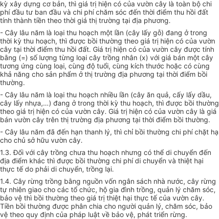
kỳ xây dựng cơ bản, thì giá trị hiện có của vườn cây là toàn bộ chi
phí đầu tư ban đầu và chi phí chăm sóc đến thời điểm thu hồi đất
tính thành tiền theo thời giá thị trường tại địa phương.
- Cây lâu năm là loại thu hoạch một lần (cây lấy gỗ) đang ở trong
thời kỳ thu hoạch, thì được bồi thường theo giá trị hiện có của vườn
cây tại thời điểm thu hồi đất. Giá trị hiện có của vườn cây được tính
bằng (=) số lượng từng loại cây trồng nhân (x) với giá bán một cây
tương ứng cùng loại, cùng độ tuổi, cùng kích thước hoặc có cùng
khả năng cho sản phẩm ở thị trường địa phương tại thời điểm bồi
thường.
- Cây lâu năm là loại thu hoạch nhiều lần (cây ăn quả, cấy lấy dầu,
cây lấy nhựa,…) đang ở trong thời kỳ thu hoạch, thì được bồi thường
theo giá trị hiện có của vườn cây. Giá trị hiện có của vườn cây là giá
bán vườn cây trên thị trường địa phương tại thời điểm bồi thường.
- Cây lâu năm đã đến hạn thanh lý, thì chỉ bồi thường chi phí chặt hạ
cho chủ sở hữu vườn cây.
1.3. Đối với cây trồng chưa thu hoạch nhưng có thể di chuyển đến
địa điểm khác thì được bồi thường chi phí di chuyển và thiệt hại
thực tế do phải di chuyển, trồng lại.
1.4. Cây rừng trồng bằng nguồn vốn ngân sách nhà nước, cây rừng
tự nhiên giao cho các tổ chức, hộ gia đình trồng, quản lý chăm sóc,
bảo vệ thì bồi thường theo giá trị thiệt hại thực tế của vườn cây.
Tiền bồi thường được phân chia cho người quản lý, chăm sóc, bảo
vệ theo quy định của pháp luật về bảo vệ, phát triển rừng.