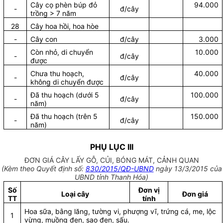
Cây cọ phèn búp đỏ
94.000
-
đ/cây
trồng > 7 năm
28
Cây hoa hồi, hoa hòe
-
Cây con
đ/cây
3.000
Còn nhỏ, di chuyển
10.000
-
đ/cây
được
Chưa thu hoạch,
40.000
-
đ/cây
không di chuyển được
Đã thu hoạch (dưới 5
100.000
-
đ/cây
năm)
Đã thu hoạch (trên 5
150.000
-
đ/cây
năm)
PHỤ LỤC III
ĐƠN GIÁ CÂY LẤY GỖ, CỦI, BÓNG MÁT, CẢNH QUAN
(Kèm theo Quyết định số:
830/2015/QĐ-UBND
ngày 13/3/2015 của
UBND tỉnh Thanh Hóa)
Số
Đơn vị
Loại cây
Đơn giá
TT
tính
Hoa sữa, bằng lăng, tường vi, phượng vĩ, trứng cá, me, lộc
1
vừng, muồng đen, sao đen, sấu.