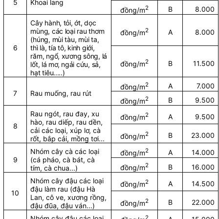
5
Khoai lang
2
B
8.000
đồng/m
Cây hành, tỏi, ớt, dọc
mùng, các loại rau thơm
2
A
8.000
đồng/m
(húng, mùi tàu, mùi ta,
6
thì là, tía tô, kinh giới,
răm, ngổ, xương sông, lá
2
B
11.500
đồng/m
lốt, lá mơ, ngải cứu, sả,
hạt tiêu.....)
2
A
7.000
đồng/m
7
Rau muống, rau rút
2
B
9.500
đồng/m
Rau ngót, rau đay, xu
2
A
9.500
đồng/m
hào, rau diếp, rau dền,
8
cải các loại, xúp lơ, cà
2
B
23.000
đồng/m
rốt, bắp cải, mồng tơi...
Nhóm cây cà các loại
2
A
14.000
đồng/m
9
(cá pháo, cà bát, cà
2
B
16.000
đồng/m
tím, cà chua...)
Nhóm cây đậu các loại
2
A
14.500
đồng/m
đậu làm rau (đậu Hà
10
Lan, cô ve, xương rồng,
2
B
22.000
đồng/m
đậu đũa, đậu ván...)
Nhóm cây đậu các loại
2