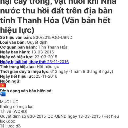
hại cây trồng, vật nuôi khi Nhà
nước thu hồi đất trên địa bàn
tỉnh Thanh Hóa (Văn bản hết
hiệu lực)
Số hiệu văn bản:
830/2015/QĐ-UBND
Loại văn bản:
Quyết định
Cơ quan ban hành:
Tỉnh Thanh Hóa
Ngày ban hành:
13-03-2015
Ngày có hiệu lực:
23-03-2015
Ngày bị bãi bỏ, thay thế:
25-11-2016
Hết hiệu lực
Tình trạng hiệu lực:
Thời gian duy trì hiệu lực:
613 ngày
(
1 năm
8 tháng
8 ngày
)
Ngày hết hiệu lực:
25-11-2016
Ngôn ngữ:
Định dạng văn bản hiện có:
MỤC LỤC
Không có mục lục
Tải về (WORD)
Quyet dinh so 830-2015_QD-UBND ngay 13-03-2015 (Het hieu
luc).doc
Tải lược đồ