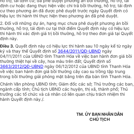
hỗ trợ, tái định cư; đã phê duyệt phương án bồi thường, hỗ trợ, tái
định cư hoặc đang thực hiện việc chi trả bồi thường, hỗ trợ, tái định
cư theo phương án đã được phê duyệt trước ngày Quyết định có
hiệu lực thi hành thì thực hiện theo phương án đã phê duyệt.
2. Đối với những dự án, hạng mục chưa phê duyệt phương án bồi
thường, hỗ trợ, tái định cư tại thời điểm Quyết định này có hiệu lực
thi hành thì xác định giá trị bồi thường, hỗ trợ theo đơn giá tại Quyết
định này.
Điều 3.
Quyết định này có hiệu lực thi hành sau 10 ngày kể từ ngày
ký và thay thế Quyết định số
3644/2011/QĐ-UBND
ngày
04/11/2011 của UBND tỉnh Thanh Hóa về việc ban hành đơn giá bồi
thường thiệt hại về cây, hoa màu trên đất; Quyết định số
3663/2012/QĐ-UBND
ngày 06/12/2012 của UBND tỉnh Thanh Hóa
về việc ban hành đơn giá bồi thường cây cao su trồng tập trung
trong bồi thường giải phóng mặt bằng trên địa bàn tỉnh Thanh Hóa.
Chánh Văn phòng UBND tỉnh; Giám đốc các sở; Thủ trưởng các ban,
ngành cấp tỉnh; Chủ tịch UBND các huyện, thị xã, thành phố; Thủ
trưởng các tổ chức và cá nhân có liên quan chịu trách nhiệm thi
hành Quyết định này./.
TM. ỦY BAN NHÂN DÂN
CHỦ TỊCH