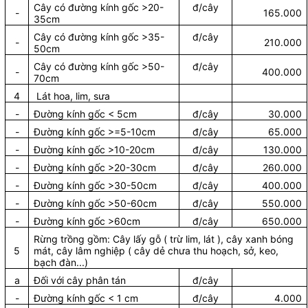
Cây có đường kính gốc >20-
đ/cây
-
165.000
35cm
Cây có đường kính gốc >35-
đ/cây
-
210.000
50cm
Cây có đường kính gốc >50-
đ/cây
-
400.000
70cm
4
Lát hoa, lim, sưa
-
Đường kính gốc < 5cm
đ/cây
30.000
-
Đường kính gốc >=5-10cm
đ/cây
65.000
-
Đường kính gốc >10-20cm
đ/cây
130.000
-
Đường kính gốc >20-30cm
đ/cây
260.000
-
Đường kính gốc >30-50cm
đ/cây
400.000
-
Đường kính gốc >50-60cm
đ/cây
550.000
-
Đường kính gốc >60cm
đ/cây
650.000
Rừng trồng gồm: Cây lấy gỗ ( trừ lim, lát ), cây xanh bóng
5
mát, cây lâm nghiệp ( cây dẻ chưa thu hoạch, sở, keo,
bạch đàn...)
a
Đối với cây phân tán
đ/cây
-
Đường kính gốc < 1 cm
đ/cây
4.000