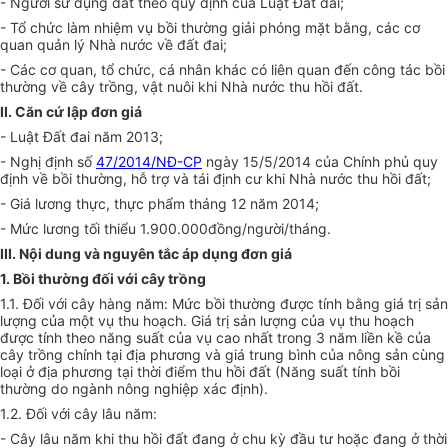
- Người sử dụng đất theo quy định của Luật Đất đai;
- Tổ chức làm nhiệm vụ bồi thường giải phóng mặt bằng, các cơ
quan quản lý Nhà nước về đất đai;
- Các cơ quan, tổ chức, cá nhân khác có liên quan đến công tác bồi
thường về cây trồng, vật nuôi khi Nhà nước thu hồi đất.
II. Căn cứ lập đơn giá
- Luật Đất đai năm 2013;
- Nghị định số
47/2014/NĐ-CP
ngày 15/5/2014 của Chính phủ quy
định về bồi thường, hỗ trợ và tái định cư khi Nhà nước thu hồi đất;
- Giá lương thực, thực phẩm tháng 12 năm 2014;
- Mức lương tối thiểu 1.900.000đồng/người/tháng.
III. Nội dung và nguyên tắc áp dụng đơn giá
1. Bồi thường đối với cây trồng
1.1. Đối với cây hàng năm: Mức bồi thường được tính bằng giá trị sản
lượng của một vụ thu hoạch. Giá trị sản lượng của vụ thu hoạch
được tính theo năng suất của vụ cao nhất trong 3 năm liền kề của
cây trồng chính tại địa phương và giá trung bình của nông sản cùng
loại ở địa phương tại thời điểm thu hồi đất (Năng suất tính bồi
thường do ngành nông nghiệp xác định).
1.2. Đối với cây lâu năm:
- Cây lâu năm khi thu hồi đất đang ở chu kỳ đầu tư hoặc đang ở thời