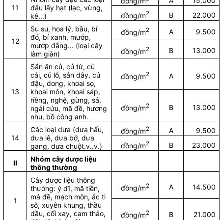
A
15.000
đồng/m
11
đậu lấy hạt (lạc, vừng,
2
B
22.000
đồng/m
kê...)
Su su, hoa lý, bầu, bí
2
A
9.500
đồng/m
đỏ, bí xanh, mướp,
12
mướp đắng... (loại cây
2
B
13.000
đồng/m
làm giàn)
Sắn ăn củ, củ từ, củ
cái, củ lỗ, sắn dây, củ
2
A
9.500
đồng/m
đậu, dong, khoai sọ,
13
khoai môn, khoai sáp,
riềng, nghệ, gừng, sả,
2
B
13.000
đồng/m
ngải cứu, mã đề, hương
nhu, bồ công anh.
Các loại dưa (dưa hấu,
2
A
9.500
đồng/m
14
dưa lê, dưa bở, dưa
2
B
23.000
đồng/m
gang, dưa chuột.v..v.)
Nhóm cây dược liệu
II
thông thường
Cây dược liệu thông
2
A
14.500
đồng/m
thường: ý dĩ, mã tiền,
má đề, mạch môn, ắc ti
1
sô, xuyên khung, thầu
dầu, cối xay, cam thảo,
2
B
21.000
đồng/m