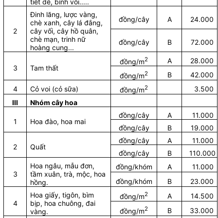
tiết dê, bình vôi.....
Đinh lăng, lược vàng,
đồng/cây
A
24.000
chè xanh, cây lá đắng,
2
cây vối, cây hồ quân,
chè mạn, trinh nữ
đồng/cây
B
72.000
hoàng cung...
2
A
28.000
đồng/m
3
Tam thất
2
B
42.000
đồng/m
2
4
Cỏ voi (cỏ sữa)
3.500
đồng/m
III
Nhóm cây hoa
đồng/cây
A
11.000
1
Hoa đào, hoa mai
đồng/cây
B
19.000
đồng/cây
A
11.000
2
Quất
đồng/cây
B
110.000
Hoa ngâu, mẫu đơn,
đồng/khóm
A
11.000
3
tầm xuân, trà, mộc, hoa
đồng/khóm
B
23.000
hồng.
Hoa giấy, tigôn, bìm
2
A
14.500
đồng/m
4
bịp, hoa chuông, đai
2
B
33.000
đồng/m
vàng.