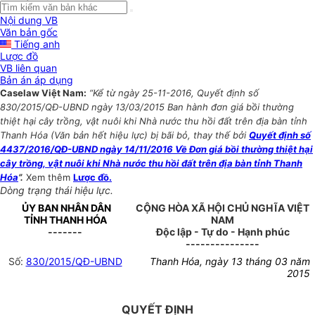
Nội dung VB
Văn bản gốc
Tiếng anh
Lược đồ
VB liên quan
Bản án áp dụng
Caselaw Việt Nam:
“Kể từ ngày 25-11-2016, Quyết định số
830/2015/QĐ-UBND ngày 13/03/2015 Ban hành đơn giá bồi thường
thiệt hại cây trồng, vật nuôi khi Nhà nước thu hồi đất trên địa bàn tỉnh
Thanh Hóa (Văn bản hết hiệu lực) bị bãi bỏ, thay thế bởi
Quyết định số
4437/2016/QĐ-UBND ngày 14/11/2016 Về Đơn giá bồi thường thiệt hại
cây trồng, vật nuôi khi Nhà nước thu hồi đất trên địa bàn tỉnh Thanh
Hóa
”.
Xem thêm
Lược đồ.
Dòng trạng thái hiệu lực.
ỦY BAN NHÂN DÂN
CỘNG HÒA XÃ HỘI CHỦ NGHĨA VIỆT
TỈNH THANH HÓA
NAM
-------
Độc lập - Tự do - Hạnh phúc
---------------
Số:
830/2015/QĐ-UBND
Thanh Hóa, ngày 13 tháng 03 năm
2015
QUYẾT ĐỊNH