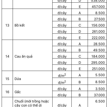
đ/cây
D
538.000
đ/cây
E
457.000
đ/cây
A
8.500
đ/cây
B
27.500
13
Bồ kết
đ/cây
C
156.000
đ/cây
D
261.000
đ/cây
E
222.000
đ/cây
A
28.500
đ/cây
B
49.500
14
Cau ăn quả
đ/cây
C
184.000
đ/cây
D
295.000
đ/cây
E
251.000
2
5.500
A
đ/m
15
Dứa
2
8.500
B
đ/m
đ/cây
A
3.500
16
Gấc
đ/cây
B
37.000
Chuối (mới trồng hoặc
6.500
cây con có thể di
đ/cây
A