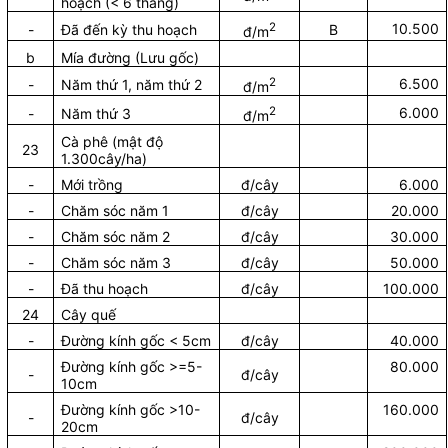
hoạch (< 6 tháng)
2
10.500
-
Đã đến kỳ thu hoạch
B
đ/m
b
Mía đường (Lưu gốc)
2
6.500
-
Năm thứ 1, năm thứ 2
đ/m
2
6.000
-
Năm thứ 3
đ/m
Cà phê (mật độ
23
1.300cây/ha)
-
Mới trồng
đ/cây
6.000
-
Chăm sóc năm 1
đ/cây
20.000
-
Chăm sóc năm 2
đ/cây
30.000
-
Chăm sóc năm 3
đ/cây
50.000
-
Đã thu hoạch
đ/cây
100.000
24
Cây quế
-
Đường kính gốc < 5cm
đ/cây
40.000
Đường kính gốc >=5-
80.000
-
đ/cây
10cm
Đường kính gốc >10-
160.000
-
đ/cây
20cm