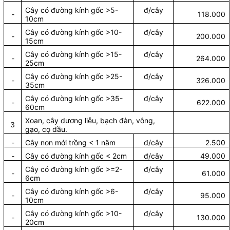
Cây có đường kính gốc >5-
đ/cây
-
118.000
10cm
Cây có đường kính gốc >10-
đ/cây
-
200.000
15cm
Cây có đường kính gốc >15-
đ/cây
-
264.000
25cm
Cây có đường kính gốc >25-
đ/cây
-
326.000
35cm
Cây có đường kính gốc >35-
đ/cây
-
622.000
60cm
Xoan, cây dương liễu, bạch đàn, vông,
3
gạo, cọ dầu.
-
Cây non mới trồng < 1 năm
đ/cây
2.500
-
Cây có đường kính gốc < 2cm
đ/cây
49.000
Cây có đường kính gốc >=2-
đ/cây
-
61.000
6cm
Cây có đường kính gốc >6-
đ/cây
-
95.000
10cm
Cây có đường kính gốc >10-
đ/cây
-
130.000
20cm