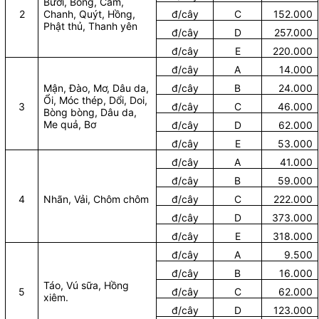
Bưởi, Bòng, Cam,
2
Chanh, Quýt, Hồng,
đ/cây
C
152.000
Phật thủ, Thanh yên
đ/cây
D
257.000
đ/cây
E
220.000
đ/cây
A
14.000
Mận, Đào, Mơ, Dâu da,
đ/cây
B
24.000
Ổi, Móc thép, Dổi, Doi,
3
đ/cây
C
46.000
Bòng bòng, Dâu da,
Me quả, Bơ
đ/cây
D
62.000
đ/cây
E
53.000
đ/cây
A
41.000
đ/cây
B
59.000
4
Nhãn, Vải, Chôm chôm
đ/cây
C
222.000
đ/cây
D
373.000
đ/cây
E
318.000
đ/cây
A
9.500
đ/cây
B
16.000
Táo, Vú sữa, Hồng
5
đ/cây
C
62.000
xiêm.
đ/cây
D
123.000