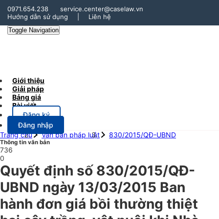
0971.654.238
service.center@caselaw.vn
Hướng dẫn sử dụng
|
Liên hệ
Toggle Navigation
Giới thiệu
Giải pháp
Bảng giá
Bài viết
Đăng ký
Đăng nhập
Trang chủ
Văn bản pháp luật
830/2015/QĐ-UBND
Thông tin văn bản
736
0
Quyết định số 830/2015/QĐ-
UBND ngày 13/03/2015 Ban
hành đơn giá bồi thường thiệt