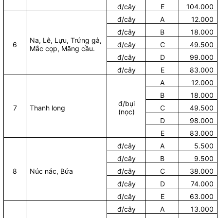
đ/cây
E
104.000
đ/cây
A
12.000
đ/cây
B
18.000
Na, Lê, Lựu, Trứng gà,
6
đ/cây
C
49.500
Mắc cọp, Mãng cầu.
đ/cây
D
99.000
đ/cây
E
83.000
A
12.000
B
18.000
đ/bụi
7
Thanh long
C
49.500
(nọc)
D
98.000
E
83.000
đ/cây
A
5.500
đ/cây
B
9.500
8
Núc nác, Bứa
đ/cây
C
38.000
đ/cây
D
74.000
đ/cây
E
63.000
đ/cây
A
13.000