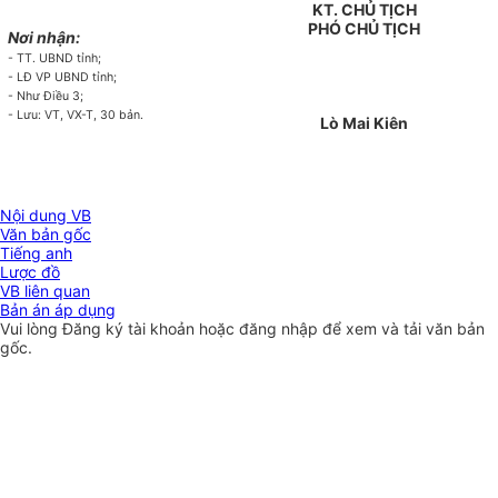
KT. CHỦ TỊCH
PHÓ CHỦ TỊCH
Nơi nhận:
- TT. UBND tỉnh;
- LĐ VP UBND tỉnh;
- Như Điều 3;
- Lưu: VT, VX-T, 30 bản.
Lò Mai Kiên
Nội dung VB
Văn bản gốc
Tiếng anh
Lược đồ
VB liên quan
Bản án áp dụng
Vui lòng
Đăng ký
tài khoản hoặc
đăng nhập
để xem và tải văn bản
gốc.