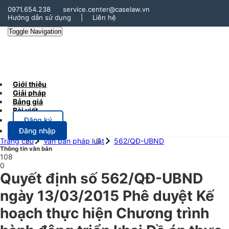
0971.654.238
service.center@caselaw.vn
Hướng dẫn sử dụng
|
Liên hệ
Toggle Navigation
Giới thiệu
Giải pháp
Bảng giá
Bài viết
Đăng ký
Đăng nhập
Trang chủ
Văn bản pháp luật
562/QĐ-UBND
Thông tin văn bản
108
0
Quyết định số 562/QĐ-UBND
ngày 13/03/2015 Phê duyệt Kế
hoạch thực hiện Chương trình