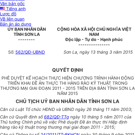
Văn bản gốc
Tiếng anh
Lược đồ
VB liên quan
Bản án áp dụng
ỦY BAN NHÂN DÂN
CỘNG HÒA XÃ HỘI CHỦ NGHĨA VIỆT
TỈNH SƠN LA
NAM
--------
Độc lập - Tự do - Hạnh phúc
---------------
Số:
562/QĐ-UBND
Sơn La, ngày 13 tháng 3 năm 2015
QUYẾT ĐỊNH
PHÊ DUYỆT KẾ HOẠCH THỰC HIỆN CHƯƠNG TRÌNH HÀNH ĐỘNG
TRIỂN KHAI ĐỀ ÁN THỰC THI HÀNG RÀO KỸ THUẬT TRONG
THƯƠNG MẠI GIAI ĐOẠN 2011 - 2015 TRÊN ĐỊA BÀN TỈNH SƠN LA
NĂM 2015
CHỦ TỊCH UỶ BAN NHÂN DÂN TỈNH SƠN LA
Căn cứ Luật Tổ chức HĐND và UBND ngày 26 tháng 11 năm 2003;
Căn cứ Quyết định số
682/QĐ-TTg
ngày 10 tháng 5 năm 2011 của
Thủ tướng Chính phủ về việc Phê duyệt Đề án thực thi Hiệp định
hàng rào kỹ thuật trong thương mại giai đoạn 2011 - 2015;
Căn cứ Thông tư số
24/2011/TT-BKHCN
ngày 30 tháng 9 năm 2011