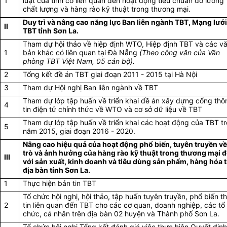
1
luật của tỉnh có liên quan đến hoạt động tiêu chuẩn đo lường
chất lượng và hàng rào kỹ thuật trong thương mại.
Duy trì và nâng cao năng lực Ban liên ngành TBT, Mạng lướ
II
TBT tỉnh Sơn La.
Tham dự hội thảo về hiệp định WTO, Hiệp định TBT và các v
1
bản khác có liên quan tại Đà Nẵng
(Theo công văn của Văn
phòng TBT Việt Nam, 05 cán bộ).
2
Tổng kết đề án TBT giai đoạn 2011 - 2015 tại Hà Nội
3
Tham dự Hội nghị Ban liên ngành về TBT
Tham dự lớp tập huấn về triển khai đề án xây dựng cổng thô
4
tin điện tử chính thức về WTO và cơ sở dữ liệu về TBT
Tham dự lớp tập huấn về triển khai các hoạt động của TBT t
5
năm 2015, giai đoạn 2016 - 2020.
Nâng cao hiệu quả của hoạt động phổ biến, tuyên truyền về
trò và ảnh hưởng của hàng rào kỹ thuật trong thương mại đ
III
với sản xuất, kinh doanh và tiêu dùng sản phẩm, hàng hóa 
địa bàn tỉnh Sơn La.
1
Thực hiện bản tin TBT
Tổ chức hội nghị, hội thảo, tập huấn tuyên truyền, phổ biến t
2
tin liên quan đến TBT cho các cơ quan, doanh nghiệp, các tổ
chức, cá nhân trên địa bàn 02 huyện và Thành phố Sơn La.
Tổ chức hội nghị Tổng kết đánh giá việc thực hiện Quyết định