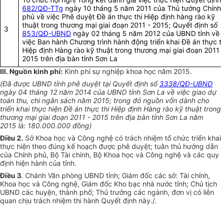
682/QĐ-TTg
ngày 10 tháng 5 năm 2011 của Thủ tướng Chín
phủ về việc Phê duyệt Đề án thực thi Hiệp định hàng rào kỹ
thuật trong thương mại giai đoạn 2011 - 2015; Quyết định số
3
853/QĐ-UBND
ngày 02 tháng 5 năm 2012 của UBND tỉnh về
việc Ban hành Chương trình hành động triển khai Đề án thực t
Hiệp định Hàng rào kỹ thuật trong thương mại giai đoạn 2011
2015 trên địa bàn tỉnh Sơn La
III. Nguồn kinh phí:
Kinh phí sự nghiệp khoa học năm 2015.
(
Đã được UBND tỉnh phê duyệt tại Quyết định số
3338/QĐ-UBND
ngày 04 tháng 12 năm 2014 của UBND tỉnh Sơn La về việc giao dự
toán thu, chi ngân sách năm 2015; trong đó nguồn vốn dành cho
triển khai thực hiện
Đề án thực thi Hiệp định Hàng rào kỹ thuật trong
thương mại giai đoạn 2011 - 2015 trên địa bàn tỉnh Sơn La năm
2015
là: 180.000.000 đồng)
Điều 2.
Sở Khoa học và Công nghệ có trách nhiệm tổ chức triển khai
thực hiện theo đúng kế hoạch được phê duyệt; tuân thủ hướng dẫn
của Chính phủ, Bộ Tài chính, Bộ Khoa học và Công nghệ và các quy
định hiện hành của tỉnh.
Điều 3
. Chánh Văn phòng UBND tỉnh; Giám đốc các sở: Tài chính,
Khoa học và Công nghệ, Giám đốc Kho bạc nhà nước tỉnh; Chủ tịch
UBND các huyện, thành phố; Thủ trưởng các ngành, đơn vị có liên
quan chịu trách nhiệm thi hành Quyết định này./.