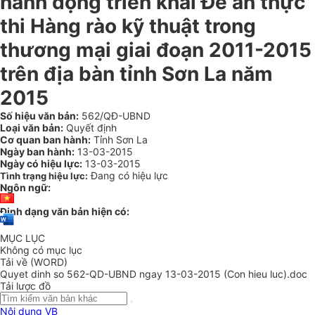
hành động triển khai Đề án thực
thi Hàng rào kỹ thuật trong
thương mại giai đoạn 2011-2015
trên địa bàn tỉnh Sơn La năm
2015
Số hiệu văn bản:
562/QĐ-UBND
Loại văn bản:
Quyết định
Cơ quan ban hành:
Tỉnh Sơn La
Ngày ban hành:
13-03-2015
Ngày có hiệu lực:
13-03-2015
Đang có hiệu lực
Tình trạng hiệu lực:
Ngôn ngữ:
Định dạng văn bản hiện có:
MỤC LỤC
Không có mục lục
Tải về (WORD)
Quyet dinh so 562-QD-UBND ngay 13-03-2015 (Con hieu luc).doc
Tải lược đồ
Nội dung VB