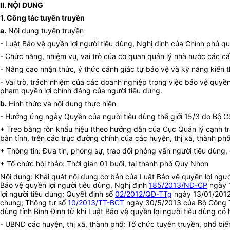
II. NỘI DUNG
1. Công tác tuyên truyền
a.
Nội dung tuyên truyền
- Luật Bảo vệ quyền lợi người tiêu dùng, Nghị định của Chính phủ qu
- Chức năng, nhiệm vụ, vai trò của cơ quan quản lý nhà nước các cấp,
- Nâng cao nhận thức, ý thức cảnh giác tự bảo vệ và kỹ năng kiến t
- Vai trò, trách nhiệm của các doanh nghiệp trong việc bảo vệ quyền
phạm quyền lợi chính đáng của người tiêu dùng.
b.
Hình thức và nội dung thực hiện
- Hưởng ứng ngày Quyền của người tiêu dùng thế giới 15/3 do Bộ 
+ Treo băng rôn khẩu hiệu (theo hướng dẫn của Cục Quản lý cạnh tr
bàn tỉnh, trên các trục đường chính của các huyện, thị xã, thành ph
+ Thông tin: Đưa tin, phóng sự, trao đổi phỏng vấn người tiêu dùng,
+ Tổ chức hội thảo: Thời gian 01 buổi, tại thành phố Quy Nhơn
Nội dung: Khái quát nội dung cơ bản của Luật Bảo vệ quyền lợi ngườ
Bảo vệ quyền lợi người tiêu dùng, Nghị định
185/2013/NĐ-CP
ngày 1
lợi người tiêu dùng; Quyết định số
02/2012/QĐ-TTg
ngày 13/01/2012 
chung; Thông tư số
10/2013/TT-BCT
ngày 30/5/2013 của Bộ Công Th
dùng tỉnh Bình Định từ khi Luật Bảo vệ quyền lợi người tiêu dùng có 
- UBND các huyện, thị xã, thành phố: Tổ chức tuyên truyền, phổ biế