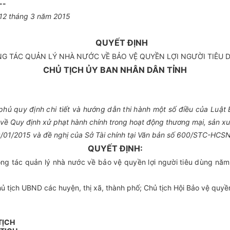
--
 12 tháng 3 năm 2015
QUYẾT ĐỊNH
G TÁC QUẢN LÝ NHÀ NƯỚC VỀ BẢO VỆ QUYỀN LỢI NGƯỜI TIÊU D
CHỦ TỊCH ỦY BAN NHÂN DÂN TỈNH
ủ quy định chi tiết và hướng dẫn thi hành một số điều của Luật B
ề Quy định xử phạt hành chính trong hoạt động thương mại, sản xuấ
9/01/2015 và đề nghị của Sở Tài chính tại Văn bản số 600/STC-HCS
QUYẾT ĐỊNH:
g tác quản lý nhà nước về bảo vệ quyền lợi người tiêu dùng năm 2
ch UBND các huyện, thị xã, thành phố; Chủ tịch Hội Bảo vệ quyền lợ
TỊCH