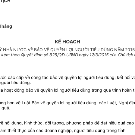
 TỊCH
Thắng
KẾ HOẠCH
 NHÀ NƯỚC VỀ BẢO VỆ QUYỀN LỢI NGƯỜI TIÊU DÙNG NĂM 2015 
 kèm theo Quyết định số 825
/QĐ-UBND ngày 12/3/2015 của Chủ tịch 
 các cấp về công tác bảo vệ quyền lợi người tiêu dùng; kết nối vai 
người tiêu dùng.
 hoạt động bảo vệ quyền lợi người tiêu dùng trong quá trình hoàn th
rộng hơn về Luật Bảo vệ quyền lợi người tiêu dùng, các Luật, Nghị 
u quả.
ề nội dung, hình thức, đối tượng, phương pháp để đạt hiệu quả cao 
tâm thiết thực của các doanh nghiệp, người tiêu dùng trong tỉnh.