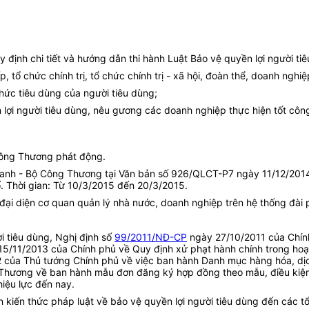
y định chi tiết và hướng dẫn thi hành Luật Bảo vệ quyền lợi người ti
 tổ chức chính trị, tổ chức chính trị - xã hội, đoàn thể, doanh nghi
hức tiêu dùng của người tiêu dùng;
 lợi người tiêu dùng, nêu gương các doanh nghiệp thực hiện tốt công
Công Thương phát động.
anh - Bộ Công Thương tại Văn bản số 926/QLCT-P7 ngày 11/12/2014):
ố. Thời gian: Từ 10/3/2015 đến 20/3/2015.
 đại diện cơ quan quản lý nhà nước, doanh nghiệp trên hệ thống đài p
i tiêu dùng, Nghị định số
99/2011/NĐ-CP
ngày 27/10/2011 của Chính
5/11/2013 của Chính phủ về Quy định xử phạt hành chính trong hoạ
của Thủ tướng Chính phủ về việc ban hành Danh mục hàng hóa, dịch
ương về ban hành mẫu đơn đăng ký hợp đồng theo mẫu, điều kiện g
hiệu lực đến nay.
n kiến thức pháp luật về bảo vệ quyền lợi người tiêu dùng đến các t