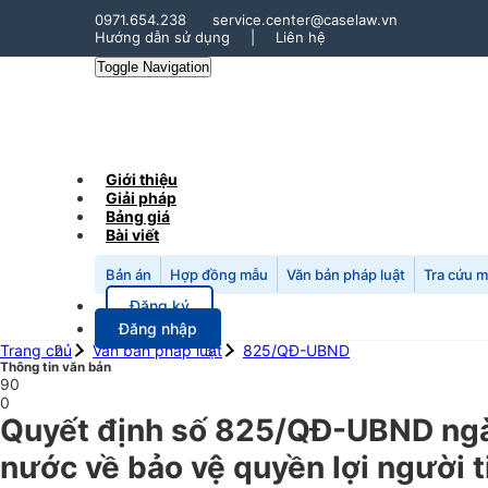
0971.654.238
service.center@caselaw.vn
Hướng dẫn sử dụng
|
Liên hệ
Toggle Navigation
Giới thiệu
Giải pháp
Bảng giá
Bài viết
Bản án
Hợp đồng mẫu
Văn bản pháp luật
Tra cứu 
Đăng ký
Đăng nhập
Trang chủ
Văn bản pháp luật
825/QĐ-UBND
Thông tin văn bản
90
0
Quyết định số 825/QĐ-UBND ngày
nước về bảo vệ quyền lợi người t