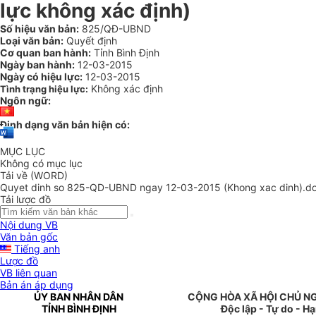
lực không xác định)
Số hiệu văn bản:
825/QĐ-UBND
Loại văn bản:
Quyết định
Cơ quan ban hành:
Tỉnh Bình Định
Ngày ban hành:
12-03-2015
Ngày có hiệu lực:
12-03-2015
Không xác định
Tình trạng hiệu lực:
Ngôn ngữ:
Định dạng văn bản hiện có:
MỤC LỤC
Không có mục lục
Tải về (WORD)
Quyet dinh so 825-QD-UBND ngay 12-03-2015 (Khong xac dinh).d
Tải lược đồ
Nội dung VB
Văn bản gốc
Tiếng anh
Lược đồ
VB liên quan
Bản án áp dụng
ỦY BAN NHÂN DÂN
CỘNG HÒA XÃ HỘI CHỦ N
TỈNH BÌNH ĐỊNH
Độc lập - Tự do - H