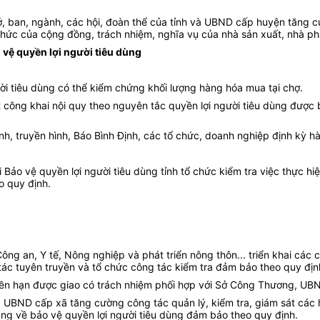
 sở, ban, ngành, các hội, đoàn thể của tỉnh và UBND cấp huyện tăng 
hức của cộng đồng, trách nhiệm, nghĩa vụ của nhà sản xuất, nhà phâ
 vệ quyền lợi người tiêu dùng
ười tiêu dùng có thể kiểm chứng khối lượng hàng hóa mua tại chợ.
t công khai nội quy theo nguyên tắc quyền lợi người tiêu dùng được
anh, truyền hình, Báo Bình Định, các tổ chức, doanh nghiệp định kỳ h
Bảo vệ quyền lợi người tiêu dùng tỉnh tổ chức kiểm tra việc thực hi
o quy định.
ng an, Y tế, Nông nghiệp và phát triển nông thôn... triển khai các c
tác tuyên truyền và tổ chức công tác kiểm tra đảm bảo theo quy địn
ền hạn được giao có trách nhiệm phối hợp với Sở Công Thương, UB
 UBND cấp xã tăng cường công tác quản lý, kiểm tra, giám sát các 
ung về bảo vệ quyền lợi người tiêu dùng đảm bảo theo quy định.