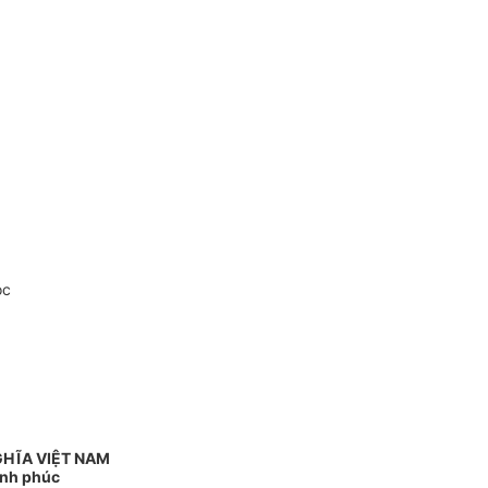
oc
GHĨA VIỆT NAM
ạnh phúc