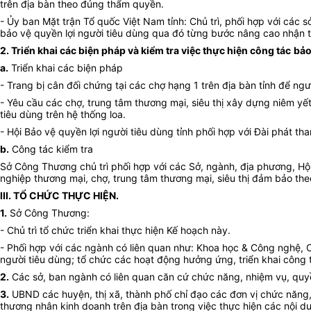
trên địa bàn theo đúng thẩm quyền.
- Ủy ban Mặt trận Tổ quốc Việt Nam tỉnh: Chủ trì, phối hợp với các
bảo vệ quyền lợi người tiêu dùng qua đó từng bước nâng cao nhận t
2. Triển khai các biện pháp và kiểm tra việc thực hiện công tác
bảo
a.
Triển khai các biện pháp
- Trang bị cân đối chứng tại các chợ hạng 1 trên địa bàn tỉnh để ng
- Yêu cầu các chợ, trung tâm thương mại, siêu thị xây dựng niêm yế
tiêu dùng trên hệ thống loa.
- Hội Bảo vệ quyền lợi người tiêu dùng tỉnh phối hợp với Đài phát th
b.
Công tác kiểm tra
Sở Công Thương chủ trì phối hợp với các Sở, ngành, địa phương, Hội 
nghiệp thương mại, chợ, trung tâm thương mại, siêu thị đảm bảo the
III. TỔ CHỨC THỰC HIỆN.
1.
Sở Công Thương:
- Chủ trì tổ chức triển khai thực hiện Kế hoạch này.
- Phối hợp với các ngành có liên quan như: Khoa học & Công nghệ, Cô
người tiêu dùng; tổ chức các hoạt động hưởng ứng, triển khai công 
2.
Các sở, ban ngành có liên quan căn cứ chức năng, nhiệm vụ, quy
3.
UBND các huyện, thị xã, thành phố chỉ đạo các đơn vị chức năng,
thương nhân kinh doanh trên địa bàn trong việc thực hiện các nội d