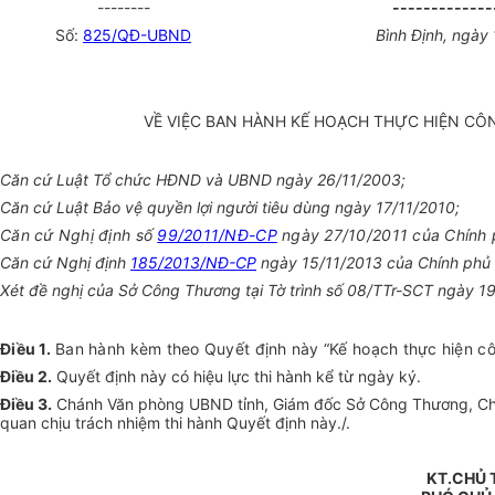
--------
-------------
Số:
825/QĐ-UBND
Bình Định, ngày
VỀ VIỆC BAN HÀNH KẾ HOẠCH THỰC HIỆN CÔN
Căn cứ Luật Tổ chức HĐND và UBND ngày 26/11/2003;
Căn cứ Luật Bảo vệ quyền lợi người tiêu dùng ngày 17/11/2010;
Căn cứ Nghị định số
99/2011/NĐ-CP
ngày 27/10/2011 của Chính ph
Căn cứ Nghị định
185/2013/NĐ-CP
ngày 15/11/2013 của Chính phủ v
Xét đề nghị của Sở Công Thương tại Tờ trình số 08/TTr-SCT ngày 1
Điều 1.
Ban hành kèm theo Quyết định này “Kế hoạch thực hiện côn
Điều 2.
Quyết định này có hiệu lực thi hành kể từ ngày ký.
Điều 3.
Chánh Văn phòng UBND tỉnh, Giám đốc Sở Công Thương, Chủ tị
quan chịu trách nhiệm thi hành Quyết định này./.
KT.CHỦ 