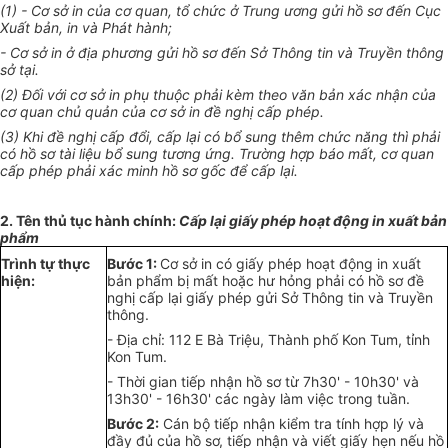
(1) - Cơ sở in của cơ quan,
tổ
chức ở Trung
ương gửi
hồ sơ đến Cục
Xuất bản,
i
n và Phá
t
hành;
- C
ơ
s
ở in ở
địa phương
gửi
hồ sơ đ
ế
n Sở Thông tin và Truyền
thông
sở tại.
(2) Đối với cơ sở in phụ thuộc phải kèm theo
văn bản
xác nhận của
cơ quan
chủ quản
của cơ sở in đề nghị cấp phép.
(3) Khi đề nghị cấp
đổi, cấp lại
có
bổ
sung thêm
chức năng
thì ph
ải
có hồ sơ tài liệu bổ sung
tương ứng
. T
rường
hợp báo mất, cơ quan
cấp phép phải xác minh hồ sơ gốc để c
ấ
p lại.
2. T
ên
thủ tục hành chính:
C
ấ
p lại giấy phép hoạt động in xuất b
ản
phẩm
Trình
t
ự thực
Bước 1:
Cơ sở in có giấy phép hoạt động in xuất
hiện:
bản ph
ẩ
m bị m
ấ
t hoặc hư h
ỏ
ng phải có hồ sơ đề
nghị cấp lại giấy phép gửi Sở Thông tin và Truyền
thông.
- Địa chỉ: 112 E Bà Triệu
,
Thành phố Kon Tum
,
t
ỉ
nh
Kon Tu
m
.
- Thời gian tiếp nhận hồ sơ từ 7h30
' - 1
0h30
'
và
13h30' - 16h30' các ngày làm việc trong tuần.
Bước 2:
Cán bộ tiếp nhận kiểm tra tính hợp lý và
đầy đủ của hồ sơ, tiếp nhận và viết giấy hẹn nếu hồ