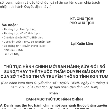
sở, ban, ngành và các
tổ chức
, cá nhân có liên quan chịu trách
nhiệm thi hành
Quyết
định này./.
KT. CHỦ TỊCH
PHÓ CHỦ TỊCH
Nơi nhận:
- Thường trực Tỉnh ủy (b/c);
- Thường trực HĐND tỉnh (b/c);
- Chủ tịch và các PCT UBND tỉnh;
- Cục kiểm soát TTHC, Bộ Tư pháp (b/c);
Lại Xuân Lâm
- Bộ Thông tin - Truyền thông (b/c);
- Như Điều 3 (t/h);
- Lưu: VT-NC
.
4
THỦ TỤC HÀNH CHÍNH MỚI BAN HÀNH; SỬA ĐỔI, BỔ
SUNG/THAY THẾ THUỘC THẨM QUYỀN GIẢI QUYẾT
CỦA SỞ THÔNG TIN VÀ TRUYỀN THÔNG TỈNH KON TUM
(Ban hành kèm theo
Quyết định số
102/
QĐ-
UBND
ngày
06
tháng 3
năm 2015
của
Chủ tịch
Ủy ban
nhân dân
t
ỉnh Kon Tum)
Phần I
DAN
H
MỤC T
H
Ủ TỤC HÀNH CHÍNH
A.
Danh mục thủ tục hành chính m
ớ
i ban hành thuộc
thẩm quyền