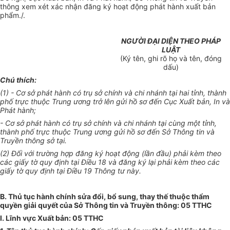
thông xem xét xác nhận đăng ký hoạt động phát hành xuất bản
phẩm./.
NGƯỜI ĐẠI DIỆN THEO PHÁP
LUẬT
(Ký tên
,
ghi rõ họ và tên
, đó
ng
dấu)
Chú t
h
ích:
(
1
) - Cơ sở phát hành có trụ
sở chính
và chi nh
á
nh tại
hai tỉnh
, thành
phố trực
thuộc Trung
ương
trở lên
gửi hồ
sơ đ
ế
n Cục Xuất b
ả
n,
In
và
Phát hành;
- Cơ sở phát hành có trụ sở chính và ch
i
nh
á
nh tại
cùng một tỉnh
,
thành ph
ố
trực thuộc Trung
ương gửi
hồ sơ đến Sở Thông tin và
Truyền
thông sở tại
.
(2) Đối với trường hợp đăng ký hoạt động (
lần
đầu) p
hải
kèm theo
các giấy tờ quy định tại Điều 18 và
đăng ký
lại ph
ả
i kèm theo các
giấy tờ quy
đ
ịnh tại Đi
ề
u 19 Thông t
ư
này.
B. Thủ tục hành chính sửa đổi, bổ sung, thay thế thuộc thẩm
quyền giải quyết của
Sở
Thông
t
in và Truyền thông: 05 TTHC
I.
Lĩnh vực Xuất bản: 05 TTHC