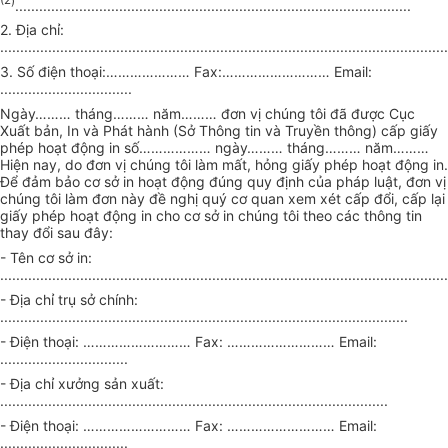
(2
)
...................................................................................................
2. Địa chỉ:
................................................................................................................
3. Số
đ
iện thoại:
…………………
Fax:
……………………… E
mail:
.................................
Ngày
………
tháng
………
năm
………
đơn vị chúng tôi đã
được
Cục
Xuất bản, In và Phát hành (Sở Thông tin và Truyền th
ô
ng) cấp giấy
phép hoạt động in số
………………
ngày
………
tháng
………
năm
………
Hiện nay, do đơn vị chúng tôi làm
mất,
hỏng giấy phép hoạt
động
in.
Đ
ể
đ
ả
m bảo cơ s
ở
in hoạt độn
g
đ
úng quy
định của pháp luật, đơn vị
ch
ún
g tôi làm đơn này đ
ề
nghị quý cơ quan xem xét c
ấ
p đ
ổi
, cấp lại
giấy phép hoạt động in cho cơ sở in chúng tôi theo các thông tin
thay
đổi
sau đây:
- Tên cơ sở in:
................................................................................................................
- Địa chỉ trụ sở chính:
......................................................................................................
- Điện thoại:
………………………
Fax:
………………………
Email:
................................
-
Đ
ịa chỉ xưởng sản xuất:
.................................................................................................
- Điện thoại:
……………………… F
ax:
………………………
Email:
................................