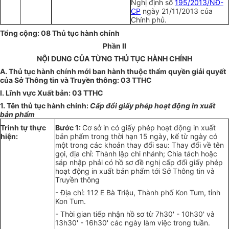
Nghị định số
195/2013/NĐ-
CP
ngày 21/11/2013
của
Chính phủ.
Tổng
cộng: 08 Thủ tục hành chính
Phần II
NỘI DUNG CỦA TỪNG THỦ TỤC HÀNH CHÍNH
A. Thủ tục hành chính mới ban hành thuộc thẩm quyền gi
ả
i quyết
của Sở Thông tin và Truyền th
ô
ng: 03 TTHC
I.
Lĩnh vực Xuất bản: 03 TTHC
1. T
ê
n thủ tục hành chính:
Cấp
đổi giấy
phép
hoạt động
in xuất
b
ả
n phẩm
Trình
t
ự thực
Bước 1:
Cơ sở in có gi
ấ
y phép hoạt động in xuất
hiện:
bản ph
ẩ
m trong
t
hời hạn 15 ngày, k
ể
từ ngày có
một trong các kho
ả
n thay đổi sau: Thay đ
ổ
i về
tê
n
gọi, địa chỉ: Thành lập chi nhánh; Chia tách hoặc
sáp nhập p
hả
i có hồ sơ đề nghị cấp đổi giấy phép
hoạt động in xuất bản phẩm tới Sở Thông tin và
Truyền thông
- Địa chỉ: 112
E
Bà Triệu, Th
à
nh ph
ố
Kon Tum, tỉnh
Kon Tum.
- Thời gian tiếp nhận hồ
sơ
từ 7h30
'
- 10h30' và
13h30' - 16h30' các n
g
ày làm việc trong tuần.