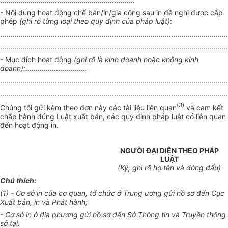
- Nội dung hoạt động chế bản/in/gia công sau in đề nghị được cấp
phép
(ghi rõ từng loại theo quy định của pháp luật)
:
................................................................................................................
................................................................................................................
- Mục đích hoạt động
(ghi rõ là kinh doanh hoặc không k
i
nh
doanh)
:
..............................
................................................................................................................
................................................................................................................
(3)
Chúng tôi gửi kèm theo đơn
n
ày các tài liệu liên quan
và cam kết
chấp hành đúng Luật xuất bản
,
các quy định pháp luật có liên quan
đến hoạt động in.
NGƯỜI ĐẠI DIỆN THEO P
H
ÁP
LUẬT
(K
ý
, ghi r
õ
họ tên và
đó
ng dấu)
Chú thích:
(1) - Cơ sở in của cơ quan,
tổ
chức ở Trung
ương gửi
hồ sơ đến Cục
Xuất bản,
i
n và Phá
t
hành;
- C
ơ
s
ở in ở
địa phương
gửi
hồ sơ đ
ế
n Sở Thông tin và Truyền
thông
sở tại.