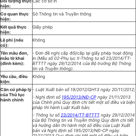
Đối tượng
thực
Các cơ s
ở
in
hiện:
Cơ quan thực
Sở Thông tin và Truyền thông
hiện:
Kết quả thực
Giấy phép
hiện:
L
ệ
phí (n
ế
u
Không
có):
Tên m
ẫ
u đơn,
- Đơn đề nghị cấp đ
ổ
i/cấp lại gi
ấ
y phép hoạt động
mẫu t
ờ
khai
in
(M
ẫ
u s
ố
02-Phụ lục
II
-Thông tư s
ố
23/20
14
/
TT
-
(đ
í
nh kèm):
BTTTT ngày 29/12/2014 của Bộ trưởng Bộ Thông
tin và Truyền
t
hông).
Y
ê
u cầu, đi
ề
u
Không
kiện:
Căn cứ pháp lý
- Luật Xuất bản s
ố 1
9/20
1
2/
QH1
3 ngày 20/11/2012
;
của T
hủ
tục
- Nghị định số
195/2013/NĐ-CP
ng
à
y 21/11/2013
hành chính
của
Chính phủ
Quy định chi tiết một s
ố điều
và biện
pháp thi hành Luật Xuất bản;
- Thông tư s
ố
23/2014/TT-BTTTT
ngày 29/12/20
14
của Bộ Thông tin và Truyền thông
Q
uy định chi tiết
và h
ướ
ng dẫn th
i
hành một s
ố đ
iều của
Luật Xuất
bản và Nghị định s
ố
195/20
1
3/NĐ-CP ngày
21/11/20
1
3
Q
uy đị
n
h chi tiết một s
ố
điều và biện