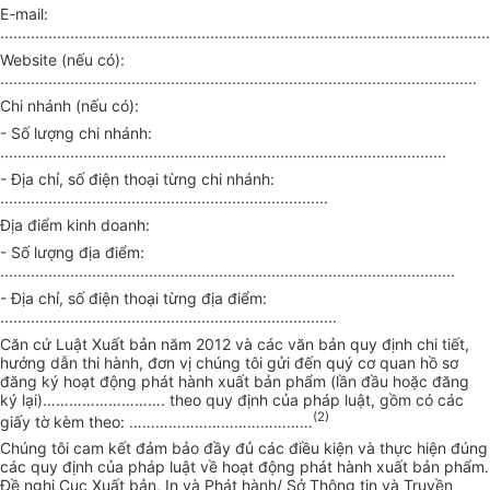
E-mail:
................................................................................................................
Website (nếu có):
.............................................................................................................
Chi nhánh (nếu có):
- Số lượng chi nhánh:
......................................................................................................
- Địa chỉ, số điện thoại từng chi nhánh:
...........................................................................
Địa điểm kinh doanh:
- Số lượng địa điểm:
........................................................................................................
- Địa chỉ
,
số
đ
iện thoại từng địa
điể
m:
.............................................................................
Căn cứ Luật Xuất bản năm 2012 v
à
các văn b
ả
n quy định chi tiết,
h
ướng dẫn
thi hành,
đơn
vị chúng tôi gửi
đ
ến quý cơ quan hồ sơ
đ
ăng ký hoạt động phát hành xuất bản phẩm (lần
đ
ầu hoặc đăng
ký lại)
……………………….
theo quy định của pháp luật, gồm có các
(2)
giấy tờ kèm theo:
……………………………………
Chúng tôi cam kết đảm bảo đầy đủ các điều kiện và thực hiện đúng
các quy định của pháp luật về hoạt động phát hành xuất bản phẩm.
Đề
nghị Cục Xuất bản, In v
à
Phát hành/ Sở Thông tin và Truy
ề
n