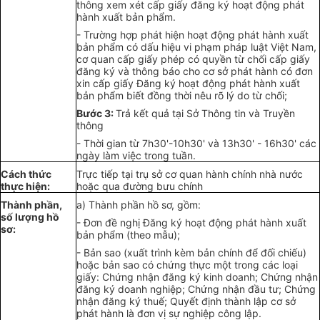
thông xem xét cấp giấy đăng ký hoạ
t
động phát
hành x
u
ất bản ph
ẩ
m.
- Trường hợp phát hiện hoạt động phát hành xuất
bản ph
ẩ
m có d
ấ
u hiệu vi phạm pháp luật Việt Nam
,
cơ quan cấp giấy phép có quyền từ chối cấp giấy
đăng ký và thông b
á
o cho cơ sở phát hành có
đơn
xin cấp giấy Đăng ký hoạt động phát hành xuất
bản phẩm biết đồng thời nêu r
õ
lý do từ ch
ố
i;
Bước 3:
Trả k
ế
t quả tại Sở Thông tin v
à
Truyền
thông
- Thời gian từ 7h30'-10h30' và 13h30
' - 1
6h30
'
các
ngày làm việc trong tuần.
Cách thức
Trực tiếp tại trụ sở cơ quan hành chính nhà nước
t
h
ực hi
ệ
n:
hoặc qua đư
ờ
ng bưu chính
Thành phần,
a) Thành phần hồ sơ, gồm:
số lượng hồ
- Đơn
đề nghị
Đăng k
ý
hoạt động phát hành xuất
sơ
:
bản p
hẩ
m (theo m
ẫ
u);
- Bản sao (xuất tr
ì
nh kèm bản chính
để đối
chiếu)
hoặc bản sao có chứng thực một trong các loại
giấy: Chứng nhận đ
ă
ng ký kinh doanh; Chứng nhận
đăng ký doanh nghiệp; Chứng nhận
đ
ầu tư
;
Chứng
nhận đăng ký thuế; Quyết định thành lập cơ sở
phát hành
l
à đơn vị sự nghiệp công lập.