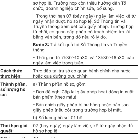
sơ hợp lệ. Trường hợp còn thiếu hướng
dẫ
n Tổ
chức, doanh nghiệp chỉnh sửa, b
ổ
sung.
- Trong thời hạn 07 (bảy ngày) ngày làm việc kể từ
ng
à
y nhận
đ
ược hồ sơ hợp lệ, Sở Thông tin và
Truyền thông xem xét c
ấ
p giấy phép. Trường hợp
từ chối, cơ quan cấp phép có trách nhiệm trả lời
b
ằ
ng văn b
ả
n
,
trong
đ
ó nêu rõ lý
d
o.
Bước 3:
Tr
ả
kết quả tại Sở Thông tin và Truyền
thông
- Thời
g
ian từ 7h30'-10h30' và 13h30'-16h30' các
ngày l
à
m việc tron
g
tuần.
Cách thức
Trực tiếp tại trụ sở cơ quan hành chính nhà nước
t
h
ực hi
ệ
n:
hoặc qua đường bưu chính
Thành phần,
a) Thành ph
ầ
n hồ sơ, g
ồ
m:
số lượng hồ
- Đơn đề nghị Cấp lại giấy phép hoạt động in xuất
sơ
:
bản ph
ẩ
m (theo mẫu);
- Bản chính giấy phép bị hư hỏng hoặc bản sao
gi
ấ
y phép (
nếu có
) tro
ng
trường hợp bị mất.
b) S
ố
lượng hồ sơ: 01 bộ
Thời hạn giải
07 (b
ả
y ngày) ngày làm việc, k
ể
từ ngày nhận
đủ
quyết:
hồ sơ hợp lệ