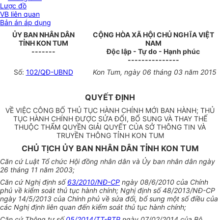
Lược đồ
VB liên quan
Bản án áp dụng
ỦY BAN NHÂN DÂN
CỘNG HÒA XÃ HỘI CHỦ NGHĨA VIỆT
TỈNH KON TUM
NAM
-------
Độc lập - Tự do - Hạnh phúc
---------------
Số:
102/QĐ-UBND
Kon Tum, ngày 06 tháng 03 năm 2015
QUYẾT ĐỊNH
VỀ VIỆC CÔNG BỐ THỦ TỤC HÀNH CHÍNH MỚI BAN HÀNH; THỦ
TỤC HÀNH CHÍNH ĐƯỢC SỬA ĐỔI, BỔ SUNG VÀ THAY THẾ
THUỘC THẨM QUYỀN GIẢI QUYẾT CỦA SỞ THÔNG TIN VÀ
TRUYỀN THÔNG TỈNH KON TUM
CHỦ TỊCH ỦY BAN NHÂN DÂN TỈNH KON TUM
Căn cứ Luật
Tổ chức
Hội đồng nhân dân và
Ủy ban
nhân dân ngày
26 tháng 11 năm 2003;
Căn cứ Nghị
đ
ịnh số
63/2010/NĐ-CP
ngày 08/6/2010 của
Chính
phủ
về kiểm soát thủ tục hành chính; Nghị định số 48/2013/N
Đ
-CP
ngày 14/5/2013
của
Chính ph
ủ
về sửa đổi,
bổ sung
một số điều của
các N
g
hị định liên quan đến kiểm soát thủ tục hành chính;
C
ă
n cứ Thông t
ư
số
05/2014/TT-BTP
ngày 07/02/2014 của Bộ