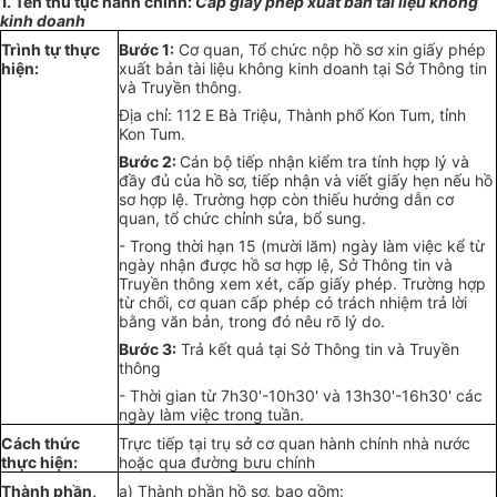
1. T
ê
n thủ tục hành chính:
Cấp gi
ấ
y phép xuất bản tài
l
iệu không
kinh doanh
Trình
t
ự thực
Bước
1:
Cơ quan, Tổ chức nộp hồ sơ xin gi
ấ
y phép
hiện:
xu
ấ
t b
ả
n tài liệu không kinh doanh tại Sở Th
ô
ng tin
và Truyền thông.
Địa chỉ: 112 E Bà Triệu, Thành phố Kon Tum, tỉnh
Kon Tum.
Bước 2:
Cán bộ tiếp nhận kiểm tra tính hợp lý và
đầy
đủ
của hồ sơ
,
tiếp nhận và viết giấy hẹn n
ế
u hồ
sơ hợp lệ. Trư
ờ
ng hợp còn thiếu hướng dẫn cơ
quan, tổ chức chỉnh sửa, b
ổ
sung.
- Trong thời hạn 15 (
mười lăm
) ngày làm việc k
ể
từ
ngày nhận được hồ sơ hợp lệ, S
ở
Thông tin và
Truyền thông xem xét, cấp giấy phép. Trường h
ợ
p
từ chối,
cơ
quan c
ấ
p phép có trách nhiệm tr
ả
lời
b
ằ
ng v
ă
n b
ả
n
,
trong
đ
ó nêu rõ lý do.
Bước
3:
Trả kết quả tại Sở Thông tin và Truyền
thông
- Thời gian từ 7h3
0'
-10h30
'
và 13h30'-16h30
'
các
ngày làm việc trong tuần.
Cách thức
Trực ti
ế
p tại trụ sở cơ quan hành chính nh
à
nước
t
h
ực hi
ệ
n:
hoặc qua đườn
g
bưu chính
Thành phần,
a) Thành phần hồ sơ, bao gồm: