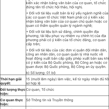
kiến xác nhận bằng văn b
ả
n của cơ quan, tổ chức
đ
ứng tên tổ chức hội th
ả
o, hội nghị.
+ Đối với tài liệu xuất bản là kỷ yếu ngành nghề của
các cơ quan tổ chức Việ
t
Nam phải có
ý
ki
ế
n xác
nhận b
ằ
ng
văn bả
n của cơ quan
chủ quản
hoặc cơ
quan có th
ẩ
m quyền qu
ả
n lý ngành nghề;
+ Đối với tài liệu lịch s
ử
đ
ả
ng, ch
í
nh quyền
đ
ịa
phương; tài liệu phục vụ nhiệm vụ chính trị
của
địa
phương phải có ý kiến của tổ chức đảng, cơ quan
cấp trên;
+
Đối với tài liệu c
ủ
a các đơn vị qu
â
n đội nhân dân,
c
ô
ng an nhân d
â
n
,
cơ quan qu
ả
n lý nhà nước về
hoạt động xuất bản cấp giấy phép xuấ
t
bản sau khi
có ý ki
ế
n của
B
ộ Quốc phòng, Bộ Công an hoặc cơ
quan
đ
ược Bộ Quốc phòn
g,
Bộ Công an
ủy quyền.
b) Số lượng: 01 bộ
Thời hạn giải
15 (mười l
ă
m ngày) làm việc, kể từ ngày nhận
đủ
hồ
quyết:
sơ hợp lệ
Đối tượng
thực
Cơ quan
,
Tổ chức
hiện:
Cơ quan thực
Sở Thông
t
in và Truy
ề
n thông
hiện: