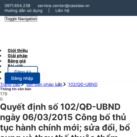
0971.654.238
service.center@caselaw.vn
Hướng dẫn sử dụng
|
Liên hệ
Toggle Navigation
Giới thiệu
Giải pháp
Bảng giá
Bài viết
Đăng ký
Đăng nhập
Trang chủ
Văn bản pháp luật
102/QĐ-UBND
Thông tin văn bản
179
0
Quyết định số 102/QĐ-UBND
ngày 06/03/2015 Công bố thủ
tục hành chính mới; sửa đổi, bổ