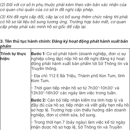
(2) Đối với cơ sở in phụ thuộc phải kèm theo
văn bản
xác nhận của
cơ quan
chủ quản
của cơ sở in đề nghị cấp phép.
(3) Khi đề nghị cấp
đổi, cấp lại
có
bổ
sung thêm
chức năng
thì ph
ải
có hồ sơ tài liệu bổ sung
tương ứng
. T
rường
hợp báo mất, cơ quan
cấp phép phải xác minh hồ sơ gốc để c
ấ
p lại.
3. Tên thủ tục hành chính:
Đ
ă
ng k
ý
hoạt động phát hành xuất bản
phẩm
Trình
t
ự thực
Bước 1:
Cơ
s
ở phát hành (doanh nghiệp, đơn vị sự
hiện:
nghiệp công
l
ập) nộp hồ sơ đề nghị
đăng
ký hoạt
động phá
t
hành xuất bản phẩm tới Sở Thông tin và
Truyền thông
.
- Địa chỉ: 112 E Bà Triệu, Thành phố Kon Tum
,
t
ỉ
nh
K
om
Tum.
- Thời gian tiếp nhận hồ sơ từ 7h30'-10h30' và
13h30
'-1
6h30
'
các ngày làm việc trong tuần.
B
ướ
c 2:
Cán bộ tiếp nhận kiểm tra tính hợp lý và
đầy đủ
của hồ sơ, tiếp nhận v
à
viết giấy hẹn nếu hồ
sơ h
ợ
p lệ. Trường hợp còn
thiếu hướng dẫn d
oanh
nghiệp, đơn vị chỉnh sửa
,
b
ổ
sung.
- Trong thời hạn 7 (bảy ngày) làm việc k
ể
từ ngày
nhận được hồ sơ hợp l
ệ
, Sở Thông tin và Truyền