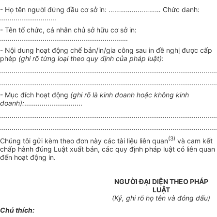
-
H
ọ tên người đứng
đầ
u cơ sở in:
………………………
Chức danh:
.............................
- Tên tổ chức, cá nhân ch
ủ
sở hữu
cơ
sở in:
..................................................................
- Nội dung hoạt động chế bản/in/gia công sau in đề nghị được cấp
phép
(ghi rõ từng loại theo quy định của pháp luật)
:
................................................................................................................
................................................................................................................
- Mục đích hoạt động
(ghi rõ là kinh doanh hoặc không k
i
nh
doanh)
:
..............................
................................................................................................................
................................................................................................................
(3)
Chúng tôi gửi kèm theo đơn
n
ày các tài liệu liên quan
và cam kết
chấp hành đúng Luật xuất bản
,
các quy định pháp luật có liên quan
đến hoạt động in.
NGƯỜI ĐẠI DIỆN THEO P
H
ÁP
LUẬT
(K
ý
, ghi r
õ
họ tên và
đó
ng dấu)
Chú thích: