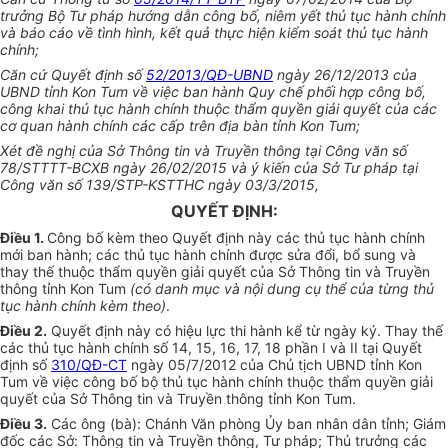
tr
ưở
ng Bộ Tư pháp hướng dẫn công bố, niêm yết thủ tục hành chính
và báo cáo về tình hình, kết quả thực hiện kiểm soát th
ủ
tục hành
chính;
Căn cứ Quyết định số
52/2013/QĐ-UBND
ngày 26/12/2013 của
UBND t
ỉ
nh Kon Tum về việc ban hành Quy chế phối hợp công b
ố
,
công khai thủ tục hành chính thuộc thẩm quyền gi
ả
i quyết của các
cơ quan hành chính các
cấp
trên địa bàn tỉnh Kon Tum;
X
é
t đề nghị
của
S
ở
Thông tin và Truyền thông tại Công
văn
s
ố
78/STTTT-BCXB ngày 26/02/2015 và ý kiến của Sở Tư pháp tại
Công văn s
ố
139/STP-KSTT
H
C ngày 03/3/2015,
QUYẾT ĐỊNH:
Điều 1.
Công bố kèm theo Quyết định này các thủ tục hành chính
mới ban hành; các thủ tục hành chính
đ
ược sửa đ
ổ
i, bổ sung và
thay thế thuộc thẩm quyền giải quyết
của
Sở Thông tin v
à
Truyền
thông tỉnh Kon Tu
m
(c
ó
danh mục v
à
nội dung
cụ thể
của từng th
ủ
tục hành ch
í
nh kèm theo)
.
Đ
iều 2.
Quyết định này c
ó
hiệu lực thi hành kể
t
ừ ngày ký. Thay thế
các th
ủ
tục hành chính số 14, 15, 16, 17, 18 phần I và II tại Quyết
định số
310/QĐ-CT
ngày 05/7/2012
của
Chủ tịch
UBND
tỉnh Kon
Tum về việc công bố bộ thủ tục hành chính thuộc
thẩm quyền
gi
ả
i
quyết của S
ở
Thông tin và Truyền thông t
ỉ
nh Kon Tum.
Điều 3.
Các ông (bà): Chánh Văn phòng
Ủy
ban nhân dân tỉnh; Giám
đ
ố
c c
á
c Sở: Thông tin và Truyền thông, Tư pháp; Thủ trưởng các