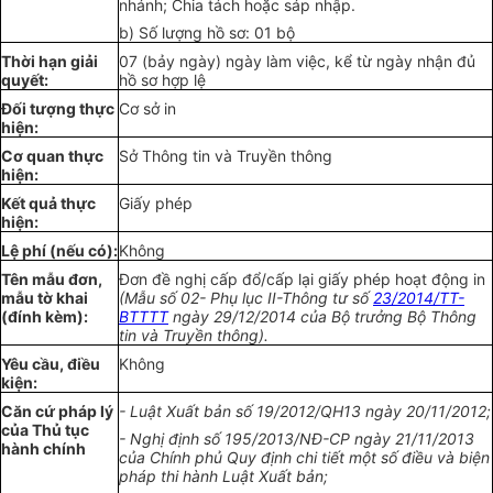
nhánh; Chia t
á
ch hoặc sáp nhập.
b) S
ố
lượng hồ s
ơ
: 01 bộ
Thời hạn giải
07 (bảy ngày) ngày làm việc, k
ể
từ ngày nhận đủ
quyết:
hồ sơ hợp lệ
Đối tượng
thực
Cơ sở in
hiện:
Cơ quan thực
Sở Thôn
g
tin và Truy
ề
n thông
hiện:
Kết quả thực
Giấy phép
hiện:
L
ệ
phí (n
ế
u có):
Không
Tên m
ẫ
u đơn,
Đơn đ
ề
nghị cấp đ
ổ
/cấp lại giấy phép hoạt động in
mẫu t
ờ
khai
(Mẫu số 02- Phụ lục
II
-Thông
t
ư số
23/2014/TT-
(đ
í
nh kèm):
BTTTT
ng
à
y 29/12/2014 của Bộ trư
ở
ng Bộ Thông
tin và Truyền thông).
Y
ê
u cầu, đi
ề
u
Không
kiện:
Căn cứ pháp lý
- Luật
Xuất bản số 1
9/20
1
2/Q
H
13 ngày 20/11/2012;
của T
hủ
tục
- Nghị định số
1
95/2013/NĐ-CP ngày 21/11/2013
hành chính
của Ch
í
nh phủ
Q
uy định chi tiết một s
ố
điều và biện
pháp thi hành Luật
Xuất bản
;