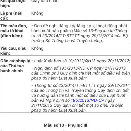
Kết quả thực
Gi
ấ
y xác nhận
hiện:
L
ệ
phí (n
ế
u
Không
có):
Tên m
ẫ
u đơn,
- Đơn đề nghị
đăng ký/đăng ký
lại
hoạt động phát
mẫu t
ờ
khai
hành xuất bản phẩm
(M
ẫ
u s
ố 13
-Phụ lục
III
-Thông
(đ
í
nh kèm):
tư s
ố
23/20
14
/
TT
-BTTTT ngày 29/12/2014 của Bộ
trưởng Bộ Thông tin và Truyền
t
hông).
Y
ê
u cầu, đi
ề
u
Không
kiện:
Căn cứ pháp lý
- Luật
Xuất bản số 1
9/20
1
2/Q
H
13 ngày 20/11/2012;
của T
hủ
tục
- Nghị định số
1
95/2013/NĐ-CP ngày 21/11/2013
hành chính
của Ch
í
nh phủ
Q
uy định chi tiết một s
ố
điều và biện
pháp thi hành Luật
Xuất bản
;
- Thông tư s
ố
23/20
1
4/
T
T-BTTTT ngày 29/12/2014
của Bộ Thông tin và Truyền thông Quy định chi
tiết
và hướng dẫn
thi hành một số điều của Luật Xuất
b
ả
n v
à
Nghị định
số
195/2013/NĐ-CP
ngày
21/
11
/20
1
3 Quy định chi tiết một s
ố
điều và biện
pháp thi hành Luật Xuất bản.
M
ẫ
u số 13 - Ph
ụ
lục III