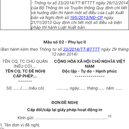
- Thông tư s
ố
23/20
1
4/
T
T-BTTTT ngày 29/12/2014
của Bộ Thông tin và Truyền thông Quy định chi
tiết
và hướng dẫn
thi hành một số điều của Luật Xuất
b
ả
n v
à
Nghị định
số
195/2013/NĐ-CP
ngày
21/
11
/20
1
3 Quy định chi tiết một s
ố
điều và biện
pháp thi hành Luật Xuất bản.
Mẫu số 02 - Phụ lục II
(Ban hành kèm theo Thông tư số
23/2014/TT-BTTTT
ngày 29 tháng
12 năm 2014)
TÊN CQ, TC CHỦ QUẢN
CỘNG HÒA XÃ HỘI CHỦ NGHĨA VIỆT
(NẾU CÓ)
….
NAM
TÊN CQ, TC ĐỀ NGHỊ
Độc lập - Tự do - Hạnh phúc
CẤP PHÉP
….
---------------
-------
Số:
……/……
(nếu có)
………,
ngày
……
tháng
……
năm
……
ĐƠN ĐỀ NGHỊ
C
ấ
p đổi/cấp lại giấy phép hoạt động in
(1)
Kính gửi:
………………………………………………………
1. Tên đơn vị đề nghị: