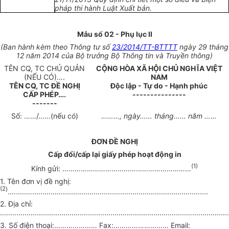
pháp thi hành Luật Xuất bản.
Mẫu số 02 - Phụ lục II
(Ban hành kèm theo Thông tư số
23/2014/TT-BTTTT
ngày 29 tháng
12 năm 2014 của Bộ trưởng Bộ Thông tin và Truyền thông)
TÊN CQ, TC CHỦ QUẢN
CỘNG HÒA XÃ HỘI CHỦ NGHĨA VIỆT
(NẾU CÓ)
….
NAM
TÊN CQ, TC ĐỀ NGHỊ
Độc lập - Tự do - Hạnh phúc
CẤP PHÉP
….
---------------
-------
Số:
……/……
(nếu có)
………,
ngày
……
tháng
……
năm
……
ĐƠN ĐỀ NGHỊ
C
ấ
p đổi/cấp lại giấy phép hoạt động in
(1)
Kính gửi:
………………………………………………………
1. Tên đơn vị đề nghị:
(2
)
..................................................................................................
2. Địa chỉ:
................................................................................................................
3. Số
đ
iện thoại:
…………………
Fax:
……………………… E
mail: