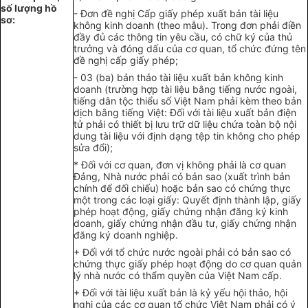
số lượng hồ
- Đơn đề nghị Cấp giấy phép xuất bản tài liệu
sơ
:
không kinh doanh (theo m
ẫ
u). Trong đơn phải điền
đầy
đủ
các thông tin yêu cầu, có chữ ký của
thủ
trưởng
và đóng d
ấ
u của cơ quan,
t
ổ chức
đứng t
ên
đề nghị cấp giấy phép;
- 03 (ba) b
ản
thảo t
à
i liệ
u
xuất bản không kinh
doanh (trường hợp tài liệu
bằ
ng tiếng nước ngoài,
tiếng dân tộc thiểu số Việt Nam phải kèm the
o
bản
dịch
bằng tiếng
Việt: Đối với tài liệu xuất bản
đ
iện
tử phải có
thiết
bị lưu trữ dữ liệu chứa toàn bộ nội
dung tài liệu với định dạng tệp tin không cho phép
sửa đ
ổi
);
* Đối với cơ quan, đơn vị không phải là cơ quan
Đảng
, Nhà nước phải có b
ả
n sao (xuất trình b
ả
n
chính để đối chiếu) hoặc bản sao có chứng thực
một t
rong các loại giấy: Quyết định thành lập
,
giấy
phép hoạt động, gi
ấ
y chứng nhận đăng ký kinh
doanh, giấy chứng nhận đầu t
ư
, giấy chứng nhận
đăng ký doanh nghiệp.
+
Đ
ối với tổ chức nước ngoài ph
ả
i có bản sao có
chứng thực giấy phép hoạt động do cơ quan qu
ả
n
lý nhà nước có th
ẩ
m quyền của Việt Nam cấp.
+
Đối với tài liệu xuất bản là k
ỷ
yếu hội thảo, hội
nghị của các cơ quan tổ chức Việt Nam phải có
ý