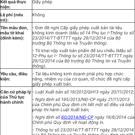
Kết quả thực
Giấy phép
hiện:
L
ệ
phí (n
ế
u
Không
có):
Tên m
ẫ
u đơn,
- Đ
ơn
đ
ề
nghị Cấp giấy phép xuất
bả
n tài liệu
mẫu t
ờ
khai
không kinh doanh (
M
ẫ
u số
1
4 Phụ lục
I
-Thông
t
ư số
(đ
í
nh kèm):
23/20
1
4/TT-BTTTT ngày 29/12/2014 của Bộ
trưởng Bộ Thông tin và Truyền
thông).
- Tờ khai nộp xuất bản ph
ẩ
m đ
ể
lưu chi
ể
u
(M
ẫ
u số
1
2-P
hụ
lục I- Th
ô
ng tư số 23/20
1
4/TT-BTTTT ngày
29/12/2014 của Bộ trư
ở
ng Bộ Thông tin v
à
Truyền
thông).
Y
ê
u cầu, đi
ề
u
- Tài liệu không kinh doanh phải phù hợp chức
kiện:
năng, nhiệm vụ của cơ quan, tổ chức đề nghị cấp
giấy phép xuất bản.
Căn cứ pháp lý
- Luật
Xuất bản số 1
9/20
1
2/Q
H
13 ngày 20/11/2012;
của T
hủ
tục
- Nghị định số
1
95/2013/NĐ-CP ngày 21/11/2013
hành chính
của Ch
í
nh phủ
Q
uy định chi tiết một s
ố
điều và biện
pháp thi hành Luật
Xuất bản
;
- Nghị định số
60/2014/NĐ-CP
ngày 19/6/2014 của
Chính phủ Quy định về hoạt động in.
- Thông tư s
ố
23/20
1
4/
T
T-BTTTT ngày 29/12/2014
của Bộ Thông tin và Truyền thông Quy định chi
tiết