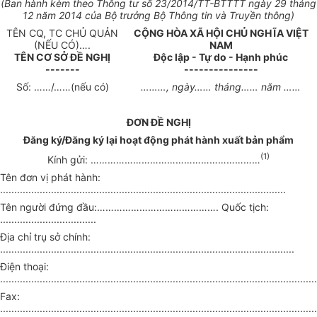
(Ban hành kèm theo Thông tư số 23/20
1
4/TT-BTTTT ngày 29 tháng
1
2 năm 2014 của Bộ trưởng Bộ Thông tin và Truyền thông)
TÊN CQ, TC CHỦ QUẢN
CỘNG HÒA XÃ HỘI CHỦ NGHĨA VIỆT
(NẾU CÓ)
….
NAM
TÊN
CƠ SỞ ĐỀ NGHỊ
Độc lập - Tự do - Hạnh phúc
-------
---------------
Số:
……/……
(nếu có)
………,
ngày
……
tháng
……
năm
……
ĐƠN ĐỀ NGHỊ
Đăng ký/Đăng ký lại hoạt động phát hành xuất bản phẩm
(1)
Kính gửi:
……………………………………………………
Tên đơn vị phát hành:
.....................................................................................................
Tên người đứng đầu:
…………………………………….
Quốc tịch:
..................................
Địa chỉ trụ sở chính:
........................................................................................................
Điện
thoại:
................................................................................................................
Fax:
................................................................................................................