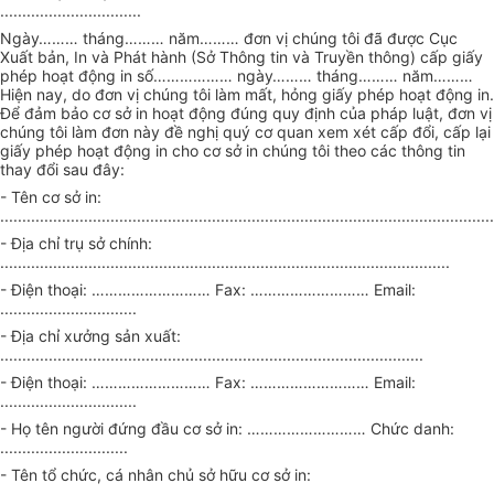
................................
Ngày
………
tháng
………
năm
………
đơn vị chúng tôi đã
đ
ược Cục
Xuất bản, In và Phát hành (Sở Thông tin và Truyền th
ô
ng) cấp giấy
phép hoạt động in số
………………
ngày
………
tháng
………
năm
………
Hiện nay, do đơn vị chúng tôi làm
mất,
hỏng giấy phép hoạt
động
in.
Đ
ể
đ
ả
m bảo cơ s
ở
in hoạt độn
g
đ
úng quy
định của pháp luật, đơn vị
ch
ún
g tôi làm đơn này đ
ề
nghị quý cơ quan xem xét c
ấ
p đ
ổi
, cấp lại
giấy phép hoạt động in cho cơ sở in chúng tôi theo các thông tin
thay
đổi
sau đây:
- Tên cơ sở in:
................................................................................................................
- Địa chỉ trụ sở chính:
......................................................................................................
- Điện thoại:
………………………
Fax:
………………………
Email:
...............................
-
Đ
ịa chỉ xưởng sản xuất:
................................................................................................
- Điện thoại:
……………………… F
ax:
………………………
Email:
...............................
-
H
ọ tên người đứng
đầ
u cơ sở in:
………………………
Chức danh:
.............................
- Tên tổ chức, cá nhân ch
ủ
sở hữu
cơ
sở in:
..................................................................