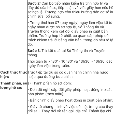
Bước 2:
Cán bộ tiếp nhận kiểm tra tính
h
ợp lý và
đầy đủ của hồ sơ, tiếp nhận và viết
gi
ấy hẹn n
ế
u hồ
sơ hợp lệ. Trư
ờn
g hợp còn thiếu hướng dẫn cơ sở in
chỉnh sửa, bổ sung.
- Trong thời hạn 07 (bảy ngày) ngày làm việc k
ể
từ
ngày nhận được hồ sơ hợp lệ, Sở Thông tin và
Truyền thông xem xét đ
ổ
i giấy phép in xuất bản
phẩm. Trường hợp từ ch
ố
i, cơ quan cấp phép có
trách nhiệm tr
ả
lời b
ằ
ng văn b
ả
n
,
trong đó nêu r
õ
lý
do.
Bước 3:
Trả kết qu
ả
tại S
ở
Thông tin và Truyền
thông
Thời gian từ 7h30
' - 10
h30' và 13h30' -
16
h30' các
ngày làm việc trong tuần.
Cách thức t
h
ực
Trực ti
ế
p tại trụ sở cơ quan hành chính nhà nước
hi
ệ
n:
hoặc qua
đ
ường bưu chính
Thành phần, số
a) Thành ph
ầ
n hồ sơ
,
gồm:
lượng hồ
sơ
:
- Đơn đề nghị cấp
đ
ổi giấy phép hoạt động in xuất
bản ph
ẩ
m (theo mẫu);
- Bản ch
í
nh giấy phép hoạt động
in
xuất bản phẩm
;
- Giấy tờ chứng minh về việc có một trong các thay
đổ
i sau: Thay đ
ổ
i về tên gọi
,
địa ch
ỉ
; Thành lập chi