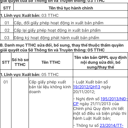
gi
ả
i quyết của
Sở
Thông t
i
n và Truyền thông: 03 TTHC
STT
Tên thủ tục hành chính
1. Lĩnh vực Xuất bản:
03 TTHC
01
Cấp
, đổi giấy phép hoạt động in
xuất
bản
phẩm
02
Cấp lại giấy phép hoạt động in xuất bản phẩm
03
Đăng ký hoạt động phát hành xuất bản
phẩm
B.
Danh mục TTHC sửa đổi, bổ sung, thay thế thuộc thẩm quyền
gi
ả
i quyết của
Sở
Thông tin và Truyền thông: 05 TTHC
Tên văn bản QPPL quy định
Số hồ sơ
STT
Tên TTHC
nội dung sửa đổi,
bổ
TTHC
sung
/thay thế
1. Lĩnh vực Xuất bản:
05 TTHC
01
Cấp
giấy phép
xuất
- Luật Xuất bản số
bản tài liệu không kinh
19/2012/QH13
ngày
doanh
20/11/2012;
- Nghị định số
195/2013/NĐ-
CP
ngày 21/11/2013 của
Chính phủ Quy định chi tiết
một số điều và biện pháp thi
hành Luật Xuất bản;
- Thông tư số
23/2014/TT-