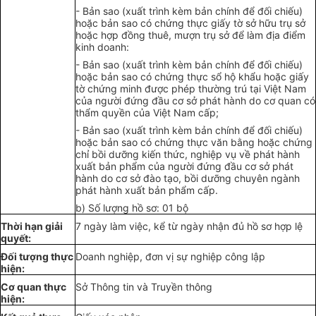
- Bản sao (xuất tr
ì
nh kèm bản chính để đối chiếu)
hoặc bản sao có chứng thực
giấy tờ
sở hữu
t
rụ sở
hoặc hợp đ
ồ
ng thuê, mượn trụ sở đ
ể
làm địa
đ
iểm
kinh doanh:
-
Bản sao
(xuất tr
ì
nh kèm
bả
n chính để
đối chiếu
)
hoặc b
ả
n sao có chứng thực s
ổ
hộ kh
ẩu
hoặc giấy
tờ
chứng minh được phép thường trú tại Việt Nam
của người đứng
đầu cơ sở
phát hành do cơ quan có
th
ẩ
m quyền của Việt Nam cấp;
- Bản sao (xuất trình kèm
bản
chính
để đối
chiếu)
hoặc bản sao có chứng thực văn b
ằ
ng hoặc chứng
ch
ỉ
bồi dưỡng kiến th
ứ
c
,
nghiệp vụ về phát hành
xuất bản ph
ẩ
m của người đứng đ
ầ
u cơ sở phát
hành do cơ sở
đ
ào tạo, bồi dư
ỡ
ng chuyên ngành
phát hành xuất bản ph
ẩ
m c
ấ
p.
b
) Số lư
ợ
ng hồ sơ: 01 b
ộ
Thời hạn giải
7 ngày làm việc, k
ể
từ ngày nhận đủ hồ sơ hợp lệ
quyết:
Đối tượng
thực
Doanh nghiệp, đơn vị sự nghiệp công lập
hiện:
Cơ quan thực
Sở Thông tin và Truyền thông
hiện: