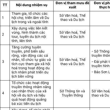
Đơn vị tham mưu đề
Đơn vị ph
TT
Nội dung nhiệm vụ
xuất
thực h
Tham gia, tổ chức các
Sở Văn hoá, Thể
1
hội chợ, triển lãm về Du
thao và Du lịch
lịch trong và ngoài tỉnh
Xây dựng việc liên kết
vùng, hình thành các
Sở Văn hoá, Thể
2
tour, tuyến du lịch nội
thao và Du lịch
tỉnh, liên tỉnh
Tăng cường tuyên
truyền, phổ biến sâu
- Sở Thông 
rộng, vận động các cá
truyền thôn
nhân, tổ chức tự giác và
Sở Văn hoá, Thể
3
- Đài phát 
tích cực tham gia xã hội
thao và Du lịch
truyền hình 
hoá trong hoạt động du
- Báo Sơn L
lịch nhằm phát triển du
lịch bền vững
Tổ chức các hoạt động
truyền thông nhằm nâng
cao nhận thức của xã
Sở Thông tin và
Sở Văn hoá
4
hội về du lịch và hiệu
Truyền thông
thao và Du 
quả hoạt động quảng
bá xúc tiến du lịch
Xây dựng, tổ chức phát