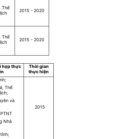
, Thể
2015 - 2020
lịch
, Thể
2015 - 2020
lịch
i hợp thực
Thời gian
ện
thực hiện
ính;
á, Thể
ịch;
uyên và
2015
à PTNT
ng Nhà
tỉnh;