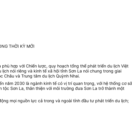
ONG THỜI KỲ MỚI
a phù hợp với Chiến lược
, q
uy hoạch tổng thể phát triển du lịch Việt
lịch nói riêng và kinh tế xã hội tỉnh Sơn La nói chung trong giai
Mộc Châu và Trung tâm du lịch Quỳnh Nhai.
 năm 2030 là ngành kinh tế có vị trí quan trọng, với hệ thống cơ sở
dân tộc Sơn La, thân thiện với môi trường đưa Sơn La trở thành một
động mọi nguồn lực cả trong và ngoài tỉnh đầu tư phát triển du lịch;