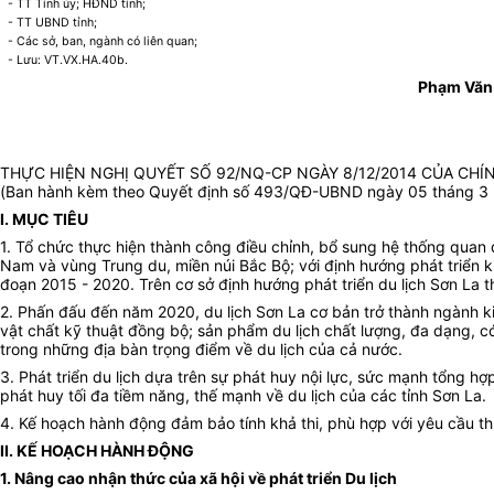
- TT Tỉnh ủy; HĐND tỉnh;
- TT UBND tỉnh;
- Các sở, ban, ngành có liên quan;
- Lưu: VT.VX.HA.40b.
Phạm Văn
THỰC HIỆN NGHỊ QUYẾT SỐ 92/NQ-CP NGÀY 8/12/2014 CỦA CHÍN
(
Ban hành
kèm theo Quyết địn
h số 493
/QĐ-UBND ngày
05
tháng
3
I. MỤC TIÊU
1.
Tổ chức thực hiện thành công
đ
iều chỉnh, bổ sung hệ thống quan đ
Nam và vùng Trung du, miền núi Bắc Bộ
;
với định hướng phát triển k
đoạn
2015 - 2020
. Trên cơ sở định hướng phát triển du lịch Sơn La
2. Phấn đấu đến năm 2020, du lịch Sơn La cơ bản trở thành ngành kinh 
vật chất kỹ thuật đồng bộ; sản phẩm du lịch chất lượng, đa dạn
trong những địa bàn trọng điểm về du lịch của cả nước.
3. Phát triển du lịch dựa trên sự phát huy nội lực, sức mạnh tổng hợ
phát huy tối đa tiềm năng, thế mạnh về du lịch của các tỉnh Sơn La.
4. Kế hoạch hành động đảm bảo tính khả thi, phù hợp với yêu cầu thự
II. KẾ HOẠCH HÀNH ĐỘNG
1. Nâng cao nhận thức của xã hội về phát triển Du lịch