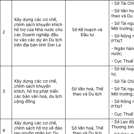
- Sở Tài Ch
- Sở Văn ho
thao và Du l
Xây dựng các cơ chế,
- Sở Tài ng
chính sách khuyến khích
Môi trường;
hỗ trợ của Nhà nước cho
Sở Kế hoạch và
2
các Doanh nghiệp đầu
Đầu tư
- Sở Nông 
tư vào các dự án Du lịch
PTNT
trên địa bàn tỉnh Sơn La
- Ngân hà
nước;
- Cục Thuế 
- Sở Kế ho
tư;
Xây dựng các cơ chế,
- Sở Tài Ch
chính sách khuyến
Sở Văn hoá, Thể
- Sở Tài ng
3
khích, hỗ trợ phát triển
thao và Du lịch
Môi trường;
các bản văn hoá, du lịch
cộng đồng
- Sở Nông 
PTNT
- Cục Thuế 
- Sở Lao đ
Xây dựng các cơ chế,
Thương binh
chính sách hỗ trợ về đào
Sở Văn hoá, Thể
4
tạo nguồn nhân lực Du
thao và Du lịch