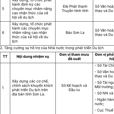
hành định kỳ các
Đài Phát thanh
Sở Văn hoá
5
chuyên mục nhằm nâng
Truyền hình tỉnh
thao và Du 
cao nhận thức của xã
hội về du lịch
Xây dựng, tổ chức phát
hành các chuyên mục
Sở Văn hoá
6
nhằm nâng cao nhận
Báo Sơn La
thao và Du 
thức của xã hội về du
lịch
2. Tăng cường sự hỗ trợ của Nhà nước trong phát triển Du lịch
Đơn vị tham mưu
Đơn vị phố
TT
Nội dung nhiệm vụ
đề xuất
hi
- Sở Tài Ch
- Sở Văn ho
thao và Du l
Xây dựng các cơ chế,
- Sở Tài ng
chính sách khuyến khích
Sở Kế hoạch và
Môi trường;
1
phát triển Du lịch trên
Đầu tư
- Sở NN v
địa bàn tỉnh Sơn La.
- Ngân hà
nước;
- Cục Thuế 