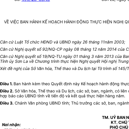
VỀ VIỆC BAN HÀNH KẾ HOẠCH HÀNH ĐỘNG THỰC HIỆN NGHỊ QU
Căn cứ Luật Tổ chức HĐND và UBND ngày 26 tháng 11năm 2003;
Căn cứ Nghị quyết số 92/NQ-CP ngày 08 tháng 12 năm 2014 của Chín
Căn cứ Nghị quyết số 19/NQ-TU ngày 01 tháng 3 năm 2013 của Ban 
Tỉnh ủy Sơn La về Chương trình thực hiện Nghị quyết Hội nghị Trun
Xét đề nghị của
Sở Văn hóa, Thể thao và Du lịch tại Tờ trình số 1
Điều 1.
Ban hành kèm theo Quyết định này Kế hoạch hành động thực 
Điều 2.
Sở Văn hóa, Thể thao và Du lịch, các sở, ban, ngành, có liê
hợp báo cáo UBND tỉnh về tiến độ và kết quả thực hiện hàng năm.
Điều 3.
Chánh Văn phòng UBND tỉnh; Thủ trưởng các sở, ban, ngành c
TM. UỶ BAN 
KT. CHỦ 
Nơi nhận:
PHÓ CHỦ