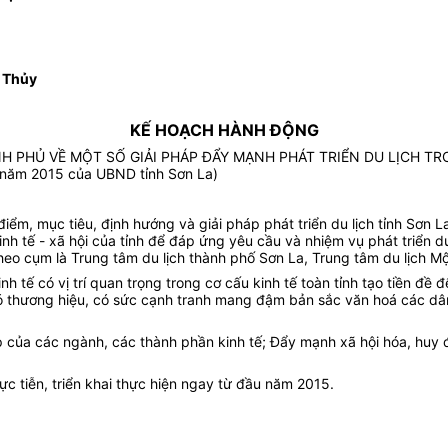
 Thủy
KẾ HOẠCH HÀNH ĐỘNG
H PHỦ VỀ MỘT SỐ GIẢI PHÁP ĐẨY MẠNH PHÁT TRIỂN DU LỊCH TR
năm 201
5
của UBND tỉnh
Sơn La
)
iểm, mục tiêu, định hướng và giải pháp phát triển du lịch tỉnh Sơn L
inh tế - xã hội của tỉnh để đáp ứng yêu cầu và nhiệm vụ phát triển du 
 theo cụm là Trung tâm du lịch thành phố Sơn La, Trung tâm du lịch 
tế có vị trí quan trọng trong cơ cấu kinh tế toàn tỉnh tạo tiền đề đến
g, có thương hiệu, có sức cạnh tranh mang đậm bản sắc văn hoá các 
p của các ngành, các thành phần kinh tế; Đẩy mạnh xã hội hóa, huy 
c tiễn, triển khai thực hiện ngay từ đầu năm 2015.