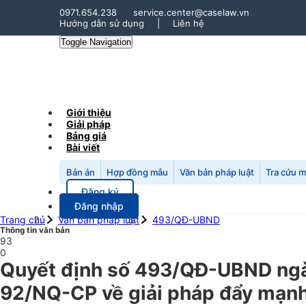
0971.654.238
service.center@caselaw.vn
Hướng dẫn sử dụng
|
Liên hệ
Toggle Navigation
Giới thiệu
Giải pháp
Bảng giá
Bài viết
Bản án
Hợp đồng mẫu
Văn bản pháp luật
Tra cứu 
Đăng ký
Đăng nhập
Trang chủ
Văn bản pháp luật
493/QĐ-UBND
Thông tin văn bản
93
0
Quyết định số 493/QĐ-UBND ngà
92/NQ-CP về giải pháp đẩy mạnh p