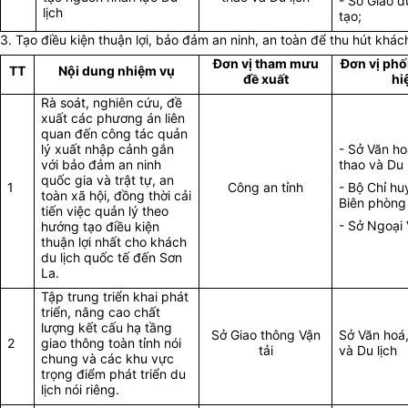
- Sở Giáo 
lịch
tạo;
3. Tạo điều kiện thuận lợi, bảo đảm an ninh, an toàn để thu hút khách
Đơn vị tham mưu
Đơn vị phố
TT
Nội dung nhiệm vụ
đề xuất
hi
Rà soát, nghiên cứu, đề
xuất các phương án liên
quan đến công tác quản
lý xuất nhập cảnh gắn
- Sở Văn ho
với bảo đảm an ninh
thao và Du l
quốc gia và trật tự, an
1
Công an tỉnh
- Bộ Chỉ hu
toàn xã hội, đồng thời cải
Biên phòng 
tiến việc quản lý theo
- Sở Ngoại 
hướng tạo điều kiện
thuận lợi nhất cho khách
du lịch quốc tế đến Sơn
La.
Tập trung triển khai phát
triển, nâng cao chất
lượng kết cấu hạ tầng
Sở Giao thông Vận
Sở Văn hoá
2
giao thông toàn tỉnh nói
tải
và Du lịch
chung và các khu vực
trọng điểm phát triển du
lịch nói riêng.