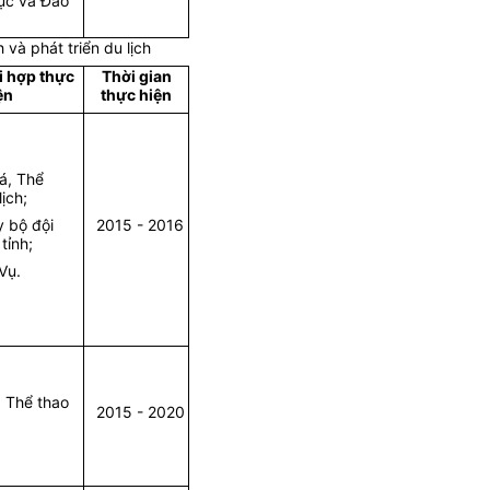
dục và Đào
 và phát triển du lịch
i hợp thực
Thời gian
ện
thực hiện
á, Thể
ịch;
y bộ đội
2015 - 2016
tỉnh;
Vụ.
, Thể thao
2015 - 2020