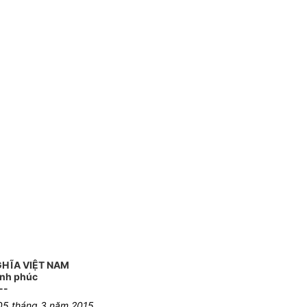
GHĨA VIỆT NAM
ạnh phúc
--
05 tháng 3 năm 2015