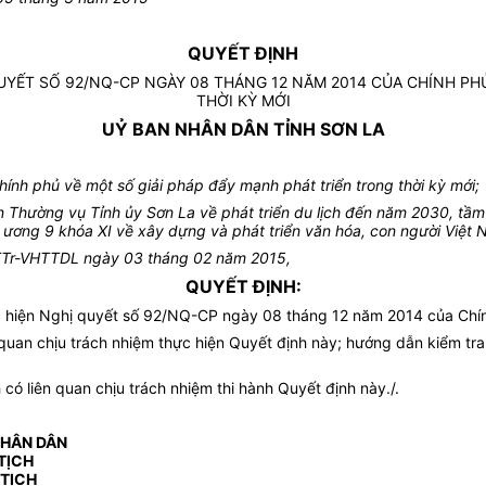
QUYẾT ĐỊNH
YẾT SỐ 92/NQ-CP NGÀY 08 THÁNG 12 NĂM 2014 CỦA CHÍNH PHỦ
THỜI KỲ MỚI
UỶ BAN NHÂN DÂN TỈNH SƠN LA
h phủ về một số giải pháp đẩy mạnh phát triển trong thời kỳ mới;
Thường vụ Tỉnh ủy Sơn La về phát triển du lịch đến năm 2030, tầ
g ương 9 khóa XI về xây dựng và phát triển văn hóa, con người Việt
45/TTr-VHTTDL ngày 03 tháng 02 năm 2015,
QUYẾT ĐỊNH:
hiện Nghị quyết số 92/NQ-CP ngày 08 tháng 12 năm 2014 của Chính 
n quan chịu trách nhiệm thực hiện Quyết định này; hướng dẫn kiểm tr
ó liên quan chịu trách nhiệm thi hành Quyết định này./.
NHÂN DÂN
TỊCH
 TỊCH