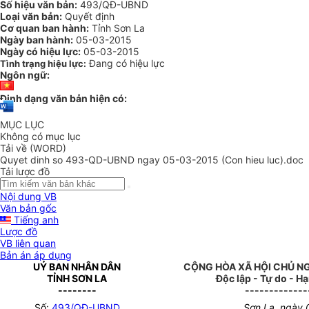
Số hiệu văn bản:
493/QĐ-UBND
Loại văn bản:
Quyết định
Cơ quan ban hành:
Tỉnh Sơn La
Ngày ban hành:
05-03-2015
Ngày có hiệu lực:
05-03-2015
Đang có hiệu lực
Tình trạng hiệu lực:
Ngôn ngữ:
Định dạng văn bản hiện có:
MỤC LỤC
Không có mục lục
Tải về (WORD)
Quyet dinh so 493-QD-UBND ngay 05-03-2015 (Con hieu luc).doc
Tải lược đồ
Nội dung VB
Văn bản gốc
Tiếng anh
Lược đồ
VB liên quan
Bản án áp dụng
UỶ BAN NHÂN DÂN
CỘNG HÒA XÃ HỘI CHỦ N
TỈNH SƠN LA
Độc lập - Tự do - H
--------
-------------
Số:
493/QĐ-UBND
Sơn La, ngày 