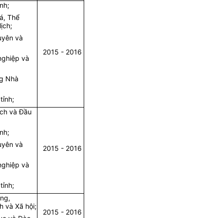
ính;
á, Thể
ịch;
uyên và
2015 - 2016
nghiệp và
ng Nhà
tỉnh;
ạch và Đầu
ính;
uyên và
2015 - 2016
nghiệp và
tỉnh;
ộng,
 và Xã hội;
2015 - 2016