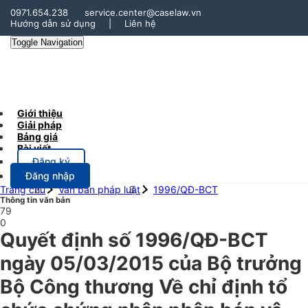
0971.654.238
service.center@caselaw.vn
Hướng dẫn sử dụng
|
Liên hệ
Toggle Navigation
Giới thiệu
Giải pháp
Bảng giá
Bài viết
Đăng ký
Đăng nhập
Trang chủ
Văn bản pháp luật
1996/QĐ-BCT
Thông tin văn bản
79
0
Quyết định số 1996/QĐ-BCT
ngày 05/03/2015 của Bộ trưởng
Bộ Công thương Về chỉ định tổ