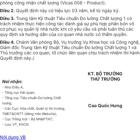
phòng công nhận chất lượng (Vicas 006 - Product).
Điều 2.
Quyết định này có hiệu lực 03 năm, kể từ ngày ký.
Điều 3.
Trung tâm Kỹ thuật Tiêu chuẩn Đo lường Chất lượng 1 có
trách nhiệm thực hiện công tác đánh giá sự
phù hợp
phân bón vô
cơ phục vụ quản lý nhà nước khi có yêu cầu và phải tuân thủ các
quy định
và hướng dẫn của cơ quan nhà nước có thẩm quyền.
Điều 4.
Chánh Văn phòng Bộ, Vụ trưởng Vụ Khoa học và Công nghệ,
Giám đốc Trung tâm Kỹ thuật Tiêu chuẩn Đo lường Chất lượng 1 và
Thủ trưởng các cơ quan, tổ chức liên quan chịu trách nhiệm thi hành
Quyết định này./.
KT. BỘ TRƯỞNG
THỨ TRƯỞNG
Nơi nhận:
- Như Điều 4;
- Tổng cục Hải quan;
- Tổng cục Tiêu chuẩn Đo lường Chất
lượng;
Cao Quốc Hưng
- Các Cục: Hóa chất, Quản lý thị trường,
TMĐT&CNTT (đăng trên Website);
- Cục Trồng trọt - Bộ NN&PTNT;
- Lưu: VT, KHCN.
Nội dung VB