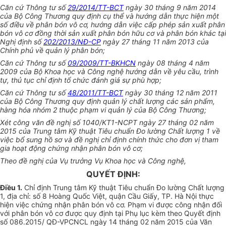
Căn cứ Thông tư số
29/2014/TT-BCT
ngày 30 tháng 9 năm 2014
của Bộ Công Thương quy định cụ thể và hướng dẫn thực hiện một
số điều về phân bón vô cơ, hướng dẫn việc cấp phép sản xuất phân
bón vô cơ đồng thời sản xuất phân bón hữu cơ và phân bón khác tại
Nghị định số
202/2013/NĐ-CP
ngày 27 tháng 11 năm 2013 của
Chính phủ về quản lý phân bón;
Căn cứ Thông tư số
09/2009/TT-BKHCN
ngày 08 tháng 4 năm
2009 của Bộ Khoa học và Công nghệ hướng dẫn về yêu cầu,
trình
tự, thủ tục chỉ định tổ chức đánh giá sự phù hợp;
Căn cứ Thông tư số
48/2011/TT-BCT
ngày 30 tháng 12 năm 2011
của Bộ Công Thương quy định quản lý chất lượng các sản
phẩm
,
hàng hóa nhóm 2 thuộc phạm vi
quản lý
của Bộ Công Thương;
Xét công văn đề nghị
số
1040/KT1-NCPT ngày 27 tháng 02 năm
2015 của Trung tâm Kỹ thuật Tiêu chuẩn Đo lường Chất lượng 1 về
việc bổ sung hồ sơ và đề nghị chỉ định chính thức cho đơn vị tham
gia hoạt động chứng nhận phân bón vô cơ;
Theo đề nghị của Vụ trưởng Vụ Khoa học và Công nghệ,
QUYẾT ĐỊNH:
Điều 1.
Chỉ định Trung tâm Kỹ thuật Tiêu chuẩn Đo lường Chất lượng
1, địa chỉ: số 8 Hoàng Quốc Việt, quận Cầu Giấy, TP. Hà Nội thực
hiện việc chứng nhận phân bón vô cơ. Phạm vi được công nhận đối
với phân bón vô cơ được quy định tại Phụ lục kèm theo Quyết định
số 086.2015/ QĐ-VPCNCL ngày 14 tháng 02 năm 2015 của Văn