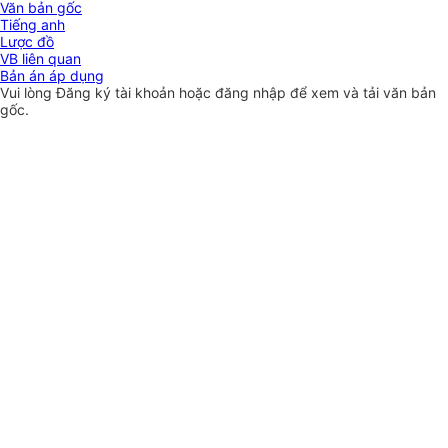
Văn bản gốc
Tiếng anh
Lược đồ
VB liên quan
Bản án áp dụng
Vui lòng
Đăng ký
tài khoản hoặc
đăng nhập
để xem và tải văn bản
gốc.