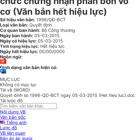
chức chứng nhận phân bón vô
cơ (Văn bản hết hiệu lực)
Số hiệu văn bản:
1996/QĐ-BCT
Loại văn bản:
Quyết định
Cơ quan ban hành:
Bộ Công thương
Ngày ban hành:
05-03-2015
Ngày có hiệu lực:
05-03-2015
Hết hiệu lực
Tình trạng hiệu lực:
Ngày hết hiệu lực:
00/00/0000
Ngôn ngữ:
Định dạng văn bản hiện có:
MỤC LỤC
Không có mục lục
Tải về (WORD)
Quyet dinh so 1996-QD-BCT ngay 05-03-2015 (Het hieu luc).doc
Tải lược đồ
Nội dung VB
Văn bản gốc
Tiếng anh
Lược đồ
VB liên quan
Bản án áp dụng