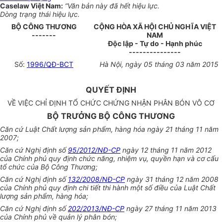
Caselaw Việt Nam:
“Văn bản này đã hết hiệu lực.
Dòng trạng thái hiệu lực.
BỘ CÔNG THƯƠNG
CỘNG HÒA XÃ HỘI CHỦ NGHĨA VIỆT
-------
NAM
Độc lập - Tự do - Hạnh phúc
---------------
Số:
1996/QĐ-BCT
Hà Nội, ngày 05 tháng 03 năm 2015
QUYẾT ĐỊNH
VỀ VIỆC CHỈ ĐỊNH TỔ CHỨC CHỨNG NHẬN PHÂN BÓN VÔ CƠ
BỘ TRƯỞNG BỘ CÔNG THƯƠNG
Căn cứ Luật Chất lượng sản phẩm, hàng hóa ngày 21 tháng 11 năm
2007;
Căn cứ Nghị định số
95/2012/NĐ-CP
ngày 12 tháng 11 năm 2012
của Chính phủ quy định chức năng, nhiệm vụ, quyền hạn và cơ cấu
tổ chức của Bộ Công Thương;
Căn cứ Nghị định số
132/2008/NĐ-CP
ngày 31 tháng 12 năm 2008
của Chính phủ quy định chi tiết thi hành một số điều của Luật Chất
lượng sản phẩm, hàng hóa;
Căn cứ Nghị định số
202/2013/NĐ-CP
ngày 27 tháng 11 năm 2013
của Chính phủ về quản lý phân bón;