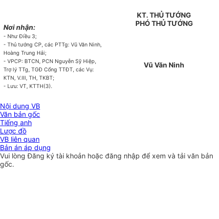
KT. THỦ TƯỚNG
PHÓ THỦ TƯỚNG
Nơi nhận:
- Như Điều 3;
- Thủ tướng CP, các PTTg: Vũ Văn Ninh,
Hoàng Trung Hải;
- VPCP: BTCN, PCN Nguyễn Sỹ Hiệp,
Vũ Văn Ninh
Trợ lý TTg, TGĐ Cổng TTĐT, các Vụ:
KTN, V.III, TH, TKBT;
- Lưu: VT, KTTH(3).
Nội dung VB
Văn bản gốc
Tiếng anh
Lược đồ
VB liên quan
Bản án áp dụng
Vui lòng
Đăng ký
tài khoản hoặc
đăng nhập
để xem và tải văn bản
gốc.