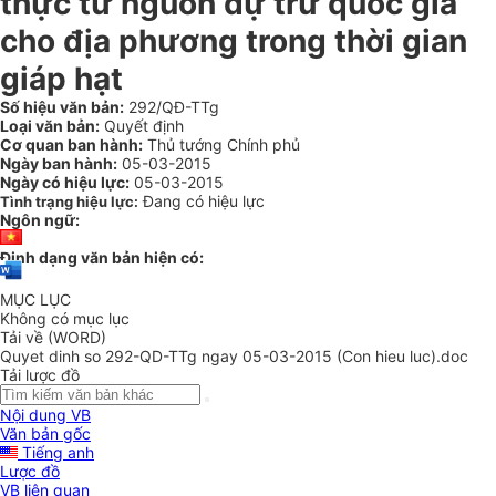
thực từ nguồn dự trữ quốc gia
cho địa phương trong thời gian
giáp hạt
Số hiệu văn bản:
292/QĐ-TTg
Loại văn bản:
Quyết định
Cơ quan ban hành:
Thủ tướng Chính phủ
Ngày ban hành:
05-03-2015
Ngày có hiệu lực:
05-03-2015
Đang có hiệu lực
Tình trạng hiệu lực:
Ngôn ngữ:
Định dạng văn bản hiện có:
MỤC LỤC
Không có mục lục
Tải về (WORD)
Quyet dinh so 292-QD-TTg ngay 05-03-2015 (Con hieu luc).doc
Tải lược đồ
Nội dung VB
Văn bản gốc
Tiếng anh
Lược đồ
VB liên quan