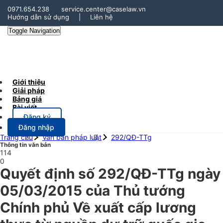
0971.654.238
service.center@caselaw.vn
Hướng dẫn sử dụng
|
Liên hệ
Toggle Navigation
Giới thiệu
Giải pháp
Bảng giá
Bài viết
Đăng ký
Đăng nhập
Trang chủ
Văn bản pháp luật
292/QĐ-TTg
Thông tin văn bản
114
0
Quyết định số 292/QĐ-TTg ngày
05/03/2015 của Thủ tướng
Chính phủ Về xuất cấp lương