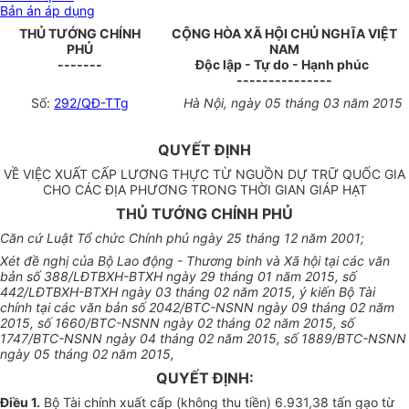
Bản án áp dụng
THỦ TƯỚNG CHÍNH
CỘNG HÒA XÃ HỘI CHỦ NGHĨA VIỆT
PHỦ
NAM
-------
Độc lập - Tự do - Hạnh phúc
---------------
Số:
292/QĐ-TTg
Hà Nội, ngày 05 tháng 03 năm 2015
QUYẾT ĐỊNH
VỀ VIỆC XUẤT CẤP LƯƠNG THỰC TỪ NGUỒN DỰ TRỮ QUỐC GIA
CHO CÁC ĐỊA PHƯƠNG TRONG THỜI GIAN GIÁP HẠT
THỦ TƯỚNG CHÍNH PHỦ
Căn cứ Luật Tổ chức Chính phủ ngày 25 tháng 12 năm 2001;
Xét đề nghị của Bộ Lao động - Thương binh và Xã hội tại các
văn
bản số 388/LĐTBXH-BTXH ngày 29 tháng 01 năm 2015, số
442/LĐTBXH-BTXH ngày 03 tháng 02 năm 2015, ý kiến Bộ Tài
chính tại các văn bản số 2042/BTC-NSNN ngày 09 tháng 02 năm
2015, số 1660/BTC-NSNN ngày 02 tháng 02 năm 2015, số
1747/BTC-NSNN ngày 04 tháng 02 năm 2015, số 1889/BTC-NSNN
ngày 05 tháng 02 năm 2015,
QUYẾT ĐỊNH:
Điều 1.
Bộ Tài chính xuất cấp (không thu tiền) 6.931,38 tấn gạo từ