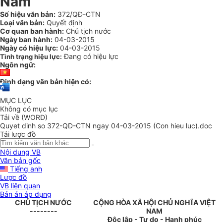
Nam
Số hiệu văn bản:
372/QĐ-CTN
Loại văn bản:
Quyết định
Cơ quan ban hành:
Chủ tịch nước
Ngày ban hành:
04-03-2015
Ngày có hiệu lực:
04-03-2015
Đang có hiệu lực
Tình trạng hiệu lực:
Ngôn ngữ:
Định dạng văn bản hiện có:
MỤC LỤC
Không có mục lục
Tải về (WORD)
Quyet dinh so 372-QD-CTN ngay 04-03-2015 (Con hieu luc).doc
Tải lược đồ
Nội dung VB
Văn bản gốc
Tiếng anh
Lược đồ
VB liên quan
Bản án áp dụng
CHỦ TỊCH NƯỚC
CỘNG HÒA XÃ HỘI CHỦ NGHĨA VIỆT
--------
NAM
Độc lập - Tự do - Hạnh phúc