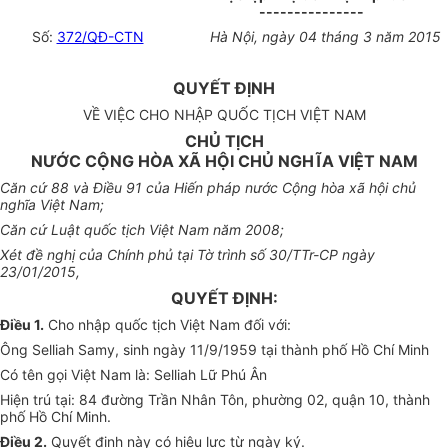
---------------
Số:
372/QĐ-CTN
Hà Nội, ngày 04 tháng 3 năm 2015
QUYẾT ĐỊNH
VỀ VIỆC CHO NHẬP QUỐC TỊCH VIỆT NAM
CHỦ TỊCH
NƯỚC CỘNG HÒA XÃ HỘI CHỦ NGHĨA VIỆT NAM
Căn cứ 88 và Điều 91 của Hiến pháp nước Cộng hòa xã hội chủ
nghĩa Việt Nam;
Căn cứ Luật quốc tịch Việt Nam năm 2008;
Xét đề nghị của Chính phủ tại Tờ trình số 30/TTr-CP ngày
23/01/2015,
QUYẾT ĐỊNH:
Điều 1.
Cho nhập quốc tịch Việt Nam đối với:
Ông Selliah Samy, sinh ngày 11/9/1959 tại thành phố Hồ Chí Minh
Có tên gọi Việt Nam là: Selliah Lữ Phú Ân
Hiện trú tại: 84 đường Trần Nhân Tôn, phường 02, quận 10, thành
phố Hồ Chí Minh.
Điều 2.
Quyết định này có hiệu lực từ ngày ký.