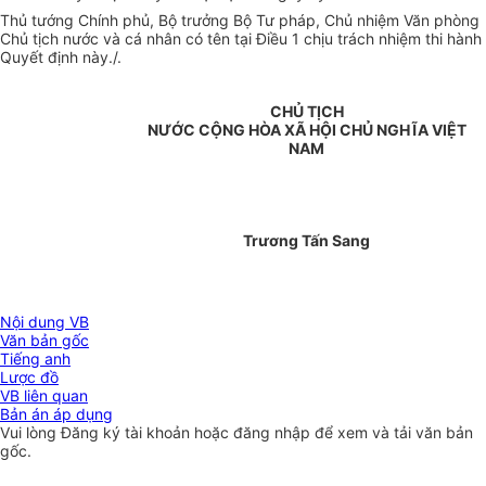
Thủ tướng Chính phủ, Bộ trưởng Bộ Tư pháp, Chủ nhiệm Văn phòng
Chủ tịch nước và cá nhân có tên tại Điều 1 chịu trách nhiệm thi hành
Quyết định này./.
CHỦ TỊCH
NƯỚC CỘNG HÒA XÃ HỘI CHỦ NGHĨA VIỆT
NAM
Trương Tấn Sang
Nội dung VB
Văn bản gốc
Tiếng anh
Lược đồ
VB liên quan
Bản án áp dụng
Vui lòng
Đăng ký
tài khoản hoặc
đăng nhập
để xem và tải văn bản
gốc.