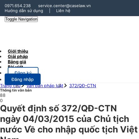
0971.654.238
service.center@caselaw.vn
Hướng dẫn sử dụng
|
Liên hệ
Toggle Navigation
Giới thiệu
Giải pháp
Bảng giá
Bài viết
Đăng ký
Đăng nhập
Trang chủ
Văn bản pháp luật
372/QĐ-CTN
Thông tin văn bản
88
0
Quyết định số 372/QĐ-CTN
ngày 04/03/2015 của Chủ tịch
nước Về cho nhập quốc tịch Việt