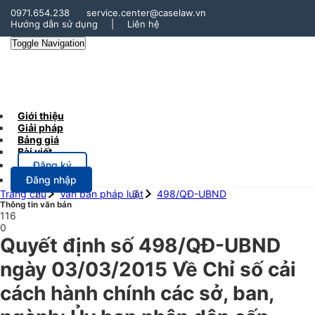
0971.654.238
service.center@caselaw.vn
Hướng dẫn sử dụng
|
Liên hệ
Toggle Navigation
Giới thiệu
Giải pháp
Bảng giá
Bài viết
Đăng ký
Đăng nhập
Trang chủ
Văn bản pháp luật
498/QĐ-UBND
Thông tin văn bản
116
0
Quyết định số 498/QĐ-UBND
ngày 03/03/2015 Về Chỉ số cải
cách hành chính các sở, ban,