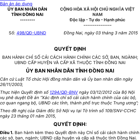
Bản án áp dụng
ỦY BAN NHÂN DÂN
CỘNG HÒA XÃ HỘI CHỦ NGHĨA VIỆT
TỈNH ĐỒNG NAI
NAM
--------
Độc lập - Tự do - Hạnh phúc
---------------
Số:
498/QĐ-UBND
Đồng Nai, ngày 03 tháng 3 năm 2015
QUYẾT ĐỊNH
BAN HÀNH CHỈ SỐ CẢI CÁCH HÀNH CHÍNH CÁC SỞ, BAN, NGÀNH;
UBND CẤP HUYỆN VÀ CẤP XÃ THUỘC TỈNH ĐỒNG NAI
ỦY BAN NHÂN DÂN TỈNH ĐỒNG NAI
Căn cứ Luật Tổ chức Hội đồng nhân dân và Ủy ban nhân dân ngày
26/11/2003;
Thực hiện
Quyết định số
1294/QĐ-BNV
ngày 03/12/2012 của Bộ Nội
vụ phê duyệt Đề án “Xác định chỉ số cải cách hành chính của các bộ,
cơ quan ngang bộ, UBND các tỉnh, thành phố trực thuộc Trung ương”
;
Theo đề nghị của Giám đốc Sở Nội vụ tại Tờ trình số 109/SNV-CCHC
ngày 23 tháng 01 năm 2015,
QUYẾT ĐỊNH:
Điều 1.
Ban hành kèm theo Quyết định này Chỉ số
cải cách hành chính
các sở, ban, ngành; UBND cấp huyện và cấp xã thuộc tỉnh Đồng Nai.