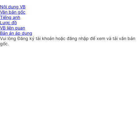
Nội dung VB
Văn bản gốc
Tiếng anh
Lược đồ
VB liên quan
Bản án áp dụng
Vui lòng
Đăng ký
tài khoản hoặc
đăng nhập
để xem và tải văn bản
gốc.