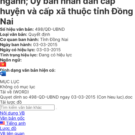
ngành; Ủy ban nhân dân cấp
huyện và cấp xã thuộc tỉnh Đồng
Nai
Số hiệu văn bản:
498/QĐ-UBND
Loại văn bản:
Quyết định
Cơ quan ban hành:
Tỉnh Đồng Nai
Ngày ban hành:
03-03-2015
Ngày có hiệu lực:
03-03-2015
Đang có hiệu lực
Tình trạng hiệu lực:
Ngôn ngữ:
Định dạng văn bản hiện có:
MỤC LỤC
Không có mục lục
Tải về (WORD)
Quyet dinh so 498-QD-UBND ngay 03-03-2015 (Con hieu luc).doc
Tải lược đồ
Nội dung VB
Văn bản gốc
Tiếng anh
Lược đồ
VB liên quan