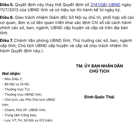
Điều 5.
Quyết định này thay thế Quyết định số
2141/QĐ-UBND
ngày
11/7/2013 của UBND tỉnh và có hiệu lực thi hành kể từ ngày ký.
Điều 6.
Giao trách nhiệm Giám đốc Sở Nội vụ chủ trì, phối hợp với các
cơ quan, đơn vị có liên quan triển khai xác định Chỉ số
cải cách hành
chính các sở, ban, ngành; UBND cấp huyện và cấp xã trên địa bàn
tỉnh.
Điều 7.
Chánh Văn phòng UBND tỉnh, Thủ trưởng các sở, ban, ngành
cấp tỉnh; Chủ tịch UBND cấp huyện và cấp xã chịu trách nhiệm thi
hành Quyết định này./.
TM. ỦY BAN NHÂN DÂN
CHỦ TỊCH
Nơi nhận:
- Như Điều 7;
- Bộ Nội vụ (A+B);
- Thường trực TU;
- Thường trực HĐND tỉnh;
Đinh Quốc Thái
- Chủ tịch, các Phó Chủ tịch UBND
tỉnh;
- Chánh, Phó VP. UBND tỉnh;
- Trung tâm Công báo;
- Lưu: VT,TH, Sở Nội vụ (02 bản).