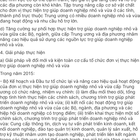
các địa phương còn khó khăn. Tập trung nâng cấp cơ sở vật chất
cho đơn vị thực hiện trợ giúp doanh nghiệp nhỏ và vừa ở các tỉnh,
thành phố trực thuộc Trung ương có nhiều doanh nghiệp nhỏ và vừa
đang hoạt động và nhu cầu hỗ trợ lớn.
d) Tăng cường sự phối hợp thực hiện trợ giúp doanh nghiệp nhỏ và
vừa giữa các Bộ, ngành, giữa cấp Trung ương và địa phương nhằm
nâng cao hiệu quả sử dụng các nguồn lực trợ giúp doanh nghiệp
nhỏ và vừa.
4. Giải pháp thực hiện
a) Giải pháp về đổi mới và kiện toàn cơ cấu tổ chức đơn vị thực hiện
trợ giúp doanh nghiệp nhỏ và vừa
Trong năm 2015:
- Bộ Kế hoạch và Đầu tư tổ chức lại và nâng cao hiệu quả hoạt động
của đơn vị thực hiện trợ giúp doanh nghiệp nhỏ và vừa cấp Trung
ương có chức năng, nhiệm vụ chính: (i) làm đầu mối theo dõi, tổng
hợp tình hình thực hiện các chính sách, chương trình trợ giúp phát
triển doanh nghiệp nhỏ và vừa; (ii) kết nối các hoạt động trợ giúp
doanh nghiệp nhỏ và vừa của các Bộ, ngành, địa phương và các
hiệp hội doanh nghiệp có trọng điểm; (iii) triển khai thực hiện một số
chính sách, chương trình trợ giúp phát triển doanh nghiệp nhỏ và
vừa: Cung cấp thông tin, dịch vụ tư vấn phát triển kinh doanh, kết
nối doanh nghiệp, đào tạo quản trị kinh doanh, quản lý sản xuất, hỗ
trợ kỹ thuật nhằm ươm tạo doanh nghiệp, phát triển liên kết ngành
trong các lĩnh vực có lợi thế cạnh tranh, tạo giá trị gia tăng cao; (iv)