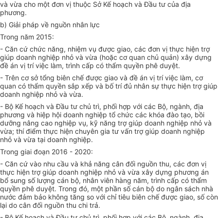
và vừa cho một đơn vị thuộc Sở Kế hoạch và Đầu tư của địa
phương.
b) Giải pháp về nguồn nhân lực
Trong năm 2015:
- Căn cứ chức năng, nhiệm vụ được giao, các đơn vị thực hiện trợ
giúp doanh nghiệp nhỏ và vừa (hoặc cơ quan chủ quản) xây dựng
đề án vị trí việc làm, trình cấp có thẩm quyền phê duyệt.
- Trên cơ sở tổng biên chế được giao và đề án vị trí việc làm, cơ
quan có thẩm quyền sắp xếp và bố trí đủ nhân sự thực hiện trợ giúp
doanh nghiệp nhỏ và vừa.
- Bộ Kế hoạch và Đầu tư chủ trì, phối hợp với các Bộ, ngành, địa
phương và hiệp hội doanh nghiệp tổ chức các khóa đào tạo, bồi
dưỡng nâng cao nghiệp vụ, kỹ năng trợ giúp doanh nghiệp nhỏ và
vừa; thí điểm thực hiện chuyên gia tư vấn trợ giúp doanh nghiệp
nhỏ và vừa tại doanh nghiệp.
Trong giai đoạn 2016 - 2020:
- Căn cứ vào nhu cầu và khả năng cân đối nguồn thu, các đơn vị
thực hiện trợ giúp doanh nghiệp nhỏ và vừa xây dựng phương án
bổ sung số lượng cán bộ, nhân viên hàng năm, trình cấp có thẩm
quyền phê duyệt. Trong đó, một phần số cán bộ do ngân sách nhà
nước đảm bảo không tăng so với chỉ tiêu biên chế được giao, số còn
lại do cân đối nguồn thu chi trả.
- Bộ Kế hoạch và Đầu tư chủ trì, phối hợp với các Bộ, ngành, địa