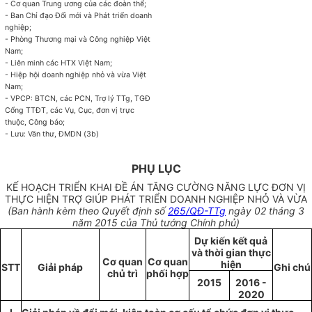
- Cơ quan Trung ương của các đoàn thể;
- Ban Chỉ đạo Đổi mới và Phát triển doanh
nghiệp;
- Phòng Thương mại và Công nghiệp Việt
Nam;
- Liên minh các HTX Việt Nam;
- Hiệp hội doanh nghiệp nhỏ và vừa Việt
Nam;
- VPCP: BTCN, các PCN, Trợ lý TTg, TGĐ
Cổng TTĐT, các Vụ, Cục, đơn vị trực
thuộc, Công báo;
- Lưu: Văn thư, ĐMDN (3b)
PHỤ LỤC
KẾ HOẠCH TRIỂN KHAI ĐỀ ÁN TĂNG CƯỜNG NĂNG LỰC ĐƠN VỊ
THỰC HIỆN TRỢ GIÚP PHÁT TRIỂN DOANH NGHIỆP NHỎ VÀ VỪA
(Ban hành kèm theo Quyết định số
265/QĐ-TTg
ngày 02 tháng 3
năm 2015 của Thủ tướng Chính phủ)
Dự kiến kết quả
và thời gian thực
Cơ quan
Cơ quan
hiện
STT
Giải pháp
Ghi chú
chủ trì
ph
ố
i h
ợ
p
2015
2016 -
2020