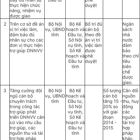
thực hiện chức
duyệt
năng, nhiệm vụ
được giao
2
Trên cơ sở đề án
Bộ Nội
Bộ Kế
Bố trí đủ
Ngân
vị trí việc làm,
vụ, UBND
hoạch và
cán bộ
sách
đảm bảo đủ
tỉnh
Đầu tư,
theo đề
nhà
nhân sự cho các
Sở Nội
án vị trí
nước
đơn vị thực hiện
vụ tỉnh,
việc làm
đảm
trợ giúp DNNVV
Sở Kế
được
bảo
hoạch và
phê
theo chỉ
Đầu tư
duyệt
tiêu
tỉnh
biên
chế
được
giao.
3
Tăng cường đội
Bộ Nội
Bộ Kế
Số lượng
Cân đối
ngũ cán bộ
vụ, UBND
hoạch và
cán bộ
nguồn
chuyên trách
tỉnh
Đầu tư,
tăng 15 -
thu, huy
trong công tác
Sở Nội
20% so
động
trợ giúp phát
vụ tỉnh,
với giai
các
triển DNNVV căn
Sở Kế
đoạn
nguồn
cứ vào nhu cầu
hoạch và
2014 -
tài trợ
trợ giúp, các
Đầu tư
2015
hợp
nguồn thu và tài
tỉnh
pháp
trợ hợp pháp
khác.