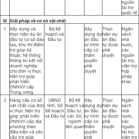
nguồn
tài trợ
quốc tế
III
Giải pháp về cơ sở vật chất
1
Xây dựng và
Bộ Kế
Xây
Thực
Ngân
thực hiện dự án
hoạch và
dựng dự
hiện dự
sách
đầu tư cơ sở đào
Đầu tư
án đầu
án đầu
nhà
tạo, khu thí điểm
tư trình
tư được
nước,
trợ giúp kỹ
cấp có
phê
các
thuật, hệ thống
thẩm
duyệt
nguồn
thông tin kết nối
quyền
tài trợ,
doanh nghiệp
phê
viện trợ
cho đơn vị thực
duyệt
hợp
hiện trợ giúp
pháp
phát triển
khác
DNNVV cấp
Trung ương.
2
Nâng cấp cơ sở
UBND
Bộ Kế
Xây
Thực
Ngân
vật chất của đơn
tỉnh, Sở
hoạch và
dựng dự
hiện dự
sách
vị thực hiện trợ
Kế hoạch
Đầu tư,
án đầu
án đầu
nhà
giúp phát triển
và Đầu tư
các Sở,
tư trình
tư được
nước,
DNNVV cấp địa
ngành
cấp có
phê
các
phương theo
liên quan
thẩm
duyệt
nguồn
điều kiện và yêu
quyền
tài trợ,
cầu trợ giúp
phê
viện trợ