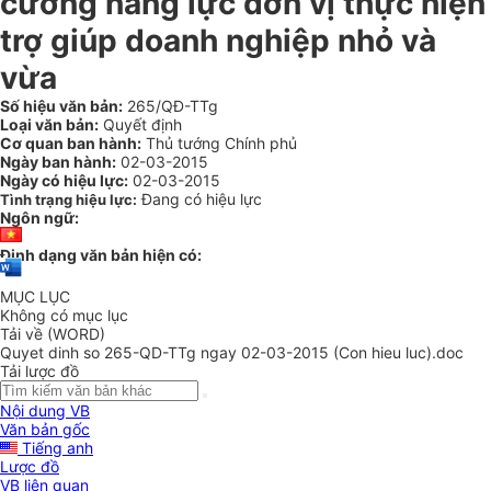
cường năng lực đơn vị thực hiện
trợ giúp doanh nghiệp nhỏ và
vừa
Số hiệu văn bản:
265/QĐ-TTg
Loại văn bản:
Quyết định
Cơ quan ban hành:
Thủ tướng Chính phủ
Ngày ban hành:
02-03-2015
Ngày có hiệu lực:
02-03-2015
Đang có hiệu lực
Tình trạng hiệu lực:
Ngôn ngữ:
Định dạng văn bản hiện có:
MỤC LỤC
Không có mục lục
Tải về (WORD)
Quyet dinh so 265-QD-TTg ngay 02-03-2015 (Con hieu luc).doc
Tải lược đồ
Nội dung VB
Văn bản gốc
Tiếng anh
Lược đồ
VB liên quan