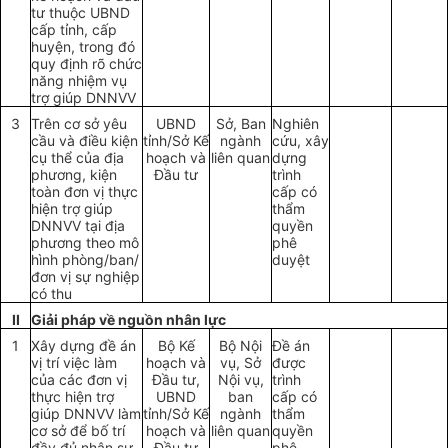
tư thuộc UBND
cấp tỉnh, cấp
huyện, trong đó
quy định rõ chức
năng nhiệm vụ
trợ giúp DNNVV
3
Trên cơ sở yêu
UBND
Sở, Ban
Nghiên
cầu và điều kiện
tỉnh/Sở Kế
ngành
cứu, xây
cụ thể của địa
hoạch và
liên quan
dựng
phương, kiện
Đầu tư
trình
toàn đơn vị thực
cấp có
hiện trợ giúp
thẩm
DNNVV tại địa
quyền
phương theo mô
phê
hình phòng/ban/
duyệt
đơn vị sự nghiệp
có thu
II
Giải pháp về nguồn nhân lực
1
Xây dựng đề án
Bộ Kế
Bộ Nội
Đề án
vị trí việc làm
hoạch và
vụ, Sở
được
của các đơn vị
Đầu tư,
Nội vụ,
trình
thực hiện trợ
UBND
ban
cấp có
giúp DNNVV làm
tỉnh/Sở Kế
ngành
thẩm
cơ sở để bố trí
hoạch và
liên quan
quyền
đầy đủ nhân sự
Đầu tư
phê