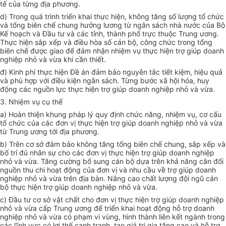
tế của từng địa phương.
d) Trong quá trình triển khai thực hiện, không tăng số lượng tổ chức
và tổng biên chế chung hưởng lương từ ngân sách nhà nước của Bộ
Kế hoạch và Đầu tư và các tỉnh, thành phố trực thuộc Trung ương.
Thực hiện sắp xếp và điều hòa số cán bộ, công chức trong tổng
biên chế được giao để đảm nhận nhiệm vụ thực hiện trợ giúp doanh
nghiệp nhỏ và vừa khi cần thiết.
đ) Kinh phí thực hiện Đề án đảm bảo nguyên tắc tiết kiệm, hiệu quả
và phù hợp với điều kiện ngân sách. Từng bước xã hội hóa, huy
động các nguồn lực thực hiện trợ giúp doanh nghiệp nhỏ và vừa.
3. Nhiệm vụ cụ thể
a) Hoàn thiện khung pháp lý quy định chức năng, nhiệm vụ, cơ cấu
tổ chức của các đơn vị thực hiện trợ giúp doanh nghiệp nhỏ và vừa
từ Trung ương tới địa phương.
b) Trên cơ sở đảm bảo không tăng tổng biên chế chung, sắp xếp và
bố trí đủ nhân sự cho các đơn vị thực hiện trợ giúp doanh nghiệp
nhỏ và vừa. Tăng cường bổ sung cán bộ dựa trên khả năng cân đối
nguồn thu chi hoạt động của đơn vị và nhu cầu về trợ giúp doanh
nghiệp nhỏ và vừa trên địa bàn. Nâng cao chất lượng đội ngũ cán
bộ thực hiện trợ giúp doanh nghiệp nhỏ và vừa.
c) Đầu tư cơ sở vật chất cho đơn vị thực hiện trợ giúp doanh nghiệp
nhỏ và vừa cấp Trung ương để triển khai hoạt động hỗ trợ doanh
nghiệp nhỏ và vừa có phạm vi vùng, hình thành liên kết ngành trong
các lĩnh vực có lợi thế cạnh tranh, tạo giá trị gia tăng cao và hỗ trợ