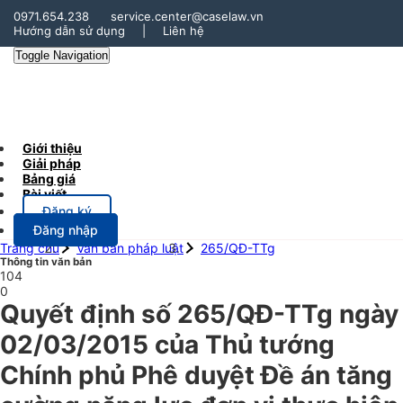
0971.654.238
service.center@caselaw.vn
Hướng dẫn sử dụng
|
Liên hệ
Toggle Navigation
Giới thiệu
Giải pháp
Bảng giá
Bài viết
Đăng ký
Đăng nhập
Trang chủ
Văn bản pháp luật
265/QĐ-TTg
Thông tin văn bản
104
0
Quyết định số 265/QĐ-TTg ngày
02/03/2015 của Thủ tướng
Chính phủ Phê duyệt Đề án tăng