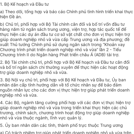
1. Bộ Kế hoạch và Đầu tư
a) Theo dõi, tổng hợp và báo cáo Chính phủ tình hình triển khai thực
hiện Đề án.
b) Chủ trì, phối hợp với Bộ Tài chính cân đối và bố trí vốn đầu tư
hàng năm từ ngân sách trung ương, viện trợ, hợp tác quốc tế để
thực hiện các dự án đầu tư cơ sở vật chất cho đơn vị thực hiện trợ
giúp doanh nghiệp nhỏ và vừa cấp Trung ương và địa phương; đề
xuất Thủ tướng Chính phủ sử dụng ngân sách trong “Khoản vay
Chương trình phát triển doanh nghiệp nhỏ và vừa” lần 2 - Tiểu
Chương trình II do Ngân hàng Phát triển châu Á (ADB) tài trợ.
2. Bộ Tài chính chủ trì, phối hợp với Bộ Kế hoạch và Đầu tư cân đối
và bố trí ngân sách chi thường xuyên để thực hiện các hoạt động
trợ giúp doanh nghiệp nhỏ và vừa.
3. Bộ Nội vụ chủ trì, phối hợp với Bộ Kế hoạch và Đầu tư, Ủy ban
nhân dân cấp tỉnh hướng dẫn về tổ chức nhân sự để bảo đảm
nguồn nhân lực cho các đơn vị thực hiện trợ giúp phát triển doanh
nghiệp nhỏ và vừa.
4. Các Bộ, ngành tăng cường phối hợp với các đơn vị thực hiện trợ
giúp doanh nghiệp nhỏ và vừa trong triển khai thực hiện các chủ
trương, chính sách, chương trình hoạt động trợ giúp doanh nghiệp
nhỏ và vừa thuộc ngành, lĩnh vực quản lý.
5. Ủy ban nhân dân các tỉnh, thành phố trực thuộc Trung ương
a) Có trách nhiệm trợ giúp phát triển doanh nghiệp nhỏ và vừa trên