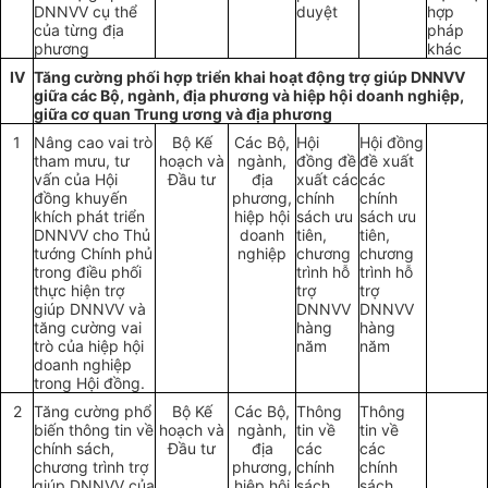
DNNVV cụ thể
duyệt
hợp
của từng địa
pháp
phương
khác
IV
Tăng cường phối hợp triển khai hoạt động trợ giúp DNNVV
giữa các Bộ, ngành, địa phương và hiệp hội doanh nghiệp,
giữa cơ quan Trung ương và địa phương
1
Nâng cao vai trò
Bộ Kế
Các Bộ,
Hội
Hội đồng
tham mưu, tư
hoạch và
ngành,
đồng đề
đề xuất
vấn của Hội
Đầu tư
địa
xuất các
các
đồng khuyến
phương,
chính
chính
khích phát triển
hiệp hội
sách ưu
sách ưu
DNNVV cho Thủ
doanh
tiên,
tiên,
tướng Chính phủ
nghiệp
chương
chương
trong điều phối
trình hỗ
trình hỗ
thực hiện trợ
trợ
trợ
giúp DNNVV và
DNNVV
DNNVV
tăng cường vai
hàng
hàng
trò của hiệp hội
năm
năm
doanh nghiệp
trong Hội đồng.
2
Tăng cường phổ
Bộ Kế
Các Bộ,
Thông
Thông
biến thông tin về
hoạch và
ngành,
tin về
tin về
chính sách,
Đầu tư
địa
các
các
chương trình trợ
phương,
chính
chính
giúp DNNVV của
hiệp hội
sách,
sách,