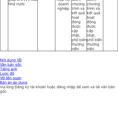
Nhà nước
doanh
chương
chương
nghiệp
trình và
trình và
kết quả
kết quả
hoạt
hoạt
động
động
được
được
cập
cập
nhật,
nhật,
phổ biến
phổ biến
thường
thường
niên
niên
Nội dung VB
Văn bản gốc
Tiếng anh
Lược đồ
VB liên quan
Bản án áp dụng
Vui lòng
Đăng ký
tài khoản hoặc
đăng nhập
để xem và tải văn bản
gốc.