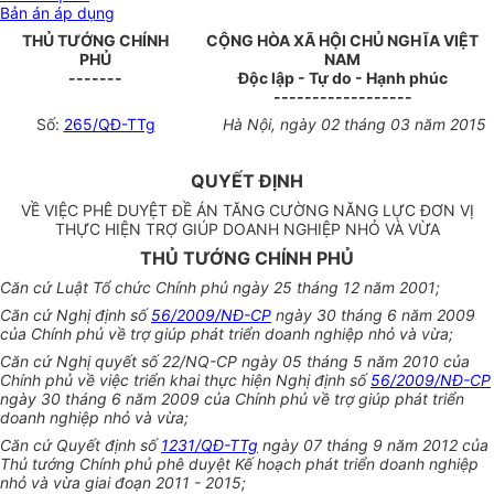
Bản án áp dụng
THỦ TƯỚNG CHÍNH
CỘNG HÒA XÃ HỘI CHỦ NGHĨA VIỆT
PHỦ
NAM
-------
Độc lập - Tự do - Hạnh phúc
------------------
Số:
265/QĐ-TTg
Hà Nội, ngày 02 tháng 03 năm 2015
QUYẾT ĐỊNH
VỀ VIỆC PHÊ DUYỆT ĐỀ ÁN TĂNG CƯỜNG NĂNG LỰC ĐƠN VỊ
THỰC HIỆN TRỢ GIÚP DOANH NGHIỆP NHỎ VÀ VỪA
THỦ TƯỚNG CHÍNH PHỦ
Căn cứ Luật Tổ chức Chính phủ ngày 25 tháng 12 năm 2001;
Căn cứ Nghị định số
56/2009/NĐ-CP
ngày 30 tháng 6 năm 2009
của Chính phủ về trợ giúp phát triển doanh nghiệp nhỏ và vừa;
Căn cứ Nghị quyết số 22/NQ-CP ngày 05 tháng 5 năm 2010 của
Chính phủ về việc triển khai thực hiện Nghị định số
56/2009/NĐ-CP
ngày 30 tháng 6 năm 2009 của Chính phủ về trợ giúp phát triển
doanh nghiệp nhỏ và vừa;
Căn cứ Quyết định số
1231/QĐ-TTg
ngày 07 tháng 9 năm 2012 của
Thủ tướng Chính phủ phê duyệt Kế hoạch phát triển doanh nghiệp
nhỏ và vừa giai đoạn 2011 - 2015;