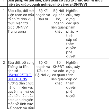
I
Giải pháp về đổi mới, kiện toàn cơ cấu tổ chức đơn vị thực
hiện trợ giúp doanh nghiệp nhỏ và vừa (DNNVV)
1
Sắp xếp, đổi mới
Bộ Kế
Bộ Nội
Nghiên
kiện toàn cơ cấu
hoạch và
vụ, các
cứu, xây
tổ chức đơn vị
Đầu tư
Bộ,
dựng
thực hiện trợ
ngành
các quy
giúp DNNVV
liên quan
phạm
Trung ương
khác
pháp lý
trình
cấp có
thẩm
quyền
phê
duyệt
2
Sửa đổi, bổ sung
Bộ Kế
Sở
Nghiên
Thông tư liên
hoạch và
KH&ĐT
cứu, xây
tịch số
Đầu tư,
và các
dựng
05/2009/TTLT-
Bộ Nội vụ
cơ quan
trình
BKHĐT-BNV
liên quan
cấp có
hướng dẫn chức
khác
thẩm
năng, nhiệm vụ,
quyền
quyền hạn và cơ
phê
cấu tổ chức của
duyệt
cơ quan chuyên
môn về lĩnh vực
kế hoạch và đầu