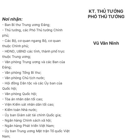
KT. THỦ TƯỚNG
PHÓ THỦ TƯỚNG
Nơi nhận:
- Ban Bí thư Trung ương Đảng;
- Thủ tướng, các Phó Thủ tướng Chính
phủ;
- Các Bộ, cơ quan ngang Bộ, cơ quan
Vũ Văn Ninh
thuộc Chính phủ;
- HĐND, UBND các tỉnh, thành phố trực
thuộc Trung ương;
- Văn phòng Trung ương và các Ban của
Đảng;
- Văn phòng Tổng Bí thư;
- Văn phòng Chủ tịch nước;
- Hội đồng Dân tộc và các Ủy ban của
Quốc hội;
- Văn phòng Quốc hội;
- Tòa án nhân dân tối cao;
- Viện Kiểm sát nhân dân tối cao;
- Kiểm toán Nhà nước;
- Ủy ban Giám sát tài chính Quốc gia;
- Ngân hàng Chính sách xã hội;
- Ngân hàng Phát triển Việt Nam;
- Ủy ban Trung ương Mặt trận Tổ quốc Việt
Nam;