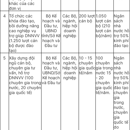
khác của các
đơn vị
4
Tổ chức các
Bộ Kế
Các Bộ,
200 lượt
1.050
Ngân
khóa đào tạo,
hoạch và
ngành,
cán bộ
lượt cán
sách
bồi dưỡng nâng
Đầu tư,
hiệp hội
bộ (210
nhà
cao nghiệp vụ
UBND
doanh
lượt cán
nước hỗ
trợ giúp DNNVV
tỉnh/Sở Kế
nghiệp
bộ/năm)
trợ 50%
(1.250 lượt cán
hoạch và
kinh phí
bộ được đào
Đầu tư
đào tạo
tạo)
5
Xây dựng đội
Bộ Kế
Các Bộ,
10 - 15
100
Ngân
ngũ cán bộ,
hoạch và
ngành,
chuyên
chuyên
sách
chuyên gia tư
Đầu tư,
hiệp hội
gia qu
ố
c
gia trong
nhà
vấn, hỗ trợ
UBND/Sở
doanh
tế/năm
nước 15
nước hỗ
DNNVV (100
Kế hoạch
nghiệp
- 20
trợ 50%
chuyên gia trong
và Đầu tư
chuyên
kinh phí
nước, 20 chuyên
gia quốc
đào tạo
gia quốc tế)
tế/năm.
chuyên
gia
trong
nước,
chuyên
gia
quốc tế
do