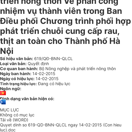
triển nông thôn Về phân công
nhiệm vụ thành viên trong Ban
Điều phối Chương trình phối hợp
phát triển chuỗi cung cấp rau,
thịt an toàn cho Thành phố Hà
Nội
Số hiệu văn bản:
619/QĐ-BNN-QLCL
Loại văn bản:
Quyết định
Cơ quan ban hành:
Bộ Nông nghệp và phát triển nông thôn
Ngày ban hành:
14-02-2015
Ngày có hiệu lực:
14-02-2015
Đang có hiệu lực
Tình trạng hiệu lực:
Ngôn ngữ:
Định dạng văn bản hiện có:
MỤC LỤC
Không có mục lục
Tải về (WORD)
Quyet dinh so 619-QD-BNN-QLCL ngay 14-02-2015 (Con hieu
luc).doc