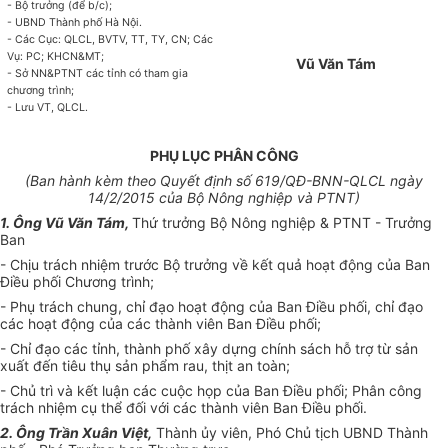
- Bộ trưởng (để b/c);
- UBND Thành phố Hà Nội.
- Các Cục: QLCL, BVTV, TT, TY, CN; Các
Vụ: PC; KHCN&MT;
Vũ Văn Tám
- Sở NN&PTNT các tỉnh có tham gia
chương
tr
ình;
- Lưu VT, QLCL
.
PHỤ LỤC PHÂN CÔNG
(Ban hành kèm theo Quyết định số 619/
QĐ-BNN-QLCL
ngày
14/2/2015 của
Bộ Nông nghiệp và PTNT)
1. Ông Vũ Văn Tám,
Thứ trưởng Bộ Nông nghiệp & PTNT - Trưởng
Ban
- Chịu trách nhiệm trước Bộ trưởng về kết quả hoạt động của Ban
Điều phối Chương trình;
- Phụ trách chung, chỉ đạo hoạt động của Ban Điều phối, chỉ đạo
các hoạt động của các thành viên Ban Điều phối;
- Chỉ đạo các tỉnh, thành phố xây dựng chính sách hỗ trợ t
ừ
sản
xuất đến tiêu thụ sản ph
ẩ
m rau, thịt an toàn;
- Chủ trì và kết luận các cuộc họp của Ban Điều phối; Phân công
trách nhiệm cụ thể đối với các thành viên Ban Điều phối.
2. Ông Trần Xuân Việt,
Thành ủy viên, Phó Chủ tịch UBND Thành