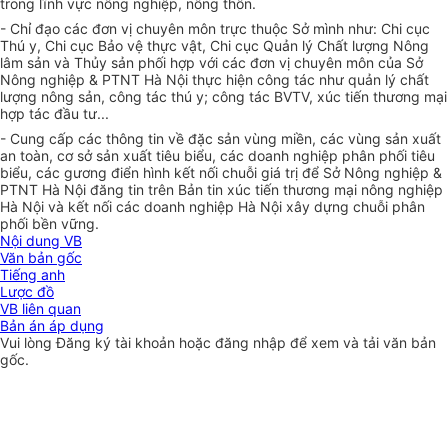
trong lĩnh vực nông nghiệp, nông thôn.
- Chỉ đạo các đơn vị chuyên môn trực thuộc Sở mình như: Chi cục
Thú y, Chi cục Bảo vệ thực vật, Chi cục Quản lý Chất lượng Nông
lâm sản và Thủy sản phối hợp với các đơn vị chuyên môn của Sở
Nông nghiệp & PTNT Hà Nội thực hiện công tác như quản lý chất
lượng nông sản, công tác thú y; công tác BVTV, xúc tiến thương mại
hợp tác đầu tư...
- Cung cấp các thông tin về đặc sản vùng miền, các vùng sản xuất
an toàn, cơ sở sản xuất tiêu biểu, các doanh nghiệp phân phối tiêu
biểu, các gương điển hình kết nối chuỗi giá trị để Sở Nông nghiệp &
PTNT Hà Nội đăng tin trên Bản tin xúc tiến thương mại nông nghiệp
Hà Nội và kết nối các doanh nghiệp Hà Nội xây dựng chuỗi phân
phối bền vững.
Nội dung VB
Văn bản gốc
Tiếng anh
Lược đồ
VB liên quan
Bản án áp dụng
Vui lòng
Đăng ký
tài khoản hoặc
đăng nhập
để xem và tải văn bản
gốc.