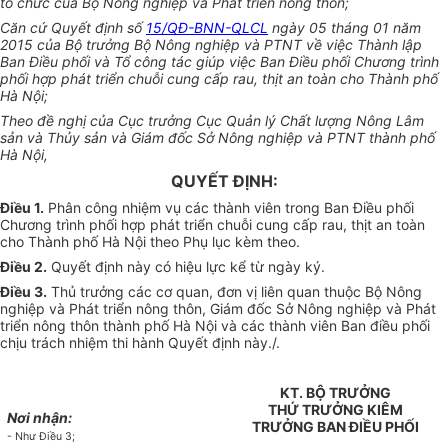
tổ chức của Bộ Nông nghiệp và Phát triển nông thôn;
Căn cứ Quyết định số
15/QĐ-BNN-QLCL
ngày 05 tháng 01 năm
2015 của Bộ trưởng Bộ Nông nghiệp và PTNT về việc Thành lập
Ban Điều phối và Tổ công tác giúp việc Ban Điều
phối
Chương trình
phối hợp phát triển chuỗi cung cấp rau, thịt an toàn cho Thành phố
Hà Nội;
Theo đề nghị của Cục trưởng Cục Quản lý Chất lượng Nông Lâm
sản và Thủy sản và Giám đốc Sở Nông nghiệp và PTNT thành phố
Hà Nội,
QUYẾT ĐỊNH:
Điều 1.
Phân công nhiệm vụ các thành viên trong Ban Điều phối
Chương trình ph
ố
i h
ợ
p phát triển chuỗi cung cấp rau, thịt an toàn
cho Thành phố Hà Nội theo Phụ lục kèm theo.
Điều 2.
Quyết đị
nh
này có hiệu lực kể từ ngày ký.
Điều 3.
Thủ trưởng các cơ quan, đơn vị liên quan thuộc Bộ Nông
nghiệp và Phát triển nông thôn, Giám đốc Sở Nông nghiệp và Phát
triển nông thôn thành phố Hà Nội và các thành viên Ban đi
ề
u ph
ố
i
chịu trách nhiệm thi hành Quyết định này./.
KT. BỘ TRƯỞNG
THỨ TRƯỞNG KIÊM
Nơi nhận:
TRƯỞNG BAN ĐIỀU PHỐI
- Như Điều 3;