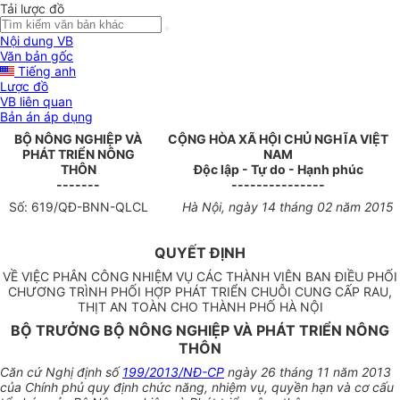
Tải lược đồ
Nội dung VB
Văn bản gốc
Tiếng anh
Lược đồ
VB liên quan
Bản án áp dụng
BỘ NÔNG NGHIỆP VÀ
CỘNG HÒA XÃ HỘI CHỦ NGHĨA VIỆT
PHÁT TRIỂN NÔNG
NAM
THÔN
Độc lập - Tự do - Hạnh phúc
-------
---------------
Số:
619
/QĐ-BNN-QLCL
Hà Nội, ngày 1
4
tháng 02 năm 20
1
5
QUYẾT ĐỊNH
VỀ VIỆC PHÂN CÔNG NHIỆM VỤ CÁC THÀNH VIÊN BAN ĐIỀU PHỐI
CHƯƠNG TRÌNH PHỐI HỢP PHÁT TRIỂN CHUỖI CUNG CẤP RAU,
THỊT AN TOÀN CHO THÀNH PHỐ HÀ NỘI
BỘ TRƯỞNG BỘ NÔNG NGHIỆP VÀ PHÁT TRIỂN NÔNG
THÔN
Căn cứ Nghị định số
199/2013/NĐ-CP
ngày 26 tháng 11 năm 2013
của Chính phủ quy định chức năng, nhiệm vụ, quyền hạn và cơ cấu