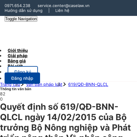
0971.654.238
service.center@caselaw.vn
Hướng dẫn sử dụng
|
Liên hệ
Toggle Navigation
Giới thiệu
Giải pháp
Bảng giá
Bài viết
Đăng ký
Đăng nhập
Trang chủ
Văn bản pháp luật
619/QĐ-BNN-QLCL
Thông tin văn bản
82
0
Quyết định số 619/QĐ-BNN-
QLCL ngày 14/02/2015 của Bộ
trưởng Bộ Nông nghiệp và Phát