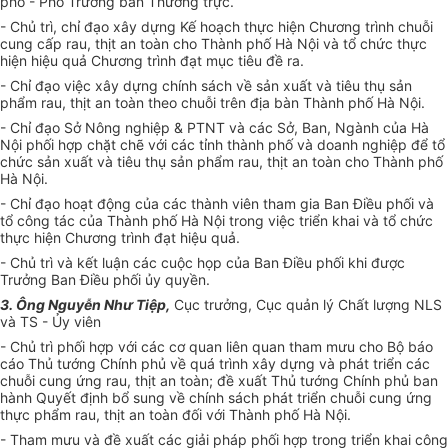
phố - Phó Trưởng ban Thường trực.
- Chủ trì, chỉ đạo xây dựng Kế hoạch thực hiện Chương trình chuỗ
i
cung cấp rau, thịt an toàn cho
Thành
phố Hà Nội và tổ chức thực
hiện hiệu quả Chương trình đạt mục tiêu đề ra.
- Chỉ đạo việc xây dựng chính sách về sản xuất và tiêu thụ sản
phẩm rau, thịt an toàn theo chuỗi trên địa bàn Thành phố Hà Nội.
- Chỉ đạo Sở Nông nghiệp & PTNT và các Sở, Ban, Ngành của Hà
Nội phối hợp chặt chẽ với các tỉnh thành phố và doanh nghiệp để tổ
chức sản xuất và tiêu thụ sản phẩm rau, thịt an toàn cho Thành phố
Hà Nội.
- Chỉ đạo hoạt động của các thành viên tham gia Ban Điều phối và
tổ công tác của Thành phố Hà Nội trong việc triển khai và tổ chức
thực hiện Chương trình đạt hiệu quả.
- Chủ trì và kết luận các cuộc họp của Ban Điều phối khi được
Trưởng Ban Điều phối ủy quyền.
3. Ông Nguyễn Như Tiệp,
Cục trưởng, Cục quản lý Chất lượng NLS
và TS -
Ủ
y viên
- Chủ trì phối hợp với các cơ quan liên quan tham mưu cho Bộ báo
cáo Thủ tướng Chính phủ về quá trình xây dựng và phát triển các
chuỗi cung
ứ
ng rau, thịt an toàn; đề xuất Thủ tướng Chính phủ ban
hành Quyết định bổ sung về chính sách phát triển chuỗi cung ứng
thực phẩm rau, thịt an toàn đối với Thành phố Hà Nội.
- Tham mưu và đề xuất các giải pháp phối hợp trong triển khai công