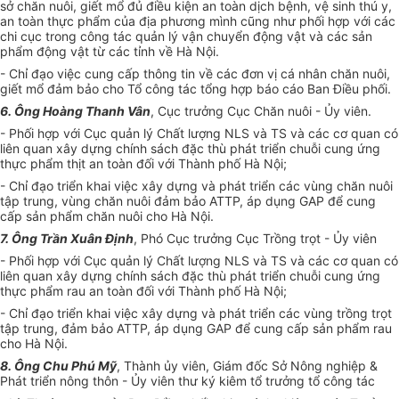
sở chăn nuôi, giết mổ đủ điều kiện an toàn dịch bệnh, vệ sinh thú y,
an toàn thực phẩm của địa phương mình cũng như phối hợp với các
chi cục trong công tác quản lý vận chuyển động vật và các sản
phẩm động vật từ các tỉnh về Hà Nội.
- Chỉ đạo việc cung cấp thông tin về các đơn vị cá nhân chăn nuôi,
giết mổ đảm bảo cho Tổ công tác tổng hợp báo cáo Ban Điều phối
.
6. Ông Hoàng Thanh Vân
, Cục trưởng Cục Chăn nuôi -
Ủ
y viên.
- Phối hợp với Cục quản lý Chất lượng NLS và TS và các cơ quan có
liên quan xây dựng chính sách đặc thù phát triển chuỗi cung ứng
thực phẩm thịt an toàn đối với Thành phố Hà Nội;
- Chỉ đạo triển khai việc xây dựng và phát triển các vùng chăn nuôi
tập trung, vùng chăn nuôi đảm bảo ATTP, áp dụng GAP để cung
cấp sản phẩm chăn nuôi cho Hà Nội.
7. Ông Trần Xuâ
n
Định
, Phó Cục trưởng Cục Trồng trọt -
Ủ
y viên
- Phối hợp với Cục quản lý Chất lượng NLS và TS và các cơ quan có
liên quan xây dựng chính sách đặc thù phát triển chuỗi cung ứng
thực phẩm rau an toàn đối với Thành phố Hà Nội;
- Chỉ đạo triển khai việc xây dựng và phát triển các vùng trồng trọt
tập trung, đảm bảo ATTP, áp dụng GAP để cung cấp sản phẩm rau
cho Hà Nội.
8. Ông Chu Ph
ú
Mỹ
, Thành ủy viên, Giám đốc Sở Nông nghiệp &
Phát triển nông thôn -
Ủ
y viên thư ký kiêm tổ trưởng tổ công tác