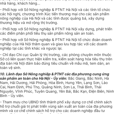
nhà hàng, khách hàng...
- Phối hợp với Sở Nông nghiệp & PTNT Hà Nội và các tỉnh tổ chức
các hội nghị, chương trình Xúc tiến thương mại cho các sản phẩm
nông nghiệp của Hà Nội và các tỉnh được quảng bá, xây dựng
thương hiệu và mở rộng thị trường.
- Phối hợp với Sở Nông nghiệp & PTNT Hà Nội xây dựng, phát triển
các điểm phân phối tiêu thụ sản phẩm nông sản an toàn.
- Phối hợp với Sở Nông nghiệp & PTNT Hà Nội tổ chức đoàn doanh
nghiệp của Hà Nội thăm quan và giao lưu hợp tác với các doanh
nghiệp tại các tỉnh khác và ngược lại.
- Chỉ đạo Chi cục Quản lý thị trường, các phòng chuyên môn thuộc
Sở có liên quan thực hiện kiểm tra, kiểm soát hàng hóa tiêu thụ trên
địa bàn Hà Nội đảm bảo đúng tiêu chuẩn về mẫu mã, tem dán, an
toàn vệ sinh.
10. Lãnh đạo Sở Nông nghiệp & PTNT các địa phương cung ứng
sản phẩm an toàn cho Hà Nội -
Ủ
y viên:
Bắc Giang, Bắc Ninh, Hà
Nam, Hải Dương, Hải Phòng, Hòa Bình, H
ư
ng Yên, Lạng Sơn, Lào
Cai, Nam Định, Phú Thọ, Quảng Ninh, Sơn La, Thái Bình, Thái
Nguyên, Vĩnh Phúc, Tuyên Quang, Yên Bái, Bắc Kạn, Điện Biên, Ninh
Bình -
Ủ
y viên.
- Tham mưu cho UBND tỉnh thành phố xây dựng cơ chế chính sách
hỗ trợ chuỗi giá trị phát triển vùng sản xuất an toàn của địa phương
mình và cơ chế chính sách hỗ trợ cho các doanh nghiệp đầu tư