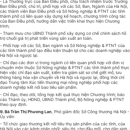
- Là Thường trực của Ban Điều phối, chịu trách nhiệm trước Trưởng
Ban Điều phối, chủ trì, phối hợp với các Sở, Ban, Ngành của Hà Nội,
các thành viên Ban Điều phối và Sở Nông nghiệp & PTNT các tỉnh
thành phố có liên quan xây dựng kế hoạch, chương trình công tác
của Ban Điều phối, hướng dẫn việc triển khai thực hiện Chương
trình;
- Tham mưu cho UBND Thành phố xây dựng cơ chế chính sách hỗ
trợ chuỗi giá trị phát triển vùng sản xuất an toàn.
- Phối hợp với các Sở, Ban ngành và Sở Nông nghiệp & PTNT của
các tỉnh thành phố tạo điều kiện thuận lợi cho các doanh nghiệp vào
Hà Nội và ngược lại.
- Chỉ đạo các đơn vị trong ngành có liên quan phối hợp với đơn vị
chuyên môn thuộc Sở Nông nghiệp & PTNT các tỉnh thành phố thực
hiện việc chỉ đạo sản xuất, kiểm tra giám sát sơ chế giết mổ, lưu
thông hàng hóa vận chuyển về Hà Nội và ngược lại, đồng thời chỉ
đạo Trung tâm Xúc tiến thương mại nông nghiệp phối hợp các
doanh nghiệp kết nối bao tiêu sản phẩm.
- Chỉ đạo, theo dõi, tổng hợp kết quả thực hiện Chương trình; báo
cáo Thành ủy, HĐND, UBND Thành phố, Bộ Nông nghiệp & PTNT
theo quy định.
9. Bà Trần Thị Phương Lan
, Phó giám đốc Sở Công thương Hà Nội -
Ủ
y viên
- Tổ chức giao thương kết nối tiêu thụ sản phẩm của các tỉnh, của
Hà Nội vào các kênh phân phối: siêu thị, chợ đầu mối, chợ dân sinh,