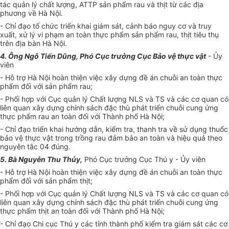
tác quản lý chất lượng, ATTP sản phẩm rau và thịt từ các địa
phương về Hà Nội.
- Chỉ đạo tổ chức triển khai giám sát, cảnh báo nguy cơ và truy
xuất, xử lý vi phạm an toàn thực phẩm sản phẩm rau, thịt tiêu thụ
trên địa bàn Hà Nội.
4. Ông Ngô Tiến Dũng, Phó Cục trưởng Cục Bảo vệ thực vật
-
Ủ
y
viên
- Hỗ trợ Hà Nội hoàn thiện v
i
ệc xây dựng đề án chuỗi an toàn thực
phẩm đối với sản phẩm rau;
- Phối hợp với Cục quản lý Chất lượng NLS và TS và các cơ quan có
liên quan xây dựng chính sách đặc thù phát triển chuỗi cung ứng
thực phẩm rau an toàn đối với Thành phố Hà Nội;
- Chỉ đạo triển khai hướng dẫn, kiểm tra, thanh tra về sử dụng thuốc
bảo vệ thực vật trong trồng rau đảm bảo an toàn và hiệu quả theo
nguyên tắc 04 đúng.
5. Bà Nguyễn Thu Thủy
,
Phó Cục trưởng Cục Thú y -
Ủ
y viên
- Hỗ trợ Hà Nội hoàn thiện việc xây dựng đề án chuỗi an toàn thực
phẩm đối với sản phẩm thịt;
- Phối hợp với Cục quản lý Chất lượng NLS và TS và các cơ quan có
liên quan xây dựng chính sách đặc thù phát triển chuỗi cung ứng
thực phẩm thịt an toàn đối với Thành phố Hà Nội;
- Chỉ đạo Chi cục Thú y các tỉnh thành phố kiểm tra giám sát các cơ