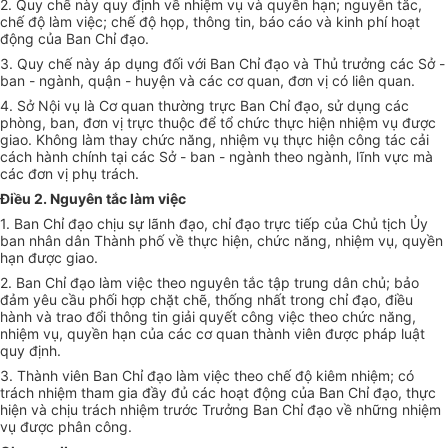
2. Quy chế này quy định về nhiệm vụ và quyền hạn; nguyên tắc,
chế độ làm việc; chế độ họp, thông tin, báo cáo và kinh phí hoạt
động của Ban Chỉ đạo.
3. Quy chế này
áp dụng
đối với Ban Chỉ đạo và Thủ trưởng các Sở -
ban - ngành, quận - huyện và các cơ quan, đơn vị có liên quan.
4. Sở Nội vụ là Cơ quan thường trực Ban Chỉ đạo, sử dụng các
phòng, ban, đơn vị trực thuộc để tổ chức thực hiện nhiệm vụ được
giao. Không làm thay chức năng, nhiệm vụ thực hiện công tác cải
cách hành chính tại các Sở - ban - ngành theo ngành, lĩnh vực mà
các
đơn vị
phụ trách.
Điều 2. Nguyên tắc làm việc
1. Ban Chỉ đạo chịu sự lãnh đạo, chỉ đạo trực tiếp của Chủ tịch
Ủy
ban
nhân dân Thành phố về thực hiện, chức năng, nhiệm vụ, quyền
hạn được giao.
2. Ban Chỉ đạo làm việc theo nguyên tắc tập trung dân chủ; bảo
đảm yêu cầu phối hợp chặt chẽ, thống nhất trong chỉ đạo, điều
hành và trao đổi thông tin giải quyết công việc theo chức năng,
nhiệm vụ, quyền hạn của các cơ quan thành viên được pháp luật
quy định.
3. Thành viên Ban Chỉ đạo làm việc theo chế độ kiêm nhiệm; có
trách nhiệm tham gia đầy đủ các hoạt động của Ban Chỉ đạo, thực
hiện và chịu trách nhiệm trước Trưởng Ban Chỉ đạo về những nhiệm
vụ được phân công.