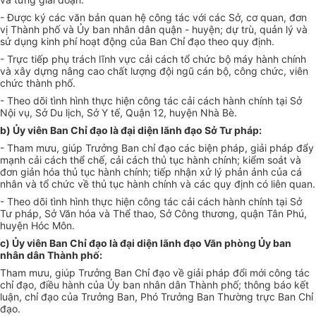
- Được ký các văn bản quan hệ công tác với các Sở, cơ quan,
đơn
vị
Thành phố
và Ủy ban nhân dân quận - huyện; dự trù, quản lý và
sử dụng kinh phí hoạt động của Ban Chỉ đạo theo quy định.
- Trực tiếp phụ trách lĩnh vực cải cách tổ chức bộ máy hành chính
và xây dựng nâng cao chất lượng đội ngũ cán bộ, công chức, viên
chức thành phố.
- Theo dõi tình hình thực hiện công tác cải cách hành chính tại Sở
Nội vụ, Sở Du lịch, Sở Y tế, Quận 12, huyện Nhà Bè.
b) Ủy viên Ban Chỉ đạo là đại diện lãnh đạo Sở Tư pháp:
- Tham mưu, giúp Trưởng Ban chỉ đạo các biện pháp, giải pháp đẩy
mạnh cải cách thể chế, cải cách thủ tục hành chính; kiểm soát và
đơn giản hóa thủ tục hành chính; tiếp nhận xử lý phản ảnh của cá
nhân và tổ chức về thủ tục hành chính và các quy định có liên quan.
- Theo dõi tình hình thực hiện công tác cải cách hành chính tại Sở
Tư pháp, Sở Văn hóa và Thể thao, Sở Công thương, quận Tân Phú,
huyện Hóc Môn.
c) Ủy viên Ban Chỉ đạo là đại diện lãnh đạo Văn phòng
Ủy ban
nhân dân Thành phố:
Tham mưu, giúp Trưởng Ban Chỉ đạo về giải pháp đổi mới công tác
chỉ đạo, điều hành của Ủy ban nhân dân Thành phố; thông báo kết
luận, chỉ đạo của Trưởng Ban, Phó Trưởng Ban Thường trực Ban Chỉ
đạo.