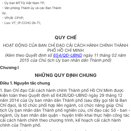
- Ủy ban
MTTQ Việt Nam TP;
- Văn phòng Thành ủy và các Ban Thành
ủy;
- VPUB: CPVP;
- Lưu: VT, (P.CCHC:2b-T);
QUY CHẾ
HOẠT ĐỘNG CỦA BAN CHỈ ĐẠO CẢI CÁCH HÀNH CHÍNH THÀNH
PHỐ HỒ CHÍ MINH
(Kèm theo Quyết định số
654/QĐ-UBND
ngày 11 tháng 02 năm
2015 của Chủ tịch
Ủy ban
nhân dân
Thành phố
)
Chương I
NHỮNG QUY ĐỊNH CHUNG
Điều 1. Nguyên tắc chung
1. Ban Chỉ đạo Cải cách hành chính Thành phố Hồ Chí Minh được
kiện toàn theo Quyết định số 6426/QĐ-
UBND
ngày 29 tháng 12
năm 2014 của
Ủy ban
nhân dân Thành phố (sau đây gọi tắt là Ban
Chỉ đạo), là tổ chức
phối hợp
liên ngành, có chức năng giúp Chủ
tịch
Ủy ban
nhân dân Thành phố nghiên cứu, chỉ đạo các Sở - ban -
ngành,
Ủy ban
nhân dân quận - huyện triển khai thực hiện công tác
cải cách hành chính theo chương trình, kế hoạch cải cách hành
chính của Thành phố.