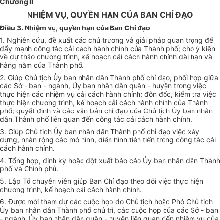
Chương II
NHIỆM VỤ, QUYỀN HẠN CỦA BAN CHỈ ĐẠO
Điều 3. Nhiệm vụ, quyền hạn của Ban Chỉ đạo
1. Nghiên cứu, đề xuất các chủ trương và giải pháp quan trọng để
đẩy mạnh công tác cải cách hành chính của Thành phố; cho ý kiến
về dự thảo chương trình,
kế hoạch
cải cách hành chính dài hạn và
hàng năm của
Thành phố
.
2. Giúp Chủ tịch
Ủy ban
nhân dân
Thành phố
chỉ đạo, phối hợp giữa
các Sở - ban - ngành,
Ủy ban
nhân dân quận - huyện trong việc
thực hiện các nhiệm vụ cải cách hành chính; đôn đốc, kiểm tra việc
thực hiện chương trình, kế hoạch cải cách hành chính của Thành
phố; quyết định và các văn bản chỉ đạo của Chủ tịch Ủy ban nhân
dân Thành phố liên quan đến công tác cải cách hành chính.
3. Giúp Chủ tịch
Ủy ban
nhân dân Thành phố chỉ đạo việc xây
dựng, nhân rộng các mô hình, điển hình tiên tiến trong công tác cải
cách hành chính.
4. Tổng hợp, định kỳ hoặc đột xuất báo cáo
Ủy ban
nhân dân Thành
phố và Chính phủ.
5. Lập Tổ chuyên viên giúp Ban Chỉ đạo theo dõi việc thực hiện
chương trình, kế hoạch cải cách hành chính.
6. Được mời tham dự các cuộc họp do Chủ tịch hoặc Phó Chủ tịch
Ủy ban
nhân dân Thành phố chủ trì, các cuộc họp của các Sở - ban
- ngành,
Ủy ban
nhân dân quận - huyện liên quan đến nhiệm vụ của