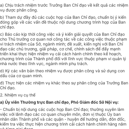
a) Chịu trách nhiệm trước Trưởng Ban Chỉ đạo về kết quả các nhiệm
vụ được phân công.
b) Tham dự đầy đủ các cuộc họp của Ban Chỉ đạo, chuẩn bị ý kiến
đóng góp về các vấn đề thuộc nội dung chương trình họp của Ban
chỉ đạo.
c) Báo cáo kịp thời công việc và ý kiến giải quyết của Ban Chỉ đạo
cho Thủ trưởng cơ quan nơi công tác về các công
việc
thuộc phạm
vi trách nhiệm của Sở, ngành mình; đề xuất, kiến nghị với Ban Chỉ
đạo các chủ trương, giải pháp, cơ chế, chính sách để đẩy mạnh
triển khai thực hiện nhiệm vụ cải cách hành chính theo kế hoạch,
chương trình của Thành phố đối với lĩnh vực thuộc phạm vi quản lý
nhà nước theo lĩnh vực, ngành mình phụ trách.
d) Ký các
văn
bản theo nhiệm vụ được phân công và sử dụng con
dấu của cơ quan mình.
đ) Thực hiện các nhiệm vụ khác theo sự phân công của Trưởng Ban
Chỉ đạo.
2. Nhiệm vụ cụ thể
a) Ủy viên Thường trực Ban chỉ đạo, Phó Giám đốc Sở Nội vụ:
- Chuẩn bị nội dung các cuộc họp Ban Chỉ đạo; thường xuyên làm
việc với lãnh đạo các cơ quan chuyên môn, đơn vị thuộc
Ủy ban
nhân dân Thành phố và các quận - huyện để hướng dẫn, đôn đốc,
kiểm tra việc thực hiện chương trình cải cách hành chính hàng năm
và từng giai đoạn.