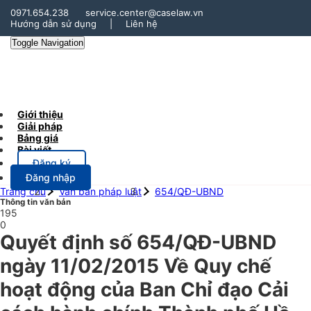
0971.654.238
service.center@caselaw.vn
Hướng dẫn sử dụng
|
Liên hệ
Toggle Navigation
Giới thiệu
Giải pháp
Bảng giá
Bài viết
Đăng ký
Đăng nhập
Trang chủ
Văn bản pháp luật
654/QĐ-UBND
Thông tin văn bản
195
0
Quyết định số 654/QĐ-UBND
ngày 11/02/2015 Về Quy chế
hoạt động của Ban Chỉ đạo Cải