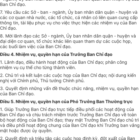
Ban Chỉ đạo.
7. Yêu cầu các Sở - ban - ngành,
Ủy ban
nhân dân quận - huyện và
các cơ quan nhà nước, các tổ chức, cá nhân có liên quan cung cấp
thông tin, tài liệu phục vụ cho việc thực hiện các nhiệm vụ của Ban
Chỉ đạo.
8. Mời lãnh đạo các Sở - ngành,
Ủy ban
nhân dân quận - huyện và
đại diện cơ quan, tổ chức khác liên quan tham dự các cuộc họp,
các buổi làm việc của Ban Chỉ đạo.
Điều 4. Nhiệm vụ, quyền hạn của Trưởng Ban Chỉ đạo
1. Lãnh đạo, điều hành hoạt động của Ban Chỉ đạo; phân công
nhiệm vụ cụ thể cho từng thành viên.
2. Chủ trì và kết luận các cuộc họp của Ban Chỉ đạo; nội dung kiến
nghị với Chính phủ, Thủ tướng Chính phủ.
3. Quyết định những vấn đề thuộc chức năng, nhiệm vụ, quyền hạn
của Ban Chỉ đạo.
Điều 5. Nhiệm vụ, quyền hạn của Phó Trưởng Ban Thường trực
1. Giúp Trưởng Ban Chỉ đạo trực tiếp điều phối các hoạt động của
Ban Chỉ đạo và chịu trách nhiệm trước Trưởng Ban Chỉ đạo
về
toàn
bộ hoạt động của Ban Chỉ đạo; thay mặt Trưởng Ban Chỉ đạo chủ trì
và
điều phối hoạt động chung của Ban Chỉ đạo khi Trưởng ban vắng
mặt hoặc được ủy quyền.
2. Quyết định và triệu tập các cuộc họp định kỳ, đột xuất của Ban