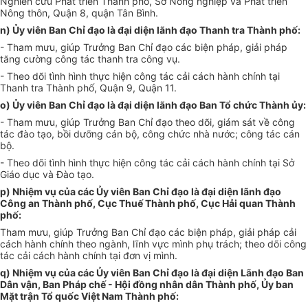
Nghiên cứu Phát triển Thành phố, Sở Nông nghiệp và Phát triển
Nông thôn, Quận 8, quận Tân Bình.
n) Ủy viên Ban Chỉ đạo là đại diện lãnh đạo Thanh tra
Thành phố
:
- Tham mưu, giúp Trưởng Ban Chỉ đạo các biện pháp, giải pháp
tăng cường công tác thanh tra công vụ.
- Theo dõi tình hình thực hiện công tác cải cách hành chính tại
Thanh tra Thành phố, Quận 9, Quận 11.
o) Ủy viên Ban Chỉ đạo là đại diện lãnh đạo Ban Tổ chức Thành ủy:
- Tham mưu, giúp Trưởng Ban Chỉ đạo theo dõi, giám sát về công
tác đào tạo, bồi dưỡng cán bộ, công chức nhà nước; công tác cán
bộ.
- Theo dõi tình hình thực hiện công tác cải cách hành chính tại Sở
Giáo dục và Đào tạo.
p) Nhiệm vụ của các Ủy viên Ban Chỉ đạo là đại diện lãnh đạo
Công an Thành phố, Cục Thuế Thành phố, Cục Hải quan Thành
phố:
Tham mưu, giúp Trưởng Ban Chỉ đạo các biện pháp, giải pháp cải
cách hành chính theo ngành, lĩnh vực mình phụ trách; theo dõi công
tác cải cách hành chính tại
đơn vị
mình.
q) Nhiệm vụ của các Ủy viên Ban Chỉ đạo là đại diện Lãnh đạo Ban
Dân vận, Ban Pháp chế - Hội đồng nhân dân Thành phố,
Ủy ban
Mặt trận Tổ quốc Việt Nam Thành phố: