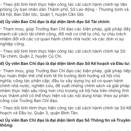
- Theo dõi tình hình thực hiện công tác cải cách hành chính tại Văn
phòng
Ủy ban
nhân dân Thành phố, Sở Lao động - Thương binh và
Xã hội, Ban Dân tộc, Quận 1, huyện Cần Giờ.
d) Ủy viên Ban Chỉ đạo là đại diện lãnh đạo Sở Tài chính:
- Tham mưu, giúp Trưởng Ban Chỉ đạo các biện pháp, giải pháp đẩy
mạnh cải cách tài chính công, đổi mới cơ chế tự chủ, tự chịu trách
nhiệm đối với các cơ quan hành chính nhà nước và các đơn vị sự
nghiệp công.
- Theo dõi tình hình thực hiện công tác cải cách hành chính tại Sở
Tài chính, Quận 2, huyện Củ Chi.
đ) Ủy viên Ban Chỉ đạo
là
đại diện lãnh đạo Sở Kế hoạch và Đầu tư:
- Tham mưu, giúp Trưởng Ban Chỉ đạo các biện pháp, giải pháp tiếp
tục hoàn thiện thể chế kinh tế thị trường định hướng xã hội chủ
nghĩa; công tác phân cấp; đầu tư xây dựng trụ sở cơ quan hành
chính nhà nước; nghiên cứu, đề
xuất
những chính sách và giải pháp
nhằm thực hiện sâu rộng hơn chủ trương xã hội hóa trên những lĩnh
vực thành phố có thể thực hiện và các nội dung khác theo sự phân
công của Trưởng Ban Chỉ đạo.
- Theo dõi tình hình thực hiện công tác cải cách hành chính tại Sở
Kế
hoạch
và Đầu tư, Quận 3, quận Bình Tân.
e) Ủy viên Ban Chỉ đạo là đại diện lãnh đạo Sở Thông tin và Truyền
thông: