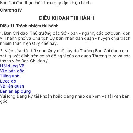
Ban Chỉ đạo thực hiện theo quy định hiện hành.
Chương IV
ĐIỀU KHOẢN THI HÀNH
Điều 11. Trách nhiệm thi hành
1. Ban Chỉ đạo, Thủ trưởng các Sở - ban - ngành, các cơ quan, đơn
vị Thành phố và Chủ tịch
Ủy ban
nhân dân quận - huyện chịu trách
nhiệm thực hiện Quy chế này.
2. Việc sửa đổi, bổ sung Quy chế này do Trưởng Ban Chỉ đạo xem
xét, quyết định trên cơ sở đề nghị của cơ quan Thường trực và các
thành viên Ban Chỉ đạo./.
Nội dung VB
Văn bản gốc
Tiếng anh
Lược đồ
VB liên quan
Bản án áp dụng
Vui lòng
Đăng ký
tài khoản hoặc
đăng nhập
để xem và tải văn bản
gốc.