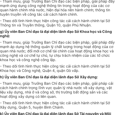
- Tham mưu, giúp Trưởng Ban Chỉ đạo các biện pháp, giải pháp đẩy
mạnh ứng dụng công ng
hệ thông tin
trong hoạt động của các cơ
quan hành chính nhà nước, hiện đại hóa nền hành chính; thông tin
tuyên truyền về công tác cải cách hành chính.
- Theo dõi tình hình thực hiện công tác cải cách hành chính tại Sở
Thông tin và Truyền thông, Quận 10, quận Phú Nhuận.
g) Ủy viên Ban Chỉ đạo là đại diện lãnh đạo Sở Khoa học và Công
nghệ:
- Tham mưu, giúp Trưởng Ban Chỉ đạo các biện pháp, giải pháp đẩy
mạnh áp dụng hệ thống quản lý chất lượng trong hoạt động của cơ
quan nhà nước; đổi mới cơ chế tài chính của hoạt động khoa học và
công nghệ và cơ chế tự chủ, tự chịu trách nhiệm của các tổ chức
khoa học và công nghệ công lập.
- Theo dõi tình hình thực hiện công tác cải cách hành chính tại Sở
Khoa học và Công nghệ, Quận 4, quận Gò vấp.
h) Ủy viên Ban Chỉ đạo là đại diện lãnh đạo Sở Xây dựng:
- Tham mưu, giúp Trưởng Ban Chỉ đạo các biện pháp, giải pháp cải
cách hành chính trọng lĩnh vực quản lý nhà nước về xây dựng, vật
liệu xây dựng, nhà ở và công sở, thị trường bất động sản và các
hoạt động xây dựng có liên quan.
- Theo dõi tình hình thực hiện công tác cải cách hành chính tại Sở
Xây dựng, Quận 5, huyện Bình Chánh.
k) Ủy viên Ban Chỉ đạo là đại diện lãnh đạo Sở Tài nguyên và Môi