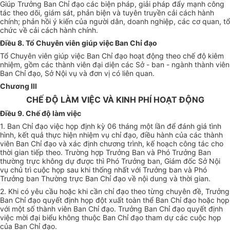
Giúp Trưởng Ban Chỉ đạo các biện pháp, giải pháp đẩy mạnh công
tác theo dõi, giám sát, phản biện và tuyên truyền cải cách hành
chính; phản hồi ý kiến của người dân, doanh nghiệp, các cơ quan,
tổ
chức
về
cải cách hành chính.
Điều 8. Tổ Chuyên viên giúp việc Ban Chỉ đạo
Tổ Chuyên viên giúp việc Ban Chỉ đạo hoạt động theo chế độ kiêm
nhiệm, gồm các thành viên đại diện các Sở - ban - ngành thành viên
Ban Chỉ đạo, Sở Nội vụ và đơn vị có liên quan.
Chương III
CHẾ ĐỘ LÀM VIỆC VÀ KINH PHÍ HOẠT ĐỘNG
Điều 9. Chế độ làm việc
1. Ban Chỉ đạo việc họp định kỳ 06 tháng một lần để đánh giá tình
hình, kết quả thực hiện nhiệm vụ chỉ đạo, điều hành của các thành
viên Ban Chỉ đạo và xác định chương trình, kế hoạch công tác cho
thời gian tiếp theo. Trường hợp Trưởng Ban và Phó Trưởng Ban
thường trực không dự được thì Phó Trưởng ban, Giám đốc Sở Nội
vụ chủ trì cuộc họp sau khi thống nhất với Trưởng ban và Phó
Trưởng ban Thường trực Ban Chỉ đạo về nội dung và thời gian.
2. Khi có yêu cầu hoặc khi cần chỉ đạo theo từng chuyên đề, Trưởng
Ban Chỉ đạo quyết định họp đột xuất toàn thể Ban Chỉ đạo hoặc họp
với một số thành viên Ban Chỉ đạo. Trưởng Ban Chỉ đạo quyết định
việc mời đại biểu không thuộc Ban Chỉ đạo tham dự các cuộc họp
của Ban Chỉ đạo.