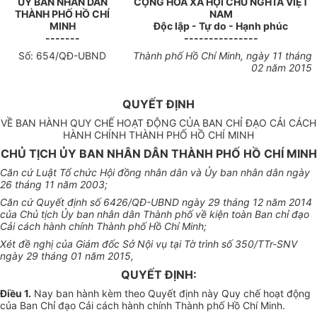
ỦY BAN NHÂN DÂN
CỘNG HÒA XÃ HỘI CHỦ NGHĨA VIỆT
THÀNH PHỐ HỒ CHÍ
NAM
MINH
Độc lập - Tự do - Hạnh phúc
-------
---------------
Số: 654/QĐ-
UBND
Thành phố Hồ Chí Minh, ngày 11
tháng
02 năm 2015
QUYẾT ĐỊNH
VỀ BAN HÀNH QUY CHẾ HOẠT ĐỘNG CỦA BAN CHỈ ĐẠO CẢI CÁCH
HÀNH CHÍNH THÀNH PHỐ HỒ CHÍ MINH
CHỦ TỊCH ỦY BAN NHÂN DÂN THÀNH PHỐ HỒ CHÍ MINH
Căn cứ Luật Tổ chức Hội đồng nhân dân và
Ủy ban
nhân dân ngày
26 tháng 11 năm 2003;
Căn cứ Quyết định số 6426/QĐ-UBND ngày 29 tháng 12 năm 2014
của Chủ tịch
Ủy ban
nhân dân Thành phố về kiện toàn Ban chỉ đạo
Cải cách hành chính Thành phố Hồ Chí Minh;
Xét đề nghị của Giám đốc Sở Nội vụ tại Tờ trình số 350/TTr-SNV
ngày 29 tháng 01 năm 2015,
QUYẾT ĐỊNH:
Điều 1.
Nay ban hành kèm theo Quyết định này Quy chế hoạt động
của Ban Chỉ đạo Cải cách hành chính Thành phố Hồ Chí Minh.