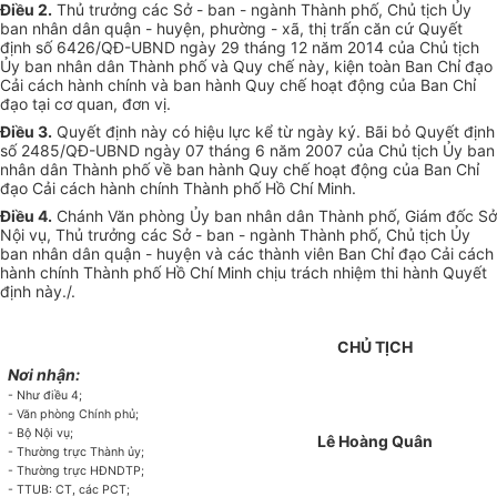
Điều 2.
Thủ trưởng các Sở - ban - ngành Thành phố, Chủ tịch
Ủy
ban
nhân dân quận - huyện, phường - xã, thị trấn căn cứ Quyết
định số 6426/QĐ-
UBND
ngày 29 tháng 12 năm 2014 của Chủ tịch
Ủy ban
nhân dân Thành phố và Quy chế này, kiện toàn Ban Chỉ đạo
Cải cách hành chính và ban hành Quy chế hoạt động của Ban Chỉ
đạo tại cơ quan, đơn vị.
Điều 3.
Quyết định này có hiệu lực kể từ ngày ký. Bãi bỏ Quyết định
số 2485/QĐ-
UBND
ngày 07 tháng 6 năm 2007 của Chủ tịch
Ủy ban
nhân dân Thành phố về ban hành Quy chế hoạt động của Ban Chỉ
đạo Cải cách hành chính Thành phố Hồ Chí Minh.
Điều 4.
Chánh Văn phòng
Ủy ban
nhân dân Thành phố, Giám đốc Sở
Nội vụ,
Thủ trưởng
các Sở - ban - ngành Thành phố, Chủ tịch
Ủy
ban
nhân dân quận - huyện và các thành viên Ban Chỉ đạo Cải cách
hành chính Thành phố Hồ Chí Minh chịu trách nhiệm thi hành Quyết
định này./.
CHỦ TỊCH
Nơi nhận:
- Như điều 4;
- Văn phòng
Chính phủ
;
- Bộ Nội vụ;
Lê Hoàng Quân
- Thường trực Thành ủy;
- Thường trực HĐNDTP;
- TTUB: CT, các PCT;