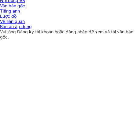
Nội dung VB
Văn bản gốc
Tiếng anh
Lược đồ
VB liên quan
Bản án áp dụng
Vui lòng
Đăng ký
tài khoản hoặc
đăng nhập
để xem và tải văn bản
gốc.