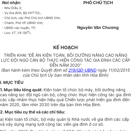
Nơi nhận:
PHÓ CHỦ TỊCH
- Như Điều 3;
- Vụ Gia đình, Bộ VHTTDL;
- Chủ tịch, các Phó Chủ tịch UBND tỉnh;
- Chánh, Phó VP.UBND tỉnh;
Nguyễn Văn Chương
- UBND các huyện, TP;
b
- Lưu: VT, VX (50
).
KẾ HOẠCH
TRIỂN KHAI “ĐỀ ÁN KIỆN TOÀN, BỒI DƯỠNG NÂNG CAO NĂNG
LỰC ĐỘI NGŨ CÁN BỘ THỰC HIỆN CÔNG TÁC GIA ĐÌNH CÁC CẤP
ĐẾN NĂM 2020”
(Ban hành kèm theo Quyết định số
219/QĐ-UBND
ngày 11/02/2015
của Chủ tịch
Ủy ban
nhân dân tỉnh Hòa Bình)
I. MỤC TIÊU
1. Mục tiêu tổng quát:
Kiện toàn tổ chức bộ máy, bồi dưỡng nâng
cao năng lực đội ngũ cán bộ, công chức thực hiện công tác gia đình
các cấp nhằm thực hiện hiệu quả Chiến lược phát triển gia đình đến
năm 2020, tầm nhìn 2030 trên địa bàn tỉnh Hòa Bình.
2. Mục tiêu cụ thể và các chỉ tiêu:
a) Kiện toàn tổ chức, bộ máy quản lý Nhà nước về gia đình các cấp
và xây dựng mạng lưới cộng tác viên gia đình ở cơ sở.