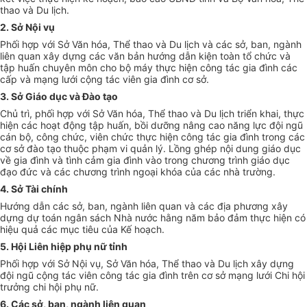
thao và Du lịch.
2. Sở
Nội vụ
Phối hợp với Sở Văn hóa, Thể thao và Du lịch và các sở, ban, ngành
liên quan xây dựng các văn bản hướng dẫn kiện toàn tổ chức và
tập huấn chuyên môn cho bộ máy thực hiện công tác gia đình các
cấp và mạng lưới cộng tác viên gia đình cơ sở.
3. Sở Giáo dục và Đào tạo
Chủ trì, phối hợp với Sở Văn hóa, Thể thao và Du lịch triển khai, thực
hiện các hoạt động tập huấn, bồi dưỡng nâng cao năng lực đội ngũ
cán bộ, công chức, viên chức thực hiện công tác gia đình trong các
cơ sở đào tạo thuộc phạm vi quản lý. Lồng ghép nội dung giáo dục
về gia đình và tình cảm gia đình vào trong chương trình giáo dục
đạo đức và các chương trình ngoại khóa của các nhà trường.
4. Sở Tài chính
Hướng dẫn các sở, ban, ngành liên quan và các địa phương xây
dựng dự toán ngân sách Nhà nước hằng năm bảo đảm thực hiện có
hiệu quả các mục tiêu của
Kế hoạch
.
5. Hội Liên hiệp phụ nữ tỉnh
Phối hợp với Sở Nội vụ, Sở Văn hóa, Thể thao và Du lịch xây dựng
đội ngũ cộng tác viên công tác gia đình trên cơ sở mạng lưới Chi hội
trưởng chi hội phụ nữ.
6. Các sở, ban, ngành liên quan