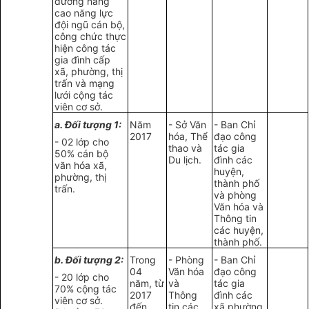
dưỡng nâng
cao năng lực
đội ngũ cán bộ,
công chức thực
hiện công tác
gia đình cấp
xã, phường, thị
trấn và mạng
lưới cộng tác
viên cơ sở.
a. Đối tượng 1:
Năm
- Sở Văn
- Ban Chỉ
2017
hóa, Thể
đạo công
- 02 lớp cho
thao và
tác gia
50% cán bộ
Du lịch.
đình các
văn hóa xã,
huyện,
phường, thị
thành phố
trấn.
và phòng
Văn hóa và
Thông tin
các huyện,
thành phố.
b. Đối tượng 2:
Trong
- Phòng
- Ban Chỉ
04
Văn hóa
đạo công
- 20 lớp cho
năm, từ
và
tác gia
70% cộng tác
2017
Thông
đình các
viên cơ sở.
đến
tin các
xã phường,