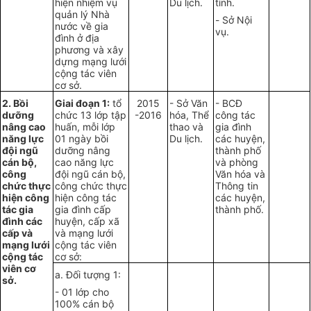
hiện nhiệm vụ
Du lịch.
tỉnh.
quản lý Nhà
-
Sở Nội
nước về gia
vụ.
đình ở địa
phương và xây
dựng mạng lưới
cộng tác viên
cơ sở.
2. Bồi
Giai đoạn 1:
tổ
2015
- Sở Văn
- BCĐ
dưỡng
chức 13 lớp tập
-2016
hóa, Thể
công tác
nâng cao
huấn, mỗi lớp
thao và
gia đình
năng lực
01 ngày bồi
Du lịch.
các huyện,
đội ngũ
dưỡng nâng
thành phố
cán bộ,
cao năng lực
và phòng
công
đội ngũ cán bộ,
Văn hóa và
chức thực
công chức thực
Thông tin
hiện công
hiện công tác
các huyện,
tác gia
gia đình cấp
thành phố.
đình các
huyện, cấp xã
cấp và
và mạng lưới
mạng lưới
cộng tác viên
cộng tác
cơ sở:
viên cơ
a. Đối tượng 1:
sở.
- 01 lớp cho
100% cán bộ