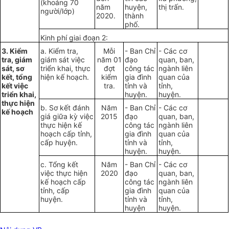
(khoảng 70
năm
huyện,
thị trấn.
người/lớp)
2020.
thành
phố.
Kinh phí giai đoạn 2:
3. Kiểm
a. Kiểm tra,
Mỗi
- Ban Chỉ
- Các cơ
tra, giám
giám sát việc
năm 01
đạo
quan, ban,
sát, sơ
triển khai, thực
đợt
công tác
ngành liên
kết, tổng
hiện kế hoạch.
kiểm
gia đình
quan của
kết
việc
tra.
tỉnh và
tỉnh,
triển khai,
huyện.
huyện.
thực hiện
b. Sơ kết đánh
Năm
- Ban Chỉ
- Các cơ
kế hoạch
giá giữa kỳ việc
2015
đạo
quan, ban,
thực hiện kế
công tác
ngành liên
hoạch cấp tỉnh,
gia đình
quan của
cấp huyện.
tỉnh và
tỉnh,
huyện.
huyện.
c. Tổng kết
Năm
- Ban Chỉ
- Các cơ
việc thực hiện
2020
đạo
quan, ban,
kế hoạch cấp
công tác
ngành liên
tỉnh, cấp
gia đình
quan của
huyện.
tỉnh và
tỉnh,
huyện
huyện.