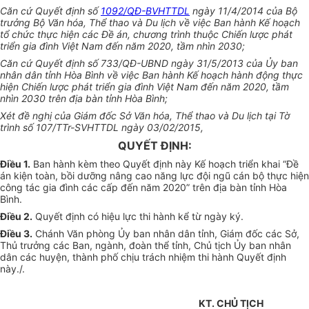
Căn cứ Quyết định số
1092/QĐ-BVHTTDL
ngày 11/4/2014 của Bộ
trưởng Bộ Văn hóa, Thể thao và Du lịch về việc Ban hành Kế hoạch
tổ chức thực hiện các
Đề án
, chương trình thuộc Chiến lược phát
triển gia đình Việt Nam đến năm 2020, tầm nhìn 2030;
Căn cứ Quyết định số 733/QĐ-
UBND
ngày 31/5/2013 của
Ủy ban
nhân dân tỉnh Hòa Bình về việc Ban hành
Kế hoạch
hành động thực
hiện Chiến lược phát triển gia đình Việt Nam đến năm 2020, tầm
nhìn 2030 trên địa bàn tỉnh Hòa Bình;
Xét đề nghị của Giám đốc Sở Văn
hóa
, Thể thao và Du lịch tại Tờ
trình số 107/TTr-SVHTTDL ngày 03/02/2015,
QUYẾT ĐỊNH:
Điều 1.
Ban hành kèm theo Quyết định này Kế hoạch triển khai “Đề
án kiện toàn, bồi dưỡng nâng cao năng lực đội ngũ cán bộ thực hiện
công tác gia đình các cấp đến năm 2020” trên địa bàn tỉnh Hòa
Bình.
Điều 2.
Quyết định có hiệu lực thi hành kể từ ngày ký.
Điều 3.
Chánh Văn phòng
Ủy ban
nhân dân tỉnh, Giám đốc các Sở,
Thủ trưởng các Ban, ngành, đoàn thể tỉnh, Chủ tịch
Ủy ban
nhân
dân các huyện, thành phố chịu trách nhiệm thi hành Quyết định
này./.
KT. CHỦ TỊCH