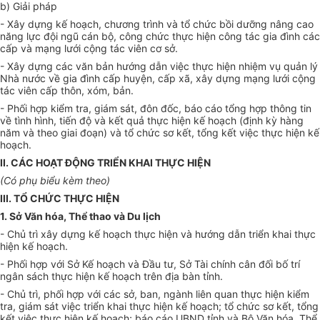
b) Giải pháp
- Xây dựng kế hoạch, chương trình và tổ chức bồi dưỡng nâng cao
năng lực đội ngũ cán bộ, công chức thực hiện công tác gia đình các
cấp và mạng lưới cộng tác viên cơ sở.
- Xây dựng các văn bản hướng dẫn việc thực hiện nhiệm vụ quản lý
Nhà nước về gia đình cấp huyện, cấp xã, xây dựng mạng lưới cộng
tác viên cấp thôn, xóm, bản.
- Phối hợp kiểm tra, giám sát, đôn đốc, báo cáo tổng hợp thông tin
về tình hình, tiến độ và kết quả thực hiện kế hoạch (định kỳ hàng
năm và theo giai đoạn) và
tổ chức
sơ kết, tổng kết việc thực hiện kế
hoạch.
II. CÁC HOẠT ĐỘNG TRIỂN KHAI THỰC HIỆN
(Có phụ biểu kèm theo)
III. TỔ CHỨC THỰC HIỆN
1. Sở Văn hóa, Thể thao và Du lịch
- Chủ trì xây dựng kế hoạch thực hiện và hướng dẫn triển khai thực
hiện kế hoạch.
- Phối hợp
với Sở
Kế hoạch
và Đầu tư, Sở Tài chính cân đối bố trí
ngân sách thực hiện kế hoạch trên địa bàn tỉnh.
- Chủ trì,
phối hợp
với các sở, ban, ngành liên quan thực hiện kiểm
tra, giám sát việc triển khai thực hiện kế hoạch; tổ chức sơ kết, tổng
kết việc thực hiện kế hoạch; báo cáo UBND tỉnh và Bộ Văn hóa, Thể