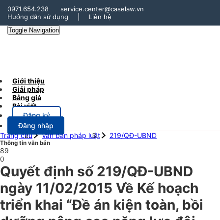
0971.654.238
service.center@caselaw.vn
Hướng dẫn sử dụng
|
Liên hệ
Toggle Navigation
Giới thiệu
Giải pháp
Bảng giá
Bài viết
Đăng ký
Đăng nhập
Trang chủ
Văn bản pháp luật
219/QĐ-UBND
Thông tin văn bản
89
0
Quyết định số 219/QĐ-UBND
ngày 11/02/2015 Về Kế hoạch
triển khai “Đề án kiện toàn, bồi