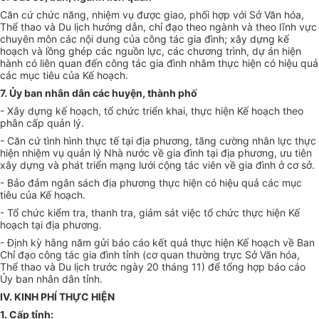
Căn cứ chức năng, nhiệm vụ được giao,
phối hợp
với Sở Văn hóa,
Thể thao và Du lịch hướng dẫn, chỉ đạo theo ngành và theo lĩnh vực
chuyên môn các nội dung của công tác gia đình; xây dựng kế
hoạch và lồng ghép các nguồn lực, các chương trình, dự án hiện
hành có liên quan đến công tác gia đình nhằm thực hiện có hiệu quả
các mục tiêu của Kế hoạch.
7. Ủy ban
nhân dân các huyện, thành phố
- Xây dựng kế hoạch, tổ chức triển khai, thực hiện Kế hoạch theo
phân cấp quản lý.
- Căn cứ tình hình thực tế tại địa phương, tăng cường nhân lực thực
hiện nhiệm vụ quản lý Nhà nước về gia đình tại địa phương, ưu tiên
xây dựng và phát triển mạng lưới cộng tác viên về gia đình ở cơ sở.
- Bảo đảm ngân sách địa phương thực hiện có hiệu quả các mục
tiêu của Kế hoạch.
- Tổ chức kiểm tra, thanh tra, giám sát việc tổ chức thực hiện Kế
hoạch tại địa phương.
- Định kỳ hằng năm gửi báo cáo kết quả thực hiện Kế hoạch về Ban
Chỉ đạo công tác gia đình tỉnh (cơ quan thường trực Sở Văn hóa,
Thể thao và Du lịch trước ngày 20 tháng 11) để tổng hợp báo cáo
Ủy ban
nhân dân tỉnh.
IV. KINH PHÍ THỰC HIỆN
1. Cấp tỉnh: