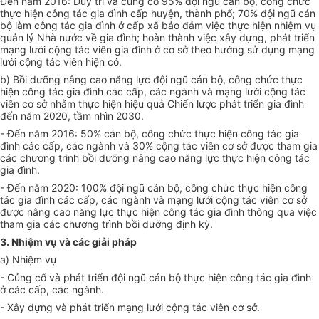
Đến năm 2016: Duy trì và củng cố 95% đội ngũ cán bộ, công chức
thực hiện công tác gia đình cấp huyện, thành phố; 70% đội ngũ cán
bộ làm công tác gia đình ở cấp xã bảo đảm việc thực hiện nhiệm vụ
quản lý Nhà nước về gia đình; hoàn thành việc xây dựng, phát
triển
mạng lưới cộng tác viên gia đình ở cơ sở theo hướng sử dụng mạng
lưới cộng tác viên hiện có.
b) Bồi dưỡng nâng cao năng lực đội ngũ cán bộ, công chức thực
hiện công tác gia đình các cấp, các ngành và mạng lưới cộng tác
viên cơ sở nhằm thực hiện hiệu quả Chiến lược phát triển gia đình
đến năm 2020, tầm nhìn 2030.
- Đến năm 2016: 50% cán bộ, công chức thực hiện công tác gia
đình các cấp, các ngành và 30% cộng tác viên cơ sở được tham gia
các chương trình bồi dưỡng nâng cao năng lực thực hiện công tác
gia đình.
- Đến năm 2020: 100% đội ngũ cán bộ, công chức thực hiện công
tác gia đình các cấp, các ngành và mạng lưới cộng tác viên cơ sở
được nâng cao năng lực thực hiện công tác gia đình thông qua việc
tham gia các chương trình bồi dưỡng định kỳ.
3. Nhiệm vụ và các giải pháp
a) Nhiệm vụ
- Củng cố và phát triển đội ngũ cán bộ thực hiện công tác gia đình
ở các cấp, các ngành.
- Xây dựng và phát triển mạng lưới cộng tác viên cơ sở.