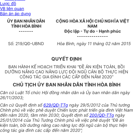
Lược đồ
VB liên quan
Bản án áp dụng
ỦY BAN NHÂN DÂN
CỘNG HÒA XÃ HỘI CHỦ NGHĨA VIỆT
TỈNH HÒA BÌNH
NAM
-------
Độc lập - Tự do - Hạnh phúc
---------------
Số: 2
19
/QĐ-UBND
Hòa Bình, ngày 11 tháng 02 năm 2015
QUYẾT ĐỊNH
BAN HÀNH KẾ HOẠCH TRIỂN KHAI “ĐỀ ÁN KIỆN TOÀN, BỒI
DƯỠNG NÂNG CAO NĂNG LỰC ĐỘI NGŨ CÁN BỘ THỰC HIỆN
CÔNG TÁC GIA ĐÌNH CÁC CẤP ĐẾN NĂM 2020”
CHỦ TỊCH ỦY BAN NHÂN DÂN TỈNH HÒA BÌNH
Căn cứ Luật Tổ chức Hội đồng nhân dân và
Ủy ban
nhân dân ngày
26/11/2003;
Căn cứ Quyết định số
629/QĐ-TTg
ngày 29/5/2012 của Thủ tướng
Chính phủ về việc phê duyệt Chiến lược phát triển gia đình Việt Nam
đến năm 2020, tầm nhìn 2030; Quyết định số
200/QĐ-TTg
ngày
25/01/2014 của Thủ Tướng Chính phủ về việc phê duyệt “Đề án
kiện toàn, bồi dưỡng nâng cao năng lực đội ngũ cán bộ thực hiện
công tác gia đình các cấp đến năm 2020”;