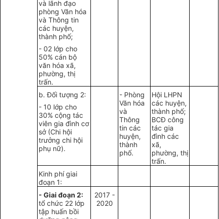
và lãnh đạo
phòng Văn hóa
và Thông tin
các huyện,
thành phố;
- 02 lớp cho
50% cán bộ
văn hóa xã,
phường, thị
trấn.
b. Đối tượng 2:
- Phòng
Hội LHPN
Văn hóa
các huyện,
- 10 lớp cho
và
thành phố;
30% cộng tác
Thông
BCĐ công
viên gia đình cơ
tin các
tác gia
sở (Chi hội
huyện,
đình các
trưởng chi hội
thành
xã,
phụ nữ).
phố.
phường, thị
trấn.
Kinh phí giai
đoạn 1:
- Giai đoạn 2:
2017 -
tổ chức 22 lớp
2020
tập huấn bồi