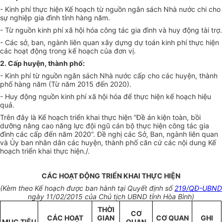
- Kinh phí thực hiện Kế hoạch từ nguồn ngân sách Nhà nước chi cho
sự nghiệp gia đình tỉnh hàng năm.
- Từ nguồn kinh phí xã hội hóa công tác gia đình và huy động tài trợ.
- Các sở, ban, ngành liên quan xây dựng dự toán kinh phí thực hiện
các hoạt động trong kế hoạch của đơn vị.
2. Cấp huyện, thành phố:
- Kinh phí từ nguồn ngân sách Nhà nước cấp cho các huyện, thành
phố hàng năm (Từ năm 2015 đến 2020).
- Huy động nguồn kinh phí xã hội hóa để thực hiện kế hoạch hiệu
quả.
Trên đây là
Kế hoạch
triển khai thực hiện “Đề án kiện toàn, bồi
dưỡng nâng cao năng lực đội ngũ cán bộ thực hiện công tác gia
đình các cấp đến năm 2020”. Đề nghị các Sở, Ban, ngành liên quan
và
Ủy ban
nhân dân các huyện, thành phố căn cứ các nội dung Kế
hoạch triển khai thực hiện./.
CÁC HOẠT ĐỘNG TRIỂN KHAI THỰC HIỆN
(Kèm theo
Kế hoạch
được ban hành tại Quyết định số
219/QĐ-UBND
ngày 11/02/2015 của Chủ tịch UBND tỉnh Hòa Bình)
THỜI
CƠ
CÁC HOẠT
GIAN
CƠ QUAN
GHI
MỤC TIÊU
QUAN