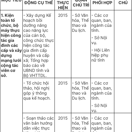
ĐỘNG CỤ THỂ
THỰC
PHỐI HỢP
CHÚ
CHỦ TRÌ
HIỆN
1. Kiện
- Xây dựng
Kế
2015
- Sở Văn
- Các cơ
toàn tổ
hoạch
bồi
hóa, Thể
quan, ban,
chức, bộ
dưỡng nâng
thao và
ngành của
máy thực
cao năng lực
Du lịch.
tỉnh.
hiện công
của cán bộ,
- Sở Nội
tác gia
công chức thực
vụ.
đình các
hiện công tác
- Hội Liên
cấp và xây
gia đình cấp
hiệp phụ
dựng
huyện và cấp
nữ tỉnh
mạng lưới
xã;
Tổng hợp
cộng tác
báo cáo về
viên cơ
UBND
tỉnh và
sở.
Bộ VHTTDL.
- Tổ chức hội
2015
- Sở Văn
- Các cơ
thảo, hội nghị
hóa, Thể
quan, ban,
góp ý thông
thao và
ngành của
qua kế hoạch.
Du lịch.
tỉnh.
-
Sở Nội
vụ.
- Soạn thảo các
2015
- Sở Văn
- Các cơ
văn bản hướng
hóa, Thể
quan, ban,
dẫn việc thực
thao và
ngành của