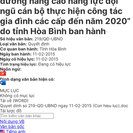
dưỡng nâng cao năng lực đội
ngũ cán bộ thực hiện công tác
gia đình các cấp đến năm 2020”
do tỉnh Hòa Bình ban hành
Số hiệu văn bản:
219/QĐ-UBND
Loại văn bản:
Quyết định
Cơ quan ban hành:
Tỉnh Hòa Bình
Ngày ban hành:
11-02-2015
Ngày có hiệu lực:
11-02-2015
Đang có hiệu lực
Tình trạng hiệu lực:
Ngôn ngữ:
Định dạng văn bản hiện có:
MỤC LỤC
Không có mục lục
Tải về (WORD)
Quyet dinh so 219-QD-UBND ngay 11-02-2015 (Con hieu luc).doc
Tải lược đồ
Nội dung VB
Văn bản gốc
Tiếng anh