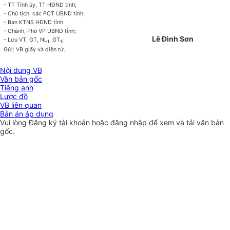
- TT Tỉnh ủy, TT HĐND tỉnh;
- Chủ tịch, các PCT UBND tỉnh;
- Ban KTNS HĐND tỉnh
- Chánh, Phó VP UBND tỉnh;
Lê Đình Sơn
- Lưu VT, GT, NL
, GT
;
1
1
Gửi: VB giấy và điện tử.
Nội dung VB
Văn bản gốc
Tiếng anh
Lược đồ
VB liên quan
Bản án áp dụng
Vui lòng
Đăng ký
tài khoản hoặc
đăng nhập
để xem và tải văn bản
gốc.