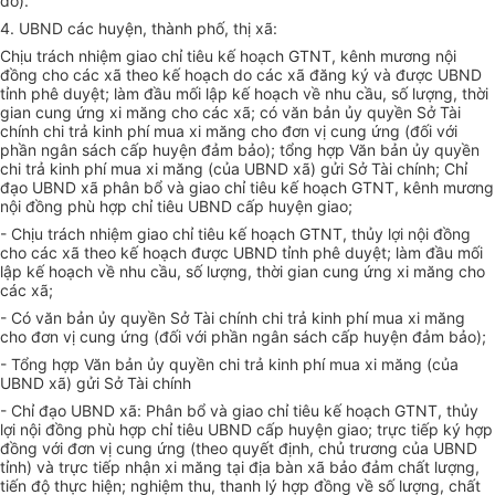
đó).
4. UBND các huyện, thành phố, thị xã:
Chịu trách nhiệm giao chỉ tiêu kế hoạch GTNT, kênh mương nội
đồng cho các xã theo kế hoạch do các xã đăng ký và được UBND
tỉnh phê duyệt; làm đầu mối lập kế hoạch về nhu cầu, số lượng, thời
gian cung ứng xi măng cho các xã; có văn bản ủy quyền Sở Tài
chính chi trả kinh phí mua xi măng cho đơn vị cung ứng (đối với
phần ngân sách cấp huyện đảm bảo); tổng hợp Văn bản ủy quyền
chi trả kinh phí mua xi măng (của UBND xã) gửi Sở Tài chính; Chỉ
đạo UBND xã phân bổ và giao chỉ tiêu kế hoạch GTNT, kênh mương
nội đồng phù hợp chỉ tiêu UBND cấp huyện giao;
- Chịu trách nhiệm giao chỉ tiêu kế hoạch GTNT, thủy lợi nội đồng
cho các xã theo kế hoạch được UBND tỉnh phê duyệt; làm đầu mối
lập kế hoạch về nhu cầu, số lượng, thời gian cung ứng xi măng cho
các xã;
- Có văn bản ủy quyền Sở Tài chính chi trả kinh phí mua xi măng
cho đơn vị cung ứng (đối với phần ngân sách cấp huyện đảm bảo);
- Tổng hợp Văn bản ủy quyền chi trả kinh phí mua xi măng (của
UBND xã) gửi Sở Tài chính
- Chỉ đạo UBND xã: Phân bổ và giao chỉ tiêu kế hoạch GTNT, thủy
lợi nội đồng phù hợp chỉ tiêu UBND cấp huyện giao; trực tiếp ký hợp
đồng với đơn vị cung ứng (theo quyết định, chủ trương của UBND
tỉnh) và trực tiếp nhận xi măng tại địa bàn xã bảo đảm chất lượng,
tiến độ thực hiện; nghiệm thu, thanh lý hợp đồng về số lượng, chất