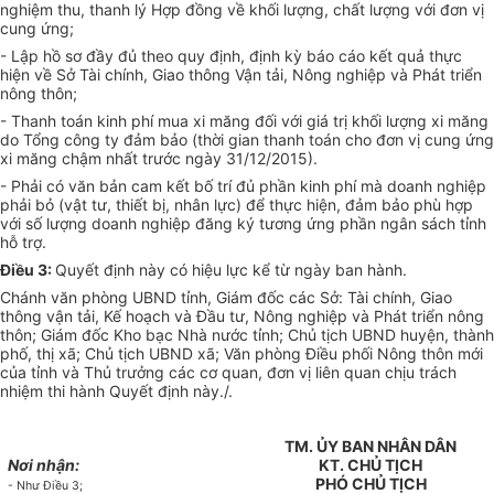
nghiệm thu, thanh lý Hợp đồng về khối lượng, chất lượng với đơn vị
cung ứng;
- Lập hồ sơ đầy đủ theo quy định, định kỳ báo cáo kết quả thực
hiện về Sở Tài chính, Giao thông Vận tải, Nông nghiệp và Phát triển
nông thôn;
- Thanh toán kinh phí mua xi măng đối với giá trị khối lượng xi măng
do Tổng công ty đảm bảo (thời gian thanh toán cho đơn vị cung ứng
xi măng chậm nhất trước ngày 31/12/2015).
- Phải có văn bản cam kết bố trí đủ phần kinh phí mà doanh nghiệp
phải bỏ (vật tư, thiết bị, nhân lực) để thực hiện, đảm bảo phù hợp
với số lượng doanh nghiệp đăng ký tương ứng phần ngân sách tỉnh
hỗ trợ.
Điều 3:
Quyết định này có hiệu lực kể từ ngày ban hành.
Chánh văn phòng UBND tỉnh, Giám đốc các Sở: Tài chính, Giao
thông vận tải, Kế hoạch và Đầu tư, Nông nghiệp và Phát triển nông
thôn; Giám đốc Kho bạc Nhà nước tỉnh; Chủ tịch UBND huyện, thành
phố, thị xã; Chủ tịch UBND xã; Văn phòng Điều phối Nông thôn mới
của tỉnh và Thủ trưởng các cơ quan, đơn vị liên quan chịu trách
nhiệm thi hành Quyết định này./.
TM. ỦY BAN NHÂN DÂN
Nơi nhận:
KT. CHỦ TỊCH
PHÓ CHỦ TỊCH
- Như Điều 3;