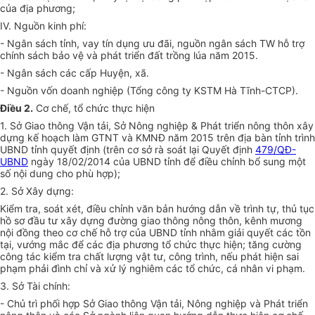
của địa phương;
IV. Nguồn kinh phí:
- Ngân sách tỉnh, vay tín dụng ưu đãi, nguồn ngân sách TW hỗ trợ
chính sách bảo vệ và phát triển đất trồng lúa năm 2015.
- Ngân sách các cấp Huyện, xã.
- Nguồn vốn doanh nghiệp (Tổng công ty KSTM Hà Tĩnh-CTCP).
Điều 2.
Cơ chế, tổ chức thực hiện
1. Sở Giao thông Vận tải, Sở Nông nghiệp & Phát triển nông thôn xây
dựng kế hoạch làm GTNT và KMNĐ năm 2015 trên địa bàn tỉnh trình
UBND tỉnh quyết định (trên cơ sở rà soát lại Quyết định
479/QĐ-
UBND
ngày 18/02/2014 của UBND tỉnh để điều chỉnh bổ sung một
số nội dung cho phù hợp);
2. Sở Xây dựng:
Kiểm tra, soát xét, điều chỉnh văn bản hướng dẫn về trình tự, thủ tục
hồ sơ đầu tư xây dựng đường giao thông nông thôn, kênh mương
nội đồng theo cơ chế hỗ trợ của UBND tỉnh nhằm giải quyết các tồn
tại, vướng mắc để các địa phương tổ chức thực hiện; tăng cường
công tác kiểm tra chất lượng vật tư, công trình, nếu phát hiện sai
phạm phải đình chỉ và xử lý nghiêm các tổ chức, cá nhân vi phạm.
3. Sở Tài chính:
- Chủ trì phối hợp Sở Giao thông Vận tải, Nông nghiệp và Phát triển