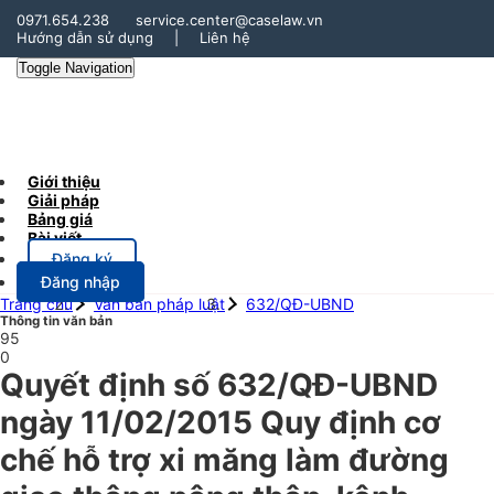
0971.654.238
service.center@caselaw.vn
Hướng dẫn sử dụng
|
Liên hệ
Toggle Navigation
Giới thiệu
Giải pháp
Bảng giá
Bài viết
Đăng ký
Đăng nhập
Trang chủ
Văn bản pháp luật
632/QĐ-UBND
Thông tin văn bản
95
0
Quyết định số 632/QĐ-UBND
ngày 11/02/2015 Quy định cơ
chế hỗ trợ xi măng làm đường