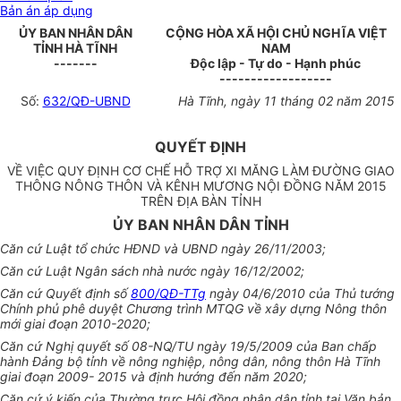
Bản án áp dụng
ỦY BAN NHÂN DÂN
CỘNG HÒA XÃ HỘI CHỦ NGHĨA VIỆT
TỈNH HÀ TĨNH
NAM
-------
Độc lập - Tự do - Hạnh phúc
------------------
Số:
632/QĐ-UBND
Hà Tĩnh, ngày 11 tháng 02 năm 2015
QUYẾT ĐỊNH
VỀ VIỆC QUY ĐỊNH CƠ CHẾ HỖ TRỢ XI MĂNG LÀM ĐƯỜNG GIAO
THÔNG NÔNG THÔN VÀ KÊNH MƯƠNG NỘI ĐỒNG NĂM 2015
TRÊN ĐỊA BÀN TỈNH
ỦY BAN NHÂN DÂN TỈNH
Căn cứ Luật tổ chức HĐND và UBND ngày 26/11/2003;
Căn cứ Luật Ngân sách nhà nước ngày 16/12/2002;
Căn cứ Quyết định số
800/QĐ-TTg
ngày 04/6/2010 của Thủ tướng
Chính phủ phê duyệt Chương trình MTQG về xây dựng Nông thôn
mới giai đoạn 2010-2020;
Căn cứ Nghị quyết số 08-NQ/TU ngày 19/5/2009 của Ban chấp
hành Đảng bộ tỉnh về nông nghiệp, nông dân, nông thôn Hà Tĩnh
giai đoạn 2009- 2015 và định hướng đến năm 2020;
Căn cứ ý kiến của Thường trực Hội đồng nhân dân tỉnh tại Văn bản