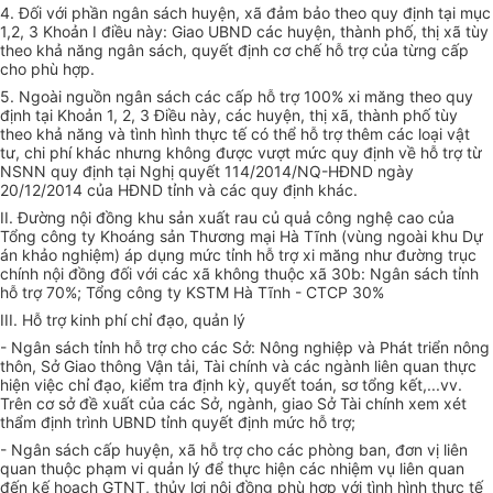
4. Đối với phần ngân sách huyện, xã đảm bảo theo quy định tại mục
1,2, 3 Khoản I điều này: Giao UBND các huyện, thành phố, thị xã tùy
theo khả năng ngân sách, quyết định cơ chế hỗ trợ của từng cấp
cho phù hợp.
5. Ngoài nguồn ngân sách các cấp hỗ trợ 100% xi măng theo quy
định tại Khoản 1, 2, 3 Điều này, các huyện, thị xã, thành phố tùy
theo khả năng và tình hình thực tế có thể hỗ trợ thêm các loại vật
tư, chi phí khác nhưng không được vượt mức quy định về hỗ trợ từ
NSNN quy định tại Nghị quyết 114/2014/NQ-HĐND ngày
20/12/2014 của HĐND tỉnh và các quy định khác.
II. Đường nội đồng khu sản xuất rau củ quả công nghệ cao của
Tổng công ty Khoáng sản Thương mại Hà Tĩnh (vùng ngoài khu Dự
án khảo nghiệm) áp dụng mức tỉnh hỗ trợ xi măng như đường trục
chính nội đồng đối với các xã không thuộc xã 30b: Ngân sách tỉnh
hỗ trợ 70%; Tổng công ty KSTM Hà Tĩnh - CTCP 30%
III. Hỗ trợ kinh phí chỉ đạo, quản lý
- Ngân sách tỉnh hỗ trợ cho các Sở: Nông nghiệp và Phát triển nông
thôn, Sở Giao thông Vận tải, Tài chính và các ngành liên quan thực
hiện việc chỉ đạo, kiểm tra định kỳ, quyết toán, sơ tổng kết,...vv.
Trên cơ sở đề xuất của các Sở, ngành, giao Sở Tài chính xem xét
thẩm định trình UBND tỉnh quyết định mức hỗ trợ;
- Ngân sách cấp huyện, xã hỗ trợ cho các phòng ban, đơn vị liên
quan thuộc phạm vi quản lý để thực hiện các nhiệm vụ liên quan
đến kế hoạch GTNT, thủy lợi nội đồng phù hợp với tình hình thực tế