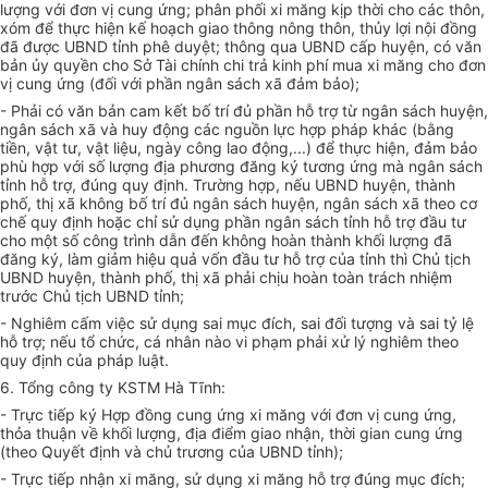
lượng với đơn vị cung ứng; phân phối xi măng kịp thời cho các thôn,
xóm để thực hiện kế hoạch giao thông nông thôn, thủy lợi nội đồng
đã được UBND tỉnh phê duyệt; thông qua UBND cấp huyện, có văn
bản ủy quyền cho Sở Tài chính chi trả kinh phí mua xi măng cho đơn
vị cung ứng (đối với phần ngân sách xã đảm bảo);
- Phải có văn bản cam kết bố trí đủ phần hỗ trợ từ ngân sách huyện,
ngân sách xã và huy động các nguồn lực hợp pháp khác (bằng
tiền, vật tư, vật liệu, ngày công lao động,...) để thực hiện, đảm bảo
phù hợp với số lượng địa phương đăng ký tương ứng mà ngân sách
tỉnh hỗ trợ, đúng quy định. Trường hợp, nếu UBND huyện, thành
phố, thị xã không bố trí đủ ngân sách huyện, ngân sách xã theo cơ
chế quy định hoặc chỉ sử dụng phần ngân sách tỉnh hỗ trợ đầu tư
cho một số công trình dẫn đến không hoàn thành khối lượng đã
đăng ký, làm giảm hiệu quả vốn đầu tư hỗ trợ của tỉnh thì Chủ tịch
UBND huyện, thành phố, thị xã phải chịu hoàn toàn trách nhiệm
trước Chủ tịch UBND tỉnh;
- Nghiêm cấm việc sử dụng sai mục đích, sai đối tượng và sai tỷ lệ
hỗ trợ; nếu tổ chức, cá nhân nào vi phạm phải xử lý nghiêm theo
quy định của pháp luật.
6. Tổng công ty KSTM Hà Tĩnh:
- Trực tiếp ký Hợp đồng cung ứng xi măng với đơn vị cung ứng,
thỏa thuận về khối lượng, địa điểm giao nhận, thời gian cung ứng
(theo Quyết định và chủ trương của UBND tỉnh);
- Trực tiếp nhận xi măng, sử dụng xi măng hỗ trợ đúng mục đích;