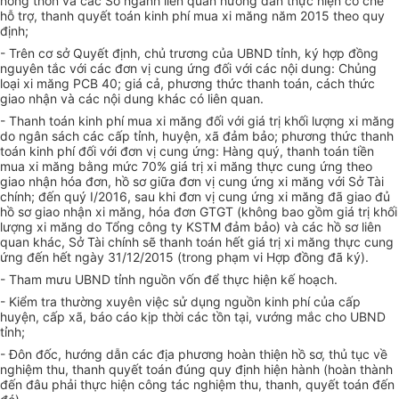
nông thôn và các Sở ngành liên quan hướng dẫn thực hiện cơ chế
hỗ trợ, thanh quyết toán kinh phí mua xi măng năm 2015 theo quy
định;
- Trên cơ sở Quyết định, chủ trương của UBND tỉnh, ký hợp đồng
nguyên tắc với các đơn vị cung ứng đối với các nội dung: Chủng
loại xi măng PCB 40; giá cả, phương thức thanh toán, cách thức
giao nhận và các nội dung khác có liên quan.
- Thanh toán kinh phí mua xi măng đối với giá trị khối lượng xi măng
do ngân sách các cấp tỉnh, huyện, xã đảm bảo; phương thức thanh
toán kinh phí đối với đơn vị cung ứng: Hàng quý, thanh toán tiền
mua xi măng bằng mức 70% giá trị xi măng thực cung ứng theo
giao nhận hóa đơn, hồ sơ giữa đơn vị cung ứng xi măng với Sở Tài
chính; đến quý I/2016, sau khi đơn vị cung ứng xi măng đã giao đủ
hồ sơ giao nhận xi măng, hóa đơn GTGT (không bao gồm giá trị khối
lượng xi măng do Tổng công ty KSTM đảm bảo) và các hồ sơ liên
quan khác, Sở Tài chính sẽ thanh toán hết giá trị xi măng thực cung
ứng đến hết ngày 31/12/2015 (trong phạm vi Hợp đồng đã ký).
- Tham mưu UBND tỉnh nguồn vốn để thực hiện kế hoạch.
- Kiểm tra thường xuyên việc sử dụng nguồn kinh phí của cấp
huyện, cấp xã, báo cáo kịp thời các tồn tại, vướng mắc cho UBND
tỉnh;
- Đôn đốc, hướng dẫn các địa phương hoàn thiện hồ sơ, thủ tục về
nghiệm thu, thanh quyết toán đúng quy định hiện hành (hoàn thành
đến đâu phải thực hiện công tác nghiệm thu, thanh, quyết toán đến