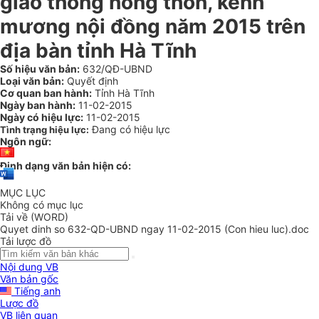
giao thông nông thôn, kênh
mương nội đồng năm 2015 trên
địa bàn tỉnh Hà Tĩnh
Số hiệu văn bản:
632/QĐ-UBND
Loại văn bản:
Quyết định
Cơ quan ban hành:
Tỉnh Hà Tĩnh
Ngày ban hành:
11-02-2015
Ngày có hiệu lực:
11-02-2015
Đang có hiệu lực
Tình trạng hiệu lực:
Ngôn ngữ:
Định dạng văn bản hiện có:
MỤC LỤC
Không có mục lục
Tải về (WORD)
Quyet dinh so 632-QD-UBND ngay 11-02-2015 (Con hieu luc).doc
Tải lược đồ
Nội dung VB
Văn bản gốc
Tiếng anh
Lược đồ
VB liên quan