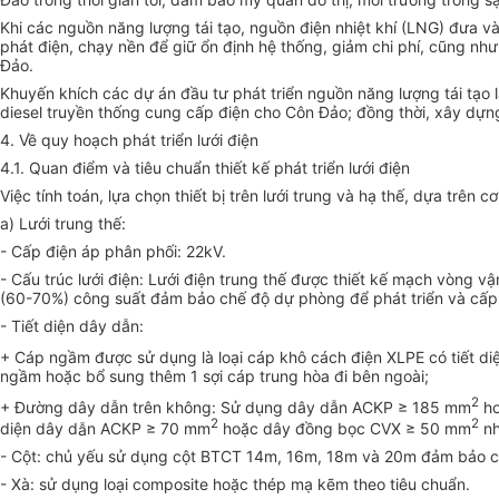
Khi các nguồn năng lượng tái tạo, nguồn điện nhiệt kh
í
(LNG) đưa và
phát điện, chạy nền đ
ể
gi
ữ ổ
n định hệ thống, giảm chi phí, cũng như
Đ
ả
o.
Khuyến khích các dự án đầu tư phát triển nguồn n
ă
n
g
lượng tái tạo
diesel truyền th
ố
ng cung c
ấ
p điện cho Côn Đảo; đồng thời, xây dựng
4. V
ề quy hoạch phát tri
ể
n lưới điện
4.1.
Quan điểm và tiêu chuẩn thiết kế phát tri
ể
n lưới điện
Việc tính toán, lựa chọn thiết bị tr
ê
n lưới trung và hạ thế, dựa
tr
ên cơ
a)
Lưới trung thế:
-
Cấp điện áp phân phối: 22kV.
-
Cấu trúc lưới điện: Lưới điện trung thế được thiết kế mạch vòng v
ậ
(60-70%) công suất đảm bảo chế độ dự phòng để phát triển và cấp đ
-
Tiết diện dây dẫn:
+ Cáp ng
ầ
m được sử dụng là loại cáp khô cách điện XLPE có tiết 
ngầm hoặc b
ổ
sung th
ê
m 1 sợi cáp trung hòa đi bên ngoài;
2
+ Đường dây dẫn trên không: Sử dụng dây
d
ẫn ACKP ≥ 185 mm
ho
2
2
diện dây d
ẫ
n ACKP ≥ 70 mm
hoặc dây đồng bọc CVX ≥ 50 mm
n
-
Cột: chủ yếu sử dụng cột BTCT 14m, 16m, 18m và 20m đảm bảo chịu
-
Xà: sử dụng loại composite hoặc thép mạ k
ẽ
m theo tiêu chu
ẩ
n.