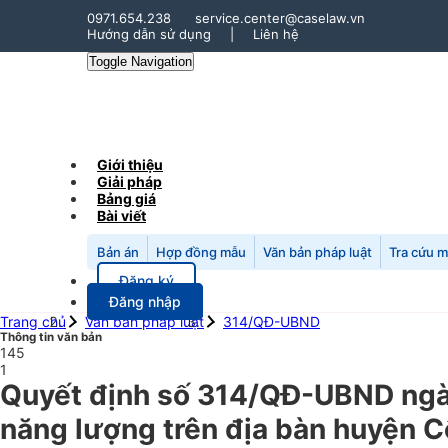
0971.654.238
service.center@caselaw.vn
Hướng dẫn sử dụng
|
Liên hệ
Toggle Navigation
Giới thiệu
Giải pháp
Bảng giá
Bài viết
Bản án
Hợp đồng mẫu
Văn bản pháp luật
Tra cứu 
Đăng ký
Đăng nhập
Trang chủ
Văn bản pháp luật
314/QĐ-UBND
Thông tin văn bản
145
1
Quyết định số 314/QĐ-UBND ngày
năng lượng trên địa bàn huyện 