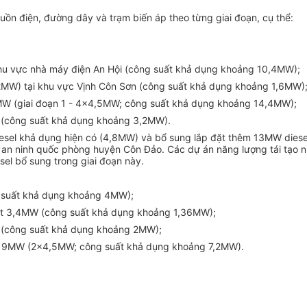
uồn điện, đường dây và trạm biến áp theo từng giai đoạn, cụ th
ể
:
khu vực nhà máy điện An Hội (công suất khả dụng khoảng 10,4MW);
MW) tại khu vực Vịnh Côn Sơn (công suất khả dụng khoảng 1,6MW)
MW (giai đoạn 1 - 4x4,5MW; công suất khả dụng khoảng 14,4MW);
MW (công suất khả dụng khoảng 3,2MW).
iesel khả dụng hiện có (4,8MW) và b
ổ
sung lắp đặt thêm 13MW diese
, an ninh qu
ố
c phòng huyện Côn Đảo. Các dự án năng lượng tái tạo nh
sel b
ổ
sung trong giai đoạn này.
 suất khả dụng khoảng 4MW);
ặt 3,4MW (công suất khả dụng khoảng 1,36MW);
 (công suất khả dụng khoảng 2M
W
);
t 9MW (2x4,5MW; công su
ấ
t khả dụng khoảng 7,2MW).