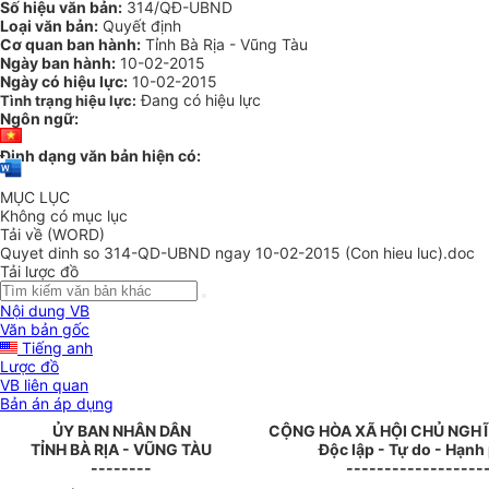
Số hiệu văn bản:
314/QĐ-UBND
Loại văn bản:
Quyết định
Cơ quan ban hành:
Tỉnh Bà Rịa - Vũng Tàu
Ngày ban hành:
10-02-2015
Ngày có hiệu lực:
10-02-2015
Đang có hiệu lực
Tình trạng hiệu lực:
Ngôn ngữ:
Định dạng văn bản hiện có:
MỤC LỤC
Không có mục lục
Tải về (WORD)
Quyet dinh so 314-QD-UBND ngay 10-02-2015 (Con hieu luc).doc
Tải lược đồ
Nội dung VB
Văn bản gốc
Tiếng anh
Lược đồ
VB liên quan
Bản án áp dụng
ỦY BAN NHÂN DÂN
CỘNG HÒA XÃ HỘI CHỦ NGHĨ
TỈNH BÀ RỊA - V
Ũ
NG TÀU
Độc lập - Tự do - Hạnh
--------
------------------