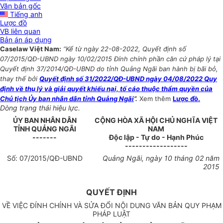
Văn bản gốc
Tiếng anh
Lược đồ
VB liên quan
Bản án áp dụng
Caselaw Việt Nam:
“Kể từ ngày 22-08-2022, Quyết định số
07/2015/QĐ-UBND ngày 10/02/2015 Đính chính phần căn cứ pháp lý tại
Quyết định 37/2014/QĐ-UBND do tỉnh Quảng Ngãi ban hành bị bãi bỏ,
thay thế bởi
Quyết định số 31/2022/QĐ-UBND ngày 04/08/2022 Quy
định về thụ lý và giải quyết khiếu nại, tố cáo thuộc thẩm quyền của
Chủ tịch Ủy ban nhân dân tỉnh Quảng Ngãi
”.
Xem thêm
Lược đồ.
Dòng trạng thái hiệu lực.
ỦY BAN NHÂN D
Â
N
CỘNG HÒA XÃ HỘI CHỦ NGHĨA VIỆT
TỈNH QUẢNG NGÃI
NAM
-------
Độc lập - Tự do - Hạnh Phúc
------------------
Số:
07
/2015/QĐ-UBND
Quảng Ngãi, ngày 10 tháng 02 năm
2015
QUYẾT ĐỊNH
VỀ VIỆC ĐÍNH CHÍNH VÀ SỬA ĐỔI NỘI DUNG VĂN BẢN QUY PHẠM
PHÁP LUẬT