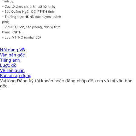
Tỉnh ủy;
- Các tổ chức chính trị, xã hội tỉnh;
- Báo Quảng Ngãi, Đài PT-TH tỉnh;
- Thường trực HĐND các huyện, thành
phố;
- VPUB: PCVP, các phòng, đơn vị trực
thuộc, CBTH;
- Lưu: VT, NC (dmhai 66)
Nội dung VB
Văn bản gốc
Tiếng anh
Lược đồ
VB liên quan
Bản án áp dụng
Vui lòng
Đăng ký
tài khoản hoặc
đăng nhập
để xem và tải văn bản
gốc.