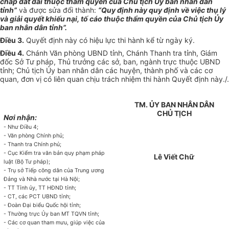
chấp đất đai thuộc thẩm quyền của Chủ tịch Ủy ban nhân dân
tỉnh”
và được sửa đổi thành:
“Quy định này quy định về việc thụ lý
và giải quyết khiếu nại, tố cáo thuộc thẩm quyền của Chủ tịch Ủy
ban nhân dân tỉnh”.
Điều 3.
Quyết định này có hiệu lực thi hành kể từ ngày ký.
Điều 4.
Chánh Văn phòng UBND tỉnh, Chánh Thanh tra tỉnh, Giám
đốc Sở Tư pháp, Thủ trưởng các sở, ban, ngành trực thuộc UBND
tỉnh; Chủ tịch Ủy ban nhân dân các huyện, thành phố và các cơ
quan, đơn vị có liên quan chịu trách nhiệm thi hành Quyết định này./.
TM. ỦY BAN NHÂN DÂN
CHỦ TỊCH
Nơi nhận:
- Như Điều 4;
- Văn phòng Chính phủ;
- Thanh tra Chính phủ;
- Cục Kiểm tra văn bản quy phạm pháp
Lê Viết Chữ
luật (Bộ Tư pháp);
- Trụ sở Tiếp công dân của Trung ương
Đảng và Nhà nước tại Hà Nội;
- TT Tỉnh ủy, TT HĐND tỉnh;
- CT, các PCT UBND tỉnh;
- Đoàn Đại biểu Quốc hội tỉnh;
- Thường trực Ủy ban MT TQVN tỉnh;
- Các cơ quan tham mưu, giúp việc của