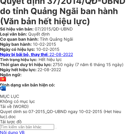
Quyết định 37/2014/QĐ-UBND
do tỉnh Quảng Ngãi ban hành
(Văn bản hết hiệu lực)
Số hiệu văn bản:
07/2015/QĐ-UBND
Loại văn bản:
Quyết định
Cơ quan ban hành:
Tỉnh Quảng Ngãi
Ngày ban hành:
10-02-2015
Ngày có hiệu lực:
10-02-2015
Ngày bị bãi bỏ, thay thế:
22-08-2022
Hết hiệu lực
Tình trạng hiệu lực:
Thời gian duy trì hiệu lực:
2750 ngày
(
7 năm
6 tháng
15 ngày
)
Ngày hết hiệu lực:
22-08-2022
Ngôn ngữ:
Định dạng văn bản hiện có:
MỤC LỤC
Không có mục lục
Tải về (WORD)
Quyet dinh so 07-2015_QD-UBND ngay 10-02-2015 (Het hieu
luc).doc
Tải lược đồ
Nội dung VB