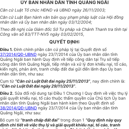
ỦY BAN NHÂN DÂN TỈNH QUẢNG NGÃI
Căn cứ Luật Tổ chức HĐND và UBND ngày 26/11/2003;
Căn cứ Luật Ban hành văn bản quy phạm pháp luật của Hội đồng
nhân dân và Ủy ban nhân dân ngày 03/12/2004;
Theo đề nghị của Giám đốc Sở Tư pháp và Chánh Thanh tra tỉnh tại
Công văn số 83/TTT-NV5 ngày 03/02/2015,
QUYẾT ĐỊNH:
Điều 1.
Đính chính phần căn cứ pháp lý tại Quyết định số
37/2014/QĐ-UBND
ngày 23/7/2014 của Ủy ban nhân dân tỉnh
Quảng Ngãi ban hành Quy định về tiếp công dân tại Trụ sở tiếp
công dân tỉnh Quảng Ngãi, tiếp nhận và xử lý đơn khiếu nại, tố cáo,
kiến nghị, phản ánh, tranh chấp đất đai gửi đến lãnh đạo Ủy ban
nhân dân tỉnh, như sau:
Cụm từ
“Căn cứ Luật Đất đai ngày 25/11/2013”
, nay đính chính là:
“Căn cứ Luật Đất đai ngày 29/11/2013”
.
Điều 2.
Sửa đổi nội dung tại Điều 1 Chương I Quy định về việc thụ lý
giải quyết khiếu nại, tố cáo thuộc thẩm quyền của Chủ tịch Ủy ban
nhân dân tỉnh Quảng Ngãi ban hành kèm theo Quyết định số
38/2014/QĐ-UBND
ngày 23/7/2014 của Ủy ban nhân dân tỉnh
Quảng Ngãi, như sau:
Bỏ cụm từ
“tranh chấp đất đai”
trong đoạn 1
“Quy định này quy
định chi tiết về việc thụ lý và giải quyết khiếu nại, tố cáo, tranh