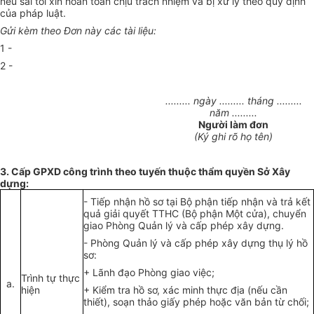
nếu sai tôi xin hoàn toàn chịu trách nhiệm và bị xử lý theo quy định
của pháp luật.
Gửi kèm theo Đơn này các tài liệu:
1 -
2 -
......... ngày ......... tháng .........
năm .........
Người làm đơn
(Ký ghi rõ họ tên)
3. Cấp GPXD c
ô
ng trình theo tuyến thuộc thẩm quyền Sở X
â
y
dựng:
-
Tiếp nhận hồ sơ tại Bộ phận tiếp nhận và trả kết
qu
ả
giải quyết TTHC (Bộ phận Một cửa), chuyển
giao Phòng
Quản lý
và cấp phép xây dựng.
-
Phòng Quản lý và cấp phép x
ây
dựng
thụ
lý hồ
sơ:
+ Lãnh đạo Phòng giao việc;
Trình tự thực
a.
hiện
+ Kiểm tra hồ sơ, xác minh thực địa (nếu cần
thiết), soạn thảo giấy ph
é
p hoặc văn bản
t
ừ ch
ố
i;