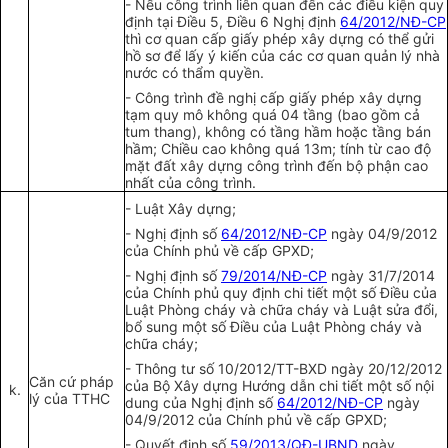
-
N
ế
u công trình liên quan đến các điều kiện quy
định tại Điều 5
,
Điều 6 Nghị định
64/2012/NĐ-CP
th
ì
cơ quan cấp giấy phép xây dựng có
t
hể gửi
hồ sơ để lấy ý kiến của các cơ quan quản lý nhà
nước c
ó
thẩm quyền.
-
Công
t
rình đề nghị cấp
gi
ấy ph
é
p xây dựn
g
t
ạm quy mô không quá 04 tần
g
(bao gồm cả
tum thang), không c
ó
tầng
hầm
hoặc tầng bán
h
ầ
m; Chiều cao không quá 13m; tính từ cao độ
mặt đ
ất
xây dựng công trình đến bộ phận cao
nhất
của
công trình.
-
Luật Xây dựng;
-
N
g
hị định số
64/2012/NĐ-CP
n
gày
04/9/2012
của
Chính phủ về cấp GPXD;
-
N
g
hị định s
ố
79/2014/NĐ-CP
n
g
ày 31/7/2014
của
Chính phủ
quy định chi tiế
t
một số Điều của
Luật Phòng ch
á
y và chữa cháy và Luật sửa đổi,
bổ sung một số Điều của Luật Phòng cháy và
chữa cháy;
-
Thông tư s
ố 1
0/2012/TT-BXD ngày 20/12/2012
Căn cứ
pháp
của Bộ Xây dựng Hướng dẫn chi tiết một số nội
k.
lý của TTHC
dun
g của
Nghị định số
64/2012/NĐ-CP
ngày
04/9/2012 của Chính phủ về cấp GPXD;
-
Quyết định số
59/2013/QĐ-UBND
ngày