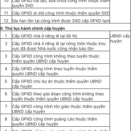
10
Cấp GPXD c
ả
i
t
ạo, sửa chữa công trình thuộc
thẩm
quyền
SXD
11
Cấp
GPXD di dời công trình thuộc
thẩm quyền
SXD
12
Gia hạn t
ồ
n tại
công trình
được SXD
cấp
GPXD tạm
II.
Thủ tục hành chính cấp huyện
1
Cấp
GPXD
nhà ở riêng
lẻ tại đô thị
UBND cấp
huyện
2
C
ấp
GPXD nhà
ở riêng
lẻ tại nông thôn thuộc khu
vực đã được Nhà nước côn
g
nhận b
ả
o tồn
3
Cấp
GPXD
công trình
không theo
tuyến
thuộc
thẩm quyền
UBND c
ấ
p huyện
4
Cấp GPXD công trình theo tuyến thuộc
thẩm
quyền
UBND cấp huyện
5
Cấp
GPXD cho dự án thuộc
thẩm quyền
UBND
cấp
huyện
6
Cấp
GPXD theo
g
iai
đ
oạn công trình khôn
g
theo
tuy
ế
n thuộc
thẩm quyền
UBND cấp huyện
7
Cấp
GPXD
công trình
tôn giáo thuộc
thẩm quyền
UBND
cấp
huyện
8
Cấp
GPXD công trình quảng cáo thuộc
thẩm
quyền
UBND
cấp
huyện