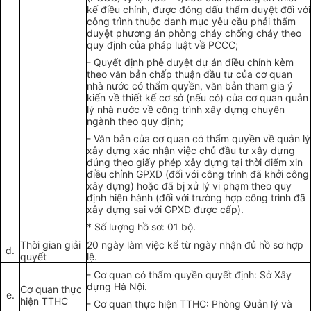
kế điều chỉnh, được đóng dấu thẩm duyệt đối với
công trình thuộc danh mục yêu cầu phải thẩm
du
y
ệt phương án phòng cháy ch
ố
ng cháy theo
quy định
của
pháp luật về PCCC;
-
Quyết định phê duyệt dự án điều chỉnh kèm
theo văn bản chấp thuận đầu tư của cơ quan
nhà nước có thẩm quyền, văn bản tham gia ý
kiến về thiế
t
kế
cơ
sở (nếu có) của cơ quan quản
lý nhà nước về công trình xây dựng chuyên
ngành theo quy định;
-
Văn
bản
của
cơ quan có thẩm quyền về quản lý
xây dựng xác nhận việc ch
ủ
đầu tư xây dựng
đúng theo giấy phép xây dựng tại thời điểm xin
điều chỉnh GPXD (đối với công trình đã khởi công
xây dựng
) hoặc đã bị xử lý vi phạm theo quy
định hiện hành (đối với trường hợp công trình đ
ã
xây dự
n
g sai với GPXD được cấp).
*
Số lượn
g
hồ sơ: 01 bộ.
Thời gian giải
20 n
g
ày làm việc kể từ ngày nhận đủ hồ sơ hợp
d
.
quyết
lệ.
- Cơ quan có
thẩm quyền
quyết
định: S
ở
Xây
dựng Hà Nội.
Cơ quan thực
e.
hiện TTHC
- Cơ quan thực hiện TTHC: Phòng Quản lý v
à