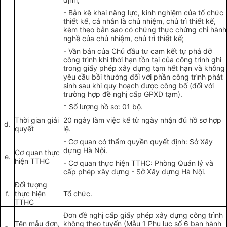
-
Bản kê khai năng lực,
kinh
n
g
hiệ
m
của tổ chức
thiết kế, cá nh
â
n là chủ nhiệm, chủ trì thiết kế,
kèm theo bản sao có chứng
thực
chứng ch
ỉ
hành
nghề của c
hủ
nhiệm, chủ trì thiết k
ế
;
-
Văn
bản của Ch
ủ
đầu tư cam kết tự phá dỡ
công trình khi th
ờ
i hạn tồn tại của công trình
ghi
trong giấy phép xây dựn
g
tạm hết hạn và không
yêu cầu bồi thường đối với phần công trình phát
sinh sau khi quy hoạch được công bố (đối với
t
rường
hợp đề nghị cấp GPXD tạm).
*
S
ố
lượ
ng
hồ sơ: 01 bộ.
Thời
gian giải
20 n
g
ày
làm
việc kể
t
ừ n
g
ày nhận đủ h
ồ sơ
hợp
d.
quyết
lệ.
-
Cơ quan có th
ẩ
m quy
ề
n quy
ết
định: S
ở
Xây
dựng Hà Nội.
C
ơ
quan thực
e.
hiện TTHC
-
C
ơ
quan thực hiện TTHC: P
h
òng Quản lý và
cấp phép xây dự
ng
- Sở Xây dựng Hà Nội.
Đối tượng
f.
thực hiện
Tổ chức.
TTHC
Đơn đ
ề
nghị cấp giấy phép xây dựng công trình
Tên mẫu đơn,
không theo
tuyến
(M
ẫ
u 1 Phụ lục số 6 ban hành