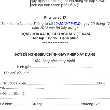
quy định chi tiết một số nội dung v
ề
cấp GPXD
trên địa bàn thành phố Hà Nội.
Phụ lục
số
17
(Ban hành kèm theo Thông tư số
10/2012/TT-BXD
ngày 20 tháng 12
năm 2012 của Bộ Xây dựng)
CỘNG HÒA XÃ HỘI CHỦ NGHĨA VIỆT NAM
Độc lập - Tự do - Hạnh phúc
---------------
ĐƠN ĐỀ NGHỊ ĐIỀU CHỈNH GIẤY PHÉP XÂY DỰNG
(Sử dụng cho công trình)
Kính gửi: ..............................................................
1. Tên chủ đầu tư:
…………….
........................
...
.....................................................................
- Người đại diện: .....................
........................
.........................Chức
vụ: .......................................
- Địa chỉ liên hệ:
..................
.....................
.........................................................................
Số nhà: ..........
.
....... Đường …
……………..
..................Phường (xã)
..........................................