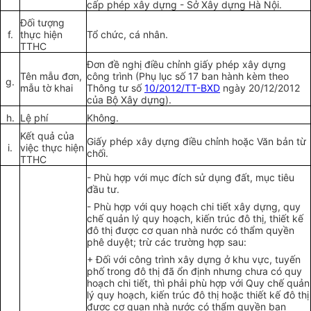
cấp
phép
xây dựng
- Sở Xây dựng Hà Nội.
Đối tượng
f.
thực hiện
Tổ chức
, cá nhân.
TTHC
Đơn đề nghị điều chỉnh
giấy
phép xây dựng
Tên mẫu đơn,
công
trình
(Phụ lục số 17 ban hành
k
èm t
h
eo
g
.
mẫu tờ khai
Thông tư số
10/2012/TT-BXD
ngày 20/12/2012
của Bộ Xây dựng).
h.
Lệ phí
Không.
Kết quả
của
Giấy ph
é
p xây dựng đi
ề
u ch
ỉnh
hoặc Văn bản từ
i.
việc
thực hiện
chối.
TTHC
-
Phù hợp
với mục đích sử dụng đất, mục tiêu
đầu tư.
-
Phù hợp với quy hoạch chi tiết xây dựng, quy
chế quản lý quy hoạch, kiến trúc đô thị
,
thiết kế
đô thị được cơ quan nhà nước c
ó
thẩm quyền
phê duyệt; trừ các trường hợp sau:
+
Đ
ố
i với công trình xây dựng ở khu vực
,
tuyến
phố trong đô thị đã ổn định nhưn
g
chưa có quy
hoạch chi tiết, th
ì
phải phù hợp với Quy chế quản
lý quy hoạch, kiến trúc đô thị hoặc thiết kế đô thị
được cơ quan nhà nước có thẩm quyền ban