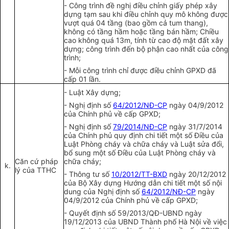
-
Công trình đề nghị điều chỉnh giấy phép xây
dựng tạm sau khi điều chỉnh quy mô không được
vượt quá 04 tầng (bao gồm cả tum thang),
không có tầng hầm hoặc tầng bán hầm; Chiều
cao không quá 13
m,
tính từ cao độ mặt đất xây
dựng; công trình đến bộ phận cao nhất của công
trình
;
-
Mỗi công trình ch
ỉ
được điều chỉnh GPXD đã
cấp 01 lần.
-
Luật Xây dựng;
-
Nghị định số
64/2012/NĐ-CP
ngày 04/9/20
1
2
của Chính phủ về cấp GPXD;
-
Nghị định số
79/2014/NĐ-CP
ngày 31/7/2014
của Chính phủ quy định chi tiết một số Điều của
Luật Phòng cháy và chữa cháy và Luật sửa đổi,
bổ sung một số Điều của Luật Phòng cháy và
Căn cứ pháp
chữa cháy;
k.
lý
của TTHC
-
Thông t
ư
số
10/2012/TT-BXD
ngày 20/12/2012
của Bộ Xây dựng Hướn
g
dẫn ch
i t
iết một s
ố
nội
dung của Nghị định số
64/2012/NĐ-CP
ngày
04/9/2012 của Chính phủ về cấp GPXD;
- Quyết định số 59/2013/QĐ-
UBND
ngày
19/12/2013
của
UBND Thành phố Hà Nội về việc