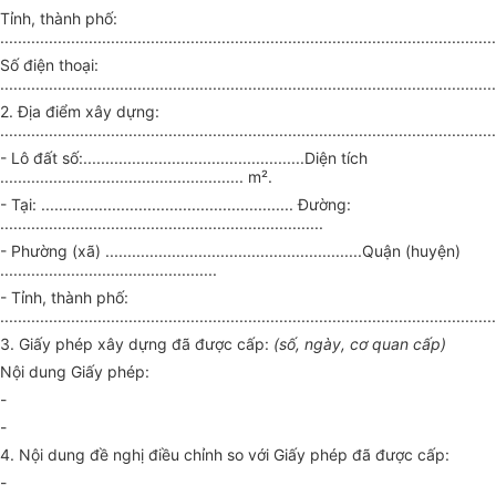
Tỉnh, thành phố:
..........
........................
..............................................................................
Số điện thoại:
.........................
......................
.................................................................
2. Địa điểm xây dựng:
...................
........................
.....................................................................
- Lô đất số:.......................
...
........................Diện tích
................
.......................
................ m².
- Tại: ......................................................... Đường:
.............
.........................
...................................
- Phường (xã) .............................
................
.............Quận (huyện)
...............
............
......................
- Tỉnh, thành phố:
.....................................
........................
...................................................
3. Giấy phép xây dựng đã được cấp:
(số, ngày, cơ quan cấp)
Nội dung Giấy phép:
-
-
4. Nội dung đề nghị điều chỉnh so với Giấy phép đã được cấp:
-