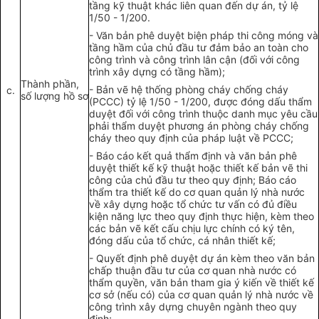
tầng kỹ thuật khác liên quan đến dự án, t
ỷ
lệ
1/50 - 1/200.
-
Văn bản phê duyệt biện pháp thi c
ô
ng móng và
t
ầng
hầm của ch
ủ
đ
ầu tư
đ
ả
m bảo an toàn cho
công
trình v
à
côn
g
trình lân cận (đ
ố
i với công
trình xây
dựng
có tầng hầm);
Thành phần,
-
Bản vẽ hệ th
ống
ph
ò
ng cháy ch
ố
n
g
cháy
c.
số lượng hồ sơ
(PCCC) tỷ lệ 1/50 - 1/200, được đ
ó
ng dấu th
ẩ
m
duyệt đ
ố
i v
ới
cô
n
g trình thuộc
d
anh mục
yêu
cầu
phải thẩm duyệt ph
ươ
ng án phòng cháy ch
ố
ng
cháy theo
quy định
của pháp luậ
t
v
ề
PCCC;
-
Báo cáo
kết quả
thẩm định và
văn
bản phê
duyệt thiết kế kỹ thuật hoặc thiết kế bản vẽ thi
côn
g
của chủ đầu t
ư
theo
quy định
; Báo cáo
t
h
ẩm tra thiết kế do cơ quan quản lý nhà nước
về xây dựng hoặc tổ chức tư vấn có
đ
ủ điều
kiện năng lực
t
heo quy định thực hiện, kèm theo
các bản vẽ kết cấu chịu lực chính có ký tên,
đóng
d
ấu
của tổ chức, cá nhân
thiết
kế;
-
Quyết định phê duyệt dự án kèm theo văn bản
chấp thuận đầu tư của cơ quan nhà nước có
thẩm quyền, v
ă
n bản tham gia
ý
kiến v
ề
thiết kế
cơ sở
(nếu có) của cơ quan q
uản lý nhà nước
về
công
trình
xây dựng chuyên ngành theo quy
định;