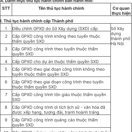
A. Danh mục thủ tục hành chính ban hành
mới
:
STT
Tên thủ tục hành chính
Cơ quan
thực hiện
I. Thủ tục hành chính
cấp
Thành phố
1
Điều chỉnh
GPXD do Sở Xây dựng (
S
XD)
cấp
Sở
Xây
dựng
2
Cấp
GPXD công trình không theo tuy
ế
n thuộc
thành phố
thẩm quyền
SXD
Hà Nội
3
Cấp
GPXD công trình theo
tuyến
thuộc
thẩm
quyền
SXD
4
Cấp
GPXD cho dự án thuộc
thẩm quyền
SX
D
5
Cấp
GPXD theo giai đoạn công trình
không
theo
tuyến
thuộc
thẩm quyền
SXD
6
Cấp
GPXD theo giai đoạn côn
g
trình theo tuy
ế
n
thuộc
thẩm quyền
SXD
7
Cấp
GPXD
công trình
tôn
giáo
thuộc
thẩm quyền
SXD
8
C
ấ
p GPXD công trình di tích lịch sử - văn
hóa
đã
được x
ế
p hạng,
t
ượng đài,
tranh
hoành tráng
9
Cấp
GPXD công trình quản
g
c
á
o thuộc
thẩm
quyền
SXD