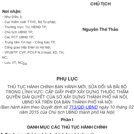
CHỦ TỊCH
Nơi nhận:
-
Như Điều 3;
-
Cục Kiểm soát TTHC, Bộ Tư pháp;
-
Thường trực: TU, HĐND TP;
Nguyễn Thế Thảo
-
Chủ tịch UBND TP;
-
Các PCT UBND TP;
-
Trung tâm Tin học - Công báo TP;
-
Cổng giao tiếp Điện tử Hà Nội;
-
VPUBTP: CVP, PCV.P N.V.Hoạt, XD, TH,
NC;
-
Lưu: VT, NC
Đà
PHỤ LỤC
THỦ TỤC HÀNH CHÍNH BAN HÀNH MỚI, SỬA ĐỔI VÀ BÃI BỎ
TRONG LĨNH VỰC: CẤP GIẤY PHÉP XÂY DỰNG THUỘC THẨM
QUYỀN GIẢI QUYẾT CỦA SỞ XÂY DỰNG THÀNH PHỐ HÀ NỘI,
UBND XÃ TRÊN ĐỊA BÀN THÀNH PHỐ HÀ NỘI
(Ban hành kèm theo Quyết định số
713/QĐ-UBND
ngày 10 tháng 02
năm 2015 của Chủ tịch UBND thành phố Hà Nội)
Phần I
DANH MỤC CÁC THỦ TỤC HÀNH CHÍNH