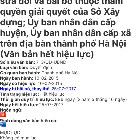
sửa đổi và bãi bỏ thuộc thẩm
quyền giải quyết của Sở Xây
dựng; Ủy ban nhân dân cấp
huyện, Ủy ban nhân dân cấp xã
trên địa bàn thành phố Hà Nội
(Văn bản hết hiệu lực)
Số hiệu văn bản:
713/QĐ-UBND
Loại văn bản:
Quyết định
Cơ quan ban hành:
Thành phố Hà Nội
Ngày ban hành:
10-02-2015
Ngày có hiệu lực:
10-02-2015
Ngày bị bãi bỏ, thay thế:
25-07-2017
Hết hiệu lực
Tình trạng hiệu lực:
Thời gian duy trì hiệu lực:
896 ngày
(
2 năm
5 tháng
16 ngày
)
Ngày hết hiệu lực:
25-07-2017
Ngôn ngữ:
Định dạng văn bản hiện có:
MỤC LỤC
Không có mục lục