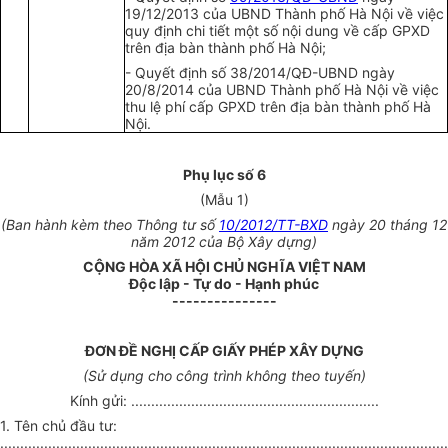
19/12/2013 của UBND Th
à
nh phố Hà Nội về việc
quy
định
chi
t
iết một số nội dung về cấp GPXD
trên địa bàn thành phố H
à
Nội
;
-
Quyết định số 38/2014/QĐ-
UBND
ngày
20/8/2014 của UBND Thành phố Hà Nội v
ề
việc
thu lệ phí cấp GPXD trên địa bàn thành phố Hà
Nội.
Phụ lục
số
6
(
M
ẫu 1)
(Ban hành kèm theo Thông tư số
10/2012/TT-BXD
ngày 20 tháng 12
năm 2012 của Bộ Xây dựng)
CỘNG HÒA XÃ HỘI CHỦ NGHĨA VIỆT NAM
Độc lập - Tự do - Hạnh phúc
---------------
ĐƠN ĐỀ NGHỊ CẤP GIẤY PHÉP XÂY DỰNG
(Sử dụng cho công trình không theo tuyến)
Kính gửi: ..............................................................
1. Tên chủ đầu tư:
............................................................
.........................
...........................