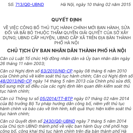
Số:
713/QĐ-UBND
Hà Nội
, ngày
10 thá
ng
02
năm
2015
QUYẾT ĐỊNH
VỀ VIỆC CÔNG BỐ THỦ TỤC HÀNH CHÍNH MỚI BAN HÀNH, SỬA
ĐỔI VÀ BÃI BỎ THUỘC THẨM QUYỀN GIẢI QUYẾT CỦA SỞ XÂY
DỰNG; UBND CẤP HUYỆN, UBND CẤP XÃ TRÊN ĐỊA BÀN THÀNH
PHỐ HÀ NỘI
CHỦ TỊCH ỦY BAN NHÂN DÂN THÀNH PHỐ HÀ NỘI
Căn cứ Luật Tổ chức Hội đồng nhân dân và
Ủy ban
nhân dân ngày
26 tháng 11 năm 2003;
Căn cứ Nghị định số
63/2010/NĐ-CP
ngày 08 tháng 6 năm 2010
của Chính phủ về kiểm soát thủ tục hành chính; Căn cứ Nghị định số
48/2013/NĐ-CP
ngày 14 tháng 5 năm 2013 của Chính phủ sửa đổi,
bổ sung một số điều của các nghị định liên quan đến kiểm soát thủ
tục hành chính;
Căn cứ Thông tư số
05/2014/TT-BTP
ngày 07 tháng 02 năm 2014
của Bộ trưởng Bộ Tư pháp hướng dẫn công bố, niêm yết thủ tục
hành chính và báo cáo về tình hình, kết quả thực hiện kiểm soát thủ
tục hành chính;
Căn cứ Quyết định số
2430/QĐ-UBND
ngày 7 tháng 5 năm 2014
của Chủ tịch
UBND
thành phố về việc ban hành Quy chế phối hợp
công bố, công khai thủ tục hành chính trên địa bàn thành phố Hà