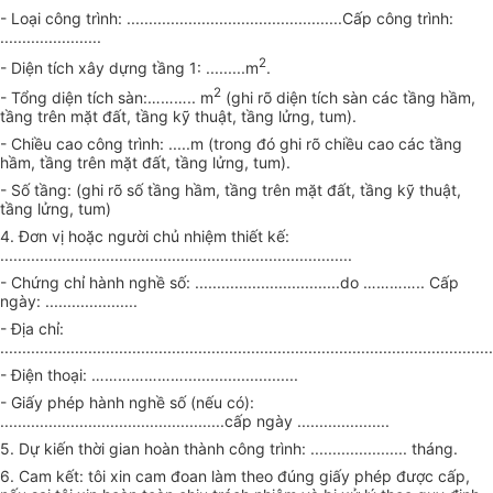
- Loại công trình: .................................................Cấp công trình:
.......................
2
- Diện tích xây dựng tầng 1: .........m
.
2
- Tổng diện tích sàn:……….. m
(ghi rõ diện tích sàn các tầng hầm,
tầng trên mặt đất, tầng kỹ thuật, tầng lửng, tum).
- Chiều cao công trình: .....m (trong đó ghi rõ chiều cao các tầng
hầm, tầng trên mặt đất, tầng lửng, tum).
- Số tầng: (ghi rõ số tầng hầm, tầng trên mặt đất, tầng kỹ thuật,
tầng lửng, tum)
4. Đơn vị hoặc người chủ nhiệm thiết kế:
.......
............................
.............................................
- Chứng chỉ hành nghề số: ........
..................
.......do ………….. Cấp
ngày: .....................
- Địa chỉ:
..................
...........................
...................................................................
- Điện thoại: …………………..........................
- Giấy phép hành nghề số (nếu có):
........
......................
.....................cấp ngày .....................
5. Dự kiến thời gian hoàn thành công trình: ...................... tháng.
6. Cam kết: tôi xin cam đoan làm theo đúng giấy phép được cấp,