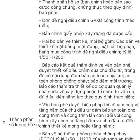
*
Thành phần hồ sơ (bản chính hoặc bản sao
được công chứng, ch
ứ
ng thực theo quy định)
bao gồm:
-
Đơn đề nghị điều chỉnh GPXD công trình theo
mẫu;
-
Bản chính giấy phép
xây dựng
đã được cấp;
-
Hai bộ bản vẽ thiết kế
,
mỗi bộ gồm: Các bản vẽ
thiết kế mặt b
ằ
ng, mặt đứng, mặt c
ắ
t bộ phận,
hạng mục công trình đề n
g
hị điều ch
ỉ
nh; tỷ lệ
1/50 -1/200;
-
Báo cáo
kết quả
thẩm định và văn bản phê
duyệt thiết kế điều chỉnh của ch
ủ
đầu t
ư,
trong
đó
có nội dung
đảm
bảo an toàn chịu lực; an
toàn phòng chống chá
y
; bảo đảm môi trường.
Báo cáo thẩm tra thiết kế do cơ quan quản lý
nhà nước về xây d
ựng
hoặc tổ chức tư vấn có
đủ điều kiện năng lực theo
quy định
thực hiện;
-
Văn bản phê duyệt biện pháp thi công móng và
tầng hầm của chủ đầu tư đảm bảo an toàn cho
công trình và công trình lân cận (đối với công
Thành phần,
trình xâ
y
chen có tầng hầm và chủ đầu tư điều
c.
số lượng hồ sơ
ch
ỉ
nh thiết kế móng hoặc tầng hầm);
-
Bản vẽ hệ thống phòng cháy chống cháy
(PCCC) tỷ lệ 1/50 - 1/200 của phương án thiết