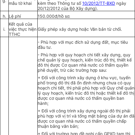
g.
mẫu tờ khai
kèm theo Thông tư s
ố
10/2012/TT-BXD
ngày
20/12/2012
của
Bộ Xây dựng).
h.
Lệ phí
150.000đ/hồ sơ.
Kết
qu
ả
của
i.
việc thực hiện
Giấy phép xây dựng hoặc Văn bản từ chối.
TTHC
-
Phù hợp với mục đích
sử
dụn
g
đất
,
mục
t
iêu
đầu tư.
-
Phù hợp với quy hoạch chi tiết xây dựn
g
, quy
chế quản lý quy hoạch, kiến trúc đô thị
,
thiết kế
đô thị được Cơ quan nhà nước có thẩm quyền
phê duyệt,
t
rừ các trường hợp sau:
+ Đối với công trình xây dựng ở khu vực
,
tuyến
phố trong đô thị đ
ã
ổn định nhưng chưa có quy
hoạch chi tiết
,
th
ì
phải
phù hợp
với
Q
uy ch
ế
quản
lý quy hoạch, kiến trúc đô thị hoặc thiết kế đô thị
được cơ quan nhà nước có thẩm quyền ban
hành;
+ Đối với công
trình
xây dựng ngoài đô thị phải
phù hợp với vị trí và t
ổ
ng mặt b
ằ
ng của dự án đ
ã
được cơ quan nhà nước có thẩm quy
ề
n chấp
thuận b
ằ
ng
văn
bản;
+ Đối với trường hợp đề nghị cấp GPXD tạm thì