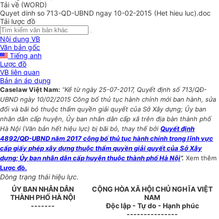
Tải về (WORD)
Quyet dinh so 713-QD-UBND ngay 10-02-2015 (Het hieu luc).doc
Tải lược đồ
Nội dung VB
Văn bản gốc
Tiếng anh
Lược đồ
VB liên quan
Bản án áp dụng
Caselaw Việt Nam:
“Kể từ ngày 25-07-2017, Quyết định số 713/QĐ-
UBND ngày 10/02/2015 Công bố thủ tục hành chính mới ban hành, sửa
đổi và bãi bỏ thuộc thẩm quyền giải quyết của Sở Xây dựng; Ủy ban
nhân dân cấp huyện, Ủy ban nhân dân cấp xã trên địa bàn thành phố
Hà Nội (Văn bản hết hiệu lực) bị bãi bỏ, thay thế bởi
Quyết định
4892/QĐ-UBND năm 2017 công bố thủ tục hành chính trong lĩnh vực
cấp giấy phép xây dựng thuộc thẩm quyền giải quyết của Sở Xây
dựng; Ủy ban nhân dân cấp huyện thuộc thành phố Hà Nội
”.
Xem thêm
Lược đồ.
Dòng trạng thái hiệu lực.
ỦY BAN NHÂN DÂN
CỘNG HÒA XÃ HỘI CHỦ NGHĨA VIỆT
THÀNH PHỐ HÀ NỘI
NAM
-------
Độc lập - Tự do - Hạnh phúc
---------------