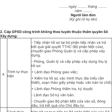
........ ngày ......... tháng .........
năm .........
Người làm đơn
(Ký ghi rõ họ tên)
2. Cấp GPXD công trình không theo tuyến thuộc thẩm quyền Sở
Xây dựng:
-
Tiếp nhận hồ sơ tại bộ phận tiếp nhận và trả
k
ế
t quả giải quy
ế
t TTHC (Bộ phận Một cửa),
chuyển giao
Phòng
Q
uản lý v
à
c
ấ
p phép xây
dựng.
-
Phòn
g
, Quản
lý
và cấp phép xây dựng thụ
lý
hồ sơ:
Trình
tự thực
+ Lãnh đạo Phòng
giao
việc;
a.
hiện
+
Kiểm tra hồ sơ, xác minh thực địa (nếu cần
thiết), soạn thảo giấy phép hoặc văn bản từ chối;
+ Lãnh
đạo Phòng th
ẩ
m tra, ký duyệt.
-
L
ã
nh đạo Sở ký văn bản.
-
Chuyển
gi
ao Bộ phận Một cửa vào số, đón
g
dấu,
t
rả k
ế
t quả cho Chủ đầu tư.
Cách th
ứ
c
Nộp hồ sơ
trực tiếp tại
Bộ phận Một cửa của Sở