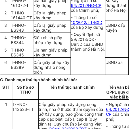
1.
T-HNO-
Gia hạn giấy phép
-
Nghị định số
Sở Xây
161072-
TT
xây dựng
64/2012/NĐ-CP
dựng
thành
của Chính phủ;
phố
Hà N
ội
2
T-
H
NO-
Cấp lại giấy phép
-
Thông tư số
161440-
TT
xây dựng
10/2012/TT-BXD
3
T-HNO-
Cấp lại giấy phép
UBND
cấp
của Bộ Xây dựng;
BS343
xây dựng
huyện
-
Quyết định số
4
T-HNO-
Điều chỉnh
gi
ấ
y
59/2013/
QĐ
-
BS344
phép xây dựng
UBND của UBND
t
hành phố Hà Nội.
5
T-HNO-
Gia hạn giấy phép
BS345
xây dựng
6
T-HNO-
Cấp giấy phép
xây
UBND xã
BS389
dựng
nhà ở nông
thôn
C
. Danh mục thủ tục
hành chính
bãi bỏ:
STT
Số hồ sơ
Tên
thủ tục
hàn
h
chính
Tên văn b
TTHC
QPPL quy đ
việc bãi 
1
T-HNO-
Cấp giấy phép xây dựng công
-
Nghị định 
143526-TT
trình, nhà ở thuộc thẩm quyền của
64/2012/NĐ
Sở Xây dựng, bao gồm: công trình
CP
của Chí
cấp đặc biệt, cấp I, cấp II (quy
phủ;
định tại Quy chuẩn xây dựng Việt
-
Thông tư 
Nam
QCVN 03:2009/BXD
); công