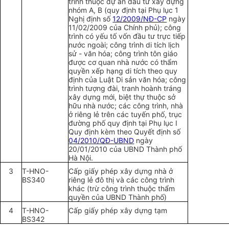
trình thuộc dự án đầu tư xây dựng
nhóm A, B (quy định tại Phụ lục 1
Nghị định số
12/2009/NĐ-CP
ngày
11/02/2009 của Chính phủ); công
trình có yếu tố vốn đầu tư trực tiếp
nước ngoài; công trình di tích lịch
sử - văn hóa; công trình tôn giáo
được cơ quan nhà nước có thẩm
quyền xếp hạng di tích theo quy
định của Luật Di sản văn hóa; công
trình tượng đài, tranh hoành tráng
xây dựng mới, biệt thự thuộc sở
hữu nhà nước; các công trình, nhà
ở riêng lẻ trên các tuyến phố, trục
đường phố quy định tại Phụ lục I
Quy định kèm theo Quyết định số
04/2010/QĐ-UBND
ngày
20/01/2010 của UBND Thành phố
Hà Nội.
3
T-HNO-
Cấp giấy phép xây dựng nhà ở
BS340
riêng lẻ đô thị và các công trình
khác (trừ công trình thuộc thẩm
quyền của UBND Thành phố)
4
T-HNO-
Cấp giấy phép xây dựng tạm
BS342