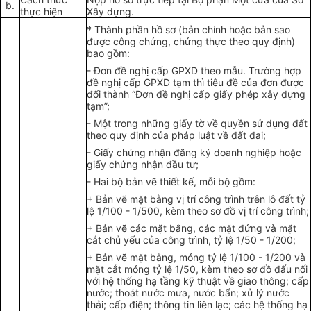
b.
thực hi
ện
Xây dựng.
*
Thành phần hồ sơ (bản chính hoặc bản sao
được côn
g
chứng, c
hứng
thực theo quy định)
bao gồm:
-
Đơn đề
nghị
cấp GPXD theo mẫu.
Trường hợp
đề nghị cấp GPXD tạm thì
t
iêu đề
của đ
ơn đ
ượ
c
đ
ổi thành “Đơn đề nghị cấp giấy phép xây dựng
tạm”;
-
Một trong những
giấy
tờ về quyền sử dụng đất
theo quy định của pháp luật về
đ
ất
đai
;
-
Giấy chứng nhận đăng ký doanh nghiệp hoặc
giấy chứng nhận đầu tư;
- Hai bộ bản vẽ thiết k
ế
, mỗi bộ gồm:
+
Bản vẽ mặt bằng vị trí công trình trên
lô
đất t
ỷ
lệ 1/100 - 1/500, kèm theo sơ đồ vị
trí công
trình;
+
Bản vẽ các mặt bằng, các mặt đứng và mặt
cắt chủ yếu của công trình, tỷ lệ 1/50 - 1/200;
+ Bản vẽ mặt bằng, móng tỷ lệ 1/100 - 1/200 và
mặt cắt móng tỷ lệ
1
/50, kèm theo
sơ
đồ đấu nối
với h
ệ
thống hạ tần
g
kỹ thuật về
gi
ao thông; cấp
nước;
thoát
nước m
ư
a, nước b
ẩ
n; xử
lý nước
thải; cấp điện; thông
t
in liên lạc; các h
ệ
th
ố
ng hạ