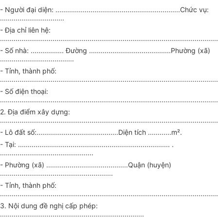
- Người đại diện: ....................
...................
.........................Chức vụ:
.................................
- Địa chỉ liên hệ:
........................................
.......................
.................................................
- Số nhà: ................. Đường .....
......................
...............Phường (xã)
......................................
- Tỉnh, thành phố:
............................................
............................
........................................
- Số điện thoại:
..................................
...............
...............................................................
2. Địa điểm xây dựng:
...................
..........................
...................................................................
- Lô đất số:..........................................Diện tích ............m².
- Tại: .........................
...................................
.................. .
................................................
- Phường (xã) ..........................................Quận (huyện)
..........
.....................
...........................
- Tỉnh, thành phố:
.................................
.......................
........................................................
3. Nội dung đề nghị cấp phép:
..........................................................................