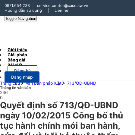
0971.654.238
service.center@caselaw.vn
Hướng dẫn sử dụng
|
Liên hệ
Toggle Navigation
Giới thiệu
Giải pháp
Bảng giá
Bài viết
Đăng ký
Đăng nhập
Trang chủ
Văn bản pháp luật
713/QĐ-UBND
Thông tin văn bản
246
0
Quyết định số 713/QĐ-UBND
ngày 10/02/2015 Công bố thủ
tục hành chính mới ban hành,