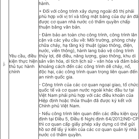
hành.
+ Đối với công
trình
xây dựng ngoài đô thị phải
phù hợp
với vị trí và tổng mặt bằng
của
dự án đã
được cơ quan nhà nước có
t
hẩm quyền chấp
thuận bằng văn bản.
-
Đảm
bảo
an toàn cho
công
trình,
công
trình
l
ân
cận và các yêu cầu về: M
ôi
trườn
g,
ph
òng
cháy
chữa cháy, hạ tầng kỹ thuật (giao thông, điện,
nước, viễn thông), hành lang bảo vệ công
trình
Yêu cầu, điều
thủy lợi, đê điều, năng lượng, giao thông, khu di
kiện thực hiện
sản văn
hóa
, di tích lịch sử - văn hóa và đảm bảo
j
.
thủ tục hàn
h
khoảng cách đến các công trình dễ cháy, n
ổ
,
ch
ính
độc hại, các công trình quan trọng
liên
quan đến
an ninh
quốc
gia.
-
Công trình của các cơ quan ngoại giao, tổ chức
quốc tế và cơ quan nước ngoài khác đầu tư tại
Việt Nam phải phù hợp với các điều khoản của
Hiệp định hoặc thỏa thuận đã được ký kết với
Chính phủ Việt Nam.
-
N
ế
u công
trình
liên quan đến các điều kiện
quy
định
tại Điều 5, Điều 6 N
g
hị định 64/20
1
2/NĐ-CP
thì
cơ quan
cấp
giấy phép xây dựng có thể gửi
hồ sơ để lấy ý kiến của các cơ quan quản lý nhà
nước có thẩm quyền.