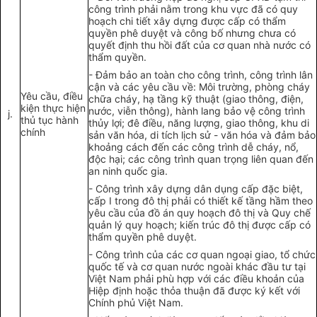
công trình phải nằm trong khu vực đã có quy
hoạch chi tiết xây dựng được cấp có thẩm
quyền ph
ê
duyệt và công bố
nhưng
chưa có
quyết định thu hồi đất của cơ quan nhà nước có
thẩm quyền.
-
Đảm bảo an toàn cho công trình, công trình lân
cận và các yêu cầu v
ề
: Môi trường
,
phòng cháy
Y
ê
u cầu, điều
ch
ữ
a cháy, hạ tầng kỹ thuật (giao th
ô
ng, điện,
kiện thực hiện
nước, viễn th
ông), h
ành lang b
ả
o vệ công trình
j
.
t
hủ
t
ục hành
th
ủy
lợi; đê điều, n
ă
ng lượng, giao thông, khu di
chính
s
ả
n văn
hóa
,
d
i
tích lịch sử - văn hóa và đ
ả
m bảo
khoảng cách đến các công tr
ì
nh dễ cháy
,
nổ,
độc hại; các công trình quan trọng liên quan đến
an ninh quốc gia.
-
Côn
g
trình
xây dựng
dân dụng cấp đặc biệt,
c
ấ
p I trong đô thị phải có thi
ế
t k
ế
tầng hầm theo
yêu cầu của đồ án quy hoạch đô thị và Quy chế
quản lý quy hoạch; kiến trúc đô thị được cấp có
thẩm quyền phê duyệt.
-
Công
trình
của
các cơ quan ngoại giao,
tổ chức
quốc tế và cơ quan nước ngoài khác đầu
t
ư
t
ại
Việt Nam phải phù hợp với các điều kho
ả
n
của
Hiệp định hoặc
thỏa thuận
đ
ã được k
ý
k
ế
t với
Chính phủ Việt Nam.