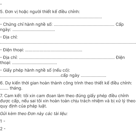
-
5. Đơn vị hoặc người thiết kế điều chỉnh:
.......
.........
....................................................................
- Chứng chỉ hành nghề số: .............
........................
............. Cấp
ngày: .....
..............
................
- Địa chỉ:
.........................................
...................
....................................................
- Điện thoại: …………………..........................
- Địa chỉ: .................................................
.....................
......... Điện
thoại: .....................................
- Giấy phép hành nghề số (nếu có):
........
.....................
.....................cấp ngày .....................
6. Dự kiến thời gian hoàn thành công trình theo thiết kế điều chỉnh:
....... tháng.
7. Cam kết: tôi xin cam đoan làm theo đúng giấy phép điều chỉnh
được cấp, nếu sai tôi xin hoàn toàn chịu trách nhiệm và bị xử lý theo
quy định của pháp luật.
Gửi kèm theo Đơn này các tài liệu:
1 -
2 -