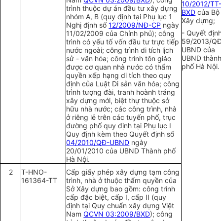
10/2012/TT
trình thuộc dự án đầu tư xây dựng
BXD
của Bộ
nhóm A, B (quy định tại Phụ lục 1
Xây dựng;
Nghị định số
12/2009/NĐ-CP
ngày
-
Quyết địn
11/02/2009 của Chính phủ); công
59/2013/
Q
trình có yếu tố vốn đầu tư trực tiếp
UBND của
nước ngoài; công trình di tích lịch
UBND
t
hàn
sử - văn hóa; công trình tôn giáo
phố Hà Nội.
được cơ quan nhà nước có thẩm
quyền xếp hạng di tích theo quy
định của Luật Di sản văn hóa; công
trình tượng đài, tranh hoành tráng
xây dựng mới, biệt thự thuộc sở
hữu nhà nước; các công trình, nhà
ở riêng lẻ trên các tuyến phố, trục
đường phố quy định tại Phụ lục I
Quy định kèm theo Quyết định số
04/2010/QĐ-UBND
ngày
20/01/2010 của UBND Thành phố
Hà Nội.
2
T-HNO-
Cấp giấy phép xây dựng tạm công
161364-TT
trình, nhà ở thuộc thẩm quyền của
Sở Xây dựng bao gồm: công trình
cấp đặc biệt, cấp I, cấp II (quy
định tại Quy chuẩn xây dựng Việt
Nam
QCVN 03:2009/BXD
); công