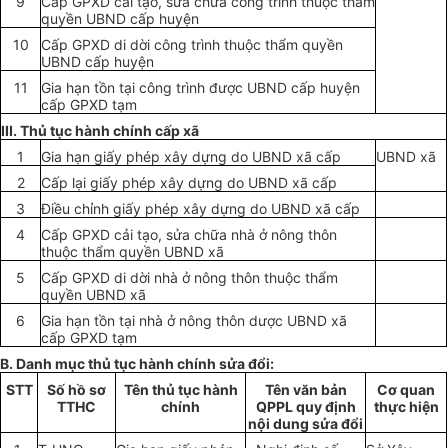
9
Cấp
GPXD cải tạo
,
sửa chữa công trình thuộc
thẩm
quyền
UBND
cấp
huyện
10
Cấp GPXD di dời công
trình
thuộc thẩm quyền
UBND
cấp
huyện
11
Gia hạn t
ồ
n tại công trình được UBND
cấp
huyện
cấp
GPXD t
ạ
m
III. Thủ tục hành chính cấp xã
1
Gia h
ạn giấy phép xây dựng do UBND xã cấp
UBND
xã
2
Cấp
lại
giấy phép xây dựng do UBND xã cấp
3
Điều chỉnh giấy phép
xây dựng do
UBND
xã
cấp
4
Cấp
GPXD c
ả
i
t
ạo, sửa chữa nhà ở nôn
g
thôn
thuộc
thẩm quyền
UBND xã
5
Cấp GPXD di dời nhà ở nông thôn thuộc
thẩm
quyền
UBND xã
6
Gia hạn tồn tại nhà ở nông thôn dược UBND x
ã
cấp GPXD tạm
B. Danh m
ụ
c thủ tục hành chính sửa đ
ổ
i:
STT
Số hồ sơ
Tên
thủ tục
hàn
h
Tên văn bản
Cơ quan
TTHC
chính
QPPL quy định
thực hiện
nội dung sửa đ
ổ
i