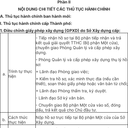
Phần
II
N
ỘI
DUNG CH
I
T
IẾ
T CÁC THỦ TỤC HÀNH CHÍNH
A. Thủ tục hành chính ban hành m
ớ
i:
I.
Thủ tục hành chính cấp Thành phố:
1. Điều ch
ỉ
nh giấy phép
xây dựng
(GPXD) do
Sở
Xây dựng cấp:
-
Ti
ế
p nhận hồ sơ tại Bộ phận ti
ế
p nhận và trả
k
ết
quả giải
quyết
TTHC (Bộ phận Một cửa),
chuyển giao Phòng Quản lý và cấp phép xây
dựng.
-
Phòn
g
Quản lý và cấp phép xây dựng thụ
lý
hồ
sơ:
Trình tự thực
+ Lãnh đạo Phòng giao việc;
a.
hiện
+ Kiểm tra hồ sơ, xác minh thực địa (nếu cần
thiết), soạn thảo giấy phép hoặc văn bản từ chối;
+ Lãnh đạo Phòng th
ẩ
m
t
ra, ký duyệt.
-
Lãnh đạo Sở ký văn bản.
-
Chuyển
gi
ao Bộ phận Một cửa vào số, đóng
dấu
,
trả kết quả cho Chủ đầu tư.
Cách thức
Nộp hồ sơ trực tiếp tại Bộ phận
Một
cửa của Sở
b.
thực hi
ệ
n
Xây dựng.