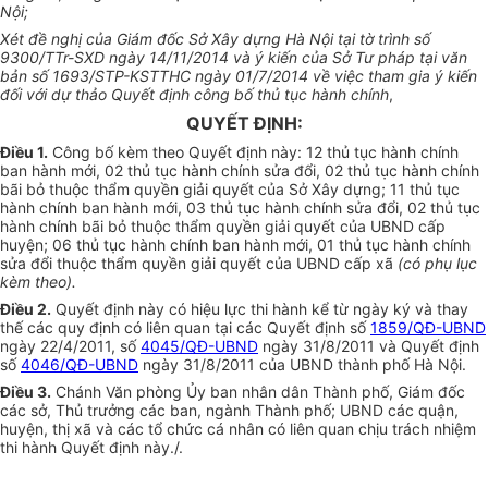
Nội;
Xét đề nghị của Giám đốc Sở Xây dựng Hà Nội tại tờ trình số
9300/TTr-SXD ngày 14/11/2014 và ý kiến của Sở Tư pháp tại văn
bản số 1693/STP-KSTTHC ngày 01/7/2014 về việc tham gia ý kiến
đối với dự thảo Quyết định công bố thủ tục hành chính
,
QUYẾT ĐỊNH:
Điều 1.
Công bố kèm theo Quyết định này: 12 thủ tục hành chính
ban hành mới, 02 thủ tục hành chính sửa đổi, 02 thủ tục hành chính
bãi bỏ thuộc
thẩm quyền
giải quyết của Sở Xây dựng; 11 thủ tục
hành chính ban hành mới, 03 thủ tục hành chính sửa đổi, 02 thủ tục
hành chính bãi bỏ thuộc
thẩm quyền
giải
quyết
của UBND cấp
huyện; 06 thủ tục hành chính ban hành mới, 01 thủ tục hành chính
sửa đổi thuộc thẩm quyền giải quyết của UBND cấp xã
(có phụ lục
kèm theo).
Điều 2.
Quyết định này có hiệu lực thi
hành
kể từ ngày ký và thay
thế các quy định có liên quan tại các Quyết định số
1859/QĐ-UBND
ngày 22/4/2011, số
4045/QĐ-UBND
ngày 31/8/2011 và Quyết định
số
4046/QĐ-UBND
ngày 31/8/2011 của
UBND
thành phố Hà Nội.
Điều 3.
Chánh Văn phòng
Ủy ban
nhân dân Thành phố, Giám đốc
các sở, Thủ trưởng các ban, ngành Thành phố; UBND các quận,
huyện, thị xã và các tổ chức cá nhân có liên quan chịu trách nhiệm
thi hành
Quyết
định này./.