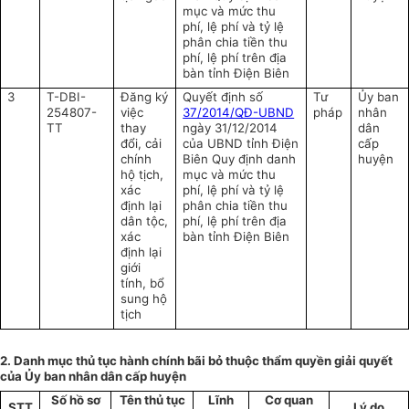
mục và mức thu
phí, lệ phí và tỷ lệ
phân chia tiền thu
phí, lệ phí trên địa
bàn tỉnh Điện Biên
3
T-DBI-
Đăng ký
Quyết định số
Tư
Ủy ban
254807-
việc
37/2014/QĐ-UBND
pháp
nhân
TT
thay
ngày 31/12/2014
dân
đổi, cải
của UBND tỉnh Điện
cấp
chính
Biên Quy định danh
huyện
hộ tịch,
mục và mức thu
xác
phí, lệ phí và tỷ lệ
định lại
phân chia tiền thu
dân tộc,
phí, lệ phí trên địa
xác
bàn tỉnh Điện Biên
định lại
giới
tính, bổ
sung hộ
tịch
2. Danh mục thủ tục hành chính bãi bỏ thuộc thẩm quyền giải quyết
của Ủy ban nhân dân cấp huyện
Số hồ sơ
Tên thủ tục
Lĩnh
Cơ quan
STT
Lý do