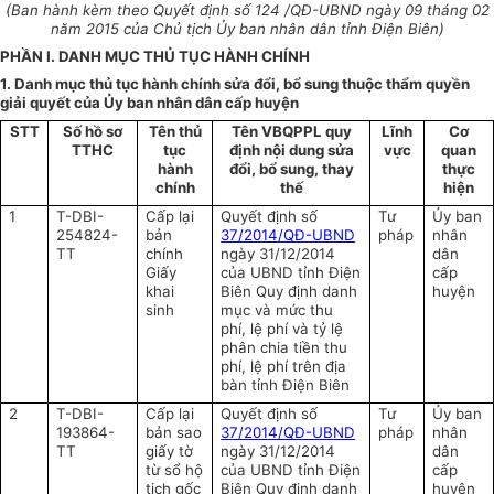
(Ban hành kèm theo Quyết định số 124
/QĐ-UBND ngày 09 tháng 02
năm 2015 của Chủ tịch Ủy ban nhân dân tỉnh Điện Biên)
PHẦN I. DANH MỤC THỦ TỤC HÀNH CHÍNH
1. Danh mục thủ tục hành chính sửa đổi, bổ sung thuộc thẩm quyền
giải quyết của Ủy ban nhân dân cấp huyện
STT
Số hồ sơ
Tên thủ
Tên VBQPPL quy
Lĩnh
Cơ
TTHC
tục
định nội dung sửa
vực
quan
hành
đổi, bổ sung, thay
thực
chính
thế
hiện
1
T-DBI-
Cấp lại
Quyết định số
Tư
Ủy ban
254824-
bản
37/2014/QĐ-UBND
pháp
nhân
TT
chính
ngày 31/12/2014
dân
Giấy
của UBND tỉnh Điện
cấp
khai
Biên Quy định danh
huyện
sinh
mục và mức thu
phí, lệ phí và tỷ lệ
phân chia tiền thu
phí, lệ phí trên địa
bàn tỉnh Điện Biên
2
T-DBI-
Cấp lại
Quyết định số
Tư
Ủy ban
193864-
bản sao
37/2014/QĐ-UBND
pháp
nhân
TT
giấy tờ
ngày 31/12/2014
dân
từ sổ hộ
của UBND tỉnh Điện
cấp
tịch gốc
Biên Quy định danh
huyện