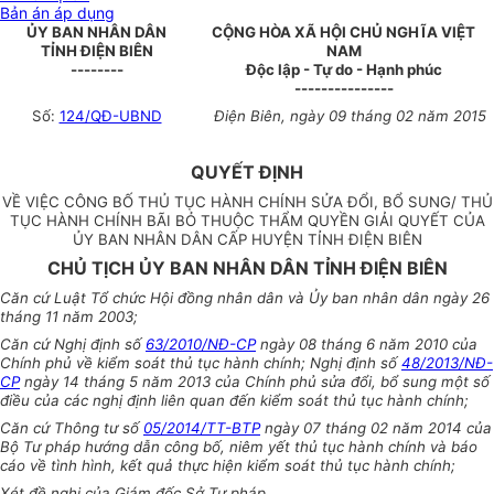
Bản án áp dụng
ỦY BAN NHÂN DÂN
CỘNG HÒA XÃ HỘI CHỦ NGHĨA VIỆT
TỈNH ĐIỆN BIÊN
NAM
--------
Độc lập - Tự do - Hạnh phúc
---------------
Số:
124/QĐ-UBND
Điện Biên, ngày 09 tháng 02 năm 2015
QUYẾT ĐỊNH
VỀ VIỆC CÔNG BỐ THỦ TỤC HÀNH CHÍNH SỬA ĐỔI, BỔ SUNG/ THỦ
TỤC HÀNH CHÍNH BÃI BỎ THUỘC THẨM QUYỀN GIẢI QUYẾT CỦA
ỦY BAN NHÂN DÂN CẤP HUYỆN TỈNH ĐIỆN BIÊN
CHỦ TỊCH ỦY BAN NHÂN DÂN TỈNH ĐIỆN BIÊN
Căn cứ Luật Tổ chức Hội đồng nhân dân và Ủy ban nhân dân ngày 26
tháng 11 năm 2003;
Căn cứ Nghị định số
63/2010/NĐ-CP
ngày 08 tháng 6 năm 2010 của
Chính phủ về kiểm soát thủ tục hành chính; Nghị định số
48/2013/NĐ-
CP
ngày 14 tháng 5 năm 2013 của Chính phủ sửa đổi, bổ sung một số
điều của các nghị định liên quan đến kiểm soát thủ tục hành chính;
Căn cứ Thông tư số
05/2014/TT-BTP
ngày 07 tháng 02 năm 2014 của
Bộ Tư pháp hướng dẫn công bố, niêm yết thủ tục hành chính và báo
cáo về tình hình, kết quả thực hiện kiểm soát thủ tục hành chính;
Xét đề nghị của Giám đốc Sở Tư pháp,