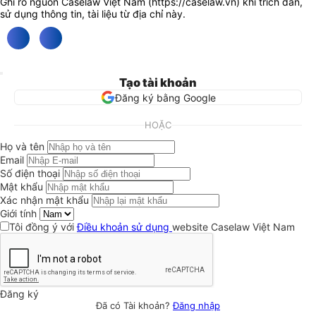
Ghi rõ nguồn Caselaw Việt Nam (
https://caselaw.vn
) khi trích dẫn,
sử dụng thông tin, tài liệu từ địa chỉ này.
Tạo tài khoản
Đăng ký bằng Google
HOẶC
Họ và tên
Email
Số điện thoại
Mật khẩu
Xác nhận mật khẩu
Giới tính
Tôi đồng ý với
Điều khoản sử dụng
website Caselaw Việt Nam
Đăng ký
Đã có Tài khoản?
Đăng nhập