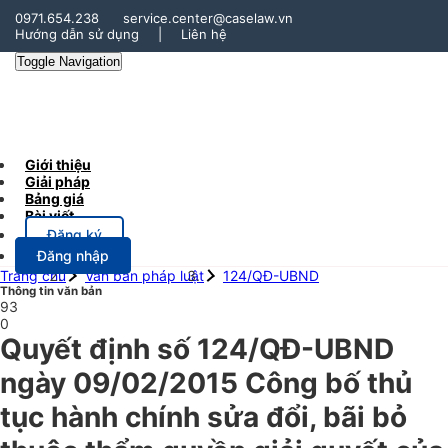
0971.654.238
service.center@caselaw.vn
Hướng dẫn sử dụng
|
Liên hệ
Toggle Navigation
Giới thiệu
Giải pháp
Bảng giá
Bài viết
Đăng ký
Đăng nhập
Trang chủ
Văn bản pháp luật
124/QĐ-UBND
Thông tin văn bản
93
0
Quyết định số 124/QĐ-UBND
ngày 09/02/2015 Công bố thủ
tục hành chính sửa đổi, bãi bỏ