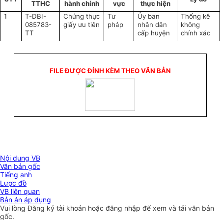
TTHC
hành chính
vực
thực hiện
1
T-DBI-
Chứng thực
Tư
Ủy ban
Thống kê
085783-
giấy ưu tiên
pháp
nhân dân
không
TT
cấp huyện
chính xác
FILE ĐƯỢC ĐÍNH KÈM THEO VĂN BẢN
Nội dung VB
Văn bản gốc
Tiếng anh
Lược đồ
VB liên quan
Bản án áp dụng
Vui lòng
Đăng ký
tài khoản hoặc
đăng nhập
để xem và tải văn bản
gốc.