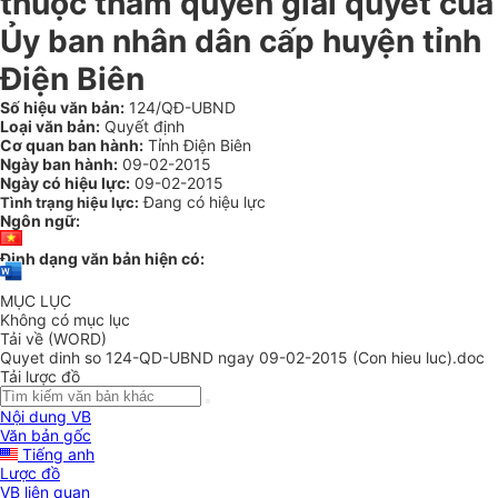
thuộc thẩm quyền giải quyết của
Ủy ban nhân dân cấp huyện tỉnh
Điện Biên
Số hiệu văn bản:
124/QĐ-UBND
Loại văn bản:
Quyết định
Cơ quan ban hành:
Tỉnh Điện Biên
Ngày ban hành:
09-02-2015
Ngày có hiệu lực:
09-02-2015
Đang có hiệu lực
Tình trạng hiệu lực:
Ngôn ngữ:
Định dạng văn bản hiện có:
MỤC LỤC
Không có mục lục
Tải về (WORD)
Quyet dinh so 124-QD-UBND ngay 09-02-2015 (Con hieu luc).doc
Tải lược đồ
Nội dung VB
Văn bản gốc
Tiếng anh
Lược đồ
VB liên quan