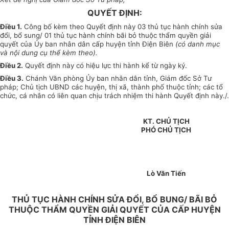
QUYẾT ĐỊNH:
Điều 1.
Công bố kèm theo Quyết định này 03 thủ tục hành chính sửa
đổi, bổ sung/ 01 thủ tục hành chính bãi bỏ thuộc thẩm quyền giải
quyết của Ủy ban nhân dân cấp huyện tỉnh Điện Biên
(có danh mục
và nội dung cụ thể kèm theo).
Điều 2.
Quyết định này có hiệu lực thi hành kể từ ngày ký.
Điều 3.
Chánh Văn phòng Ủy ban nhân dân tỉnh, Giám đốc Sở Tư
pháp; Chủ tịch UBND các huyện, thị xã, thành phố thuộc tỉnh; các tổ
chức, cá nhân có liên quan chịu trách nhiệm thi hành Quyết định này./.
KT. CHỦ TỊCH
PHÓ CHỦ TỊCH
Lò Văn Tiến
THỦ TỤC HÀNH CHÍNH SỬA ĐỔI, BỔ BUNG/ BÃI BỎ
THUỘC THẨM QUYỀN GIẢI QUYẾT CỦA CẤP HUYỆN
TỈNH ĐIỆN BIÊN