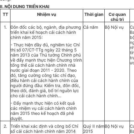
II. NỘI DUNG TRIỂN KHAI
TT
Nhiệm vụ
Thời gian
Cơ quan
chủ trì
1.
Đôn đốc các bộ, ngành, địa phương
Cả năm
Bộ Nội vụ
C
triển khai kế hoạch cải cách hành
B
chính năm 2015:
b
n
- Thực hiện đầy đủ, nghiêm túc Chỉ
n
thị số 07/CT-TTg ngày 22 tháng 5
tỉ
năm 2013 của Thủ tướng Chính phủ
t
về đẩy mạnh thực hiện Chương trình
ư
tổng thể cải cách hành chính nhà
nước giai đoạn 2011 - 2020. Theo
đó, tăng cường công tác chỉ đạo,
điều hành cải cách hành chính của
người đứng đầu: Kiểm tra, đôn đốc,
theo dõi, đánh giá, bố trí nguồn lực
cho cải cách hành chính...
- Đẩy mạnh thực hiện có kết quả
các nhiệm vụ cải cách hành chính
năm 2015 theo kế hoạch đã phê
duyệt.
2.
Triển khai xác định và công bố Chỉ
Quý II năm
Bộ Nội vụ
C
số cải cách hành chính năm 2014
2015
B