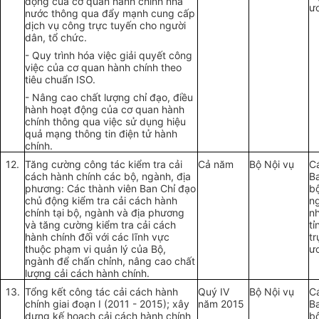
động của cơ quan hành chính nhà
ư
nước thông qua đẩy mạnh cung cấp
dịch vụ công trực tuyến cho người
dân, tổ chức.
- Quy trình hóa việc giải quyết công
việc của cơ quan hành chính theo
tiêu chuẩn ISO.
- Nâng cao chất lượng chỉ đạo, điều
hành hoạt động của cơ quan hành
chính thông qua việc sử dụng hiệu
quả mạng thông tin điện tử hành
chính.
12.
Tăng cường công tác kiểm tra cải
Cả năm
Bộ Nội vụ
C
cách hành chính các bộ, ngành, địa
B
phương: Các thành viên Ban Chỉ đạo
b
chủ động kiểm tra cải cách hành
n
chính tại bộ, ngành và địa phương
n
và tăng cường kiểm tra cải cách
tỉ
hành chính đối với các lĩnh vực
t
thuộc phạm vi quản lý của Bộ,
ư
ngành để chấn chỉnh, nâng cao chất
lượng cải cách hành chính.
13.
Tổng kết công tác cải cách hành
Quý IV
Bộ Nội vụ
C
chính giai đoạn I (2011 - 2015); xây
năm 2015
B
dựng kế hoạch cải cách hành chính
b