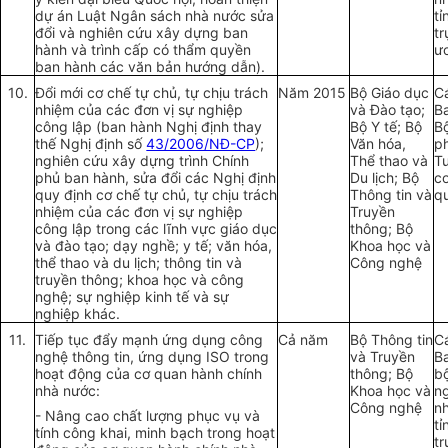
dự án Luật Ngân sách nhà nước sửa
tỉ
đổi và nghiên cứu xây dựng ban
t
hành và trình cấp có thẩm quyền
ư
ban hành các văn bản hướng dẫn).
10.
Đổi mới cơ chế tự chủ, tự chịu trách
Năm 2015
Bộ Giáo dục
C
nhiệm của các đơn vị sự nghiệp
và Đào tạo;
B
công lập (ban hành Nghị định thay
Bộ Y tế; Bộ
Bộ
thế Nghị định số
43/2006/NĐ-CP
);
Văn hóa,
p
nghiên cứu xây dựng trình Chính
Thể thao và
T
phủ ban hành, sửa đổi các Nghị định
Du lịch; Bộ
cơ
quy định cơ chế tự chủ, tự chịu trách
Thông tin và
q
nhiệm của các đơn vị sự nghiệp
Truyền
công lập trong các lĩnh vực giáo dục
thông; Bộ
và đào tạo; dạy nghề; y tế; văn hóa,
Khoa học và
thể thao và du lịch; thông tin và
Công nghệ
truyền thông; khoa học và công
nghệ; sự nghiệp kinh tế và sự
nghiệp khác.
11.
Tiếp tục đẩy mạnh ứng dụng công
Cả n
ă
m
Bộ Thông tin
C
nghệ thông tin, ứng dụng ISO trong
và Truyền
B
hoạt động của cơ quan hành chính
thông; Bộ
b
nhà nước:
Khoa học và
n
Công nghệ
n
- Nâng cao chất lượng phục vụ và
tỉ
tính công khai, minh bạch trong hoạt
t