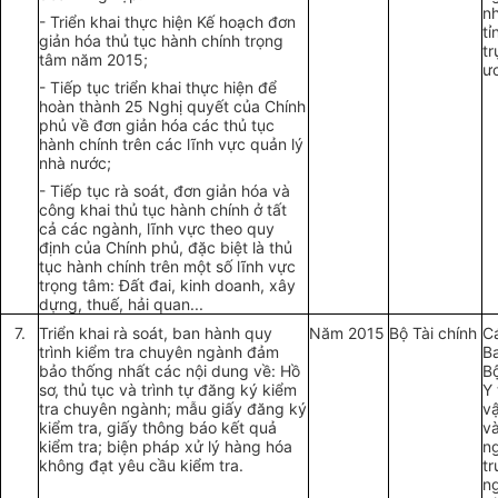
n
- Triển khai thực hiện Kế hoạch đơn
tỉ
giản hóa thủ tục hành chính trọng
t
tâm năm 2015;
ư
- Tiếp tục triển khai thực hiện để
hoàn thành 25 Nghị quyết của Chính
phủ về đơn giản hóa các thủ tục
hành chính trên các lĩnh vực quản lý
nhà nước;
- Tiếp tục rà soát, đơn giản hóa và
công khai thủ tục hành chính ở tất
cả các ngành, lĩnh vực theo quy
định của Chính phủ, đặc biệt là thủ
tục hành chính trên một số lĩnh vực
trọng tâm: Đất đai, kinh doanh, xây
dựng, thuế, hải quan...
7.
Triển khai rà soát, ban hành quy
Năm 2015
Bộ Tài chính
C
trình kiểm tra chuyên ngành đảm
B
bảo thống nhất các nội dung về: Hồ
B
sơ, thủ tục và trình tự đăng ký kiểm
Y 
tra chuyên ngành; mẫu giấy đăng ký
vậ
kiểm tra, giấy thông báo kết quả
và
kiểm tra; biện pháp xử lý hàng hóa
n
không đạt yêu cầu kiểm tra.
t
n