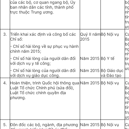
của các bộ, cơ quan ngang bộ,
Ủy
b
ban
nhân dân các tỉnh, thành phố
n
trực thuộc Trung ương.
n
tỉ
t
ư
3.
Triển khai xác định và công bố các
Quý II năm
Bộ Nội vụ
C
Chỉ số:
2015
B
b
- Chỉ số hài lòng về sự phục vụ hành
n
chính năm 2015;
n
- Chỉ số hài lòng của người dân đối
Năm 2015
Bộ Y tế
tỉ
với dịch vụ y tế công;
t
ư
- Chỉ số hài lòng của người dân đối
Năm 2015
Bộ Giáo dục
với dịch vụ giáo dục công.
và Đào tạo
4.
Hoàn thiện, trình Quốc hội thông qua
Năm 2015
Bộ Nội vụ
C
Luật Tổ chức Chính phủ (sửa đổi),
B
Luật Tổ chức chính quyền địa
b
phương.
n
n
tỉ
t
ư
5.
Đôn đốc các bộ, ngành, địa phương
Năm 2015
Bộ Nội vụ
C