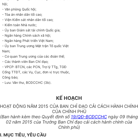
hội;
- Văn phòng Quốc hội;
- Tòa án nhân dân tối cao;
- Viện Kiểm sát nhân dân tối cao;
- Kiểm toán Nhà nước;
- Ủy ban
Giám sát tài chính Quốc gia;
- Ngân hàng Chính sách xã hội;
- Ngân hàng Phát triển Việt Nam;
- Ủy ban
Trung ương Mặt trận Tổ quốc Việt
Nam;
- Cơ quan Trung ương của các đoàn thể;
- Các thành viên Ban Chỉ đạo;
- VPCP: BTCN, các PCN, Trợ lý TTg, TGĐ
Cổng TTĐT, các Vụ, Cục, đơn vị trực thuộc,
Công báo;
- Lưu: Văn thư, BCĐCCHC (3b).
KẾ HOẠCH
HOẠT ĐỘNG NĂM 2015 CỦA BAN CHỈ ĐẠO CẢI CÁCH HÀNH CHÍNH
CỦA CHÍNH PHỦ
(Ban hành kèm theo
Quyết
định số
19/QĐ-BCĐCCHC
ngày 09 tháng
02 năm 2015 của Trưởng Ban Chỉ đạo cải cách hành chính của
Chính phủ
)
I. MỤC TIÊU, YÊU CẦU