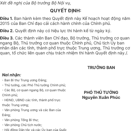
Xét đề nghị của Bộ trưởng Bộ Nội vụ,
QUYẾT ĐỊNH:
Điều 1.
Ban hành kèm theo Quyết định này Kế hoạch hoạt động năm
2015 của Ban Chỉ đạo cải cách hành chính của Chính phủ.
Điều 2.
Quyết định này có hiệu lực thi hành kể từ ngày ký.
Điều 3.
Các thành viên Ban Chỉ đạo, Bộ trưởng, Thủ trưởng cơ quan
ngang Bộ, Thủ trưởng cơ quan thuộc Chính phủ, Chủ tịch
Ủy ban
nhân dân các tỉnh,
thành phố
trực thuộc Trung ương, Thủ trưởng cơ
quan, tổ chức liên quan chịu trách nhiệm thi hành Quyết định này./.
TRƯỞNG BAN
Nơi nhận:
- Ban Bí thư Trung ương Đảng;
- Thủ tướng, các Phó Thủ tướng Chính phủ;
- Các Bộ, cơ quan ngang Bộ, cơ quan thuộc
PHÓ THỦ TƯỚNG
Chính phủ;
Nguyễn Xuân Phúc
- HĐND,
UBND
các tỉnh,
thành phố
trực
thuộc Trung ương;
- Văn phòng Trung ương và các Ban của
Đảng;
- Văn phòng
Tổng
Bí thư;
- Văn phòng Chủ tịch nước;
- Hội đồng Dân tộc và các
Ủy ban
của Quốc