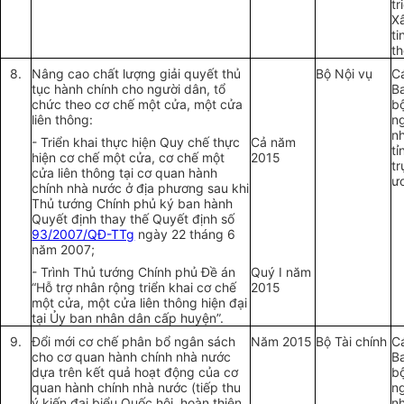
tr
X
ti
t
8.
Nâng cao chất lượng giải quyết thủ
Bộ Nội vụ
C
tục hành chính cho người dân, tổ
B
chức theo cơ chế một cửa, một cửa
b
liên thông:
n
n
- Triển khai thực hiện Quy chế thực
Cả năm
tỉ
hiện cơ chế một cửa, cơ chế một
2015
t
cửa liên thông tại cơ quan hành
ư
chính nhà nước ở địa phương sau khi
Thủ tướng Chính phủ ký ban hành
Quyết định thay thế Quyết định số
93/2007/QĐ-TTg
ngày 22 tháng 6
năm 2007;
- Trình Thủ tướng Chính phủ Đề án
Quý I năm
“Hỗ trợ nhân rộng triển khai cơ chế
2015
một cửa, một cửa liên thông hiện đại
tại
Ủy ban
nhân dân cấp huyện”.
9.
Đổi mới cơ chế phân bổ ngân sách
Năm 2015
Bộ Tài chính
C
cho cơ quan hành chính nhà nước
B
dựa trên kết quả hoạt động của cơ
b
quan hành chính nhà nước (tiếp thu
n
ý kiến đại biểu Quốc hội, hoàn thiện
n