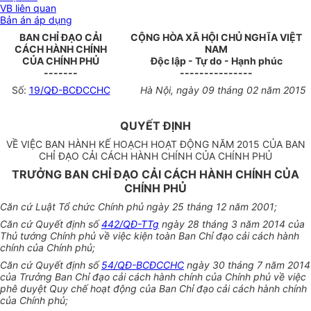
VB liên quan
Bản án áp dụng
BAN CHỈ ĐẠO CẢI
CỘNG HÒA XÃ HỘI CHỦ NGHĨA VIỆT
CÁCH HÀNH CHÍNH
NAM
CỦA CHÍNH PHỦ
Độc lập - Tự do - Hạnh phúc
-------
---------------
Số:
19/QĐ-BCĐCCHC
Hà Nội, ngày 09 tháng 02 năm 2015
QUYẾT ĐỊNH
VỀ VIỆC BAN HÀNH KẾ HOẠCH HOẠT ĐỘNG NĂM 2015 CỦA BAN
CHỈ ĐẠO CẢI CÁCH HÀNH CHÍNH CỦA CHÍNH PHỦ
TRƯỞNG BAN CHỈ ĐẠO CẢI CÁCH HÀNH CHÍNH CỦA
CHÍNH PHỦ
Căn cứ Luật Tổ chức Chính phủ ngày 25 tháng 12 năm 2001;
Căn cứ Quyết định số
442/QĐ-TTg
ngày 28 tháng 3 năm 2014 của
Thủ tướng Chính phủ về việc kiện toàn Ban Chỉ đạo cải cách hành
chính của Chính phủ;
Căn cứ Quyết định số
54/QĐ-BCĐCCHC
ngày 30 tháng 7 năm 2014
của Trưởng Ban Chỉ đạo cải cách hành chính của Chính phủ về việc
phê duyệt Quy chế hoạt động của Ban Chỉ đạo cải cách hành chính
của Chính phủ;