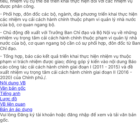
tiêu, nhiệm vụ cụ thể để triển khai thực hiện đối với các nhiệm vụ
được phân công.
- Phối hợp, đôn đốc các bộ, ngành, địa phương triển khai thực hiện
các nhiệm vụ cải cách hành chính thuộc phạm vi quản lý nhà nước
của bộ, cơ quan ngang bộ.
- Chủ động đề xuất với Trưởng Ban Chỉ đạo và Bộ Nội vụ về những
nhiệm vụ trọng tâm cải cách hành chính thuộc phạm vi quản lý nhà
nước của bộ, cơ quan ngang bộ cần có sự phối hợp, đôn đốc từ Ban
Chỉ đạo.
- Tổng hợp, báo cáo kết quả triển khai thực hiện nhiệm vụ thuộc
phạm vi trách nhiệm được giao; đóng góp ý kiến vào nội dung Báo
cáo công tác cải cách hành chính giai đoạn I (2011 - 2015) và đề
xuất nhiệm vụ trọng tâm cải cách hành chính giai đoạn II (2016 -
2020) của Chính phủ./.
Nội dung VB
Văn bản gốc
Tiếng anh
Lược đồ
VB liên quan
Bản án áp dụng
Vui lòng
Đăng ký
tài khoản hoặc
đăng nhập
để xem và tải văn bản
gốc.