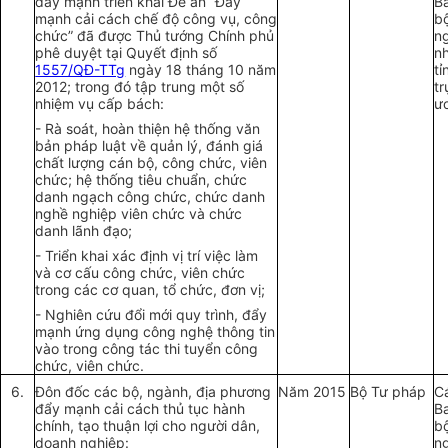
đẩy mạnh triển khai Đề án “Đẩy
B
mạnh cải cách chế độ công vụ, công
b
chức” đã được Thủ tướng Chính phủ
n
phê duyệt tại Quyết định số
n
1557/QĐ-TTg
ngày 18 tháng 10 năm
tỉ
2012; trong đó tập trung một số
t
nhiệm vụ cấp bách:
ư
- Rà soát, hoàn thiện
hệ thống
văn
bản pháp luật về quản lý, đánh giá
chất lượng cán bộ, công chức, viên
chức; hệ thống tiêu chuẩn, chức
danh ngạch công chức, chức danh
nghề nghiệp viên chức và chức
danh lãnh đạo;
- Triển khai xác định vị trí việc làm
và cơ cấu công chức, viên chức
trong các cơ quan, tổ chức, đơn vị;
- Nghiên cứu đổi mới quy trình, đẩy
mạnh ứng dụng công ng
hệ thông tin
vào trong công tác thi tuyển công
chức, viên chức.
6.
Đôn đốc các bộ, ngành, địa phương
Năm 2015
Bộ Tư pháp
C
đẩy mạnh cải cách thủ tục hành
B
chính, tạo thuận lợi cho người dân,
b
doanh nghiệp:
n