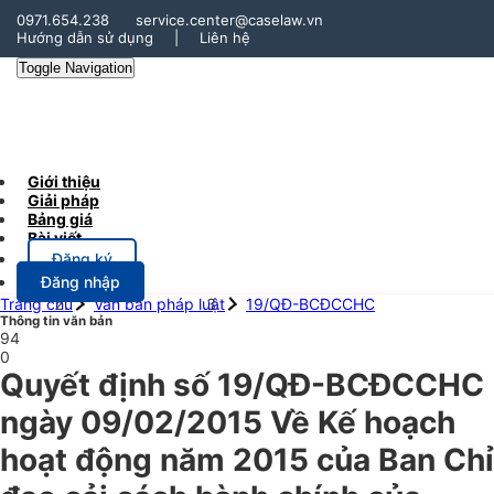
0971.654.238
service.center@caselaw.vn
Hướng dẫn sử dụng
|
Liên hệ
Toggle Navigation
Giới thiệu
Giải pháp
Bảng giá
Bài viết
Đăng ký
Đăng nhập
Trang chủ
Văn bản pháp luật
19/QĐ-BCĐCCHC
Thông tin văn bản
94
0
Quyết định số 19/QĐ-BCĐCCHC
ngày 09/02/2015 Về Kế hoạch
hoạt động năm 2015 của Ban Chỉ