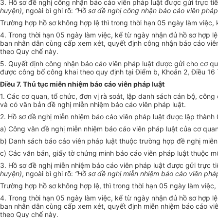
3. Hồ sơ đề nghị công nhận báo cáo viên pháp luật được gửi trực 
huyện)
, ngoài bì ghi rõ:
“Hồ sơ đề nghị công nhận báo cáo viên pháp 
Trường hợp hồ sơ không hợp lệ thì trong thời hạn 05 ngày làm việc, 
4. Trong thời hạn 05 ngày làm việc, kể từ ngày nhận đủ hồ sơ hợp l
ban nhân dân cùng cấp xem xét, quyết định công nhận báo cáo viên
theo Quy chế này.
5. Quyết định công nhận báo cáo viên pháp luật được gửi cho cơ qua
được công bố công khai theo quy định tại Điểm b, Khoản 2, Điều 16
Điều 7. Thủ tục miễn nhiệm báo cáo viên pháp luật
1. Các cơ quan, tổ chức, đơn vị rà soát, lập danh sách cán bộ, côn
và có văn bản đề nghị miễn nhiệm báo cáo viên pháp luật.
2. Hồ sơ đề nghị miễn nhiệm báo cáo viên pháp luật được lập thành
a) Công văn đề nghị miễn nhiệm báo cáo viên pháp luật của cơ quan,
b) Danh sách báo cáo viên pháp luật thuộc trường hợp đề nghị mi
c) Các văn bản, giấy tờ chứng minh báo cáo viên pháp luật thuộc 
3. Hồ sơ đề nghị miễn nhiệm báo cáo viên pháp luật được gửi trực 
huyện)
, ngoài bì ghi rõ:
“Hồ sơ đề nghị miễn nhiệm báo cáo viên pháp
Trường hợp hồ sơ không hợp lệ, thì trong thời hạn 05 ngày làm việc,
4. Trong thời hạn 05 ngày làm việc, kể từ ngày nhận đủ hồ sơ hợp l
ban nhân dân cùng cấp xem xét, quyết định miễn nhiệm báo cáo viê
theo Quy chế này.