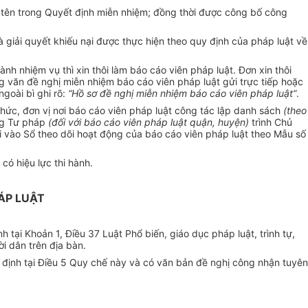
ó tên trong Quyết định miễn nhiệm; đồng thời được công bố công
 giải quyết khiếu nại được thực hiện theo quy định của pháp luật về
nh nhiệm vụ thì xin thôi làm báo cáo viên pháp luật. Đơn xin thôi
g văn đề nghị miễn nhiệm báo cáo viên pháp luật gửi trực tiếp hoặc
 ngoài bì ghi rõ:
“Hồ sơ đề nghị miễn nhiệm báo cáo viên pháp luật”
.
 chức, đơn vị nơi báo cáo viên pháp luật công tác lập danh sách
(theo
ng Tư pháp
(đối với báo cáo viên pháp luật quận, huyện)
trình Chủ
i vào Sổ theo dõi hoạt động của báo cáo viên pháp luật theo Mẫu số
có hiệu lực thi hành.
ÁP LUẬT
 tại Khoản 1, Điều 37 Luật Phổ biến, giáo dục pháp luật, trình tự,
i dân trên địa bàn.
 định tại Điều 5 Quy chế này và có văn bản đề nghị công nhận tuyên