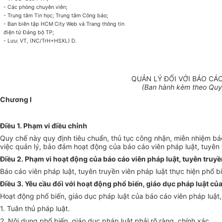
- Các phòng chuyên viên;
- Trung tâm Tin học; Trung tâm Công báo;
- Ban biên tập HCM City Web và Trang thông tin
điện tử Đảng bộ TP;
- Lưu: VT, (NC/TrH+HSXL) D.
QUẢN LÝ ĐỐI VỚI BÁO CÁ
(Ban hành kèm theo Quy
Chương I
Điều 1. Phạm vi điều chỉnh
Quy chế này quy định tiêu chuẩn, thủ tục công nhận, miễn nhiệm báo
việc quản lý, bảo đảm hoạt động của báo cáo viên pháp luật, tuyên 
Điều 2. Phạm vi hoạt động của báo cáo viên pháp luật, tuyên truyề
Báo cáo viên pháp luật, tuyên truyền viên pháp luật thực hiện phổ bi
Điều 3. Yêu cầu đối với hoạt động phổ biến, giáo dục pháp luật của
Hoạt động phổ biến, giáo dục pháp luật của báo cáo viên pháp luật
1. Tuân thủ pháp luật.
2. Nội dung phổ biến, giáo dục pháp luật phải rõ ràng, chính xác.