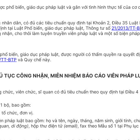
ợc phổ biến, giáo dục pháp luật và gắn với tình hình thực tế của cơ 
g nhân dân, có đủ các tiêu chuẩn quy định tại Khoản 2, Điều 35 Luật
định tại Luật Phố biến, giáo dục pháp luật, Thông tư số
21/2013/TT-
ng nhận, cho thôi làm tuyên truyền viên pháp luật và một số biện ph
phổ biến, giáo dục pháp luật, được người có thẩm quyền ra quyết địn
/TT-BTP
và Quy chế này.
Ủ TỤC CÔNG NHẬN, MIỄN NHIỆM BÁO CÁO VIÊN PHÁP L
ng chức, viên chức, sĩ quan có đủ tiêu chuẩn theo quy định tại Điều
01 bộ, bao gồm:
tổ chức, đơn vị.
 pháp luật bao gồm: họ và tên, ngày, tháng, năm sinh, giới tính, ch
quan, di động)
, hộp thư điện tử
(email)
, fax theo Mẫu số 1 tại Phụ lụ