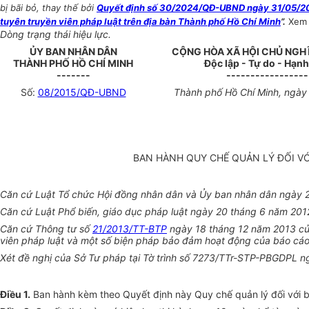
bị bãi bỏ, thay thế bởi
Quyết định số 30/2024/QĐ-UBND ngày 31/05/2024
tuyên truyền viên pháp luật trên địa bàn Thành phố Hồ Chí Minh
”.
Xem
Dòng trạng thái hiệu lực.
ỦY BAN NHÂN DÂN
CỘNG HÒA XÃ HỘI CHỦ NGH
THÀNH PHỐ HỒ CHÍ MINH
Độc lập - Tự do - Hạn
-------
-----------------
Số:
08/2015/QĐ-UBND
Thành phố Hồ Chí Minh, ngày
BAN HÀNH QUY CHẾ QUẢN LÝ ĐỐI VỚ
Căn cứ Luật Tổ chức Hội đồng nhân dân và Ủy ban nhân dân ngày 
Căn cứ Luật Phổ biến, giáo dục pháp luật ngày 20 tháng 6 năm 201
Căn cứ Thông tư số
21/2013/TT-BTP
ngày 18 tháng 12 năm 2013 của 
viên pháp luật và một số biện pháp bảo đảm hoạt động của báo cáo v
Xét đề nghị của Sở Tư pháp tại Tờ trình số 7273/TTr-STP-PBGDPL 
Điều 1
.
Ban hành kèm theo Quyết định này Quy chế quản lý đối với bá