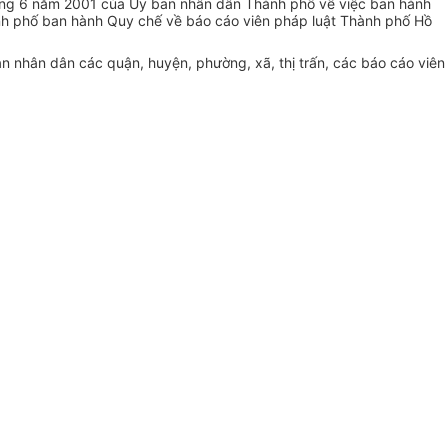
ng 6 năm 2001 của Ủy ban nhân dân Thành phố về việc ban hành
h phố ban hành Quy chế về báo cáo viên pháp luật Thành phố Hồ
nhân dân các quận, huyện, phường, xã, thị trấn, các báo cáo viên