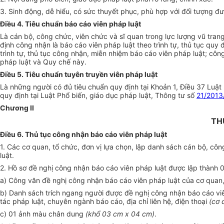
3. Sinh động, dễ hiểu, có sức thuyết phục, phù hợp với đối tượng đư
Điều 4. Tiêu chuẩn báo cáo viên pháp luật
Là cán bộ, công chức, viên chức và sĩ quan trong lực lượng vũ tran
định công nhận là báo cáo viên pháp luật theo trình tự, thủ tục quy 
trình tự, thủ tục công nhận, miễn nhiệm báo cáo viên pháp luật; cô
pháp luật và Quy chế này.
Điều 5. Tiêu chuẩn tuyên truyền viên pháp luật
Là những người có đủ tiêu chuẩn quy định tại Khoản 1, Điều 37 Luật 
quy định tại Luật Phổ biến, giáo dục pháp luật, Thông tư số
21/2013
Chương II
TH
Điều 6. Thủ tục công nhận báo cáo viên pháp luật
1. Các cơ quan, tổ chức, đơn vị lựa chọn, lập danh sách cán bộ, cô
luật.
2. Hồ sơ đề nghị công nhận báo cáo viên pháp luật được lập thành 
a) Công văn đề nghị công nhận báo cáo viên pháp luật của cơ quan, 
b) Danh sách trích ngang người được đề nghị công nhận báo cáo viên
tác pháp luật, chuyên ngành báo cáo, địa chỉ liên hệ, điện thoại
(cơ 
c) 01 ảnh màu chân dung
(khổ 03 cm x 04 cm)
.