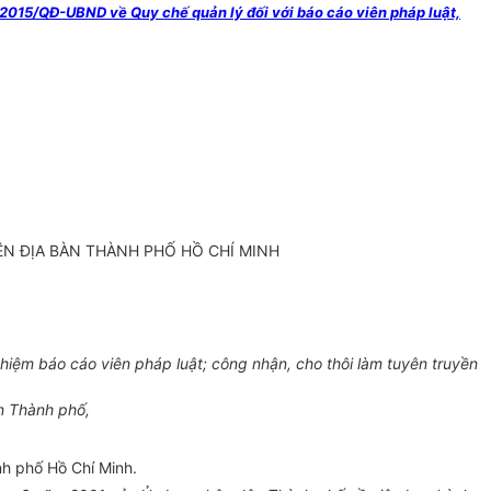
015/QĐ-UBND về Quy chế quản lý đối với báo cáo viên pháp luật,
ÊN ĐỊA BÀN THÀNH PHỐ HỒ CHÍ MINH
iệm báo cáo viên pháp luật; công nhận, cho thôi làm tuyên truyền
n Thành phố,
nh phố Hồ Chí Minh.