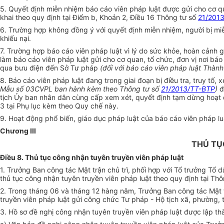
5. Quyết định miễn nhiệm báo cáo viên pháp luật được gửi cho cơ q
khai theo quy định tại Điểm b, Khoản 2, Điều 16 Thông tư số
21/201
6. Trường hợp không đồng ý với quyết định miễn nhiệm, người bị miễn
khiếu nại.
7. Trường hợp báo cáo viên pháp luật vì lý do sức khỏe, hoàn cảnh g
làm báo cáo viên pháp luật gửi cho cơ quan, tổ chức, đơn vị nơi báo
qua bưu điện đến Sở Tư pháp
(đối với báo cáo viên pháp luật Thành
8. Báo cáo viên pháp luật đang trong giai đoạn bị điều tra, truy tố
Mẫu số 03CVPL ban hành kèm theo Thông tư số
21/2013/TT-BTP
)
đ
tịch Ủy ban nhân dân cùng cấp xem xét, quyết định tạm dừng hoạt đ
3 tại Phụ lục kèm theo Quy chế này.
9. Hoạt động phổ biến, giáo dục pháp luật của báo cáo viên pháp lu
Chương III
THỦ TỤ
Điều 8. Thủ tục công nhận tuyên truyền viên pháp luật
1. Trưởng Ban công tác Mặt trận chủ trì, phối hợp với Tổ trưởng Tổ d
thủ tục công nhận tuyên truyền viên pháp luật theo quy định tại Th
2. Trong tháng 06 và tháng 12 hàng năm, Trưởng Ban công tác Mặt t
truyền viên pháp luật gửi công chức Tư pháp - Hộ tịch xã, phường, t
3. Hồ sơ đề nghị công nhận tuyên truyền viên pháp luật được lập t