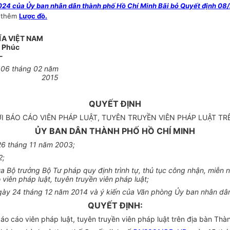
 của Ủy ban nhân dân thành phố Hồ Chí Minh Bãi bỏ Quyết định 08/2
 thêm
Lược đồ.
ĨA VIỆT NAM
h Phúc
-
 06 tháng 02 năm
2015
QUYẾT ĐỊNH
I BÁO CÁO VIÊN PHÁP LUẬT, TUYÊN TRUYỀN VIÊN PHÁP LUẬT TR
ỦY BAN DÂN THÀNH PHỐ HỒ CHÍ MINH
26 tháng 11 năm 2003;
2;
Bộ trưởng Bộ Tư pháp quy định trình tự, thủ tục công nhận, miễn nh
iên pháp luật, tuyên truyền viên pháp luật;
ngày 24 tháng 12 năm 2014 và ý kiến của Văn phòng Ủy ban nhân dâ
QUYẾT ĐỊNH:
o cáo viên pháp luật, tuyên truyền viên pháp luật trên địa bàn Thà