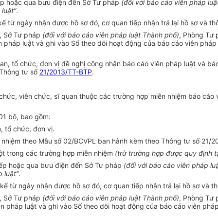
tiếp hoặc qua bưu điện đến Sở Tư pháp
(đối với báo cáo viên pháp lu
luật”
.
kể từ ngày nhận được hồ sơ đó, cơ quan tiếp nhận trả lại hồ sơ và t
ệ, Sở Tư pháp
(đối với báo cáo viên pháp luật Thành phố)
, Phòng Tư
 pháp luật và ghi vào Sổ theo dõi hoạt động của báo cáo viên pháp
n, tổ chức, đơn vị đề nghị công nhận báo cáo viên pháp luật và báo
 Thông tư số
21/2013/TT-BTP
.
g chức, viên chức, sĩ quan thuộc các trường hợp miễn nhiệm báo cáo 
 01 bộ, bao gồm:
 tổ chức, đơn vị.
ễn nhiệm theo Mẫu số 02/BCVPL ban hành kèm theo Thông tư số 21/2
một trong các trường hợp miễn nhiệm
(trừ trường hợp được quy định t
tiếp hoặc qua bưu điện đến Sở Tư pháp
(đối với báo cáo viên pháp l
 luật”
.
 kể từ ngày nhận được hồ sơ đó, cơ quan tiếp nhận trả lại hồ sơ và t
ệ, Sở Tư pháp
(đối với báo cáo viên pháp luật Thành phố)
, Phòng Tư
n pháp luật và ghi vào Sổ theo dõi hoạt động của báo cáo viên phá