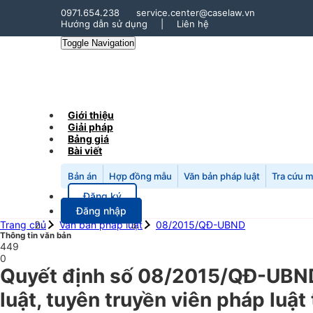
0971.654.238
service.center@caselaw.vn
Hướng dẫn sử dụng
|
Liên hệ
Toggle Navigation
Giới thiệu
Giải pháp
Bảng giá
Bài viết
Bản án
Hợp đồng mẫu
Văn bản pháp luật
Tra cứu 
Đăng ký
Đăng nhập
Trang chủ
Văn bản pháp luật
08/2015/QĐ-UBND
Thông tin văn bản
449
0
Quyết định số 08/2015/QĐ-UBND 
luật, tuyên truyền viên pháp luậ