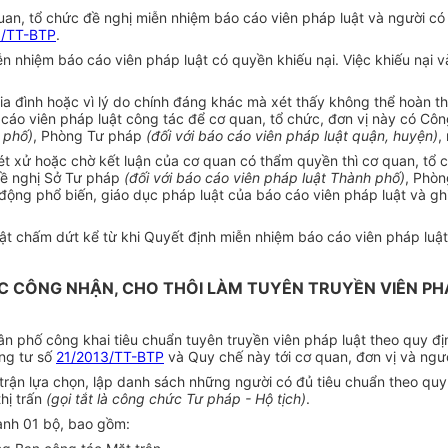
uan, tổ chức đề nghị miễn nhiệm báo cáo viên pháp luật và người c
3/TT-BTP
.
 nhiệm báo cáo viên pháp luật có quyền khiếu nại. Việc khiếu nại và
ia đình hoặc vì lý do chính đáng khác mà xét thấy không thể hoàn thà
 cáo viên pháp luật công tác để cơ quan, tổ chức, đơn vị này có Côn
 phố)
, Phòng Tư pháp
(đối với báo cáo viên pháp luật quận, huyện)
,
, xét xử hoặc chờ kết luận của cơ quan có thẩm quyền thì cơ quan, tổ
ề nghị Sở Tư pháp
(đối với báo cáo viên pháp luật Thành phố)
, Phò
ộng phổ biến, giáo dục pháp luật của báo cáo viên pháp luật và gh
ật chấm dứt kể từ khi Quyết định miễn nhiệm báo cáo viên pháp luật 
C CÔNG NHẬN, CHO THÔI LÀM TUYÊN TRUYỀN VIÊN PH
ân phố công khai tiêu chuẩn tuyên truyền viên pháp luật theo quy định
ông tư số
21/2013/TT-BTP
và Quy chế này tới cơ quan, đơn vị và ngườ
rận lựa chọn, lập danh sách những người có đủ tiêu chuẩn theo quy
hị trấn
(gọi tắt là công chức Tư pháp - Hộ tịch)
.
hành 01 bộ, bao gồm: