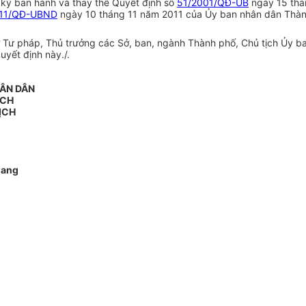
y ký ban hành và thay thế Quyết định số
51/2001/QĐ-UB
ngày 15 thá
011/QĐ-UBND
ngày 10 tháng 11 năm 2011 của Ủy ban nhân dân Thàn
 pháp, Thủ trưởng các Sở, ban, ngành Thành phố, Chủ tịch Ủy ban 
uyết định này./.
HÂN DÂN
ỊCH
ỊCH
Cang