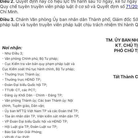
Điều 2
.
Quyết định này có hiệu lực thi hành sau 10 ngày, kể từ ngà
Quy chế tuyên truyền viên pháp luật ở cơ sở và Quyết định số
71/2
Chí Minh.
Điều 3
.
Chánh Văn phòng Ủy ban nhân dân Thành phố, Giám đốc Sở Tư
pháp luật và tuyên truyền viên pháp luật chịu trách nhiệm thi hành Q
TM. ỦY BAN N
KT. CHỦ T
Nơi nhận:
PHÓ CHỦ T
- Như Điều 3;
- Văn phòng Chính phủ; Bộ Tư pháp;
- Cục Kiểm tra văn bản quy phạm pháp luật và
Cục Kiểm soát thủ tục hành chính, Bộ Tư pháp;
- Thường trực Thành ủy;
Tất Thành 
- Thường trực HĐND TP;
- Đoàn Đại biểu Quốc hội TP;
- TTUB: CT, các PCT;
- Đảng ủy Khối Dân - Chính - Đảng TP;
- Văn phòng Thành ủy; Các ban Thành ủy: Nội
chính, Tuyên giáo, Dân vận;
- Ủy ban MTTQ Việt Nam TP và các Đoàn thể TP;
- Tòa án nhân dân TP, Viện kiểm sát nhân dân TP;
- VP Đoàn Đại biểu Quốc hội và HĐND TP;
- Hội Luật gia TP; Đoàn Luật sư TP;
- Báo Sài Gòn Giải Phóng;
- VPUB: Các PVP;