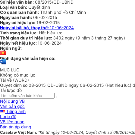
Số hiệu văn bản:
08/2015/QĐ-UBND
Loại văn bản:
Quyết định
Cơ quan ban hành:
Thành phố Hồ Chí Minh
Ngày ban hành:
06-02-2015
Ngày có hiệu lực:
16-02-2015
Ngày bị bãi bỏ, thay thế:
10-06-2024
Hết hiệu lực
Tình trạng hiệu lực:
Thời gian duy trì hiệu lực:
3402 ngày
(
9 năm
3 tháng
27 ngày
)
Ngày hết hiệu lực:
10-06-2024
Ngôn ngữ:
Định dạng văn bản hiện có:
MỤC LỤC
Không có mục lục
Tải về (WORD)
Quyet dinh so 08-2015_QD-UBND ngay 06-02-2015 (Het hieu luc).
Tải lược đồ
Nội dung VB
Văn bản gốc
Tiếng anh
Lược đồ
VB liên quan
Bản án áp dụng
Caselaw Việt Nam:
“Kể từ ngày 10-06-2024, Quyết định số 08/2015/QĐ