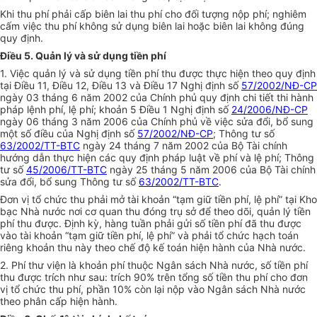
Khi thu phí phải cấp biên lai thu phí cho đối tượng nộp phí; nghiêm
cấm việc thu phí không sử dụng biên lai hoặc biên lai không đúng
quy định.
Điều 5. Quản lý và sử dụng tiền phí
1. Việc quản lý và sử dụng tiền phí thu được thực hiện theo quy định
tại Điều 11, Điều 12, Điều 13 và Điều 17 Nghị định số
57/2002/NĐ-CP
ngày 03 tháng 6 năm 2002 của Chính phủ quy định chi tiết thi hành
pháp lệnh phí, lệ phí; khoản 5 Điều 1 Nghị định số
24/2006/NĐ-CP
ngày 06 tháng 3 năm 2006 của Chính phủ về việc sửa đổi, bổ sung
một số điều của Nghị định số
57/2002/NĐ-CP
; Thông tư số
63/2002/TT-BTC
ngày 24 tháng 7 năm 2002 của Bộ Tài chính
hướng dẫn thực hiện các quy định pháp luật về phí và lệ phí; Thông
tư số
45/2006/TT-BTC
ngày 25 tháng 5 năm 2006 của Bộ Tài chính
sửa đổi, bổ sung Thông tư số
63/2002/TT-BTC
.
Đơn vị tổ chức thu phải mở tài khoản “tạm giữ tiền phí, lệ phí” tại Kho
bạc Nhà nước nơi cơ quan thu đóng trụ sở để theo dõi, quản lý tiền
phí thu được. Định kỳ, hàng tuần phải gửi số tiền phí đã thu được
vào tài khoản “tạm giữ tiền phí, lệ phí” và phải tổ chức hạch toán
riêng khoản thu này theo chế độ kế toán hiện hành của Nhà nước.
2. Phí thư viện là khoản phí thuộc Ngân sách Nhà nước, số tiền phí
thu được trích như sau: trích 90% trên tổng số tiền thu phí cho đơn
vị tổ chức thu phí, phần 10% còn lại nộp vào Ngân sách Nhà nước
theo phân cấp hiện hành.