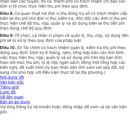
nhân dân các huyện, thị xã, thành phố có trách nhiệm chỉ đạo các
đơn vị tổ chức thực hiện thu phí theo quy định.
Điều 8.
Cơ quan thuế nơi đơn vị thu đóng trụ sở có trách nhiệm cấp
biên lai thu phí cho đơn vị thu; kiểm tra, đôn đốc các đơn vị thu phí
thực hiện chế độ thu, nộp, quản lý và sử dụng biên lai thu tiền phí
theo đúng chế độ quy định.
Điều 9.
Tổ chức, cá nhân vi phạm về quản lý, thu, nộp, sử dụng tiền
phí sẽ bị xử lý theo quy định của pháp luật.
Điều 10.
Sở Tài chính có trách nhiệm quản lý, kiểm tra thu phí theo
đúng quy định. Định kỳ 6 tháng, năm, tổng hợp báo cáo tình hình
việc thực hiện thu, nộp, quản lý và sử dụng phí trên địa bàn tỉnh;
theo dõi mức thu phí, tỷ lệ nộp ngân sách; đồng thời tổng hợp các
kiến nghị, đề xuất trình Ủy ban nhân dân tỉnh xem xét sửa đổi, bổ
sung cho phù hợp với điều kiện thực tế tại địa phương./.
Nội dung VB
Văn bản gốc
Tiếng anh
Lược đồ
VB liên quan
Bản án áp dụng
Vui lòng
Đăng ký
tài khoản hoặc
đăng nhập
để xem và tải văn bản
gốc.