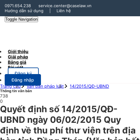
0971.654.238
service.center@caselaw.vn
Hướng dẫn sử dụng
|
Liên hệ
Toggle Navigation
Giới thiệu
Giải pháp
Bảng giá
Bài viết
Đăng ký
Đăng nhập
Trang chủ
Văn bản pháp luật
14/2015/QĐ-UBND
Thông tin văn bản
738
0
Quyết định số 14/2015/QĐ-
UBND ngày 06/02/2015 Quy
định về thu phí thư viện trên địa