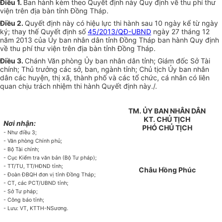
Điều 1.
Ban hành kèm theo Quyết định này Quy định về thu phí thư
viện trên địa bàn tỉnh Đồng Tháp.
Điều 2.
Quyết định này có hiệu lực thi hành sau 10 ngày kể từ ngày
ký; thay thế Quyết định số
45/2013/QĐ-UBND
ngày 27 tháng 12
năm 2013 của Ủy ban nhân dân tỉnh Đồng Tháp ban hành Quy định
về thu phí thư viện trên địa bàn tỉnh Đồng Tháp.
Điều 3.
Chánh Văn phòng Ủy ban nhân dân tỉnh; Giám đốc Sở Tài
chính; Thủ trưởng các sở, ban, ngành tỉnh; Chủ tịch Ủy ban nhân
dân các huyện, thị xã, thành phố và các tổ chức, cá nhân có liên
quan chịu trách nhiệm thi hành Quyết định này./.
TM. ỦY BAN NHÂN DÂN
KT. CHỦ TỊCH
Nơi nhận:
PHÓ CHỦ TỊCH
- Như điều 3;
- Văn phòng Chính phủ;
- Bộ Tài chính;
- Cục Kiểm tra văn bản (Bộ Tư pháp);
- TT/TU, TT/HĐND tỉnh;
Châu Hồng Phúc
- Đoàn ĐBQH đơn vị tỉnh Đồng Tháp;
- CT, các PCT/UBND tỉnh;
- Sở Tư pháp;
- Công báo tỉnh;
- Lưu: VT, KTTH-NSương.