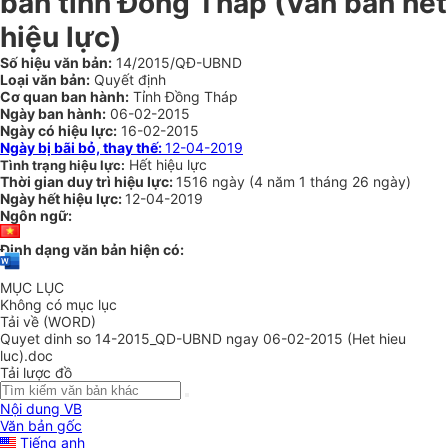
bàn tỉnh Đồng Tháp
(Văn bản hết
hiệu lực)
Số hiệu văn bản:
14/2015/QĐ-UBND
Loại văn bản:
Quyết định
Cơ quan ban hành:
Tỉnh Đồng Tháp
Ngày ban hành:
06-02-2015
Ngày có hiệu lực:
16-02-2015
Ngày bị bãi bỏ, thay thế:
12-04-2019
Hết hiệu lực
Tình trạng hiệu lực:
Thời gian duy trì hiệu lực:
1516 ngày
(
4 năm
1 tháng
26 ngày
)
Ngày hết hiệu lực:
12-04-2019
Ngôn ngữ:
Định dạng văn bản hiện có:
MỤC LỤC
Không có mục lục
Tải về (WORD)
Quyet dinh so 14-2015_QD-UBND ngay 06-02-2015 (Het hieu
luc).doc
Tải lược đồ
Nội dung VB
Văn bản gốc
Tiếng anh