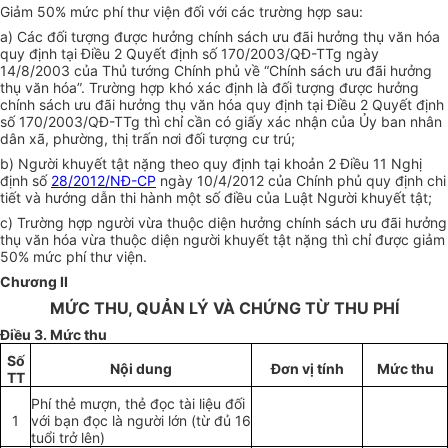
Giảm 50% mức phí thư viện đối với các trường hợp sau:
a) Các đối tượng được hưởng chính sách ưu đãi hưởng thụ văn hóa
quy định tại Điều 2 Quyết định số 170/2003/QĐ-TTg ngày
14/8/2003 của Thủ tướng Chính phủ về “Chính sách ưu đãi hưởng
thụ văn hóa”. Trường hợp khó xác định là đối tượng được hưởng
chính sách ưu đãi hưởng thụ văn hóa quy định tại Điều 2 Quyết định
số 170/2003/QĐ-TTg thì chỉ cần có giấy xác nhận của Ủy ban nhân
dân xã, phường, thị trấn nơi đối tượng cư trú;
b) Người khuyết tật nặng theo quy định tại khoản 2 Điều 11 Nghị
định số
28/2012/NĐ-CP
ngày 10/4/2012 của Chính phủ quy định chi
tiết và hướng dẫn thi hành một số điều của Luật Người khuyết tật;
c) Trường hợp người vừa thuộc diện hưởng chính sách ưu đãi hưởng
thụ văn hóa vừa thuộc diện người khuyết tật nặng thì chỉ được giảm
50% mức phí thư viện.
Chương II
MỨC THU, QUẢN LÝ VÀ CHỨNG TỪ THU PHÍ
Điều 3. Mức thu
Số
Nội dung
Đơn vị tính
Mức thu
TT
Phí thẻ mượn, thẻ đọc tài liệu đối
1
với bạn đọc là người lớn (từ đủ 16
tuổi trở lên)