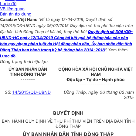
Lược đồ
VB liên quan
Bản án áp dụng
Caselaw Việt Nam:
“Kể từ ngày 12-04-2019, Quyết định số
14/2015/QĐ-UBND ngày 06/02/2015 Quy định về thu phí thư viện trên
địa bàn tỉnh Đồng Tháp bị bãi bỏ, thay thế bởi
Quyết định số 306/QĐ-
UBND-HC ngày 12/04/2019 Công bố kết quả hệ thống hóa các văn
bản quy phạm pháp luật do Hội đồng nhân dân, Ủy ban nhân dân tỉnh
Đồng Tháp ban hành trong kỳ hệ thống hóa 2014-2018
”.
Xem thêm
Lược đồ.
Dòng trạng thái hiệu lực.
ỦY BAN NHÂN DÂN
CỘNG HÒA XÃ HỘI CHỦ NGHĨA VIỆT
TỈNH ĐỒNG THÁP
NAM
-------
Độc lập - Tự do - Hạnh phúc
---------------
Số:
14/2015/QĐ-UBND
Đồng Tháp, ngày 06 tháng 02 năm
2015
QUYẾT ĐỊNH
BAN HÀNH QUY ĐỊNH VỀ THU PHÍ THƯ VIỆN TRÊN ĐỊA BÀN TỈNH
ĐỒNG THÁP
ỦY BAN NHÂN DÂN TỈNH ĐỒNG THÁP