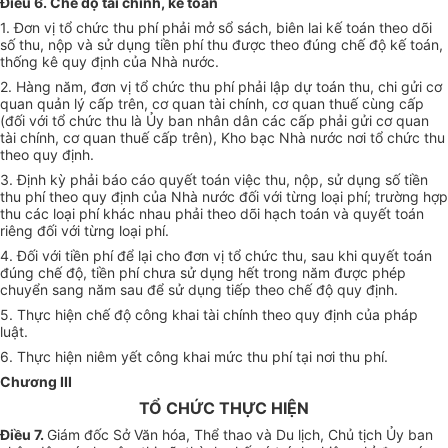
Điều 6. Chế độ tài chính, kế toán
1. Đơn vị tổ chức thu phí phải mở sổ sách, biên lai kế toán theo dõi
số thu, nộp và sử dụng tiền phí thu được theo đúng chế độ kế toán,
thống kê quy định của Nhà nước.
2. Hàng năm, đơn vị tổ chức thu phí phải lập dự toán thu, chi gửi cơ
quan quản lý cấp trên, cơ quan tài chính, cơ quan thuế cùng cấp
(đối với tổ chức thu là Ủy ban nhân dân các cấp phải gửi cơ quan
tài chính, cơ quan thuế cấp trên), Kho bạc Nhà nước nơi tổ chức thu
theo quy định.
3. Định kỳ phải báo cáo quyết toán việc thu, nộp, sử dụng số tiền
thu phí theo quy định của Nhà nước đối với từng loại phí; trường hợp
thu các loại phí khác nhau phải theo dõi hạch toán và quyết toán
riêng đối với từng loại phí.
4. Đối với tiền phí để lại cho đơn vị tổ chức thu, sau khi quyết toán
đúng chế độ, tiền phí chưa sử dụng hết trong năm được phép
chuyển sang năm sau để sử dụng tiếp theo chế độ quy định.
5. Thực hiện chế độ công khai tài chính theo quy định của pháp
luật.
6. Thực hiện niêm yết công khai mức thu phí tại nơi thu phí.
Chương III
TỔ CHỨC THỰC HIỆN
Điều 7.
Giám đốc Sở Văn hóa, Thể thao và Du lịch, Chủ tịch Ủy ban