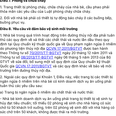
Điều 7. Phòng và chữa cháy
1. Trang thiết bị phòng cháy, chữa cháy của nhà bè, cầu phao phải
thỏa mãn các yêu cầu của Luật phòng cháy chữa cháy.
2. Đối với nhà bè phải có thiết bị tự động báo cháy ở các buồng bếp,
buồng phục vụ.
Điều 8. Yêu cầu về đảm bảo vệ sinh môi trường
1. Nhà bè trong quá trình hoạt động trên đường thủy nội địa phải tuân
thủ các quy định về xả thãi các chất thải và nước lẫn dầu theo quy
định tại Quy chuẩn kỹ thuật quốc gia về Quy phạm ngăn ngừa ô nhiễm
do phương tiện thủy nội địa
QCVN 17:2011/BGTVT
được ban hành
theo Thông tư số
70/2011/TT-BGTVT
ngày 20 tháng 12 năm 2011 và
Thông tư số
08/2013/TT-BGTVT
ngày 06 tháng 5 năm 2013 của Bộ
GTVT về sửa đổi, bổ sung một số quy định của Quy chuẩn kỹ thuật
Quốc gia
QCVN 17:2011/BGTVT
và các quy định khác về bảo vệ môi
trường trên đường thủy nội địa.
2. Ngoài các quy định tại Khoản 1, Điều này, việc trang bị các thiết bị
ngăn ngừa ô nhiễm trên nhà bè có kinh doanh dịch vụ ăn uống phải
tuân thủ các yêu cầu sau:
a) Trang bị ngăn ngừa ô nhiễm do chất thải và nước thải:
- Nhà bè kinh doanh dịch vụ ăn uống phải trang bị thiết bị vệ sinh tự
hủy đạt tiêu chuẩn; tối thiểu 02 phòng vệ sinh cho nhà hàng có sức
chở từ 50 khách trở xuống, trên 02 phòng vệ sinh đối với nhà hàng có
sức chở trên 50 khách, không được thải ra môi trường.