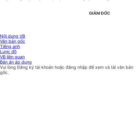
GIÁM ĐỐC
Nội dung VB
Văn bản gốc
Tiếng anh
Lược đồ
VB liên quan
Bản án áp dụng
Vui lòng
Đăng ký
tài khoản hoặc
đăng nhập
để xem và tải văn bản
gốc.