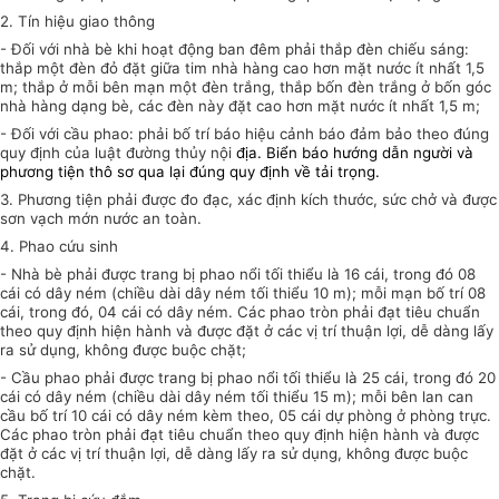
2. Tín hiệu giao thông
- Đối với nhà bè khi hoạt động ban đêm phải thắp đèn chiếu sáng:
thắp một đèn đỏ đặt giữa tim nhà hàng cao hơn mặt nước ít nhất 1,5
m; thắp ở mỗi bên mạn một đèn trắng, thắp bốn đèn trắng ở bốn góc
nhà hàng dạng bè, các đèn này đặt cao hơn mặt nước ít nhất 1,5 m;
- Đối với cầu phao: phải bố trí báo hiệu cảnh báo đảm bảo theo đúng
quy định của luật đường thủy nội
địa. Biển báo hướng dẫn người và
phương tiện thô sơ qua lại đúng quy định về tải trọng.
3. Phương tiện phải được đo đạc, xác định kích thước, sức chở và được
sơn vạch mớn nước an toàn.
4. Phao cứu sinh
- Nhà bè phải được trang bị phao nổi tối thiểu là 16 cái, trong đó 08
cái có dây ném (chiều dài dây ném tối thiểu 10 m); mỗi mạn bố trí 08
cái, trong đó, 04 cái có dây ném. Các phao tròn phải đạt tiêu chuẩn
theo quy định hiện hành và được đặt ở các vị trí thuận lợi, dễ dàng lấy
ra sử dụng, không được buộc chặt;
- Cầu phao phải được trang bị phao nổi tối thiểu là 25 cái, trong đó 20
cái có dây ném (chiều dài dây ném tối thiểu 15 m); mỗi bên lan can
cầu bố trí 10 cái có dây ném kèm theo, 05 cái dự phòng ở phòng trực.
Các phao tròn phải đạt tiêu chuẩn theo quy định hiện hành và được
đặt ở các vị trí thuận lợi, dễ dàng lấy ra sử dụng, không được buộc
chặt.