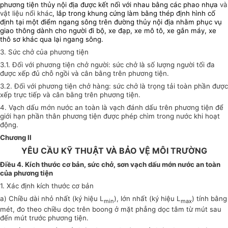
phương tiện thủy nội địa được kết nối với nhau bằng các phao nhựa
và
vật liệu nổi khác
, lắp trong khung cứng làm bằng thép định hình cố
định tại một điểm ngang sông trên đường thủy nội địa nhằm phục vụ
giao thông
dành cho người đi bộ, xe đạp, xe mô tô, xe gắn máy, xe
thô sơ khác
qua lại ngang sông.
3. Sức chở của phương tiện
3.1. Đối với phương tiện chở người
: sức chở là số lượng người tối đa
được xếp đủ chỗ ngồi và cân bằng trên phương tiện.
3.2. Đối với phương tiện chở hàng
: sức chở là trọng tải toàn phần được
xếp trực tiếp và cân bằng trên phương tiện.
4. Vạch dấu mớn nước an toàn là vạch đánh dấu trên phương tiện để
giới hạn phần thân phương tiện được phép chìm trong nước khi hoạt
động.
Chương II
YÊU CẦU KỸ THUẬT VÀ BẢO VỆ MÔI TRƯỜNG
Điều 4. Kích thước cơ bản, sức chở, sơn vạch dấu mớn nước an toàn
của phương tiện
1. Xác định kích thước cơ bản
a) Chiều dài nhỏ nhất (ký hiệu L
), lớn nhất (ký hiệu L
) tính bằng
min
max
mét, đo theo chiều dọc trên boong ở mặt phẳng dọc tâm từ mút sau
đến mút trước phương tiện.