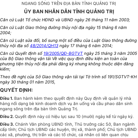
NGANG SÔNG TRÊN ĐỊA BÀN TỈNH QUẢNG TRỊ
ỦY BAN NHÂN DÂN TỈNH QUẢNG TRỊ
Căn cứ Luật Tổ chức HĐND và UBND ngày 26 tháng 11 năm 2003;
Căn cứ Luật Giao thông đường thủy nội địa ngày 15 tháng 6 năm
2004;
Căn cứ Luật sửa đổi, bổ sung một số điều của Luật Giao thông đường
thủy nội địa số
48/2014/QH13
ngày 17 tháng 6 năm 2014;
Căn cứ Quyết định số
19/2005/QĐ-BGTVT
ngày 25 tháng 3 năm 2005
của Bộ Giao thông vận tải Về việc quy định điều kiện an toàn của
phương tiện thủy nội địa phải đăng ký nhưng không thuộc diện đăng
kiểm;
Theo đề nghị của Sở Giao thông vận tải tại Tờ trình số 191/SGTVT-KH
ngày 30 tháng 01 năm 2015,
QUYẾT ĐỊNH:
Điều 1
.
Ban hành kèm theo quyết định này Quy định về quản lý nhà
hàng nổi dạng bè kinh doanh dịch vụ ăn uống và cầu phao dân sinh
ngang sông trên địa bàn tỉnh Quảng Trị.
Điều 2
.
Quyết định này có hiệu lực sau 10 (mười) ngày kể từ ngày ký
.
Điều 3
.
Chánh Văn phòng UBND tỉnh, Thủ trưởng các Sở, Ban ngành
cấp tỉnh; Chủ tịch UBND các huyện, thị xã, thành phố; Chủ tịch UBND
các xã, phường, thị trấn và các tổ chức, cá nhân có liên quan chịu