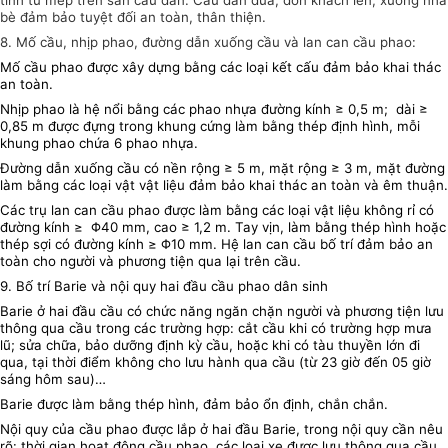
tính từ mép trên sàn cầu dẫn. Cầu dẫn đưa, đón khách lên, xuống nhà
bè đảm bảo tuyệt đối an toàn, thân thiện.
8. Mố cầu, nhịp phao, đường dẫn xuống cầu và lan can cầu phao:
Mố cầu phao được xây dựng bằng các loại kết cấu đảm bảo khai thác
an toàn.
Nhịp phao là hệ nổi bằng các phao nhựa đường kính ≥ 0,5 m; dài ≥
0,85 m được đựng trong khung cứng làm bằng thép định hình, mỗi
khung phao chứa 6 phao nhựa.
Đường dẫn xuống cầu có nền rộng ≥ 5 m, mặt rộng ≥ 3 m, mặt đường
làm bằng các loại vật vật liệu đảm bảo khai thác an toàn và êm thuận.
Các trụ lan can cầu phao được làm bằng các loại vật liệu không rỉ có
đường kính ≥
Φ
40 mm, cao ≥ 1,2 m. Tay vịn, làm bằng thép hình hoặc
thép sợi có đường kính ≥
Φ
10 mm. Hệ lan can cầu bố trí đảm bảo an
toàn cho người và phương tiện qua lại trên cầu.
9. Bố trí Barie và nội quy hai đầu cầu phao dân sinh
Barie ở hai đầu cầu có chức năng ngăn chặn người và phương tiện lưu
thông qua cầu trong các trường hợp: cắt cầu khi có trường hợp mưa
lũ; sửa chữa, bảo dưỡng định kỳ cầu, hoặc khi có tàu thuyền lớn đi
qua, tại thời điểm không cho lưu hành qua cầu (từ 23 giờ đến 05 giờ
sáng hôm sau)…
Barie được làm bằng thép hình, đảm bảo ổn định, chắn chắn.
Nội quy của cầu phao được lắp ở hai đầu Barie, trong nội quy cần nêu
rõ: thời gian hoạt động cầu phao, các loại xe được lưu thông qua cầu,