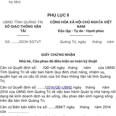
họ tên)
PHỤ LỤC II
UBND TỈNH QUẢNG TRỊ
CỘNG HÒA XÃ HỘI CHỦ NGHĨA VIỆT
SỞ GIAO THÔNG VẬN
NAM
TẢI
Độc lập - Tự do - Hạnh phúc
--------
---------------
Số: ......./GCN-SGTVT
Quảng Trị, ngày tháng năm
GIẤY CHỨNG NHẬN
Nhà bè, Cầu phao đủ điều kiện an toàn kỹ thuật
Căn cứ Quyết định số: /QĐ-UB ngày tháng năm của UBND
Tỉnh Quảng Trị về việc ban hành Quy định chức năng, nhiệm vụ,
quyền hạn và cơ cấu tổ chức của Sở Giao thông Vận tải tỉnh Quảng
Trị;
Căn cứ Quyết định số: ......./
2014/QĐ-UBND
ngày tháng năm
2014 của UBND tỉnh Quảng Trị về việc ban hành Quản lý nhà hàng nổi
dạng bè kinh doanh dịch vụ ăn uống, cầu phao dân sinh ngang sông
trên địa bàn tỉnh Quảng Trị
.
Căn cứ Biên bản kiểm tra số: ....../BBKT ngày tháng năm 2014
của ....
................