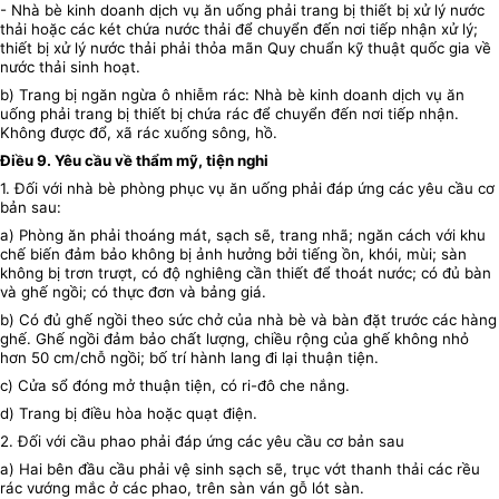
- Nhà bè kinh doanh dịch vụ ăn uống phải trang bị thiết bị xử lý nước
thải hoặc các két chứa nước thải để chuyển đến nơi tiếp nhận xử lý;
thiết bị xử lý nước thải phải thỏa mãn Quy chuẩn kỹ thuật quốc gia về
nước thải sinh hoạt.
b) Trang bị ngăn ngừa ô nhiễm rác: Nhà bè kinh doanh dịch vụ ăn
uống phải trang bị thiết bị chứa rác để chuyển đến nơi tiếp nhận.
Không được đổ, xã rác xuống sông, hồ.
Điều 9. Yêu cầu về thẩm mỹ, tiện nghi
1. Đối với nhà bè phòng phục vụ ăn uống phải đáp ứng các yêu cầu cơ
bản sau:
a) Phòng ăn phải thoáng mát, sạch sẽ, trang nhã; ngăn cách với khu
chế biến đảm bảo không bị ảnh hưởng bởi tiếng ồn, khói, mùi; sàn
không bị trơn trượt, có độ nghiêng cần thiết để thoát nước; có đủ bàn
và ghế ngồi; có thực đơn và bảng giá.
b) Có đủ ghế ngồi theo sức chở của nhà bè và bàn đặt trước các hàng
ghế. Ghế ngồi đảm bảo chất lượng, chiều rộng của ghế không nhỏ
hơn 50 cm/chỗ ngồi; bố trí hành lang đi lại thuận tiện.
c) Cửa sổ đóng mở thuận tiện, có ri-đô che nắng.
d) Trang bị điều hòa hoặc quạt điện.
2. Đối với cầu phao phải đáp ứng các yêu cầu cơ bản sau
a) Hai bên đầu cầu phải vệ sinh sạch sẽ, trục vớt thanh thải các rều
rác vướng mắc ở các phao, trên sàn ván gỗ lót sàn.