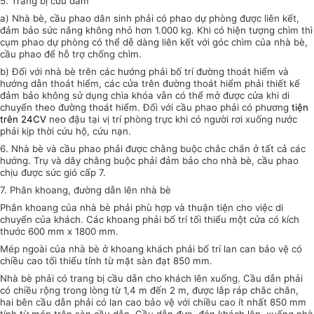
5. Trang bị cứu đắm
a) Nhà bè, cầu phao dân sinh phải có phao dự phòng được liên kết,
đảm bảo sức nâng không nhỏ hơn 1.000 kg. Khi có hiện tượng chìm thì
cụm phao dự phòng có thể dễ dàng liên kết với góc chìm của nhà bè,
cầu phao để hỗ trợ chống chìm.
b) Đối với nhà bè trên các hướng phải bố trí đường thoát hiểm và
hướng dẫn thoát hiểm, các cửa trên đường thoát hiểm phải thiết kế
đảm bảo không sử dụng chìa khóa vẫn có thể mở được cửa khi di
chuyển theo đường thoát hiểm. Đối với cầu phao phải có phương
tiện
trên 24CV
neo đậu tại vị trí phòng trực khi có người rơi xuống nước
phải kịp thời cứu hộ, cứu nạn.
6. Nhà bè và cầu phao phải được chằng buộc chắc chắn ở tất cả các
hướng. Trụ và dây chằng buộc phải đảm bảo cho nhà bè, cầu phao
chịu được sức gió cấp 7.
7. Phân khoang, đường dẫn lên nhà bè
Phân khoang của nhà bè phải phù hợp và thuận tiện cho việc di
chuyển của khách. Các khoang phải bố trí tối thiểu một cửa có kích
thước 600 mm x 1800 mm.
Mép ngoài của nhà bè ở khoang khách phải bố trí lan can bảo vệ có
chiều cao tối thiểu tính từ mặt sàn đạt 850 mm.
Nhà bè phải có trang bị cầu dẫn cho khách lên xuống. Cầu dẫn phải
có chiều rộng trong lòng từ 1,4 m đến 2 m, được lắp ráp chắc chắn,
hai bên cầu dẫn phải có lan cao bảo vệ với chiều cao ít nhất 850 mm