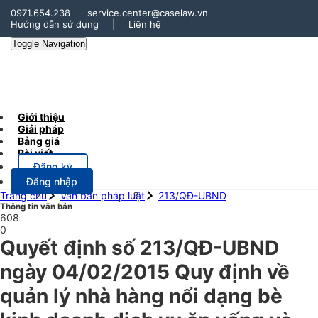
0971.654.238
service.center@caselaw.vn
Hướng dẫn sử dụng
|
Liên hệ
Toggle Navigation
Giới thiệu
Giải pháp
Bảng giá
Bài viết
Đăng ký
Đăng nhập
Trang chủ
Văn bản pháp luật
213/QĐ-UBND
Thông tin văn bản
608
0
Quyết định số 213/QĐ-UBND
ngày 04/02/2015 Quy định về
quản lý nhà hàng nổi dạng bè