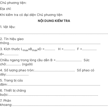
Chủ phương tiện:
Địa chỉ:
Khi kiểm tra có đại diện Chủ phương tiện
NỘI DUNG KIỂM TRA
1. Vật liệu:
................................................................................................................
2. Tín hiệu giao
thông...............................................................................................
3. Kích thước L
xB
xD =........... H =............ F =...............
max
max
d=...............
Chiều ngang trong lòng cầu dẫn B =........................... Sức
chở:............... (người)
4. Số lượng phao tròn:.......................................... Số phao có
dây:.......................
5. Trang bị cứu
đắm:................................................................................................
6. Thiết bị chằng
buộc:.............................................................................................
7. Phân
khoang:...................................................................................................