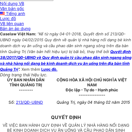
Nội dung VB
Văn bản gốc
Tiếng anh
Lược đồ
VB liên quan
Bản án áp dụng
Caselaw Việt Nam:
“Kể từ ngày 04-01-2018, Quyết định số 213/QĐ-
UBND ngày 04/02/2015 Quy định về quản lý nhà hàng nổi dạng bè kinh
doanh dịch vụ ăn uống và cầu phao dân sinh ngang sông trên địa bàn
tỉnh Quảng Trị (Văn bản hết hiệu lực) bị bãi bỏ, thay thế bởi
Quyết định
38/2017/QĐ-UBND về Quy định quản lý cầu phao dân sinh ngang sông
và nhà hàng nổi dạng bè kinh doanh dịch vụ ăn uống trên địa bàn tỉnh
Quảng Trị
”.
Xem thêm
Lược đồ.
Dòng trạng thái hiệu lực.
ỦY BAN NHÂN DÂN
CỘNG HÒA XÃ HỘI CHỦ NGHĨA VIỆT
TỈNH QUẢNG TRỊ
NAM
--------
Độc lập - Tự do - Hạnh phúc
---------------
Số:
213/QĐ-UBND
Quảng Trị, ngày 04 tháng 02 năm 2015
QUYẾT ĐỊNH
VỀ VIỆC BAN HÀNH QUY ĐỊNH VỀ QUẢN LÝ NHÀ HÀNG NỔI DẠNG
BÈ KINH DOANH DỊCH VỤ ĂN UỐNG VÀ CẦU PHAO DÂN SINH