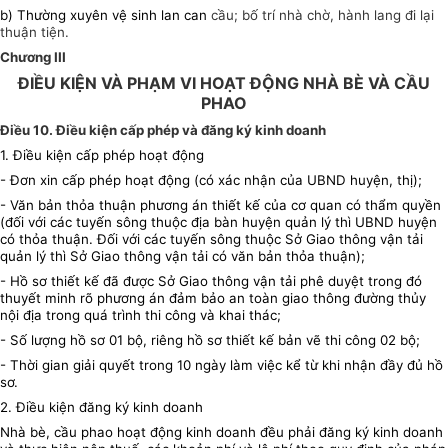
b) Thường xuyên vệ sinh lan can
cầu; bố trí nhà chờ, hành lang đi lại
thuận tiện.
Chương III
ĐIỀU KIỆN VÀ PHẠM VI HOẠT ĐỘNG NHÀ BÈ VÀ CẦU
PHAO
Điều 10. Điều kiện cấp phép và đăng ký kinh doanh
1. Điều kiện cấp phép hoạt động
- Đơn xin cấp phép hoạt động (có xác nhận của UBND huyện, thị);
- Văn bản thỏa thuận phương án thiết kế của cơ quan có thẩm quyền
(đối với các tuyến sông thuộc địa bàn huyện quản lý thì UBND huyện
có thỏa thuận. Đối với các tuyến sông thuộc Sở Giao thông vận tải
quản lý thì Sở Giao thông vận tải có văn bản thỏa thuận);
- Hồ sơ thiết kế đã được Sở Giao thông vận tải phê duyệt trong đó
thuyết minh rõ phương án đảm bảo an toàn giao thông đường thủy
nội địa trong quá trình thi công và khai thác;
- Số lượng hồ sơ 01 bộ, riêng hồ sơ thiết kế bản vẽ thi công 02 bộ;
- Thời gian giải quyết trong 10 ngày làm việc kể từ khi nhận đầy đủ hồ
sơ.
2. Điều kiện đăng ký kinh doanh
Nhà bè, cầu phao hoạt động kinh doanh đều phải đăng ký kinh doanh