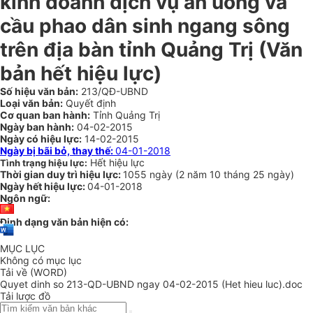
kinh doanh dịch vụ ăn uống và
cầu phao dân sinh ngang sông
trên địa bàn tỉnh Quảng Trị (Văn
bản hết hiệu lực)
Số hiệu văn bản:
213/QĐ-UBND
Loại văn bản:
Quyết định
Cơ quan ban hành:
Tỉnh Quảng Trị
Ngày ban hành:
04-02-2015
Ngày có hiệu lực:
14-02-2015
Ngày bị bãi bỏ, thay thế:
04-01-2018
Hết hiệu lực
Tình trạng hiệu lực:
Thời gian duy trì hiệu lực:
1055 ngày
(
2 năm
10 tháng
25 ngày
)
Ngày hết hiệu lực:
04-01-2018
Ngôn ngữ:
Định dạng văn bản hiện có:
MỤC LỤC
Không có mục lục
Tải về (WORD)
Quyet dinh so 213-QD-UBND ngay 04-02-2015 (Het hieu luc).doc
Tải lược đồ