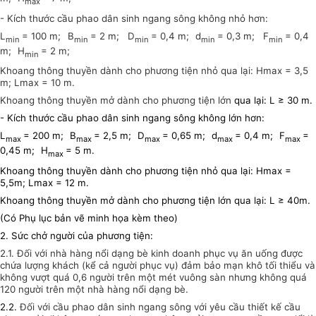
max
- Kích thước cầu phao dân sinh ngang sông không nhỏ hơn:
L
= 100 m;
B
= 2 m; D
= 0,4 m;
d
= 0,3 m; F
= 0,4
min
min
min
min
min
m;
H
= 2 m;
min
Khoang thông thuyền dành cho phương tiện nhỏ qua lại: Hmax = 3,5
m; Lmax = 10 m.
Khoang thông thuyền mở dành cho phương tiện lớn
qua lại: L ≥ 30 m.
- Kích thước cầu phao dân sinh ngang sông không lớn hơn:
L
= 200 m;
B
= 2,5 m;
D
= 0,65 m;
d
= 0,4 m;
F
=
max
max
max
max
max
0,45 m;
H
= 5 m.
max
Khoang thông thuyền dành cho phương tiện nhỏ qua lại: Hmax =
5,5m; Lmax = 12 m.
Khoang thông thuyền mở dành cho phương tiện lớn qua lại: L ≥ 40m.
(Có Phụ lục bản vẽ minh họa kèm theo)
2. Sức chở người của phương tiện:
2.1. Đối với nhà hàng nổi dạng bè kinh doanh phục vụ ăn uống được
chứa lượng khách (kể cả người phục vụ) đảm bảo mạn khô tối thiểu và
không vượt quá 0,6 người trên một mét vuông sàn nhưng không quá
120 người trên một nhà hàng nổi dạng bè.
2.2.
Đối với cầu phao dân sinh ngang sông với yêu cầu thiết kế cầu