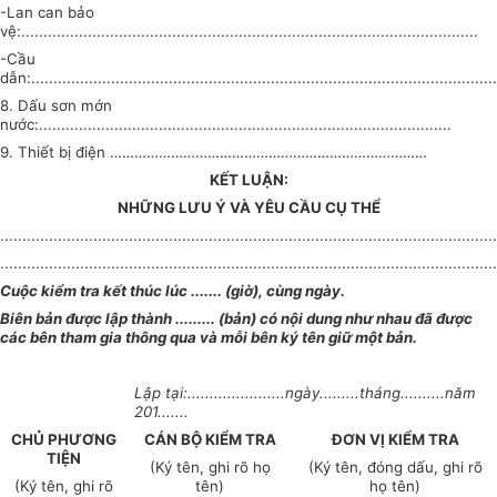
-Lan can bảo
vệ:.......................................................................................................
-Cầu
dẫn:.........................................................................................................
8. Dấu sơn mớn
nước:.............................................................................................
9. Thiết bị điện ……………………………………………………………………
KẾT LUẬN:
NHỮNG LƯU Ý VÀ YÊU CẦU CỤ THỂ
................................................................................................................
................................................................................................................
Cuộc kiểm tra kết thúc lúc ....... (giờ), cùng ngày.
Biên bản được lập thành ......... (bản) có nội dung như nhau đã được
các bên tham gia thông qua và mỗi bên ký tên giữ một bản.
Lập tại:......................ngày.........tháng..........năm
201.......
CHỦ PHƯƠNG
CÁN BỘ KIỂM TRA
ĐƠN VỊ KIỂM TRA
TIỆN
(Ký tên, ghi rõ họ
(Ký tên, đóng dấu, ghi rõ
(Ký tên, ghi rõ
tên)
họ tên)