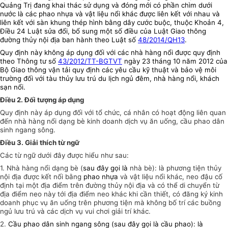
Quảng Trị đang khai thác sử dụng và đóng mới có phần chìm dưới
nước là các phao nhựa và vật liệu nổi khác được liên kết với nhau và
liên kết với sàn khung thép hình bằng dây cước buộc, thuộc Khoản 4,
Điều 24 Luật sửa đổi, bổ sung một số điều của Luật Giao thông
đường thủy nội địa ban hành theo Luật số
48/2014/QH13
.
Quy định này không áp dụng đối với các nhà hàng nổi được quy định
theo Thông tư số
43/2012/TT-BGTVT
ngày 23 tháng 10 năm 2012 của
Bộ Giao thông vận tải quy định các yêu cầu kỹ thuật và bảo vệ môi
trường đối với tàu thủy lưu trú du lịch ngủ đêm, nhà hàng nổi, khách
sạn nổi.
Điều 2. Đối tượng áp dụng
Quy định này áp dụng đối với tổ chức, cá nhân có hoạt động liên quan
đến nhà hàng nổi dạng bè kinh doanh dịch vụ ăn uống, cầu phao dân
sinh ngang sông.
Điều 3. Giải thích từ ngữ
Các từ ngữ dưới đây được hiểu như sau:
1. Nhà hàng nổi dạng bè (
sau đây gọi là
nhà bè): là phương tiện thủy
nội địa được kết nối bằng
phao nhựa
và vật liệu nổi khác, neo đậu cố
định tại một địa điểm trên đường thủy nội địa và có thể di chuyển từ
địa điểm neo này tới địa điểm neo khác khi cần thiết, có đăng ký kinh
doanh phục vụ ăn uống trên phương tiện mà không bố trí các buồng
ngủ lưu trú và các dịch vụ vui chơi giải trí khác.
2.
Cầu
phao
dân sinh
ngang sông
(sau đây gọi là cầu phao):
là