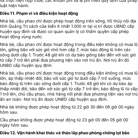
và thực hiện nộp thuế, các khoản phí và lệ phí theo quy định của pháp
luật hiện hành.
Điều 11. Phạm vi và điều kiện hoạt động
Nhà bè, cầu phao chỉ được phép hoạt động trên sông, hồ thủy nội địa
tỉnh Quảng Trị cách cửa biển ít nhất 1.000 m tại vị trí được UBND cấp
huyện quy định và được cơ quan quản lý có thẩm quyền cấp phép
hoạt động vùng nước.
Nhà bè, cầu phao chỉ được hoạt động trong điều kiện không có mưa lũ
lớn, giông bão với sức gió nhỏ hơn cấp 7, mức báo động lũ trên các
sông dưới cấp 1. Trước 48 giờ khi có dự báo giông bão đến với sức gió
từ cấp 7 trở lên phải đưa phương tiện vào nơi trú ẩn. Nơi trú ẩn đó
UNBD cấp huyện quy định.
Nhà bè, cầu phao chỉ được hoạt động trong điều kiện không có mưa lũ
lớn, áp thấp nhiệt đới, bão với sức gió từ
dưới
cấp 7 trở xuống, mức
báo động lũ trên các sông dưới cấp 1. Trước 48 giờ khi có dự báo áp
thấp nhiệt đới, bão đến với sức gió từ cấp 7 trở lên, báo động lũ từ cấp
1 trở lên, chủ cầu phao, nhà hàng nổi phải đưa phương tiện vào nơi trú
ẩn
an toàn
. Nơi trú ẩn được UNBD cấp huyện quy định.
Nhà bè
không được
phép hoạt động từ 22 giờ 30 đến 0
6
giờ
00 ngày
hôm sau
.
Cầu phao
không
được phép hoạt động từ 2
3
giờ
0
0
đến
05 giờ
00
ngày
hôm sau
.
Điều 12. Vận hành khai thác và tháo lắp phao phòng chống lụt bão