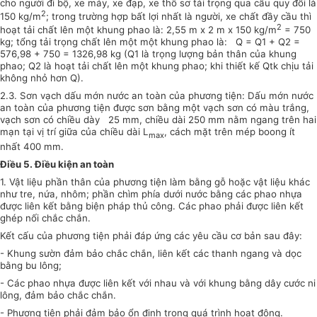
cho người đi bộ, xe máy, xe đạp, xe thô sơ tải trọng qua cầu quy đổi là
2
150 kg/m
; trong trường hợp bất lợi nhất là người, xe chất đầy cầu thì
2
hoạt tải chất lên một khung phao là: 2,55 m x 2 m x 150 kg/m
= 750
kg; tổng tải trọng chất lên một một khung phao là: Q = Q1 + Q2 =
576,98 + 750 = 1326,98 kg (Q1 là trọng lượng bản thân của khung
phao; Q2 là hoạt tải chất lên một khung phao; khi thiết kế Qtk chịu tải
không nhỏ hơn Q).
2.3. Sơn vạch dấu mớn nước an toàn của phương tiện: Dấu mớn nước
an toàn của phương tiện được sơn bằng một vạch sơn có màu trắng,
vạch sơn có chiều dày 25 mm, chiều dài 250 mm nằm ngang trên hai
mạn tại vị trí giữa của chiều dài L
, cách mặt trên mép boong ít
max
nhất 400 mm.
Điều 5. Điều kiện an toàn
1. Vật liệu phần thân của phương tiện làm bằng gỗ hoặc vật liệu khác
như tre, nứa, nhôm; phần chìm phía dưới nước bằng các phao nhựa
được liên kết bằng biện pháp thủ công. Các phao phải được liên kết
ghép nối chắc chắn.
Kết cấu của phương tiện phải đáp ứng các yêu cầu cơ bản sau đây:
- Khung sườn đảm bảo chắc chắn, liên kết các thanh ngang và dọc
bằng bu lông;
- Các phao nhựa được liên kết với nhau và với khung bằng dây cước ni
lông, đảm bảo chắc chắn.
- Phương tiện phải đảm bảo ổn định trong quá trình hoạt động.