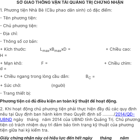
SỞ GIAO THÔNG VẬN TẢI QUẢNG TRỊ CHỨNG NHẬN
1. Phương tiện Nhà Bè (Cầu phao dân sinh) có đặc điểm:
- Tên phương tiện:
- Chủ phương tiện:
- Địa chỉ:
- Thông số cơ bản:
+ Kích thước: L
xB
xD = + Chiều cao:
max
max
H =
+ Mạn khô: F = + Chiều chìm:
d =
+ Chiều ngang trong lòng cầu dẫn: B
=
C
+ Sức chở: (người)
- Trang thiết bị:
Phương tiện có đủ điều kiện an toàn kỹ thuật để hoạt động.
2. Khi hoạt động chủ phương tiện phải thực hiện đầy đủ các quy định
nêu tại Quy định ban hành kèm theo Quyết định số ........./
2014/QĐ-
UBND
ngày tháng năm 2014 của UBND tỉnh Quảng Trị. Chủ phương
tiện có trách nhiệm duy trì đảm bảo tình trạng kỹ thuật của phương
tiện giữa hai kỳ kiểm tra.
Giấy chứng nhận này có hiệu lực đến hết ngày tháng năm