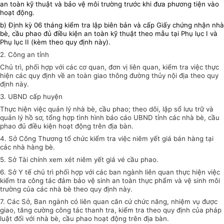
an toàn kỹ thuật và bảo vệ môi trường trước khi đưa phương tiện vào
hoạt động.
b) Định kỳ 06 tháng kiểm tra lập biên bản và cấp Giấy chứng nhận nhà
bè, cầu phao đủ điều kiện an toàn kỹ thuật theo mẫu tại Phụ lục I và
Phụ lục II (kèm theo quy định này).
2. Công an tỉnh
Chủ trì, phối hợp với các cơ quan, đơn vị liên quan, kiểm tra việc thực
hiện các quy định về an toàn giao thông đường thủy nội địa theo quy
định này.
3. UBND cấp huyện
Thực hiện việc quản lý nhà bè, cầu phao; theo dõi, lập sổ lưu trữ và
quản lý hồ sơ, tổng hợp tình hình báo cáo UBND tỉnh các nhà bè, cầu
phao đủ điều kiện hoạt động trên địa bàn.
4. Sở Công Thương tổ chức kiểm tra việc niêm yết giá bán hàng tại
các nhà hàng bè.
5. Sở Tài chính xem xét niêm yết giá vé cầu phao.
6. Sở Y tế chủ trì phối hợp với các ban ngành liên quan thực hiện việc
kiểm tra công tác đảm bảo vệ sinh an toàn thực phẩm và vệ sinh môi
trường của các nhà bè theo quy định này.
7. Các Sở, Ban ngành có liên quan căn cứ chức năng, nhiệm vụ được
giao, tăng cường công tác thanh tra, kiểm tra theo quy định của pháp
luật đối với nhà bè, cầu phao hoạt động trên địa bàn.