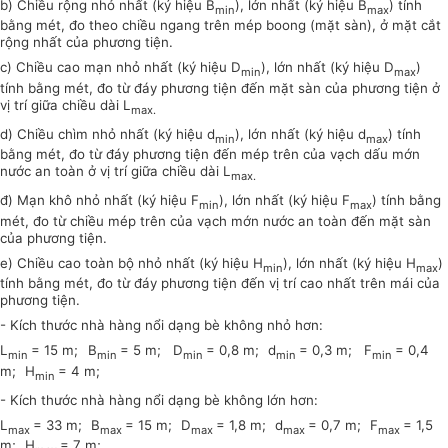
b) Chiều rộng nhỏ nhất (ký hiệu B
), lớn nhất (ký hiệu B
) tính
min
max
bằng mét, đo theo chiều ngang trên mép boong (mặt sàn), ở mặt cắt
rộng nhất của phương tiện.
c) Chiều cao mạn nhỏ nhất (ký hiệu D
), lớn nhất (ký hiệu D
)
min
max
tính bằng mét, đo từ đáy phương tiện đến mặt sàn của phương tiện ở
vị trí giữa chiều dài L
max.
d) Chiều chìm nhỏ nhất (ký hiệu d
), lớn nhất (ký hiệu d
) tính
min
max
bằng mét, đo từ đáy phương tiện đến mép trên của vạch dấu mớn
nước an toàn ở vị trí giữa chiều dài L
max.
đ) Mạn khô nhỏ nhất (ký hiệu F
), lớn nhất (ký hiệu F
) tính bằng
min
max
mét, đo từ chiều mép trên của vạch mớn nước an toàn đến mặt sàn
của phương tiện.
e) Chiều cao toàn bộ nhỏ nhất (ký hiệu H
), lớn nhất (ký hiệu H
)
min
max
tính bằng mét, đo từ đáy phương tiện đến vị trí cao nhất trên mái của
phương tiện.
- Kích thước nhà hàng nổi dạng bè không nhỏ hơn:
L
= 15 m;
B
= 5 m; D
= 0,8 m;
d
= 0,3 m; F
= 0,4
min
min
min
min
min
m;
H
= 4 m;
min
- Kích thước nhà hàng nổi dạng bè không lớn hơn:
L
= 33 m;
B
= 15 m;
D
= 1,8 m;
d
= 0,7 m;
F
= 1,5
max
max
max
max
max
m;
H
= 7 m;