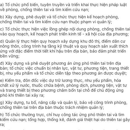
a) Tổ chức phổ biến, tuyên truyền và triển khai thực hiện pháp luật
về phòng, chống thiên tai và tìm kiếm cứu nạn;
b) Xây dựng, phê duyệt và tổ chức thực hiện kế hoạch phòng,
chống thiên tai và tìm kiếm cứu nạn thuộc phạm vi quản lý;
c) Tổ chức thực hiện việc lồng ghép nội dung phòng, chống thiên tai
vào quy hoạch, kế hoạch phát triển kinh tế - xã hội của địa phương;
d) Quản lý thực hiện quy hoạch xây dựng khu đô thị, điểm dân cư
nông thôn, công trình hạ tầng kỹ thuật và quy hoạch sản xuất thích
ứng với đặc điểm thời tiết khí hậu trên địa bàn, bảo đảm phát triển
bền vững;
đ) Xây dựng và phê duyệt phương án ứng phó thiên tai trên địa
bàn; tổ chức việc chuẩn bị nhân lực, vật tư, phương tiện, trang thiết
bị, nhu yếu phẩm và tổ chức diễn tập theo phương án được duyệt;
e) Kiểm tra, đôn đốc việc dự trữ lương thực, nhu yếu phẩm, hóa
chất xử lý nước, thuốc chữa bệnh, phòng dịch, phương tiện, vật tư
và trang thiết bị theo phương châm bốn tại chỗ để chủ động ứng
phó khi thiên tai xảy ra;
g) Xây dựng, tu b
ổ
, n
â
ng cấp và quản lý, bảo vệ công trình phòng,
chống thiên tai trên địa bàn thuộc trách nhiệm quản lý;
h) Tổ chức thường trực, chỉ huy công tác ứng phó thiên tai và tìm
kiếm cứu nạn; tổng hợp, thống kê, đánh giá thiệt hại do thiên tai gây
ra;