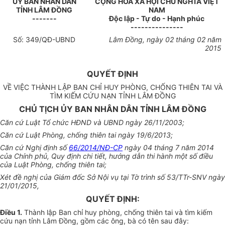
ỦY BAN NHÂN DÂN
CỘNG HÒA XÃ HỘI CHỦ NGHĨA VIỆT
TỈNH LÂM ĐỒNG
NAM
-------
Độc lập - Tự do - Hạnh phúc
---------------
Số:
349
/QĐ-UBND
Lâm Đồng, ngày
02
tháng
02
năm
2015
QUYẾT ĐỊNH
VỀ VIỆC THÀNH LẬP BAN CHỈ HUY PHÒNG, CHỐNG THIÊN TAI VÀ
TÌM KIẾM CỨU NẠN TỈNH LÂM ĐỒNG
CHỦ TỊCH ỦY BAN NHÂN DÂN TỈNH LÂM ĐỒNG
Căn cứ Luật Tổ chức HĐND và UBND ngày 26/11/2003;
Căn cứ Luật Phòng, chống thiên
tai
ngày 19/6/2013;
Căn cứ Nghị định số
66/2014/NĐ-CP
ngày 04 tháng 7 năm 2014
của Chính phủ, Quy định chi tiết, hướng dẫn thi hành một số điều
của Luật Phòng, chống thiên tai;
Xét đề nghị của Giám đốc Sở Nội vụ tại Tờ trình số 53/TTr-SNV ngày
21/01/2015,
QUYẾT ĐỊNH:
Điều 1.
Thành lập Ban chỉ huy phòng, chống thiên tai và tìm kiếm
cứu nạn tỉnh Lâm Đồng, gồm các ông, bà có tên sau đây: