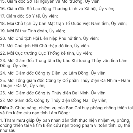
15. Giám đốc Sở Tài nguyên và Môi trường,
Ủ
y viên;
16. Giám đốc Sở Lao động Thương binh và Xã hội,
Ủ
y viên;
17. Giám đốc Sở Y tế,
Ủ
y viên;
18. Mời Chủ tịch Ủy ban Mặt trận Tổ Quốc Việt Nam tỉnh,
Ủ
y viên;
19. Mời Bí thư Tỉnh đoàn,
Ủ
y viên;
20. M
ờ
i Chủ tịch Hội Liên hiệp Phụ nữ tỉnh,
Ủ
y viên;
21. Mời Chủ tịch Hội Chữ thập đỏ tỉnh,
Ủ
y viên.
22. Mời Cục trưởng Cục Thống kê tỉnh,
Ủ
y viên;
23. Mời Giám đốc Trung tâm Dự báo Khí tượng Thủy văn tỉnh Lâm
Đồng,
Ủ
y viên;
24. Mời Giám đốc Công ty Điện lực Lâm Đồng,
Ủ
y viên;
25. Mời Tổng giám đốc Công ty Cổ phần Thủy điện Đa Nhim - Hàm
Thuận - Đa Mi,
Ủ
y viên;
26. Mời Giám đốc Công ty Thủy điện Đại Ninh,
Ủ
y viên;
27. M
ờ
i Giám đốc Công ty Thủy điện Đồng Nai,
Ủ
y viên;
Điều 2.
Chức năng, nhiệm vụ của Ban Chỉ huy phòng chống thiên tai
và tìm kiếm cứu nạn tỉnh Lâm Đồng:
1. Tham mưu giúp Ủy ban nhân dân tỉnh thực hiện nhiệm vụ phòng,
chống thiên tai và tìm kiếm cứu nạn trong phạm vi toàn tỉnh, cụ thể
như sau: