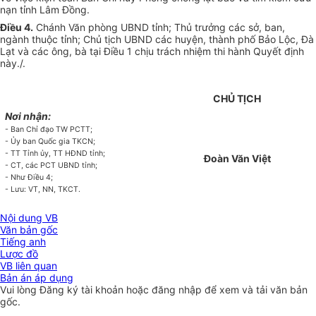
nạn tỉnh Lâm Đồng.
Điều 4.
Chánh Văn phòng UBND tỉnh; Thủ trưởng các sở, ban,
ngành thuộc tỉnh; Chủ tịch UBND các huyện, thành phố Bảo Lộc, Đà
Lạt và các ông, bà tại Điều 1 chịu trách nhiệm thi hành Quyết định
này./.
CHỦ TỊCH
Nơi nhận:
- Ban Chỉ đạo TW PCTT;
- Ủy ban Quốc gia TKCN;
- TT Tỉnh ủy, TT HĐND tỉnh;
Đoàn Văn Việt
- CT, các PCT UBND tỉnh;
- Như Điều 4;
- Lưu: VT, NN, TKCT.
Nội dung VB
Văn bản gốc
Tiếng anh
Lược đồ
VB liên quan
Bản án áp dụng
Vui lòng
Đăng ký
tài khoản hoặc
đăng nhập
để xem và tải văn bản
gốc.