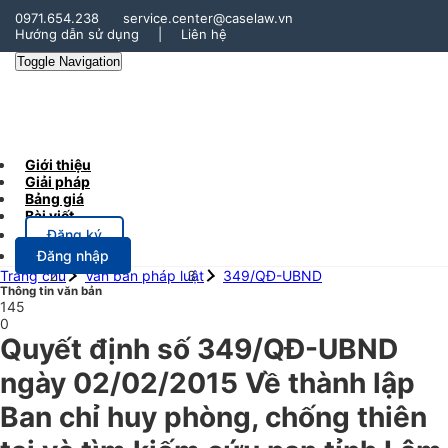
0971.654.238
service.center@caselaw.vn
Hướng dẫn sử dụng
|
Liên hệ
Toggle Navigation
Giới thiệu
Giải pháp
Bảng giá
Bài viết
Đăng ký
Đăng nhập
Trang chủ
Văn bản pháp luật
349/QĐ-UBND
Thông tin văn bản
145
0
Quyết định số 349/QĐ-UBND
ngày 02/02/2015 Về thành lập
Ban chỉ huy phòng, chống thiên