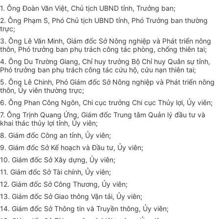
1. Ông Đoàn Văn Việt, Chủ tịch UBND tỉnh, Trưởng ban;
2. Ông Phạm
S
, Phó Chủ tịch UBND tỉnh, Phó Trưởng ban thường
trực;
3. Ông Lê Văn Minh, Giám đốc Sở Nông nghiệp và Phát triển nông
thôn, Phó trưởng ban phụ trách công tác phòng, chống thiên tai;
4. Ông Du Trường Giang, Chỉ huy trưởng Bộ Chỉ huy Quân sự tỉnh,
Phó trưởng ban phụ trách công tác cứu hộ, cứu nạn thiên tai;
5. Ông Lê Chinh, Phó Giám đốc Sở Nông nghiệp và Phát triển nông
thôn,
Ủ
y viên thường trực;
6. Ông Phan Công Ngôn, Chi cục trưởng Chi cục Thủy lợi, Ủy viên;
7. Ông Trịnh Quang
Ứ
ng, Giám đốc Trung tâm Quản lý đầu tư và
khai thác thủy lợi tỉnh,
Ủ
y viên;
8. Giám đốc Công an tỉnh,
Ủ
y viên;
9. Giám đốc Sở Kế hoạch và Đầu tư,
Ủ
y viên;
10. Giám đốc Sở Xây dựng,
Ủ
y viên;
11. Giám đốc Sở Tài chính,
Ủ
y viên;
12. Giám đốc Sở Công Thương,
Ủ
y viên;
13. Giám đốc Sở Giao thông Vận tải,
Ủ
y viên;
14. Giám đốc Sở Thông tin và Truyền thông,
Ủ
y viên;