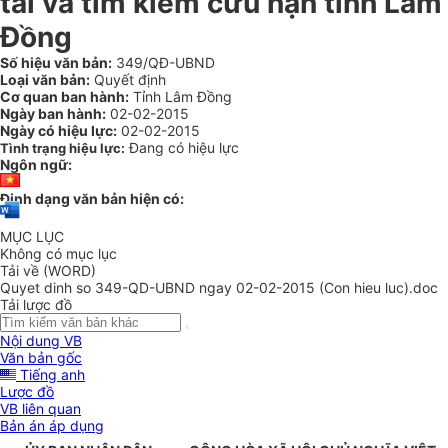
tai và tìm kiếm cứu nạn tỉnh Lâm
Đồng
Số hiệu văn bản:
349/QĐ-UBND
Loại văn bản:
Quyết định
Cơ quan ban hành:
Tỉnh Lâm Đồng
Ngày ban hành:
02-02-2015
Ngày có hiệu lực:
02-02-2015
Đang có hiệu lực
Tình trạng hiệu lực:
Ngôn ngữ:
Định dạng văn bản hiện có:
MỤC LỤC
Không có mục lục
Tải về (WORD)
Quyet dinh so 349-QD-UBND ngay 02-02-2015 (Con hieu luc).doc
Tải lược đồ
Nội dung VB
Văn bản gốc
Tiếng anh
Lược đồ
VB liên quan
Bản án áp dụng