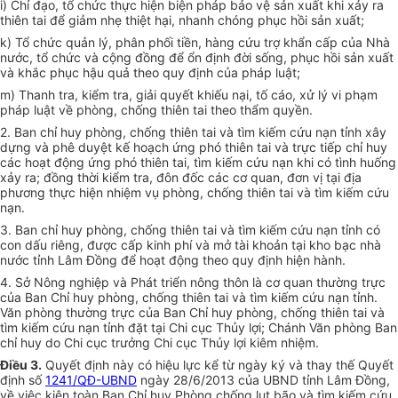
i) Chỉ đạo, tổ chức thực hiện biện pháp bảo vệ sản xuất khi xảy ra
thiên tai để giảm nhẹ thiệt hại, nhanh chóng phục hồi sản xuất;
k) Tổ chức quản lý, phân phối tiền, hàng cứu trợ khẩn cấp của Nhà
nước, tổ chức và cộng đồng để ổn định đời sống, phục hồi sản xuất
và khắc phục hậu quả theo quy định của pháp luật;
m) Thanh tra, kiểm tra, giải quyết khiếu nại, tố cáo, xử lý vi phạm
pháp luật về phòng, chống thiên tai theo thẩm quyền.
2. Ban chỉ huy phòng, chống thiên tai và tìm kiếm cứu nạn tỉnh xây
dựng và phê duyệt kế hoạch ứng phó thiên tai và trực tiếp chỉ huy
các hoạt động ứng phó thiên tai, tìm kiếm cứu nạn khi có tình huống
xảy ra; đồng thời kiểm tra, đôn đốc các cơ quan, đơn vị tại địa
phương thực hiện nhiệm vụ phòng, chống thiên tai và tìm kiếm cứu
nạn.
3. Ban chỉ huy phòng, chống thiên tai và tìm kiếm cứu nạn tỉnh có
con dấu riêng, được cấp kinh phí và mở tài khoản tại kho bạc nhà
nước tỉnh Lâm Đồng đ
ể
hoạt động theo quy định hiện hành.
4. Sở Nông nghiệp và Phát triển nông thôn là cơ quan thường trực
của Ban Chỉ huy phòng, chống thiên tai và tìm kiếm cứu nạn tỉnh.
Văn phòng thường trực của Ban Chỉ huy phòng, chống thiên tai và
tìm kiếm cứu nạn tỉnh đặt tại Chi cục Thủy lợi; Chánh Văn phòng Ban
chỉ huy do Chi cục trưởng Chi cục Thủy lợi kiêm nhiệm.
Điều 3.
Quyết định này có hiệu lực kể từ ngày ký và thay thế Quyết
định số
1241/QĐ-UBND
ngày 28/6/2013 của UBND tỉnh Lâm Đồng,
về việc kiện toàn Ban Chỉ huy Phòng chống lụt bão và tìm kiếm cứu