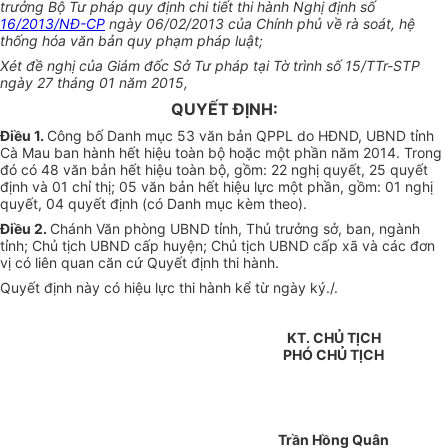
trưởng Bộ Tư pháp quy định chi tiết thi hành Nghị định số
16/2013/NĐ-CP
ngày 06/02/2013 của Chính phủ về rà soát, hệ
thống hóa văn bản quy phạm pháp luật;
Xét đề nghị của Giám đốc Sở Tư pháp tại Tờ trình số 15/TTr-STP
ngày 27 tháng 01 năm 2015,
QUYẾT ĐỊNH:
Điều 1.
Công bố Danh mục 53 văn bản QPPL do HĐND, UBND tỉnh
Cà Mau ban hành hết hiệu toàn bộ hoặc một phần năm 2014. Trong
đó có 48 văn bản hết hiệu toàn bộ, gồm: 22 nghị quyết, 25 quyết
định và 01 chỉ thị; 05 văn bản hết hiệu lực một phần, gồm: 01 nghị
quyết, 04 quyết định (có Danh mục kèm theo).
Điều 2.
Chánh Văn phòng UBND tỉnh, Thủ trưởng sở, ban, ngành
tỉnh; Chủ tịch UBND cấp huyện; Chủ tịch UBND cấp xã và các đơn
vị có liên quan căn cứ Quyết định thi hành.
Quyết định này có hiệu lực thi hành kể từ ngày ký./.
KT. CHỦ TỊCH
PHÓ CHỦ TỊCH
Trần Hồng Quân