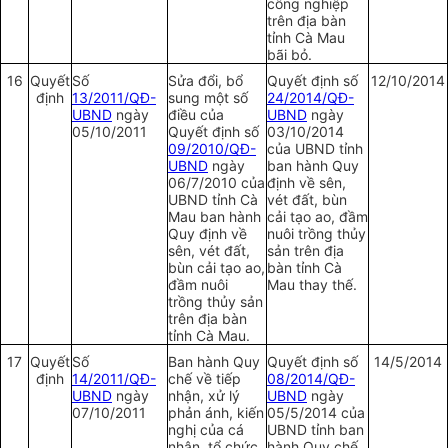
công nghiệp
trên địa bàn
tỉnh Cà Mau
bãi bỏ.
16
Quyết
Số
Sửa đổi, bổ
Quyết định số
12/10/2014
định
13/2011/QĐ-
sung một số
24/2014/QĐ-
UBND
ngày
điều của
UBND
ngày
05/10/2011
Quyết định số
03/10/2014
09/2010/QĐ-
của UBND tỉnh
UBND
ngày
ban hành Quy
06/7/2010 của
định về sên,
UBND tỉnh Cà
vét đất, bùn
Mau ban hành
cải tạo ao, đầm
Quy định về
nuôi trồng thủy
sên, vét đất,
sản trên địa
bùn cải tạo ao,
bàn tỉnh Cà
đầm nuôi
Mau thay thế.
trồng thủy sản
trên địa bàn
tỉnh Cà Mau.
17
Quyết
Số
Ban hành Quy
Quyết định số
14/5/2014
định
14/2011/QĐ-
chế về tiếp
08/2014/QĐ-
UBND
ngày
nhận, xử lý
UBND
ngày
07/10/2011
phản ánh, kiến
05/5/2014 của
nghị của cá
UBND tỉnh ban
nhân, tổ chức
hành Quy chế