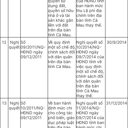
quyền sử
của HĐND tỉnh
dụng đất,
ban hành mức
quyền sở hữu
thu Lệ phí địa
nhà ở và tài
chính trên địa
sản khác gắn
bàn tỉnh Cà
liền với đất
Mau thay thế.
trên địa bàn
tỉnh Cà Mau.
12
Nghị
Số
Về quy định
Nghị quyết số
30/9/2014
quyết
09/2011/NQ-
một số chế độ,
10/2014/NQ-
HĐND ngày
chính sách đối
HĐND ngày
09/12/2011
với dân quân
09/7/2014 của
trên địa bàn
HĐND tỉnh về
tỉnh Cà Mau.
việc quy định
một số chế độ,
chính sách đối
với dân quân
trên địa bàn
tỉnh Cà Mau
thay thế.
13
Nghị
Số
Về ban hành
Nghị quyết số
31/12/2014
quyết
10/2011/NQ-
định mức chi
11/2014/NQ-
HĐND ngày
cho công tác
HĐND ngày
09/12/2011
phổ biến, giáo
09/7/2014 của
dục pháp luật
HĐND tỉnh ban
trên địa bàn
hành mức chi