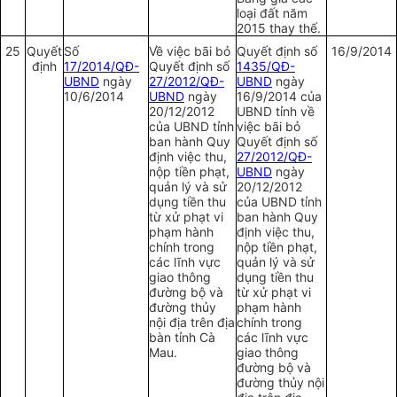
loại đất năm
2015 thay thế.
25
Quyết
Số
Về việc bãi bỏ
Quyết định số
16/9/2014
định
17/2014/QĐ-
Quyết định số
1435/QĐ-
UBND
ngày
27/2012/QĐ-
UBND
ngày
10/6/2014
UBND
ngày
16/9/2014 của
20/12/2012
UBND tỉnh về
của UBND tỉnh
việc bãi bỏ
ban hành Quy
Quyết định số
định việc thu,
27/2012/QĐ-
nộp tiền phạt,
UBND
ngày
quản lý và sử
20/12/2012
dụng tiền thu
của UBND tỉnh
từ xử phạt vi
ban hành Quy
phạm hành
định việc thu,
chính trong
nộp tiền phạt,
các lĩnh vực
quản lý và sử
giao thông
dụng tiền thu
đường bộ và
từ xử phạt vi
đường thủy
phạm hành
nội địa trên địa
chính trong
bàn tỉnh Cà
các lĩnh vực
Mau.
giao thông
đường bộ và
đường thủy nội