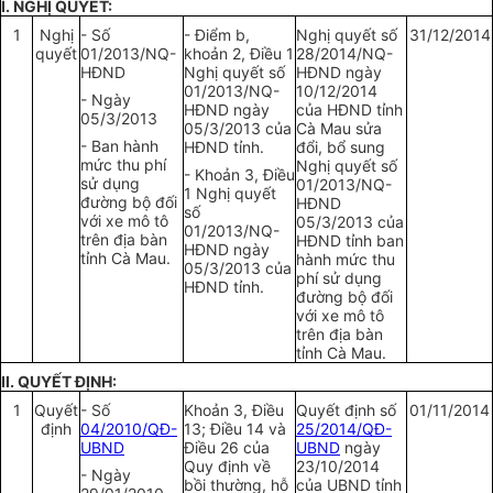
I. NGHỊ QUYẾT:
1
Nghị
- Số
- Điểm b,
Nghị quyết số
31/12/2014
quyết
01/2013/NQ-
khoản 2, Điều 1
28/2014/NQ-
HĐND
Nghị quyết số
HĐND ngày
01/2013/NQ-
10/12/2014
- Ngày
HĐND ngày
của HĐND tỉnh
05/3/2013
05/3/2013 của
Cà Mau sửa
- Ban hành
HĐND tỉnh.
đổi, bổ sung
mức thu phí
Nghị quyết số
- Khoản 3, Điều
sử dụng
01/2013/NQ-
1 Nghị quyết
đường bộ đối
HĐND
số
với xe mô tô
05/3/2013 của
01/2013/NQ-
trên địa bàn
HĐND tỉnh ban
HĐND ngày
tỉnh Cà Mau.
hành mức thu
05/3/2013 của
phí sử dụng
HĐND tỉnh.
đường bộ đối
với xe mô tô
trên địa bàn
tỉnh Cà Mau.
II. QUYẾT ĐỊNH:
1
Quyết
- Số
Khoản 3, Điều
Quyết định số
01/11/2014
định
04/2010/QĐ-
13; Điều 14 và
25/2014/QĐ-
UBND
Điều 26 của
UBND
ngày
Quy định về
23/10/2014
- Ngày
bồi thường, hỗ
của UBND tỉnh