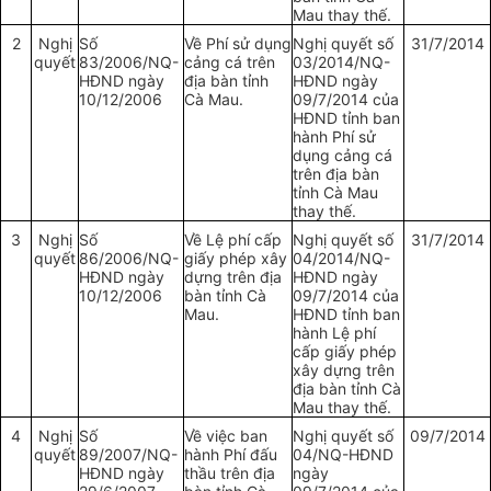
Mau thay thế.
2
Nghị
Số
Về Phí sử dụng
Nghị quyết số
31/7/2014
quyết
83/2006/NQ-
cảng cá trên
03/2014/NQ-
HĐND ngày
địa bàn tỉnh
HĐND ngày
10/12/2006
Cà Mau.
09/7/2014 của
HĐND tỉnh ban
hành Phí sử
dụng cảng cá
trên địa bàn
tỉnh Cà Mau
thay thế.
3
Nghị
Số
Về Lệ phí cấp
Nghị quyết số
31/7/2014
quyết
86/2006/NQ-
giấy phép xây
04/2014/NQ-
HĐND ngày
dựng trên địa
HĐND ngày
10/12/2006
bàn tỉnh Cà
09/7/2014 của
Mau.
HĐND tỉnh ban
hành Lệ phí
cấp giấy phép
xây dựng trên
địa bàn tỉnh Cà
Mau thay thế.
4
Nghị
Số
Về việc ban
Nghị quyết số
09/7/2014
quyết
89/2007/NQ-
hành Phí đấu
04/NQ-HĐND
HĐND ngày
thầu trên địa
ngày