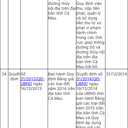
đường thủy
Quy định việc
nội địa trên địa
thu, nộp tiền
bàn tỉnh Cà
phạt, quản lý
Mau.
và sử dụng
tiền thu từ xử
phạt vi phạm
hành chính
trong các lĩnh
vực giao thông
đường bộ và
đường thủy nội
địa trên địa
bàn tỉnh Cà
Mau bãi bỏ.
24
Quyết
Số
Ban hành Quy
Quyết định số
31/12/2014
định
21/2013/QĐ-
định Bảng giá
31/2014/QĐ-
UBND
ngày
các loại đất
UBND
ngày
16/12/2013
năm 2014 trên
19/12/2014
địa bàn tỉnh
của UBND tỉnh
Cà Mau.
ban hành Bảng
giá các loại đất
năm 2015 trên
địa bàn tỉnh Cà
Mau và Quy
định áp dụng
Bảng giá các