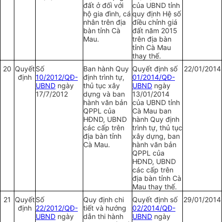
đất ở đối với
của UBND tỉnh
hộ gia đình, cá
quy định Hệ số
nhân trên địa
điều chỉnh giá
bàn tỉnh Cà
đất năm 2015
Mau.
trên địa bàn
tỉnh Cà Mau
thay thế.
20
Quyết
Số
Ban hành Quy
Quyết định số
22/01/2014
định
10/2012/QĐ-
định trình tự,
01/2014/QĐ-
UBND
ngày
thủ tục xây
UBND
ngày
17/7/2012
dựng và ban
13/01/2014
hành văn bản
của UBND tỉnh
QPPL của
Cà Mau ban
HĐND, UBND
hành Quy định
các cấp trên
trình tự, thủ tục
địa bàn tỉnh
xây dựng, ban
Cà Mau.
hành văn bản
QPPL của
HĐND, UBND
các cấp trên
địa bàn tỉnh Cà
Mau thay thế.
21
Quyết
Số
Quy định chi
Quyết định số
29/01/2014
định
22/2012/QĐ-
tiết và hướng
02/2014/QĐ-
UBND
ngày
dẫn thi hành
UBND
ngày