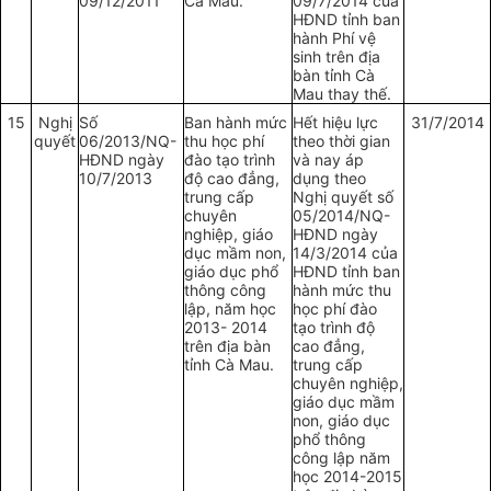
09/12/2011
Cà Mau.
09/7/2014 của
HĐND tỉnh ban
hành Phí vệ
sinh trên địa
bàn tỉnh Cà
Mau thay thế.
15
Nghị
Số
Ban hành mức
Hết hiệu lực
31/7/2014
quyết
06/2013/NQ-
thu học phí
theo thời gian
HĐND ngày
đào tạo trình
và nay áp
10/7/2013
độ cao đẳng,
dụng theo
trung cấp
Nghị quyết số
chuyên
05/2014/NQ-
nghiệp, giáo
HĐND ngày
dục mầm non,
14/3/2014 của
giáo dục phổ
HĐND tỉnh ban
thông công
hành mức thu
lập, năm học
học phí đào
2013- 2014
tạo trình độ
trên địa bàn
cao đẳng,
tỉnh Cà Mau.
trung cấp
chuyên nghiệp,
giáo dục mầm
non, giáo dục
phổ thông
công lập năm
học 2014-2015