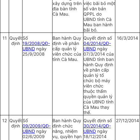
xây dựng trên
việc bãi bỏ một
địa bàn tỉnh
số văn bản
Cà Mau.
QPPL do
UBND tỉnh Cà
Mau ban hành
bãi bỏ.
11
Quyết
Số
Ban hành Quy
Quyết định số
16/3/2014
định
19/2008/QĐ-
định về phân
04/2014/QĐ-
UBND
ngày
cấp quản lý
UBND
ngày
25/9/2008
viên chức của
07/3/2014 của
tỉnh Cà Mau.
UBND tỉnh ban
hành Quy định
về phân cấp
quản lý tổ
chức bộ máy
viên chức
thuộc thẩm
quyền quản lý
của UBND tỉnh
Cà Mau thay
thế.
12
Quyết
Số
Ban hành Quy
Quyết định số
27/12/2014
định
09/2009/QĐ-
định chức
30/2014/QĐ-
UBND
ngày
năng, nhiệm
UBND
ngày
02/6/2009
vụ, quyền hạn
18/12/2014