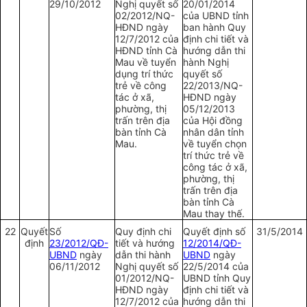
29/10/2012
Nghị quyết số
20/01/2014
02/2012/NQ-
của UBND tỉnh
HĐND ngày
ban hành Quy
12/7/2012 của
định chi tiết và
HĐND tỉnh Cà
hướng dẫn thi
Mau về tuyển
hành Nghị
dụng trí thức
quyết số
trẻ về công
22/2013/NQ-
tác ở xã,
HĐND ngày
phường, thị
05/12/2013
trấn trên địa
của Hội đồng
bàn tỉnh Cà
nhân dân tỉnh
Mau.
về tuyển chọn
trí thức trẻ về
công tác ở xã,
phường, thị
trấn trên địa
bàn tỉnh Cà
Mau thay thế.
22
Quyết
Số
Quy định chi
Quyết định số
31/5/2014
định
23/2012/QĐ-
tiết và hướng
12/2014/QĐ-
UBND
ngày
dẫn thi hành
UBND
ngày
06/11/2012
Nghị quyết số
22/5/2014 của
01/2012/NQ-
UBND tỉnh Quy
HĐND ngày
định chi tiết và
12/7/2012 của
hướng dẫn thi