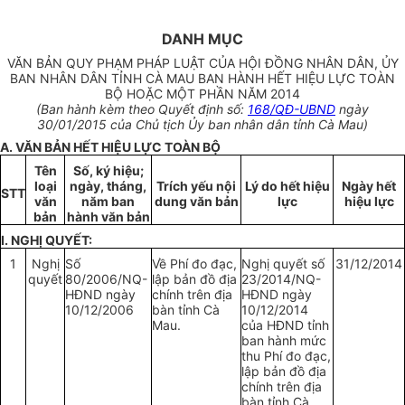
DANH MỤC
VĂN BẢN QUY PHẠM PHÁP LUẬT CỦA HỘI ĐỒNG NHÂN DÂN, ỦY
BAN NHÂN DÂN TỈNH CÀ MAU BAN HÀNH HẾT HIỆU LỰC TOÀN
BỘ HOẶC MỘT PHẦN NĂM 2014
(Ban hành kèm theo Quyết định số:
168/QĐ-UBND
ngày
30/01/2015 của Chủ tịch Ủy ban nhân dân tỉnh Cà Mau)
A. VĂN BẢN HẾT HIỆU LỰC TOÀN BỘ
Tên
Số, ký hiệu;
loại
ngày, tháng,
Trích yếu nội
Lý do hết hiệu
Ngày hết
STT
văn
năm ban
dung văn bản
lực
hiệu lực
bản
hành văn bản
I. NGHỊ QUYẾT:
1
Nghị
Số
Về Phí đo đạc,
Nghị quyết số
31/12/2014
quyết
80/2006/NQ-
lập bản đồ địa
23/2014/NQ-
HĐND ngày
chính trên địa
HĐND ngày
10/12/2006
bàn tỉnh Cà
10/12/2014
Mau.
của HĐND tỉnh
ban hành mức
thu Phí đo đạc,
lập bản đồ địa
chính trên địa
bàn tỉnh Cà