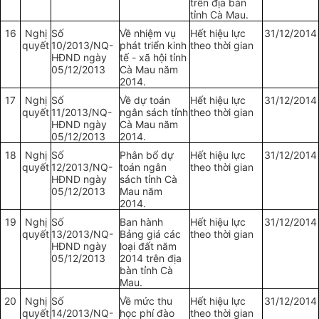
trên địa bàn
tỉnh Cà Mau.
16
Nghị
Số
Về nhiệm vụ
Hết hiệu lực
31/12/2014
quyết
10/2013/NQ-
phát triển kinh
theo thời gian
HĐND ngày
tế - xã hội tỉnh
05/12/2013
Cà Mau năm
2014.
17
Nghị
Số
Về dự toán
Hết hiệu lực
31/12/2014
quyết
11/2013/NQ-
ngân sách tỉnh
theo thời gian
HĐND ngày
Cà Mau năm
05/12/2013
2014.
18
Nghị
Số
Phân bổ dự
Hết hiệu lực
31/12/2014
quyết
12/2013/NQ-
toán ngân
theo thời gian
HĐND ngày
sách tỉnh Cà
05/12/2013
Mau năm
2014.
19
Nghị
Số
Ban hành
Hết hiệu lực
31/12/2014
quyết
13/2013/NQ-
Bảng giá các
theo thời gian
HĐND ngày
loại đất năm
05/12/2013
2014 trên địa
bàn tỉnh Cà
Mau.
20
Nghị
Số
Về mức thu
Hết hiệu lực
31/12/2014
quyết
14/2013/NQ-
học phí đào
theo thời gian