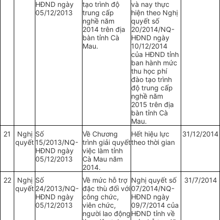
HĐND ngày
tạo trình độ
và nay thực
05/12/2013
trung cấp
hiện theo Nghị
nghề năm
quyết số
2014 trên địa
20/2014/NQ-
bàn tỉnh Cà
HĐND ngày
Mau.
10/12/2014
của HĐND tỉnh
ban hành mức
thu học phí
đào tạo trình
độ trung cấp
nghề năm
2015 trên địa
bàn tỉnh Cà
Mau.
21
Nghị
Số
Về Chương
Hết hiệu lực
31/12/2014
quyết
15/2013/NQ-
trình giải quyết
theo thời gian
HĐND ngày
việc làm tỉnh
05/12/2013
Cà Mau năm
2014.
22
Nghị
Số
Về mức hỗ trợ
Nghị quyết số
31/7/2014
quyết
24/2013/NQ-
đặc thù đối với
07/2014/NQ-
HĐND ngày
công chức,
HĐND ngày
05/12/2013
viên chức,
09/7/2014 của
người lao động
HĐND tỉnh về