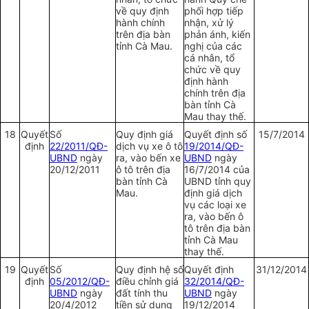
về quy định
phối hợp tiếp
hành chính
nhận, xử lý
trên địa bàn
phản ánh, kiến
tỉnh Cà Mau.
nghị của các
cá nhân, tổ
chức về quy
định hành
chính trên địa
bàn tỉnh Cà
Mau thay thế.
18
Quyết
Số
Quy định giá
Quyết định số
15/7/2014
định
22/2011/QĐ-
dịch vụ xe ô tô
19/2014/QĐ-
UBND
ngày
ra, vào bến xe
UBND
ngày
20/12/2011
ô tô trên địa
16/7/2014 của
bàn tỉnh Cà
UBND tỉnh quy
Mau.
định giá dịch
vụ các loại xe
ra, vào bến ô
tô trên địa bàn
tỉnh Cà Mau
thay thế.
19
Quyết
Số
Quy định hệ số
Quyết định
31/12/2014
định
05/2012/QĐ-
điều chỉnh giá
32/2014/QĐ-
UBND
ngày
đất tính thu
UBND
ngày
20/4/2012
tiền sử dụng
19/12/2014