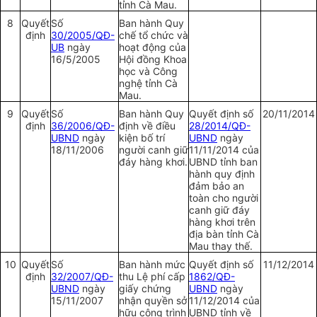
tỉnh Cà Mau.
8
Quyết
Số
Ban hành Quy
định
30/2005/QĐ-
chế tổ chức và
UB
ngày
hoạt động của
16/5/2005
Hội đồng Khoa
học và Công
nghệ tỉnh Cà
Mau.
9
Quyết
Số
Ban hành Quy
Quyết định số
20/11/2014
định
36/2006/QĐ-
định về điều
28/2014/QĐ-
UBND
ngày
kiện bố trí
UBND
ngày
18/11/2006
người canh giữ
11/11/2014 của
đáy hàng khơi.
UBND tỉnh ban
hành quy định
đảm bảo an
toàn cho người
canh giữ đáy
hàng khơi trên
địa bàn tỉnh Cà
Mau thay thế.
10
Quyết
Số
Ban hành mức
Quyết định số
11/12/2014
định
32/2007/QĐ-
thu Lệ phí cấp
1862/QĐ-
UBND
ngày
giấy chứng
UBND
ngày
15/11/2007
nhận quyền sở
11/12/2014 của
hữu công trình
UBND tỉnh về