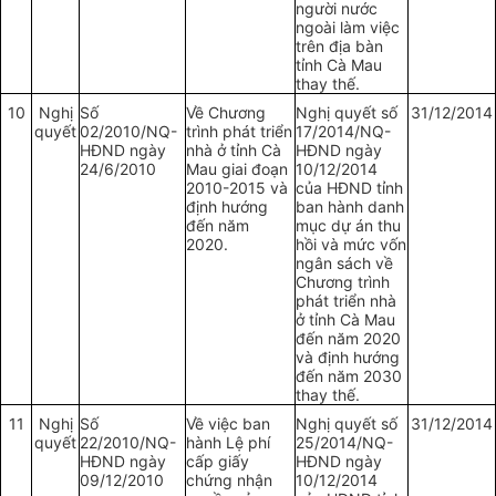
người nước
ngoài làm việc
trên địa bàn
tỉnh Cà Mau
thay thế.
10
Nghị
Số
Về Chương
Nghị quyết số
31/12/2014
quyết
02/2010/NQ-
trình phát triển
17/2014/NQ-
HĐND ngày
nhà ở tỉnh Cà
HĐND ngày
24/6/2010
Mau giai đoạn
10/12/2014
2010-2015 và
của HĐND tỉnh
định hướng
ban hành danh
đến năm
mục dự án thu
2020.
hồi và mức vốn
ngân sách về
Chương trình
phát triển nhà
ở tỉnh Cà Mau
đến năm 2020
và định hướng
đến năm 2030
thay thế.
11
Nghị
Số
Về việc ban
Nghị quyết số
31/12/2014
quyết
22/2010/NQ-
hành Lệ phí
25/2014/NQ-
HĐND ngày
cấp giấy
HĐND ngày
09/12/2010
chứng nhận
10/12/2014