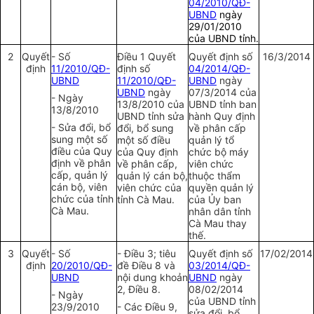
04/2010/QĐ-
UBND
ngày
29/01/2010
của UBND tỉnh.
2
Quyết
- Số
Điều 1 Quyết
Quyết định số
16/3/2014
định
11/2010/QĐ-
định số
04/2014/QĐ-
UBND
11/2010/QĐ-
UBND
ngày
UBND
ngày
07/3/2014 của
- Ngày
13/8/2010 của
UBND tỉnh ban
13/8/2010
UBND tỉnh sửa
hành Quy định
- Sửa đổi, bổ
đổi, bổ sung
về phân cấp
sung một số
một số điều
quản lý tổ
điều của Quy
của Quy định
chức bộ máy
định về phân
về phân cấp,
viên chức
cấp, quản lý
quản lý cán bộ,
thuộc thẩm
cán bộ, viên
viên chức của
quyền quản lý
chức của tỉnh
tỉnh Cà Mau.
của Ủy ban
Cà Mau.
nhân dân tỉnh
Cà Mau thay
thế.
3
Quyết
- Số
- Điều 3; tiêu
Quyết định số
17/02/2014
định
20/2010/QĐ-
đề Điều 8 và
03/2014/QĐ-
UBND
nội dung khoản
UBND
ngày
2, Điều 8.
08/02/2014
- Ngày
của UBND tỉnh
23/9/2010
- Các Điều 9,
sửa đổi, bổ