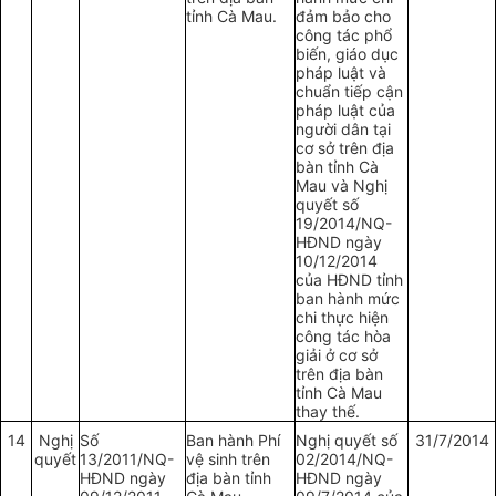
tỉnh Cà Mau.
đảm bảo cho
công tác phổ
biến, giáo dục
pháp luật và
chuẩn tiếp cận
pháp luật của
người dân tại
cơ sở trên địa
bàn tỉnh Cà
Mau và Nghị
quyết số
19/2014/NQ-
HĐND ngày
10/12/2014
của HĐND tỉnh
ban hành mức
chi thực hiện
công tác hòa
giải ở cơ sở
trên địa bàn
tỉnh Cà Mau
thay thế.
14
Nghị
Số
Ban hành Phí
Nghị quyết số
31/7/2014
quyết
13/2011/NQ-
vệ sinh trên
02/2014/NQ-
HĐND ngày
địa bàn tỉnh
HĐND ngày