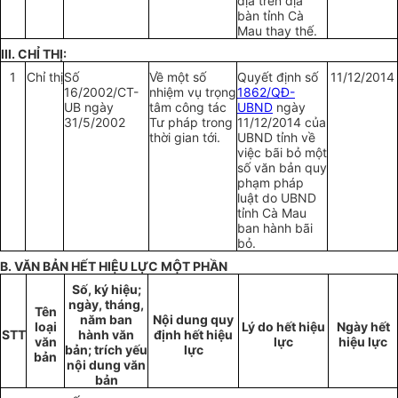
địa trên địa
bàn tỉnh Cà
Mau thay thế.
III. CHỈ THỊ:
1
Chỉ thị
Số
Về một số
Quyết định số
11/12/2014
16/2002/CT-
nhiệm vụ trọng
1862/QĐ-
UB ngày
tâm công tác
UBND
ngày
31/5/2002
Tư pháp trong
11/12/2014 của
thời gian tới.
UBND tỉnh về
việc bãi bỏ một
số văn bản quy
phạm pháp
luật do UBND
tỉnh Cà Mau
ban hành bãi
bỏ.
B. VĂN BẢN HẾT HIỆU LỰC MỘT PHẦN
Số, ký hiệu;
ngày, tháng,
Tên
năm ban
Nội dung quy
loại
Lý do hết hiệu
Ngày hết
STT
hành văn
định hết hiệu
văn
lực
hiệu lực
bản; trích yếu
lực
bản
nội dung văn
bản