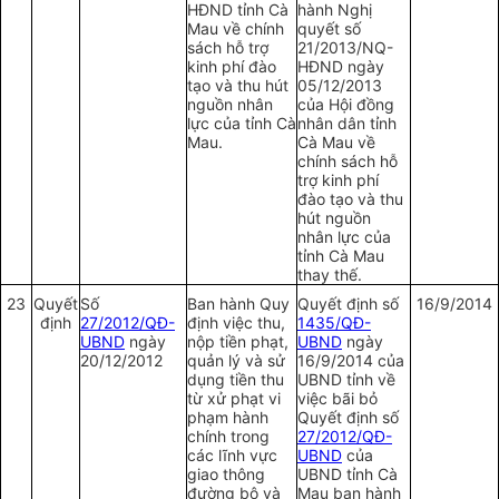
HĐND tỉnh Cà
hành Nghị
Mau về chính
quyết số
sách hỗ trợ
21/2013/NQ-
kinh phí đào
HĐND ngày
tạo và thu hút
05/12/2013
nguồn nhân
của Hội đồng
lực của tỉnh Cà
nhân dân tỉnh
Mau.
Cà Mau về
chính sách hỗ
trợ kinh phí
đào tạo và thu
hút nguồn
nhân lực của
tỉnh Cà Mau
thay thế.
23
Quyết
Số
Ban hành Quy
Quyết định số
16/9/2014
định
27/2012/QĐ-
định việc thu,
1435/QĐ-
UBND
ngày
nộp tiền phạt,
UBND
ngày
20/12/2012
quản lý và sử
16/9/2014 của
dụng tiền thu
UBND tỉnh về
từ xử phạt vi
việc bãi bỏ
phạm hành
Quyết định số
chính trong
27/2012/QĐ-
các lĩnh vực
UBND
của
giao thông
UBND tỉnh Cà
đường bộ và
Mau ban hành