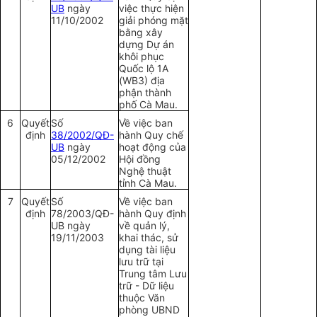
UB
ngày
việc thực hiện
11/10/2002
giải phóng mặt
bằng xây
dựng Dự án
khôi phục
Quốc lộ 1A
(WB3) địa
phận thành
phố Cà Mau.
6
Quyết
Số
Về việc ban
định
38/2002/QĐ-
hành Quy chế
UB
ngày
hoạt động của
05/12/2002
Hội đồng
Nghệ thuật
tỉnh Cà Mau.
7
Quyết
Số
Về việc ban
định
78/2003/QĐ-
hành Quy định
UB ngày
về quản lý,
19/11/2003
khai thác, sử
dụng tài liệu
lưu trữ tại
Trung tâm Lưu
trữ - Dữ liệu
thuộc Văn
phòng UBND