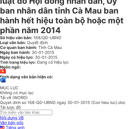
luật do Hội đồng nhân dân, Ủy
ban nhân dân tỉnh Cà Mau ban
hành hết hiệu toàn bộ hoặc một
phần năm 2014
Số hiệu văn bản:
168/QĐ-UBND
Loại văn bản:
Quyết định
Cơ quan ban hành:
Tỉnh Cà Mau
Ngày ban hành:
30-01-2015
Ngày có hiệu lực:
30-01-2015
Đang có hiệu lực
Tình trạng hiệu lực:
Ngôn ngữ:
Định dạng văn bản hiện có:
MỤC LỤC
Không có mục lục
Tải về (WORD)
Quyet dinh so 168-QD-UBND ngay 30-01-2015 (Con hieu luc).doc
Tải lược đồ
Nội dung VB
Văn bản gốc
Tiếng anh