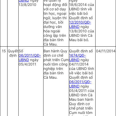
UBND
ngày
về quản lý
ngày
13/8/2010
hoạt động đối
18/6/2014 của
với cơ sở dạy
UBND tỉnh về
tin học, ngoại
việc bãi bỏ
ngữ, luyện thi
Quyết định số
đại học, bồi
12/2010/QĐ-
dưỡng văn
UBND
ngày
hóa ngoài
13/8/2010 của
công lập trên
UBND tỉnh Cà
địa bàn tỉnh
Mau bãi bỏ.
Cà Mau.
15
Quyết
Số
Ban hành Quy
Quyết định số
04/11/2014
định
06/2011/QĐ-
định cơ chế
1674/QĐ-
UBND
ngày
phát triển Cụm
UBND
ngày
05/4/2011
nuôi tôm công
04/11/2014
nghiệp trên
của UBND tỉnh
địa bàn tỉnh
về việc bãi bỏ
Cà Mau.
Quyết định số
06/2011/QĐ-
UBND
ngày
05/4/2011 của
UBND tỉnh Cà
Mau ban hành
Quy định cơ
chế phát triển
Cụm nuôi tôm