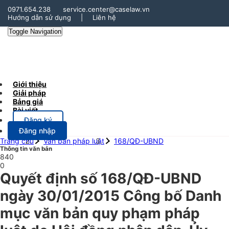
0971.654.238
service.center@caselaw.vn
Hướng dẫn sử dụng
|
Liên hệ
Toggle Navigation
Giới thiệu
Giải pháp
Bảng giá
Bài viết
Đăng ký
Đăng nhập
Trang chủ
Văn bản pháp luật
168/QĐ-UBND
Thông tin văn bản
840
0
Quyết định số 168/QĐ-UBND
ngày 30/01/2015 Công bố Danh
mục văn bản quy phạm pháp