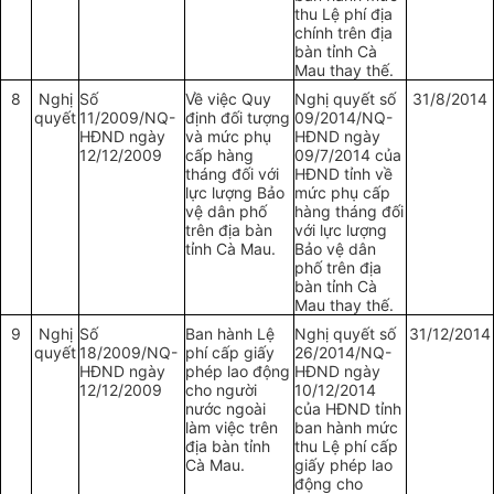
thu Lệ phí địa
chính trên địa
bàn tỉnh Cà
Mau thay thế.
8
Nghị
Số
Về việc Quy
Nghị quyết số
31/8/2014
quyết
11/2009/NQ-
định đối tượng
09/2014/NQ-
HĐND ngày
và mức phụ
HĐND ngày
12/12/2009
cấp hàng
09/7/2014 của
tháng đối với
HĐND tỉnh về
lực lượng Bảo
mức phụ cấp
vệ dân phố
hàng tháng đối
trên địa bàn
với lực lượng
tỉnh Cà Mau.
Bảo vệ dân
phố trên địa
bàn tỉnh Cà
Mau thay thế.
9
Nghị
Số
Ban hành Lệ
Nghị quyết số
31/12/2014
quyết
18/2009/NQ-
phí cấp giấy
26/2014/NQ-
HĐND ngày
phép lao động
HĐND ngày
12/12/2009
cho người
10/12/2014
nước ngoài
của HĐND tỉnh
làm việc trên
ban hành mức
địa bàn tỉnh
thu Lệ phí cấp
Cà Mau.
giấy phép lao
động cho