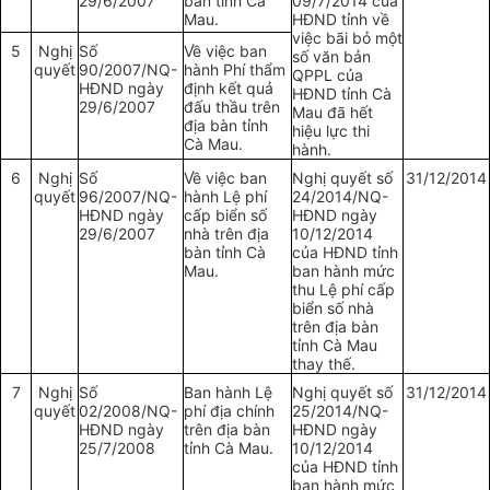
29/6/2007
bàn tỉnh Cà
09/7/2014 của
Mau.
HĐND tỉnh về
việc bãi bỏ một
5
Nghị
Số
Về việc ban
số văn bản
quyết
90/2007/NQ-
hành Phí thẩm
QPPL của
HĐND ngày
định kết quả
HĐND tỉnh Cà
29/6/2007
đấu thầu trên
Mau đã hết
địa bàn tỉnh
hiệu lực thi
Cà Mau.
hành.
6
Nghị
Số
Về việc ban
Nghị quyết số
31/12/2014
quyết
96/2007/NQ-
hành Lệ phí
24/2014/NQ-
HĐND ngày
cấp biển số
HĐND ngày
29/6/2007
nhà trên địa
10/12/2014
bàn tỉnh Cà
của HĐND tỉnh
Mau.
ban hành mức
thu Lệ phí cấp
biển số nhà
trên địa bàn
tỉnh Cà Mau
thay thế.
7
Nghị
Số
Ban hành Lệ
Nghị quyết số
31/12/2014
quyết
02/2008/NQ-
phí địa chính
25/2014/NQ-
HĐND ngày
trên địa bàn
HĐND ngày
25/7/2008
tỉnh Cà Mau.
10/12/2014
của HĐND tỉnh
ban hành mức