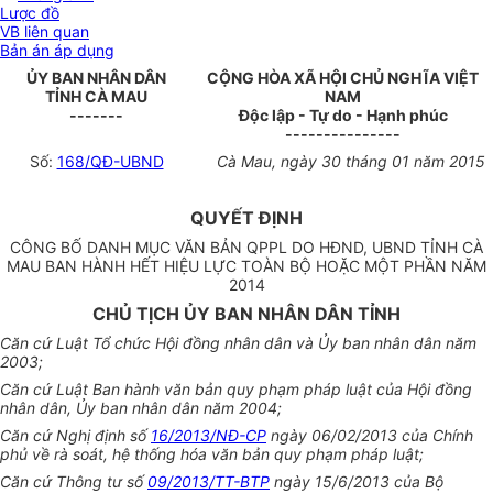
Lược đồ
VB liên quan
Bản án áp dụng
ỦY BAN NHÂN DÂN
CỘNG HÒA XÃ HỘI CHỦ NGHĨA VIỆT
TỈNH CÀ MAU
NAM
-------
Độc lập - Tự do - Hạnh phúc
---------------
Số:
168/QĐ-UBND
Cà Mau, ngày 30 tháng 01 năm 2015
QUYẾT ĐỊNH
CÔNG BỐ DANH MỤC VĂN BẢN QPPL DO HĐND, UBND TỈNH CÀ
MAU BAN HÀNH HẾT HIỆU LỰC TOÀN BỘ HOẶC MỘT PHẦN NĂM
2014
CHỦ TỊCH ỦY BAN NHÂN DÂN TỈNH
Căn cứ Luật Tổ chức Hội đồng nhân dân và Ủy ban nhân dân năm
2003;
Căn cứ Luật Ban hành văn bản quy phạm pháp luật của Hội đồng
nhân dân, Ủy ban nhân dân năm 2004;
Căn cứ Nghị định số
16/2013/NĐ-CP
ngày 06/02/2013 của Chính
phủ về rà soát, hệ thống hóa văn bản quy phạm pháp luật;
Căn cứ Thông tư số
09/2013/TT-BTP
ngày 15/6/2013 của Bộ