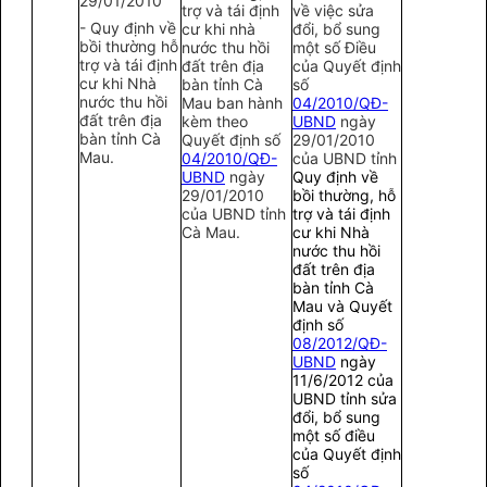
29/01/2010
trợ và tái định
về việc sửa
- Quy định về
cư khi nhà
đổi, bổ sung
bồi thường hỗ
nước thu hồi
một số Điều
trợ và tái định
đất trên địa
của Quyết định
cư khi Nhà
bàn tỉnh Cà
số
nước thu hồi
Mau ban hành
04/2010/QĐ-
đất trên địa
kèm theo
UBND
ngày
bàn tỉnh Cà
Quyết định số
29/01/2010
Mau.
04/2010/QĐ-
của UBND tỉnh
UBND
ngày
Quy định về
29/01/2010
bồi thường,
hỗ
của UBND tỉnh
trợ và tái định
Cà Mau.
cư khi Nhà
nước thu
hồi
đất trên địa
bàn tỉnh Cà
Mau và
Quyết
định số
08/2012/QĐ-
UBND
ngày
11/6/2012 của
UBND tỉnh sửa
đổi, bổ
sung
một số điều
của Quyết định
số