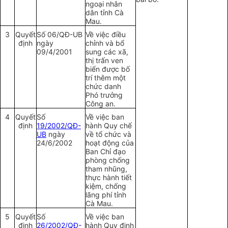
ngoại nhân
dân tỉnh Cà
Mau.
3
Quyết
Số 06/QĐ-UB
Về việc điều
định
ngày
chỉnh và bổ
09/4/2001
sung các xã,
thị trấn ven
biển được bố
trí thêm một
chức danh
Phó trưởng
Công an.
4
Quyết
Số
Về việc ban
định
19/2002/QĐ-
hành Quy chế
UB
ngày
về tổ chức và
24/6/2002
hoạt động của
Ban Chỉ đạo
phòng chống
tham nhũng,
thực hành tiết
kiệm, chống
lãng phí tỉnh
Cà Mau.
5
Quyết
Số
Về việc ban
định
26/2002/QĐ-
hành Quy định