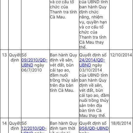
và cơ cấu tổ
của UBND tỉnh
chức của
ban hành Quy
Thanh tra tỉnh
định chức
Cà Mau.
năng, nhiệm
vụ, quyền hạn
và cơ cấu tổ
chức của
Thanh tra tỉnh
Cà Mau thay
thế.
13
Quyết
Số
Ban hành Quy
Quyết định số
12/10/2014
định
09/2010/QĐ-
định về sên,
24/2014/QĐ-
UBND
ngày
vét đất, bùn
UBND
ngày
06/7/2010
cải tạo ao,
03/10/2014
đầm nuôi
của UBND tỉnh
trồng thủy sản
ban hành Quy
trên địa bàn
định về sên,
tỉnh Cà Mau.
vét đất, bùn
cải tạo ao, đầm
nuôi trồng thủy
sản trên địa
bàn tỉnh Cà
Mau thay thế.
14
Quyết
Số
Ban hành Quy
Quyết định số
18/6/2014
định
12/2010/QĐ-
định tạm thời
956/QĐ-UBND