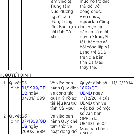
làm việc tại
mức hỗ trợ đặc
Trung tâm
thù đối với
Nuôi dưỡng
công chức,
người tâm
viên chức,
thần; Trung
người lao động
tâm Bảo trợ xã
làm việc tại
hội tỉnh Cà
các cơ sở nuôi
Mau.
dạy trẻ khuyết
tật, bảo trợ xã
hội công lập và
Làng trẻ SOS
trên địa bàn
tỉnh Cà Mau
thay thế.
II. QUYẾT ĐỊNH:
1
Quyết
Số
Về việc ban
Quyết định số
11/12/2014
định
01/1999/QĐ-
hành Quy định
1862/QĐ-
UB
ngày
về công tác
UBND
ngày
04/01/1999
quản lý hồ sơ
11/12/2014 của
tài liệu lưu trữ
UBND tỉnh về
tỉnh Cà Mau.
việc bãi bỏ một
số văn bản
2
Quyết
Số
Về việc ban
QPPL do
định
07/1999/QĐ-
hành Quy chế
UBND tỉnh Cà
UB
ngày
tạm thời về
Mau ban hành
26/02/1999
hoạt động đối
bãi bỏ.