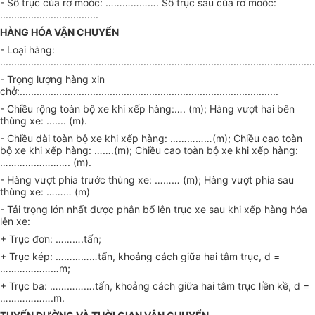
- Số trục của rơ moóc: ………………. Số trục sau của rơ moóc:
...................................
HÀNG HÓA VẬN CHUYỂN
- Loại hàng:
................................................................................................................
- Trọng lượng hàng xin
chở:............................................................................................
- Chiều rộng toàn bộ xe khi xếp hàng:…. (m); Hàng vượt hai bên
thùng xe: ....... (m).
- Chiều dài toàn bộ xe khi xếp hàng: ……………(m); Chiều cao toàn
bộ xe khi xếp hàng: …….(m); Chiều cao toàn bộ xe khi xếp hàng:
……………………. (m).
- Hàng vượt phía trước thùng xe: ……… (m); Hàng vượt phía sau
thùng xe: ……… (m)
- Tải trọng lớn nhất được phân bổ lên trục xe sau khi xếp hàng hóa
lên xe:
+ Trục đơn: ……….tấn;
+ Trục kép: ……………tấn, khoảng cách giữa hai tâm trục, d =
…………………m;
+ Trục ba: …………….tấn, khoảng cách giữa hai tâm trục liền kề, d =
……………….m.