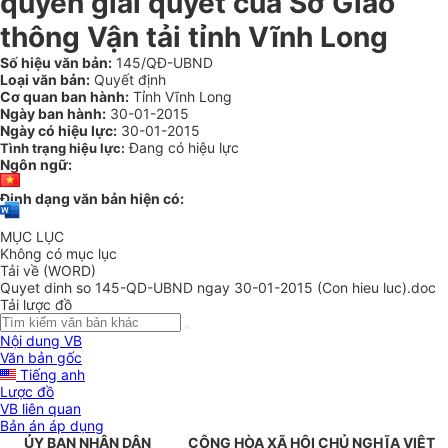
quyền giải quyết của Sở Giao
thông Vận tải tỉnh Vĩnh Long
Số hiệu văn bản:
145/QĐ-UBND
Loại văn bản:
Quyết định
Cơ quan ban hành:
Tỉnh Vĩnh Long
Ngày ban hành:
30-01-2015
Ngày có hiệu lực:
30-01-2015
Đang có hiệu lực
Tình trạng hiệu lực:
Ngôn ngữ:
Định dạng văn bản hiện có:
MỤC LỤC
Không có mục lục
Tải về (WORD)
Quyet dinh so 145-QD-UBND ngay 30-01-2015 (Con hieu luc).doc
Tải lược đồ
Nội dung VB
Văn bản gốc
Tiếng anh
Lược đồ
VB liên quan
Bản án áp dụng
ỦY BAN NHÂN DÂN
CỘNG HÒA XÃ HỘI CHỦ NGHĨA VIỆT