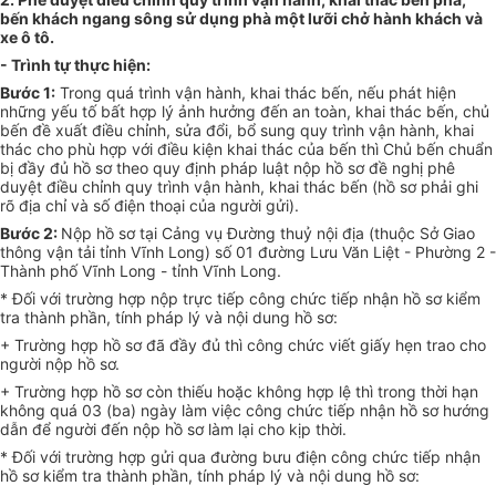
bến khách ngang sông sử dụng phà một lưỡi chở hành khách và
xe ô tô.
- Trình tự thực hiện:
Bước 1:
Trong quá trình vận hành, khai thác bến, nếu phát hiện
những yếu tố bất hợp lý ảnh hưởng đến an toàn, khai thác bến, chủ
bến đề xuất điều chỉnh, sửa đổi, bổ sung quy trình vận hành, khai
thác cho phù hợp với điều kiện khai thác của bến thì Chủ bến chu
ẩ
n
bị đầy đủ hồ sơ theo quy định pháp luật nộp hồ sơ đề nghị phê
duyệt điều chỉnh quy trình vận hành, khai thác bến (hồ sơ phải ghi
rõ địa chỉ và số điện thoại của người gửi).
Bước 2:
Nộp hồ sơ
tại
Cảng vụ Đường thuỷ nội địa (thuộc Sở Giao
thông vận tải tỉnh Vĩnh Long) số 01 đường Lưu Văn Liệt - Phường 2 -
Thành phố Vĩnh Long - tỉnh Vĩnh Long.
* Đối với trường hợp nộp trực tiếp c
ông chức tiếp nhận hồ sơ kiểm
tra thành phần, tính pháp lý và nội dung hồ sơ:
+ Trường hợp hồ sơ đã đầy đủ thì công chức viết giấy hẹn trao cho
người nộp hồ sơ.
+ Trường hợp hồ sơ còn thiếu hoặc không hợp lệ thì trong thời hạn
không quá 03 (ba) ngày làm việc công chức tiếp nhận hồ sơ hướng
dẫn để người đến nộp hồ sơ làm lại cho kịp thời.
* Đối với trường hợp gửi qua đường bưu điện công chức tiếp nhận
hồ sơ kiểm tra thành phần, tính pháp lý và nội dung hồ sơ: