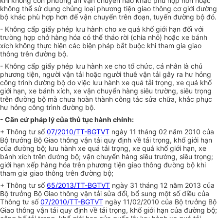
khi không còn phương án vận chuyển nào khác phù hợp hơn hoặc
không thể sử dụng chủng loại phương tiện giao thông cơ giới đường
bộ khác phù hợp hơn để vận chuyển trên đoạn, tuyến đường bộ đó.
- Không cấp giấy phép lưu hành cho xe quá khổ giới hạn đối với
trường hợp chở hàng hóa có thể tháo rời (chia nhỏ) hoặc xe bánh
xích không thực hiện các biện pháp bắt buộc khi tham gia giao
thông trên đường bộ.
- Không cấp giấy phép lưu hành xe cho tổ chức, cá nhân là chủ
phương tiện, người vận tải hoặc người thuê vận tải gây ra hư hỏng
công trình đường bộ do việc lưu hành xe quá tải trọng, xe quá khổ
giới hạn, xe bánh xích, xe vận chuyển hàng siêu trường, siêu trọng
trên đường bộ mà chưa hoàn thành công tác sửa chữa, khắc phục
hư hỏng công trình đường bộ.
- Căn cứ pháp lý của thủ tục hành chính:
+ Thông tư số
07/2010/TT-BGTVT
ngày 11 tháng 02 năm 2010 của
Bộ trưởng Bộ Giao thông vận tải quy định về tải trọng, khổ giới hạn
của đường bộ; lưu hành xe quá tải trọng, xe quá khổ giới hạn, xe
bánh xích trên đường bộ; vận chuyển hàng siêu trường, siêu trọng;
giới hạn xếp hàng hóa trên phương tiện giao thông đường bộ khi
tham gia giao thông trên đường bộ;
+ Thông tư số
65/2013/TT-BGTVT
ngày 31 tháng 12 năm 2013 của
Bộ trưởng Bộ Giao thông vận tải sửa đổi, bổ sung một số điều của
Thông tư số
07/2010/TT-BGTVT
ngày 11/02/2010 của Bộ trưởng Bộ
Giao thông vận tải quy định về tải trọng, khổ giới hạn của đường bộ;