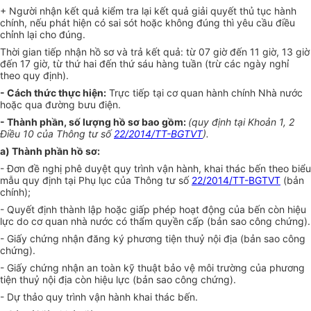
+ Người nhận kết quả kiểm tra lại kết quả giải quyết thủ tục hành
chính, nếu phát hiện có sai sót hoặc không đúng thì yêu cầu điều
chỉnh lại cho đúng.
Thời gian tiếp nhận hồ sơ và trả kết quả: từ 07 giờ đến 11 giờ, 13 giờ
đến 17 giờ, từ thứ hai đến thứ sáu hàng tuần (trừ các ngày nghỉ
theo quy định).
- Cách thức thực hiện:
Trực tiếp tại cơ quan hành chính Nhà nước
hoặc qua đường bưu điện.
- Thành phần, số lượng hồ sơ bao gồm:
(quy định tại Khoản 1, 2
Điều 10 của Thông tư số
22/2014/TT-BGTVT
).
a) Thành phần hồ sơ:
- Đơn đề nghị phê duyệt quy trình vận hành, khai thác bến theo biểu
mẫu quy định tại Phụ lục của Thông tư số
22/2014/TT-BGTVT
(bản
chính);
- Quyết định thành lập hoặc giấp phép hoạt động của bến còn hiệu
lực do cơ quan nhà nước có thẩm quyền cấp (bản sao công chứng).
- Giấy chứng nhận đăng ký phương tiện thuỷ nội địa (bản sao công
chứng).
- Giấy chứng nhận an toàn kỹ thuật bảo vệ môi trường của phương
tiện thuỷ nội địa còn hiệu lực (bản sao công chứng).
- Dự thảo quy trình vận hành khai thác bến.