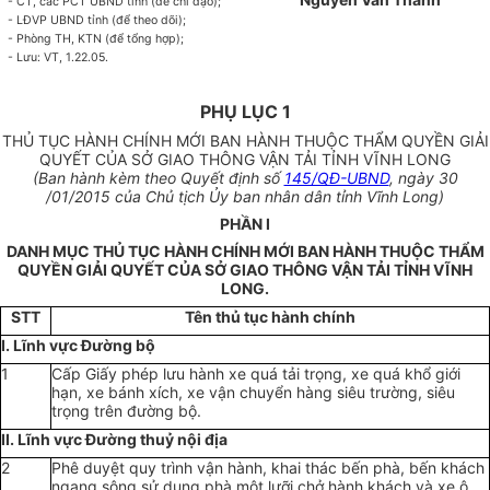
- CT, các PCT UBND tỉnh (để chỉ đạo);
- LĐVP UBND tỉnh (để theo dõi);
- Phòng TH, KTN (để tổng hợp);
- Lưu: VT, 1.22.05.
PHỤ LỤC 1
THỦ TỤC HÀNH CHÍNH MỚI BAN HÀNH THUỘC THẨM QUYỀN GIẢI
QUYẾT CỦA SỞ GIAO THÔNG VẬN TẢI TỈNH VĨNH LONG
(Ban hành kèm theo Quyết định số
145/QĐ-UBND
, ngày 30
/01/2015 của Chủ tịch Ủy ban nhân dân tỉnh Vĩnh Long)
PHẦN I
DANH MỤC THỦ TỤC HÀNH CHÍNH MỚI BAN HÀNH THUỘC THẨM
QUYỀN GIẢI QUYẾT CỦA SỞ GIAO THÔNG VẬN TẢI TỈNH VĨNH
LONG.
STT
Tên thủ tục hành chính
I. Lĩnh vực Đường bộ
1
Cấp Giấy phép lưu hành xe quá tải trọng, xe quá khổ giới
hạn, xe bánh xích, xe vận chuyển hàng siêu trường, siêu
trọng trên đường bộ.
II. Lĩnh vực Đường thuỷ nội địa
2
Phê duyệt quy trình vận hành, khai thác bến phà, bến khách
ngang sông sử dụng phà một lưỡi chở hành khách và xe ô