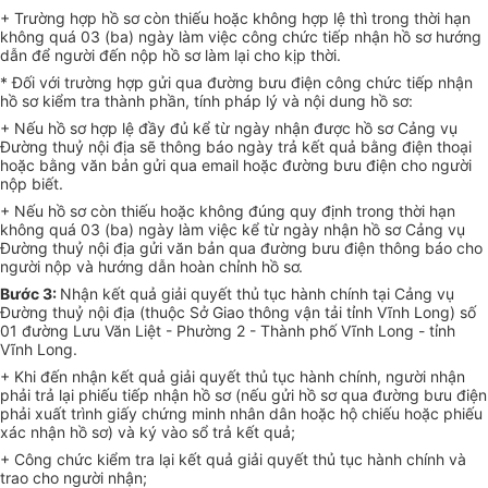
+ Trường hợp hồ sơ còn thiếu hoặc không hợp lệ thì trong thời hạn
không quá 03 (ba) ngày làm việc công chức tiếp nhận hồ sơ hướng
dẫn để người đến nộp hồ sơ làm lại cho kịp thời.
* Đối với trường hợp gửi qua đường bưu điện công chức tiếp nhận
hồ sơ kiểm tra thành phần, tính pháp lý và nội dung hồ sơ:
+ Nếu hồ sơ hợp lệ đầy đủ kể từ ngày nhận được hồ sơ Cảng vụ
Đường thuỷ nội địa sẽ thông báo ngày trả kết quả bằng điện thoại
hoặc bằng văn bản gửi qua email hoặc đường bưu điện cho người
nộp biết.
+ Nếu hồ sơ còn thiếu hoặc không đúng quy định trong thời hạn
không quá 03 (ba) ngày làm việc kể từ ngày nhận hồ sơ Cảng vụ
Đường thuỷ nội địa gửi văn bản qua đường bưu điện thông báo cho
người nộp và hướng dẫn hoàn chỉnh hồ sơ.
Bước 3:
Nhận kết quả giải quyết thủ tục hành chính tại
Cảng vụ
Đường thuỷ nội địa (
thuộc Sở Giao thông vận tải tỉnh Vĩnh Long
) số
01 đường Lưu Văn Liệt - Phường 2 - Thành phố Vĩnh Long - tỉnh
Vĩnh Long.
+ Khi đến nhận kết quả giải quyết thủ tục hành chính, người nhận
phải trả lại phiếu tiếp nhận hồ sơ (nếu gửi hồ sơ qua đường bưu điện
phải xuất trình giấy chứng minh nhân dân hoặc hộ chiếu hoặc phiếu
xác nhận hồ sơ) và ký vào sổ trả kết quả;
+ Công chức kiểm tra lại kết quả giải quyết thủ tục hành chính và
trao cho người nhận;