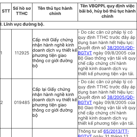
Tên VBQPPL quy định việc
Số hồ sơ
Tên thủ tục hành
STT
bãi bỏ, hủy bỏ thủ tục hành
TTHC
chính
chính
I. Lĩnh vực đường bộ.
- Do các căn cứ pháp lý có
quy định TTHC trước đây áp
Cấp mới Giấy chứng
dụng ban hành hết hiệu lực:
nhận hành nghề kinh
Quyết định số
38/2005/QĐ-
doanh dịch vụ thiết kế
1
112925
BGTVT
ngày 09/8/2005 của
phương tiện giao
Bộ Giao thông vận tải về quy
thông cơ giới đường
chế cấp chứng chỉ hành
bộ
nghề kinh doanh dịch vụ
thiết kế phương tiện vận tải.
- Do các căn cứ pháp lý có
quy định TTHC trước đây áp
Cấp lại Giấy chứng
dụng ban hành hết hiệu lực:
nhận hành nghề kinh
Quyết định số
38/2005/QĐ-
doanh dịch vụ thiết kế
2
019485
BGTVT
ngày 09/8/2005 của
phương tiện giao
Bộ Giao thông vận tải về quy
thông cơ giới đường
chế cấp chứng chỉ hành
bộ
nghề kinh doanh dịch vụ
thiết kế phương tiện vận tải.
Thông tư số
65/2013/TT-
BGTVT
ngày 31 tháng 12