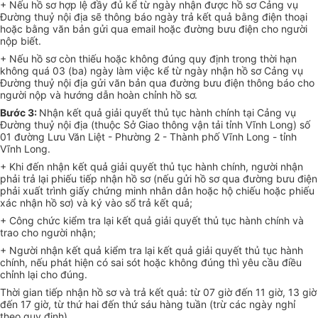
+ Nếu hồ sơ hợp lệ đầy đủ kể từ ngày nhận được hồ sơ Cảng vụ
Đường thuỷ nội địa sẽ thông báo ngày trả kết quả bằng điện thoại
hoặc bằng văn bản gửi qua email hoặc đường bưu điện cho người
nộp biết.
+ Nếu hồ sơ còn thiếu hoặc không đúng quy định trong thời hạn
không quá 03 (ba) ngày làm việc kể từ ngày nhận hồ sơ Cảng vụ
Đường thuỷ nội địa gửi văn bản qua đường bưu điện thông báo cho
người nộp và hướng dẫn hoàn chỉnh hồ sơ.
Bước 3:
Nhận kết quả giải quyết thủ tục hành chính tại
Cảng vụ
Đường thuỷ nội địa (
thuộc Sở Giao thông vận tải tỉnh Vĩnh Long
) số
01 đường Lưu Văn Liệt - Phường 2 - Thành phố Vĩnh Long - tỉnh
Vĩnh Long.
+ Khi đến nhận kết quả giải quyết thủ tục hành chính, người nhận
phải trả lại phiếu tiếp nhận hồ sơ (nếu gửi hồ sơ qua đường bưu điện
phải xuất trình giấy chứng minh nhân dân hoặc hộ chiếu hoặc phiếu
xác nhận hồ sơ) và ký vào sổ trả kết quả;
+ Công chức kiểm tra lại kết quả giải quyết thủ tục hành chính và
trao cho người nhận;
+ Người nhận kết quả kiểm tra lại kết quả giải quyết thủ tục hành
chính, nếu phát hiện có sai sót hoặc không đúng thì yêu cầu điều
chỉnh lại cho đúng.
Thời gian tiếp nhận hồ sơ và trả kết quả: từ 07 giờ đến 11 giờ, 13 giờ
đến 17 giờ, từ thứ hai đến thứ sáu hàng tuần (trừ các ngày nghỉ
theo quy định).