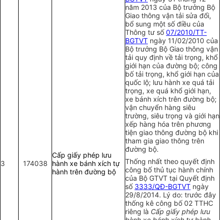
năm 2013 của Bộ trưởng Bộ
Giao thông vận tải sửa đổi,
bổ sung một số điều của
Thông tư số
07/2010/TT-
BGTVT
ngày 11/02/2010 của
Bộ trưởng Bộ Giao thông vận
tải quy định về tải trọng, khổ
giới hạn của đường bộ; công
bố tải trọng, khổ giới hạn của
quốc lộ; lưu hành xe quá tải
trọng, xe quá khổ giới hạn,
xe bánh xích trên đường bộ;
vận chuyển hàng siêu
trường, siêu trọng và giới hạn
xếp hàng hóa trên phương
tiện giao thông đường bộ khi
tham gia giao thông trên
đường bộ.
Cấp giấy phép lưu
Thống nhất theo quyết định
3
174038
hành xe bánh xích tự
công bố thủ tục hành chính
hành trên đường bộ
của Bộ GTVT tại Quyết định
số
3333/QĐ-BGTVT
ngày
29/8/2014. Lý do: trước đây
thống kê công bố 02 TTHC
riêng là
Cấp giấy phép lưu
hành xe bánh xích tự hành