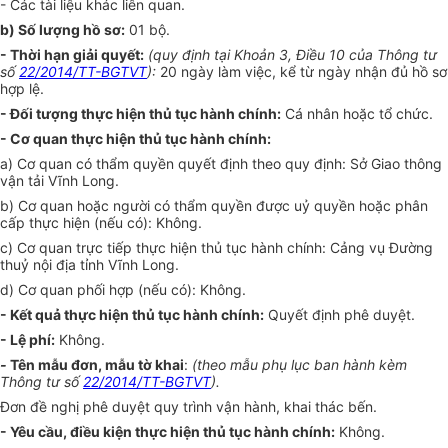
- Các tài liệu khác liên quan.
b)
Số lượng hồ sơ:
01 bộ
.
- Thời hạn giải quyết:
(quy định tại Khoản 3, Điều 10 của Thông tư
số
22/2014/TT-BGTVT
):
20
ngày làm việc, kể từ ngày nhận đủ hồ sơ
hợp lệ.
- Đối tượng thực hiện thủ tục hành chính:
Cá nhân hoặc tổ chức.
- Cơ quan thực hiện thủ tục hành chính:
a) Cơ quan có thẩm quyền quyết định theo quy định: Sở Giao thông
vận tải Vĩnh Long.
b) Cơ quan hoặc người có thẩm quyền được uỷ quyền hoặc phân
cấp thực hiện (nếu có): Không.
c) Cơ quan trực tiếp thực hiện thủ tục hành chính: Cảng vụ Đường
thuỷ nội địa tỉnh Vĩnh Long.
d) Cơ quan phối hợp (nếu có): Không.
- Kết quả thực hiện thủ tục hành chính:
Quyết định phê duyệt.
- Lệ phí:
Không.
-
Tên mẫu đơn, mẫu tờ khai
:
(theo mẫu phụ lục ban hành kèm
Thông tư số
22/2014/TT-BGTVT
).
Đơn đề nghị phê duyệt quy trình vận hành, khai thác bến.
- Yêu cầu, điều kiện thực hiện thủ tục hành chính:
Không.