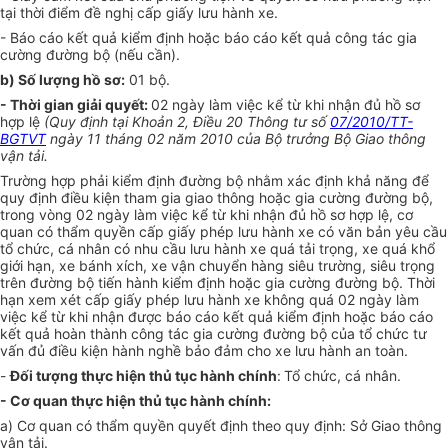
tại thời điểm đề nghị cấp giấy lưu hành xe.
- Báo cáo kết quả kiểm định hoặc báo cáo kết quả công tác gia
cường đường bộ (nếu cần).
b) Số lượng hồ sơ:
01 bộ.
- Thời gian giải quyết:
02 ngày làm việc kể từ khi nhận đủ hồ sơ
hợp lệ
(Quy định tại Khoản 2, Điều 20 Thông tư số
07/2010/TT-
BGTVT
ngày 11 tháng 02 năm 2010 của Bộ trưởng Bộ Giao thông
vận tải.
Trường h
ợ
p phải kiểm định đường bộ nhằm xác định khả năng để
quy định điều kiện tham gia giao thông hoặc gia cường đường bộ,
trong vòng 02 ngày làm việc kể từ khi nhận đủ hồ sơ hợp lệ, cơ
quan có thẩm quyền cấp giấy phép lưu hành xe có văn bản yêu cầu
tổ chức, cá nhân có nhu cầu lưu hành xe quá tải trọng, xe quá khổ
giới hạn, xe bánh xích, xe vận chuyển hàng siêu trường, siêu trọng
trên đường bộ tiến hành kiểm định hoặc gia cường đường bộ. Thời
hạn xem xét cấp giấy phép lưu hành xe không quá 02 ngày làm
việc kể từ khi nhận được báo cáo kết quả kiểm định hoặc báo cáo
kết quả hoàn thành công tác gia cường đường bộ của tổ chức tư
vấn đủ điều kiện hành nghề bảo đảm cho xe lưu hành an toàn.
-
Đối tượng thực hiện thủ tục hành chính
:
Tổ chức, cá nhân.
- Cơ quan thực hiện thủ tục hành chính:
a) Cơ quan có thẩm quyền quyết định theo quy định: Sở Giao thông
vận tải.