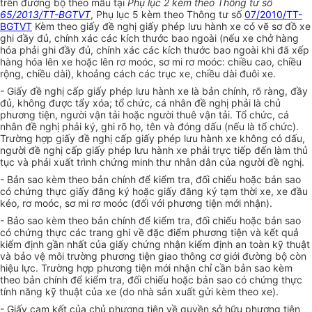
trên đường bộ theo mẫu tại
Phụ lục 2 kèm theo Thông tư số
65/2013/TT-BGTVT
, Phụ lục 5 kèm theo Thông tư số
07/2010/TT-
BGTVT
Kèm theo giấy đề nghị giấy phép lưu hành xe có vẽ sơ đồ xe
ghi đầy đủ, chính xác các kích thước bao ngoài (nếu xe chở hàng
hóa phải ghi đầy đủ, chính xác các kích thước bao ngoài khi đã xếp
hàng hóa lên xe hoặc lên rơ moóc, sơ mi rơ moóc: chiều cao, chiều
rộng, chiều dài), khoảng cách các trục xe, chiều dài đuôi xe.
- Giấy đề nghị cấp giấy phép lưu hành xe là bản chính, rõ ràng, đầy
đủ, không được tẩy xóa; tổ chức, cá nhân đề nghị phải là chủ
phương tiện, người vận tải hoặc người thuê vận tải. Tổ chức, cá
nhân đề nghị phải ký, ghi rõ họ, tên và đóng dấu (nếu là tổ chức).
Trường hợp giấy đề nghị cấp giấy phép lưu hành xe không có dấu,
người đề nghị cấp giấy phép lưu hành xe phải trực tiếp đến làm thủ
tục và phải xuất trình chứng minh thư nhân dân của người đề nghị.
- Bản sao kèm theo bản chính để kiểm tra, đối chiếu hoặc bản sao
có chứng thực giấy đăng ký hoặc giấy đăng ký tạm thời xe, xe đầu
kéo, rơ moóc, sơ mi rơ moóc (đối với phương tiện mới nhận).
- Bảo sao kèm theo bản chính để kiểm tra, đối chiếu hoặc bản sao
có chứng thực các trang ghi về đặc điểm phương tiện và kết quả
kiểm định gần nhất của giấy chứng nhận kiểm định an toàn kỹ thuật
và bảo vệ môi trường phương tiện giao thông cơ giới đường bộ còn
hiệu lực. Trường hợp phương tiện mới nhận chỉ cần bản sao kèm
theo bản chính để kiểm tra, đối chiếu hoặc bản sao có chứng thực
tính năng kỹ thuật của xe (do nhà sản xuất gửi kèm theo xe).
- Giấy cam kết của chủ phương tiện về quyền sở hữu phương tiện