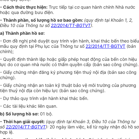
- Cách thức thực hiện:
Trực tiếp tại cơ quan hành chính Nhà nước
hoặc qua đường bưu điện.
- Thành phần, số lượng hồ sơ bao gồm:
(quy định tại Khoản 1, 2,
Điều 10 của Thông tư số
22/2014/TT-BGTVT
).
a) Thành phần hồ sơ:
- Đơn đề nghị phê duyệt quy trình vận hành, khai thác bến theo biểu
mẫu quy định tại Phụ lục của Thông tư số
22/2014/TT-BGTVT
(bản
chính);
- Quyết định thành lập hoặc giấp phép hoạt động của bến còn hiệu
lực do cơ quan nhà nước có thẩm quyền cấp (bản sao công chứng).
- Giấy chứng nhận đăng ký phương tiện thuỷ nội địa (bản sao công
chứng).
- Giấy chứng nhận an toàn kỹ thuật bảo vệ môi trường của phương
tiện thuỷ nội địa còn hiệu lực (bản sao công chứng).
- Dự thảo quy trình vận hành khai thác bến.
- Các tài liệu khác liên quan.
b)
Số lượng hồ sơ:
01 bộ
.
- Thời hạn giải quyết:
(quy định tại Khoản 3, Điều 10 của Thông tư
số
22/2014/TT-BGTVT
):
20
ngày làm việc, kể từ ngày nhận đủ hồ sơ
hợp lệ.