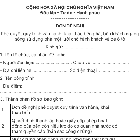
CỘNG HÒA XÃ HỘI CHỦ NGHĨA VIỆT NAM
Độc lập - Tự do - Hạnh phúc
------------------
ĐƠN ĐỀ NGHỊ
Phê duyệt quy trình vận hành, khai thác bến phà, bến khách ngang
sông sử dụng phà một lưỡi chở hành khách và xe ô tô
Kính gửi: ……………………
1. Tên tổ chức, cá nhân đề nghị:
- Người đại diện: ……………………….. Chức vụ: ………………………..
- Địa chỉ liên hệ: ………………………. Số điện thoại: ……………………
2. Tên công trình:
- Địa điểm:
…………………………………………………………………………………………
3. Thành phần hồ sơ, bao gồm:
Đơn đề nghị phê duyệt quy trình vận hành, khai
1
thác bến
Quyết định
thành lập hoặc giấy cấp phép hoạt
2
động của bến còn hiệu lực do cơ quan nhà nước có
thẩm quyền cấp (bản sao công chứng)
Giấy chứng nhận đăng ký phương tiện th
ủy
nội địa