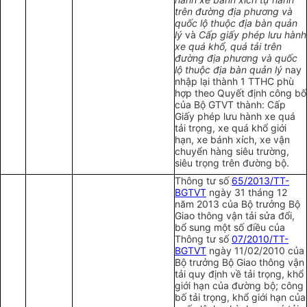
trên đường địa phương và
quốc lộ thuộc địa bàn quản
lý
và
Cấp giấy phép lưu hành
xe quá khổ, quá tải trên
đường địa phương và quốc
lộ thuộc địa bàn quản lý
nay
nhập lại thành 1 TTHC phù
hợp theo Quyết định công bố
của Bộ GTVT thành:
Cấp
Giấy phép lưu hành xe quá
tải trọng, xe quá khổ giới
hạn, xe bánh xích, xe vận
chuyển hàng siêu trường,
siêu trọng trên đường bộ.
Thông tư số
65/2013/TT-
BGTVT
ngày 31 tháng 12
năm 2013 của Bộ trưởng Bộ
Giao thông vận tải sửa đổi,
bổ sung một số điều của
Thông tư số
07/2010/TT-
BGTVT
ngày 11/02/2010 của
Bộ trưởng Bộ Giao thông vận
tải quy định về tải trọng, khổ
giới hạn của đường bộ; công
bố tải trọng, khổ giới hạn của