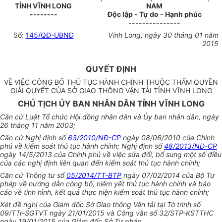
TỈNH VĨNH LONG
NAM
--------
Độc lập - Tự do - Hạnh phúc
---------------
Số:
145/QĐ-UBND
Vĩnh Long, ngày 30 tháng 01 năm
2015
QUYẾT ĐỊNH
VỀ VIỆC CÔNG BỐ THỦ TỤC HÀNH CHÍNH THUỘC THẨM QUYỀN
GIẢI QUYẾT CỦA SỞ GIAO THÔNG VẬN TẢI TỈNH VĨNH LONG
CHỦ TỊCH ỦY BAN NHÂN DÂN TỈNH VĨNH LONG
Căn cứ Luật Tổ chức Hội đồng nhân dân và Ủy ban nhân dân, ngày
26 tháng 11 năm 2003;
Căn cứ Nghị định số
63/2010/NĐ-CP
ngày 08/06/2010 của Chính
phủ về kiểm soát thủ tục hành chính; Nghị định số
48/2013/NĐ-CP
ngày 14/5/2013 của Chính phủ về việc sửa đổi, bổ sung một số điều
của các nghị định liên quan đến kiểm soát thủ tục hành chính;
Căn cứ Thông tư số
05/2014/TT-BTP
ngày 07/02/2014 của Bộ Tư
pháp về hướng dẫn công bố, niêm yết thủ tục hành chính và báo
cáo về tình hình, kết quả thực hiện kiểm soát thủ tục hành chính;
Xét đề nghị của Giám đốc Sở Giao thông Vận tải tại Tờ trình số
09/TTr-SGTVT ngày 21/01/2015 và Công văn số 32/STP-KSTTHC
ngày 19/01/2015 của Giám đốc Sở Tư pháp,