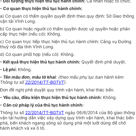
- Đối tượng thực hiện thủ tục hành chính:
Cá nhân hoặc tổ chức.
- Cơ quan thực hiện thủ tục hành chính:
a) Cơ quan có thẩm quyền quyết định theo quy định: Sở Giao thông
vận tải Vĩnh Long.
b) Cơ quan hoặc người có thẩm quyền được uỷ quyền hoặc phân
cấp thực hiện (nếu có): Không.
c) Cơ quan trực tiếp thực hiện thủ tục hành chính: Cảng vụ Đường
thuỷ nội địa tỉnh Vĩnh Long.
d) Cơ quan phối hợp (nếu có): Không.
- Kết quả thực hiện thủ tục hành chính:
Quyết định phê duyệt.
- Lệ phí:
Không.
- Tên mẫu đơn, mẫu tờ khai
: (theo mẫu phụ lục ban hành kèm
Thông tư số
22/2014/TT-BGTVT
).
Đơn đề nghị phê duyệt quy trình vận hành, khai thác bến.
- Yêu cầu, điều kiện thực hiện thủ tục hành chính:
Không.
- Căn cứ pháp lý của thủ tục hành chính:
Thông tư số
22/2014/TT-BGTVT
ngày 06/6/2014 của Bộ giao thông
vận tải hướng dẫn việc xây dựng quy trình vận hành, khai thác bến
phà, bến khách ngang sông sử dụng phà một lưỡi dùng để chở
hành khách và xe ô tô.