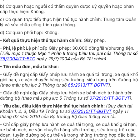
b) Cơ quan hoặc người có thẩm quyền được uỷ quyền hoặc phân
cấp thực hiện: Không.
c) Cơ quan trực tiếp thực hiện thủ tục hành chính: Trung tâm Quản
lý và sửa chữa công trình giao thông.
d) Cơ quan phối hợp: Không.
- Kết quả thực hiện thủ tục hành chính:
Giấy phép.
- Phí, lệ phí:
Lệ phí cấp
Giấy phép:
30.000 đồng/lần/phương tiện.
(Tiểu mục 1 thuộc Mục 1 Phần II trong biểu thu phí của Thông tư số
76/2004/TT-BTC
ngày 29/7/2004 của Bộ Tài chính).
- Tên mẫu đơn, mẫu tờ khai:
- Giấy đề nghị cấp Giấy phép lưu hành xe quá tải trọng, xe quá khổ
giới hạn, xe vận chuyển hàng siêu trường, siêu trọng trên đường bộ
(theo mẫu phụ lục 2 Thông tư số
65/2013/TT-BGTVT
).
- Giấy đề nghị cấp Giấy phép lưu hành xe bánh xích tự hành trên
đường bộ
(theo mẫu phụ lục 5 Thông tư số
07/2010/TT-BGTVT
).
- Yêu cầu, điều kiện thực hiện thủ tục hành chính:
(Quy định tại
Khoản 1, 2, 3, Điều 19 Thông tư số
07/2010/TT-BGTVT
ngày 11
tháng 02 năm 2010 của Bộ trưởng Bộ Giao thông vận tải.
- Chỉ cấp giấy phép lưu hành xe quá tải trọng, xe quá khổ giới hạn,
xe bánh xích, xe vận chuyển hàng siêu trường, siêu trọng trên các
đoạn, tuyến đường bộ cụ thể và trong những trường hợp đặc biệt,