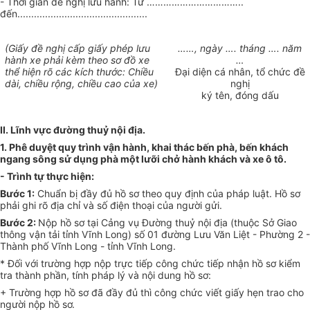
- Thời gian đề nghị lưu hành: Từ ……………………………..
đến...............................................
(Giấy đề nghị cấp giấy phép lưu
……, ngày …. tháng …. năm
hành xe phải kèm theo sơ đồ xe
…
thể hiện rõ các kích thước: Chiều
Đại diện cá nhân, tổ chức đề
dài, chiều rộng, chiều cao của xe)
nghị
ký tên, đóng dấu
II
. Lĩnh vực đường
thuỷ nội địa
.
1. Phê duyệt quy trình vận hành, khai thác bến phà, bến khách
ngang sông sử dụng phà một lưỡi chở hành khách và xe ô tô.
- Trình tự thực hiện:
Bước 1:
Chuẩn bị đầy đủ hồ sơ theo quy định của pháp luật. Hồ sơ
phải ghi rõ địa chỉ và số điện thoại của người gửi.
Bước 2:
Nộp hồ sơ
tại
Cảng vụ Đường thuỷ nội địa (thuộc Sở Giao
thông vận tải tỉnh Vĩnh Long) số 01 đường Lưu Văn Liệt - Phường 2 -
Thành phố Vĩnh Long - tỉnh Vĩnh Long.
* Đối với trường hợp nộp trực tiếp c
ông chức tiếp nhận hồ sơ kiểm
tra thành phần, tính pháp lý và nội dung hồ sơ:
+ Trường hợp hồ sơ đã đầy đủ thì công chức viết giấy hẹn trao cho
người nộp hồ sơ.