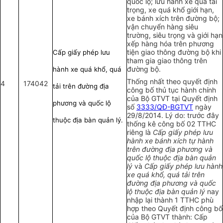
quốc lộ; lưu hành xe quá tải
trọng, xe quá khổ giới hạn,
xe bánh xích trên đường bộ;
vận chuyển hàng siêu
trường, siêu trọng và giới hạn
xếp hàng hóa trên phương
tiện giao thông đường bộ khi
Cấp giấy phép lưu
tham gia giao thông trên
đường bộ.
hành xe quá khổ, quá
Thống nhất theo quyết định
4
174042
tải trên đường địa
công bố thủ tục hành chính
của Bộ GTVT tại Quyết định
phương và quốc lộ
số
3333/QĐ-BGTVT
ngày
29/8/2014. Lý do: trước đây
thuộc địa bàn quản lý.
thống kê công bố 02 TTHC
riêng là
Cấp giấy phép lưu
hành xe bánh xích tự hành
trên đường địa phương và
quốc lộ thuộc địa bàn quản
lý
và
Cấp giấy phép lưu hành
xe quá khổ, quá tải trên
đường địa phương và quốc
lộ thuộc địa bàn quản lý
nay
nhập lại thành 1 TTHC phù
hợp theo Quyết định công bố
của Bộ GTVT thành:
Cấp