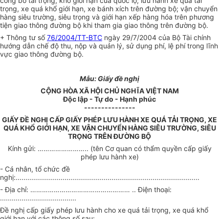
công bố tải trọng, khổ giới hạn của quốc lộ; lưu hành xe quá tải
trọng, xe quá khổ giới hạn, xe bánh xích trên đường bộ; vận chuyển
hàng siêu trường, siêu trọng và giới hạn xếp hàng hóa trên phương
tiện giao thông đường bộ khi tham gia giao thông trên đường bộ.
+ Thông tư số
76/2004/TT-BTC
ngày 29/7/2004 của Bộ Tài chính
hướng dẫn chế độ thu, nộp và quản lý, sử dụng phí, lệ phí trong lĩnh
vực giao thông đường bộ.
Mẫu: Giấy đề nghị
CỘNG HÒA XÃ HỘI CHỦ NGHĨA VIỆT NAM
Độc lập - Tự do - Hạnh phúc
---------------
GIẤY ĐỀ NGHỊ CẤP GIẤY PHÉP LƯU HÀNH XE QUÁ TẢI TRỌNG, XE
QUÁ KHỔ GIỚI HẠN, XE VẬN CHUYỂN HÀNG SIÊU TRƯỜNG, SIÊU
TRỌNG TRÊN ĐƯỜNG BỘ
Kính gửi: …………………….. (tên Cơ quan có thẩm quyền cấp giấy
phép lưu hành xe)
- Cá nhân, tổ chức đề
nghị:..............................................................................................
- Địa chỉ: …………………………………………… .. Điện thoại:
.......................................
Đề nghị cấp giấy phép lưu hành cho xe quá tải trọng, xe quá khổ
giới hạn với các thông số sau: