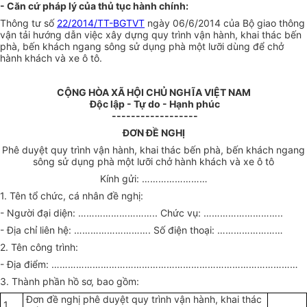
- Căn cứ pháp lý của thủ tục hành chính:
Thông tư số
22/2014/TT-BGTVT
ngày 06/6/2014 của Bộ giao thông
vận tải hướng dẫn việc xây dựng quy trình vận hành, khai thác bến
phà, bến khách ngang sông sử dụng phà một lưỡi dùng để chở
hành khách và xe ô tô.
CỘNG HÒA XÃ HỘI CHỦ NGHĨA VIỆT NAM
Độc
lập - Tự do - Hạnh phúc
------------------
ĐƠN ĐỀ NGHỊ
Phê duyệt quy trình vận hành, khai thác bến phà, bến khách ngang
sông sử dụng phà một lưỡi chở hành khách và xe ô tô
Kính gửi: ……………………
1. Tên tổ chức, cá nhân đề nghị:
- Người đại diện: ……………………….. Chức vụ: ………………………..
- Địa chỉ liên hệ: ………………………. Số điện thoại: ……………………
2. Tên công trình:
- Địa điểm: ………………………………………………………………………………
3. Thành phần hồ sơ, bao gồm:
Đơn đề nghị phê duyệt quy trình vận hành, khai thác
1