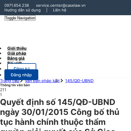
0971.654.238
service.center@caselaw.vn
Hướng dẫn sử dụng
|
Liên hệ
Toggle Navigation
Giới thiệu
Giải pháp
Bảng giá
Bài viết
Đăng ký
Đăng nhập
Trang chủ
Văn bản pháp luật
145/QĐ-UBND
Thông tin văn bản
211
1
Quyết định số 145/QĐ-UBND
ngày 30/01/2015 Công bố thủ
tục hành chính thuộc thẩm