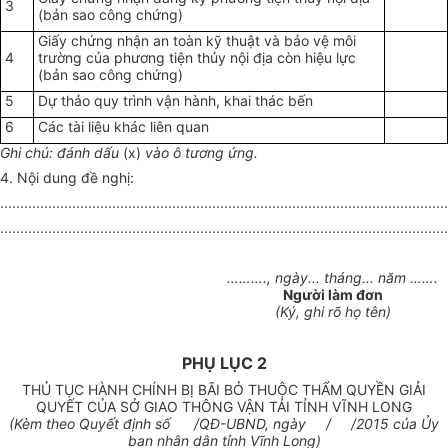
3
(bản sao công chứng)
Giấy chứng nhận an toàn kỹ thuật và bảo vệ môi
4
trường của phương tiện thủy nội địa còn hiệu lực
(bản sao công chứng)
5
Dự thảo quy trình vận hành, khai thác bến
6
Các tài liệu khác liên quan
Ghi chú: đánh dấu
(x)
vào ô tương ứng.
4. Nội dung đề nghị:
................................................................................................................
................................................................................................................
………., ngày...
tháng
... năm …….
Người làm đơn
(Ký, ghi rõ họ tên)
PHỤ LỤC 2
THỦ TỤC HÀNH CHÍNH BỊ BÃI BỎ THUỘC THẨM QUYỀN GIẢI
QUYẾT CỦA SỞ GIAO THÔNG VẬN TẢI TỈNH VĨNH LONG
(Kèm theo Quyết định số /QĐ-UBND, ngày / /2015 của Ủy
ban nhân dân tỉnh Vĩnh Long)