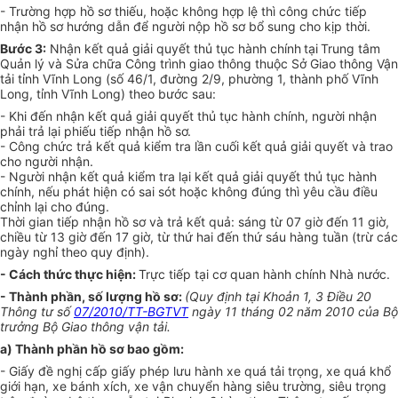
- Trường hợp hồ sơ thiếu, hoặc không hợp lệ thì công chức tiếp
nhận hồ sơ hướng dẫn để người nộp hồ sơ bổ sung cho kịp thời.
Bước 3:
Nhận kết quả giải quyết thủ tục hành chính
tại
Trung tâm
Quản lý và Sửa chữa Công trình giao thông
thuộc Sở Giao thông Vận
tải tỉnh Vĩnh Long (
số 46/1, đường 2/9, phường 1, thành phố Vĩnh
Long, tỉnh Vĩnh Long
) theo bước sau:
- Khi đến nhận kết quả giải quyết thủ tục hành chính, người nhận
phải trả lại phiếu tiếp nhận hồ sơ.
- Công chức trả kết quả kiểm tra lần cuối kết quả giải quyết và trao
cho người nhận.
- Người nhận kết quả kiểm tra lại kết quả giải quyết thủ tục hành
chính, nếu phát hiện có sai sót hoặc không đúng thì yêu cầu điều
chỉnh lại cho đúng.
Thời gian tiếp nhận hồ sơ và trả kết quả: sáng từ 07 giờ đến 11 giờ,
chiều từ 13 giờ đến 17 giờ, từ thứ hai đến thứ sáu hàng tuần (trừ các
ngày nghỉ theo quy định).
- Cách thức thực hiện:
Trực tiếp tại cơ quan hành chính Nhà nước.
- Thành phần, số lượng hồ sơ:
(Quy định tại Khoản 1, 3 Điều 20
Thông tư số
07/2010/TT-BGTVT
ngày 11 tháng 02 năm 2010 của Bộ
trưởng Bộ Giao thông vận tải.
a) Thành phần hồ sơ bao gồm:
- Giấy đề nghị cấp giấy phép lưu hành xe quá tải trọng, xe quá khổ
giới hạn, xe bánh xích, xe vận chuyển hàng siêu trường, siêu trọng