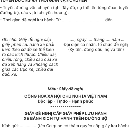
TUYẾN ĐƯỜNG VÀ THỜI GIAN VẬN CHUYỂN
- Tuyến đường vận chuyển (ghi đầy đủ, cụ thể tên từng đoạn tuyến
đường bộ, các vị trí chuyển hướng):
- Thời gian đề nghị lưu hành: Từ ……………………………… đến
.................................................
Ghi chú: Giấy đề nghị cấp
……, ngày …. tháng …. năm …
giấy phép lưu hành xe phải
Đại diện cá nhân, tổ chức đề nghị
kèm theo sơ đồ xe thể hiện
(Ký tên, đóng dấu, họ và tên)
rõ các kích thước: Chiều dài,
chiều rộng, chiều cao của xe
đã xếp hàng và khoảng cách
giữa các trục xe, chiều dài
đuôi xe.
Mẫu: Giấy đề nghị
CỘNG HÒA XÃ HỘI CHỦ NGHĨA VIỆT NAM
Độc lập - Tự do - Hạnh phúc
---------------
GIẤY ĐỀ NGHỊ CẤP GIẤY PHÉP LƯU HÀNH
XE BÁNH XÍCH TỰ HÀNH TRÊN ĐƯỜNG BỘ
Kính gửi: ………….. (tên Cơ quan có thẩm quyền cấp giấy lưu hành)
………..