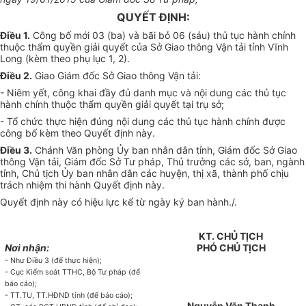
QUYẾT ĐỊNH:
Điều 1.
Công bố mới 03 (ba) và bãi bỏ 06 (sáu) thủ tục hành chính
thuộc thẩm quyền giải quyết của Sở Giao thông Vận tải tỉnh Vĩnh
Long (kèm theo phụ lục 1, 2).
Điều 2.
Giao Giám đốc Sở Giao thông Vận tải:
- Niêm yết, công khai đầy đủ danh mục và nội dung các thủ tục
hành chính thuộc thẩm quyền giải quyết tại trụ sở;
- Tổ chức thực hiện đúng nội dung các thủ tục hành chính được
công bố kèm theo Quyết định này.
Điều 3.
Chánh Văn phòng Ủy ban nhân dân tỉnh, Giám đốc Sở Giao
thông Vận tải, Giám đốc Sở Tư pháp, Thủ trưởng các sở, ban, ngành
tỉnh, Chủ tịch Ủy ban nhân dân các huyện, thị xã, thành phố chịu
trách nhiệm thi hành Quyết định này.
Quyết định này có hiệu lực kể từ ngày ký ban hành./.
KT. CHỦ TỊCH
Nơi nhận:
PHÓ CHỦ TỊCH
- Như Điều 3 (để thực hiện);
- Cục Kiểm soát TTHC, Bộ Tư pháp (để
báo cáo);
- TT.TU, TT.HĐND tỉnh (để báo cáo);
Nguyễn Văn Thanh