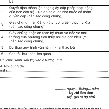
bến
Quyết định
thành lập hoặc giấy cấp phép hoạt động
2
của bến còn hiệu lực do cơ quan nhà nước có thẩm
quyền cấp (bản sao công chứng)
Giấy chứng nhận đăng ký phương tiện th
ủy
nội địa
3
(bản sao công chứng)
Giấy chứng nhận an toàn kỹ thuật và bảo vệ môi
4
trường của phương tiện thủy nội địa còn hiệu lực
(bản sao công chứng)
5
Dự thảo quy trình vận hành, khai thác bến
6
Các tài liệu khác liên quan
Ghi chú: đánh dấu
(x)
vào ô tương ứng.
4. Nội dung đề
nghị:.......................................................................................................
................................................................................................................
………., ngày...
tháng
... năm …….
Người làm đơn
(Ký, ghi rõ họ tên)
2
.
Phê duyệt điều chỉnh quy trình vận hành, khai thác bến phà,