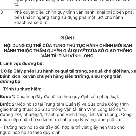
tô.
3
Phê duyệt điều chỉnh quy trình vận hành, khai thác bến phà,
bến khách ngang sông sử dụng phà một lưỡi chở hành
khách và xe ô tô.
PHẦN II
NỘI DUNG CỤ THỂ CỦA TỪNG THỦ TỤC HÀNH CHÍNH
MỚI BAN
HÀNH
THUỘC THẨM QUYỀN GIẢI QUYẾTCỦA SỞ GIAO THÔNG
VẬN TẢI TỈNH VĨNH LONG.
I. Lĩnh vực đường bộ.
1.
Cấp Giấy phép lưu hành xe quá tải trọng, xe quá khổ giới hạn, xe
bánh xích, xe vận chuyển hàng siêu trường, siêu trọng trên
đường bộ.
- Trình tự thực hiện:
Bước 1:
Chuẩn bị đầy đủ hồ sơ theo quy định của pháp luật.
Bước 2:
Nộp hồ sơ
tại
Trung tâm Quản lý và Sửa chữa Công trình
giao thông
thuộc Sở Giao thông Vận tải tỉnh Vĩnh Long (
số 46/1,
đường 2/9, phường 1, thành phố Vĩnh Long, tỉnh Vĩnh Long
). Công
chức tiếp nhận hồ sơ kiểm tra tính pháp lý và nội dung hồ sơ:
- Trường hợp hồ sơ đã đầy đủ, hợp lệ thì viết giấy hẹn trao cho
người nộp hồ sơ theo quy định.