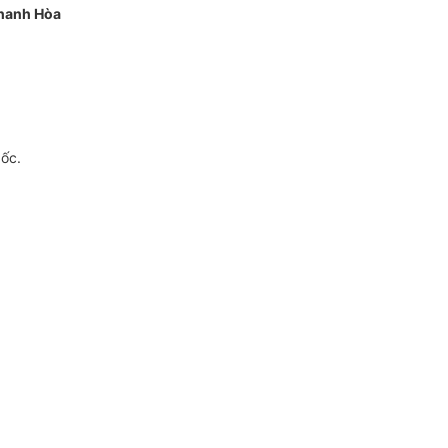
hanh Hòa
gốc.