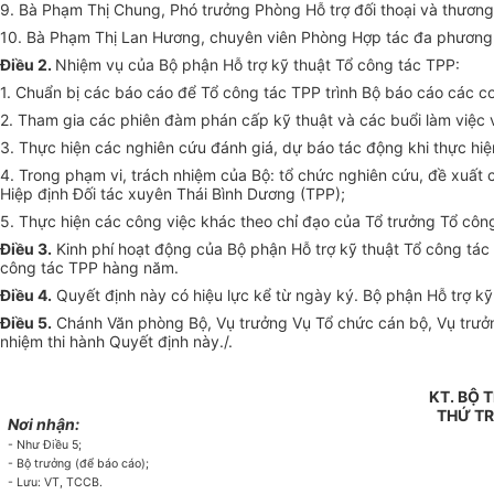
9. Bà Phạm Thị Chung, Phó trưởng Phòng Hỗ trợ đối thoại và thương 
10. Bà Phạm Thị Lan Hương, chuyên viên Phòng Hợp tác đa phương,
Điều 2.
Nhiệm vụ của Bộ phận Hỗ trợ kỹ thuật Tổ công tác TPP:
1. Chuẩn bị các báo cáo để Tổ công tác TPP trình Bộ báo cáo các c
2. Tham gia các phiên đàm phán cấp kỹ thuật và các buổi làm việc 
3. Thực hiện các nghiên cứu đánh giá, dự báo tác động khi thực h
4. Trong phạm vi, trách nhiệm của Bộ: tổ chức nghiên cứu, đề xuất 
Hiệp định Đối tác xuyên Thái Bình Dương (TPP);
5. Thực hiện các công việc khác theo chỉ đạo của Tổ trưởng Tổ côn
Điều 3.
Kinh phí hoạt động của Bộ phận Hỗ trợ kỹ thuật Tổ công tá
công tác TPP hàng năm.
Điều 4.
Quyết định này có hiệu lực kể từ ngày ký. Bộ phận Hỗ trợ kỹ
Điều 5.
Chánh Văn phòng Bộ, Vụ trưởng Vụ Tổ chức cán bộ, Vụ trưởng 
nhiệm thi hành Quyết định này./.
KT. BỘ
THỨ T
Nơi nhận:
- Như Điều 5;
- Bộ trưởng (để báo cáo);
- Lưu: VT, TCCB.