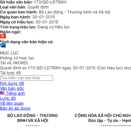
Số hiệu văn bản:
173/QĐ-LĐTBXH
Loại văn bản:
Quyết định
Cơ quan ban hành:
Bộ Lao động - Thương binh và Xã hội
Ngày ban hành:
30-01-2015
Ngày có hiệu lực:
30-01-2015
Đang có hiệu lực
Tình trạng hiệu lực:
Ngôn ngữ:
Định dạng văn bản hiện có:
MỤC LỤC
Không có mục lục
Tải về (WORD)
Quyet dinh so 173-QD-LDTBXH ngay 30-01-2015 (Con hieu luc).do
Tải lược đồ
Nội dung VB
Văn bản gốc
Tiếng anh
Lược đồ
VB liên quan
Bản án áp dụng
B
Ộ
LAO ĐỘNG - THƯƠNG
CỘNG HÒA XÃ HỘI CHỦ NGH
BINH VÀ XÃ HỘI
Độc lập - Tự do - Hạ
-------
--------------