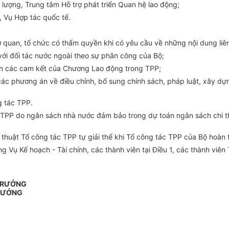
lượng, Trung tâm Hỗ trợ phát triển Quan hệ lao động;
 Vụ Hợp tác quốc tế.
ơ quan, tổ chức có
thẩm quyền
khi có yêu cầu về những nội dung liê
với đối tác nước ngoài theo sự phân công của Bộ;
iện các cam kết của Chương Lao động trong TPP;
các phương án về điều chỉnh, bổ sung chính sách, pháp luật,
xây dự
g tác TPP.
c TPP do ngân sách nhà nước đảm bảo trong dự toán ngân sách chi 
 thuật Tổ công tác TPP tự giải thể khi Tổ công tác TPP của Bộ hoàn 
Vụ Kế hoạch - Tài chính, các thành viên tại Điều 1, các thành viên 
 TRƯỞNG
RƯỞNG