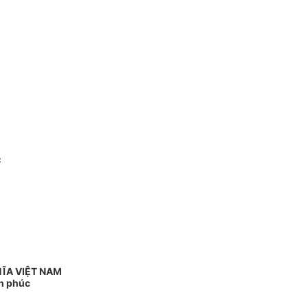
c
ĨA VIỆT NAM
nh phúc
-