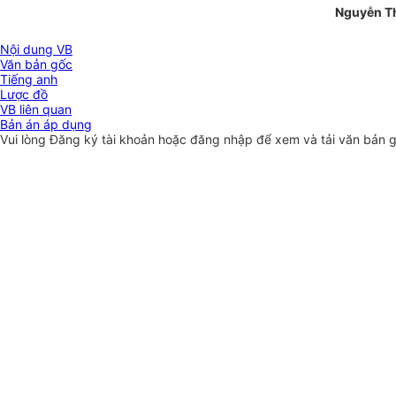
Nguyễn T
Nội dung VB
Văn bản gốc
Tiếng anh
Lược đồ
VB liên quan
Bản án áp dụng
Vui lòng
Đăng ký
tài khoản hoặc
đăng nhập
để xem và tải văn bản 