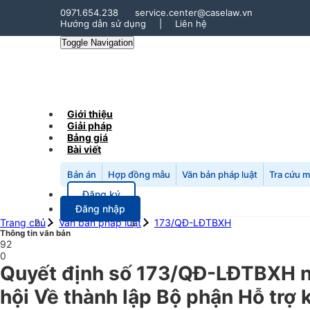
0971.654.238
service.center@caselaw.vn
Hướng dẫn sử dụng
|
Liên hệ
Toggle Navigation
Giới thiệu
Giải pháp
Bảng giá
Bài viết
Bản án
Hợp đồng mẫu
Văn bản pháp luật
Tra cứu 
Đăng ký
Đăng nhập
Trang chủ
Văn bản pháp luật
173/QĐ-LĐTBXH
Thông tin văn bản
92
0
Quyết định số 173/QĐ-LĐTBXH n
hội Về thành lập Bộ phận Hỗ trợ 