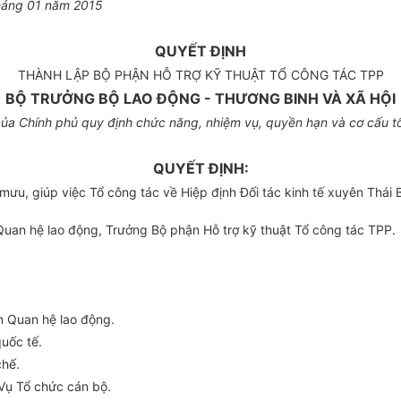
háng 01 năm 2015
QUYẾT ĐỊNH
THÀNH LẬP BỘ PHẬN HỖ TRỢ KỸ THUẬT TỔ CÔNG TÁC TPP
BỘ TRƯỞNG BỘ LAO ĐỘNG - THƯƠNG BINH VÀ XÃ HỘI
a Chính phủ quy định chức năng, nhiệm vụ, quyền hạn và cơ cấu tổ
QUYẾT ĐỊNH:
mưu, giúp việc Tổ công tác về Hiệp định Đối tác kinh tế xuyên Thái
uan hệ lao động, Trưởng Bộ phận Hỗ trợ kỹ thuật Tổ công tác TPP.
n Quan hệ lao động.
uốc tế.
chế.
Vụ Tổ chức cán bộ.