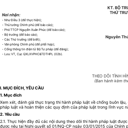
KT. BỘ T
THỨ TR
Nơi nhận:
- Như Điều 3 (để thực hiện);
- Thủ tướng Chính phủ (để báo cáo);
- Phó TTCP Nguyễn Xuân Phúc (để báo cáo);
- Bộ trưởng (để báo cáo);
Nguyễn Thú
- Các Thứ trưởng (để biết);
- Văn phòng Chính phủ (để phối hợp);
- Cổng thông tin điện tử Bộ Tư pháp (để đăng);
- Lưu: VT, Cục QXLXVPHC&TDTHPL (02b).
THEO DÕI TÌNH H
(Ban hành kèm th
I. MỤC ĐÍCH, YÊU CẦU
1. Mục đích
Xem xét, đánh giá thực trạng thi hành pháp luật về chống buôn lậu, 
pháp luật và hoàn thiện các quy định của pháp luật trong lĩnh vực n
2. Yêu cầu
2.1. Thực hiện đầy đủ các nội dung theo dõi thi hành pháp luật được
được nêu tại Nghị quyết số 01/NQ-CP ngày 03/01/2015 của Chính phủ