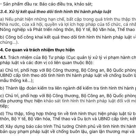
- Sản phẩm đầu ra: Báo cáo điều tra, khảo sát;
3.4. Xử lý kết quả theo dõi tình hình thi hành pháp luật
a) Nếu phát hiện những hạn chế, bất cập trong quá trình thu thập thôn
Nhà nước, của xã hội, quyền và lợi ích hợp pháp của tổ chức, cá n
Nông nghiệp và Phát triển nông thôn, Bộ Y tế, Bộ Văn hóa, Thể thao 
b) Công bố công khai kết quả theo dõi tình hình thi hành pháp luật
v
chúng…)
.
4. Cơ quan và trách nhiệm thực hiện
4.1.
Trách nhiệm của Bộ Tư pháp (Cục quản lý xử lý vi phạm hành chính 
pháp luật và các đơn vị có liên quan thuộc Bộ):
a) Chủ trì, phối hợp với Bộ Công thương, Bộ Công an, Bộ Quốc phòng
UBND cấp tỉnh theo dõi tình hình thi hành pháp luật về chống b
mẫu thống kê…);
b) Thành lập đoàn kiểm tra liên ngành để kiểm tra tình hình thi h
c) Chủ trì, phối hợp với Bộ Công thương, Bộ Công an, Bộ Quốc phòng
địa phương thực hiện
khảo sát tình hình thi hành pháp luật đối với
tiếp;
d) Thu thập, tổng hợp thông tin về tình hình thực hiện pháp lu
thôn, Bộ Y tế, Bộ Văn hóa, Thể thao và Du lịch
và UBND cấp tỉnh; kết q
đ) Xây dựng báo cáo trình Thủ tướng Chính phủ về tình hình thi hành
bản quy phạm pháp luật về chống buôn lậu, gian lận thương mại và