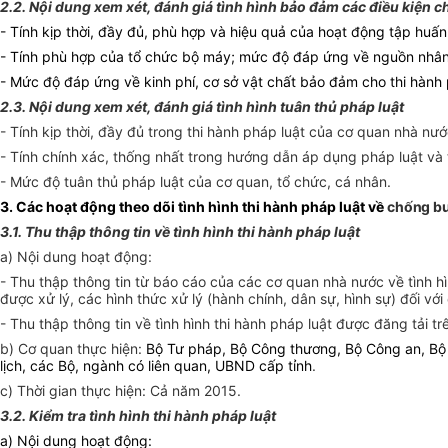
2.2. Nội dung xem xét, đánh giá tình hình bảo đảm các điều kiện c
- Tính kịp thời, đầy đủ, phù hợp và hiệu quả của hoạt động tập huấn
- Tính phù hợp của tổ chức bộ máy; mức độ đáp ứng về nguồn nhân 
- Mức độ đáp ứng về kinh phí, cơ sở vật chất bảo đảm cho thi hành 
2.3. Nội dung xem xét, đánh giá tình hình tuân thủ pháp luật
- Tính kịp thời, đầy đủ trong thi hành pháp luật của cơ quan nhà n
- Tính chính xác, thống nhất trong hướng dẫn áp dụng pháp luật v
- Mức độ tuân thủ pháp luật của cơ quan, tổ chức, cá nhân.
3. Các hoạt động theo dõi tình hình thi hành pháp luật về
chống bu
3.1. Thu thập thông tin về tình hình thi hành pháp luật
a) Nội dung hoạt động:
- Thu thập thông tin từ báo cáo của các cơ quan nhà nước về tình hì
được xử lý, các hình thức xử lý (hành chính, dân sự, hình sự) đối vớ
- Thu thập thông tin về tình hình thi hành pháp luật được đăng tải 
b) Cơ quan thực hiện:
Bộ Tư pháp, Bộ Công thương, Bộ Công an, Bộ 
lịch, các Bộ, ngành có liên quan, UBND cấp tỉnh
.
c) Thời gian thực hiện: Cả năm 2015.
3.2. Kiểm tra tình hình thi hành pháp luật
a) Nội dung hoạt động: