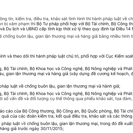
g tin, kiểm tra, điều tra, khảo sát tình hình thi hành pháp luật về c
hân bị xâm phạm thì
Bộ Tư pháp phối hợp với Bộ Tài chính, Bộ Công 
và Du lịch và UBND cấp tỉnh kịp thời xử lý theo quy định tại Điều 14
ề chống buôn lậu, gian lận thương mại và hàng giả bằng nhiều hình th
và theo dõi thi hành pháp luật chủ trì, phối hợp với Cục Kiểm so
, Bộ Tài chính, Bộ Khoa học và Công nghệ, Bộ Nông nghiệp và Phát t
uôn lậu, gian lận thương mại và hàng giả (xây dựng đề cương kế hoạch
ành pháp luật về chống buôn lậu, gian lận thương mại và hành giả;
, Bộ Tài chính, Bộ Khoa học và Công nghệ, Bộ Nông nghiệp và Phát t
 một số vấn đề và đối tượng cụ thể thông qua phiếu khảo sát, tọa đà
ật từ báo cáo của Bộ Công thương, Bộ Công an, Bộ Quốc phòng, Bộ T
uả của các đoàn kiểm tra, kết quả điều tra, khảo sát và các thông 
 pháp luật
về
chống buôn lậu, gian lận thương mại, trong đó đề xuấ
 hàng giả trước ngày 30/11/2015;