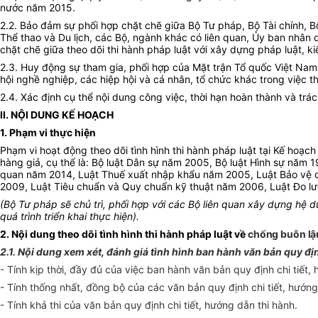
nước năm 2015.
2.2. Bảo đảm sự phối hợp chặt chẽ giữa Bộ Tư pháp, Bộ Tài chính, 
Thể thao và Du lịch, các Bộ, ngành khác có liên quan, Ủy ban nhân 
chặt chẽ giữa theo dõi thi hành pháp luật với xây dựng pháp luật, 
2.3. Huy động sự tham gia, phối hợp của Mặt trận Tổ quốc Việt Nam,
hội nghề nghiệp, các hiệp hội và cá nhân, tổ chức khác trong việc th
2.4. Xác định cụ thể nội dung công việc, thời hạn hoàn thành và trác
II. NỘI DUNG KẾ HOẠCH
1. Phạm vi thực hiện
Phạm vi hoạt động theo dõi tình hình thi hành pháp luật tại Kế hoạ
hàng giả, cụ thể là: Bộ luật Dân sự năm 2005, Bộ luật Hình sự nă
quan năm 2014, Luật Thuế xuất nhập khẩu năm 2005, Luật Bảo vệ qu
2009, Luật Tiêu chuẩn và Quy chuẩn kỹ thuật năm 2006, Luật Đo lư
(Bộ Tư pháp sẽ chủ trì, phối hợp với các Bộ liên quan xây dựng hệ 
quá trình triển khai thực hiện).
2. Nội dung theo dõi tình hình thi hành pháp luật về
chống buôn lậu
2.1. Nội dung xem xét, đánh giá tình hình ban hành văn bản quy địn
- Tính kịp thời, đầy đủ của việc ban hành văn bản quy định chi tiết,
- Tính thống nhất, đồng bộ của các văn bản quy định chi tiết, hướng
- Tính khả thi của văn bản quy định chi tiết, hướng dẫn thi hành.