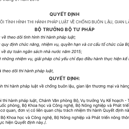
QUYẾT ĐỊNH
I TÌNH HÌNH THI HÀNH PHÁP LUẬT VỀ CHỐNG BUÔN LẬU, GIAN 
BỘ TRƯỞNG BỘ TƯ PHÁP
ề theo dõi tình hình thi hành pháp luật;
quy định chức năng, nhiệm vụ, quyền hạn và cơ cấu tổ chức của B
 về dự toán ngân sách nhà nước năm 2015;
ững nhiệm vụ, giải pháp chủ yếu chỉ đạo điều hành thực hiện kế ho
theo dõi thi hành pháp luật,
QUYẾT ĐỊNH:
h thi hành pháp luật về
chống buôn lậu, gian lận thương mại và hàng
i thi hành pháp luật, Chánh Văn phòng Bộ,
Vụ trưởng Vụ Kế hoạch - T
ốc phòng, Bộ Khoa học và Công nghệ, Bộ Nông nghiệp và Phát triển 
ơ quan, đơn vị có liên quan chịu trách nhiệm thi hành Quyết định nà
Bộ Khoa học và Công nghệ, Bộ Nông nghiệp và Phát triển nông thôn,
ực hiện Quyết định này./.