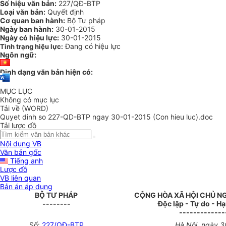
Số hiệu văn bản:
227/QĐ-BTP
Loại văn bản:
Quyết định
Cơ quan ban hành:
Bộ Tư pháp
Ngày ban hành:
30-01-2015
Ngày có hiệu lực:
30-01-2015
Đang có hiệu lực
Tình trạng hiệu lực:
Ngôn ngữ:
Định dạng văn bản hiện có:
MỤC LỤC
Không có mục lục
Tải về (WORD)
Quyet dinh so 227-QD-BTP ngay 30-01-2015 (Con hieu luc).doc
Tải lược đồ
Nội dung VB
Văn bản gốc
Tiếng anh
Lược đồ
VB liên quan
Bản án áp dụng
BỘ TƯ PHÁP
CỘNG HÒA XÃ HỘI CHỦ N
--------
Độc lập - Tự do - H
-------------
Số:
227/QĐ-BTP
Hà Nội, ngày 3