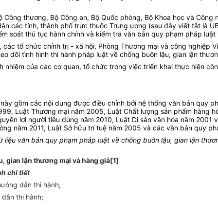
Bộ Công thương, Bộ Công an, Bộ Quốc phòng, Bộ Khoa học và Công ng
dân các tỉnh, thành phố trực thuộc Trung ương (sau đây viết tắt là 
kiểm soát thủ tục hành chính và kiểm tra văn bản quy phạm pháp luật
 các tổ chức chính trị - xã hội, Phòng Thương mại và công nghiệp Vi
eo dõi tình hình thi hành pháp luật về chống buôn lậu, gian lận thươ
h nhiệm của các cơ quan, tổ chức trong việc triển khai thực hiện côn
ch này gồm các nội dung được điều chỉnh bởi hệ thống văn bản quy p
m 1999, Luật Thương mại năm 2005, Luật Chất lượng sản phẩm hàng h
yền lợi người tiêu dùng năm 2010, Luật Di sản văn hóa năm 2001 và
ờng năm 2011, Luật Sở hữu trí tuệ năm 2005 và các văn bản quy phạ
dữ liệu văn bản quy phạm pháp luật về chống buôn lậu, gian lận thư
, gian lận thương mại và hàng giả[1]
h chi tiết
 hướng dẫn thi hành;
 dẫn thi hành;