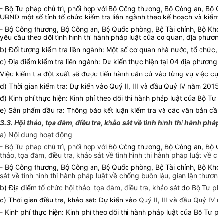
- Bộ Tư pháp chủ trì, phối hợp với Bộ Công thương, Bộ Công an, Bộ 
UBND một số tỉnh tổ chức kiểm tra liên ngành theo kế hoạch và kiểm 
- Bộ Công thương, Bộ Công an, Bộ Quốc phòng, Bộ Tài chính, Bộ Khoa
yêu cầu theo dõi tình hình thi hành pháp luật của cơ quan, địa phươ
b) Đối tượng kiểm tra liên ngành: Một số cơ quan nhà nước, tổ chức
c) Địa điểm kiểm tra liên ngành: Dự kiến thực hiện tại 04 địa phươ
Việc kiểm tra đột xuất sẽ được tiến hành căn cứ vào từng vụ việc cụ
d) Thời gian kiểm tra: Dự kiến vào Quý II, III và đầu Quý IV năm 2015
đ) Kinh phí thực hiện: Kinh phí theo dõi thi hành pháp luật của Bộ Tư
e) Sản phẩm đầu ra: Thông báo kết luận kiểm tra và các văn bản cầ
3.3. Hội thảo, tọa đàm, điều tra, khảo sát về tình hình thi hành phá
a) Nội dung hoạt động:
- Bộ Tư pháp chủ trì, phối hợp với
Bộ Công thương, Bộ Công an, Bộ Q
thảo, tọa đàm, điều tra, khảo sát về tình hình thi hành pháp luật về
- Bộ Công thương, Bộ Công an, Bộ Quốc phòng, Bộ Tài chính, Bộ Kh
sát về tình hình thi hành pháp luật về chống buôn lậu, gian lận thươ
b) Địa điểm
tổ chức hội thảo, tọa đàm, điều tra, khảo sát
do
Bộ Tư ph
c) Thời gian điều tra, khảo sát: Dự kiến vào
Quý II, III và đầu Quý I
- Kinh phí thực hiện: Kinh phí theo dõi thi hành pháp luật của Bộ Tư 