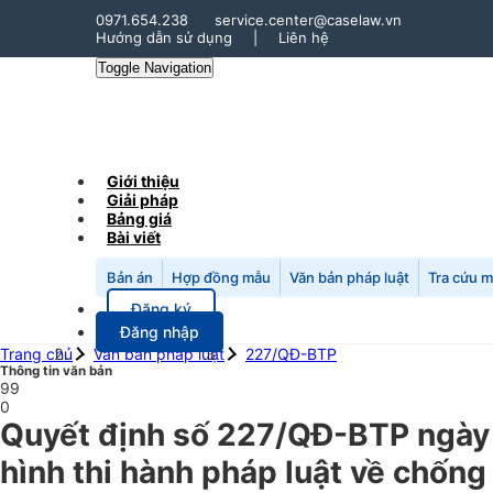
0971.654.238
service.center@caselaw.vn
Hướng dẫn sử dụng
|
Liên hệ
Toggle Navigation
Giới thiệu
Giải pháp
Bảng giá
Bài viết
Bản án
Hợp đồng mẫu
Văn bản pháp luật
Tra cứu 
Đăng ký
Đăng nhập
Trang chủ
Văn bản pháp luật
227/QĐ-BTP
Thông tin văn bản
99
0
Quyết định số 227/QĐ-BTP ngày 
hình thi hành pháp luật về chống