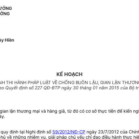
RƯỞNG
ƯỞNG
y Hiền
KẾ HOẠCH
ÌNH THI HÀNH PHÁP LUẬT VỀ CHỐNG BUÔN LẬU, GIAN LẬN THƯƠNG
eo Quyết định số 227 QĐ-BTP ngày 30 tháng 01 năm 2015 của Bộ t
gian lận thương mại và hàng giả, từ đó có cơ sở thực tiễn để kiến ng
ày.
 quy định tại Nghị định số
59/2012/NĐ-CP
ngày 23/7/2012 của Chính 
 về những nhiệm vụ, giải pháp chủ yếu chỉ đạo điều hành thực hiện 