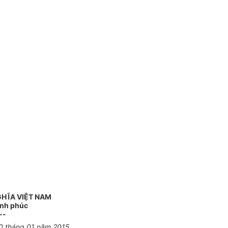
GHĨA VIỆT NAM
ạnh phúc
--
0 tháng 01 năm 2015