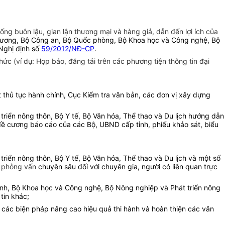
hống buôn lậu, gian lận thương mại và hàng giả, dẫn đến lợi ích của
thương, Bộ Công an, Bộ Quốc phòng, Bộ Khoa học và Công nghệ, Bộ
 Nghị định số
59/2012/NĐ-CP
.
ức (ví dụ: Họp báo, đăng tải trên các phương tiện thông tin đại
át thủ tục hành chính, Cục Kiểm tra văn bản, các đơn vị xây dựng
riển nông thôn, Bộ Y tế, Bộ Văn hóa, Thể thao và Du lịch hướng dẫn
, đề cương báo cáo của các Bộ, UBND cấp tỉnh, phiếu khảo sát, biểu
riển nông thôn, Bộ Y tế, Bộ Văn hóa, Thể thao và Du lịch và một số
m, phỏng vấn
chuyên sâu đối với chuyên gia, người có liên quan trực
ài chính, Bộ Khoa học và Công nghệ, Bộ Nông nghiệp và Phát triển nông
tin khác;
t các biện pháp nâng cao hiệu quả thi hành và hoàn thiện các văn