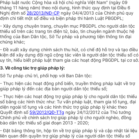
Pháp luật nước Cộng hòa xã hội chủ nghĩa Việt Nam” (ngày 09
tháng 11 hàng năm) theo nội dung, hình thức quy định tại Điều 6
Nghị định số
28/2013/NĐ-CP
ngày 04/4/2013 của Chính phủ quy
định chi tiết một số điều và biện pháp thi hành Luật PBGDPL;
- Xây dựng chuyên trang, chuyên mục PBGDPL cho người dân tộc
thiểu số trên các trang tin điện tử, báo, tin chuyên ngành thuộc hệ
thống của Ban Dân tộc, Sở Tư pháp và phương tiện thông tin đại
chúng khác;
- Đề xuất xây dựng chính sách thu hút, có chế độ hỗ trợ và tạo điều
kiện để xây dựng đội ngũ cộng tác viên là người dân tộc thiểu số có
uy tín, hiểu biết pháp luật tham gia các hoạt động PBGDPL tại cơ sở.
3. Về công tác trợ giúp pháp lý:
Sở Tư pháp chủ trì, phối hợp với Ban Dân tộc:
- Thực hiện các hoạt động phổ biến, truyền thông pháp luật về trợ
giúp pháp lý đến các địa bàn người dân tộc thiểu số;
- Thực hiện các hoạt động trợ giúp pháp lý cho người dân tộc thiểu
số bằng các hình thức như: Tư vấn pháp luật, tham gia tố tụng, đại
diện ngoài tố tụng và các hình thức trợ giúp pháp lý khác theo
Quyết định số
59/2012/QĐ-TTg
ngày 24/12/2012 của Thủ tướng
Chính phủ về chính sách trợ giúp pháp lý cho người nghèo, đồng
bào dân tộc thiểu số giai đoạn 2013 - 2020;
- Đặt bảng thông tin, hộp tin về trợ giúp pháp lý và cập nhật tài liệu
liên quan đến quyền trợ giúp pháp lý của người dân tộc thiểu số