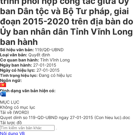
trình phối hợp công tác giữa Ủy
ban Dân tộc và Bộ Tư pháp, giai
đoạn 2015-2020 trên địa bàn do
Ủy ban nhân dân Tỉnh Vĩnh Long
ban hành
Số hiệu văn bản:
119/QĐ-UBND
Loại văn bản:
Quyết định
Cơ quan ban hành:
Tỉnh Vĩnh Long
Ngày ban hành:
27-01-2015
Ngày có hiệu lực:
27-01-2015
Đang có hiệu lực
Tình trạng hiệu lực:
Ngôn ngữ:
Định dạng văn bản hiện có:
MỤC LỤC
Không có mục lục
Tải về (WORD)
Quyet dinh so 119-QD-UBND ngay 27-01-2015 (Con hieu luc).doc
Tải lược đồ
Nội dung VB