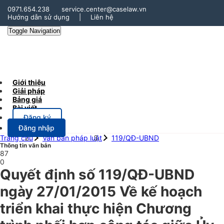
0971.654.238
service.center@caselaw.vn
Hướng dẫn sử dụng
|
Liên hệ
Toggle Navigation
Giới thiệu
Giải pháp
Bảng giá
Bài viết
Đăng ký
Đăng nhập
Trang chủ
Văn bản pháp luật
119/QĐ-UBND
Thông tin văn bản
87
0
Quyết định số 119/QĐ-UBND
ngày 27/01/2015 Về kế hoạch
triển khai thực hiện Chương