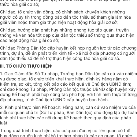
thức hòa giải cơ sở;
Chỉ đạo, tổ chức vận động, có chính sách khuyến khích những
người có uy tín trong đồng bào dân tộc thiểu số tham gia làm hòa
giải viên hoặc tham gia thực hiện hoạt động hòa giải cơ sở;
Chỉ đạo, hướng dẫn phát huy những phong tục tập quán, truyền
thống và văn hóa tốt đẹp của dân tộc thiểu số thông qua thực hiện
các hoạt động hòa giải cơ sở;
Chỉ đạo Phòng Dân tộc cấp huyện kết hợp nguồn lực từ các chương
trình, dự án, đề án phát triển kinh tế - xã hội ở địa phương có người
dân tộc thiểu số để hỗ trợ thực hiện công tác hòa giải cơ sở.
III. TỔ CHỨC THỰC HIỆN:
1. Giao Giám đốc Sở Tư pháp, Trưởng ban Dân tộc căn cứ vào nhiệm
vụ được giao, tổ chức triển khai thực hiện, định kỳ hàng năm có
kiểm tra, sơ kết, tổng kết báo cáo kết quả về Chủ tịch UBND tỉnh;
chỉ đạo Phòng Tư pháp, Phòng Dân tộc thuộc UBND cấp huyện xây
dựng Kế hoạch phối hợp công tác phù hợp với tình hình thực tế từng
địa phương, trình Chủ tịch UBND cấp huyện ban hành.
2. Kinh phí thực hiện Kế hoạch: Hàng năm, căn cứ vào nhiệm vụ của
mỗi cơ quan chủ trì (Sở Tư pháp, Ban Dân tộc) chủ động lập dự toán
kinh phí thực hiện các nội dung Kế hoạch theo quy định của pháp
luật.
Trong quá trình thực hiện, các cơ quan đơn vị có liên quan có thể
huy động nguồn kinh phí hỗ trợ hợp pháp từ các cơ quan, tổ chức,