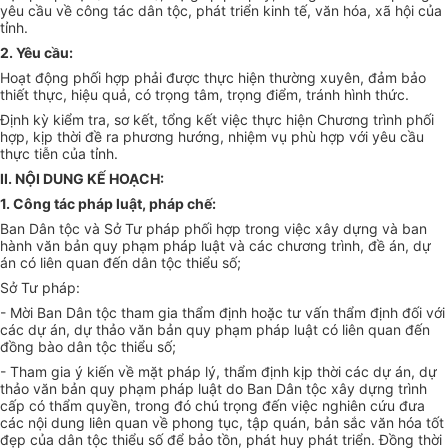
yêu cầu về công tác dân tộc, phát triển kinh tế, văn hóa, xã hội của
tỉnh.
2. Yêu cầu:
Hoạt động phối hợp phải được thực hiện thường xuyên, đảm bảo
thiết thực, hiệu quả, có trọng tâm, trọng điểm, tránh hình thức.
Định kỳ kiểm tra, sơ kết, tổng kết việc thực hiện Chương trình phối
hợp, kịp thời đề ra phương hướng, nhiệm vụ phù hợp với yêu cầu
thực tiễn của tỉnh.
II. NỘI DUNG KẾ HOẠCH:
1. Công tác pháp luật, pháp chế:
Ban Dân tộc và Sở Tư pháp phối hợp trong việc xây dựng và ban
hành văn bản quy phạm pháp luật và các chương trình, đề án, dự
án có liên quan đến dân tộc thiểu số;
Sở Tư pháp:
- Mời Ban Dân tộc tham gia thẩm định hoặc tư vấn thẩm định đối với
các dự án, dự thảo văn bản quy phạm pháp luật có liên quan đến
đồng bào dân tộc thiểu số;
- Tham gia ý kiến về mặt pháp lý, thẩm định kịp thời các dự án, dự
thảo văn bản quy phạm pháp luật do Ban Dân tộc xây dựng trình
cấp có thẩm quyền, trong đó chú trọng đến việc nghiên cứu đưa
các nội dung liên quan về phong tục, tập quán, bản sắc văn hóa tốt
đẹp của dân tộc thiểu số để bảo tồn, phát huy phát triển. Đồng thời