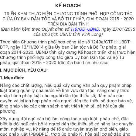
KẾ HOẠCH
TRIỂN KHAI THỰC HIỆN CHƯƠNG TRÌNH PHỐI HỢP CÔNG TÁC
GIỮA ỦY BAN DÂN TỘC VÀ BỘ TƯ PHÁP, GIAI ĐOẠN 2015 - 2020
TRÊN ĐỊA BÀN TỈNH
(Ban hành kèm theo Quyết định số
119/QĐ-UBND
, ngày 27/01/2015
của Chủ tịch UBND tỉnh Vĩnh Long)
Thực hiện Chương trình phối hợp công tác số 1249a/CTPH-UBDT-
BTP, ngày 13/11/2014 giữa Ủy ban Dân tộc và Bộ Tư pháp, giai
đoạn 2014-2020. UBND tỉnh xây dựng Kế hoạch triển khai thực hiện
Chương trình phối hợp công tác giữa Ủy ban Dân tộc và Bộ Tư
pháp
,
giai đoạn 2015 - 2020 trên địa bàn tỉnh như sau:
I. MỤC ĐÍCH, YÊU CẦU:
1. Mục đích:
Nâng cao chất lượng, hiệu quả xây dựng văn bản quy phạm pháp
luật trong quản lý nhà nước về lĩnh vực dân tộc; nâng cao ý thức
chấp hành pháp luật cho người dân tộc thiểu số; đảm bảo các
quyền và lợi ích hợp pháp của người dân tộc thiểu số được bảo vệ,
lồng ghép vào các chính sách phát triển kinh tế, xã hội của địa
phương.
Xây dựng đội ngũ cán bộ làm công tác pháp luật, pháp chế, đặc
biệt là đội ngũ cán bộ là người dân tộc thiểu số có năng lực chuyên
môn, nghiệp vụ, kỹ năng để tổ chức tuyên truyền phổ biến, giáo
dục pháp luật (PBGDPL), trợ giúp pháp lý, hòa giải cơ sở đáp ứng