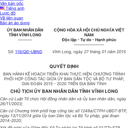
Văn bản gốc
Tiếng anh
Lược đồ
VB liên quan
Bản án áp dụng
ỦY BAN NHÂN DÂN
CỘNG HÒA XÃ HỘI CHỦ NGHĨA VIỆT
TỈNH VĨNH LONG
NAM
-------
Độc lập - Tự do - Hạnh phúc
---------------
Số:
119/QĐ-UBND
Vĩnh Long, ngày 27 tháng 01 năm 2015
QUYẾT ĐỊNH
BAN HÀNH KẾ HOẠCH TRIỂN KHAI THỰC HIỆN CHƯƠNG TRÌNH
PHỐI HỢP CÔNG TÁC GIỮA ỦY BAN DÂN TỘC VÀ BỘ TƯ PHÁP,
GIAI ĐOẠN 2015 - 2020 TRÊN ĐỊA BÀN TỈNH
CHỦ TỊCH ỦY BAN NHÂN DÂN TỈNH VĨNH LONG
Căn cứ Luật Tổ chức Hội đồng nhân dân và Ủy ban nhân dân, ngày
26/11/2003;
Căn cứ Chương trình phối hợp công tác số 1249a/CTPH-UBDT-BTP,
ngày 13/11/2014 giữa Ủy ban Dân tộc và Bộ Tư pháp, giai đoạn
2014-2020;
Xét đề nghị của Giám đốc Sở Tư pháp tại Tờ trình số 01/TTr-STP