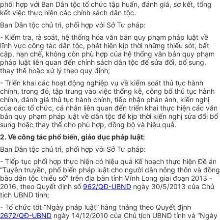
phối hợp với Ban Dân tộc tổ chức tập huấn, đánh giá, sơ kết, tổng
kết việc thực hiện các chính sách dân tộc.
Ban Dân tộc chủ trì, phối hợp với Sở Tư pháp:
- Kiểm tra, rà soát, hệ thống hóa văn bản quy phạm pháp luật về
lĩnh vực công tác dân tộc, phát hiện kịp thời những thiếu sót, bất
cập, hạn chế, không còn phù hợp của hệ thống văn bản quy phạm
pháp luật liên quan đến chính sách dân tộc để sửa đổi, bổ sung,
thay thế hoặc xử lý theo quy định;
- Triển khai các hoạt động nghiệp vụ về kiểm soát thủ tục hành
chính, trong đó, tập trung vào việc thống kê, công bố thủ tục hành
chính, đánh giá thủ tục hành chính, tiếp nhận phản ánh, kiến nghị
của các tổ chức, cá nhân liên quan đến triển khai thực hiện các văn
bản quy phạm pháp luật về dân tộc để kịp thời kiến nghị sửa đổi bổ
sung hoặc thay thế cho phù hợp, đồng bộ và hiệu quả.
2. Về công tác phổ biến, giáo dục pháp luật:
Ban Dân tộc chủ trì, phối hợp với Sở Tư pháp:
- Tiếp tục phối hợp thực hiện có hiệu quả Kế hoạch thực hiện Đề án
“Tuyên truyền, phổ biến pháp luật cho người dân nông thôn và đồng
bào dân tộc thiểu số” trên địa bàn tỉnh Vĩnh Long giai đoạn 2013 -
2016, theo Quyết định số
962/QĐ-UBND
ngày 30/5/2013 của Chủ
tịch UBND tỉnh;
- Tổ chức tốt “Ngày pháp luật” hàng tháng theo Quyết định
2672/QĐ-UBND
ngày 14/12/2010 của Chủ tịch UBND tỉnh và “Ngày