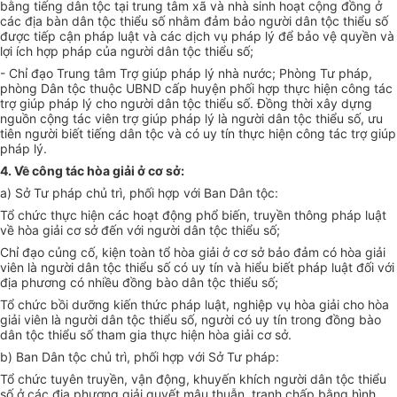
bằng tiếng dân tộc tại trung tâm xã và nhà sinh hoạt cộng đồng ở
các địa bàn dân tộc thiểu số nhằm đảm bảo người dân tộc thiểu số
được tiếp cận pháp luật và các dịch vụ pháp lý để bảo vệ quyền và
lợi ích hợp pháp của người dân tộc thiểu số;
- Chỉ đạo Trung tâm Trợ giúp pháp lý nhà nước; Phòng Tư pháp,
phòng Dân tộc thuộc UBND cấp huyện phối hợp thực hiện công tác
trợ giúp pháp lý cho người dân tộc thiểu số. Đồng thời xây dựng
nguồn cộng tác viên trợ giúp pháp lý là người dân tộc thiểu số, ưu
tiên người biết tiếng dân tộc và có uy tín thực hiện công tác trợ giúp
pháp lý.
4. Về công tác hòa giải ở cơ sở:
a) Sở Tư pháp chủ trì, phối hợp với Ban Dân tộc:
Tổ chức thực hiện các hoạt động phổ biến, truyền thông pháp luật
về hòa giải cơ sở đến với người dân tộc thiểu số;
Chỉ đạo củng cố, kiện toàn tổ hòa giải ở cơ sở bảo đảm có hòa giải
viên là người dân tộc thiểu số có uy tín và hiểu biết pháp luật đối với
địa phương có nhiều đồng bào dân tộc thiểu số;
Tổ chức bồi dưỡng kiến thức pháp luật, nghiệp vụ hòa giải cho hòa
giải viên là người dân tộc thiểu số, người có uy tín trong đồng bào
dân tộc thiểu số tham gia thực hiện hòa giải cơ sở.
b) Ban Dân tộc chủ trì, phối hợp với Sở Tư pháp:
Tổ chức tuyên truyền, vận động, khuyến khích người dân tộc thiểu
số ở các địa phương giải quyết mâu thuẫn, tranh chấp bằng hình