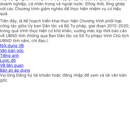
doanh nghiệp, cá nhân trong và ngoài nước. Đồng thời, lồng ghép
với các Chương trình giảm nghèo để thực hiện nhiệm vụ có hiệu
quả.
Trên đây, là Kế hoạch triển khai thực hiện Chương trình phối hợp
công tác giữa Ủy ban Dân tộc và Bộ Tư pháp, giai đoạn 2015-2020;
trong quá trình thực hiện có khó khăn, vướng mắc kịp thời báo cáo
về UBND tỉnh (thông qua Ban Dân tộc và Sở Tư pháp) trình Chủ tịch
UBND tỉnh nắm, chỉ đạo./.
Nội dung VB
Văn bản gốc
Tiếng anh
Lược đồ
VB liên quan
Bản án áp dụng
Vui lòng
Đăng ký
tài khoản hoặc
đăng nhập
để xem và tải văn bản
gốc.