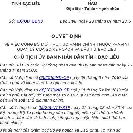
TỈNH BẠC LIÊU
NAM
--------
Độc lập - Tự do - Hạnh phúc
---------------
Số:
106/QĐ-UBND
Bạc Liêu, ngày 23 tháng 01 năm 2015
QUYẾT ĐỊNH
VỀ VIỆC CÔNG BỐ MỚI THỦ TỤC HÀNH CHÍNH THUỘC PHẠM VI
QUẢN LÝ CỦA SỞ KẾ HOẠCH VÀ ĐẦU TƯ BẠC LIÊU
CHỦ TỊCH ỦY BAN NHÂN DÂN TỈNH BẠC LIÊU
Căn cứ Luật Tổ chức Hội đồng nhân dân và Ủy ban nhân dân ngày 26
tháng 11 năm 2003;
Căn cứ Nghị định số
63/2010/NĐ-CP
ngày 08 tháng 6 năm 2010 của
Chính phủ về kiểm soát thủ tục hành chính;
Căn cứ Nghị định số
48/2013/NĐ-CP
ngày 14 tháng 5 năm 2013 của
Chính phủ sửa đổi, bổ sung một số điều của các nghị định liên quan
đến kiểm soát thủ tục hành chính;
Căn cứ Thông tư số
05/2014/TT-BTP
ngày 07 tháng 02 năm 2014 của
Bộ trưởng Bộ Tư pháp hướng dẫn công bố, niêm yết thủ tục hành
chính và báo cáo về tình hình, kết quả thực hiện kiểm soát thủ tục
hành chính;
Xét đề nghị của Giám đốc Sở Kế hoạch và Đầu tư tại Tờ trình số