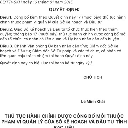
05/TTr-SKH ngày 16 tháng 01 năm 2015,
QUYẾT ĐỊNH:
Điều 1.
Công bố kèm theo Quyết định này 17 (mười bảy) thủ tục hành
chính thuộc phạm vi quản lý của Sở Kế hoạch và Đầu tư.
Điều 2.
Giao Sở Kế hoạch và Đầu tư tổ chức thực hiện theo thẩm
quyền; thông báo 17 (mười bảy) thủ tục hành chính được công bố mới
đến tổ chức, cá nhân có liên quan và Ủy ban nhân dân cấp huyện.
Điều 3.
Chánh Văn phòng Ủy ban nhân dân tỉnh; Giám đốc Sở Kế
hoạch và Đầu tư; Giám đốc Sở Tư pháp và các tổ chức, cá nhân có
liên quan chịu trách nhiệm thi hành Quyết định này.
Quyết định này có hiệu lực thi hành kể từ ngày ký./.
CHỦ TỊCH
Lê Minh Khái
THỦ TỤC HÀNH CHÍNH ĐƯỢC CÔNG BỐ MỚI THUỘC
PHẠM VI QUẢN LÝ CỦA SỞ KẾ HOẠCH VÀ ĐẦU TƯ TỈNH
BẠC LIÊU