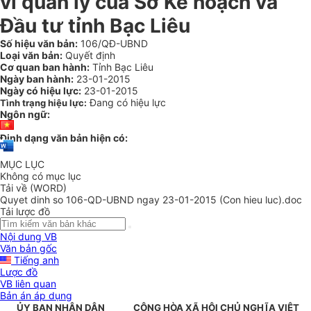
vi quản lý của Sở Kế hoạch và
Đầu tư tỉnh Bạc Liêu
Số hiệu văn bản:
106/QĐ-UBND
Loại văn bản:
Quyết định
Cơ quan ban hành:
Tỉnh Bạc Liêu
Ngày ban hành:
23-01-2015
Ngày có hiệu lực:
23-01-2015
Đang có hiệu lực
Tình trạng hiệu lực:
Ngôn ngữ:
Định dạng văn bản hiện có:
MỤC LỤC
Không có mục lục
Tải về (WORD)
Quyet dinh so 106-QD-UBND ngay 23-01-2015 (Con hieu luc).doc
Tải lược đồ
Nội dung VB
Văn bản gốc
Tiếng anh
Lược đồ
VB liên quan
Bản án áp dụng
ỦY BAN NHÂN DÂN
CỘNG HÒA XÃ HỘI CHỦ NGHĨA VIỆT