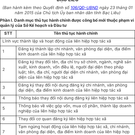
(Ban hành kèm theo Quyết định số
106/QĐ-UBND
ngày 23 tháng 01
năm 2015 của Chủ tịch Ủy ban nhân dân tỉnh Bạc Liêu)
Phần I. Danh mục thủ tục hành chính được công bố mới thuộc phạm vi
quản lý của Sở Kế hoạch và Đầu tư
STT
Tên thủ tục hành chính
Lĩnh vực thành lập và hoạt động của liên hiệp hợp tác xã
Đăng ký thành lập chi nhánh, văn phòng đại diện, địa điểm
1
kinh doanh của
liên hiệp
hợp tác xã
Đăng ký
thay
đổi
tên, địa chỉ trụ sở chính, ngành, nghề sản
xuất, kinh doanh, vốn điều lệ, người đại diện theo pháp
2
luật; tên, địa chỉ, người đại diện chi nhánh, văn phòng đại
diện của
liên hiệp
hợp tác xã
Đăng ký thay đổi nội dung đăng ký chi nhánh, văn phòng
3
đại diện, địa điểm kinh doanh của liên hiệp hợp tác xã
4
Thông báo thay đổi nội dung đăng ký liên hiệp hợp tác xã
Thông báo về việc góp vốn, mua cổ phần, thành lập doanh
5
nghiệp của liên hiệp hợp tác xã
6
Thay đổi cơ quan đăng ký liên hiệp hợp tác xã
Tạm ngừng hoạt động của liên hiệp hợp tác xã, chi nhánh,
7
văn phòng đại diện, địa điểm kinh doanh của liên hiệp hợp