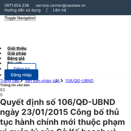
0971.654.238
service.center@caselaw.vn
Hướng dẫn sử dụng
|
Liên hệ
Toggle Navigation
Giới thiệu
Giải pháp
Bảng giá
Bài viết
Đăng ký
Đăng nhập
Trang chủ
Văn bản pháp luật
106/QĐ-UBND
Thông tin văn bản
92
0
Quyết định số 106/QĐ-UBND
ngày 23/01/2015 Công bố thủ
tục hành chính mới thuộc phạm