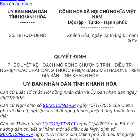
Bản án áp dụng
ỦY
BAN NHÂN DÂN
CỘNG HÒA XÃ HỘI CHỦ NGHĨA VIỆT
TỈNH KHÁNH HÒA
NAM
-------
Độc lập - Tự do - Hạnh phúc
---------------
Số:
181
/QĐ-UBND
Khánh Hòa, ngày 22 tháng 01 năm
2015
QUYẾT ĐỊNH
PHÊ DUYỆT KẾ HOẠCH MỞ RỘNG CHƯƠNG TRÌNH ĐIỀU TRỊ
NGHIỆN CÁC CHẤT DẠNG THUỐC PHIỆN BẰNG METHADONE TRÊN
ĐỊA BÀN TỈNH KHÁNH HÒA
ỦY BAN NHÂN DÂN TỈNH KHÁNH HÒA
Căn
cứ Luật Tổ chức Hội đồng nhân dân và Ủy ban nhân dân ngày
26/11/2003;
Căn cứ Nghị định số
96/2012/NĐ-CP
ngày 15/11/2012 của Chính
phủ về điều trị nghiện các chất dạng thuốc phiện bằng thuốc thay
thế;
Căn cứ Thông tư số
12/2013/TT-BYT
ngày 12/4/2013 của Bộ Y tế
hướng dẫn chi tiết thi hành một số điều của Nghị định số
96/2012/NĐ-CP
ngày 15/11/2012 của Chính phủ về điều trị nghiện
các chất dạng thuốc phiện bằng thuốc thay thế;