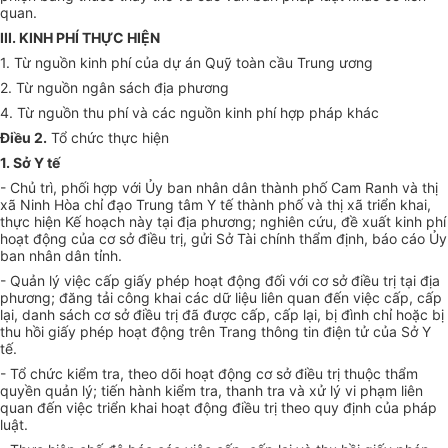
quan.
III. KINH PHÍ THỰC HIỆN
1. Từ nguồn kinh phí của dự án Quỹ toàn cầu Trung ương
2. Từ nguồn ngân sách địa phương
4. Từ nguồn thu phí và các nguồn kinh phí hợp pháp khác
Điều 2.
Tổ chức thực hiện
1. Sở Y tế
- Chủ trì, phối hợp với Ủy ban nhân dân thành phố Cam Ranh và thị
xã Ninh Hòa chỉ đạo Trung tâm Y tế thành phố và thị xã triển khai,
thực hiện Kế hoạch này tại địa phương; nghiên cứu, đề xuất kinh phí
hoạt động của cơ sở điều trị, gửi Sở Tài chính thẩm định, báo cáo Ủy
ban nhân dân tỉnh.
- Quản lý việc c
ấ
p gi
ấ
y phép hoạt động đ
ố
i với cơ sở đi
ề
u trị tại
địa
phư
ơng; đăng tải công khai các dữ liệu liên quan đến việc cấp, cấp
lại, danh
sách
cơ sở đi
ề
u trị đã được
cấ
p, c
ấ
p lại, bị đình chỉ hoặc bị
thu hồi giấy
phép hoạt
động trên Trang thông tin điện tử của Sở Y
tế.
- T
ổ
chức ki
ể
m tra, theo dõi hoạt động cơ sở đi
ề
u trị thuộc
thẩm
quyền
quản lý; tiến hành kiểm tra, thanh tra và xử lý vi phạm liên
quan đến việc
triển
khai hoạt động điều trị theo quy định của pháp
luật.