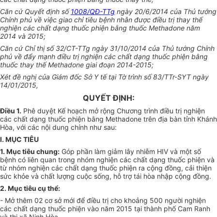
Căn cứ Quyết định số
1008/QĐ-TTg
ngà
y
20/6/2014 của Thủ tướng
Chính phủ về việc giao chỉ tiêu bệnh nhân được điều trị thay thế
nghiện các chất dạng thuốc phiện bằng thuốc Methadone năm
2014 và 2015;
Căn cứ Chỉ thị số 32/CT-TTg ngày 31/10/2014 của Thủ tướng Chính
phủ về đẩy mạnh điều trị nghi
ệ
n các chất dạng thuốc phiện bằng
thuốc thay thế Methadone giai đoạn 2014-2015;
Xét đề nghị của Giám đốc Sở Y tế tại Tờ trình số 83/TTr-SYT ngày
14/01/2015,
QUYẾT ĐỊNH:
Điều 1.
Phê duyệt Kế hoạch mở rộng Chương trình điều trị nghiện
các chất dạng thuốc phiện bằng Methadone trên địa bàn tỉnh Khánh
Hòa, với các nội dung chính như sau:
I. MỤC TIÊU
1. Mục tiêu chung:
Góp phần làm giảm lây nhiễm HIV và một số
bệnh có liên quan trong nhóm nghiện các chất dạng thuốc phiện và
từ nhóm nghiện các chất dạng thuốc phiện ra cộng đồng, cải thiện
sức
khỏe
và chất lượng cuộc sống, hỗ trợ tái hòa nhập cộng đồng.
2. M
ụ
c tiêu c
ụ
thể:
- Mở thêm 02 cơ sở mới để điều trị cho khoảng 500 người nghiện
các chất dạng thu
ố
c phiện vào năm 2015 tại thành phố Cam Ranh
và thị xã Ninh Hòa.