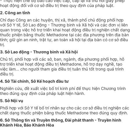
- Thực hiện chế độ báo cáo việc cấp, cấp lại và thu hồi giấy phép
hoạt động đối với cơ sở điều trị theo quy định của pháp luật.
2. Công an tỉnh
Chỉ đạo Công an các huyện, thị xã, thành phố chủ động phối hợp
với Sở Y t
ế
, Sở Lao động - Thương binh và Xã hội và các đơn vị liên
quan trong việc h
ỗ
trợ tri
ể
n khai hoạt động điều trị nghiện chất dạng
thuốc phiện bằng thuốc Methadone tại các địa phương trên địa bàn
tỉnh; giữ gìn an ninh, trật tự, an toàn xã hội tại địa bàn có cơ sở điều
trị.
3. Sở Lao động - Thương binh và Xã hội
Chủ trì, phối h
ợ
p với các sở, ban, ngành, địa phương phối hợp, hỗ
trợ triển khai hoạt động điều trị Methadone, hỗ trợ dạy ngh
ề
, tạo
việc làm... cho người tham
gia
điều trị tuân thủ tốt trong quá trình
điều trị.
4. Sở Tài chính, Sở Kế hoạch đầu tư
Nghiên cứu, đề xuất việc bố trí kinh phí để thực hiện Chương trình
theo đúng quy định của pháp luật hiện hành.
5. Sở N
ộ
i v
ụ
Phối h
ợ
p với Sở Y tế bố trí nhân sự cho các cơ sở điều trị nghiện các
chất dạng thuốc phiện bằng thuốc Methadone theo đúng quy định.
6. Sở Thông tin và Truyền thông, Đài phát thanh - Truyền hình
Khánh Hòa, Báo Khánh Hòa