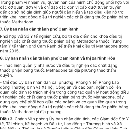
Trong phạm vi nhiệm vụ, quyền hạn của mình chủ động phối hợp với
các cơ quan, đơn vị và chỉ đạo các đ
ơ
n vị cấp dưới tuyên truyền
đến cơ sở, hộ gia đình giúp người dân hiểu và tạo điều kiện hỗ trợ
tri
ể
n khai hoạt động đi
ề
u trị nghiện các chất dạng thuốc phiện bằng
thuốc Methadone.
7. Ủy ban nhân dân thành phố Cam Ranh
Phối hợp với Sở Y tế nghiên cứu, bố trí địa điểm cho Khoa điều trị
nghiện các chất dạng thuốc phiện bằng Methadone thuộc Trung
tâm Y tế thàn
h
phố Cam Ranh để triển khai điều trị Methadone trong
năm 2015.
8. Ủy ban nhân dân thành phố Cam Ranh và thị xã Ninh Hòa
- Thực hiện quản lý nhà nước về điều trị nghiện các chất dạng
thuốc phiện bằng thuốc Methadone tại địa phương theo thẩm
quyền.
- Chỉ đạo Ủy ban nhân dân xã, phường, Phòng Y tế, Phòng Lao
động Thương binh và Xã hội, Công an và các ban, ngành có liên
quan xác định rõ trách nhiệm trong công tác quản lý hoạt động điều
trị nghiện các ch
ấ
t dạng thuốc phiện bằng thuốc Methadone, xây
dựng quy chế phối h
ợp
giữa các ngành và cơ quan liên quan trong
triển khai hoạt động điều trị nghiện các ch
ấ
t dạng thuốc phiện bằng
thuốc Methadone tại địa phương.
Điều 3.
Chánh Văn phòng Ủy ban nhân dân tỉnh, các Giám đốc Sở: Y
tế, Tài chính, Kế hoạch và Đầu tư, Lao động - Thương binh và Xã
hội, Nội vụ, Thông tin và Truyền thông; Giám đốc Công an tỉnh; Chủ