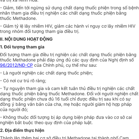
- Giảm, tiến tới ngừng sử dụng chất dạng thuốc phiện trong số bệnh
nhân tham gia điều trị nghiện các chất dạng thuốc phiện bằng
thuốc Methadone.
- Giảm tỷ lệ lây nhiễm HIV, giảm các hành vi nguy cơ lây nhiễm HIV
trong nhóm đối tượng tham gia điều trị.
II. NỘI DUNG HOẠT ĐỘNG
1. Đối tượng tham gia
Đối tượng tham gia điều trị nghiện các chất dạng thuốc phiện bằng
thuốc Methadone phải đáp ứng đủ các quy định của Nghị định số
96/2012/NĐ-CP
của Chính phủ, cụ thể như sau:
- Là người nghiện các chất dạng thuốc phiện;
- Có nơi cư trú rõ ràng;
- Tự nguy
ệ
n tham gia và cam kết tuân thủ điều trị nghi
ệ
n các chất
dạng thuốc phi
ệ
n bằng thuốc Methadone. Đối với người nghiện chất
dạng thu
ố
c phiện chưa đủ 16 tuổi chỉ được điều trị sau khi có sự
đồng ý bằng văn bản của cha, mẹ hoặc người giám hộ hợp pháp
của người đó;
- Không thuộc đối tượng bị áp dụng biện pháp đưa vào cơ sở cai
nghiện bắt buộc theo quy định của pháp luật.
2. Địa điểm thực hiện
Thành lập thêm hai cơ sở điều trị Methadone tại thành phố Cam