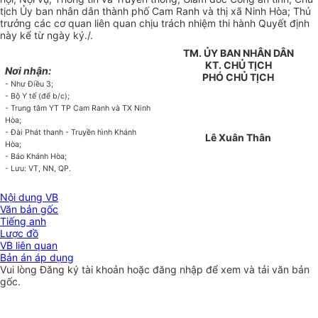
tịch Ủy ban nhân dân thành phố Cam Ranh và thị xã Ninh Hòa; Thủ
trưởng các cơ quan liên quan chịu trách nhiệm thi hành Quyết định
này kể từ ngày ký./.
TM. ỦY BAN NHÂN DÂN
KT. CHỦ TỊCH
Nơi nhận:
PHÓ CHỦ TỊCH
- Như Điều 3;
- Bộ Y tế (để b/c);
- Trung tâm YT TP Cam Ranh và TX Ninh
Hòa;
- Đài Phát thanh - Truyền hình Khánh
Lê Xuân Thân
Hòa;
- Báo Khánh Hòa;
- Lưu: VT, NN, QP.
Nội dung VB
Văn bản gốc
Tiếng anh
Lược đồ
VB liên quan
Bản án áp dụng
Vui lòng
Đăng ký
tài khoản hoặc
đăng nhập
để xem và tải văn bản
gốc.