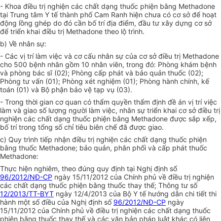
- Khoa điều trị nghiện các chất dạng thuốc phiện bằng Methadone
tại Trung tâm Y tế thành phố Cam Ranh hiện chưa có cơ sở đ
ể
hoạt
động l
ồ
ng gh
é
p do đó c
ầ
n bố trí địa điểm, đầu tư xây dựng cơ sở
đ
ể
tri
ể
n khai đi
ề
u trị Methadone theo lộ trình.
b) Về nhân sự:
- Các vị trí làm việc và cơ cấu nhân sự của cơ sở điều trị Methadone
cho 500 bệnh nhân gồm 10 nhân viên, trong đó: Phòng khám bệnh
và phòng bác sĩ (02); Phòng cấp phát và bảo quản thuốc (02);
Phòng tư vấn (01); Phòng xét nghiệm (01); Phòng hành chính, kế
toán (01) và Bộ phận bảo vệ tạp vụ (03).
- Trong thời gian cơ quan có thẩm quyền thẩm định đề án vị trí việc
làm và giao số lượng người làm việc, nhân sự triển khai cơ sở điều trị
nghiện các chất dạng thuốc phiện bằng Methadone được sắp xếp,
bố trí trong tổng số chỉ tiêu biên chế đã được giao.
c) Quy trình tiếp nhận điều trị nghiện các chất dạng thuốc phiện
bằng thuốc Methadone; bảo quản, phân phối và cấp phát thuốc
Methadone:
Thực hiện nghiêm, theo đúng quy định tại Nghị định số
96/2012/NĐ-CP
ngày 15/11/2012 của Chính phủ về điều trị nghiện
các chất dạng thuốc phiện bằng thuốc thay thế; Thông tư số
12/2013/TT-BYT
ngày 12/4/2013 của Bộ Y tế hướng dẫn chi tiết thi
hành một số điều của Nghị định số
96/2012/NĐ-CP
ngày
15/11/2012 của Chính phủ về điều trị nghiện các chất dạng thuốc
phiện bằng thuốc thay thế và các văn bản pháp luật khác có liên