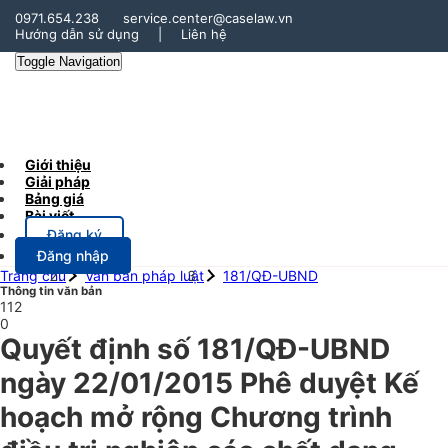
0971.654.238
service.center@caselaw.vn
Hướng dẫn sử dụng
|
Liên hệ
Toggle Navigation
Giới thiệu
Giải pháp
Bảng giá
Bài viết
Đăng ký
Đăng nhập
Trang chủ
Văn bản pháp luật
181/QĐ-UBND
Thông tin văn bản
112
0
Quyết định số 181/QĐ-UBND
ngày 22/01/2015 Phê duyệt Kế
hoạch mở rộng Chương trình