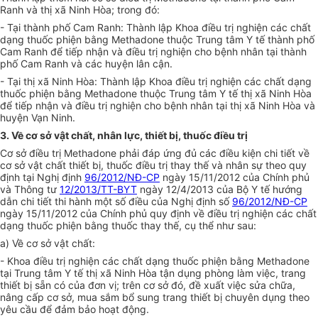
Ranh và thị xã Ninh Hòa; trong đó:
- Tại thành phố Cam Ranh: Thành lập Khoa điều trị nghi
ệ
n các chất
dạng thuốc phi
ệ
n bằng Methadone thuộc Trung tâm Y tế thành phố
Cam Ranh đ
ể
ti
ế
p nh
ậ
n và điều trị nghiện cho bệnh nhân tại thành
phố Cam Ranh và các huyện lân cận.
- Tại thị xã Ninh Hòa: Thành lập Khoa điều trị nghiện các chất dạng
thuốc phiện b
ằ
ng Methadone thuộc Trung tâm Y tế thị xã Ninh Hòa
để tiếp nhận và điều trị nghiện cho bệnh nhân tại thị xã Ninh Hòa và
huyện Vạn Ninh.
3. Về cơ sở vật chất, nhân lực, thiết bị, thuốc điều trị
Cơ sở điều trị Methadone phải đáp ứng đủ các điều kiện chi tiết về
cơ sở
vật chất
thiết bị, thuốc điều trị thay thế và nhân sự theo quy
định tại Nghị định
96/2012/NĐ-CP
ngày 15/11/2
0
12 của Chính phủ
và Thông tư
12/2013/TT-BYT
ngày 12/4/2013 c
ủ
a Bộ Y tế hướng
dẫn chi tiết thi hành một số điều của Nghị đ
ịn
h số
96/2012/NĐ-CP
ngày 15/
1
1/2012 của Chính phủ quy định về điều trị nghiện các chất
dạng thuốc phiện bằng thuốc thay th
ế
, cụ th
ể
như sau:
a) Về cơ sở vật chất:
- Khoa điều trị nghiện các chất dạng thuốc phiện bằng Methadone
tại Trung tâm Y t
ế
thị xã Ninh Hòa tận dụng phòng làm việc, trang
thi
ế
t bị s
ẵ
n có
của đơn vị;
trên cơ sở đó, đề xuất việc sửa chữa,
nâng cấp cơ sở, mua s
ắ
m b
ổ
sung trang thiết bị chuyên dụng theo
yêu cầu để đảm bảo hoạt động.