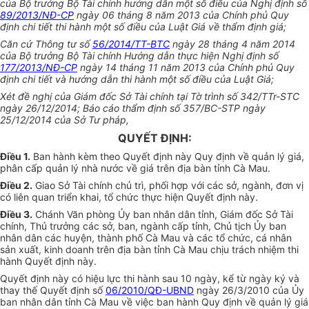
của Bộ trưởng Bộ Tài chính hướng dẫn một số điều của Nghị định số
89/2013/NĐ-CP
ngày 06 tháng 8 năm 2013 của Chính phủ Quy
định chi tiết thi hành một số điều của Luật Giá về thẩm định giá;
Căn cứ Thông tư số
56/2014/TT-BTC
ngày 28 tháng 4 năm 2014
của Bộ trưởng Bộ Tài chính Hướng dẫn thực hiện Nghị định số
177/2013/NĐ-CP
ngày 14 tháng 11 năm 2013 của Chính phủ Quy
định chi tiết và hướng dẫn thi hành một số điều của Luật Giá;
Xét đề nghị của Giám đốc Sở Tài chính tại Tờ trình số 342/TTr-STC
ngày 26/12/2014; Báo cáo thẩm định số 357/BC-STP ngày
25/12/2014 của Sở Tư pháp,
QUYẾT ĐỊNH:
Điều 1
.
Ban hành kèm theo Quyết định này Quy định về quản lý giá,
phân cấp quản lý nhà nước về giá trên địa bàn tỉnh Cà Mau.
Điều 2
.
Giao Sở Tài chính chủ trì, phối hợp với các sở, ngành, đơn vị
có liên quan triển khai, tổ chức thực hiện Quyết định này.
Điều 3
.
Chánh Văn phòng Ủy ban nhân dân tỉnh, Giám đốc Sở Tài
chính, Thủ trưởng các sở, ban, ngành cấp tỉnh, Chủ tịch Ủy ban
nhân dân các huyện, thành phố Cà Mau và các tổ chức, cá nhân
sản xuất, kinh doanh trên địa bàn tỉnh Cà Mau chịu trách nhiệm thi
hành Quyết định này.
Quyết định này có hiệu lực thi hành sau 10 ngày, kể từ ngày ký và
thay thế Quyết định số
06/2010/QĐ-UBND
ngày 26/3/2010 của Ủy
ban nhân dân tỉnh Cà Mau về việc ban hành Quy định về quản lý giá