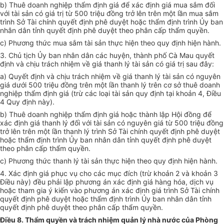
b) Thuê doanh nghiệp thẩm định giá để xác định giá mua sắm đối
với tài sản có giá trị từ 500 triệu đồng trở lên trên một lần mua sắm
trình Sở Tài chính quyết định phê duyệt hoặc thẩm định trình Ủy ban
nhân dân tỉnh quyết định phê duyệt theo phân cấp thẩm quyền.
c) Phương thức mua sắm tài sản thực hiện theo quy định hiện hành.
3. Chủ tịch Ủy ban nhân dân các huyện, thành phố Cà Mau quyết
định và chịu trách nhiệm về giá thanh lý tài sản có giá trị sau đây:
a) Quyết định và chịu trách nhiệm về giá thanh lý tài sản có nguyên
giá dưới 500 triệu đồng trên một lần thanh lý trên cơ sở thuê doanh
nghiệp thẩm định giá (trừ các loại tài sản quy định tại khoản 4, Điều
4 Quy định này).
b) Thuê doanh nghiệp thẩm định giá hoặc thành lập Hội đồng để
xác định giá thanh lý đối với tài sản có nguyên giá từ 500 triệu đồng
trở lên trên một lần thanh lý trình Sở Tài chính quyết định phê duyệt
hoặc thẩm định trình Ủy ban nhân dân tỉnh quyết định phê duyệt
theo phân cấp thẩm quyền.
c) Phương thức thanh lý tài sản thực hiện theo quy định hiện hành.
4. Xác định giá phục vụ cho các mục đích (trừ khoản 2 và khoản 3
Điều này) đều phải lập phương án xác định giá hàng hóa, dịch vụ
hoặc tham gia ý kiến vào phương án xác định giá trình Sở Tài chính
quyết định phê duyệt hoặc thẩm định trình Ủy ban nhân dân tỉnh
quyết định phê duyệt theo phân cấp thẩm quyền.
Điều 8. Thẩm quyền và trách nhiệm quản lý nhà nước của Phòng