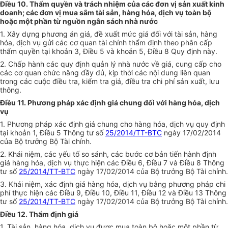
Điều 10. Thẩm quyền và trách nhiệm của các đơn vị sản xuất kinh
doanh; các đơn vị mua sắm tài sản, hàng hóa, dịch vụ toàn bộ
hoặc một phần từ nguồn ngân sách nhà nước
1. Xây dựng phương án giá, đề xuất mức giá đối với tài sản, hàng
hóa, dịch vụ gửi các cơ quan tài chính thẩm định theo phân cấp
thẩm quyền tại khoản 3, Điều 5 và khoản 5, Điều 8 Quy định này.
2. Chấp hành các quy định quản lý nhà nước về giá, cung cấp cho
các cơ quan chức năng đầy đủ, kịp thời các nội dung liên quan
trong các cuộc điều tra, kiểm tra giá, điều tra chi phí sản xuất, lưu
thông.
Điều 11. Phương pháp xác định giá chung đối với hàng hóa, dịch
vụ
1. Phương pháp xác định giá chung cho hàng hóa, dịch vụ quy định
tại khoản 1, Điều 5 Thông tư số
25/2014/TT-BTC
ngày 17/02/2014
của Bộ trưởng Bộ Tài chính.
2. Khái niệm, các yếu tố so sánh, các bước cơ bản tiến hành định
giá hàng hóa, dịch vụ thực hiện các Điều 6, Điều 7 và Điều 8 Thông
tư số
25/2014/TT-BTC
ngày 17/02/2014 của Bộ trưởng Bộ Tài chính.
3. Khái niệm, xác định giá hàng hóa, dịch vụ bằng phương pháp chi
phí thực hiện các Điều 9, Điều 10, Điều 11, Điều 12 và Điều 13 Thông
tư số
25/2014/TT-BTC
ngày 17/02/2014 của Bộ trưởng Bộ Tài chính.
Điều 12. Thẩm định giá
1. Tài sản, hàng hóa, dịch vụ được mua toàn bộ hoặc một phần từ