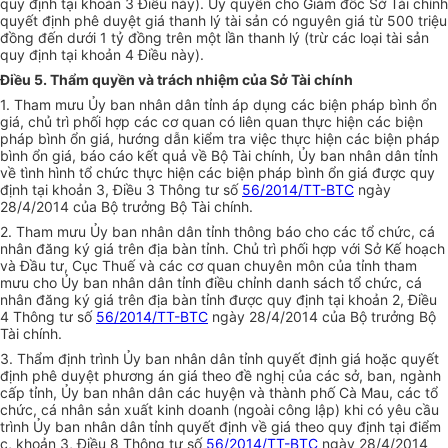
quy định tại khoản 3 Điều này). Ủy quyền cho Giám đốc Sở Tài chính
quyết định phê duyệt giá thanh lý tài sản có nguyên giá từ 500 triệu
đồng đến dưới 1 tỷ đồng trên một lần thanh lý (trừ các loại tài sản
quy định tại khoản 4 Điều này).
Điều 5. Thẩm quyền và trách nhiệm của Sở Tài chính
1. Tham mưu Ủy ban nhân dân tỉnh áp dụng các biện pháp bình ổn
giá, chủ trì phối hợp các cơ quan có liên quan thực hiện các biện
pháp bình ổn giá, hướng dẫn kiểm tra việc thực hiện các biện pháp
bình ổn giá, báo cáo kết quả về Bộ Tài chính, Ủy ban nhân dân tỉnh
về tình hình tổ chức thực hiện các biện pháp bình ổn giá được quy
định tại khoản 3, Điều 3 Thông tư số
56/2014/TT-BTC
ngày
28/4/2014 của Bộ trưởng Bộ Tài chính.
2. Tham mưu Ủy ban nhân dân tỉnh thông báo cho các tổ chức, cá
nhân đăng ký giá trên địa bàn tỉnh. Chủ trì phối hợp với Sở Kế hoạch
và Đầu tư, Cục Thuế và các cơ quan chuyên môn của tỉnh tham
mưu cho Ủy ban nhân dân tỉnh điều chỉnh danh sách tổ chức, cá
nhân đăng ký giá trên địa bàn tỉnh được quy định tại khoản 2, Điều
4 Thông tư số
56/2014/TT-BTC
ngày 28/4/2014 của Bộ trưởng Bộ
Tài chính.
3. Thẩm định trình Ủy ban nhân dân tỉnh quyết định giá hoặc quyết
định phê duyệt phương án giá theo đề nghị của các sở, ban, ngành
cấp tỉnh, Ủy ban nhân dân các huyện và thành phố Cà Mau, các tổ
chức, cá nhân sản xuất kinh doanh (ngoài công lập) khi có yêu cầu
trình Ủy ban nhân dân tỉnh quyết định về giá theo quy định tại điểm
c, khoản 3, Điều 8 Thông tư số
56/2014/TT-BTC
ngày 28/4/2014