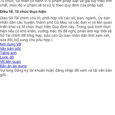
Tổ chức, cá nhân có hành vi vi phạm pháp luật về giá tùy theo tính
chất, mức độ vi phạm sẽ bị xử lý theo quy định của pháp luật.
Điều 18. Tổ chức thực hiện
Giao Sở Tài chính chủ trì, phối hợp với các sở, ban, ngành, Ủy ban
nhân dân các huyện, thành phố Cà Mau và các đơn vị có liên quan
triển khai và tổ chức thực hiện Quy định này. Trong quá trình thực
hiện nếu có khó khăn, vướng mắc thì đề nghị, phản ánh kịp thời về
Sở Tài chính để tổng hợp, báo cáo Ủy ban nhân dân tỉnh xem xét,
sửa đổi, bổ sung cho phù hợp./.
Nội dung VB
Văn bản gốc
Tiếng anh
Lược đồ
VB liên quan
Bản án áp dụng
Vui lòng
Đăng ký
tài khoản hoặc
đăng nhập
để xem và tải văn bản
gốc.