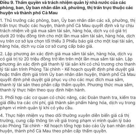
Điều 9. Thẩm quyền và trách nhiệm quản lý nhà nước của các
phòng, ban, Ủy ban nhân dân xã, phường, thị trấn trực thuộc các
huyện và thành phố Cà Mau
1. Thủ trưởng các phòng, ban, Ủy ban nhân dân các xã, phường, thị
trấn trực thuộc các huyện, thành phố Cà Mau quyết định và tự chịu
trách nhiệm về giá mua sắm tài sản, hàng hóa, dịch vụ có giá trị
dưới 20 triệu đồng tính cho một lần mua sắm tài sản, hàng hóa, dịch
vụ trên cơ sở lựa chọn tối thiểu 3 Phiếu báo giá cho một loại tài sản,
hàng hóa, dịch vụ của cơ sở cung cấp báo giá.
2. Lập phương án xác định giá mua sắm tài sản, hàng hóa, dịch vụ
có giá trị từ 20 triệu đồng trở lên trên một lần mua sắm tài sản. Lập
phương án xác định giá thanh lý tài sản khi có chủ trương cho thanh
lý tài sản trình Phòng Tài chính - Kế hoạch quyết định phê duyệt giá
hoặc thẩm định giá trình Ủy ban nhân dân huyện, thành phố Cà Mau
quyết định phê duyệt giá phục vụ cho các mục đích mua sắm,
thanh lý tài sản theo phân cấp thẩm quyền. Phương thức mua sắm,
thanh lý thực hiện theo quy định hiện hành.
3. Phối hợp các cơ quan có chức năng, các Đoàn thanh tra, kiểm tra
giá điều tra các chi phí, giá thành sản phẩm hàng hóa, dịch vụ trong
phạm vi mình quản lý khi có yêu cầu.
4. Thực hiện nhiệm vụ theo dõi thường xuyên diễn biến giá cả thị
trường, cung cấp thông tin về giá trong phạm vi mình quản lý báo
cáo Phòng Tài chính - Kế hoạch tổng hợp báo cáo Ủy ban nhân dân
huyện, thành phố Cà Mau theo phân cấp thẩm quyền.