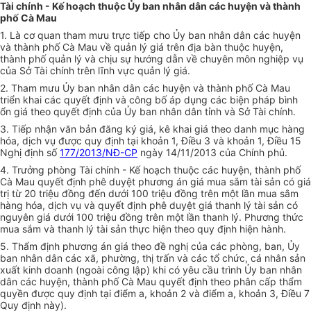
Tài chính - Kế hoạch thuộc Ủy ban nhân dân các huyện và thành
phố Cà Mau
1. Là cơ quan tham mưu trực tiếp cho Ủy ban nhân dân các huyện
và thành phố Cà Mau về quản lý giá trên địa bàn thuộc huyện,
thành phố quản lý và chịu sự hướng dẫn về chuyên môn nghiệp vụ
của Sở Tài chính trên lĩnh vực quản lý giá.
2. Tham mưu Ủy ban nhân dân các huyện và thành phố Cà Mau
triển khai các quyết định và công bố áp dụng các biện pháp bình
ổn giá theo quyết định của Ủy ban nhân dân tỉnh và Sở Tài chính.
3. Tiếp nhận văn bản đăng ký giá, kê khai giá theo danh mục hàng
hóa, dịch vụ được quy định tại khoản 1, Điều 3 và khoản 1, Điều 15
Nghị định số
177/2013/NĐ-CP
ngày 14/11/2013 của Chính phủ.
4. Trưởng phòng Tài chính - Kế hoạch thuộc các huyện, thành phố
Cà Mau quyết định phê duyệt phương án giá mua sắm tài sản có giá
trị từ 20 triệu đồng đến dưới 100 triệu đồng trên một lần mua sắm
hàng hóa, dịch vụ và quyết định phê duyệt giá thanh lý tài sản có
nguyên giá dưới 100 triệu đồng trên một lần thanh lý. Phương thức
mua sắm và thanh lý tài sản thực hiện theo quy định hiện hành.
5. Thẩm định phương án giá theo đề nghị của các phòng, ban, Ủy
ban nhân dân các xã, phường, thị trấn và các tổ chức, cá nhân sản
xuất kinh doanh (ngoài công lập) khi có yêu cầu trình Ủy ban nhân
dân các huyện, thành phố Cà Mau quyết định theo phân cấp thẩm
quyền được quy định tại điểm a, khoản 2 và điểm a, khoản 3, Điều 7
Quy định này).