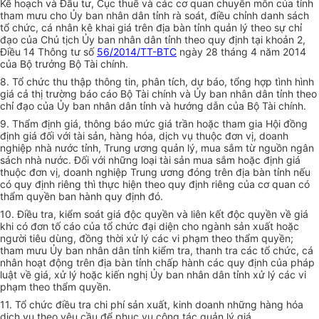
Kế hoạch và Đầu tư, Cục thuế và các cơ quan chuyên môn của tỉnh
tham mưu cho Ủy ban nhân dân tỉnh rà soát, điều chỉnh danh sách
tổ chức, cá nhân kê khai giá trên địa bàn tỉnh quản lý theo sự chỉ
đạo của Chủ tịch Ủy ban nhân dân tỉnh theo quy định tại khoản 2,
Điều 14 Thông tư số
56/2014/TT-BTC
ngày 28 tháng 4 năm 2014
của Bộ trưởng Bộ Tài chính.
8. Tổ chức thu thập thông tin, phân tích, dự báo, tổng hợp tình hình
giá cả thị trường báo cáo Bộ Tài chính và Ủy ban nhân dân tỉnh theo
chỉ đạo của Ủy ban nhân dân tỉnh và hướng dẫn của Bộ Tài chính.
9. Thẩm định giá, thông báo mức giá trần hoặc tham gia Hội đồng
định giá đối với tài sản, hàng hóa, dịch vụ thuộc đơn vị, doanh
nghiệp nhà nước tỉnh, Trung ương quản lý, mua sắm từ nguồn ngân
sách nhà nước. Đối với những loại tài sản mua sắm hoặc định giá
thuộc đơn vị, doanh nghiệp Trung ương đóng trên địa bàn tỉnh nếu
có quy định riêng thì thực hiện theo quy định riêng của cơ quan có
thẩm quyền ban hành quy định đó.
10. Điều tra, kiểm soát giá độc quyền và liên kết độc quyền về giá
khi có đơn tố cáo của tổ chức đại diện cho ngành sản xuất hoặc
người tiêu dùng, đồng thời xử lý các vi phạm theo thẩm quyền;
tham mưu Ủy ban nhân dân tỉnh kiểm tra, thanh tra các tổ chức, cá
nhân hoạt động trên địa bàn tỉnh chấp hành các quy định của pháp
luật về giá, xử lý hoặc kiến nghị Ủy ban nhân dân tỉnh xử lý các vi
phạm theo thẩm quyền.
11. Tổ chức điều tra chi phí sản xuất, kinh doanh những hàng hóa
dịch vụ theo yêu cầu để phục vụ công tác quản lý giá.