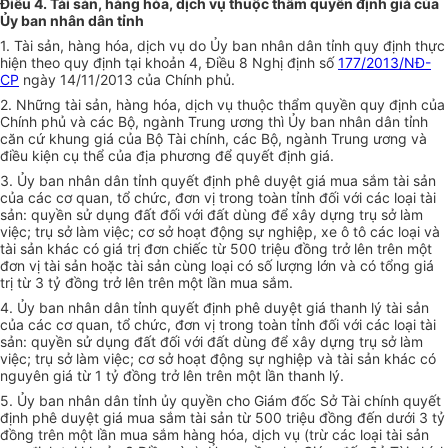
Điều 4. Tài sản, hàng hóa, dịch vụ thuộc thẩm quyền định giá của
Ủy ban nhân dân tỉnh
1. Tài sản, hàng hóa, dịch vụ do Ủy ban nhân dân tỉnh quy định thực
hiện theo quy định tại khoản 4, Điều 8 Nghị định số
177/2013/NĐ-
CP
ngày 14/11/2013 của Chính phủ.
2. Những tài sản, hàng hóa, dịch vụ thuộc thẩm quyền quy định của
Chính phủ và các Bộ, ngành Trung ương thì Ủy ban nhân dân tỉnh
căn cứ khung giá của Bộ Tài chính, các Bộ, ngành Trung ương và
điều kiện cụ thể của địa phương để quyết định giá.
3. Ủy ban nhân dân tỉnh quyết định phê duyệt giá mua sắm tài sản
của các cơ quan, tổ chức, đơn vị trong toàn tỉnh đối với các loại tài
sản: quyền sử dụng đất đối với đất dùng để xây dựng trụ sở làm
việc; trụ sở làm việc; cơ sở hoạt động sự nghiệp, xe ô tô các loại và
tài sản khác có giá trị đơn chiếc từ 500 triệu đồng trở lên trên một
đơn vị tài sản hoặc tài sản cùng loại có số lượng lớn và có tổng giá
trị từ 3 tỷ đồng trở lên trên một lần mua sắm.
4. Ủy ban nhân dân tỉnh quyết định phê duyệt giá thanh lý tài sản
của các cơ quan, tổ chức, đơn vị trong toàn tỉnh đối với các loại tài
sản: quyền sử dụng đất đối với đất dùng để xây dựng trụ sở làm
việc; trụ sở làm việc; cơ sở hoạt động sự nghiệp và tài sản khác có
nguyên giá từ 1 tỷ đồng trở lên trên một lần thanh lý.
5. Ủy ban nhân dân tỉnh ủy quyền cho Giám đốc Sở Tài chính quyết
định phê duyệt giá mua sắm tài sản từ 500 triệu đồng đến dưới 3 tỷ
đồng trên một lần mua sắm hàng hóa, dịch vụ (trừ các loại tài sản