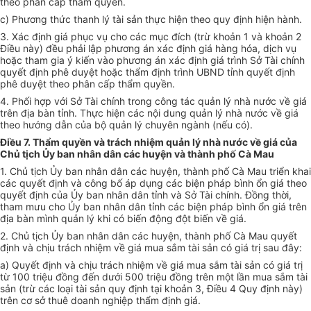
theo phân cấp thẩm quyền.
c) Phương thức thanh lý tài sản thực hiện theo quy định hiện hành.
3. Xác định giá phục vụ cho các mục đích (trừ khoản 1 và khoản 2
Điều này) đều phải lập phương án xác định giá hàng hóa, dịch vụ
hoặc tham gia ý kiến vào phương án xác định giá trình Sở Tài chính
quyết định phê duyệt hoặc thẩm định trình UBND tỉnh quyết định
phê duyệt theo phân cấp thẩm quyền.
4. Phối hợp với Sở Tài chính trong công tác quản lý nhà nước về giá
trên địa bàn tỉnh. Thực hiện các nội dung quản lý nhà nước về giá
theo hướng dẫn của bộ quản lý chuyên ngành (nếu có).
Điều 7. Thẩm quyền và trách nhiệm quản lý nhà nước về giá của
Chủ tịch Ủy ban nhân dân các huyện và thành phố Cà Mau
1. Chủ tịch Ủy ban nhân dân các huyện, thành phố Cà Mau triển khai
các quyết định và công bố áp dụng các biện pháp bình ổn giá theo
quyết định của Ủy ban nhân dân tỉnh và Sở Tài chính. Đồng thời,
tham mưu cho Ủy ban nhân dân tỉnh các biện pháp bình ổn giá trên
địa bàn mình quản lý khi có biến động đột biến về giá.
2. Chủ tịch Ủy ban nhân dân các huyện, thành phố Cà Mau quyết
định và chịu trách nhiệm về giá mua sắm tài sản có giá trị sau đây:
a) Quyết định và chịu trách nhiệm về giá mua sắm tài sản có giá trị
từ 100 triệu đồng đến dưới 500 triệu đồng trên một lần mua sắm tài
sản (trừ các loại tài sản quy định tại khoản 3, Điều 4 Quy định này)
trên cơ sở thuê doanh nghiệp thẩm định giá.