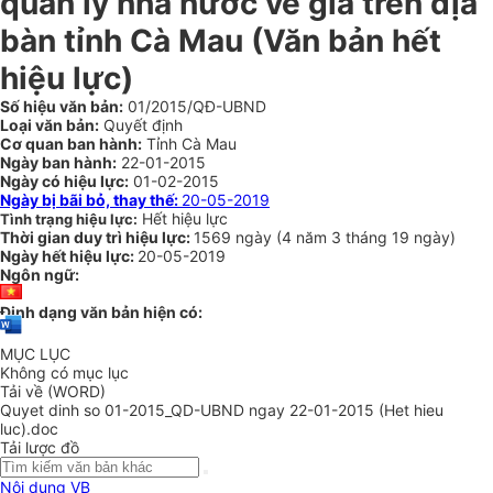
quản lý nhà nước về giá trên địa
bàn tỉnh Cà Mau
(Văn bản hết
hiệu lực)
Số hiệu văn bản:
01/2015/QĐ-UBND
Loại văn bản:
Quyết định
Cơ quan ban hành:
Tỉnh Cà Mau
Ngày ban hành:
22-01-2015
Ngày có hiệu lực:
01-02-2015
Ngày bị bãi bỏ, thay thế:
20-05-2019
Hết hiệu lực
Tình trạng hiệu lực:
Thời gian duy trì hiệu lực:
1569 ngày
(
4 năm
3 tháng
19 ngày
)
Ngày hết hiệu lực:
20-05-2019
Ngôn ngữ:
Định dạng văn bản hiện có:
MỤC LỤC
Không có mục lục
Tải về (WORD)
Quyet dinh so 01-2015_QD-UBND ngay 22-01-2015 (Het hieu
luc).doc
Tải lược đồ
Nội dung VB