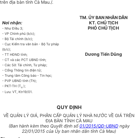
trên địa bàn tỉnh Cà Mau./.
TM. ỦY BAN NHÂN DÂN
Nơi nhận:
KT. CHỦ TỊCH
PHÓ CHỦ TỊCH
- Như Điều 3;
- VP Chính phủ (b/c);
- Bộ Tài chính (b/c);
- Cục Kiểm tra văn bản - Bộ Tư pháp
(b/c);
Dương Tiến Dũng
- TT HĐND tỉnh;
- CT và các PCT UBND tỉnh;
- Các Sở: Tài chính, Tư pháp;
- Cổng Thông tin điện tử;
- Trung tâm Công báo - Tin học;
- PVP UBND tỉnh (Th);
- PKT-TH (T
);
u
- Lưu: VT, Ktr19/01.
QUY ĐỊNH
VỀ QUẢN LÝ GIÁ, PHÂN CẤP QUẢN LÝ NHÀ NƯỚC VỀ GIÁ TRÊN
ĐỊA BÀN TỈNH CÀ MAU
(Ban hành kèm theo Quyết định số
01/2015/QĐ-UBND
ngày
22/01/2015 của Ủy ban nhân dân tỉnh Cà Mau)