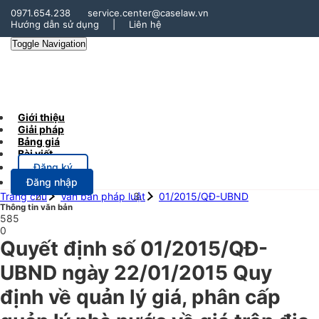
0971.654.238
service.center@caselaw.vn
Hướng dẫn sử dụng
|
Liên hệ
Toggle Navigation
Giới thiệu
Giải pháp
Bảng giá
Bài viết
Đăng ký
Đăng nhập
Trang chủ
Văn bản pháp luật
01/2015/QĐ-UBND
Thông tin văn bản
585
0
Quyết định số 01/2015/QĐ-
UBND ngày 22/01/2015 Quy
định về quản lý giá, phân cấp