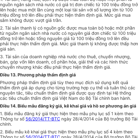
nguồn ngân sách nhà nước có giá trị đơn chiếc từ 100 triệu đồng trở
lên hoặc mua một lần cùng một loại tài sản với số lượng lớn từ 100
triệu đồng trở lên đều phải thực hiện thẩm định giá. Mức giá mua
sắm không được vượt giá trần.
2. Tài sản thanh lý có nguồn gốc được mua toàn bộ hoặc một phần
từ nguồn ngân sách nhà nước có nguyên giá đơn chiếc từ 100 triệu
đồng trở lên hoặc tổng nguyên giá từ 100 triệu đồng trở lên đều
phải thực hiện thẩm định giá. Mức giá thanh lý không được thấp hơn
giá sàn.
3. Tài sản của doanh nghiệp nhà nước cho thuê, chuyển nhượng,
bán, góp vốn liên doanh, cổ phần hóa, giải thể và các hình thức
chuyển nhượng khác đều phải thực hiện thẩm định giá.
Điều 13. Phương pháp thẩm định giá
Phương pháp thẩm định giá tùy theo mục đích sử dụng kết quả
thẩm định giá áp dụng cho từng trường hợp cụ thể và tuân thủ các
nguyên tắc, tiêu chuẩn thẩm định giá được quy định tại Hệ thống
các tiêu chuẩn thẩm định giá Việt Nam do Bộ Tài chính ban hành.
Điều 14. Biểu mẫu đăng ký giá, kê khai giá và hồ sơ phương án giá
1. Biểu mẫu đăng ký giá thực hiện theo mẫu phụ lục số 1 kèm theo
Thông tư số
56/2014/TT-BTC
ngày 28/4/2014 của Bộ trưởng Bộ Tài
chính.
2. Biểu mẫu kê khai giá thực hiện theo mẫu phụ lục số 4 kèm theo
Thông tư số
56/2014/TT-BTC
ngày 28/4/2014 của Bộ trưởng Bộ Tài