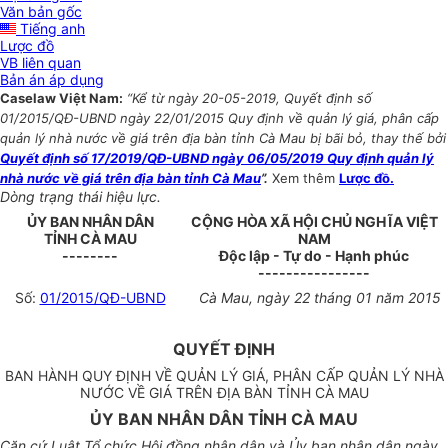
Văn bản gốc
Tiếng anh
Lược đồ
VB liên quan
Bản án áp dụng
Caselaw Việt Nam:
“Kể từ ngày 20-05-2019, Quyết định số
01/2015/QĐ-UBND ngày 22/01/2015 Quy định về quản lý giá, phân cấp
quản lý nhà nước về giá trên địa bàn tỉnh Cà Mau bị bãi bỏ, thay thế bởi
Quyết định số 17/2019/QĐ-UBND ngày 06/05/2019 Quy định quản lý
nhà nước về giá trên địa bàn tỉnh Cà Mau
”.
Xem thêm
Lược đồ.
Dòng trạng thái hiệu lực.
ỦY BAN NHÂN DÂN
CỘNG HÒA XÃ HỘI CHỦ NGHĨA VIỆT
TỈNH CÀ MAU
NAM
--------
Độc lập - Tự do - Hạnh phúc
----------------
Số:
01/2015/QĐ-UBND
Cà Mau, ngày 22 tháng 01 năm 2015
QUYẾT ĐỊNH
BAN HÀNH QUY ĐỊNH VỀ QUẢN LÝ GIÁ, PHÂN CẤP QUẢN LÝ NHÀ
NƯỚC VỀ GIÁ TRÊN ĐỊA BÀN TỈNH CÀ MAU
ỦY BAN NHÂN DÂN TỈNH CÀ MAU
Căn cứ Luật Tổ chức Hội đồng nhân dân và Ủy ban nhân dân ngày