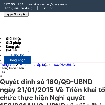
0971.654.238
service.center@caselaw.vn
Hướng dẫn sử dụng
|
Liên hệ
Toggle Navigation
Giới thiệu
Giải pháp
Bảng giá
Bài viết
Đăng ký
Đăng nhập
Trang chủ
Văn bản pháp luật
180/QĐ-UBND
Thông tin văn bản
114
0
Quyết định số 180/QĐ-UBND
ngày 21/01/2015 Về Triển khai tổ
chức thực hiện Nghị quyết