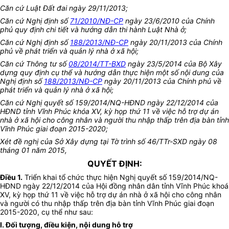
Căn cứ Luật Đất đai ngày 29/11/2013;
Căn cứ Nghị định số
71/2010/NĐ-CP
ngày 23/6/2010 của Chính
phủ quy định chi tiết và hướng dẫn thi hành Luật Nhà ở;
Căn cứ Nghị định số
188/2013/NĐ-CP
ngày 20/11/2013 của Chính
phủ về phát triển và quản lý nhà ở xã hội;
Căn cứ Thông tư số
08/2014/TT-BXD
ngày 23/5/2014 của Bộ Xây
dựng quy định cụ thể và hướng dẫn thực hiện một số nội dung của
Nghị định số
188/2013/NĐ-CP
ngày 20/11/2013 của Chính phủ về
phát triển và quản lý nhà ở xã hội;
Căn cứ Nghị quyết số 159/2014/NQ-HĐND ngày 22/12/2014 của
HĐND tỉnh Vĩnh Phúc khóa XV, kỳ họp thứ 11 về việc hỗ trợ dự án
nhà ở xã hội cho công nhân và người thu nhập thấp trên địa bàn tỉnh
Vĩnh Phúc giai đoạn 2015-2020;
Xét đề nghị của Sở Xây dựng tại Tờ trình số 46/TTr-SXD ngày 08
tháng 01 năm 2015,
QUYẾT ĐỊNH:
Điều 1.
Triển khai
tổ chức thực hiện Nghị quyết số 159/2014/NQ-
HĐND ngày 22/12/2014 của Hội đồng nhân dân tỉnh Vĩnh Phúc khoá
XV, kỳ họp thứ 11 về việc hỗ trợ dự án nhà ở xã hội cho công nhân
và người có thu nhập thấp trên địa bàn tỉnh Vĩnh Phúc giai đoạn
2015-2020
, cụ thể như sau:
I. Đối tượng, điều kiện, nội dung hỗ trợ