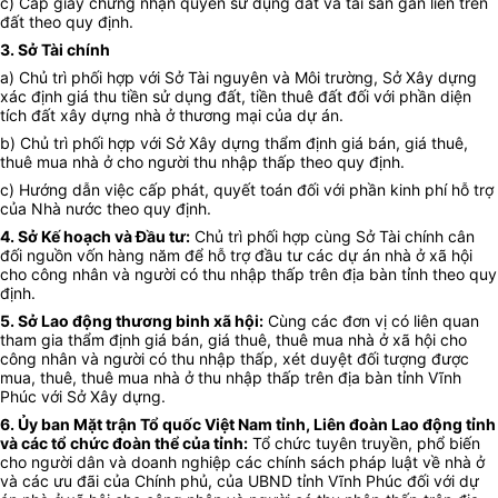
c) Cấp giấy chứng nhận quyền sử dụng đất và tài sản gắn liền trên
đất theo quy định.
3. Sở Tài chính
a) Chủ trì phối hợp với Sở Tài nguyên và Môi trường, Sở Xây dựng
xác định giá thu tiền sử dụng đất, tiền thuê đất đối với phần diện
tích đất xây dựng nhà ở thương mại của dự án.
b) Chủ trì phối hợp với Sở Xây dựng thẩm định giá bán, giá thuê,
thuê mua nhà ở cho người thu nhập thấp theo quy định.
c) Hướng dẫn việc cấp phát, quyết toán đối với phần kinh phí hỗ trợ
của Nhà nước theo quy định.
4. Sở Kế hoạch và Đầu tư:
Chủ trì phối hợp cùng Sở Tài chính cân
đối nguồn vốn hàng năm để hỗ trợ đầu tư các dự án nhà ở xã hội
cho công nhân và người có thu nhập thấp trên địa bàn tỉnh theo quy
định.
5. Sở Lao động thương binh xã hội:
Cùng các đơn vị có liên quan
t
ham gia thẩm định giá bán, giá thuê, thuê mua nhà ở xã hội cho
công nhân và người có thu nhập thấp,
xét duyệt đối tượng được
mua, thuê, thuê mua nhà ở thu nhập thấp trên địa bàn tỉnh Vĩnh
Phúc với Sở Xây dựng.
6. Ủy ban Mặt trận Tổ quốc Việt Nam tỉnh, Liên đoàn Lao động tỉnh
và các tổ chức đoàn thể của tỉnh:
Tổ chức tuyên truyền, phổ biến
cho người dân và doanh nghiệp các chính sách pháp luật về nhà ở
và các ưu đãi của Chính phủ, của UBND tỉnh Vĩnh Phúc đối với dự