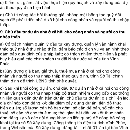
c) Kiểm tra, giám sát việc thực hiện quy hoạch và xây dựng của dự
án theo quy định hiện hành.
d) Chủ trì công tác bồi thường giải phóng mặt bằng tạo quỹ đất
sạch để phát triển nhà ở xã hội cho công nhân và người có thu nhập
thấp.
9. Chủ đầu tư dự án nhà ở xã hội cho công nhân và người có thu
nhập thấp
a) Có trách nhiệm quản lý đầu tư xây dựng, quản lý vận hành khai
thác quỹ nhà ở thu nhập thấp, đảm bảo các dịch vụ và an ninh theo
đảm bảo quy định của pháp luật; có trách nhiệm thực hiện và phát
huy hiệu quả các chính sách ưu đãi Nhà nước và của tỉnh Vĩnh
Phúc.
b) Xây dựng giá bán, giá thuê, thuê mua nhà ở xã hội cho công
nhân và người có thu nhập thấp theo quy định, trình Sở Tài chính
thẩm định để trình UBND tỉnh phê duyệt.
c) Sau khi khởi công dự án, chủ đầu tư dự án nhà ở xã hội cho công
nhân và người có thu nhập thấp có trách nhiệm cung cấp các thông
tin liên quan đến dự án (tên dự án, chủ đầu tư dự án; địa chỉ liên lạc,
địa chỉ nộp đơn đăng ký; địa điểm xây dựng dự án; tiến độ thực
hiện dự án; số lượng căn hộ bao gồm: số căn để bán, số căn cho
thuê, số căn hộ cho thuê mua; thời gian bắt đầu và kết thúc nhận
đơn đăng ký và các nội dung khác có liên quan) để công bố công
khai tại trụ sở Sở Xây dựng, Cổng thông tin điện tử tỉnh Vĩnh Phúc,
trang Website của Sở Xây dựng; đăng tải ít nhất 01 lần tại báo Vĩnh