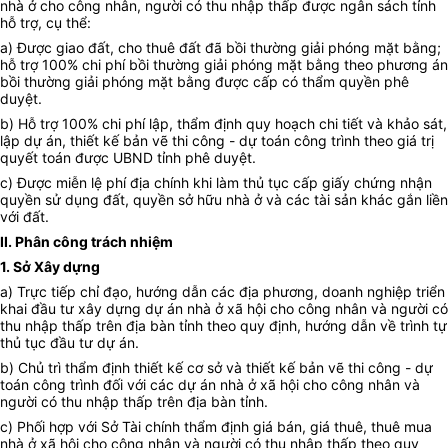
nhà ở cho công nhân, người có thu nhập thấp được ngân sách tỉnh
hỗ trợ, cụ thể:
a) Được giao đất, cho thuê đất đã bồi thường giải phóng mặt bằng;
hỗ trợ 100% chi phí bồi thường giải phóng mặt bằng theo phương án
bồi thường giải phóng mặt bằng được cấp có thẩm quyền phê
duyệt.
b) Hỗ trợ 100% chi phí lập, thẩm định quy hoạch chi tiết và khảo sát,
lập dự án, thiết kế bản vẽ thi công - dự toán công trình theo giá trị
quyết toán được UBND tỉnh phê duyệt.
c) Được miễn lệ phí địa chính khi làm thủ tục cấp giấy chứng nhận
quyền sử dụng đất, quyền sở hữu nhà ở và các tài sản khác gắn liền
với đất.
II. Phân công trách nhiệm
1. Sở Xây dựng
a) Trực tiếp chỉ đạo, hướng dẫn các địa phương, doanh nghiệp triển
khai đầu tư xây dựng dự án nhà ở xã hội cho công nhân và người có
thu nhập thấp trên địa bàn tỉnh theo quy định, hướng dẫn về trình tự
thủ tục đầu tư dự án.
b) Chủ trì thẩm định thiết kế cơ sở và thiết kế bản vẽ thi công - dự
toán công trình đối với các dự án nhà ở xã hội cho công nhân và
người có thu nhập thấp trên địa bàn tỉnh.
c) Phối hợp với Sở Tài chính thẩm định giá bán, giá thuê, thuê mua
nhà ở xã hội cho công nhân và người có thu nhập thấp theo quy