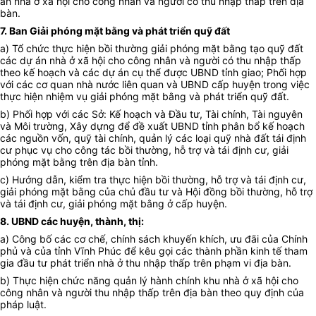
án nhà ở xã hội cho công nhân và người có thu nhập thấp trên địa
bàn.
7. Ban Giải phóng mặt bằng và phát triển quỹ đất
a) Tổ chức thực hiện bồi thường giải phóng mặt bằng tạo quỹ đất
các dự án nhà ở xã hội cho công nhân và người có thu nhập thấp
theo kế hoạch và các dự án cụ thể được UBND tỉnh giao; Phối hợp
với các cơ quan nhà nước liên quan và UBND cấp huyện trong việc
thực hiện nhiệm vụ giải phóng mặt bằng và phát triển quỹ đất.
b) Phối hợp với các Sở: Kế hoạch và Đầu tư, Tài chính, Tài nguyên
và Môi trường, Xây dựng để đề xuất UBND tỉnh phân bổ kế hoạch
các nguồn vốn, quỹ tài chính, quản lý các loại quỹ nhà đất tái định
cư phục vụ cho công tác bồi thường, hỗ trợ và tái định cư, giải
phóng mặt bằng trên địa bàn tỉnh.
c) Hướng dẫn, kiểm tra thực hiện bồi thường, hỗ trợ và tái định cư,
giải phóng mặt bằng của chủ đầu tư và Hội đồng bồi thường, hỗ trợ
và tái định cư, giải phóng mặt bằng ở cấp huyện.
8. UBND các huyện, thành, thị:
a) Công bố các cơ chế, chính sách khuyến khích, ưu đãi của Chính
phủ và của tỉnh Vĩnh Phúc để kêu gọi các thành phần kinh tế tham
gia đầu tư phát triển nhà ở thu nhập thấp trên phạm vi địa bàn.
b) Thực hiện chức năng quản lý hành chính khu nhà ở xã hội cho
công nhân và người thu nhập thấp trên địa bàn theo quy định của
pháp luật.