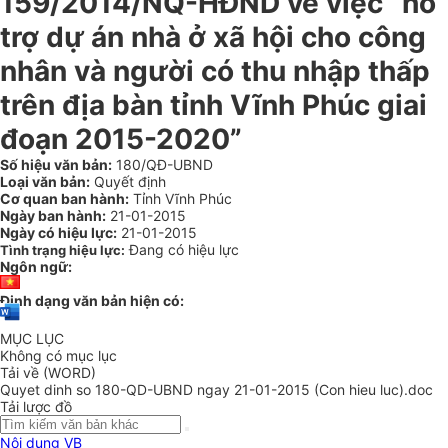
159/2014/NQ-HĐND về việc “hỗ
trợ dự án nhà ở xã hội cho công
nhân và người có thu nhập thấp
trên địa bàn tỉnh Vĩnh Phúc giai
đoạn 2015-2020”
Số hiệu văn bản:
180/QĐ-UBND
Loại văn bản:
Quyết định
Cơ quan ban hành:
Tỉnh Vĩnh Phúc
Ngày ban hành:
21-01-2015
Ngày có hiệu lực:
21-01-2015
Đang có hiệu lực
Tình trạng hiệu lực:
Ngôn ngữ:
Định dạng văn bản hiện có:
MỤC LỤC
Không có mục lục
Tải về (WORD)
Quyet dinh so 180-QD-UBND ngay 21-01-2015 (Con hieu luc).doc
Tải lược đồ
Nội dung VB