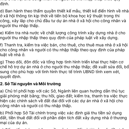
định.
d) Ban hành theo thẩm quyền thiết kế mẫu, thiết kế điển hình về nhà
ở xã hội thông tin kịp thời về tiến bộ khoa học kỹ thuật trong thi
công, xây lắp cho chủ đầu tư dự án nhà ở xã hội cho công nhân và
người thu nhập thấp.
e) Kiểm tra nhà nước về chất lượng công trình xây dựng nhà ở cho
người thu nhập thấp theo quy định của pháp luật về xây dựng.
f) Thanh tra, kiểm tra việc bán, cho thuê, cho thuê mua nhà ở xã hội
cho công nhân và người có thu nhập thấp theo quy định của pháp
luật về nhà ở.
g) Theo dõi, đôn đốc và tổng hợp tình hình triển khai thực hiện cơ
chế hỗ trợ dự án nhà ở cho người thu nhập thấp; đề xuất sửa đổi, bổ
sung cho phù hợp với tình hình thực tế trình UBND tỉnh xem xét,
quyết định.
2. Sở Tài nguyên và Môi trường
a) Chủ trì phối hợp với các Sở, Ngành liên quan hướng dẫn thủ tục
giải phóng mặt bằng; thu hồi, giao đất; kiểm tra, thanh tra việc thực
hiện các chính sách về đất đai đối với các dự án nhà ở xã hội cho
công nhân và người có thu nhập thấp.
b) Phối hợp Sở Tài chính trong việc xác định giá thu tiền sử dụng
đất, tiền thuê đất đối với phần diện tích đất xây dựng nhà ở thương
mại của dự án.