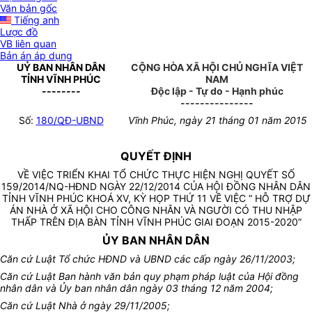
Văn bản gốc
Tiếng anh
Lược đồ
VB liên quan
Bản án áp dụng
UỶ BAN NHÂN DÂN
CỘNG HÒA XÃ HỘI CHỦ NGHĨA VIỆT
TỈNH VĨNH PHÚC
NAM
--------
Độc lập - Tự do - Hạnh phúc
---------------
Số:
180/QĐ-UBND
Vĩnh Phúc, ngày 21 tháng 01 năm 2015
QUYẾT ĐỊNH
VỀ VIỆC TRIỂN KHAI TỔ CHỨC THỰC HIỆN NGHỊ QUYẾT SỐ
159/2014/NQ-HĐND NGÀY 22/12/2014 CỦA HỘI ĐỒNG NHÂN DÂN
TỈNH VĨNH PHÚC KHOÁ XV, KỲ HỌP THỨ 11 VỀ VIỆC “ HỖ TRỢ DỰ
ÁN NHÀ Ở XÃ HỘI CHO CÔNG NHÂN VÀ NGƯỜI CÓ THU NHẬP
THẤP TRÊN ĐỊA BÀN TỈNH VĨNH PHÚC GIAI ĐOẠN 2015-2020”
ỦY BAN NHÂN DÂN
Căn cứ Luật Tổ chức HĐND và UBND các cấp ngày 26/11/2003;
Căn cứ Luật Ban hành văn bản quy phạm pháp luật của Hội đồng
nhân dân và Ủy ban nhân dân ngày 03 tháng 12 năm 2004;
Căn cứ Luật Nhà ở ngày 29/11/2005;