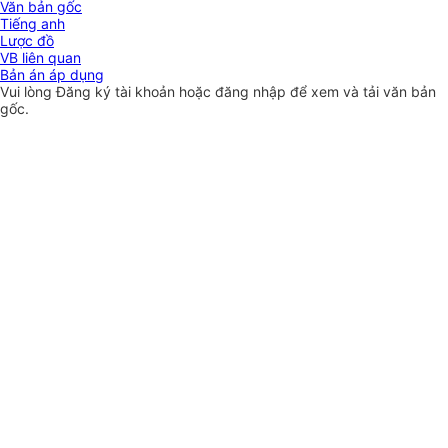
Văn bản gốc
Tiếng anh
Lược đồ
VB liên quan
Bản án áp dụng
Vui lòng
Đăng ký
tài khoản hoặc
đăng nhập
để xem và tải văn bản
gốc.