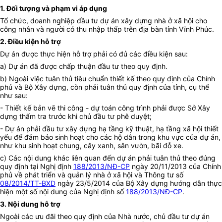
1. Đối tượng và phạm vi áp dụng
Tổ chức, doanh nghiệp đầu tư dự án xây dựng nhà ở xã hội cho
công nhân và người có thu nhập thấp trên địa bàn tỉnh Vĩnh Phúc.
2. Điều kiện hỗ trợ
Dự án được thực hiện hỗ trợ phải có đủ các điều kiện sau:
a) Dự án đã được chấp thuận đầu tư theo quy định.
b) Ngoài việc tuân thủ tiêu chuẩn thiết kế theo quy định của Chính
phủ và Bộ Xây dựng, còn phải tuân thủ quy định của tỉnh, cụ thể
như sau:
- Thiết kế bản vẽ thi công - dự toán công trình phải được Sở Xây
dựng thẩm tra trước khi chủ đầu tư phê duyệt;
- Dự án phải đầu tư xây dựng hạ tầng kỹ thuật, hạ tầng xã hội thiết
yếu để đảm bảo sinh hoạt cho các hộ dân trong khu vực của dự án,
như khu sinh hoạt chung, cây xanh, sân vườn, bãi đỗ xe.
c) Các nội dung khác liên quan đến dự án phải tuân thủ theo đúng
quy định tại Nghị định
188/2013/NĐ-CP
ngày 20/11/2013 của Chính
phủ về phát triển và quản lý nhà ở xã hội và Thông tư số
08/2014/TT-BXD
ngày 23/5/2014 của Bộ Xây dựng hướng dẫn thực
hiện một số nội dung của Nghị định số
188/2013/NĐ-CP
.
3. Nội dung hỗ trợ
Ngoài các ưu đãi theo quy định của Nhà nước, chủ đầu tư dự án