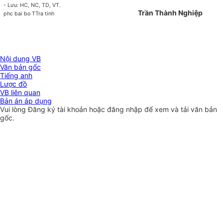
- Lưu: HC, NC, TD, VT.
Trần Thành Nghiệp
phc bai bo TTra tinh
Nội dung VB
Văn bản gốc
Tiếng anh
Lược đồ
VB liên quan
Bản án áp dụng
Vui lòng
Đăng ký
tài khoản hoặc
đăng nhập
để xem và tải văn bản
gốc.