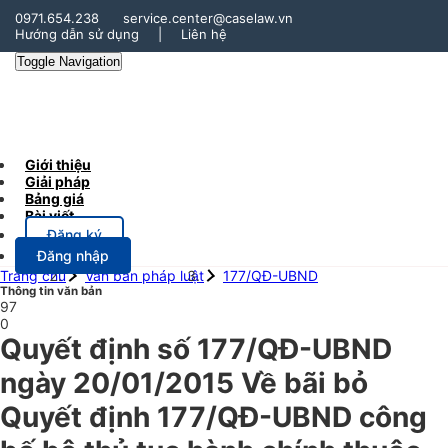
0971.654.238
service.center@caselaw.vn
Hướng dẫn sử dụng
|
Liên hệ
Toggle Navigation
Giới thiệu
Giải pháp
Bảng giá
Bài viết
Đăng ký
Đăng nhập
Trang chủ
Văn bản pháp luật
177/QĐ-UBND
Thông tin văn bản
97
0
Quyết định số 177/QĐ-UBND
ngày 20/01/2015 Về bãi bỏ
Quyết định 177/QĐ-UBND công