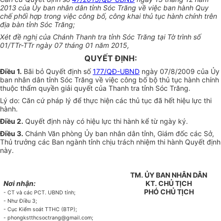
2013 của Ủy ban nhân dân tỉnh Sóc Trăng về việc ban hành Quy
chế phối hợp trong việc công bố, công khai thủ tục hành chính trên
địa bàn tỉnh Sóc Trăng;
Xét đề nghị của Chánh Thanh tra tỉnh Sóc Trăng tại Tờ trình số
01/TTr-TTr ngày 07 tháng 01 năm 2015,
QUYẾT ĐỊNH:
Điều 1.
Bãi bỏ Quyết định số
177/QĐ-UBND
ngày 07/8/2009 của Ủy
ban nhân dân tỉnh Sóc Trăng về việc công bố bộ thủ tục hành chính
thuộc thẩm quyền giải quyết của Thanh tra tỉnh Sóc Trăng.
Lý do: Căn cứ pháp lý để thực hiện các thủ tục đã hết hiệu lực thi
hành.
Điều 2.
Quyết định này có hiệu lực thi hành kể từ ngày ký.
Điều 3.
Chánh Văn phòng Ủy ban nhân dân tỉnh, Giám đốc các Sở,
Thủ trưởng các Ban ngành tỉnh chịu trách nhiệm thi hành Quyết định
này.
TM. ỦY BAN NHÂN DÂN
Nơi nhận:
KT. CHỦ TỊCH
PHÓ CHỦ TỊCH
- CT và các PCT. UBND tỉnh;
- Như Điều 3;
- Cục Kiểm soát TTHC (BTP);
- phongkstthcsoctrang@gmail.com;