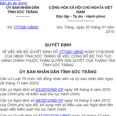
Bản án áp dụng
ỦY BAN NHÂN DÂN
CỘNG HÒA XÃ HỘI CHỦ NGHĨA VIỆT
TỈNH SÓC TRĂNG
NAM
--------
Độc lập - Tự do - Hạnh phúc
---------------
Số:
177/QĐ-UBND
Sóc Trăng, ngày 20 tháng 01 năm
2015
QUYẾT ĐỊNH
VỀ VIỆC BÃI BỎ QUYẾT ĐỊNH SỐ
177/QĐ-UBND
NGÀY 07/8/2009
CỦA UBND TỈNH SÓC TRĂNG VỀ VIỆC CÔNG BỐ BỘ THỦ TỤC
HÀNH CHÍNH THUỘC THẨM QUYỀN GIẢI QUYẾT CỦA THANH TRA
TỈNH SÓC TRĂNG
ỦY BAN NHÂN DÂN TỈNH SÓC TRĂNG
Căn cứ Luật Tổ chức Hội đồng nhân dân và Ủy ban nhân dân ngày
26 tháng 11 năm 2003;
Căn cứ Nghị định số
63/2010/NĐ-CP
ngày 08 tháng 6 năm 2010
của Chính phủ về kiểm soát thủ tục hành chính;
Căn cứ Nghị định số
48/2013/NĐ-CP
ngày 14 tháng 5 năm 2013
của Chính phủ sửa đổi, bổ sung một số điều của các Nghị định liên
quan đến kiểm soát thủ tục hành chính;
Căn cứ Quyết định số
47/2013/QĐ-UBND
ngày 13 tháng 12 năm