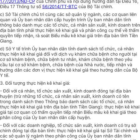
177/2013/NĐ-CP
của Chính phủ và nội dung hướng dẫn tại Điều 16,
Điều 17 Thông tư số
56/2014/TT-BTC
của Bộ Tài chính.
c) Sở Tài chính chủ trì cùng các sở quản lý ngành, các cơ quan liên
quan và Ủy ban nhân dân cấp huyện trình Ủy ban nhân dân tỉnh
thông báo danh mục các tổ chức, cá nhân sản xuất, kinh doanh trên
địa bàn tỉnh phải thực hiện kê khai giá và phân công cụ thể về thẩm
quyền tiếp nhận, rà soát Biểu mẫu kê khai giá trên địa bàn tỉnh Tiền
Giang.
d) Sở Y tế trình Ủy ban nhân dân tỉnh danh sách tổ chức, cá nhân
thực hiện kê khai giá đối với dịch vụ khám chữa bệnh cho người tại
cơ sở khám bệnh, chữa bệnh tư nhân, khám chữa bệnh theo yêu
cầu tại cơ sở khám bệnh, chữa bệnh của Nhà nước, tiếp nhận và
hướng dẫn các đơn vị thực hiện kê khai giá theo hướng dẫn của Bộ
Y tế.
3. Đối tượng thực hiện kê khai giá:
- Đối với cá nhân, tổ chức sản xuất, kinh doanh đóng tại địa bàn
huyện (trừ những tổ chức, cá nhân sản xuất, kinh doanh có tên
trong danh sách theo Thông báo danh sách các tổ chức, cá nhân
thực hiện kê khai giá trên địa bàn tỉnh Tiền Giang): thực hiện kê khai
giá tại cơ quan có thẩm quyền tiếp nhận Biểu mẫu kê khai giá theo
phân công của Ủy ban nhân dân cấp huyện.
- Đối với các doanh nghiệp, tổ chức sản xuất, kinh doanh có trụ sở
chính đóng tại địa bàn tỉnh: thực hiện kê khai giá tại Sở Tài chính và
các sở quản lý ngành theo phân công của Ủy ban nhân dân tỉnh