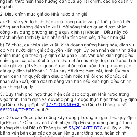
ngành: thực hiện theo hướng dẫn của Bộ Tài chính, các bộ quản lý
ngành.
2. Điều chỉnh mức giá do Nhà nước định giá:
a) Khi các yếu tố hình thành giá trong nước và giá thế giới có biến
động ảnh hưởng đến sản xuất, đời sống thì cơ quan được phân
công xây dựng phương án giá quy định tại Khoản 1 Điều này có
trách nhiệm trình Ủy ban nhân dân tỉnh xem xét, điều chỉnh giá;
b) Tổ chức, cá nhân sản xuất, kinh doanh những hàng hóa, dịch vụ
do Nhà nước định giá có quyền kiến nghị Ủy ban nhân dân tỉnh điều
chỉnh mức giá theo quy định của pháp luật. Văn bản kiến nghị điều
chỉnh giá của các tổ chức, cá nhân phải nêu rõ lý do, cơ sở xác định
mức giá và gửi về cơ quan được phân công xây dựng phương án
giá quy định tại Khoản 1 Điều này để được xem xét, trình Ủy ban
nhân dân tỉnh quyết định điều chỉnh hoặc trả lời cho tổ chức, cá
nhân sản xuất, kinh doanh bằng văn bản nếu kiến nghị điều chỉnh
giá không hợp lý.
3. Quy trình phối hợp thực hiện của các cơ quan Nhà nước trong
việc trình, thẩm định và quyết định giá được thực hiện theo quy định
tại Điều 9 Nghị định số
177/2013/NĐ-CP
và Điều 9 Thông tư số
56/2014/TT-BTC
cụ thể:
a) Cơ quan được phân công xây dựng phương án giá theo quy định
tại Khoản 1 Điều này có trách nhiệm lập Hồ sơ phương án giá theo
hướng dẫn tại Điều 9 Thông tư số
56/2014/TT-BTC
gửi lấy ý kiến
bằng văn bản của các cơ quan liên quan; tổng hợp, hoàn chỉnh