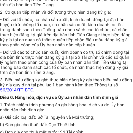
trên địa bàn tỉnh Tiền Giang.
2. Cơ quan tiếp nhận và đối tượng thực hiện đăng ký giá:
- Đối với tổ chức, cá nhân sản xuất, kinh doanh đóng tại địa bàn
huyện (trừ những tổ chức, cá nhân sản xuất, kinh doanh có tên
trong danh sách theo Thông báo danh sách các tổ chức, cá nhân
thực hiện đăng ký giá trên địa bàn tỉnh Tiền Giang): thực hiện đăng
ký giá tại cơ quan có thẩm quyền tiếp nhận Biểu mẫu đăng ký giá
theo phân công của Ủy ban nhân dân cấp huyện.
- Đối với các tổ chức sản xuất, kinh doanh có trụ sở chính đóng tại
địa bàn tỉnh: thực hiện đăng ký giá tại Sở Tài chính và các sở quản
lý ngành theo phân công của Ủy ban nhân dân tỉnh Tiền Giang tại
Thông báo danh sách các tổ chức, cá nhân thực hiện đăng ký giá
trên địa bàn tỉnh Tiền Giang.
3. Biểu mẫu đăng ký giá: thực hiện đăng ký giá theo biểu mẫu đăng
ký giá quy định tại phụ lục 1 ban hành kèm theo Thông tư số
56/2014/TT-BTC
.
Điều 6. Hàng hóa, dịch vụ do Ủy ban nhân dân tỉnh định giá
1. Trách nhiệm trình phương án giá hàng hóa, dịch vụ do Ủy ban
nhân dân tỉnh định giá:
a) Giá các loại đất: Sở Tài nguyên và Môi trường;
b) Đơn giá cho thuê đất: Cục Thuế tỉnh;
c) Đơn giá cho thuê mặt nước: Sở Tài chính;