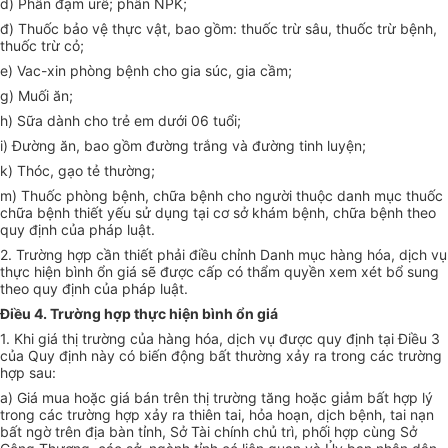
d) Phân đạm urê; phân NPK;
đ) Thuốc bảo vệ thực vật, bao gồm: thuốc trừ sâu, thuốc trừ bệnh,
thuốc trừ cỏ;
e) Vac-xin phòng bệnh cho gia súc, gia cầm;
g) Muối ăn;
h) Sữa dành cho trẻ em dưới 06 tuổi;
i) Đường ăn, bao gồm đường trắng và đường tinh luyện;
k) Thóc, gạo tẻ thường;
m) Thuốc phòng bệnh, chữa bệnh cho người thuộc danh mục thuốc
chữa bệnh thiết yếu sử dụng tại cơ sở khám bệnh, chữa bệnh theo
quy định của pháp luật.
2. Trường hợp cần thiết phải điều chỉnh Danh mục hàng hóa, dịch vụ
thực hiện bình ổn giá sẽ được cấp có thẩm quyền xem xét bổ sung
theo quy định của pháp luật.
Điều 4. Trường hợp thực hiện bình ổn giá
1. Khi giá thị trường của hàng hóa, dịch vụ được quy định tại Điều 3
của Quy định này có biến động bất thường xảy ra trong các trường
hợp sau:
a) Giá mua hoặc giá bán trên thị trường tăng hoặc giảm bất hợp lý
trong các trường hợp xảy ra thiên tai, hỏa hoạn, dịch bệnh, tai nạn
bất ngờ trên địa bàn tỉnh, Sở Tài chính chủ trì, phối hợp cùng Sở