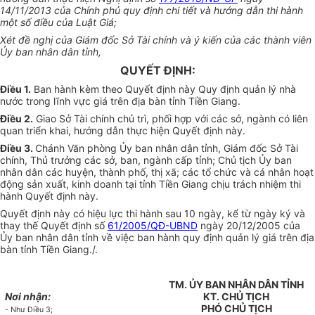
14/11/2013 của Chính phủ quy định chi tiết và hướng dẫn thi hành
một số điều của Luật Giá;
Xét đề nghị của Giám đốc Sở Tài chính và ý kiến của các thành viên
Ủy ban nhân dân tỉnh,
QUYẾT ĐỊNH:
Điều 1.
Ban hành kèm theo Quyết định này Quy định quản lý nhà
nước trong lĩnh vực giá trên địa bàn tỉnh Tiền Giang.
Điều 2.
Giao Sở Tài chính chủ trì, phối hợp với các sở, ngành có liên
quan triển khai, hướng dẫn thực hiện Quyết định này.
Điều 3.
Chánh Văn phòng Ủy ban nhân dân tỉnh, Giám đốc Sở Tài
chính, Thủ trưởng các sở, ban, ngành cấp tỉnh; Chủ tịch Ủy ban
nhân dân các huyện, thành phố, thị xã; các tổ chức và cá nhân hoạt
động sản xuất, kinh doanh tại tỉnh Tiền Giang chịu trách nhiệm thi
hành Quyết định này.
Quyết định này có hiệu lực thi hành sau 10 ngày, kể từ ngày ký và
thay thế Quyết định số
61/2005/QĐ-UBND
ngày 20/12/2005 của
Ủy ban nhân dân tỉnh về việc ban hành quy định quản lý giá trên địa
bàn tỉnh Tiền Giang./.
TM. ỦY BAN NHÂN DÂN TỈNH
Nơi nhận:
KT. CHỦ TỊCH
PHÓ CHỦ TỊCH
- Như Điều 3;