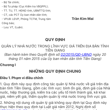
-
Bộ Tài chính;
-
Bộ Tư pháp (Cục Kiểm tra VBQPPL);
-
TT. TU, TT. HĐND tỉnh, UBMTTQ tỉnh;
- CT, các PCT Ủy ban nhân dân tỉnh;
Trần Kim Mai
- VPUB: LĐVP, Phòng TCTM, Trung tâm
Công báo;
- Lưu: VT, (Luân).
QUY ĐỊNH
QUẢN LÝ NHÀ NƯỚC TRONG LĨNH VỰC GIÁ TRÊN ĐỊA BÀN TỈNH
TIỀN GIANG
(Ban hành kèm theo Quyết định số
02/2015/QĐ-UBND
ngày 20
tháng 01 năm 2015 của Ủy ban nhân dân tỉnh Tiền Giang)
Chương I
NHỮNG QUY ĐỊNH CHUNG
Điều 1. Phạm vi điều chỉnh
1. Quy định này quy định công tác quản lý Nhà nước về giá trên địa
bàn tỉnh Tiền Giang, gồm các lĩnh vực: bình ổn giá, định giá của Nhà
nước, hiệp thương giá, kiểm tra các yếu tố hình thành giá, kê khai
giá, niêm yết giá, thẩm quyền quản lý nhà nước trong lĩnh vực giá.
2. Những nội dung về quản lý giá không quy định tại Quy định này
thực hiện theo quy định tại Luật giá năm 2012, Nghị định số