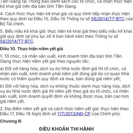
Tiền Giang tại Thông báo danh sách các tổ chức, cá nhân thực hiện
kê khai giá trên địa bàn tỉnh Tiền Giang.
4. Cách thức thực hiện kê khai giá và quy trình tiếp nhận thực hiện
theo quy định tại Điều 15, Điều 16 Thông tư số
56/2014/TT-BTC
của
Bộ Tài chính.
5. Biểu mẫu kê khai giá: thực hiện kê khai giá theo biểu mẫu kê khai
giá quy định tại phụ lục số 4 ban hành kèm theo Thông tư số
56/2014/TT-BTC
.
Điều 10. Thực hiện niêm yết giá
1. Tổ chức, cá nhân sản xuất, kinh doanh trên địa bàn tỉnh Tiền
Giang thực hiện niêm yết giá theo nguyên tắc:
a) Đối với hàng hóa, dịch vụ do Nhà nước định giá thì tổ chức, cá
nhân sản xuất, kinh doanh phải niêm yết đúng giá do cơ quan Nhà
nước có thẩm quyền quy định và mua, bán đúng giá niêm yết;
b) Đối với hàng hóa, dịch vụ không thuộc danh mục hàng hóa, dịch
vụ do Nhà nước định giá thì niêm yết theo giá do tổ chức, cá nhân
sản xuất, kinh doanh quyết định và không được mua, bán cao hơn
giá niêm yết.
2. Địa điểm niêm yết giá và cách thức niêm yết giá: thực hiện theo
Điều 17, Điều 18 Nghị định số
177/2013/NĐ-CP
của Chính phủ.
Chương III
ĐIỀU KHOẢN THI HÀNH