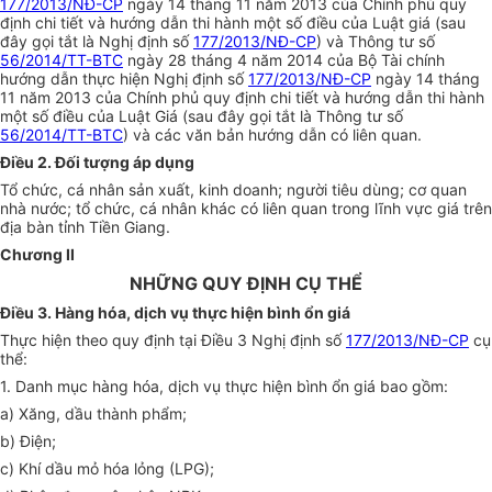
177/2013/NĐ-CP
ngày 14 tháng 11 năm 2013 của Chính phủ quy
định chi tiết và hướng dẫn thi hành một số điều của Luật giá (sau
đây gọi tắt là Nghị định số
177/2013/NĐ-CP
) và Thông tư số
56/2014/TT-BTC
ngày 28 tháng 4 năm 2014 của Bộ Tài chính
hướng dẫn thực hiện Nghị định số
177/2013/NĐ-CP
ngày 14 tháng
11 năm 2013 của Chính phủ quy định chi tiết và hướng dẫn thi hành
một số điều của Luật Giá (sau đây gọi tắt là Thông tư số
56/2014/TT-BTC
) và các văn bản hướng dẫn có liên quan.
Điều 2. Đối tượng áp dụng
Tổ chức, cá nhân sản xuất, kinh doanh; người tiêu dùng; cơ quan
nhà nước; tổ chức, cá nhân khác có liên quan trong lĩnh vực giá trên
địa bàn tỉnh Tiền Giang.
Chương II
NHỮNG QUY ĐỊNH CỤ THỂ
Điều 3. Hàng hóa, dịch vụ thực hiện bình ổn giá
Thực hiện theo quy định tại Điều 3 Nghị định số
177/2013/NĐ-CP
cụ
thể:
1. Danh mục hàng hóa, dịch vụ thực hiện bình ổn giá bao gồm:
a) Xăng, dầu thành phẩm;
b) Điện;
c) Khí dầu mỏ hóa lỏng (LPG);