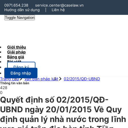
0971.654.238
service.center@caselaw.vn
Hướng dẫn sử dụng
|
Liên hệ
Toggle Navigation
Giới thiệu
Giải pháp
Bảng giá
Bài viết
Đăng ký
Đăng nhập
Trang chủ
Văn bản pháp luật
02/2015/QĐ-UBND
Thông tin văn bản
428
0
Quyết định số 02/2015/QĐ-
UBND ngày 20/01/2015 Về Quy
định quản lý nhà nước trong lĩnh