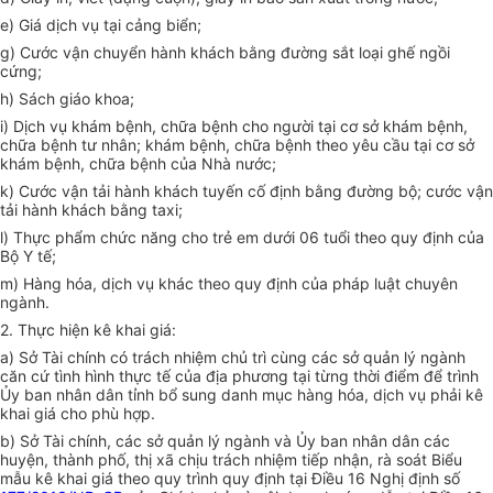
e) Giá dịch vụ tại cảng biển;
g) Cước vận chuyển hành khách bằng đường sắt loại ghế ngồi
cứng;
h) Sách giáo khoa;
i) Dịch vụ khám bệnh, chữa bệnh cho người tại cơ sở khám bệnh,
chữa bệnh tư nhân; khám bệnh, chữa bệnh theo yêu cầu tại cơ sở
khám bệnh, chữa bệnh của Nhà nước;
k) Cước vận tải hành khách tuyến cố định bằng đường bộ; cước vận
tải hành khách bằng taxi;
l) Thực phẩm chức năng cho trẻ em dưới 06 tuổi theo quy định của
Bộ Y tế;
m) Hàng hóa, dịch vụ khác theo quy định của pháp luật chuyên
ngành.
2. Thực hiện kê khai giá:
a) Sở Tài chính có trách nhiệm chủ trì cùng các sở quản lý ngành
căn cứ tình hình thực tế của địa phương tại từng thời điểm để trình
Ủy ban nhân dân tỉnh bổ sung danh mục hàng hóa, dịch vụ phải kê
khai giá cho phù hợp.
b) Sở Tài chính, các sở quản lý ngành và Ủy ban nhân dân các
huyện, thành phố, thị xã chịu trách nhiệm tiếp nhận, rà soát Biểu
mẫu kê khai giá theo quy trình quy định tại Điều 16 Nghị định số