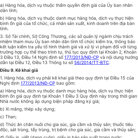
a) Hàng hóa, dịch vụ thuộc thẩm quyền định giá của Ủy ban nhân
dân tỉnh;
b) Hàng hóa, dịch vụ thuộc danh mục hàng hóa, dịch vụ thực hiện
bình ổn giá của tổ chức, cá nhân sản xuất, kinh doanh trên địa bàn
tỉnh.
3. Sở Tài chính, Sở Công Thương, các sở quản lý ngành chịu trách
nhiệm tham mưu Ủy ban nhân dân tỉnh tổ chức kiểm tra, thông báo
kết luận kiểm tra yếu tố hình thành giá và xử lý vi phạm đối với từng
trường hợp cụ thể theo trình tự, thủ tục quy định tại Khoản 2, Khoản
3 Điều 13, Điều 14 Nghị định số
177/2013/NĐ-CP
và nội dung hướng
dẫn tại Điều 12, Điều 13 Thông tư số
56/2014/TT-BTC
.
Điều 9. Kê khai giá
1. Hàng hóa, dịch vụ phải kê khai giá theo quy định tại Điều 15 của
Nghị định
177/2013/NĐ-CP
bao gồm:
a) Hàng hóa, dịch vụ thuộc danh mục hàng hóa, dịch vụ thực hiện
bình ổn giá quy định tại Khoản 1 Điều 3 Quy định này trong thời gian
Nhà nước không áp dụng biện pháp đăng ký giá;
b) Xi măng, thép xây dựng;
c) Than;
d) Thức ăn chăn nuôi cho gia súc, gia cầm và thủy sản; thuốc tiêu
độc, sát trùng, tẩy trùng, trị bệnh cho gia súc, gia cầm và thủy sản;
đ) Giấy in, viết (dạng cuộn), giấy in báo sản xuất trong nước;