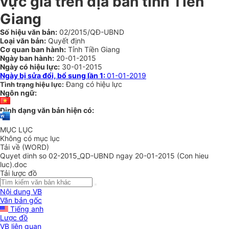
vực giá trên địa bàn tỉnh Tiền
Giang
Số hiệu văn bản:
02/2015/QĐ-UBND
Loại văn bản:
Quyết định
Cơ quan ban hành:
Tỉnh Tiền Giang
Ngày ban hành:
20-01-2015
Ngày có hiệu lực:
30-01-2015
Ngày bị sửa đổi, bổ sung lần 1:
01-01-2019
Đang có hiệu lực
Tình trạng hiệu lực:
Ngôn ngữ:
Định dạng văn bản hiện có:
MỤC LỤC
Không có mục lục
Tải về (WORD)
Quyet dinh so 02-2015_QD-UBND ngay 20-01-2015 (Con hieu
luc).doc
Tải lược đồ
Nội dung VB
Văn bản gốc
Tiếng anh
Lược đồ
VB liên quan