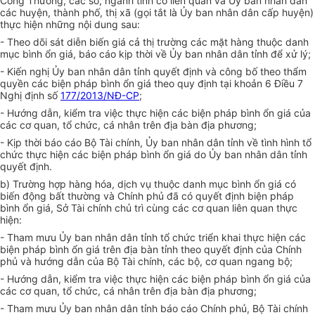
Công Thương, các sở, ngành tỉnh có liên quan và Ủy ban nhân dân
các huyện, thành phố, thị xã (gọi tắt là Ủy ban nhân dân cấp huyện)
thực hiện những nội dung sau:
- Theo dõi sát diễn biến giá cả thị trường các mặt hàng thuộc danh
mục bình ổn giá, báo cáo kịp thời về Ủy ban nhân dân tỉnh để xử lý;
- Kiến nghị Ủy ban nhân dân tỉnh quyết định và công bố theo thẩm
quyền các biện pháp bình ổn giá theo quy định tại khoản 6 Điều 7
Nghị định số
177/2013/NĐ-CP
;
- Hướng dẫn, kiểm tra việc thực hiện các biện pháp bình ổn giá của
các cơ quan, tổ chức, cá nhân trên địa bàn địa phương;
- Kịp thời báo cáo Bộ Tài chính, Ủy ban nhân dân tỉnh về tình hình tổ
chức thực hiện các biện pháp bình ổn giá do Ủy ban nhân dân tỉnh
quyết định.
b) Trường hợp hàng hóa, dịch vụ thuộc danh mục bình ổn giá có
biến động bất thường và Chính phủ đã có quyết định biện pháp
bình ổn giá, Sở Tài chính chủ trì cùng các cơ quan liên quan thực
hiện:
- Tham mưu Ủy ban nhân dân tỉnh tổ chức triển khai thực hiện các
biện pháp bình ổn giá trên địa bàn tỉnh theo quyết định của Chính
phủ và hướng dẫn của Bộ Tài chính, các bộ, cơ quan ngang bộ;
- Hướng dẫn, kiểm tra việc thực hiện các biện pháp bình ổn giá của
các cơ quan, tổ chức, cá nhân trên địa bàn địa phương;
- Tham mưu Ủy ban nhân dân tỉnh báo cáo Chính phủ, Bộ Tài chính