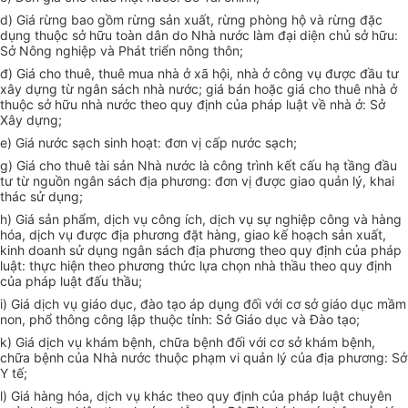
d) Giá rừng bao gồm rừng sản xuất, rừng phòng hộ và rừng đặc
dụng thuộc sở hữu toàn dân do Nhà nước làm đại diện chủ sở hữu:
Sở Nông nghiệp và Phát triển nông thôn;
đ) Giá cho thuê, thuê mua nhà ở xã hội, nhà ở công vụ được đầu tư
xây dựng từ ngân sách nhà nước; giá bán hoặc giá cho thuê nhà ở
thuộc sở hữu nhà nước theo quy định của pháp luật về nhà ở: Sở
Xây dựng;
e) Giá nước sạch sinh hoạt: đơn vị cấp nước sạch;
g) Giá cho thuê tài sản Nhà nước là công trình kết cấu hạ tầng đầu
tư từ nguồn ngân sách địa phương: đơn vị được giao quản lý, khai
thác sử dụng;
h) Giá sản phẩm, dịch vụ công ích, dịch vụ sự nghiệp công và hàng
hóa, dịch vụ được địa phương đặt hàng, giao kế hoạch sản xuất,
kinh doanh sử dụng ngân sách địa phương theo quy định của pháp
luật: thực hiện theo phương thức lựa chọn nhà thầu theo quy định
của pháp luật đấu thầu;
i) Giá dịch vụ giáo dục, đào tạo áp dụng đối với cơ sở giáo dục mầm
non, phổ thông công lập thuộc tỉnh: Sở Giáo dục và Đào tạo;
k) Giá dịch vụ khám bệnh, chữa bệnh đối với cơ sở khám bệnh,
chữa bệnh của Nhà nước thuộc phạm vi quản lý của địa phương: Sở
Y tế;
l) Giá hàng hóa, dịch vụ khác theo quy định của pháp luật chuyên