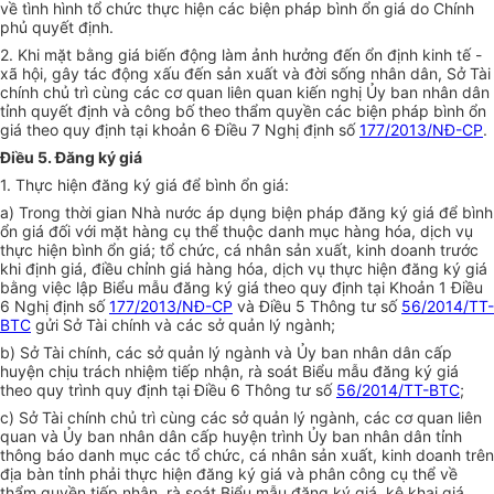
về tình hình tổ chức thực hiện các biện pháp bình ổn giá do Chính
phủ quyết định.
2. Khi mặt bằng giá biến động làm ảnh hưởng đến ổn định kinh tế -
xã hội, gây tác động xấu đến sản xuất và đời sống nhân dân, Sở Tài
chính chủ trì cùng các cơ quan liên quan kiến nghị Ủy ban nhân dân
tỉnh quyết định và công bố theo thẩm quyền các biện pháp bình ổn
giá theo quy định tại khoản 6 Điều 7 Nghị định số
177/2013/NĐ-CP
.
Điều 5. Đăng ký giá
1. Thực hiện đăng ký giá để bình ổn giá:
a) Trong thời gian Nhà nước áp dụng biện pháp đăng ký giá để bình
ổn giá đối với mặt hàng cụ thể thuộc danh mục hàng hóa, dịch vụ
thực hiện bình ổn giá; tổ chức, cá nhân sản xuất, kinh doanh trước
khi định giá, điều chỉnh giá hàng hóa, dịch vụ thực hiện đăng ký giá
bằng việc lập Biểu mẫu đăng ký giá theo quy định tại Khoản 1 Điều
6 Nghị định số
177/2013/NĐ-CP
và Điều 5 Thông tư số
56/2014/TT-
BTC
gửi Sở Tài chính và các sở quản lý ngành;
b) Sở Tài chính, các sở quản lý ngành và Ủy ban nhân dân cấp
huyện chịu trách nhiệm tiếp nhận, rà soát Biểu mẫu đăng ký giá
theo quy trình quy định tại Điều 6 Thông tư số
56/2014/TT-BTC
;
c) Sở Tài chính chủ trì cùng các sở quản lý ngành, các cơ quan liên
quan và Ủy ban nhân dân cấp huyện trình Ủy ban nhân dân tỉnh
thông báo danh mục các tổ chức, cá nhân sản xuất, kinh doanh trên
địa bàn tỉnh phải thực hiện đăng ký giá và phân công cụ thể về
thẩm quyền tiếp nhận, rà soát Biểu mẫu đăng ký giá, kê khai giá