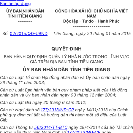
Bản án áp dụng
ỦY BAN NHÂN DÂN
CỘNG HÒA XÃ HỘI CHỦ NGHĨA VIỆT
TỈNH T
IỀ
N GIANG
NAM
-------
Độc lập - Tự do - Hạnh Phúc
------------------
Số:
02/2015/QĐ-UBND
Tiền Giang, ngày 20 th
á
ng 01 năm 2015
QUYẾT ĐỊNH
BAN HÀNH QUY ĐỊNH QUẢN LÝ NHÀ NƯỚC TRONG LĨNH VỰC
GIÁ TRÊN ĐỊA BÀN TỈNH TIỀN GIANG
ỦY BAN NHÂN DÂN TỈNH TIỀN GIANG
Căn cứ Luật Tổ chức Hội đồng nhân dân và Ủy ban nhân dân ngày
26 tháng 11 năm 2003;
Căn cứ Luật Ban hành văn bản quy phạm pháp luật của Hội đồng
nhân dân và Ủy ban nhân dân ngày 03 tháng 12 năm 2004;
Căn cứ Luật Giá ngày 20 tháng 6 năm 2012;
Căn cứ Nghị định số
177/2013/NĐ-CP
ngày 14/11/2013 của Chính
phủ quy định chi tiết và hướng dẫn thi hành một số điều của Luật
Giá;
Căn cứ Thông tư
56/2014/TT-BTC
ngày 28/4/2014 của Bộ Tài chính
hướng dẫn thực hiện Nghị định số
177/2013/NĐ-CP
ngày