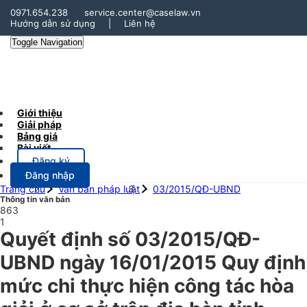
0971.654.238
service.center@caselaw.vn
Hướng dẫn sử dụng
|
Liên hệ
Toggle Navigation
Giới thiệu
Giải pháp
Bảng giá
Bài viết
Đăng ký
Đăng nhập
Trang chủ
Văn bản pháp luật
03/2015/QĐ-UBND
Thông tin văn bản
863
1
Quyết định số 03/2015/QĐ-
UBND ngày 16/01/2015 Quy định
mức chi thực hiện công tác hòa