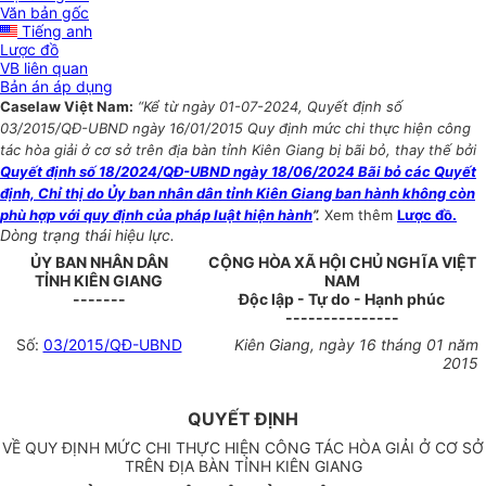
Văn bản gốc
Tiếng anh
Lược đồ
VB liên quan
Bản án áp dụng
Caselaw Việt Nam:
“Kể từ ngày 01-07-2024, Quyết định số
03/2015/QĐ-UBND ngày 16/01/2015 Quy định mức chi thực hiện công
tác hòa giải ở cơ sở trên địa bàn tỉnh Kiên Giang bị bãi bỏ, thay thế bởi
Quyết định số 18/2024/QĐ-UBND ngày 18/06/2024 Bãi bỏ các Quyết
định, Chỉ thị do Ủy ban nhân dân tỉnh Kiên Giang ban hành không còn
phù hợp với quy định của pháp luật hiện hành
”.
Xem thêm
Lược đồ.
Dòng trạng thái hiệu lực.
ỦY BAN NHÂN DÂN
CỘNG HÒA XÃ HỘI CHỦ NGHĨA VIỆT
TỈNH KIÊN GIANG
NAM
-------
Độc lập - Tự do - Hạnh phúc
---------------
Số:
03/2015/QĐ-UBND
Kiên Giang, ngày 16 tháng 01 năm
2015
QUYẾT ĐỊNH
VỀ QUY ĐỊNH MỨC CHI THỰC HIỆN CÔNG TÁC HÒA GIẢI Ở CƠ SỞ
TRÊN ĐỊA BÀN TỈNH KIÊN GIANG