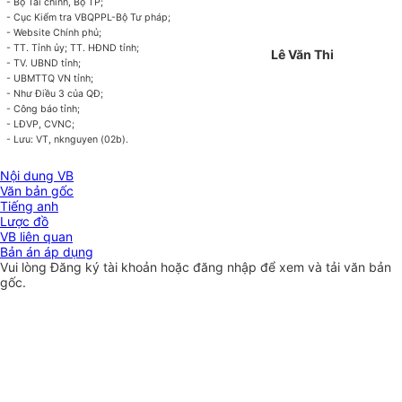
- Bộ Tài chính, Bộ TP;
- Cục Kiểm tra VBQPPL-Bộ Tư pháp;
- Website Chính phủ;
- TT. Tỉnh
ủy
; TT. HĐND tỉnh;
Lê Văn Thi
- TV. UBND tỉnh;
- UBMTTQ VN tỉnh;
- Như Điều 3 của QĐ;
- Công báo tỉnh;
- LĐVP, CVNC;
- Lưu: VT, nknguyen (02b).
Nội dung VB
Văn bản gốc
Tiếng anh
Lược đồ
VB liên quan
Bản án áp dụng
Vui lòng
Đăng ký
tài khoản hoặc
đăng nhập
để xem và tải văn bản
gốc.