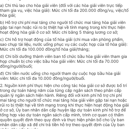
a) Chi thù lao cho hòa giải viên (đối với các hòa giải viên trực tiếp
tham gia vụ, việc hòa giải): Mức chi tối đa 200.000 đồng/vụ, việc/tổ
hòa giải;
b) Hỗ trợ chi phí mai táng cho người tổ chức mai táng hòa giải viên
gặp tai nạn hoặc rủi ro bị thiệt hại về tính mạng trong khi thực hiện
hoạt động hòa giải ở cơ sở: Mức chi bằng 5 tháng lương cơ sở;
c) Chi hỗ trợ hoạt động của tổ hòa giải (chi mua văn phòng phẩm,
sao chụp tài liệu, nước uống phục vụ các cuộc họp của tổ hòa giải):
Mức chi tối đa 100.000 đồng/tổ hòa giải/tháng;
d) Chi bồi dưỡng thành viên ban tổ chức bầu hòa giải viên tham gia
họp chuẩn bị cho việc bầu hòa giải viên: Mức chi tối đa 70.000
đồng/người/buổi;
đ) Chi tiền nước uống cho người tham dự cuộc họp bầu hòa giải
viên: Mức chi tối đa 10.000 đồng/người/buổi.
2. Nguồn kinh phí thực hiện cho công tác hòa giải cơ sở được bố trí
trong dự toán hàng năm của từng cấp ngân sách theo phân cấp
quản lý ngân sách hiện hành. Riêng đối với kinh phí hỗ trợ chi phí
mai táng cho người tổ chức mai táng hòa giải viên gặp tai nạn hoặc
rủi ro bị thiệt hại về tính mạng trong khi thực hiện hoạt động hòa giải
ở cơ sở,
Ủy ban
nhân dân cấp huyện lập dự toán kinh phí hỗ trợ để
tổng hợp vào dự toán ngân sách cấp mình, trình cơ quan có thẩm
quyền quyết định theo quy định và thực hiện phân bổ cho
Ủy ban
nhân dân cấp xã để chi trả tiền hỗ trợ theo quyết định của
Ủy ban