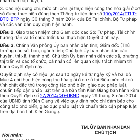
nhân dân cấp huyện.
3. Các nội dung chi, mức chi còn lại thực hiện công tác hòa giải ở cơ
sở được thực hiện đúng theo Thông tư liên tịch số
100/2014/TTLT-
BTC-BTP
ngày 30 tháng 7 năm 2014 của Bộ Tài chính, Bộ Tư pháp
và các văn bản quy định hiện hành.
Điều 2.
Giao trách nhiệm cho Giám đốc các Sở: Tư pháp, Tài chính
hướng dẫn và tổ chức triển khai thực hiện
Quyết
định này.
Điều 3.
Chánh Văn phòng
Ủy ban
nhân dân tỉnh; Giám đốc (Thủ
trưởng các sở, ban, ngành tỉnh; Chủ tịch
Ủy ban
nhân dân các
huyện, thị xã, thành phố, Chủ tịch
Ủy ban
nhân dân các xã, phường,
thị trấn và các tổ chức, cá nhân có liên quan chịu trách nhiệm thi
hành Quyết định này.
Quyết định này có hiệu lực sau 10 ngày kể từ ngày ký và bãi bỏ
Mục 4 chi thực hiện công tác hòa giải ở cơ sở tại Biểu mức chi có
tính chất đặc thù trong công tác phổ biến, giáo dục pháp luật,
chuẩn tiếp cận pháp luật trên địa bàn tỉnh Kiên Giang ban hành kèm
theo Quyết định số
27/2014/QĐ-UBND
ngày 29 tháng 8 năm 2014
của UBND tỉnh Kiên Giang về việc quy định mức chi đảm bảo cho
công tác phổ biến, giáo dục pháp luật và
chuẩn
tiếp cận pháp luật
trên địa bàn tỉnh Kiên Giang./.
TM. ỦY BAN NHÂN DÂN
CHỦ TỊCH
Nơi nhận: