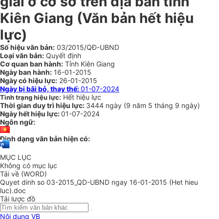
giải ở cơ sở trên địa bàn tỉnh
Kiên Giang
(Văn bản hết hiệu
lực)
Số hiệu văn bản:
03/2015/QĐ-UBND
Loại văn bản:
Quyết định
Cơ quan ban hành:
Tỉnh Kiên Giang
Ngày ban hành:
16-01-2015
Ngày có hiệu lực:
26-01-2015
Ngày bị bãi bỏ, thay thế:
01-07-2024
Hết hiệu lực
Tình trạng hiệu lực:
Thời gian duy trì hiệu lực:
3444 ngày
(
9 năm
5 tháng
9 ngày
)
Ngày hết hiệu lực:
01-07-2024
Ngôn ngữ:
Định dạng văn bản hiện có:
MỤC LỤC
Không có mục lục
Tải về (WORD)
Quyet dinh so 03-2015_QD-UBND ngay 16-01-2015 (Het hieu
luc).doc
Tải lược đồ
Nội dung VB