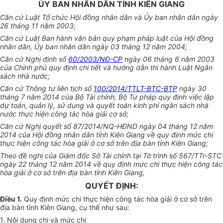
ỦY BAN NHÂN DÂN TỈNH KIÊN GIANG
Căn cứ Luật
Tổ chức
Hội đồng nhân dân và Ủy ban nhân dân ngày
26 tháng 11 năm 2003;
Căn cứ Luật Ban hành văn bản quy phạm pháp luật của Hội đồng
nhân dân,
Ủy ban
nhân dân ngày 03 tháng 12 năm 2004;
Căn cứ Nghị định số
60/2003/NĐ-CP
ngày 06 tháng 6 năm 2003
của Chính phủ quy định chi tiết và hướng dẫn thi hành Luật Ngân
sách nhà nước;
Căn cứ Thông tư liên tịch số
100/2014/TTLT-BTC-BTP
ngày 30
tháng 7 năm 2014 của Bộ Tài chính, Bộ Tư pháp quy định việc lập
dự toán, quản lý, sử dụng và quyết toán kinh phí ngân sách nhà
nước thực hiện công tác hòa giải cơ sở;
Căn cứ Nghị quyết số 87/2014/NQ-HĐND ngày 04 tháng 12 năm
2014 của Hội đồng nhân dân tỉnh Kiên Giang về quy định mức chi
thực hiện công tác hòa giải ở cơ sở trên địa bàn tỉnh Kiên Giang;
Theo đề nghị của Giám đốc Sở Tài chính tại Tờ trình số 567/TTr-STC
ngày 22 tháng 12 năm 2014 về quy định mức chi thực hiện công tác
hòa giải ở cơ sở trên địa bàn tỉnh Kiên Giang,
QUYẾT ĐỊNH:
Điều 1.
Quy định mức chi thực hiện công tác hòa giải ở cơ sở trên
địa bàn tỉnh Kiên Giang,
cụ thể
như sau:
1. Nội dung chi và mức chi