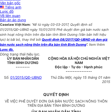
Văn bản gốc
Tiếng anh
Lược đồ
VB liên quan
Bản án áp dụng
Caselaw Việt Nam:
“Kể từ ngày 03-03-2017, Quyết định số
01/2015/QĐ-UBND ngày 15/01/2015 Phê duyệt đơn giá bán nước sạch
sinh hoạt nông thôn trên địa bàn tỉnh Bình Dương (Văn bản hết hiệu
lực) bị bãi bỏ, thay thế bởi
Quyết định 08/2017/QĐ-UBND về đơn giá
bán nước sạch nông thôn trên địa bàn tỉnh Bình Dương
”.
Xem thêm
Lược đồ.
Dòng trạng thái hiệu lực.
ỦY BAN NHÂN DÂN
CỘNG HÒA XÃ HỘI CHỦ NGHĨA VIỆT
TỈNH BÌNH DƯƠNG
NAM
--------
Độc lập - Tự do - Hạnh phúc
---------------
Số:
01/2015/QĐ-UBND
Thủ Dầu Một, ngày 15 tháng 01 năm
2015
QUYẾT ĐỊNH
VỀ VIỆC PHÊ DUYỆT ĐƠN GIÁ BÁN NƯỚC SẠCH NÔNG THÔN
TRÊN ĐỊA BÀN TỈNH BÌNH DƯƠNG