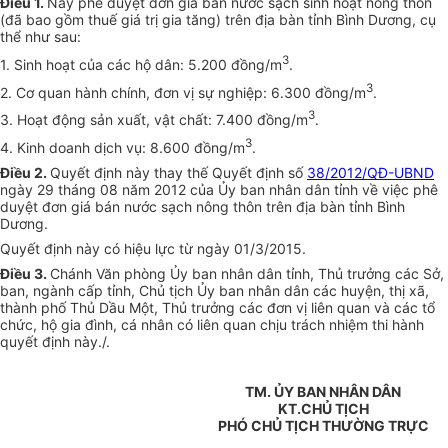
Điều 1.
Nay phê duyệt đơn giá bán nước sạch sinh hoạt nông thôn
(đã bao gồm thuế giá trị gia tăng) trên địa bàn tỉnh Bình Dương, cụ
thể như sau:
3
1. Sinh hoạt của các hộ dân: 5.200 đồng/m
.
3
2. Cơ quan hành chính, đơn vị sự nghiệp: 6.300 đồng/m
.
3
3. Hoạt động sản xuất, vật chất: 7.400 đồng/m
.
3
4. Kinh doanh dịch vụ: 8.600 đồng/m
.
Điều 2.
Quyết định này thay thế Quyết định số
38/2012/QĐ-UBND
ngày 29 tháng 08 năm 2012 của Ủy ban nhân dân tỉnh về việc phê
duyệt đơn giá bán nước sạch nông thôn trên địa bàn tỉnh Bình
Dương.
Quyết định này có hiệu lực từ ngày 01/3/2015.
Điều 3.
Chánh Văn phòng Ủy ban nhân dân tỉnh, Thủ trưởng các Sở,
ban, ngành cấp tỉnh, Chủ tịch Ủy ban nhân dân các huyện, thị xã,
thành phố Thủ Dầu Một, Thủ trưởng các đơn vị liên quan và các tổ
chức, hộ gia đình, cá nhân có liên quan chịu trách nhiệm thi hành
quyết định này./.
TM. ỦY BAN NHÂN DÂN
KT.CHỦ TỊCH
PHÓ CHỦ TỊCH THƯỜNG TRỰC