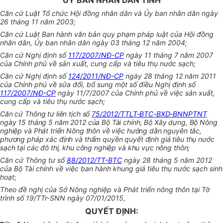
ỦY BAN NHÂN DÂN TỈNH
Căn cứ Luật Tổ chức Hội đồng nhân dân và Ủy ban nhân dân ngày
26 tháng 11 năm 2003;
Căn cứ Luật Ban hành văn bản quy phạm pháp luật của Hội đồng
nhân dân, Ủy ban nhân dân ngày 03 tháng 12 năm 2004;
Căn cứ Nghị định số
117/2007/NĐ-CP
ngày 11 tháng 7 năm 2007
của Chính phủ về sản xuất, cung cấp và tiêu thụ nước sạch;
Căn cứ Nghị định số
124/2011/NĐ-CP
ngày 28 tháng 12 năm 2011
của Chính phủ về sửa đổi, bổ sung một số điều Nghị định số
117/2007/NĐ-CP
ngày 11/7/2007 của Chính phủ về việc sản xuất,
cung cấp và tiêu thụ nước sạch;
Căn cứ Thông tư liên tịch số
75/2012/TTLT-BTC-BXD-BNNPTNT
ngày 15 tháng 5 năm 2012 của Bộ Tài chính, Bộ Xây dựng, Bộ Nông
nghiệp và Phát triển Nông thôn về việc hướng dẫn nguyên tắc,
phương pháp xác định và thẩm quyền quyết định giá tiêu thụ nước
sạch tại các đô thị, khu công nghiệp và khu vực nông thôn;
Căn cứ Thông tư số
88/2012/TT-BTC
ngày 28 tháng 5 năm 2012
của Bộ Tài chính về việc ban hành khung giá tiêu thụ nước sạch sinh
hoạt;
Theo đề nghị của Sở Nông nghiệp và Phát triển nông thôn tại Tờ
trình số 19/TTr-SNN ngày 07/01/2015,
QUYẾT ĐỊNH: