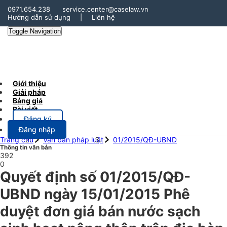
0971.654.238
service.center@caselaw.vn
Hướng dẫn sử dụng
|
Liên hệ
Toggle Navigation
Giới thiệu
Giải pháp
Bảng giá
Bài viết
Đăng ký
Đăng nhập
Trang chủ
Văn bản pháp luật
01/2015/QĐ-UBND
Thông tin văn bản
392
0
Quyết định số 01/2015/QĐ-
UBND ngày 15/01/2015 Phê
duyệt đơn giá bán nước sạch