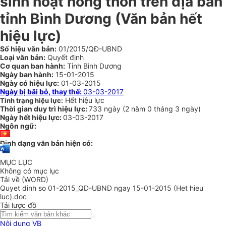
sinh hoạt nông thôn trên địa bàn
tỉnh Bình Dương (Văn bản hết
hiệu lực)
Số hiệu văn bản:
01/2015/QĐ-UBND
Loại văn bản:
Quyết định
Cơ quan ban hành:
Tỉnh Bình Dương
Ngày ban hành:
15-01-2015
Ngày có hiệu lực:
01-03-2015
Ngày bị bãi bỏ, thay thế:
03-03-2017
Hết hiệu lực
Tình trạng hiệu lực:
Thời gian duy trì hiệu lực:
733 ngày
(
2 năm
0 tháng
3 ngày
)
Ngày hết hiệu lực:
03-03-2017
Ngôn ngữ:
Định dạng văn bản hiện có:
MỤC LỤC
Không có mục lục
Tải về (WORD)
Quyet dinh so 01-2015_QD-UBND ngay 15-01-2015 (Het hieu
luc).doc
Tải lược đồ
Nội dung VB