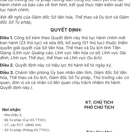
hành chính và báo cáo về tình hình, kết quả thực hiện kiểm soát thủ
tục hành chính;
Xét đề nghị của Giám đốc Sở Văn hóa, Thể thao và Du lịch và Giám
đốc Sở Tư pháp,
QUYẾT ĐỊNH:
Điều 1.
Công bố kèm theo Quyết định này thủ tục hành chính mới
ban hành (23 thủ tục) và sửa đổi, bổ sung (01 thủ tục) thuộc thẩm
quyền giải quyết của Sở Văn hóa, Thể thao và Du lịch tỉnh Tiền
Giang
(Lĩnh vực Quảng cáo; Lĩnh vực Văn hóa cơ sở; Lĩnh vực Gia
đình; Lĩnh vực Thể dục, thể thao và Lĩnh vực Du lịch).
Điều 2.
Quyết định này có hiệu lực thi hành kể từ ngày ký.
Điều 3.
Chánh Văn phòng
Ủy ban
nhân dân tỉnh, Giám đốc Sở Văn
hóa, Thể thao và Du lịch, Giám đốc Sở Tư pháp, Thủ trưởng các cơ
quan, đơn vị và cá nhân có liên quan chịu trách nhiệm thi hành
Quyết định này./.
KT. CHỦ TỊCH
PHÓ CHỦ TỊCH
Nơi nhận:
- Như Điều 3;
- Bộ Tư pháp (Cục KS TTHC);
- CT, các PCT.
UBND
tỉnh;
- Sở Tư pháp (Phòng KS.TTHC);