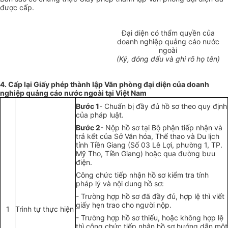
được cấp.
Đại diện có thẩm quyền của
doanh nghiệp quảng cáo nước
ngoài
(Ký, đóng dấu và ghi rõ họ tên)
4. Cấp lại Giấy phép thành lập Văn phòng đại diện của doanh
nghiệp quảng cáo nước ngoài tại Việt Nam
Bước 1
- Chu
ẩ
n bị đầy đủ hồ sơ theo quy định
của pháp luật.
Bước 2
- Nộp hồ sơ tại Bộ phận tiếp nhận và
trả kết của Sở Văn hóa, Thể thao và Du lịch
tỉnh Tiền Giang (Số 03 Lê Lợi, phường 1, TP.
Mỹ Tho, Tiền Giang) hoặc
qu
a đường bưu
điện.
Công chức tiếp nhận hồ sơ kiểm tra tính
pháp lý và nội dung hồ sơ:
- Trường hợp hồ sơ đã đầy đủ, hợp lệ thì viết
giấy hẹn trao cho người nộp.
1
Trình tự thực hiện
-
Trường hợp hồ sơ thiếu, hoặc không hợp lệ
thì công chức tiếp nhận hồ sơ hướng dẫn một