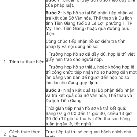
của pháp luật.
Bước 2
- Nộp hồ sơ tại Bộ phận tiếp nhận và
trả kết của Sở Văn hóa, Thể thao và Du lịch
tỉnh Tiền Giang (Số 03 Lê Lợi, phường 1, TP.
Mỹ Tho, Tiền Giang) hoặc qua đường bưu
điện.
Công chức tiếp nhận hồ sơ kiểm tra tính
pháp lý và nội dung hồ sơ:
- Trường hợp hồ sơ đã đầy đủ, hợp lệ thì viết
giấy hẹn trao cho người nộp.
1
Trình tự thực hiện
- Trường hợp hồ sơ thiếu, hoặc không hợp lệ
thì công chức tiếp nhận hồ sơ hướng dẫn một
lần bằng văn bản đ
ể
người đến nộp hồ sơ
làm lại cho đúng quy định.
Bước 3
- Nhận kết quả tại Bộ phận tiếp nhận
và t
rả
kết quả của Sở Văn hóa, Thể thao và
Du lịch Tiền Giang
Thời gian tiếp nhận hồ sơ và
tr
ả kết quả:
Sáng 07 giờ 00 đến 1
1
giờ 30, chiều 13 giờ
30 đến 17 giờ từ thứ hai đến thứ sáu hàng
tuần (ngày lễ, tết nghỉ)
Cách thức thực
Trực tiếp tại trụ sở cơ quan hành chính nhà
2
hiện
nước