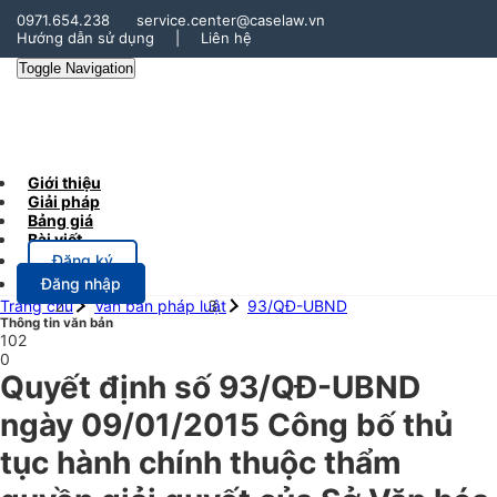
0971.654.238
service.center@caselaw.vn
Hướng dẫn sử dụng
|
Liên hệ
Toggle Navigation
Giới thiệu
Giải pháp
Bảng giá
Bài viết
Đăng ký
Đăng nhập
Trang chủ
Văn bản pháp luật
93/QĐ-UBND
Thông tin văn bản
102
0
Quyết định số 93/QĐ-UBND
ngày 09/01/2015 Công bố thủ
tục hành chính thuộc thẩm