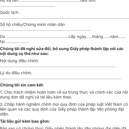
Họ và tên:.....................................................Giới tính:
................................................
Quốc tịch:
................................................................................................................
Số hộ chiếu/Chứng minh nhân dân
...............................................................................
Do ......................................................cấp ngày.....tháng......năm.......
tại ....................
Chúng tôi đề nghị sửa đổi, bổ sung Giấy phép thành lập với các
nội dung cụ thể như sau:
Nội dung điều chỉnh:
....................................................................................................
Lý do điều chỉnh:
.........................................................................................................
Chúng tôi xin cam kết:
1. Chịu trách nhiệm hoàn toàn về sự trung thực và chính xác của nội
dung đơn đề nghị và tài liệu kèm theo.
2. Chấp hành nghiêm chỉnh mọi quy định của pháp luật Việt Nam có
liên quan và các quy định của Giấy phép thành lập Văn phòng đại
diện.
Tài liệu gửi kèm bao gồm:
Bản sao có chứng thực Giấy phép thành lập Văn phòng đại diện đã