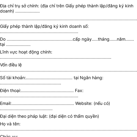
Địa chỉ trụ sở chính: (địa chỉ trên Giấy phép thành lập/đăng ký kinh
doanh) ....................
................................................................................................................
Giấy phép thành lập/đăng ký kinh doanh số:
................................................................
Do ......................................................cấp ngày.....tháng......năm.......
tại ....................
Lĩnh vực hoạt động chính:
...........................................................................................
Vốn điều lệ
................................................................................................................
Số tài khoản:...................................... tại Ngân hàng:
..................................................
Điện thoại:........................................... Fax:
................................................................
Email:................................................... Website: (nếu có)
...........................................
Đại diện theo pháp luật: (đại diện có thẩm quyền)
Họ và tên:
................................................................................................................
Chức vụ: