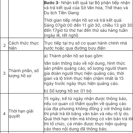
Bước 3
- Nhận kết quả tại Bộ phận tiếp nhận
và
tr
ả kết quả của Sở Văn hóa, Thể thao và
Du lịch Tiền Giang
Th
ờ
i gian tiếp nhận hồ sơ và trả kết quả:
Sáng 07giờ 00 đến 1
1
giờ 30, chiều 13 giờ 30
đến 17giờ từ thứ hai đến thứ sáu hàng tuần
(ngày lễ, tết nghỉ)
Cách thức thực
Trực ti
ế
p tại trụ sở cơ quan hành chính nhà
2
hi
ệ
n
nước hoặc qua đường bưu điện
a) Thành ph
ầ
n hồ sơ bao g
ồ
m:
Văn bản thông báo về nội dung, hình thức
sản ph
ẩ
m quảng cáo, số lượng người tham
Thành phần, số
3
gia đoàn người thực hiện quảng cáo, thời
lượng hồ sơ
gian và lộ trình thực hiện chậm nhất là 15
ngày trước ngày thực hiện quảng cáo.
b) Số lượng hồ sơ: 01 bộ
15 ngày, kể từ ngày nhận được thông báo,
nếu cơ quan có thẩm quyền về quảng cáo
của địa phương không đồng ý với thông báo
Thời hạn giải
4
thì phải trả lời bằng văn bản và nêu rõ lý do.
quyết
Quá thời hạn trên mà không có văn bản trả lời
thì tổ chức, cá nhân được thực hiện quảng
cáo theo nội dung đã thông báo.