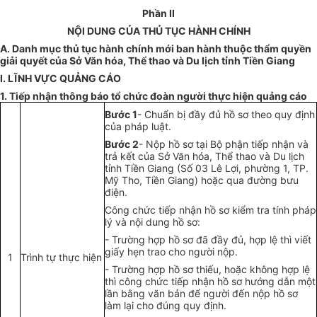
Phần II
NỘI DUNG CỦA THỦ TỤC HÀNH CHÍNH
A. Danh mục thủ tục hành chính mới ban hành thuộc thẩm quyền
giải quyết của Sở Văn hóa, Thể thao và Du lịch tỉnh Tiền Giang
I. LĨNH
VỰC
QUẢNG CÁO
1. Tiếp nhận thông báo tổ chức đoàn người thực hiện quảng cáo
Bước 1
- Chu
ẩ
n bị đầy đủ hồ sơ theo quy định
của pháp luật.
Bước 2
- Nộp hồ sơ tại Bộ phận tiếp nhận và
trả kết của Sở Văn hóa, Thể thao và Du lịch
tỉnh Tiền Giang (Số 03 Lê Lợi, phường 1, TP.
Mỹ Tho, Tiền Giang) hoặc qua đường bưu
điện.
Công chức tiếp nhận hồ sơ kiểm tra tính pháp
lý và nội dung hồ sơ:
- Trường hợp hồ sơ đã đầy đủ, hợp lệ thì viết
giấy hẹn trao cho người nộp.
1
Trình tự thực hiện
- Trường hợp hồ sơ thiếu, hoặc không hợp lệ
thì công chức tiếp nhận hồ sơ hướng dẫn một
lần bằng văn bản để người đến nộp hồ sơ
làm lại cho đúng quy định.