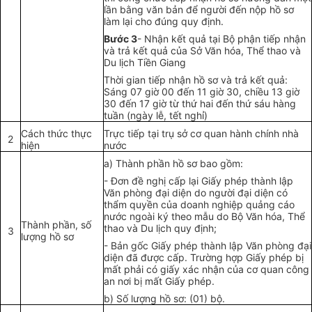
lần bằng văn bản để người đến nộp hồ sơ
làm lại cho đúng quy định.
Bước 3
- Nhận kết quả tại Bộ phận tiếp nhận
và trả kết quả của Sở Văn hóa, Thể thao và
Du lịch Tiền Giang
Thời gian tiếp nhận hồ sơ và trả kết quả:
Sáng 07 giờ 00 đến 1
1
giờ 30, chiều 13 giờ
30 đến 17 giờ từ thứ hai đến thứ sáu h
à
ng
tuần (ngày lễ, tết nghỉ)
Cách thức thực
Trực ti
ế
p tại trụ sở cơ quan hành chính nhà
2
hiện
nước
a) Thành phần hồ sơ bao gồm:
- Đơn đề nghị cấp lại Giấy phép thành lập
Văn phòng đại diện do người đại diện có
thẩm quyền của doanh nghiệp quảng cáo
nước ngoài ký theo mẫu do Bộ Văn hóa, Thể
Thành phần, số
thao và Du lịch quy định;
3
lượng hồ sơ
- Bản gốc Giấy phép thành lập Văn phòng đại
diện đã được cấp. Trường hợp Giấy phép bị
mất phải có giấy xác nhận của cơ quan công
an nơi bị mất Giấy phép.
b) Số lượng hồ sơ: (01) bộ.