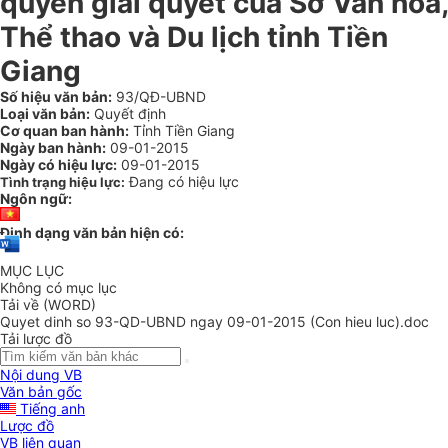
quyền giải quyết của Sở Văn hóa,
Thể thao và Du lịch tỉnh Tiền
Giang
Số hiệu văn bản:
93/QĐ-UBND
Loại văn bản:
Quyết định
Cơ quan ban hành:
Tỉnh Tiền Giang
Ngày ban hành:
09-01-2015
Ngày có hiệu lực:
09-01-2015
Đang có hiệu lực
Tình trạng hiệu lực:
Ngôn ngữ:
Định dạng văn bản hiện có:
MỤC LỤC
Không có mục lục
Tải về (WORD)
Quyet dinh so 93-QD-UBND ngay 09-01-2015 (Con hieu luc).doc
Tải lược đồ
Nội dung VB
Văn bản gốc
Tiếng anh
Lược đồ
VB liên quan