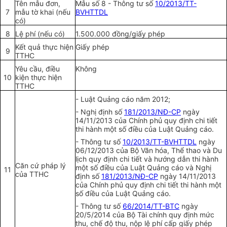
Tên mẫu đơn,
Mẫu số 8 - Thông tư số
10/2013/TT-
7
m
ẫ
u tờ khai (nếu
BVHTTDL
có)
8
Lệ phí (nếu có)
1.500.000 đ
ồ
ng/giấy phép
K
ế
t quả thực hiện
Giấy phép
9
TTHC
Yêu cầu, điều
Không
10
kiện thực hiện
TTHC
- Luật Quảng cáo năm 2012;
- Nghị định số
181/2013/NĐ-CP
ngày
14/11/2013 của Chính phủ quy định chi tiết
thi hành một số điều của Luật Quảng cáo.
- Thông tư số
10/2013/TT-BVHTTDL
ngày
06/12/2013 của Bộ Văn hóa, Thể thao và Du
lịch quy định chi tiết và hướng dẫn thi hành
Căn cứ pháp lý
một số điều của Luật Quảng cáo và Nghị
11
của TTHC
định số
181/2013/NĐ-CP
ngày 14/11/2013
của Chính phủ quy định chi tiết thi hành một
số điều của Luật Quảng cáo.
- Thông tư số
66/2014/TT-BTC
ngày
20/5/2014 của Bộ Tài chính quy định mức
thu, chế độ thu, nộp lệ phí cấp giấy phép