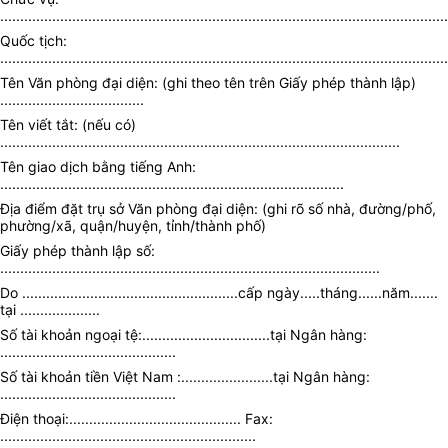
................................................................................................................
Quốc tịch:
................................................................................................................
Tên Văn phòng đại diện: (ghi theo tên trên Giấy phép thành lập)
....................................
Tên viết tắt: (nếu có)
....................................................................................................
Tên giao dịch bằng tiếng Anh:
......................................................................................
Địa điểm đặt trụ sở Văn phòng đại diện: (ghi rõ số nhà, đường/phố,
phường/xã, quận/huyện, tỉnh/thành phố)
Giấy phép thành lập số:
...............................................................................................
Do ......................................................cấp ngày.....tháng......năm.......
tại ....................
Số tài khoản ngoại tệ:................................tại Ngân hàng:
............................................
Số tài khoản tiền Việt Nam :.......................tại Ngân hàng:
............................................
Điện thoại:........................................... Fax:
................................................................