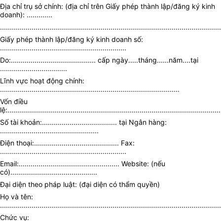
Địa chỉ trụ sở chính: (địa chỉ trên Giấy phép thành lập/đăng ký kinh
doanh): .............
................................................................................................................
Giấy phép thành lập/đăng ký kinh doanh số:
................................................................
Do:........................................... cấp ngày.....tháng......năm....tại
..................................
Lĩnh vực hoạt động chính:
...........................................................................................
Vốn điều
lệ:............................................................................................................
Số tài khoản:...................................... tại Ngân hàng:
..................................................
Điện thoại:........................................... Fax:
................................................................
Email:................................................... Website: (nếu
có)............................................
Đại diện theo pháp luật: (đại diện có thẩm quyền)
Họ và tên:
................................................................................................................
Chức vụ: