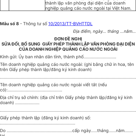
thành lập văn phòng đại diện của doanh
nghiệp quảng cáo nước ngoài tại Việt Nam.
Mẫu số 8
- Thông tư số
10/2013/TT-BVHTTDL
Địa điểm, ngày… tháng …năm…
ĐƠN ĐỀ NGHỊ
SỬA ĐỔI, BỔ SUNG GIẤY PHÉP THÀNH LẬP VĂN PHÒNG ĐẠI DIỆN
CỦA DOANH NGHIỆP QUẢNG CÁO NƯỚC NGOÀI
Kính gửi: Ủy ban nhân dân tỉnh, thành phố...........................
Tên doanh nghiệp quảng cáo nước ngoài: (ghi bằng chữ in hoa, tên
trên Giấy phép thành lập/đăng ký kinh doanh)
................................................................................................................
Tên doanh nghiệp quảng cáo nước ngoài viết tắt (nếu
có):.............................................
Địa chỉ trụ sở chính: (địa chỉ trên Giấy phép thành lập/đăng ký kinh
doanh) ....................
................................................................................................................
Giấy phép thành lập (đăng ký kinh doanh) số:
..............................................................
Do ......................................................cấp ngày.....tháng......năm.......
tại.....................