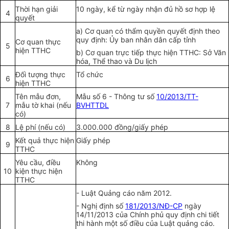
Thời hạn giải
10 ngày, k
ể
từ ngày nhận đủ hồ sơ hợp lệ
4
quy
ế
t
a) Cơ quan có thẩm quyền quy
ế
t định theo
quy đ
ị
nh: Ủy ban nhân dân c
ấ
p tỉnh
Cơ quan thực
5
hiện TTHC
b) Cơ quan trực tiếp thực hiện TTHC: Sở Văn
hóa, Thể thao và Du l
ị
ch
Đ
ố
i tượng thực
Tổ chức
6
hiện TTHC
Tên mẫu đơn,
M
ẫ
u số 6 - Thông tư số
10/2013/TT-
7
m
ẫ
u tờ khai (nếu
BVHTTDL
có)
8
Lệ phí (nếu có)
3.000.000 đồng/giấy phép
K
ế
t quả thực hiện
Giấy phép
9
TTHC
Yêu c
ầ
u, điều
Không
10
kiện thực hiện
TTHC
- Luật Quảng cáo năm 2012.
- Nghị định số
181/2013/NĐ-CP
ngày
14/11/2013 của Chính phủ quy định chi tiết
thi hành một số điều của Luật quảng cáo.