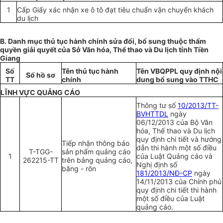
1
Cấp
Giấy
xác nhận xe ô tô đạt tiêu chuẩn vận chuyển khách
du lịch
B. Danh mục thủ tục hành chính sửa đổi, bổ sung thuộc thẩm
quyền giải quyết của Sở Văn hóa, Thể thao và Du lịch tỉnh Tiền
Giang
S
ố
Tên thủ tục hành
Tên VBQPPL quy định nội
S
ố
hồ sơ
TT
chính
dung bổ sung vào TTHC
LĨNH VỰC QUẢNG CÁO
Thông tư số
10/2013/TT-
BVHTTDL
ngày
06/12/2013 của Bộ Văn
hóa, Thể thao và Du lịch
quy định chi tiết và hướng
Tiếp nhận thông báo
dẫn thi hành một số điều
T-TGG-
sản phẩm quảng cáo
1
của Luật Quảng cáo và
262215-TT
trên bảng quảng cáo,
Nghị định số
băng - rôn
181/2013/NĐ-CP
ngày
14/11/2013 của Chính phủ
quy định chi tiết thi hành
một số điều của Luật
quảng cáo.