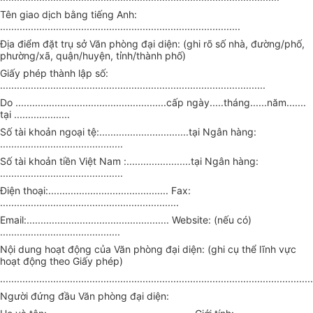
Tên giao dịch bằng tiếng Anh:
......................................................................................
Địa điểm đặt trụ sở Văn phòng đại diện: (ghi rõ số nhà, đường/phố,
phường/xã, quận/huyện, tỉnh/thành phố)
Giấy phép thành lập số:
...............................................................................................
Do ......................................................cấp ngày.....tháng......năm.......
tại ....................
Số tài khoản ngoại tệ:................................tại Ngân hàng:
............................................
Số tài khoản tiền Việt Nam :.......................tại Ngân hàng:
............................................
Điện thoại:........................................... Fax:
................................................................
Email:................................................... Website: (nếu có)
...........................................
Nội dung hoạt động của Văn phòng đại diện: (ghi cụ thể lĩnh vực
hoạt động theo Giấy phép)
................................................................................................................
Người đứng đầu Văn phòng đại diện: