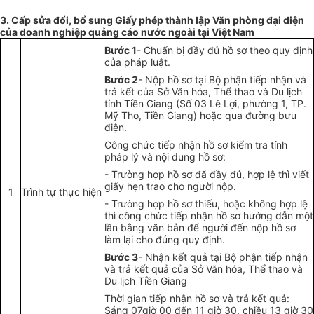
3. Cấp sửa đổi, bổ sung Giấy phép thành lập Văn phòng đại diện
của doanh nghiệp quảng cáo nước ngoài tại Việt Nam
Bước 1
- Chu
ẩ
n bị đầy đủ hồ sơ theo quy định
của pháp luật.
Bước 2
- Nộp hồ sơ tại Bộ phận tiếp nhận và
trả kết của Sở Văn hóa, Thể thao và Du lịch
tỉnh Tiền Giang (Số 03 Lê Lợi, phường 1, TP.
Mỹ Tho, Tiền Giang) hoặc qua đường bưu
điện.
Công chức tiếp nhận hồ sơ kiểm tra tính
pháp lý và nội dung hồ sơ:
- Trường hợp hồ sơ đã đầy đủ, hợp lệ thì viết
giấy hẹn trao cho người nộp.
1
Trình tự thực hiện
- Trường hợp hồ sơ thiếu, hoặc không hợp lệ
thì công chức tiếp nhận hồ sơ hướng dẫn một
lần bằng văn bản để người đến nộp hồ sơ
làm lại cho đúng quy định.
Bước 3
- Nhận kết quả tại Bộ phận tiếp nhận
và trả kết quả của Sở Văn hóa, Thể thao và
Du lịch Tiền Giang
Thời gian tiếp nhận hồ sơ và trả kết quả:
Sáng 07giờ 00 đến 1
1
giờ 30, chiều 13 giờ 30