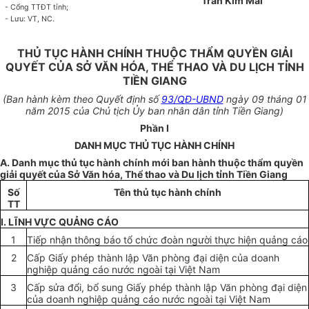
Trần Kim Mai
- Cổng TTĐT tỉnh;
- Lưu: VT, NC.
THỦ TỤC HÀNH CHÍNH THUỘC THẨM QUYỀN GIẢI
QUYẾT CỦA SỞ VĂN HÓA, THỂ THAO VÀ DU LỊCH TỈNH
TIỀN GIANG
(Ban hành kèm theo
Quyết định số
93/QĐ-UBND
ngày 09 tháng 01
năm 2015 của Chủ tịch
Ủy ban
nhân dân tỉnh Tiền Giang)
Phần I
DANH MỤC THỦ TỤC HÀNH CHÍNH
A. Danh mục thủ tục hành chính mới ban hành thuộc
thẩm quyền
giải quyết của Sở Văn hóa, Thể thao và Du lịch tỉnh Tiền Giang
S
ố
Tên thủ tục hành chính
TT
I. LĨNH VỰC QUẢNG CÁO
1
Tiếp nhận thông báo tổ chức đoàn người thực hiện quảng cáo
2
Cấp Giấy phép thành lập Văn phòng đại diện của doanh
nghiệp quảng cáo nước ngoài tại Việt Nam
3
Cấp sửa đổi,
bổ sung
Giấy phép thành lập Văn phòng đại diện
của doanh nghiệp quảng cáo nước ngoài tại Việt Nam