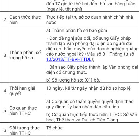
đến 17 giờ từ thứ hai đến thứ sáu hàng tuần
(ngày lễ, tết nghỉ)
Cách thức th
ự
c
Trực ti
ế
p tại trụ sở cơ quan hành chính nhà
2
hi
ệ
n
nước
a) Thành ph
ầ
n hồ sơ bao g
ồ
m
- Đơn đề nghị sửa đổi, bổ sung Giấy phép
thành lập Văn phòng đại diện do người đại
diện có thẩm quyền của doanh nghiệp quảng
Thành phần, số
cáo nước ngoài ký (M
ẫ
u số 8 - Thông tư số
3
lượng hồ sơ
10/2013/TT-BVHTTDL
);
- Bản sao Giấy phép thành lập Văn phòng đại
diện có chứng thực.
b) Số lượng hồ sơ: (01) bộ.
Thời hạn giải
10 ngày, k
ể
từ ngày nhận đủ hồ sơ hợp lệ
4
quy
ế
t
a) Cơ quan có thẩm quyền quy
ế
t định theo
quy định: Ủy ban nhân dân cấp tỉnh
Cơ quan thực
5
hiện TTHC
b) Cơ quan trực tiếp thực hiện TTHC: Sở Văn
hóa, Thể thao và Du lịch Tiền Giang
Đ
ố
i tượng thực
Tổ chức
6
hiện TTHC