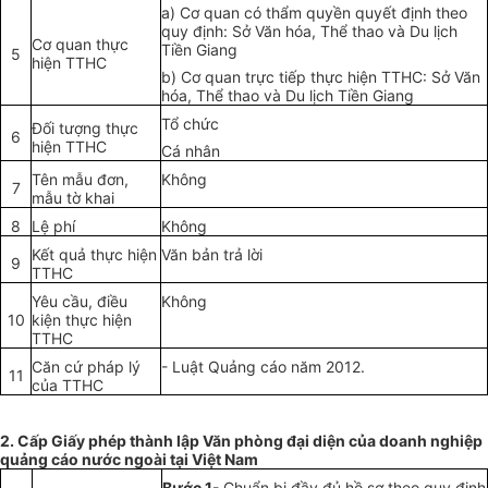
a) Cơ quan có thẩm quyền quy
ế
t định theo
quy định: Sở Văn hóa, Thể thao và Du lịch
Cơ quan thực
Tiền Giang
5
hiện TTHC
b) Cơ quan trực tiếp thực hiện TTHC: Sở Văn
hóa, Thể thao và Du lịch Tiền Giang
T
ổ
chức
Đ
ố
i tượng thực
6
hiện TTHC
Cá nhân
Tên mẫu đơn,
Không
7
m
ẫ
u tờ khai
8
Lệ phí
Không
Kết quả thực hiện
Văn bản trả lời
9
TTHC
Yêu cầu, điều
Không
10
kiện th
ự
c hiện
TTHC
Căn cứ pháp lý
- Luật Quảng cáo năm 2012.
11
của TTHC
2. Cấp Giấy phép thành lập Văn phòng đại diện của doanh nghiệp
quảng cáo nước ngoài tại Việt Nam
Bước 1
- Chu
ẩ
n bị đầy đủ hồ sơ theo quy định