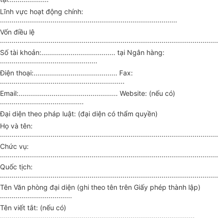
Lĩnh vực hoạt động chính:
...........................................................................................
Vốn điều lệ
................................................................................................................
Số tài khoản:...................................... tại Ngân hàng:
..................................................
Điện thoại:........................................... Fax:
................................................................
Email:................................................... Website: (nếu có)
...........................................
Đại diện theo pháp luật: (đại diện có thẩm quyền)
Họ và tên:
................................................................................................................
Chức vụ:
................................................................................................................
Quốc tịch:
................................................................................................................
Tên Văn phòng đại diện (ghi theo tên trên Giấy phép thành lập)
.....................................
Tên viết tắt: (nếu có)
....................................................................................................