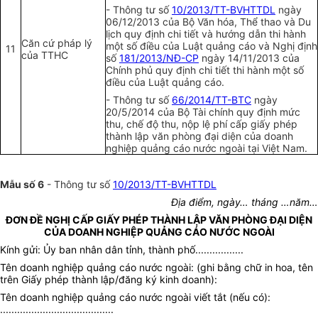
- Thông tư số
10/2013/TT-BVHTTDL
ngày
06/12/2013 của Bộ Văn hóa, Thể thao và Du
lịch quy định chi tiết và hướng dẫn thi hành
Căn cứ pháp lý
một số điều của Luật quảng cáo và Nghị định
11
của TTHC
số
181/2013/NĐ-CP
ngày 14/11/2013 của
Chính phủ quy định chi tiết thi hành một số
điều của Luật quảng cáo.
- Thông tư số
66/2014/TT-BTC
ngày
20/5/2014 của Bộ Tài chính quy định mức
thu, chế độ thu, nộp lệ phí cấp giấy phép
thành lập văn phòng đại diện của doanh
nghiệp quảng cáo nước ngoài tại Việt Nam.
Mẫu số 6
- Thông tư số
10/2013/TT-BVHTTDL
Địa điểm, ngày… tháng …năm…
ĐƠN ĐỀ NGHỊ CẤP GIẤY PHÉP THÀNH LẬP VĂN PHÒNG ĐẠI DIỆN
CỦA DOANH NGHIỆP QUẢNG CÁO NƯỚC NGOÀI
Kính gửi: Ủy ban nhân dân tỉnh, thành phố.................
Tên doanh nghiệp quảng cáo nước ngoài: (ghi bằng chữ in hoa, tên
trên Giấy phép thành lập/đăng ký kinh doanh):
Tên doanh nghiệp quảng cáo nước ngoài viết tắt (nếu có):
........................................