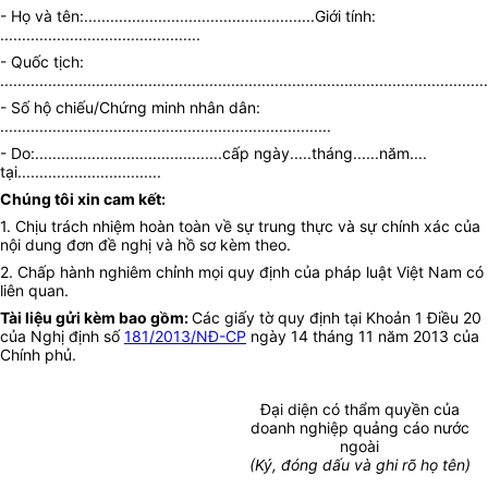
- Họ và tên:.....................................................Giới tính:
..............................................
- Quốc tịch:
................................................................................................................
- Số hộ chiếu/Chứng minh nhân dân:
............................................................................
- Do:...........................................cấp ngày.....tháng......năm....
tại.................................
Chúng tôi xin cam kết:
1. Chịu trách nhiệm hoàn toàn về sự trung thực và sự chính xác của
nội dung đơn đề nghị và hồ sơ kèm theo.
2. Chấp hành nghiêm chỉnh mọi quy định của pháp luật Việt Nam có
liên quan.
Tài liệu gửi kèm bao gồm:
Các giấy tờ quy định tại Khoản 1 Điều 20
của Nghị định số
181/2013/NĐ-CP
ngày 14 tháng 11 năm 2013 của
Chính phủ.
Đại diện có thẩm quyền của
doanh nghiệp quảng cáo nước
ngoài
(Ký, đóng dấu và ghi rõ họ tên)