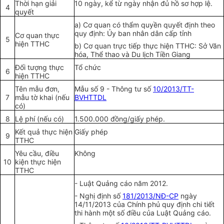
Thời hạn giải
10 ngày, k
ể
từ ngày nhận đủ hồ sơ hợp lệ.
4
quy
ế
t
a) Cơ quan có thẩm quyền quyết định theo
quy định: Ủy ban nhân dân cấp tỉnh
Cơ quan thực
5
hiện TTHC
b) Cơ quan trực tiếp thực hiện TTHC: Sở Văn
hóa, Thể thao và Du lịch Tiền Giang
Đối tượng thực
Tổ chức
6
hiện TTHC
Tên mẫu đơn,
Mẫu số 9 - Thông tư số
10/2013/TT-
7
mẫu tờ khai (nếu
BVHTTDL
có)
8
Lệ phí (nếu có)
1.500.000 đ
ồ
ng/giấy phép.
K
ế
t quả thực hiện
Giấy phép
9
TTHC
Yêu c
ầ
u, điều
Không
10
kiện thực hiện
TTHC
- Luật Quảng cáo năm 2012.
- Nghị định số
181/2013/NĐ-CP
ngày
14/11/2013 của Chính phủ quy định chi tiết
thi hành một số điều của Luật Quảng cáo.