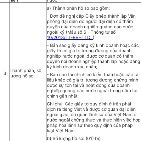
a) Thành phần hồ sơ bao gồm:
- Đơn đề nghị cấp Giấy phép thành lập Văn
phòng đại diện do người đại diện có thẩm
quyền của doanh nghiệp quảng cáo nước
ngoài ký (M
ẫ
u số 6 - Thông tư số
10/2013/TT-BVHTTDL
);
- Bản sao giấy đăng ký kinh doanh hoặc các
giấy tờ có giá trị tương đư
ơ
ng của doanh
nghiệp nước ngoài được cơ quan có thẩm
quyền nơi doanh nghiệp thành lập hoặc đăng
ký kinh doanh xác nhận;
Thành phần, số
3
- Báo cáo tài chính có kiểm toán hoặc các tài
lượng hồ sơ
liệu khác có giá trị
tương đương
chứng minh
được sự tồn tại và hoạt động của doanh
nghiệp quảng cáo nước ngoài trong năm tài
chính gần nhất;
Ghi chú: Các giấy tờ quy định ở trên phải
dịch ra tiếng Việt và được cơ quan đại diện
ngoại giao, cơ quan lãnh sự của Việt Nam ở
nước ngoài chứng thực và thực hiện việc h
ợ
p
pháp hóa lãnh sự theo quy định của pháp
luật Việt Nam.
b) Số lượng hồ sơ: (01) bộ.