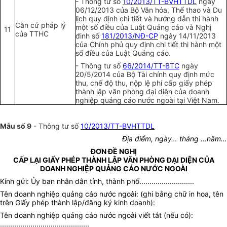
- Thông tư số
10/2013/TT-BVHTTDL
ngày
06/12/2013 của Bộ Văn hóa, Thể thao và Du
lịch quy định chi tiết và hướng dẫn thi hành
Căn cứ pháp lý
một số điều của Luật Quảng cáo và Nghị
11
của TTHC
đinh số
181/2013/NĐ-CP
ngày 14/11/2013
của Chính phủ quy định chi tiết thi hành một
số điều của Luật Quảng cáo.
- Thông tư số
66/2014/TT-BTC
ngày
20/5/2014 của Bộ Tài chính quy định mức
thu, chế độ thu, nộp lệ phí cấp giấy phép
thành lập văn phòng đại diện của doanh
nghiệp quảng cáo nước ngoài tại Việt Nam.
Mẫu số 9
- Thông tư số
10/2013/TT-BVHTTDL
Địa điểm, ngày… tháng …năm…
ĐƠN ĐỀ NGHỊ
CẤP LẠI GIẤY PHÉP THÀNH LẬP VĂN PHÒNG ĐẠI DIỆN CỦA
DOANH NGHIỆP QUẢNG CÁO NƯỚC NGOÀI
Kính gửi: Ủy ban nhân dân tỉnh, thành phố...........................
Tên doanh nghiệp quảng cáo nước ngoài: (ghi bằng chữ in hoa, tên
trên Giấy phép thành lập/đăng ký kinh doanh):
Tên doanh nghiệp quảng cáo nước ngoài viết tắt (nếu có):
............................................