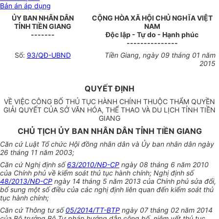
Bản án áp dụng
ỦY BAN NHÂN DÂN
CỘNG HÒA XÃ HỘI CHỦ NGHĨA VIỆT
TỈNH TIỀN GIANG
NAM
-------
Độc lập - Tự do - Hạnh phúc
---------------
Số:
93/QĐ-UBND
Tiền Giang
, ngày
09
tháng
01
năm
2015
QUYẾT ĐỊNH
VỀ VIỆC CÔNG BỐ THỦ TỤC HÀNH CHÍNH THUỘC THẨM QUYỀN
GIẢI QUYẾT CỦA SỞ VĂN HÓA, THỂ THAO VÀ DU LỊCH TỈNH TIỀN
GIANG
CHỦ TỊCH ỦY BAN NHÂN DÂN TỈNH TIỀN GIANG
Căn cứ Luật Tổ chức Hội đồng nhân dân và
Ủy ban
nhân dân ngày
26 tháng 11 năm 2003;
Căn cứ Nghị định số
63/2010/NĐ-CP
ngày 08 tháng 6 năm 2010
của Chính phủ về kiểm soát thủ tục hành chính; Nghị định số
48/2013/NĐ-CP
ngày 14 tháng 5 năm 2013 của Chính phủ sửa đổi,
bổ sung một số điều của các nghị định liên quan đến kiểm soát thủ
tục hành chính;
Căn cứ Thông tư số
05/2014/TT-BTP
ngày
07 tháng 02 năm 2014
của Bộ trưởng Bộ Tư pháp hướng dẫn công bố, niêm yết thủ tục