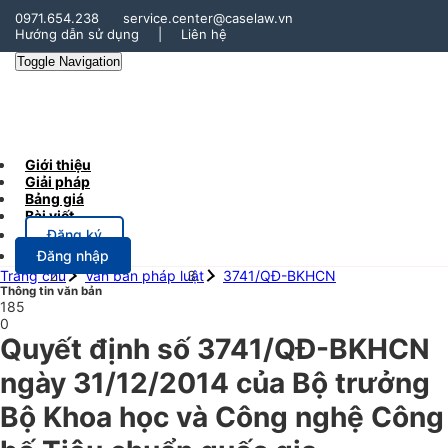
0971.654.238
service.center@caselaw.vn
Hướng dẫn sử dụng
|
Liên hệ
Toggle Navigation
Giới thiệu
Giải pháp
Bảng giá
Bài viết
Đăng ký
Đăng nhập
Trang chủ
Văn bản pháp luật
3741/QĐ-BKHCN
Thông tin văn bản
185
0
Quyết định số 3741/QĐ-BKHCN
ngày 31/12/2014 của Bộ trưởng
Bộ Khoa học và Công nghệ Công