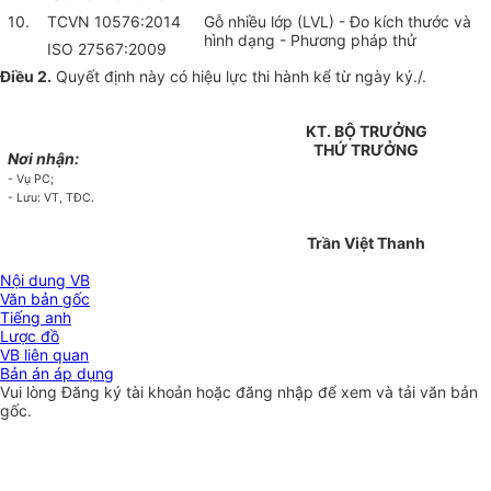
10.
TCVN 10576:2014
Gỗ nhiều lớp (LVL) - Đo kích thước và
hình dạng - Phương pháp thử
ISO 27567:2009
Điều 2.
Quyết định này có hiệu lực thi hành kể từ ngày ký./.
KT. BỘ TRƯỞNG
THỨ TRƯỞNG
Nơi nhận:
- Vụ PC;
- Lưu: VT, TĐC.
Trần Việt Thanh
Nội dung VB
Văn bản gốc
Tiếng anh
Lược đồ
VB liên quan
Bản án áp dụng
Vui lòng
Đăng ký
tài khoản hoặc
đăng nhập
để xem và tải văn bản
gốc.