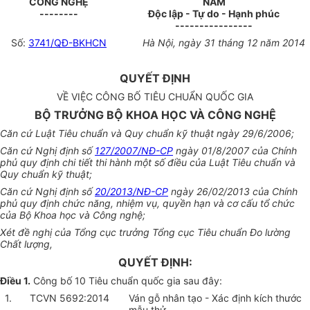
CÔNG NGHỆ
NAM
--------
Độc lập - Tự do - Hạnh phúc
----------------
Số:
3741/QĐ-BKHCN
Hà Nội, ngày 31 tháng 12 năm 2014
QUYẾT ĐỊNH
VỀ VIỆC CÔNG BỐ TIÊU CHUẨN QUỐC GIA
BỘ TRƯỞNG BỘ KHOA HỌC VÀ CÔNG NGHỆ
Căn cứ Luật Tiêu chuẩn và Quy chuẩn kỹ thuật ngày 29/6/2006;
Căn cứ Nghị định số
127/2007/NĐ-CP
ngày 01/8/2007 của Chính
phủ quy định chi tiết thi hành một số điều của Luật Tiêu chuẩn và
Quy chuẩn kỹ thuật;
Căn cứ Nghị định số
20/2013/NĐ-CP
ngày 26/02/2013 của Chính
phủ quy định chức năng, nhiệm vụ, quyền hạn và cơ cấu tổ chức
của Bộ Khoa học và Công nghệ;
Xét đề nghị của Tổng cục trưởng Tổng cục Tiêu chuẩn Đo lường
Chất lượng,
QUYẾT ĐỊNH:
Điều 1.
Công bố 10 Tiêu chuẩn quốc gia sau đây:
1.
TCVN 5692:2014
Ván gỗ nhân tạo - Xác định kích thước
mẫu thử