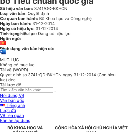
bố Tiêu chuẩn quốc gia
Số hiệu văn bản:
3741/QĐ-BKHCN
Loại văn bản:
Quyết định
Cơ quan ban hành:
Bộ Khoa học và Công nghệ
Ngày ban hành:
31-12-2014
Ngày có hiệu lực:
31-12-2014
Đang có hiệu lực
Tình trạng hiệu lực:
Ngôn ngữ:
Định dạng văn bản hiện có:
MỤC LỤC
Không có mục lục
Tải về (WORD)
Quyet dinh so 3741-QD-BKHCN ngay 31-12-2014 (Con hieu
luc).doc
Tải lược đồ
Nội dung VB
Văn bản gốc
Tiếng anh
Lược đồ
VB liên quan
Bản án áp dụng
BỘ KHOA HỌC VÀ
CỘNG HÒA XÃ HỘI CHỦ NGHĨA VIỆT