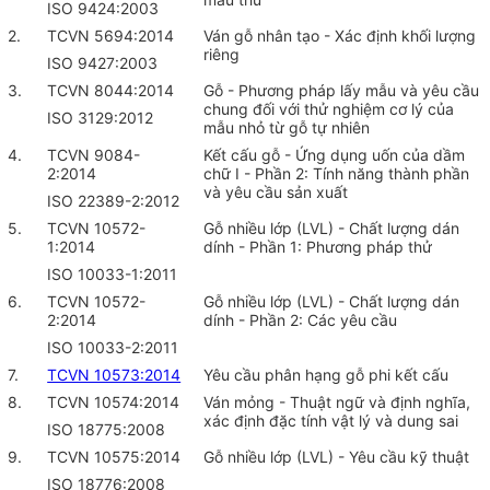
ISO 9424:2003
2.
TCVN 5694:2014
Ván gỗ nhân tạo - Xác định khối lượng
riêng
ISO 9427:2003
3.
TCVN 8044:2014
Gỗ - Phương pháp lấy mẫu và yêu cầu
chung đối với thử nghiệm cơ lý của
ISO 3129:2012
mẫu nhỏ từ gỗ tự nhiên
4.
TCVN 9084-
Kết cấu gỗ - Ứng dụng uốn của dầm
2:2014
chữ I - Phần 2: Tính năng thành phần
và yêu cầu sản xuất
ISO 22389-2:2012
5.
TCVN 10572-
Gỗ nhiều lớp (LVL) - Chất lượng dán
1:2014
dính - Phần 1: Phương pháp thử
ISO 10033-1:2011
6.
TCVN 10572-
Gỗ nhiều lớp (LVL) - Chất lượng dán
2:2014
dính - Phần 2: Các yêu cầu
ISO 10033-2:2011
7.
TCVN 10573:2014
Yêu cầu phân hạng gỗ phi kết cấu
8.
TCVN 10574:2014
Ván mỏng - Thuật ngữ và định nghĩa,
xác định đặc tính vật lý và dung sai
ISO 18775:2008
9.
TCVN 10575:2014
Gỗ nhiều lớp (LVL) - Yêu cầu kỹ thuật
ISO 18776:2008