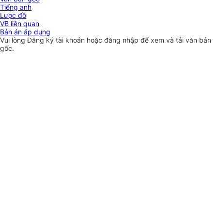
Tiếng anh
Lược đồ
VB liên quan
Bản án áp dụng
Vui lòng
Đăng ký
tài khoản hoặc
đăng nhập
để xem và tải văn bản
gốc.