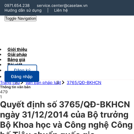
0971.654.238
service.center@caselaw.vn
Hướng dẫn sử dụng
|
Liên hệ
Toggle Navigation
Giới thiệu
Giải pháp
Bảng giá
Bài viết
Đăng ký
Đăng nhập
Trang chủ
Văn bản pháp luật
3765/QĐ-BKHCN
Thông tin văn bản
479
1
Quyết định số 3765/QĐ-BKHCN
ngày 31/12/2014 của Bộ trưởng
Bộ Khoa học và Công nghệ Công