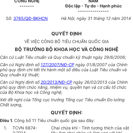
CÔNG NGHỆ
NAM
-------
Độc lập - Tự do - Hạnh phúc
---------------
Số:
3765/QĐ-BKHCN
Hà Nội, ngày 31 tháng 12 năm 2014
QUYẾT ĐỊNH
VỀ VIỆC CÔNG BỐ TIÊU CHUẨN QUỐC GIA
BỘ TRƯỞNG BỘ KHOA HỌC VÀ CÔNG NGHỆ
Căn cứ Luật Tiêu chuẩn và Quy chuẩn kỹ thuật ngày 29/6/2006;
Căn cứ Nghị định số
127/2007/NĐ-CP
ngày 01/8/2007 của Chính
phủ quy định chi tiết thi hành một số điều của Luật Tiêu chuẩn và
Quy chuẩn kỹ thuật;
Căn cứ Nghị định số
20/2013/NĐ-CP
ngày 26/02/2013 của Chính
phủ quy định chức năng, nhiệm vụ, quyền hạn và cơ cấu tổ chức
của Bộ Khoa học và Công nghệ;
Xét đề nghị của Tổng cục trưởng Tổng cục Tiêu chuẩn Đo lường
Chất lượng,
QUYẾT ĐỊNH:
Điều 1.
Công bố 11 Tiêu chuẩn quốc gia sau đây:
1.
TCVN 6874-
Chai chứa khí - Tính tương thích của vật
2:2014
liệu làm chai chứa và làm van với khí