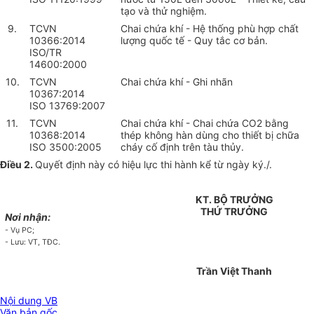
tạo và thử nghiệm.
9.
TCVN
Chai chứa khí - Hệ thống phù hợp chất
10366:2014
lượng quốc tế - Quy tắc cơ bản.
ISO/TR
14600:2000
10.
TCVN
Chai chứa khí - Ghi nhãn
10367:2014
ISO 13769:2007
11.
TCVN
Chai chứa khí - Chai chứa CO2 bằng
10368:2014
thép không hàn dùng cho thiết bị chữa
ISO 3500:2005
cháy cố định trên tàu thủy.
Điều 2.
Quyết định này có hiệu lực thi hành kể từ ngày ký./.
KT. BỘ TRƯỞNG
THỨ TRƯỞNG
Nơi nhận:
- Vụ PC;
- Lưu: VT, TĐC.
Trần Việt Thanh
Nội dung VB
Văn bản gốc