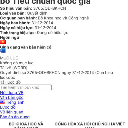
bố Tiêu chuẩn quốc gia
Số hiệu văn bản:
3765/QĐ-BKHCN
Loại văn bản:
Quyết định
Cơ quan ban hành:
Bộ Khoa học và Công nghệ
Ngày ban hành:
31-12-2014
Ngày có hiệu lực:
31-12-2014
Đang có hiệu lực
Tình trạng hiệu lực:
Ngôn ngữ:
Định dạng văn bản hiện có:
MỤC LỤC
Không có mục lục
Tải về (WORD)
Quyet dinh so 3765-QD-BKHCN ngay 31-12-2014 (Con hieu
luc).doc
Tải lược đồ
Nội dung VB
Văn bản gốc
Tiếng anh
Lược đồ
VB liên quan
Bản án áp dụng
BỘ KHOA HỌC VÀ
CỘNG HÒA XÃ HỘI CHỦ NGHĨA VIỆT