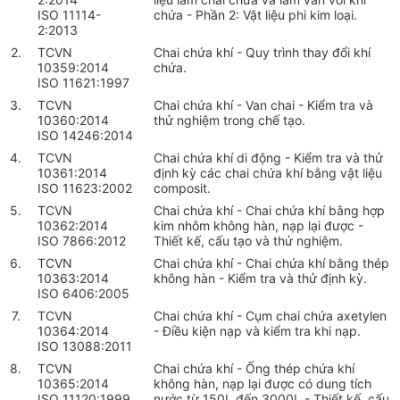
ISO 11114-
chứa - Phần 2: Vật liệu phi kim loại.
2:2013
2.
TCVN
Chai chứa khí - Quy trình thay đổi khí
10359:2014
chứa.
ISO 11621:1997
3.
TCVN
Chai chứa khí - Van chai - Kiểm tra và
10360:2014
thử nghiệm trong chế tạo.
ISO 14246:2014
4.
TCVN
Chai chứa khí di động - Kiểm tra và thử
10361:2014
định kỳ các chai chứa khí bằng vật liệu
ISO 11623:2002
composit.
5.
TCVN
Chai chứa khí - Chai chứa khí bằng hợp
10362:2014
kim nhôm không hàn, nạp lại được -
ISO 7866:2012
Thiết kế, cấu tạo và thử nghiệm.
6.
TCVN
Chai chứa khí - Chai chứa khí bằng thép
10363:2014
không hàn - Kiểm tra và thử định kỳ.
ISO 6406:2005
7.
TCVN
Chai chứa khí - Cụm chai chứa axetylen
10364:2014
- Điều kiện nạp và kiểm tra khi nạp.
ISO 13088:2011
8.
TCVN
Chai chứa khí - Ống thép chứa khí
10365:2014
không hàn, nạp lại được có dung tích
ISO 11120:1999
nước từ 150L đến 3000L - Thiết kế, cấu