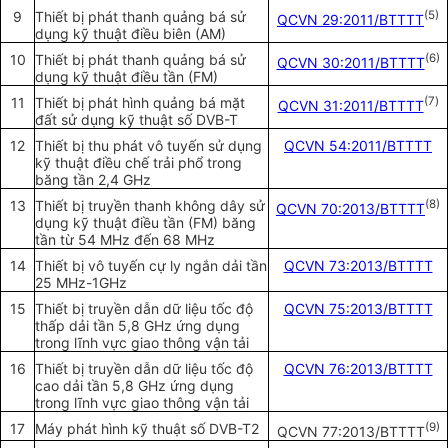
9
Thiết bị phát thanh quảng bá sử
(5)
QCVN 29:2011/BTTTT
dụng kỹ thuật điều biên (AM)
10
Thiết bị phát thanh quảng bá sử
(6)
QCVN 30:2011/BTTTT
dụng kỹ thuật điều tần (FM)
11
Thiết bị phát hình quảng bá mặt
(7
)
QCVN 31:2011/BTTTT
đất sử dụng kỹ thuật số DVB-T
12
Thiết bị thu phát vô tuyến sử dụng
QCVN 54:2011/BTTTT
kỹ thuật điều chế trải phổ trong
băng tần 2,4 GHz
13
Thiết bị truyền thanh không dây sử
(8)
QCVN 70:2013/BTTTT
dụng kỹ thuật điều tần (FM) băng
tần từ 54 MHz đến 68 MHz
14
Thiết bị vô tuyến cự ly ngắn dải tần
QCVN 73:2013/BTTTT
25 MHz-1GHz
15
Thiết bị truyền dẫn dữ liệu tốc độ
QCVN 75:2013/BTTTT
thấp dải tần 5,8 GHz ứng dụng
trong lĩnh vực giao thông vận tải
16
Thiết bị truyền dẫn dữ liệu tốc độ
QCVN 76:2013/BTTTT
cao dải tần 5,8 GHz ứng dụng
trong lĩnh vực giao thông vận tải
17
Máy phát hình kỹ thuật số DVB-T2
(9)
QCVN 77:20
13/BTTTT