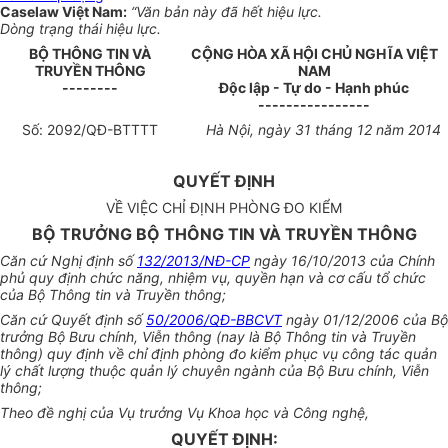
Caselaw Việt Nam:
“Văn bản này đã hết hiệu lực.
Dòng trạng thái hiệu lực.
BỘ THÔNG TIN VÀ
CỘNG HÒA XÃ HỘI CHỦ NGHĨA VIỆT
TRUYỀN THÔNG
NAM
--------
Độc lập - Tự do - Hạnh phúc
----------------
Số:
2092
/QĐ-BTTTT
Hà Nội, ngày 31 tháng 12 năm 2014
QUYẾT ĐỊNH
VỀ VIỆC CHỈ ĐỊNH PHÒNG ĐO KIỂM
BỘ TRƯỞNG BỘ THÔNG TIN VÀ TRUYỀN THÔNG
Căn cứ Nghị định số
132/2013/NĐ-CP
ngày 16/10/2013 của Chính
phủ quy định chức năng, nhiệm vụ, quyền hạn và cơ cấu tổ chức
của Bộ Thông tin và Truyền thông;
Căn cứ Quyết định số
50/2006/QĐ-BBCVT
ngày 01/12/2006 của Bộ
trưởng Bộ Bưu chính, Viễn thông (nay là Bộ Thông tin và Truyền
thông) quy định về chỉ định phòng đo kiểm phục vụ công tác quản
lý chất lượng thuộc quản lý chuyên ngành của Bộ Bưu chính, Viễn
thông;
Theo đề nghị của Vụ trưởng Vụ Khoa học và Công nghệ,
QUYẾT ĐỊNH: