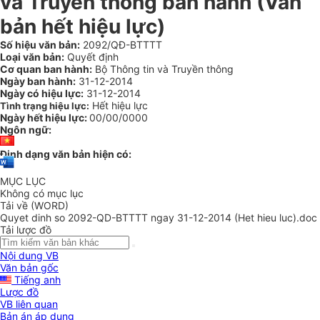
và Truyền thông ban hành (Văn
bản hết hiệu lực)
Số hiệu văn bản:
2092/QĐ-BTTTT
Loại văn bản:
Quyết định
Cơ quan ban hành:
Bộ Thông tin và Truyền thông
Ngày ban hành:
31-12-2014
Ngày có hiệu lực:
31-12-2014
Hết hiệu lực
Tình trạng hiệu lực:
Ngày hết hiệu lực:
00/00/0000
Ngôn ngữ:
Định dạng văn bản hiện có:
MỤC LỤC
Không có mục lục
Tải về (WORD)
Quyet dinh so 2092-QD-BTTTT ngay 31-12-2014 (Het hieu luc).doc
Tải lược đồ
Nội dung VB
Văn bản gốc
Tiếng anh
Lược đồ
VB liên quan
Bản án áp dụng