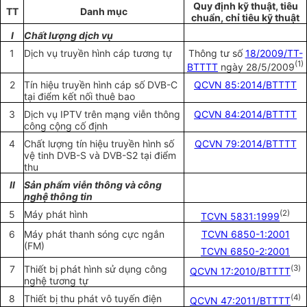
Quy định kỹ thuật, tiêu
TT
Danh mục
chuẩn, chỉ tiêu kỹ thuật
I
Ch
ấ
t lượng dịch vụ
1
Dịch vụ truyền hình cáp tương tự
Thông tư số
18/2009/TT-
(1)
BTTTT
ngày 28/5/2009
2
Tín hiệu truyền hình cáp số DVB-C
QCVN 85:2014/BTTTT
tại điểm kết nối thuê bao
3
Dịch vụ IPTV trên mạng viễn thông
QCVN 84:2014/BTTTT
công cộng cố định
4
Chất lượng tín hiệu truyền hình số
QCVN 79:2014/BTTTT
vệ tinh DVB-S và DVB-S2 tại điểm
thu
II
Sản phẩm viễn thông và công
nghệ thông tin
5
Máy phát hình
(2)
TCVN 5831:1999
6
Máy phát thanh sóng cực ngắn
TCVN 6850-1:2001
(FM)
TCVN 6850-2:2001
7
Thiết bị phát hình sử dụng công
(
3
)
QCVN 17:2010/BTTTT
nghệ tương tự
8
Thiết bị thu phát vô tuyến điện
(4)
QCVN 47:2011/BTTTT