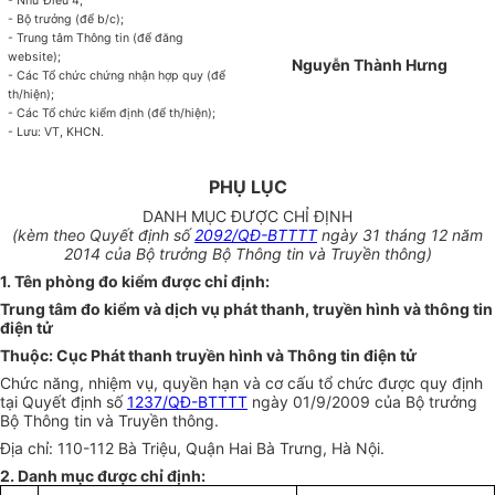
- Như Điều 4;
- Bộ trưởng (để b/c);
- Trung tâm Thông tin (để đăng
website);
Nguyễn Thành Hưng
- Các Tổ chức chứng nhận hợp quy (để
th/hiện);
- Các Tổ chức kiểm định (để th/hiện);
- Lưu: VT, KHCN.
PHỤ LỤC
DANH MỤC ĐƯỢC CHỈ ĐỊNH
(kèm theo Quyết định số
2092/QĐ-BTTTT
ngày 31 tháng 12 năm
2014 của Bộ trưởng Bộ Thông tin và Truyền thông)
1. Tên phòng đo kiểm được chỉ định:
Trung tâm đo kiểm và dịch vụ phát thanh, truyền hình và thông tin
điện tử
Thuộc: Cục Phát thanh truyền hình và Thông tin điện tử
Chức năng, nhiệm vụ, quyền hạn và cơ cấu tổ chức được quy định
tại Quyết định số
1237/QĐ-BTTTT
ngày 01/9/2009 của Bộ trưởng
Bộ Thông tin và Truyền thông.
Địa chỉ: 110-112 Bà Triệu, Quận Hai Bà Trưng, Hà Nội.
2. Danh mục được chỉ định: