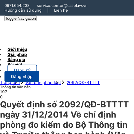
0971.654.238
service.center@caselaw.vn
Hướng dẫn sử dụng
|
Liên hệ
Toggle Navigation
Giới thiệu
Giải pháp
Bảng giá
Bài viết
Đăng ký
Đăng nhập
Trang chủ
Văn bản pháp luật
2092/QĐ-BTTTT
Thông tin văn bản
197
0
Quyết định số 2092/QĐ-BTTTT
ngày 31/12/2014 Về chỉ định
phòng đo kiểm do Bộ Thông tin