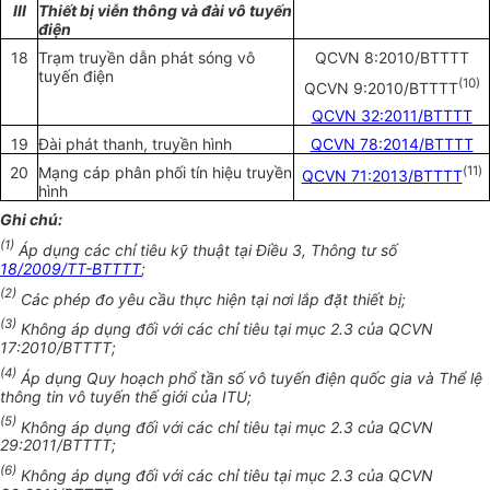
III
Thiết bị viễn thông và đài vô tuyến
điện
18
Trạm truyền dẫn phát sóng vô
QCVN 8:2010/BTTTT
tuyến điện
(10)
QCVN 9:2010/BTTTT
QCVN 32:2011/BTTTT
19
Đài phát thanh, truyền hình
QCVN 78:2014/BTTTT
20
Mạng cáp phân phối tín hiệu truyền
(
11
)
QCVN 71:2013/BTTTT
hình
Ghi chú:
(1)
Áp dụng các chỉ tiêu kỹ thuật tại Điều 3, Thông tư số
18/2009/TT-BTTTT
;
(2)
Các phép đo yêu cầu thực hiện tại nơi lắp đặt thiết bị;
(3)
Không áp dụng đối với các chỉ tiêu tại mục 2.3 của QCVN
17:2010/BTTTT;
(4)
Áp dụng Quy hoạch phổ tần số vô tuyến điện quốc gia và Thể lệ
thông tin vô tuyến thế giới của ITU;
(5)
Không áp dụng đối với các chỉ tiêu tại mục 2.3 của QCVN
29:2011/BTTTT;
(6)
Không áp dụng đối với các chỉ tiêu tại mục 2.3 của QCVN